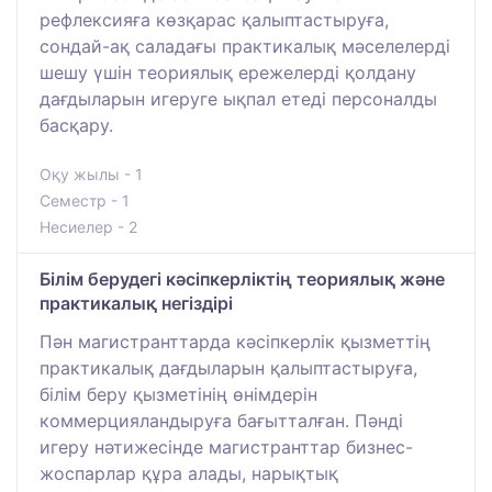
рефлексияға көзқарас қалыптастыруға,
сондай-ақ саладағы практикалық мәселелерді
шешу үшін теориялық ережелерді қолдану
дағдыларын игеруге ықпал етеді персоналды
басқару.
Оқу жылы - 1
Семестр - 1
Несиелер - 2
Білім берудегі кәсіпкерліктің теориялық және
практикалық негіздірі
Пән магистранттарда кәсіпкерлік қызметтің
практикалық дағдыларын қалыптастыруға,
білім беру қызметінің өнімдерін
коммерцияландыруға бағытталған. Пәнді
игеру нәтижесінде магистранттар бизнес-
жоспарлар құра алады, нарықтық