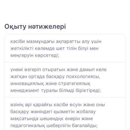
Оқыту нәтижелері
кәсіби мазмұндағы ақпаратты алу үшін
жеткілікті көлемде шет тілін білуі мен
меңгеруін көрсетеді;
үнемі өзгеріп отыратын және дамып келе
жатқан ортада басқару психологиясы,
инновациялық және стратегиялық
менеджмент туралы білімді біріктіреді;
өзінің әрі қарайғы кәсіби өсуін және оны
басқару жөніндегі қызметін жобалау
мақсатында шешендңк өнерін және
педагогикалық шеберлігін бағалайды;