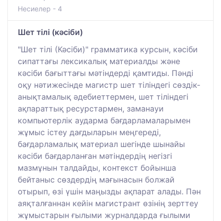
Несиелер - 4
Шет тілі (кәсіби)
"Шет тілі (Кәсіби)" грамматика курсын, кәсіби
сипаттағы лексикалық материалды және
кәсіби бағыттағы мәтіндерді қамтиды. Пәнді
оқу нәтижесінде магистр шет тіліндегі сөздік-
анықтамалық әдебиеттермен, шет тіліндегі
ақпараттық ресурстармен, заманауи
компьютерлік аударма бағдарламаларымен
жұмыс істеу дағдыларын меңгереді,
бағдарламалық материал шегінде шынайы
кәсіби бағдарланған мәтіндердің негізгі
мазмұнын талдайды, контекст бойынша
бейтаныс сөздердің мағынасын болжай
отырып, өзі үшін маңызды ақпарат алады. Пән
аяқталғаннан кейін магистрант өзінің зерттеу
жұмыстарын ғылыми журналдарда ғылыми