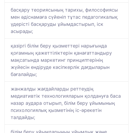
басқару теориясының тарихы, философиясы
мен әдіснамаға сүйеніп тұтас педагогикалық
үдерісті басқаруды ұйымдастырып, іск
асырады;
қазіргі білім беру қызметтері нарығында
қоғамның қажеттіліктерін қанағаттандыру
мақсатында маркетинг принциптерінің
жүйесін ендіруде кәсіпкерлік дағдыларын
бағалайды;
жанжалды жағдайларды реттеудің
медиативтік технологияларын қолдануға баса
назар аудара отырып, білім беру ұйымының
психологиялық қызметінің іс-әрекетін
талдайды;
білім беру ұйымдарының ұйымдық және