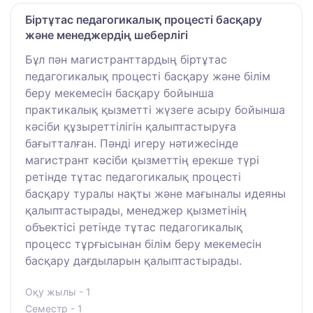
Біртұтас педагогикалық процесті басқару
және менеджердің шеберлігі
Бұл пән магистранттардың біртұтас
педагогикалық процесті басқару және білім
беру мекемесін басқару бойынша
практикалық қызметті жүзеге асыру бойынша
кәсіби құзыреттілігін қалыптастыруға
бағытталған. Пәнді игеру нәтижесінде
магистрант кәсіби қызметтің ерекше түрі
ретінде тұтас педагогикалық процесті
басқару туралы нақты және мағыналы идеяны
қалыптастырады, менеджер қызметінің
объектісі ретінде тұтас педагогикалық
процесс тұрғысынан білім беру мекемесін
басқару дағдыларын қалыптастырады.
Оқу жылы - 1
Семестр - 1