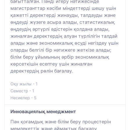
бағытталған. Пәнді игеру нәтижесінде
магистранттар кәсіби міндеттерді шешу үшін
қажетті деректерді жинауды, талдауды және
өңдеуді жүзеге асыра алады, статистикалық
өңдеудің әртүрлі әдістерін қолдана алады,
жиналған деректердің алуан түрлілігін талдай
алады және экономикалық өсуді негіздеу үшін
оларды белгілі бір нәтижеге жеткізе алады;
білім беру ұйымының әрбір экономикалық
көрсеткішін есептеу үшін жиналған
деректердің рөлін бағалау.
Оқу жылы - 1
Семестр - 1
Несиелер - 5
Инновациялық менеджмент
Пән қоғамдық және білім беру процестерін
мемлекеттік және аймақтық басқару