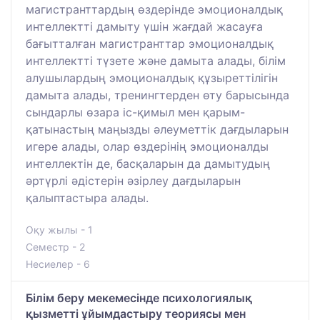
магистранттардың өздерінде эмоционалдық
интеллектті дамыту үшін жағдай жасауға
бағытталған магистранттар эмоционалдық
интеллектті түзете және дамыта алады, білім
алушылардың эмоционалдық құзыреттілігін
дамыта алады, тренингтерден өту барысында
сындарлы өзара іс-қимыл мен қарым-
қатынастың маңызды әлеуметтік дағдыларын
игере алады, олар өздерінің эмоционалды
интеллектін де, басқаларын да дамытудың
әртүрлі әдістерін әзірлеу дағдыларын
қалыптастыра алады.
Оқу жылы - 1
Семестр - 2
Несиелер - 6
Білім беру мекемесінде психологиялық
қызметті ұйымдастыру теориясы мен