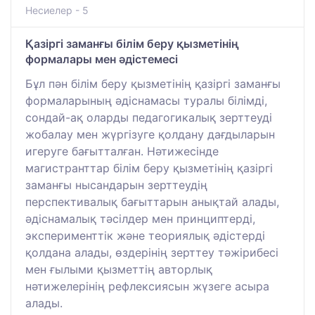
Несиелер - 5
Қазіргі заманғы білім беру қызметінің
формалары мен әдістемесі
Бұл пән білім беру қызметінің қазіргі заманғы
формаларының әдіснамасы туралы білімді,
сондай-ақ оларды педагогикалық зерттеуді
жобалау мен жүргізуге қолдану дағдыларын
игеруге бағытталған. Нәтижесінде
магистранттар білім беру қызметінің қазіргі
заманғы нысандарын зерттеудің
перспективалық бағыттарын анықтай алады,
әдіснамалық тәсілдер мен принциптерді,
эксперименттік және теориялық әдістерді
қолдана алады, өздерінің зерттеу тәжірибесі
мен ғылыми қызметтің авторлық
нәтижелерінің рефлексиясын жүзеге асыра
алады.