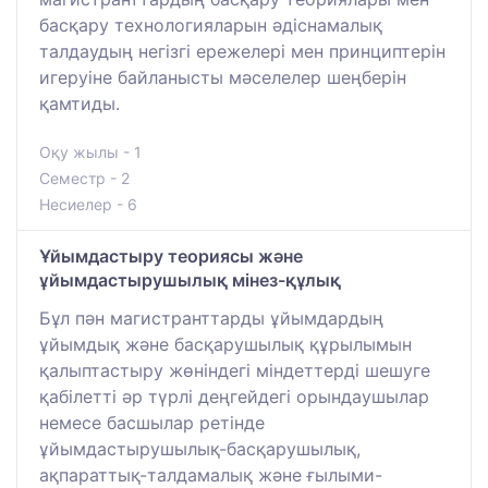
басқару технологияларын әдіснамалық
талдаудың негізгі ережелері мен принциптерін
игеруіне байланысты мәселелер шеңберін
қамтиды.
Оқу жылы - 1
Семестр - 2
Несиелер - 6
Ұйымдастыру теориясы және
ұйымдастырушылық мінез-құлық
Бұл пән магистранттарды ұйымдардың
ұйымдық және басқарушылық құрылымын
қалыптастыру жөніндегі міндеттерді шешуге
қабілетті әр түрлі деңгейдегі орындаушылар
немесе басшылар ретінде
ұйымдастырушылық-басқарушылық,
ақпараттық-талдамалық және ғылыми-