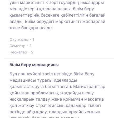
үшін маркетингтік зерттеулердің нысандары
мен әдістерін қолдана алады, білім беру
қызметтерінің бәсекеге қабілеттілігін бағалай
алады, Білім берудегі маркетингті жоспарлай
және басқара алады.
Оқу жылы - 1
Семестр - 2
Несиелер - 5
Білім беру медиациясы
Бұл пән жүйелі тәсіл негізінде білім беру
медиациясы туралы идеяларды
қалыптастыруға бағытталған. Магистранттар
қойылған проблемалық жағдайды шешу
нұсқаларын талдау және қойылған мақсатқа
қол жеткізу стратегиясын қадамдар тізбегі
ретінде айқындау, олардың әрқайсысының