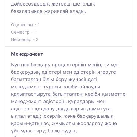
дәйексөздердің жетекші шетелдік
базаларында жариялай алады.
Оқу жылы - 1
Семестр - 1
Несиелер - 2
Менеджмент
Бұл пән басқару процестерінің мәнін, тиімді
басқарудың әдістері мен әдістерін игеруге
бағытталған білім беру жүйесіндегі
менеджмент туралы кәсіби ойлауды
қалыптастыруға бағытталған; кәсіби қызметте
менеджмент әдістерін, құралдары мен
әдістерін қолдану дағдыларын дамытуға
ықпал етеді; іскерлік және басқарушылық
қарым-қатынас; жұмысты жоспарлау және
ұйымдастыру; басқарудың