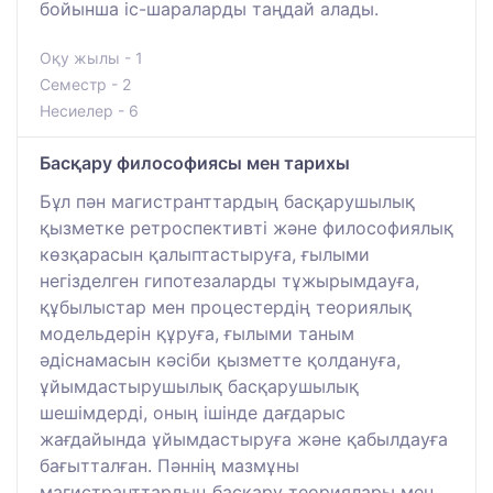
бойынша іс-шараларды таңдай алады.
Оқу жылы - 1
Семестр - 2
Несиелер - 6
Басқару философиясы мен тарихы
Бұл пән магистранттардың басқарушылық
қызметке ретроспективті және философиялық
көзқарасын қалыптастыруға, ғылыми
негізделген гипотезаларды тұжырымдауға,
құбылыстар мен процестердің теориялық
модельдерін құруға, ғылыми таным
әдіснамасын кәсіби қызметте қолдануға,
ұйымдастырушылық басқарушылық
шешімдерді, оның ішінде дағдарыс
жағдайында ұйымдастыруға және қабылдауға
бағытталған. Пәннің мазмұны
магистранттардың басқару теориялары мен