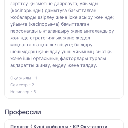
зерттеу қызметіне даярлауға; ұйымды
(кәсіпорынды) дамытуға бағытталған
жобаларды әзірлеу және іске асыру жөнінде;
ұйымға (кәсіпорынға) бағытталған
персоналды ынталандыру және ынталандыру
жөнінде стратегиялық және жедел
мақсаттарға қол жеткізуге; басқару
шешімдерін қабылдау үшін ұйымның сыртқы
және ішкі ортасының факторлары туралы
ақпаратты жинау, өңдеу және талдау.
Оқу жылы - 1
Семестр - 2
Несиелер - 6
Профессии
Педагог ( Күші жойылды - ҚР Оқу-ағарту