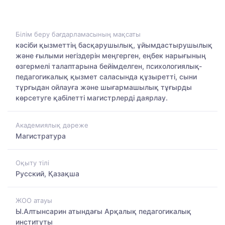
Білім беру бағдарламасының мақсаты
кәсіби қызметтің басқарушылық, ұйымдастырушылық
және ғылыми негіздерін меңгерген, еңбек нарығының
өзгермелі талаптарына бейімделген, психологиялық-
педагогикалық қызмет саласында құзыретті, сыни
тұрғыдан ойлауға және шығармашылық тұғырды
көрсетуге қабілетті магистрлерді даярлау.
Академиялық дәреже
Магистратура
Оқыту тілі
Русский, Қазақша
ЖОО атауы
Ы.Алтынсарин атындағы Арқалық педагогикалық
институты