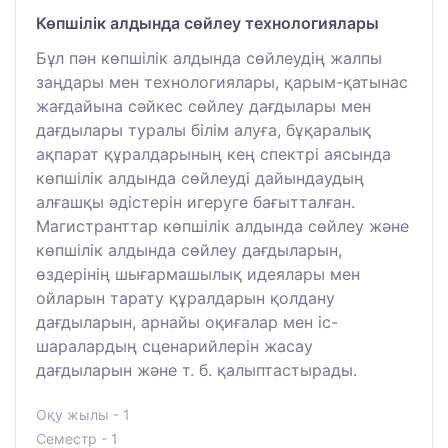
Көпшілік алдында сөйлеу технологиялары
Бұл пән көпшілік алдында сөйлеудің жалпы
заңдары мен технологиялары, қарым-қатынас
жағдайына сәйкес сөйлеу дағдылары мен
дағдылары туралы білім алуға, бұқаралық
ақпарат құралдарының кең спектрі аясында
көпшілік алдында сөйлеуді дайындаудың
алғашқы әдістерін игеруге бағытталған.
Магистранттар көпшілік алдында сөйлеу және
көпшілік алдында сөйлеу дағдыларын,
өздерінің шығармашылық идеялары мен
ойларын тарату құралдарын қолдану
дағдыларын, арнайы оқиғалар мен іс-
шаралардың сценарийлерін жасау
дағдыларын және т. б. қалыптастырады.
Оқу жылы - 1
Семестр - 1