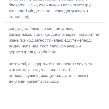
басқарушылық құрылымын қалыптастыру
жөніндегі міндеттерді шешу дағдыларын
көрсетеді;
сандық жабдықтар мен цифрлық
бағдарламаларды қолдана отырып, ақпаратты
және психодиагностикалық әдістемелерді
өңдеу негізінде тест тапсырмаларын
құрастырады, жобалайды;
нәтижелі, сындарлы өзара әрекеттесу мен
ынтымақтастық үшін жеткілікті
әңгімелесушінің эмоционалды интеллект
деңгейін қалыптастырады.