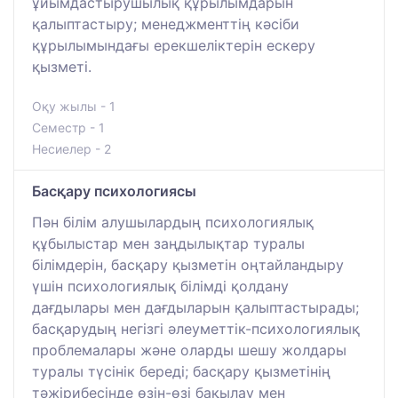
ұйымдастырушылық құрылымдарын
қалыптастыру; менеджменттің кәсіби
құрылымындағы ерекшеліктерін ескеру
қызметі.
Оқу жылы - 1
Семестр - 1
Несиелер - 2
Басқару психологиясы
Пән білім алушылардың психологиялық
құбылыстар мен заңдылықтар туралы
білімдерін, басқару қызметін оңтайландыру
үшін психологиялық білімді қолдану
дағдылары мен дағдыларын қалыптастырады;
басқарудың негізгі әлеуметтік-психологиялық
проблемалары және оларды шешу жолдары
туралы түсінік береді; басқару қызметінің
тәжірибесінде өзін-өзі бақылау мен