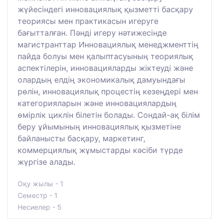
жүйесіндегі инновациялық қызметті басқару
теориясы мен практикасын игеруге
бағытталған. Пәнді игеру нәтижесінде
магистранттар Инновациялық менеджменттің
пайда болуы мен қалыптасуының теориялық
аспектілерін, инновацияларды жіктеуді және
олардың елдің экономикалық дамуындағы
рөлін, инновациялық процестің кезеңдері мен
категорияларын және инновациялардың
өмірлік циклін білетін болады. Сондай-ақ білім
беру ұйымының инновациялық қызметіне
байланысты басқару, маркетинг,
коммерциялық жұмыстарды кәсіби түрде
жүргізе алады.
Оқу жылы - 1
Семестр - 1
Несиелер - 5