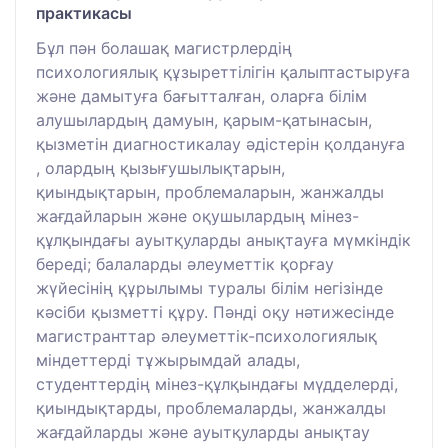
практикасы
Бұл пән болашақ магистрлердің
психологиялық құзыреттілігін қалыптастыруға
және дамытуға бағытталған, оларға білім
алушылардың дамуын, қарым-қатынасын,
қызметін диагностикалау әдістерін қолдануға
, олардың қызығушылықтарын,
қиындықтарын, проблемаларын, жанжалды
жағдайларын және оқушылардың мінез-
құлқындағы ауытқуларды анықтауға мүмкіндік
береді; балаларды әлеуметтік қорғау
жүйесінің құрылымы туралы білім негізінде
кәсіби қызметті құру. Пәнді оқу нәтижесінде
магистранттар әлеуметтік-психологиялық
міндеттерді тұжырымдай алады,
студенттердің мінез-құлқындағы мүдделерді,
қиындықтарды, проблемаларды, жанжалды
жағдайларды және ауытқуларды анықтау