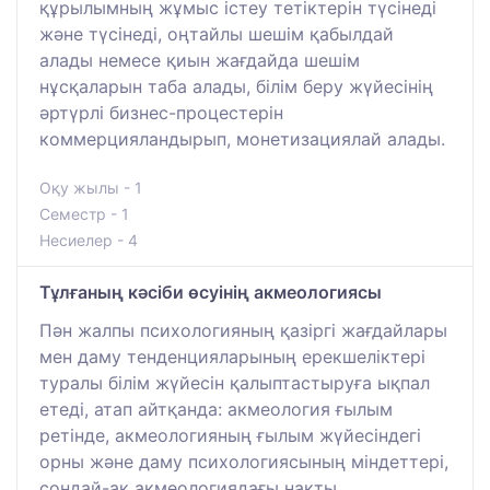
құрылымның жұмыс істеу тетіктерін түсінеді
және түсінеді, оңтайлы шешім қабылдай
алады немесе қиын жағдайда шешім
нұсқаларын таба алады, білім беру жүйесінің
әртүрлі бизнес-процестерін
коммерцияландырып, монетизациялай алады.
Оқу жылы - 1
Семестр - 1
Несиелер - 4
Тұлғаның кәсіби өсуінің акмеологиясы
Пән жалпы психологияның қазіргі жағдайлары
мен даму тенденцияларының ерекшеліктері
туралы білім жүйесін қалыптастыруға ықпал
етеді, атап айтқанда: акмеология ғылым
ретінде, акмеологияның ғылым жүйесіндегі
орны және даму психологиясының міндеттері,
сондай-ақ акмеологиядағы нақты