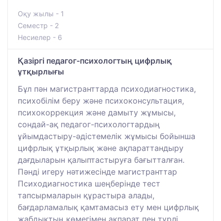
Оқу жылы - 1
Семестр - 2
Несиелер - 6
Қазіргі педагог-психологтың цифрлық
ұтқырлығы
Бұл пән магистранттарда психодиагностика,
психобілім беру және психоконсультация,
психокоррекция және дамыту жұмысы,
сондай-ақ педагог-психологтардың
ұйымдастыру-әдістемелік жұмысы бойынша
цифрлық ұтқырлық және ақпараттандыру
дағдыларын қалыптастыруға бағытталған.
Пәнді игеру нәтижесінде магистранттар
Психодиагностика шеңберінде тест
тапсырмаларын құрастыра алады,
бағдарламалық қамтамасыз ету мен цифрлық
жабдықтың көмегімен ақпарат пен түрлі