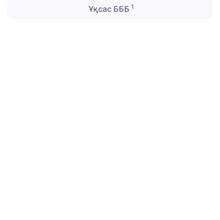
1
Ұқсас БББ