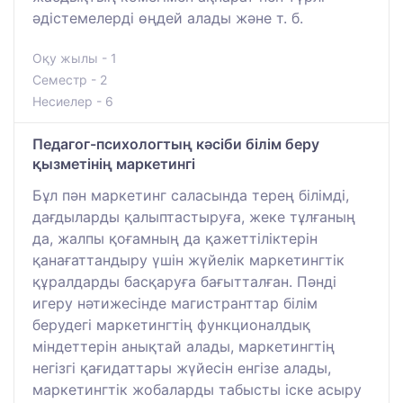
әдістемелерді өңдей алады және т. б.
Оқу жылы - 1
Семестр - 2
Несиелер - 6
Педагог-психологтың кәсіби білім беру
қызметінің маркетингі
Бұл пән маркетинг саласында терең білімді,
дағдыларды қалыптастыруға, жеке тұлғаның
да, жалпы қоғамның да қажеттіліктерін
қанағаттандыру үшін жүйелік маркетингтік
құралдарды басқаруға бағытталған. Пәнді
игеру нәтижесінде магистранттар білім
берудегі маркетингтің функционалдық
міндеттерін анықтай алады, маркетингтің
негізгі қағидаттары жүйесін енгізе алады,
маркетингтік жобаларды табысты іске асыру