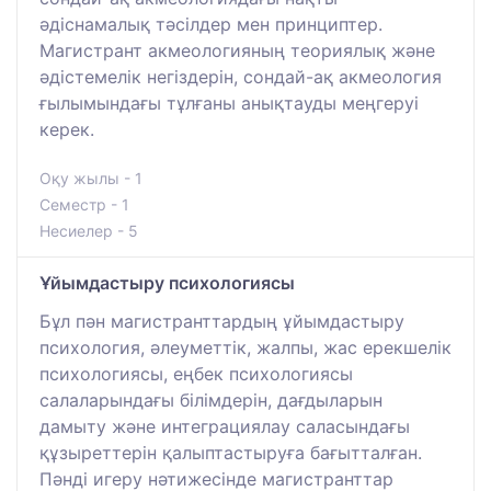
әдіснамалық тәсілдер мен принциптер.
Магистрант акмеологияның теориялық және
әдістемелік негіздерін, сондай-ақ акмеология
ғылымындағы тұлғаны анықтауды меңгеруі
керек.
Оқу жылы - 1
Семестр - 1
Несиелер - 5
Ұйымдастыру психологиясы
Бұл пән магистранттардың ұйымдастыру
психология, әлеуметтік, жалпы, жас ерекшелік
психологиясы, еңбек психологиясы
салаларындағы білімдерін, дағдыларын
дамыту және интеграциялау саласындағы
құзыреттерін қалыптастыруға бағытталған.
Пәнді игеру нәтижесінде магистранттар