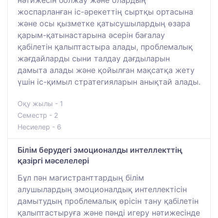
нәтижесін болжау және олардың
жоспарланған іс-әрекеттің сыртқы ортасына
және осы қызметке қатысушылардың өзара
қарым-қатынастарына әсерін бағалау
қабілетін қалыптастыра алады, проблемалық
жағдайларды сыни талдау дағдыларын
дамыта алады және қойылған мақсатқа жету
үшін іс-қимыл стратегияларын анықтай алады.
Оқу жылы - 1
Семестр - 2
Несиелер - 6
Білім берудегі эмоционалды интеллекттің
қазіргі мәселелері
Бұл пән магистранттардың білім
алушылардың эмоционалдық интеллектісін
дамытудың проблемалық өрісін тану қабілетін
қалыптастыруға және пәнді игеру нәтижесінде