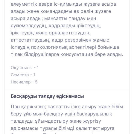
әлеуметтік өзара іс-қимылды жүзеге асыра
алады және командадағы өз рөлін жүзеге
асыра алады; мансапты таңдау мен
сүйемелдеудің, кадрларды іріктеудің,
іріктеудің және орналастырудың,
аттестаттаудың, кадр резервімен жұмыс
істеудің психологиялық аспектілері бойынша
тілек білдірушілерге консультация бере алады.
Оқу жылы - 1
Семестр - 1
Несиелер - 5
Басқаруды талдау әдіснамасы
Пән қаржылық саясатты іске асыру және білім
беру ұйымын басқару үшін басқарушылық
талдауды ұйымдастыру және жүргізу
әдіснамасы туралы білімді қалыптастыруға