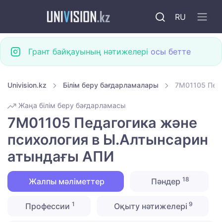
RU
Грант байқауының нәтижелері
осы бетте
Univision.kz
Білім беру бағдарламалары
7M01105 Педа
Жаңа білім беру бағдарламасы
7M01105 Педагогика және
психология в Ы.Алтынсарин
атындағы АПИ
18
Жалпы мәліметтер
Пәндер
1
9
Профессии
Оқыту нәтижелері