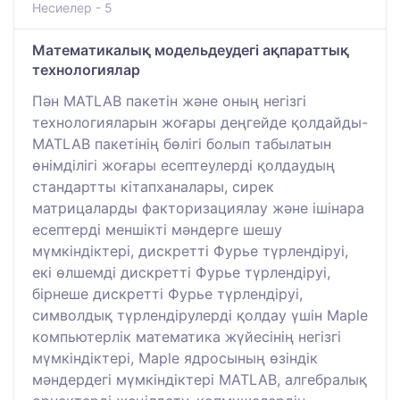
Несиелер - 5
Математикалық модельдеудегі ақпараттық
технологиялар
Пән MATLAB пакетін және оның негізгі
технологияларын жоғары деңгейде қолдайды-
MATLAB пакетінің бөлігі болып табылатын
өнімділігі жоғары есептеулерді қолдаудың
стандартты кітапханалары, сирек
матрицаларды факторизациялау және ішінара
есептерді меншікті мәндерге шешу
мүмкіндіктері, дискретті Фурье түрлендіруі,
екі өлшемді дискретті Фурье түрлендіруі,
бірнеше дискретті Фурье түрлендіруі,
символдық түрлендірулерді қолдау үшін Maple
компьютерлік математика жүйесінің негізгі
мүмкіндіктері, Maple ядросының өзіндік
мәндердегі мүмкіндіктері MATLAB, алгебралық