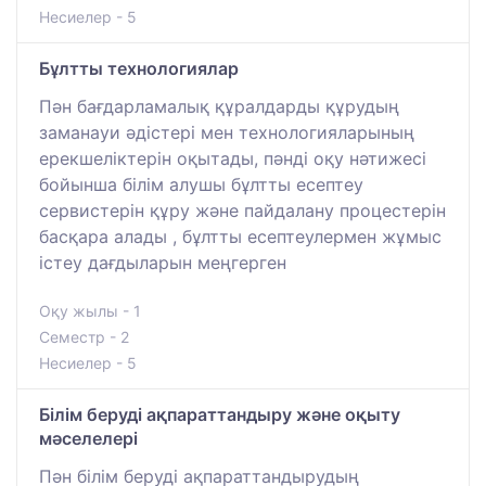
Несиелер - 5
Бұлтты технологиялар
Пән бағдарламалық құралдарды құрудың
заманауи әдістері мен технологияларының
ерекшеліктерін оқытады, пәнді оқу нәтижесі
бойынша білім алушы бұлтты есептеу
сервистерін құру және пайдалану процестерін
басқара алады , бұлтты есептеулермен жұмыс
істеу дағдыларын меңгерген
Оқу жылы - 1
Семестр - 2
Несиелер - 5
Білім беруді ақпараттандыру және оқыту
мәселелері
Пән білім беруді ақпараттандырудың