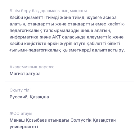
Білім беру бағдарламасының мақсаты
Кәсіби қызметті тиімді және тиімді жүзеге асыра
алатын, стандартты және стандартты емес кәсіптік-
педагогикалық тапсырмаларды шеше алатын,
информатика және АКТ саласында әлеуметтік және
кәсіби кеңістікте еркін жүріп өтуге қабілетті білікті
ғылыми-педагогикалық қызметкерді қалыптастыру.
Академиялық дәреже
Магистратура
Оқыту тілі
Русский, Қазақша
ЖОО атауы
Манаш Қозыбаев атындағы Солтүстік Қазақстан
университеті