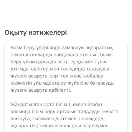
Оқыту нәтижелері
Білім беру үдерісінде заманауи ақпараттық
технологияларды пайдалана отырып, білім
беру ұйымдарында зерттеу қызметі үшін
ұтымды әдістер мен тәсілдерді таңдауды
жүзеге асыруға, зерттеу және жобалау
қызметін ұйымдастыру жүйесіне бағалауды
жүзеге асыруға қабілетті.
Жаңартылған орта білім (Lesson Study)
аясында білім беру ортасын талдауды жүзеге
асыруға, ғылыми-әдістемелік өнімдерді,
ақпараттық технологияларды әзірлеумен