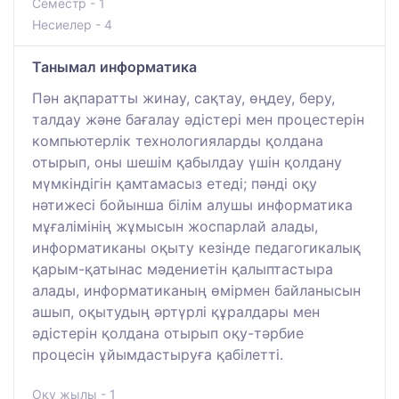
Семестр - 1
Несиелер - 4
Танымал информатика
Пән ақпаратты жинау, сақтау, өңдеу, беру,
талдау және бағалау әдістері мен процестерін
компьютерлік технологияларды қолдана
отырып, оны шешім қабылдау үшін қолдану
мүмкіндігін қамтамасыз етеді; пәнді оқу
нәтижесі бойынша білім алушы информатика
мұғалімінің жұмысын жоспарлай алады,
информатиканы оқыту кезінде педагогикалық
қарым-қатынас мәдениетін қалыптастыра
алады, информатиканың өмірмен байланысын
ашып, оқытудың әртүрлі құралдары мен
әдістерін қолдана отырып оқу-тәрбие
процесін ұйымдастыруға қабілетті.
Оқу жылы - 1