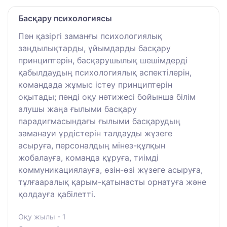
Басқару психологиясы
Пән қазіргі заманғы психологиялық
заңдылықтарды, ұйымдарды басқару
принциптерін, басқарушылық шешімдерді
қабылдаудың психологиялық аспектілерін,
командада жұмыс істеу принциптерін
оқытады; пәнді оқу нәтижесі бойынша білім
алушы жаңа ғылыми басқару
парадигмасындағы ғылыми басқарудың
заманауи үрдістерін талдауды жүзеге
асыруға, персоналдың мінез-құлқын
жобалауға, команда құруға, тиімді
коммуникациялауға, өзін-өзі жүзеге асыруға,
тұлғааралық қарым-қатынасты орнатуға және
қолдауға қабілетті.
Оқу жылы - 1