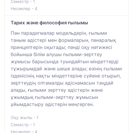
Семестр - 1
Несиелер - 4
Тарих және философия ғылымы
Пән парадигмалар модельдерін, ғылыми
таным әдістері мен формаларын, пәнаралық
принциптерін оқытады; пәнді оқу нәтижесі
бойынша білім алушы ғылыми-зерттеу
жұмысы барысында туындайтын міндеттерді
тұжырымдай және шеше алады; өзінің ғылыми
ізденісінің нақты міндеттеріне сүйене отырып,
зерттеудің оптамалды әдіснамасын таңдай
алады, ғылыми зерттеу әдістерін және
ұжымдық ғылыми-зерттеу жұмысын
ұйымдастыру әдістерін меңгерген.
Оқу жылы - 1
Семестр - 1
Несиелер - 4