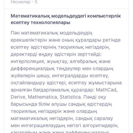
Несиелер - 5
Математикалық модельдеудегі компьютерлік
есептеу технологиялары
Пән математикалық модельдеудің
ерекшеліктерін және оның құралдары ретінде
есептеу әдістерінің теориялық негіздерін,
деректерді өңдеу әдістерін зерттейді:
интерполяция, жуықтау, алгебралық және
дифференциалдық теңдеулер мен олардың
жүйелерін шешу, интегралдарды есептеу,
оңтайландыру әдістері, есептеу жұмыстарына
арналған бағдарламалық құралдар: MathCad,
Derive, Mathematica, Statistica. Пәнді оқу
барысында білім алушы сандық әдістердің
теориялық негіздерін және олардың
математикалық негіздерін, сандық саралау
мен интеграциялаудың негізгі алгоритмдерін,
қарапайым және жеке дифференциалдық