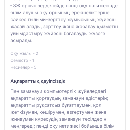
ҒЗЖ орнын зерделейді; пәнді оқу нәтижесінде
білім алушы оқу орнының ерекшеліктеріне
сәйкес ғылыми-зерттеу жұмысының жүйесін
жасай алады, зерттеу және жобалау қызметін
ұйымдастыру жүйесін бағалауды жүзеге
асырады.
Оқу жылы - 2
Семестр - 1
Несиелер - 5
Ақпараттық қауіпсіздік
Пән заманауи компьютерлік жүйелердегі
ақпаратты қорғаудың заманауи әдістерін;
ақпаратты рұқсатсыз бұғаттаумен, қол
жеткізумен, көшірумен, өзгертумен және
жинаумен күресудің заманауи тәсілдерін
меңгереді; пәнді оқу нәтижесі бойынша білім