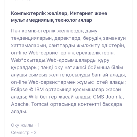
Компьютерлік желілер, Интернет және
мультимедиялық технологиялар
Пән компьютерлік желілердің даму
тенденцияларын, деректерді берудің заманауи
хаттамаларын, сайттарды жылжыту әдістерін,
on-line Web-сервистерінің ерекшеліктерін,
Web*оқытады.Web-қосымшаларды құру
құралдары; пәнді оқу нәтижесі бойынша білім
алушы сымсыз желіге қосылуды баптай алады,
on-line Web-сервистермен жұмыс істей алады;
Eclipse © IBM ортасында қосымшалар жасай
алады; Wiki беттер жасай алады; CMS Joomla,
Apache, Tomcat ортасында контентті басқара
алады.
Оқу жылы - 1
Семестр - 2