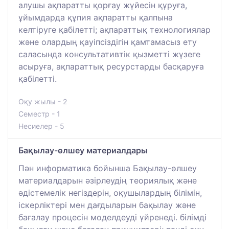
алушы ақпаратты қорғау жүйесін құруға,
ұйымдарда құпия ақпаратты қалпына
келтіруге қабілетті; ақпараттық технологиялар
және олардың қауіпсіздігін қамтамасыз ету
саласында консультативтік қызметті жүзеге
асыруға, ақпараттық ресурстарды басқаруға
қабілетті.
Оқу жылы - 2
Семестр - 1
Несиелер - 5
Бақылау-өлшеу материалдары
Пән информатика бойынша Бақылау-өлшеу
материалдарын әзірлеудің теориялық және
әдістемелік негіздерін, оқушылардың білімін,
іскерліктері мен дағдыларын бақылау және
бағалау процесін моделдеуді үйренеді. білімді