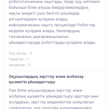
робототехниканы оқытады; пәнді оқу нәтижесі
бойынша білім алушы бағдарламалаудың
нақты міндеті үшін белгілі шешімдер
алгоритмдерін қолдана алады,
информатиканы оқыту процесінде Роботтар
моделін қолдана алады, балалардың
техникалық шығармашылығын
ұйымдастыруда роботтарды қолдана алады.
Оқу жылы - 2
Семестр - 1
Несиелер - 5
Оқушылардың зерттеу және жобалау
қызметін ұйымдастыру
Пән білім алушылардың зерттеу және
жобалық қызметін ұйымдастыру әдістері мен
жолдарын, зерттеу мәдениетіне қойылатын
талаптарды, оқу үрдісінің құрылымындағы