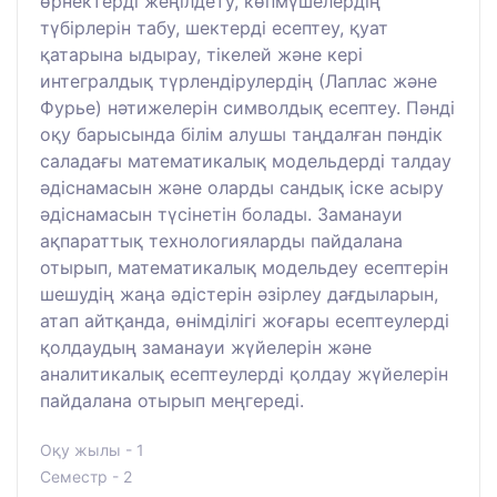
өрнектерді жеңілдету, көпмүшелердің
түбірлерін табу, шектерді есептеу, қуат
қатарына ыдырау, тікелей және кері
интегралдық түрлендірулердің (Лаплас және
Фурье) нәтижелерін символдық есептеу. Пәнді
оқу барысында білім алушы таңдалған пәндік
саладағы математикалық модельдерді талдау
әдіснамасын және оларды сандық іске асыру
әдіснамасын түсінетін болады. Заманауи
ақпараттық технологияларды пайдалана
отырып, математикалық модельдеу есептерін
шешудің жаңа әдістерін әзірлеу дағдыларын,
атап айтқанда, өнімділігі жоғары есептеулерді
қолдаудың заманауи жүйелерін және
аналитикалық есептеулерді қолдау жүйелерін
пайдалана отырып меңгереді.
Оқу жылы - 1
Семестр - 2