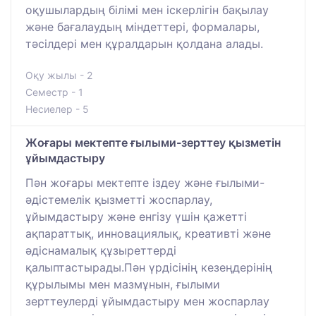
оқушылардың білімі мен іскерлігін бақылау
және бағалаудың міндеттері, формалары,
тәсілдері мен құралдарын қолдана алады.
Оқу жылы - 2
Семестр - 1
Несиелер - 5
Жоғары мектепте ғылыми-зерттеу қызметін
ұйымдастыру
Пән жоғары мектепте іздеу және ғылыми-
әдістемелік қызметті жоспарлау,
ұйымдастыру және енгізу үшін қажетті
ақпараттық, инновациялық, креативті және
әдіснамалық құзыреттерді
қалыптастырады.Пән үрдісінің кезеңдерінің
құрылымы мен мазмұнын, ғылыми
зерттеулерді ұйымдастыру мен жоспарлау