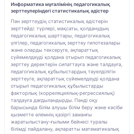
Информатика мұғалімінің педагогикалық
зерттеулеріндегі статистикалық әдістер
Пән зерттеудің статистикалық әдістерін
зерттейді: түрлері, мақсаты, қолданудың
педагогикалық шарттары, педагогикалық
үлгілер, педагогикалық зерттеу гипотезалары
және оларды тексеруге, ақпараттық
сүйемелдеуді қолдана отырып педагогикалық
зерттеу деректерін сипаттауға және талдауға,
педагогикалық құбылыстардың тәуелділігін
зерттеуге, ақпараттық сүйемелдеуді қолдана
отырып педагогикалық құбылыстарды
факторлық (корреляциялық-регрессиялық)
талдауға дағдыландырды. Пәнді оқу
барысында білім алушы білім беру және кәсіби
қызметте әлемнің қазіргі заманғы
жаратылыстану-ғылыми бейнесі туралы
білімді пайдалану, ақпаратты математикалық