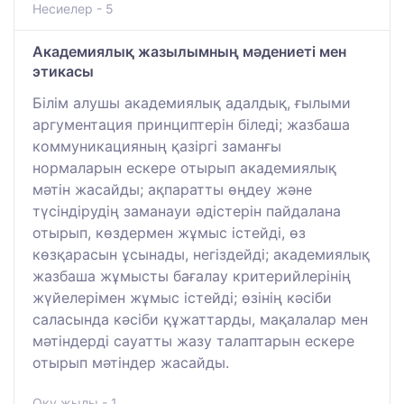
Несиелер - 5
Академиялық жазылымның мәдениеті мен
этикасы
Білім алушы академиялық адалдық, ғылыми
аргументация принциптерін біледі; жазбаша
коммуникацияның қазіргі заманғы
нормаларын ескере отырып академиялық
мәтін жасайды; ақпаратты өңдеу және
түсіндірудің заманауи әдістерін пайдалана
отырып, көздермен жұмыс істейді, өз
көзқарасын ұсынады, негіздейді; академиялық
жазбаша жұмысты бағалау критерийлерінің
жүйелерімен жұмыс істейді; өзінің кәсіби
саласында кәсіби құжаттарды, мақалалар мен
мәтіндерді сауатты жазу талаптарын ескере
отырып мәтіндер жасайды.
Оқу жылы - 1