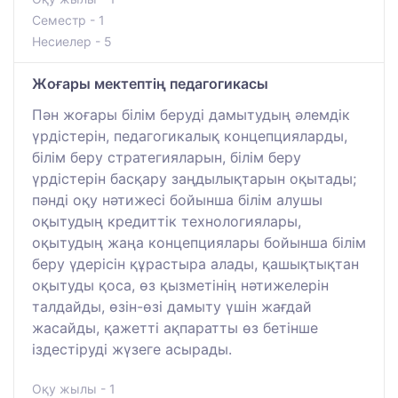
Семестр - 1
Несиелер - 5
Жоғары мектептің педагогикасы
Пән жоғары білім беруді дамытудың әлемдік
үрдістерін, педагогикалық концепцияларды,
білім беру стратегияларын, білім беру
үрдістерін басқару заңдылықтарын оқытады;
пәнді оқу нәтижесі бойынша білім алушы
оқытудың кредиттік технологиялары,
оқытудың жаңа концепциялары бойынша білім
беру үдерісін құрастыра алады, қашықтықтан
оқытуды қоса, өз қызметінің нәтижелерін
талдайды, өзін-өзі дамыту үшін жағдай
жасайды, қажетті ақпаратты өз бетінше
іздестіруді жүзеге асырады.
Оқу жылы - 1