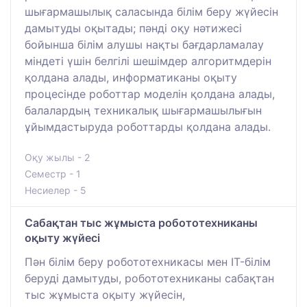
шығармашылық саласында білім беру жүйесін
дамытуды оқытады; пәнді оқу нәтижесі
бойынша білім алушы нақты бағдарламалау
міндеті үшін белгілі шешімдер алгоритмдерін
қолдана алады, информатиканы оқыту
процесінде роботтар моделін қолдана алады,
балалардың техникалық шығармашылығын
ұйымдастыруда роботтарды қолдана алады.
Оқу жылы - 2
Семестр - 1
Несиелер - 5
Сабақтан тыс жұмыста робототехниканы
оқыту жүйесі
Пән білім беру робототехникасы мен IT-білім
беруді дамытуды, робототехниканы сабақтан
тыс жұмыста оқыту жүйесін,