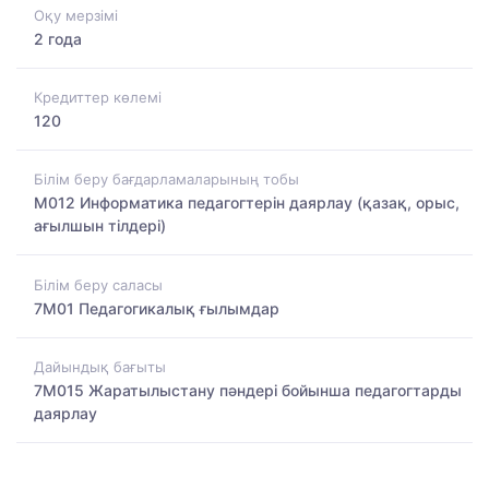
Оқу мерзімі
2 года
Кредиттер көлемі
120
Білім беру бағдарламаларының тобы
M012 Информатика педагогтерін даярлау (қазақ, орыс,
ағылшын тілдері)
Білім беру саласы
7M01 Педагогикалық ғылымдар
Дайындық бағыты
7M015 Жаратылыстану пәндері бойынша педагогтарды
даярлау