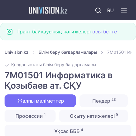
RU
Грант байқауының нәтижелері
осы бетте
Univision.kz
Білім беру бағдарламалары
7M01501 Инфо
Қолданыстағы білім беру бағдарламасы
7M01501 Информатика в
Қозыбаев ат. СҚУ
23
Жалпы мәліметтер
Пәндер
1
9
Профессии
Оқыту нәтижелері
4
Ұқсас БББ