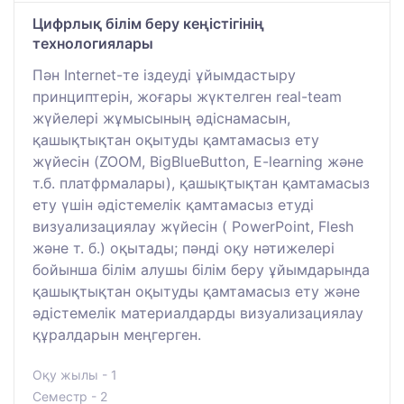
Цифрлық білім беру кеңістігінің
технологиялары
Пән Internet-те іздеуді ұйымдастыру
принциптерін, жоғары жүктелген real-team
жүйелері жұмысының әдіснамасын,
қашықтықтан оқытуды қамтамасыз ету
жүйесін (ZOOM, BigBlueButton, E-learning және
т.б. платфрмалары), қашықтықтан қамтамасыз
ету үшін әдістемелік қамтамасыз етуді
визуализациялау жүйесін ( PowerPoint, Flesh
және т. б.) оқытады; пәнді оқу нәтижелері
бойынша білім алушы білім беру ұйымдарында
қашықтықтан оқытуды қамтамасыз ету және
әдістемелік материалдарды визуализациялау
құралдарын меңгерген.
Оқу жылы - 1
Семестр - 2