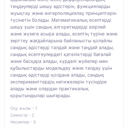
теңдеулерді шешу әдістерін, функцияларды
жуықтау және интерполяциялау принциптерін
түсінетін болады. Математикалық есептерді
шешу үшін сандық алгоритмдерді әзірлей
және жүзеге асыра алады, есептің түріне және
зерттеу жағдайларына байланысты қолайлы
сандық әдістерді талдай және таңдай алады,
сандық есептеулердегі қателіктерді бағалай
және басқара алады, күрделі жүйелер мен
құбылыстарды модельдеу және талдау үшін
сандық әдістерді қолдана алады, сандық
эксперименттердің нәтижелерін түсіндіре
алады және олардан практикалық
қорытындылар шығарады.
Оқу жылы - 1
Семестр - 2
Несиелер - 5