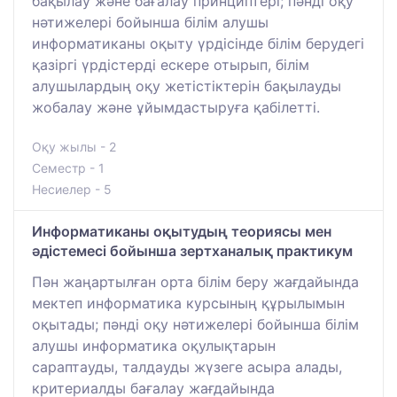
бақылау және бағалау принциптері; пәнді оқу
нәтижелері бойынша білім алушы
информатиканы оқыту үрдісінде білім берудегі
қазіргі үрдістерді ескере отырып, білім
алушылардың оқу жетістіктерін бақылауды
жобалау және ұйымдастыруға қабілетті.
Оқу жылы - 2
Семестр - 1
Несиелер - 5
Информатиканы оқытудың теориясы мен
әдістемесі бойынша зертханалық практикум
Пән жаңартылған орта білім беру жағдайында
мектеп информатика курсының құрылымын
оқытады; пәнді оқу нәтижелері бойынша білім
алушы информатика оқулықтарын
сараптауды, талдауды жүзеге асыра алады,
критериалды бағалау жағдайында