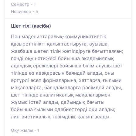
Семестр - 1
Несиелер - 5
Шет тілі (кәсіби)
Пән мәдениетаралық-коммуникативтік
құзыреттілікті қалыптастыруға, ауызша,
жазбаша шетел тілін жетілдіруге бағытталған;
пәнді оқу нәтижесі бойынша академиялық
адалдық ережелері бойынша білім алушы шет
тілінде өз көзқарасын баяндай алады, оны
әртүрлі есеп формаларына, хаттарға, ғылыми
мақалаларға, баяндамаларға рәсімдей алады,
шет тілінде аналитикалық мақалалармен
жұмыс істей алады, дайындық бағыты
бойынша ғылыми әдебиеттерді оқи алады;
лингвистикалық төзімділік қалыптасады.
Оқу жылы - 1