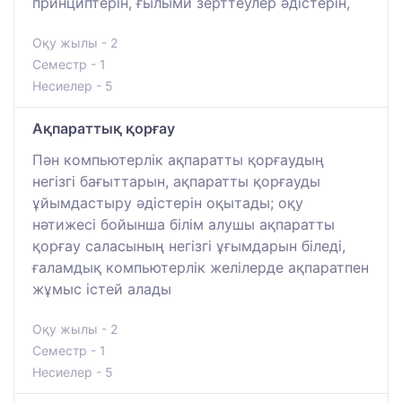
принциптерін, ғылыми зерттеулер әдістерін,
Оқу жылы - 2
Семестр - 1
Несиелер - 5
Ақпараттық қорғау
Пән компьютерлік ақпаратты қорғаудың
негізгі бағыттарын, ақпаратты қорғауды
ұйымдастыру әдістерін оқытады; оқу
нәтижесі бойынша білім алушы ақпаратты
қорғау саласының негізгі ұғымдарын біледі,
ғаламдық компьютерлік желілерде ақпаратпен
жұмыс істей алады
Оқу жылы - 2
Семестр - 1
Несиелер - 5