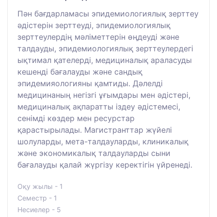
Пән бағдарламасы эпидемиологиялық зерттеу
әдістерін зерттеуді, эпидемиологиялық
зерттеулердің мәліметтерін өңдеуді және
талдауды, эпидемиологиялық зерттеулердегі
ықтимал қателерді, медициналық араласуды
кешенді бағалауды және сандық
эпидемияологияны қамтиды. Дәлелді
медицинаның негізгі ұғымдары мен әдістері,
медициналық ақпаратты іздеу әдістемесі,
сенімді көздер мен ресурстар
қарастырылады. Магистранттар жүйелі
шолуларды, мета-талдауларды, клиникалық
және экономикалық талдауларды сыни
бағалауды қалай жүргізу керектігін үйренеді.
Оқу жылы - 1
Семестр - 1
Несиелер - 5