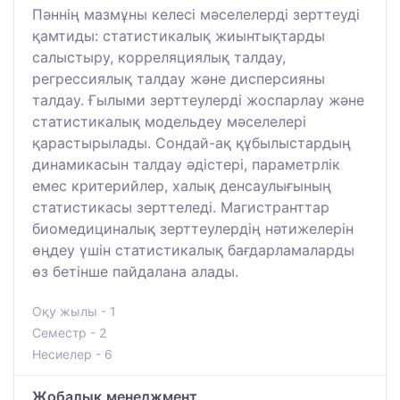
Пәннің мазмұны келесі мәселелерді зерттеуді
қамтиды: статистикалық жиынтықтарды
салыстыру, корреляциялық талдау,
регрессиялық талдау және дисперсияны
талдау. Ғылыми зерттеулерді жоспарлау және
статистикалық модельдеу мәселелері
қарастырылады. Сондай-ақ құбылыстардың
динамикасын талдау әдістері, параметрлік
емес критерийлер, халық денсаулығының
статистикасы зерттеледі. Магистранттар
биомедициналық зерттеулердің нәтижелерін
өңдеу үшін статистикалық бағдарламаларды
өз бетінше пайдалана алады.
Оқу жылы - 1
Семестр - 2
Несиелер - 6
Жобалық менеджмент