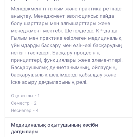
Менеджментті ғылым және практика ретінде
анықтау. Менеджмент эволюциясы: пайда
болу шарттары мен алғышарттары және
менеджмент мектебі. Шетелде де, ҚР-да да
Ғылым мен практика әзірлеген медициналық
ұйымдарды басқару мен өзін-өзі басқарудың
негізгі тәсілдері. Басқару процесінің
принциптері, функциялары және элементтері.
Басқарушылық дүниетанымның, ойлаудың,
басқарушылық шешімдерді қабылдау және
іске асыру дағдыларының рөлі.
Оқу жылы - 1
Семестр - 2
Несиелер - 4
Медициналық оқытушының кәсіби
дағдылары