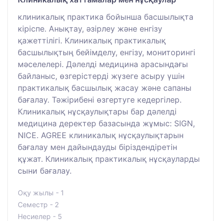
клиникалық практика бойынша басшылықта
кіріспе. Анықтау, әзірлеу және енгізу
қажеттілігі. Клиникалық практикалық
басшылықтың бейімделу, енгізу, мониторингі
мәселелері. Дәлелді медицина арасындағы
байланыс, өзгерістерді жүзеге асыру үшін
практикалық басшылық жасау және сапаны
бағалау. Тәжірибені өзгертуге кедергілер.
Клиникалық нұсқаулықтары бар дәлелді
медицина деректер базасында жұмыс: SIGN,
NICE. AGREE клиникалық нұсқаулықтарын
бағалау мен дайындауды біріздендіретін
құжат. Клиникалық практикалық нұсқауларды
сыни бағалау.
Оқу жылы - 1
Семестр - 2
Несиелер - 5