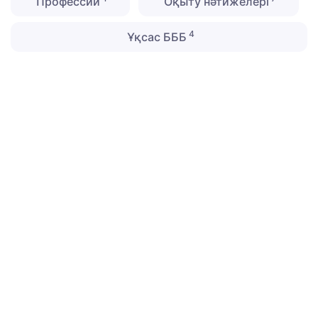
Профессии
Оқыту нәтижелері
4
Ұқсас БББ