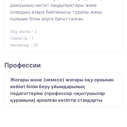
дамуының негізгі заңдылықтары және
олардың өзара байланысы туралы жаңа
ғылыми білім алуға бағытталған.
Оқу жылы - 2
Семестр - 1
Несиелер - 20
Профессии
Жоғары және (немесе) жоғары оқу орнынан
кейінгі білім беру ұйымдарының
педагогтеріне (профессор-оқытушылар
құрамына) арналған кәсіптік стандарты