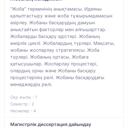
"Жоба" терминінің анықтамасы. Идеяны
қалыптастыру және жоба тұжырымдамасын
әзірлеу. Жобаны басқарудың дамуын
анықтайтын факторлар мен алғышарттар.
Жобаларды басқару әдістері. Жобаның
өмірлік циклі. Жобалардың түрлері. Мақсаты,
жобаны жоспарлау стратегиясы. Жоба
түрлері. Жобаның ортасы. Жобаға
қатысушылар. Жоспарлау процестері,
олардың орны және Жобаны басқару
процестерінің рөлі. Жобаны басқарудағы
менеджердің рөлі.
Оқу жылы - 1
Семестр - 2
Несиелер - 4
Магистрлік диссертация дайындау