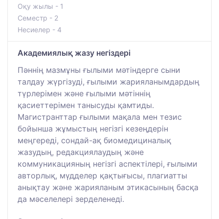
Оқу жылы - 1
Семестр - 2
Несиелер - 4
Академиялық жазу негіздері
Пәннің мазмұны ғылыми мәтіндерге сыни
талдау жүргізуді, ғылыми жарияланымдардың
түрлерімен және ғылыми мәтіннің
қасиеттерімен танысуды қамтиды.
Магистранттар ғылыми мақала мен тезис
бойынша жұмыстың негізгі кезеңдерін
меңгереді, сондай-ақ биомедициналық
жазудың, редакциялаудың және
коммуникацияның негізгі аспектілері, ғылыми
авторлық, мүдделер қақтығысы, плагиатты
анықтау және жарияланым этикасының басқа
да мәселелері зерделенеді.