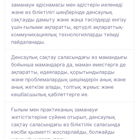
заманауи әдіснамасы мен әдістерін иеленеді
және өз біліктілігі шеңберінде денсаулық
сақтауды дамыту және жаңа тәсілдерді енгізу
үшін ғылыми ақпаратты, әртүрлі ақпараттық-
коммуникациялық технологияларды тиімді
пайдаланады.
Денсаулық сақтау саласындағы өз мамандығы
бойынша мамандарға да, маман еместерге де
ақпаратты, идеяларды, қорытындыларды
және проблемалардың шешімдерін анық және
анық жеткізе алады, топтық жұмыс және
көшбасшылық қабілеттерге ие.
Ғылым мен практиканың заманауи
жетістіктеріне сүйене отырып, денсаулық
сақтау саласындағы өз біліктілік саласында
кәсіби қызметті жоспарлайды, болжайды