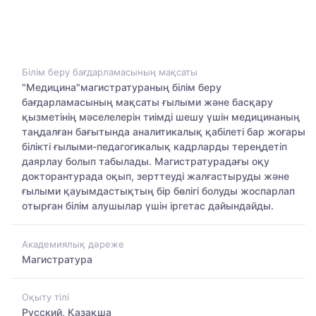
Білім беру бағдарламасының мақсаты
"Медицина"магистратураның білім беру
бағдарламасының мақсаты ғылыми және басқару
қызметінің мәселелерін тиімді шешу үшін медицинаның
таңдалған бағытында аналитикалық қабілеті бар жоғары
білікті ғылыми-педагогикалық кадрларды тереңдетіп
даярлау болып табылады. Магистратурадағы оқу
докторантурада оқып, зерттеуді жалғастыруды және
ғылыми қауымдастықтың бір бөлігі болуды жоспарлап
отырған білім алушылар үшін іргетас дайындайды.
Академиялық дәреже
Магистратура
Оқыту тілі
Русский, Қазақша