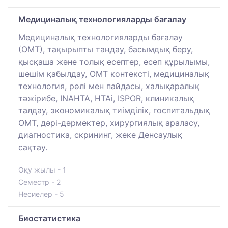
Медициналық технологияларды бағалау
Медициналық технологияларды бағалау
(ОМТ), тақырыпты таңдау, басымдық беру,
қысқаша және толық есептер, есеп құрылымы,
шешім қабылдау, ОМТ контексті, медициналық
технология, рөлі мен пайдасы, халықаралық
тәжірибе, INAHTA, HTAi, ISPOR, клиникалық
талдау, экономикалық тиімділік, госпитальдық
ОМТ, дәрі-дәрмектер, хирургиялық араласу,
диагностика, скрининг, жеке Денсаулық
сақтау.
Оқу жылы - 1
Семестр - 2
Несиелер - 5
Биостатистика