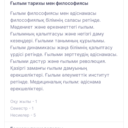
Ғылым тарихы мен философиясы
Ғылым философиясы мен әдіснамасы
философиялық білімнің саласы ретінде.
Мәдениет және өркениеттегі ғылым.
Ғылымның қалыптасуы және негізгі даму
кезеңдері. Ғылыми танымның құрылымы.
Ғылым динамикасы жаңа білімнің қалыптасу
үрдісі ретінде. Ғылыми зерттеудің әдіснамасы.
Ғылыми дәстүр және ғылыми революция.
Қазіргі заманғы ғылым дамуының
ерекшеліктері. Ғылым әлеуметтік институт
ретінде. Медициналық ғылым: әдіснама
ерекшеліктері.
Оқу жылы - 1
Семестр - 1
Несиелер - 5