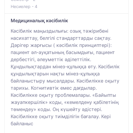
Несиелер - 4
Медициналық кәсібилік
Кәсібилік маңыздылығы: озық тәжірибені
насихаттау, белгілі стандарттарды сақтау.
Дәрігер жарғысы ( кәсібилік принциптері):
пациент әл-ауқатының басымдығы, пациент
дербестігі, әлеуметтік әділеттілік.
Құндылықтардан мінез-құлыққа өту. Кәсібилік
құндылықтарын нақты мінез-құлыққа
байланыстыру мысалдары. Кәсібилікке оқыту
тарихы. Когнитивтік емес дағдылар.
Кәсібилікке оқыту проблемалары. «Байыпты
жауапкершілік» коды, «кемелдену қабілетінің
төмендеу» коды. Оң күшейту әдістері.
Кәсібилікке оқыту тиімділігін бағалау. Кері
байланыс