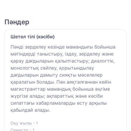
Пәндер
Шетел тілі (кәсіби)
Пәнді зерделеу кезінде мамандығы бойынша
мәтіндерді таныстыру, іздеу, зерделеу және
қарау дағдыларын қалыптастыру; диалогтік,
монологтық сөйлеу, қорытындылау
дағдыларын дамыту сияқты мәселелер
қаралатын болады. Пән аяқталғаннан кейін
магистранттар мамандық бойынша әңгіме
жүргізе алады; ақпараттық және кәсіби
сипаттағы хабарламаларды есту арқылы
қабылдай алады.
Оқу жылы - 1
Семестр - 1