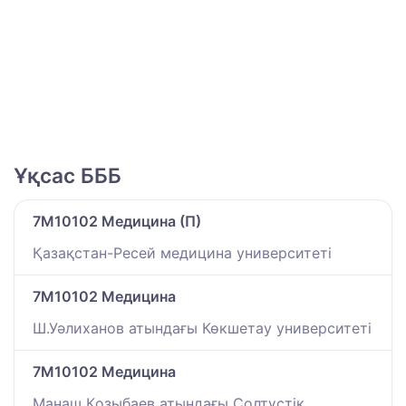
Ұқсас БББ
7M10102 Медицина (П)
Қазақстан-Ресей медицина университеті
7M10102 Медицина
Ш.Уәлиханов атындағы Көкшетау университетi
7M10102 Медицина
Манаш Қозыбаев атындағы Солтүстік