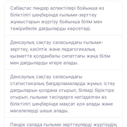
Сабақтас пәндер аспектілері бойынша өз
біліктілігі шеңберінде ғылыми-зерттеу
жұмыстарын жүргізу бойынша білім мен
тәжірибелік дағдыларды көрсетеді.
Денсаулық сақтау саласындағы ғылыми-
зерттеу, кәсіптік және педагогикалық
қызметте қолданбалы сипаттағы жаңа білім
мен дағдыларды игере алады.
Денсаулық сақтау саласындағы
статистикалық бағдарламаларда жұмыс істеу
дағдыларын қолдана отырып, білімді біріктіре
отырып, ғылыми тәсілдерге негізделген өз
біліктілігі шеңберінде мақсат қоя алады және
мәселелерді шеше алады.
Пәндік салада ғылыми зерттеулерді жүргізудің