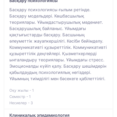
Басқару психологиясы
Басқару психологиясы ғылым ретінде.
Басқару модельдері. Көшбасшылық
теориялары. Ұйымдастырушылық мәдениет.
Басқарушылық байланыс. Ұйымдағы
қақтығыстарды басқару. Басшының
әлеуметтік жауапкершілігі. Кәсіби бейімделу.
Коммуникативті құзыреттілік. Коммуникативті
құзыреттілік деңгейлері. Қызметкерлерді
ынталандыру теориялары. Ұйымдағы стресс.
Эмоционалды күйіп қалу. Басқару шешімдерін
қабылдаудың психологиялық негіздері.
Ұйымның тиімділігі мен бәсекеге қабілеттілігі.
Оқу жылы - 1
Семестр - 1
Несиелер - 3
Клиникалық эпидемиология