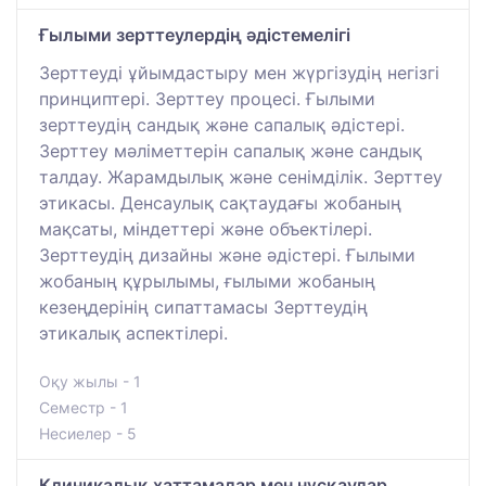
Ғылыми зерттеулердің әдістемелігі
Зерттеуді ұйымдастыру мен жүргізудің негізгі
принциптері. Зерттеу процесі. Ғылыми
зерттеудің сандық және сапалық әдістері.
Зерттеу мәліметтерін сапалық және сандық
талдау. Жарамдылық және сенімділік. Зерттеу
этикасы. Денсаулық сақтаудағы жобаның
мақсаты, міндеттері және объектілері.
Зерттеудің дизайны және әдістері. Ғылыми
жобаның құрылымы, ғылыми жобаның
кезеңдерінің сипаттамасы Зерттеудің
этикалық аспектілері.
Оқу жылы - 1
Семестр - 1
Несиелер - 5
Клиникалық хаттамалар мен нұсқаулар