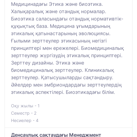
Медицинадағы Этика және биоэтика.
Халықаралық және отандық нормалар.
Биоэтика саласындағы отандық нормативтік-
құқықтық база. Медицина ұғымдарының
этикалық қатынастарының эволюциясы.
Ғылыми зерттеулер этикасының негізгі
принциптері мен ережелері. Биомедициналық
зерттеулер жүргізудің этикалық принциптері.
Зерттеу дизайны. Этика және
биомедициналық зерттеулер. Клиникалық
зерттеулер. Қатысушыларды сақтандыру.
Әйелдер мен эмбриондардағы зерттеулердің
этикалық аспектілері. Биоэтикадағы білім.
Оқу жылы - 1
Семестр - 2
Несиелер - 4
Денсаулық сақтаудағы Менеджмент