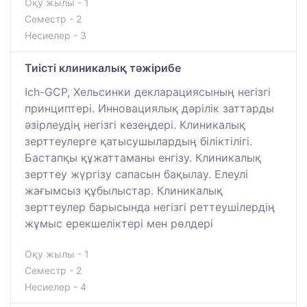
Оқу жылы - 1
Семестр - 2
Несиелер - 3
Тиісті клиникалық тәжірибе
Ich-GCP, Хельсинки декларациясының негізгі
принциптері. Инновациялық дәрілік заттарды
әзірлеудің негізгі кезеңдері. Клиникалық
зерттеулерге қатысушылардың біліктілігі.
Бастапқы құжаттаманы енгізу. Клиникалық
зерттеу жүргізу сапасын бақылау. Елеулі
жағымсыз құбылыстар. Клиникалық
зерттеулер барысында негізгі реттеушілердің
жұмыс ерекшеліктері мен рөлдері
Оқу жылы - 1
Семестр - 2
Несиелер - 4