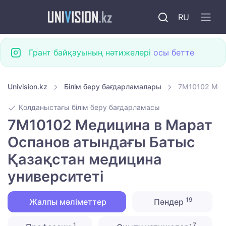
RU
Грант байқауының нәтижелері
осы бетте
Univision.kz
Білім беру бағдарламалары
7M10102 Мед
Қолданыстағы білім беру бағдарламасы
7M10102 Медицина в Марат
Оспанов атындағы Батыс
Қазақстан медицина
университеті
19
Жалпы мәліметтер
Пәндер
1
7