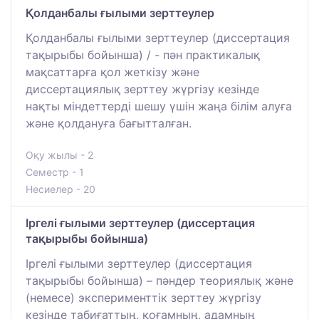
Қолданбалы ғылыми зерттеулер
Қолданбалы ғылыми зерттеулер (диссертация
тақырыбы бойынша) / - пән практикалық
мақсаттарға қол жеткізу және
диссертациялық зерттеу жүргізу кезінде
нақты міндеттерді шешу үшін жаңа білім алуға
және қолдануға бағытталған.
Оқу жылы - 2
Семестр - 1
Несиелер - 20
Іргелі ғылыми зерттеулер (диссертация
тақырыбы бойынша)
Іргелі ғылыми зерттеулер (диссертация
тақырыбы бойынша) – пәндер теориялық және
(немесе) эксперименттік зерттеу жүргізу
кезінде табиғаттың, қоғамның, адамның