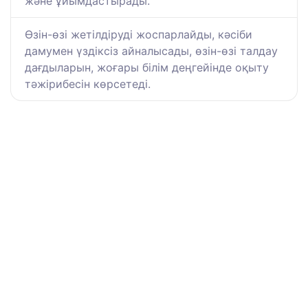
және ұйымдастырады.
Өзін-өзі жетілдіруді жоспарлайды, кәсіби
дамумен үздіксіз айналысады, өзін-өзі талдау
дағдыларын, жоғары білім деңгейінде оқыту
тәжірибесін көрсетеді.