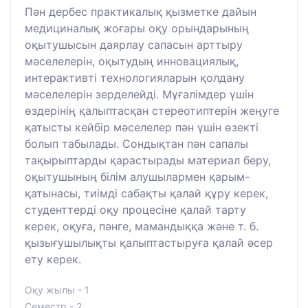
Пән дербес практикалық қызметке дайын
медициналық жоғары оқу орындарының
оқытушысын даярлау сапасын арттыру
мәселелерін, оқытудың инновациялық,
интерактивті технологияларын қолдану
мәселелерін зерделейді. Мұғалімдер үшін
өздерінің қалыптасқан стереотиптерін жеңуге
қатысты кейбір мәселелер пән үшін өзекті
болып табылады. Сондықтан пән сапалы
тақырыптарды қарастырады материал беру,
оқытушының білім алушылармен қарым-
қатынасы, тиімді сабақты қалай құру керек,
студенттерді оқу процесіне қалай тарту
керек, оқуға, пәнге, мамандыққа және т. б.
қызығушылықты қалыптастыруға қалай әсер
ету керек.
Оқу жылы - 1
Семестр - 2