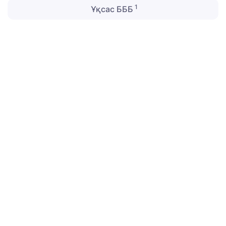
1
Ұқсас БББ