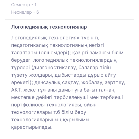
Семестр - 1
Несиелер - 6
Логопедиялық технологиялар
Логопедиялық технология» түсінігі,
педагогикалық технологияның негізгі
талаптары (өлшемдері); қазіргі заманғы білім
берудегі логопедиялық технологиялардың
түрлері (диагоностикалау, балалар тілін
түзету жолдары, дыбыстарды дұрыс айту
әрекеті); денсаулық сақтау, жобалау, зерттеу,
АКТ, жеке тұлғаны дамытуға бағытталған,
мектепке дейінгі тәрбиеленуші мен тәрбиеші
портфолиосы технологиясы, ойын
технологиялары т.б білім беру
технологияларының құрылымы
қарастырылады.