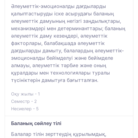
Әлеуметтік-эмоционалды дағдыларды
қалыптастыруды іске асырудағы баланың
әлеуметтік дамуының негізгі заңдылықтары,
механизмдері мен детерминанттары; баланың
әлеуметтік даму кезеңдері, әлеуметтік
факторлары, балабақшада әлеуметтік
дағдыларды дамыту, балалардың әлеуметтік-
эмоционалды бейімделуі және бейімделе
алмауы, әлеуметтік тәрбие және оның
құралдары мен технологиялары туралы
түсініктерін дамытуға бағытталған.
Оқу жылы - 1
Семестр - 2
Несиелер - 5
Баланың сөйлеу тілі
Балалар тілін зерттеудің құрылымдық,