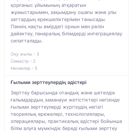
қорғаныс ұйымының атқаратын
жұмыстарымен, зақымдану ошағы және улы
заттардың ерекшеліктерімен танысады.
Пәннің нақты өмірдегі орнын мен рөлін
дәйектеу, пәнаралық білімдерді интеграциялау
сипатталады.
Оқу жылы - 3
Семестр - 2
Несиелер - 5
Ғылыми зерттеулердің әдістері
Зерттеу барысында отандық және шетелдік
ғалымдардың заманауи жетістіктері негізінде
ғылыми зерттеулерді жүргізудің негізгі
теориялық ережелері, технологиялары,
операциялары, практикалық әдістері бойынша
білім алуға мүмкіндік береді ғылыми зерттеу