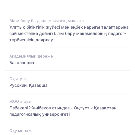
Білім беру бағдарламасының мақсаты
Ұлттық біліктілік жүйесі мен еңбек нарығы талаптарына
сай мектепке дейінгі білім беру мекемелерінің педагог-
тәрбиешісін даярлау
Академиялық дәреже
Бакалавриат
Оқыту тілі
Русский, Қазақша
ЖОО атауы
Өзбекәлі Жәнібеков атындағы Оңтүстік Қазақстан
педагогикалық университеті
Оқу мерзімі