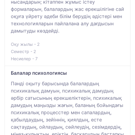
нысандарын; кітаппен жұмыс істеу
формаларын, балалардың жас ерекшілігіне сай
оқуға үйрету әдеби білім берудің әдістері мен
технологияларын пайлалана алу дағдысын
дамытуды көздейді.
Оқу жылы - 2
Семестр - 2
Несиелер - 7
Балалар психологиясы
Пәнді оқыту барысында балалардың
психикалық дамуын, психикалық дамудың
әрбір сатысының ерекшеліктерін, психикалық
дамудың маңызды жағын, баланың бойындағы
психикалық процесстер мен сапалардың,
қабылдаудың, зейіннің, қиялдың, есте
сақтаудың, ойлаудың, сөйлеудің, сезімдердің,
мінез-құлықтың, еріктің, басқарудың бастапқы