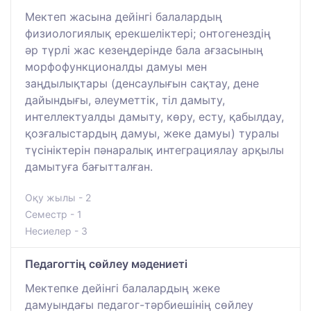
Мектеп жасына дейінгі балалардың
физиологиялық ерекшеліктері; онтогенездің
әр түрлі жас кезеңдерінде бала ағзасының
морфофункционалды дамуы мен
заңдылықтары (денсаулығын сақтау, дене
дайындығы, әлеуметтік, тіл дамыту,
интеллектуалды дамыту, көру, есту, қабылдау,
қозғалыстардың дамуы, жеке дамуы) туралы
түсініктерін пәнаралық интеграциялау арқылы
дамытуға бағытталған.
Оқу жылы - 2
Семестр - 1
Несиелер - 3
Педагогтің сөйлеу мәдениеті
Мектепке дейінгі балалардың жеке
дамуындағы педагог-тәрбиешінің сөйлеу