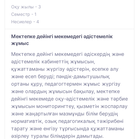
Оқу жылы - 3
Семестр - 1
Несиелер - 4
Мектепке дейінгі мекемедегі әдістемелік
жұмыс
Мектепке дейінгі мекемедегі әдіскердің және
әдістемелік кабинеттің жұмысын,
құжаттаманы жүргізу әдістерін, есепке алу
және есеп беруді; пәндік-дамытушылық
ортаны құру, педагогтермен жұмыс жүргізу
және олардың жұмысын бақылау, мектепке
дейінгі мекемеде оқу-әдістемелік және тәрбие
жұмысын мониторингтеу, қызметін жоспарлау
және жаңартылған мазмұнды білім берудің
нормативтік, озық педагогикалық тәжірибені
тарату және енгізу тұрғысында құжаттаманы
әзірлеу туралы білімдерін дамытады.