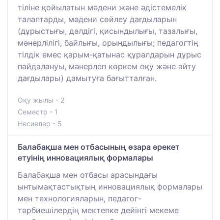
тіліне қойылатын мәдени және әдістемелік
талаптарды, мәдени сөйлеу дағдыларын
(дұрыстығы, дәлдігі, қисындылығы, тазалығы,
мәнерлілігі, байлығы, орындылығы; педагогтің
тілдік емес қарым-қатынас құралдарын дұрыс
пайдалануы, мәнерлеп көркем оқу және айту
дағдылары) дамытуға бағытталған.
Оқу жылы - 2
Семестр - 1
Несиелер - 5
Балабақша мен отбасының өзара әрекет
етуінің инновациялық формалары
Балабақша мен отбасы арасындағы
ынтымақтастықтың инновациялық формалары
мен технологияларын, педагог-
тәрбиешілердің мектепке дейінгі мекеме