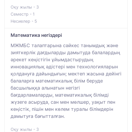
Оқу жылы - 3
Семестр - 1
Несиелер - 5
Математика негіздері
МЖМБС талаптарына сәйкес танымдық және
зияткерлік дағдыларды дамытуда балалардың
әрекет кеңістігін ұйымдастырудың
инновациялық әдістері мен технологияларын
қолдануға дайындығын; мектеп жасына дейінгі
балаларға математикалық білім беруде
басшылыққа алынатын негізгі
бағдарламаларды, математикалық білімді
жүзеге асыруда, сан мен мөлшер, уақыт пен
кеңістік, пішін мен көлем туралы білімдерін
дамытуға бағытталған.
Оқу жылы - 3