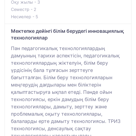
Оқу жылы - 3
Семестр - 2
Несиелер - 5
Мектепке дейінгі білім берудегі инновациялық
технологиялар
Пән педагогикалық технологиялардың
дамуының тарихи аспектісін, педагогикалық
технологиялардың жіктелуін, білім беру
үрдісінің бала тұлғасын зерттеуге
бағытталған. Білім беру технологияларын
меңгерудің дағдылары мен біліктерін
қалыптастыруға ықпал етеді. Пәнде ойын
технологиясы, еркін дамудың білім беру
технологиялары, дамыту, зерттеу және
проблемалық оқыту технологиялары,
балаларды ерте дамыту технологиясы. ТРИЗ
технологиясы, денсаулық сақтау
технологиялары қарастырылады.