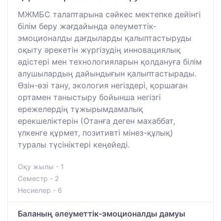
МЖМБС талаптарына сәйкес мектепке дейінгі
білім беру жағдайында әлеуметтік-
эмоционалды дағдыларды қалыптастыруды
оқыту әрекетін жүргізудің инновациялық
әдістері мен технологияларын қолдануға білім
алушылардың дайындығын қалыптастырады.
Өзін-өзі тану, экология негіздері, қоршаған
ортамен таныстыру бойынша негізгі
ережелердің тұжырымдамалық
ерекшеліктерін (Отанға деген махаббат,
үлкенге құрмет, позитивті мінез-құлық)
туралы түсініктері кеңейеді.
Оқу жылы - 1
Семестр - 2
Несиелер - 6
Баланың әлеуметтік-эмоционалды дамуы