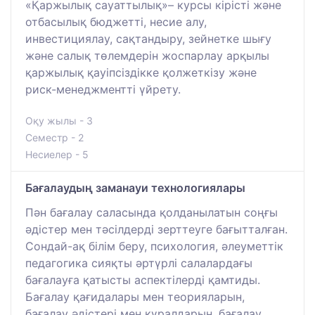
«Қаржылық сауаттылық»– курсы кірісті және
отбасылық бюджетті, несие алу,
инвестициялау, сақтандыру, зейнетке шығу
және салық төлемдерін жоспарлау арқылы
қаржылық қауіпсіздікке қолжеткізу және
риск-менеджментті үйрету.
Оқу жылы - 3
Семестр - 2
Несиелер - 5
Бағалаудың заманауи технологиялары
Пән бағалау саласында қолданылатын соңғы
әдістер мен тәсілдерді зерттеуге бағытталған.
Сондай-ақ білім беру, психология, әлеуметтік
педагогика сияқты әртүрлі салалардағы
бағалауға қатысты аспектілерді қамтиды.
Бағалау қағидалары мен теорияларын,
бағалау әдістері мен құралдарын, бағалау