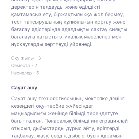
деректерін талдауды және әділдікті
қамтамасыз ету, біржақтылыққа жол бермеу,
тест тапсырушының құпиялығын қорғау және
бағалау әдістерінде адалдықты сақтау сияқты
бағалауға қатысты этикалық мәселелер мен
нұсқауларды зерттеуді үйренеді.
Оқу жылы - 3
Семестр - 2
Несиелер - 5
Сауат ашу
Сауат ашу технологиясының мектепке дейінгі
кезеңдегі оқу-тәрбие жүйесіндегі
маңыздылығы жөнінде білімді тереңдетуге
бағытталған. Пәнаралық білімді интеграциялай
отырып, дыбыстарды дұрыс айту, әріптерді
таңбалау, жазу, сөздің дыбыс, буын құрамын