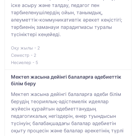
іске асыру және талдау, педагог пен
тәрбиеленушілердің ойын, танымдық,
әлеуметтік-коммуникативтік әрекет кеңістігі;
тәрбиенің заманауи парадигмасы туралы
түсініктері кеңейеді.
Оқу жылы - 2
Семестр - 2
Несиелер - 5
Мектеп жасына дейінгі балаларға әдебиеттік
білім беру
Мектеп жасына дейінгі балаларға әдеби білім
берудің теориялық-әдістемелік идеялар
жүйесін құрайтын әдебиеттанудың
педагогикалық негіздерін, өнер туындысын
түсінуін; балабақшадағы балалар әдебиетін
оқыту процесін және балалар әрекетінің түрлі