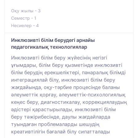
Оқу жылы - 3
Семестр - 1
Несиелер - 4
Инклюзивті білім берудегі арнайы
педагогикалық технологиялар
Инклюзивті білім беру жүйесінің негізгі
ұғымдары, білім беру қызметінде инклюзивті
білім берудің ерекшеліктері, пәнаралық білімді
интеграциялай білу, инклюзивті білім беру
жағдайында, оқу-тәрбие процесінде баланы
әлеуметтік қорғау, әлеуметтік-психологиялық
кеңес беру, диагностикалау, коррекциялаудың
әдістері қарастырылады, инклюзивті білім
беру тәжірибесінде, даулы жағдайларда
туындаған проблемаларды шешудің
креативтілігін бағалай білу сипатталады