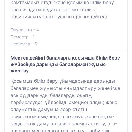
қамтамасыз етуді және қосымша білім беру
саласындағы педагогтің тьюторлық
позициясытуралы түсініктерін кеңейтеді.
Оқу жылы - 4
Семестр - 1
Несиелер - 6
Мектеп дейінгі балаларға қосымша білім беру
жүйесінде дарынды балалармен жұмыс
жүргізу
Қосымша білім беру ұйымдарында дарынды
балалармен жұмысты ұйымдастыру және іске
асыру, дарынды балаларды оқыту,
тәрбиелеудегі үйлесімді эмоционалдық және
әлеуметтік дамуына әсер ететін
психологиялық-педагогикалық және нақты-
кеңістіктік даму ортасын қалыптастыру, ата-
аналары мен педагогтеріне оқу-тәрбиелік