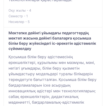
Оқу жылы - 4
Семестр - 1
Несиелер - 5
Мектепке дейінгі ұйымдағы педагогтердің
мектеп жасына дейінгі балаларға қосымша
білім беру жүйесіндегі іс-әрекетін әдістемелік
сүйемелдеу
Қосымша білім беру әдістемесінің
ерекшеліктері, құрылымы мен мазмұны, мәні,
негізгі ұғымдары, білім беру қызметін
ұйымдастыру модельдері туралы білімдерін
тереңдетуге бағытталған. Қосымша білім беру
бағдарламаларын іске асырудың
инновациялық әдістері мен технологияларын;
сабақ ерекшеліктерін, дидактикалық
мәдениетті, бағдарламалық-әдістемелік