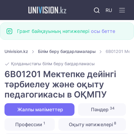
RU
Грант байқауының нәтижелері
осы бетте
Univision.kz
Білім беру бағдарламалары
6B01201 Мект
Қолданыстағы білім беру бағдарламасы
6B01201 Мектепке дейінгі
тәрбиелеу және оқыту
педагогикасы в ОҚМПУ
34
Жалпы мәліметтер
Пәндер
1
8
Профессии
Оқыту нәтижелері