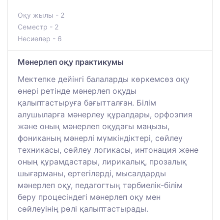
Оқу жылы - 2
Семестр - 2
Несиелер - 6
Мәнерлеп оқу практикумы
Мектепке дейінгі балаларды көркемсөз оқу
өнері ретінде мәнерлеп оқуды
қалыптастыруға бағытталған. Білім
алушыларға мәнерлеу құралдары, орфоэпия
және оның мәнерлеп оқудағы маңызы,
фониканың мәнерлі мүмкіндіктері, сөйлеу
техникасы, сөйлеу логикасы, интонация және
оның құрамдастары, лирикалық, прозалық
шығарманы, ертегілерді, мысалдарды
мәнерлеп оқу, педагогтың тәрбиелік-білім
беру процесіндегі мәнерлеп оқу мен
сөйлеуінің рөлі қалыптастырады.