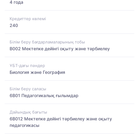
4 года
Кредиттер көлемі
240
Білім беру бағдарламаларының тобы
B002 Мектепке дейінгі оқыту және тәрбиелеу
ҰБТ-дағы пәндер
Биология және География
Білім беру саласы
6B01 Педагогикалық ғылымдар
Дайындық бағыты
6B012 Мектепке дейінгі тәрбиелеу және оқыту
педагогикасы