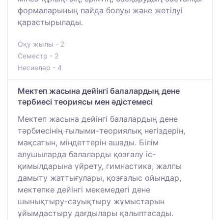
формаларының пайда болуы және жетілуі
қарастырылады.
Оқу жылы - 2
Семестр - 2
Несиелер - 4
Мектеп жасына дейінгі балалардың дене
тәрбиесі теориясы мен әдістемесі
Мектеп жасына дейінгі балалардың дене
тәрбиесінің ғылыми-теориялық негіздерін,
мақсатын, міндеттерін ашады. Білім
алушыларда балаларды қозғалу іс-
қимылдарына үйрету, гимнастика, жалпы
дамыту жаттығулары, қозғалыс ойындар,
мектепке дейінгі мекемедегі дене
шынықтыру-сауықтыру жұмыстарын
ұйымдастыру дағдылары қалыптасады.