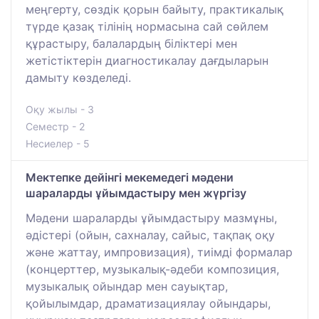
меңгерту, сөздік қорын байыту, практикалық
түрде қазақ тілінің нормасына сай сөйлем
құрастыру, балалардың біліктері мен
жетістіктерін диагностикалау дағдыларын
дамыту көзделеді.
Оқу жылы - 3
Семестр - 2
Несиелер - 5
Мектепке дейінгі мекемедегі мәдени
шараларды ұйымдастыру мен жүргізу
Мәдени шараларды ұйымдастыру мазмұны,
әдістері (ойын, сахналау, сайыс, тақпақ оқу
және жаттау, импровизация), тиімді формалар
(концерттер, музыкалық-әдеби композиция,
музыкалық ойындар мен сауықтар,
қойылымдар, драматизациялау ойындары,