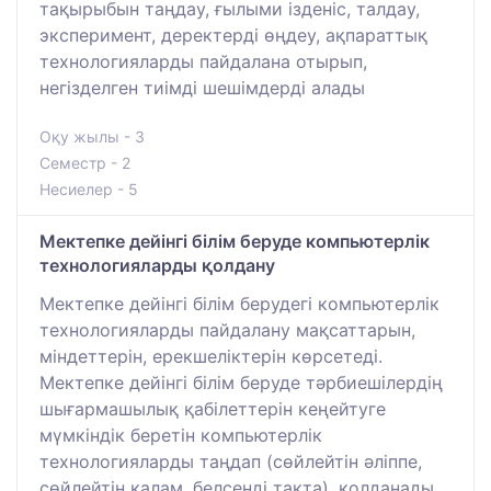
тақырыбын таңдау, ғылыми ізденіс, талдау,
эксперимент, деректерді өңдеу, ақпараттық
технологияларды пайдалана отырып,
негізделген тиімді шешімдерді алады
Оқу жылы - 3
Семестр - 2
Несиелер - 5
Мектепке дейінгі білім беруде компьютерлік
технологияларды қолдану
Мектепке дейінгі білім берудегі компьютерлік
технологияларды пайдалану мақсаттарын,
міндеттерін, ерекшеліктерін көрсетеді.
Мектепке дейінгі білім беруде тәрбиешілердің
шығармашылық қабілеттерін кеңейтуге
мүмкіндік беретін компьютерлік
технологияларды таңдап (сөйлейтін әліппе,
сөйлейтін қалам, белсенді тақта), қолданады.