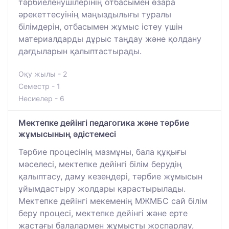
тәрбиеленушілерінің отбасымен өзара
әрекеттесуінің маңыздылығы туралы
білімдерін, отбасымен жұмыс істеу үшін
материалдарды дұрыс таңдау және қолдану
дағдыларын қалыптастырады.
Оқу жылы - 2
Семестр - 1
Несиелер - 6
Мектепке дейінгі педагогика және тәрбие
жұмысының әдістемесі
Тәрбие процесінің мазмұны, бала құқығы
мәселесі, мектепке дейінгі білім берудің
қалыптасу, даму кезеңдері, тәрбие жұмысын
ұйымдастыру жолдары қарастырылады.
Мектепке дейінгі мекеменің МЖМБС сай білім
беру процесі, мектепке дейінгі және ерте
жастағы балалармен жұмысты жоспарлау,