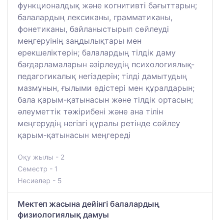
функционалдық және когнитивті бағыттарын;
балалардың лексиканы, грамматиканы,
фонетиканы, байланыстырып сөйлеуді
меңгеруінің заңдылықтары мен
ерекшеліктерін; балалардың тілдік даму
бағдарламаларын әзірлеудің психологиялық-
педагогикалық негіздерін; тілді дамытудың
мазмұнын, ғылыми әдістері мен құралдарын;
бала қарым-қатынасын және тілдік ортасын;
әлеуметтік тәжірибені және ана тілін
меңгерудің негізгі құралы ретінде сөйлеу
қарым-қатынасын меңгереді
Оқу жылы - 2
Семестр - 1
Несиелер - 5
Мектеп жасына дейінгі балалардың
физиологиялық дамуы