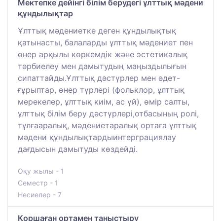
Мектепке дейінгі білім берудегі ұлттық мәдени
құндылықтар
Ұлттық мәдениетке деген құндылықтық
қатынасты, балаларды ұлттық мәдениет пен
өнер арқылы көркемдік және эстетикалық
тәрбиелеу мен дамытудың маңыздылығын
сипаттайды.Ұлттық дәстүрлер мен әдет-
ғұрыптар, өнер түрлері (фольклор, ұлттық
мерекелер, ұлттық киім, ас үй), өмір салты,
ұлттық білім беру дәстүрлері,отбасының ролі,
тұлғааралық, мәдениетаралық ортаға ұлттық
мәдени құндылықтардыинтерграциялау
дағдысын дамытуды көздейді.
Оқу жылы - 1
Семестр - 1
Несиелер - 7
Қоршаған ортамен таныстыру