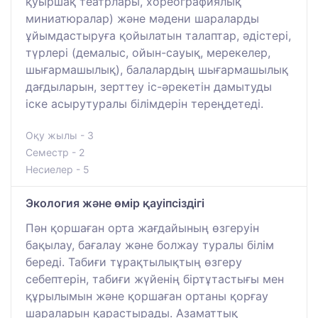
қуыршақ театрлары, хореографиялық
миниатюралар) және мәдени шараларды
ұйымдастыруға қойылатын талаптар, әдістері,
түрлері (демалыс, ойын-сауық, мерекелер,
шығармашылық), балалардың шығармашылық
дағдыларын, зерттеу іс-әрекетін дамытуды
іске асырутуралы білімдерін тереңдетеді.
Оқу жылы - 3
Семестр - 2
Несиелер - 5
Экология және өмір қауіпсіздігі
Пән қоршаған орта жағдайының өзгеруін
бақылау, бағалау және болжау туралы білім
береді. Табиғи тұрақтылықтың өзгеру
себептерін, табиғи жүйенің біртұтастығы мен
құрылымын және қоршаған ортаны қорғау
шараларын қарастырады. Азаматтық