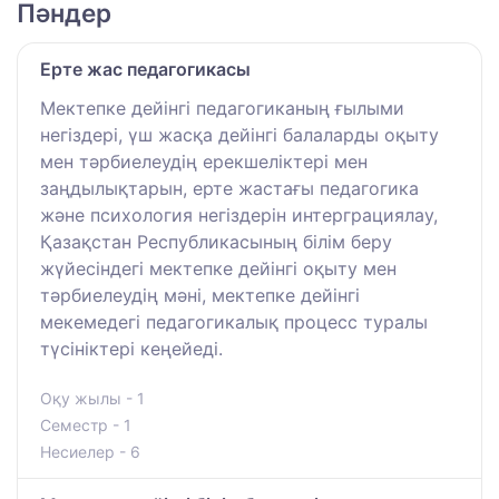
Пәндер
Ерте жас педагогикасы
Мектепке дейінгі педагогиканың ғылыми
негіздері, үш жасқа дейінгі балаларды оқыту
мен тәрбиелеудің ерекшеліктері мен
заңдылықтарын, ерте жастағы педагогика
және психология негіздерін интерграциялау,
Қазақстан Республикасының білім беру
жүйесіндегі мектепке дейінгі оқыту мен
тәрбиелеудің мәні, мектепке дейінгі
мекемедегі педагогикалық процесс туралы
түсініктері кеңейеді.
Оқу жылы - 1
Семестр - 1
Несиелер - 6