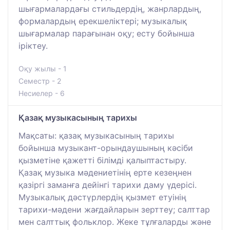
шығармалардағы стильдердің, жанрлардың,
формалардың ерекшеліктері; музыкалық
шығармалар парағынан оқу; есту бойынша
іріктеу.
Оқу жылы - 1
Семестр - 2
Несиелер - 6
Қазақ музыкасының тарихы
Мақсаты: қазақ музыкасының тарихы
бойынша музыкант-орындаушының кәсіби
қызметіне қажетті білімді қалыптастыру.
Қазақ музыка мәдениетінің ерте кезеңнен
қазіргі заманға дейінгі тарихи даму үдерісі.
Музыкалық дәстүрлердің қызмет етуінің
тарихи-мәдени жағдайларын зерттеу; салттар
мен салттық фольклор. Жеке тұлғаларды және