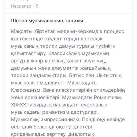
Несиелер - 5
Шетел музыкасының тарихы
Мақсаты: біртұтас мәдени-көркемдік процесс
контекстінде студенттердің шетелдік
музыканың тарихи дамуы туралы түсінігін
қалыптастыру. Классикалық музыканың
әртүрлі жанрларының қалыптасуының,
дамуының және әлеуметтік жағдайының
тарихи заңдылықтары. Батыс пен Шығыстың
музыкалық мәдениеті. Музыкадағы
Классицизм. Вена классиктерінің стильдерінің
жеке ерекшеліктері. Музыкадағы Романтизм.
ХІХ-ХХ ғасырдың басындағы еуропалық
музыкадағы романтизм дәстүрлері.
Музыкалық импрессионизм. Пәнді оқу кезінде
осындай белсенді оқыту әдістері
қолданылады: зерттеу, диалогтық.