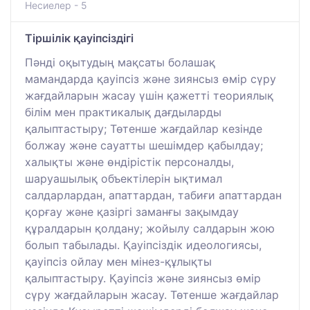
Несиелер - 5
Тіршілік қауіпсіздігі
Пәнді оқытудың мақсаты болашақ
мамандарда қауіпсіз және зиянсыз өмір сүру
жағдайларын жасау үшін қажетті теориялық
білім мен практикалық дағдыларды
қалыптастыру; Төтенше жағдайлар кезінде
болжау және сауатты шешімдер қабылдау;
халықты және өндірістік персоналды,
шаруашылық объектілерін ықтимал
салдарлардан, апаттардан, табиғи апаттардан
қорғау және қазіргі заманғы зақымдау
құралдарын қолдану; жойылу салдарын жою
болып табылады. Қауіпсіздік идеологиясы,
қауіпсіз ойлау мен мінез-құлықты
қалыптастыру. Қауіпсіз және зиянсыз өмір
сүру жағдайларын жасау. Төтенше жағдайлар