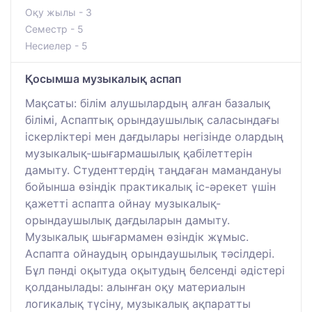
Оқу жылы - 3
Семестр - 5
Несиелер - 5
Қосымша музыкалық аспап
Мақсаты: білім алушылардың алған базалық
білімі, Аспаптық орындаушылық саласындағы
іскерліктері мен дағдылары негізінде олардың
музыкалық-шығармашылық қабілеттерін
дамыту. Студенттердің таңдаған мамандануы
бойынша өзіндік практикалық іс-әрекет үшін
қажетті аспапта ойнау музыкалық-
орындаушылық дағдыларын дамыту.
Музыкалық шығармамен өзіндік жұмыс.
Аспапта ойнаудың орындаушылық тәсілдері.
Бұл пәнді оқытуда оқытудың белсенді әдістері
қолданылады: алынған оқу материалын
логикалық түсіну, музыкалық ақпаратты