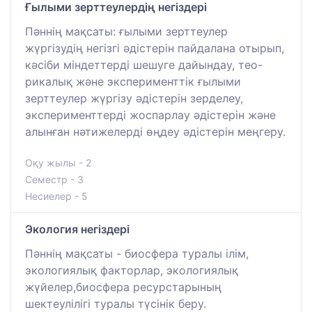
Ғылыми зерттеулердің негіздері
Пәннің мақсаты: ғылыми зерттеулер
жүргізудің негізгі әдістерін пайдалана отырып,
кәсіби міндеттерді шешуге дайындау, тео-
рикалық және эксперименттік ғылыми
зерттеулер жүргізу әдістерін зерделеу,
эксперименттерді жоспарлау әдістерін және
алынған нәтижелерді өңдеу әдістерін меңгеру.
Оқу жылы - 2
Семестр - 3
Несиелер - 5
Экология негіздері
Пәннің мақсаты - биосфера туралы ілім,
экологиялық факторлар, экологиялық
жүйелер,биосфера ресурстарының
шектеулілігі туралы түсінік беру.