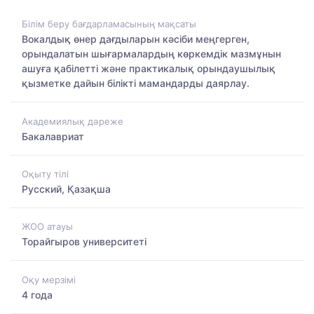
Білім беру бағдарламасының мақсаты
Вокалдық өнер дағдыларын кәсіби меңгерген,
орындалатын шығармалардың көркемдік мазмұнын
ашуға қабілетті және практикалық орындаушылық
қызметке дайын білікті мамандарды даярлау.
Академиялық дәреже
Бакалавриат
Оқыту тілі
Русский, Қазақша
ЖОО атауы
Торайгыров университеті
Оқу мерзімі
4 года