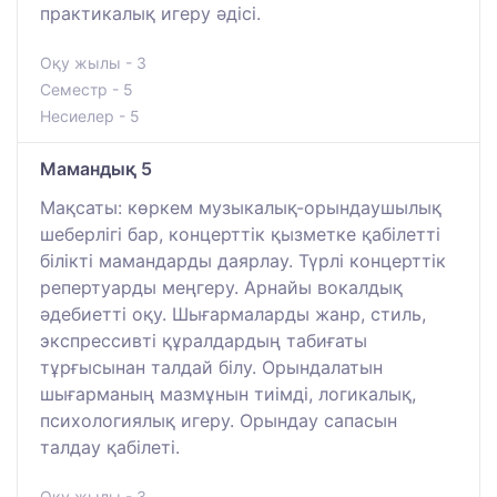
практикалық игеру әдісі.
Оқу жылы - 3
Семестр - 5
Несиелер - 5
Мамандық 5
Мақсаты: көркем музыкалық-орындаушылық
шеберлігі бар, концерттік қызметке қабілетті
білікті мамандарды даярлау. Түрлі концерттік
репертуарды меңгеру. Арнайы вокалдық
әдебиетті оқу. Шығармаларды жанр, стиль,
экспрессивті құралдардың табиғаты
тұрғысынан талдай білу. Орындалатын
шығарманың мазмұнын тиімді, логикалық,
психологиялық игеру. Орындау сапасын
талдау қабілеті.
Оқу жылы - 3