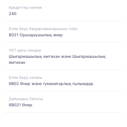
Кредиттер көлемі
240
Білім беру бағдарламаларының тобы
B021 Орындаушылық өнер
ҰБТ-дағы пәндер
Шығармашылық емтихан және Шығармашылық
емтихан
Білім беру саласы
6B02 Өнер және гуманитарлық ғылымдар
Дайындық бағыты
6B021 Өнер