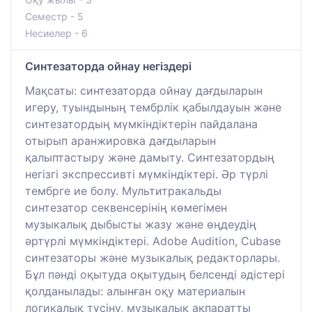
Семестр - 5
Несиелер - 6
Синтезаторда ойнау негіздері
Мақсаты: синтезаторда ойнау дағдыларын
игеру, туындының тембрлік қабылдауын және
синтезатордың мүмкіндіктерін пайдалана
отырып аранжировка дағдыларын
қалыптастыру және дамыту. Синтезатордың
негізгі экспрессивті мүмкіндіктері. Әр түрлі
тембрге ие болу. Мультитракальды
синтезатор секвенсерінің көмегімен
музыкалық дыбысты жазу және өңдеудің
әртүрлі мүмкіндіктері. Adobe Audition, Cubase
синтезаторы және музыкалық редакторлары.
Бұл пәнді оқытуда оқытудың белсенді әдістері
қолданылады: алынған оқу материалын
логикалық түсіну, музыкалық ақпаратты