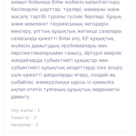
қимыл бойынша білім жүйесін қалыптастыру.
Кәсіпкерлік шарттар: түрлері, мазмұны және
жасалу тәртібі туралы түсінік беріледі. Құқық
және мемлекет теориясының негіздерін
меңгеру, ұлттық құқықтың жетекші салалары
саласында қажетті білім алу, ҚР құқықтық
жүйесін дамытудың проблемалары мен
перспективаларымен танысу, Әртүрлі өмірлік
жағдайларда субъективті құқықтар мен
субъективті құқықтық міндеттерді іске асыру
үшін қажетті дағдыларды игеру, сондай-ақ
сыбайлас жемқорлыққа қарсы іс-қимылға
ықпал ететін тұлғаның құқықтық мәдениетін
дамыту.
Оқу жылы - 2
Семестр - 3
Несиелер - 3