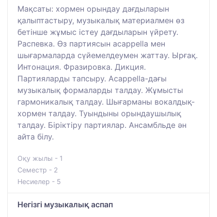
Мақсаты: хормен орындау дағдыларын
қалыптастыру, музыкалық материалмен өз
бетінше жұмыс істеу дағдыларын үйрету.
Распевка. Өз партиясын acappella мен
шығармаларда сүйемелдеумен жаттау. Ырғақ.
Интонация. Фразировка. Дикция.
Партияларды тапсыру. Acappella-дағы
музыкалық формаларды талдау. Жұмысты
гармоникалық талдау. Шығарманы вокалдық-
хормен талдау. Туындыны орындаушылық
талдау. Біріктіру партиялар. Ансамбльде ән
айта білу.
Оқу жылы - 1
Семестр - 2
Несиелер - 5
Негізгі музыкалық аспап