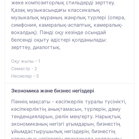
жеке композиторлық стильдерді зерттеу.
Қазақ музыкасындағы классикалық
музыкалық мұраның жанрлық түрлері (опера,
симфония, камералық-аспаптық, камералық-
вокалдық). Пәнді оқу кезінде осындай
белсенді оқыту әдістері қолданылады:
зерттеу, диалогтық.
Оқу жылы - 1
Семестр - 2
Несиелер - 5
Экономика және бизнес негіздері
Пәннің мақсаты - кәсіпкерлік туралы түсінікті,
кәсіпкерліктің анықтамасын, түрлерін, даму
тенденцияларын, рөлін меңгерту. Нарықтық
экономиканың негізгі ұғымдарын, бизнестің
ұйымдастырушылық негіздерін, бизнестің
қаржылық негіздерін практикада қолдануды