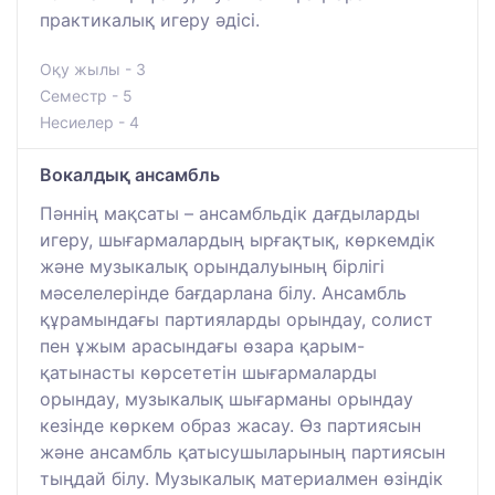
практикалық игеру әдісі.
Оқу жылы - 3
Семестр - 5
Несиелер - 4
Вокалдық ансамбль
Пәннің мақсаты – ансамбльдік дағдыларды
игеру, шығармалардың ырғақтық, көркемдік
және музыкалық орындалуының бірлігі
мәселелерінде бағдарлана білу. Ансамбль
құрамындағы партияларды орындау, солист
пен ұжым арасындағы өзара қарым-
қатынасты көрсететін шығармаларды
орындау, музыкалық шығарманы орындау
кезінде көркем образ жасау. Өз партиясын
және ансамбль қатысушыларының партиясын
тыңдай білу. Музыкалық материалмен өзіндік