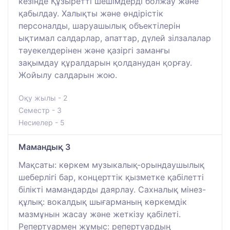
кезінде Құзыретті шешімдерді болжау және
қабылдау. Халықты және өндірістік
персоналды, шаруашылық объектілерін
ықтимал салдарлар, апаттар, дүлей зілзалалар
тәуекелдерінен және қазіргі заманғы
зақымдау құралдарын қолданудан қорғау.
Жойылу салдарын жою.
Оқу жылы - 2
Семестр - 3
Несиелер - 5
Мамандық 3
Мақсаты: көркем музыкалық-орындаушылық
шеберлігі бар, концерттік қызметке қабілетті
білікті мамандарды даярлау. Сахналық мінез-
құлық: вокалдық шығарманың көркемдік
мазмұнын жасау және жеткізу қабілеті.
Репертуармен жұмыс: репертуардың