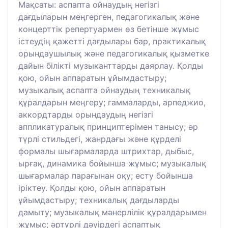
Мақсаты: аспапта ойнаудың негізгі
дағдыларын меңгерген, педагогикалық және
концерттік репертуармен өз бетінше жұмыс
істеудің қажетті дағдылары бар, практикалық
орындаушылық және педагогикалық қызметке
дайын білікті музыканттарды даярлау. Қолды
қою, ойын аппаратын ұйымдастыру;
музыкалық аспапта ойнаудың техникалық
құралдарын меңгеру; гаммаларды, арпеджио,
аккордтарды орындаудың негізгі
аппликатуралық принциптерімен танысу; әр
түрлі стильдегі, жанрдағы және құрделі
формалы шығармаларда штрихтар, дыбыс,
ырғақ, динамика бойынша жұмыс; музыкалық
шығармалар парағынан оқу; есту бойынша
іріктеу. Қолды қою, ойын аппаратын
ұйымдастыру; техникалық дағдыларды
дамыту; музыкалық мәнерлілік құралдарымен
жұмыс; әртүрлі дәуірдегі аспаптық