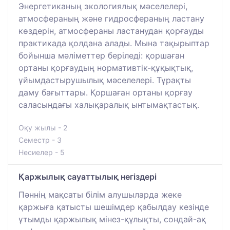
Энергетиканың экологиялық мәселелері,
атмосфераның және гидросфераның ластану
көздерін, атмосфераны ластанудан қорғауды
практикада қолдана алады. Мына тақырыптар
бойынша мәліметтер беріледі: қоршаған
ортаны қорғаудың нормативтік-құқықтық,
ұйымдастырушылық мәселелері. Тұрақты
даму бағыттары. Қоршаған ортаны қорғау
саласындағы халықаралық ынтымақтастық.
Оқу жылы - 2
Семестр - 3
Несиелер - 5
Қаржылық сауаттылық негіздері
Пәннің мақсаты білім алушыларда жеке
қаржыға қатысты шешімдер қабылдау кезінде
ұтымды қаржылық мінез-құлықты, сондай-ақ