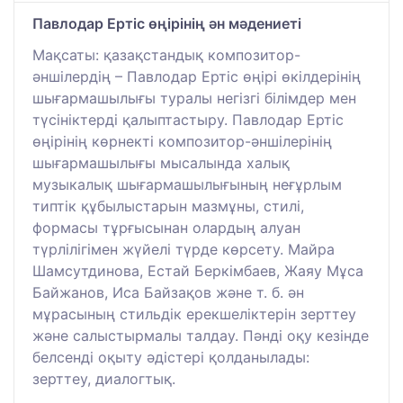
Павлодар Ертіс өңірінің ән мәдениеті
Мақсаты: қазақстандық композитор-
әншілердің – Павлодар Ертіс өңірі өкілдерінің
шығармашылығы туралы негізгі білімдер мен
түсініктерді қалыптастыру. Павлодар Ертіс
өңірінің көрнекті композитор-әншілерінің
шығармашылығы мысалында халық
музыкалық шығармашылығының неғұрлым
типтік құбылыстарын мазмұны, стилі,
формасы тұрғысынан олардың алуан
түрлілігімен жүйелі түрде көрсету. Майра
Шамсутдинова, Естай Беркімбаев, Жаяу Мұса
Байжанов, Иса Байзақов және т. б. ән
мұрасының стильдік ерекшеліктерін зерттеу
және салыстырмалы талдау. Пәнді оқу кезінде
белсенді оқыту әдістері қолданылады:
зерттеу, диалогтық.