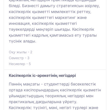
біледі. Бизнесті дамыту стратегиясын әзірлеу,
кәсіпкерлік қызметті мемлекеттік реттеу,
кәсіпкерлік қызметтегі маркетинг және
инновация, кәсіпкерлік қызметтегі
тәуекелдерді меңгеріп шығады. Кәсіпкерлік
қызметтегі кадрлық қамтамасыз ету туралы
түсінік алады.
Оқу жылы - 2
Семестр - 3
Несиелер - 5
Кәсіпкерлік іс-әрекетінің негіздері
Пәннің мақсаты - студенттерді бәсекелестік
ортада кәсіпорындардың кәсіпкерлік қызметін
ұйымдастырудың теориялық негіздері мен
практикалық дағдыларына үйрету.
Кәсіпкерлік: түсінігі, мәні, негізгі түрлері және