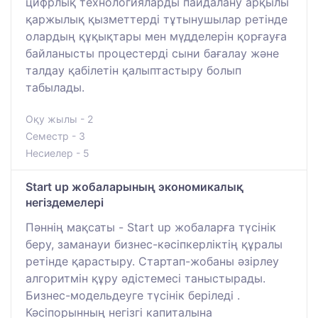
цифрлық технологияларды пайдалану арқылы
қаржылық қызметтерді тұтынушылар ретінде
олардың құқықтары мен мүдделерін қорғауға
байланысты процестерді сыни бағалау және
талдау қабілетін қалыптастыру болып
табылады.
Оқу жылы - 2
Семестр - 3
Несиелер - 5
Start up жобаларының экономикалық
негіздемелері
Пәннің мақсаты - Start up жобаларға түсінік
беру, заманауи бизнес-кәсіпкерліктің құралы
ретінде қарастыру. Стартап-жобаны әзірлеу
алгоритмін құру әдістемесі таныстырады.
Бизнес-модельдеуге түсінік беріледі .
Кәсіпорынның негізгі капиталына