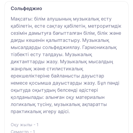
Сольфеджио
Мақсаты: білім алушының музыкалық есту
қабілетін, есте сақтау қабілетін, метроритмдік
сезімін дамытуға бағытталған білім, білік және
дағды кешенін қалыптастыру. Музыкалық
мысалдарды сольфеджиялау. Гармоникалық
тізбекті есту талдауы. Музыкалық
диктанттарды жазу. Музыкалық мысалдың
жанрлық және стилистикалық
ерекшеліктеріне байланысты дауыстар
немесе қосымша дауыстарды жазу. Бұл пәнді
оқытуда оқытудың белсенді әдістері
қолданылады: алынған оқу материалын
логикалық түсіну, музыкалық ақпаратты
практикалық игеру әдісі.
Оқу жылы - 1
Семестр - 1