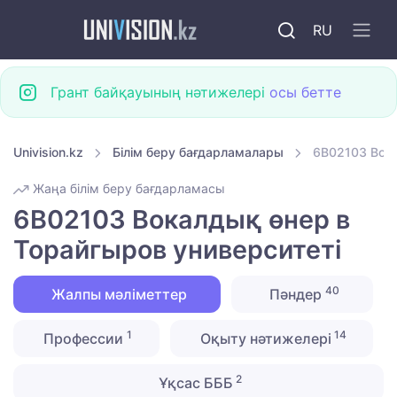
RU
Грант байқауының нәтижелері
осы бетте
Univision.kz
Білім беру бағдарламалары
6B02103 Вока
Жаңа білім беру бағдарламасы
6B02103 Вокалдық өнер в
Торайгыров университеті
40
Жалпы мәліметтер
Пәндер
1
14
Профессии
Оқыту нәтижелері
2
Ұқсас БББ