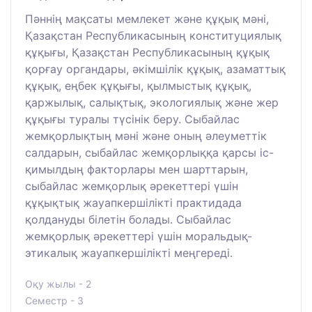
Пәннің мақсаты мемлекет және құқық мәні,
Қазақстан Республикасының конституциялық
құқығы, Қазақстан Республикасының құқық
қорғау органдары, әкімшілік құқық, азаматтық
құқық, еңбек құқығы, қылмыстық құқық,
қаржылық, салықтық, экологиялық және жер
құқығы туралы түсінік беру. Сыбайлас
жемқорлықтың мәні және оның әлеуметтік
салдарын, сыбайлас жемқорлыққа қарсы іс-
қимылдың факторлары мен шарттарын,
сыбайлас жемқорлық әрекеттері үшін
құқықтық жауапкершілікті практидада
қолдануды білетін болады. Сыбайлас
жемқорлық әрекеттері үшін моральдық-
этикалық жауапкершілікті меңгереді.
Оқу жылы - 2
Семестр - 3