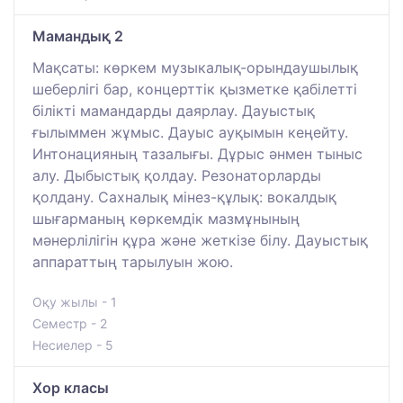
Мамандық 2
Мақсаты: көркем музыкалық-орындаушылық
шеберлігі бар, концерттік қызметке қабілетті
білікті мамандарды даярлау. Дауыстық
ғылыммен жұмыс. Дауыс ауқымын кеңейту.
Интонацияның тазалығы. Дұрыс әнмен тыныс
алу. Дыбыстық қолдау. Резонаторларды
қолдану. Сахналық мінез-құлық: вокалдық
шығарманың көркемдік мазмұнының
мәнерлілігін құра және жеткізе білу. Дауыстық
аппараттың тарылуын жою.
Оқу жылы - 1
Семестр - 2
Несиелер - 5
Хор класы