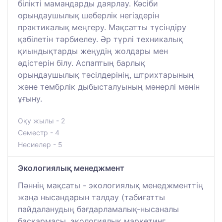
білікті мамандарды даярлау. Кәсіби
орындаушылық шеберлік негіздерін
практикалық меңгеру. Мақсатты түсіндіру
қабілетін тәрбиелеу. Әр түрлі техникалық
қиындықтарды жеңудің жолдары мен
әдістерін білу. Аспаптың барлық
орындаушылық тәсілдерінің, штрихтарының
және тембрлік дыбысталуының мәнерлі мәнін
ұғыну.
Оқу жылы - 2
Семестр - 4
Несиелер - 5
Экологиялық менеджмент
Пәннің мақсаты - экологиялық менеджменттің
жаңа нысандарын талдау (табиғатты
пайдаланудың бағдарламалық-нысаналы
басқармасы, экологиялық маркетинг,