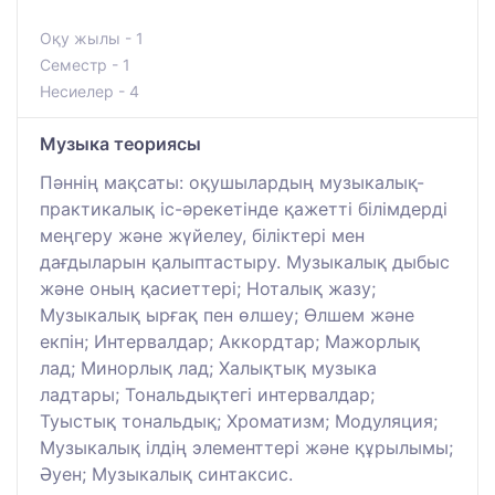
Оқу жылы - 1
Семестр - 1
Несиелер - 4
Музыка теориясы
Пәннің мақсаты: оқушылардың музыкалық-
практикалық іс-әрекетінде қажетті білімдерді
меңгеру және жүйелеу, біліктері мен
дағдыларын қалыптастыру. Музыкалық дыбыс
және оның қасиеттері; Ноталық жазу;
Музыкалық ырғақ пен өлшеу; Өлшем және
екпін; Интервалдар; Аккордтар; Мажорлық
лад; Минорлық лад; Халықтық музыка
ладтары; Тональдықтегі интервалдар;
Туыстық тональдық; Хроматизм; Модуляция;
Музыкалық ілдің элементтері және құрылымы;
Әуен; Музыкалық синтаксис.