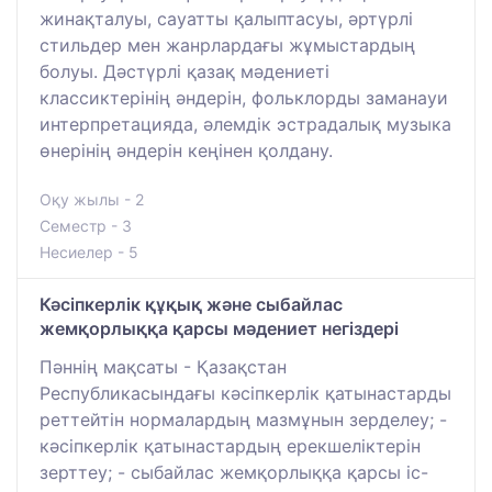
жинақталуы, сауатты қалыптасуы, әртүрлі
стильдер мен жанрлардағы жұмыстардың
болуы. Дәстүрлі қазақ мәдениеті
классиктерінің әндерін, фольклорды заманауи
интерпретацияда, әлемдік эстрадалық музыка
өнерінің әндерін кеңінен қолдану.
Оқу жылы - 2
Семестр - 3
Несиелер - 5
Кәсіпкерлік құқық және сыбайлас
жемқорлыққа қарсы мәдениет негіздері
Пәннің мақсаты - Қазақстан
Республикасындағы кәсіпкерлік қатынастарды
реттейтін нормалардың мазмұнын зерделеу; -
кәсіпкерлік қатынастардың ерекшеліктерін
зерттеу; - сыбайлас жемқорлыққа қарсы іс-