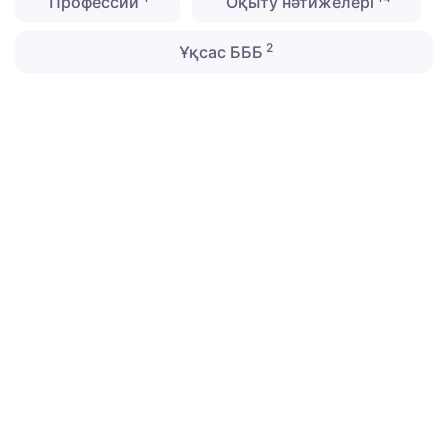
Профессии
Оқыту нәтижелері
2
Ұқсас БББ