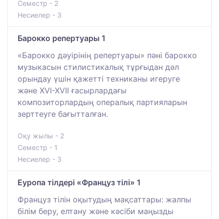
Семестр - 2
Несиелер - 3
Барокко репертуары 1
«Барокко дәуірінің репертуары» пәні барокко
музыкасын стилистикалық тұрғыдан дәл
орындау үшін қажетті техниканы игеруге
және XVI-XVII ғасырлардағы
композиторлардың опералық партияларын
зерттеуге бағытталған.
Оқу жылы - 2
Семестр - 1
Несиелер - 3
Еуропа тілдері «Француз тілі» 1
Француз тілін оқытудың мақсаттары: жалпы
білім беру, елтану және кәсіби маңызды