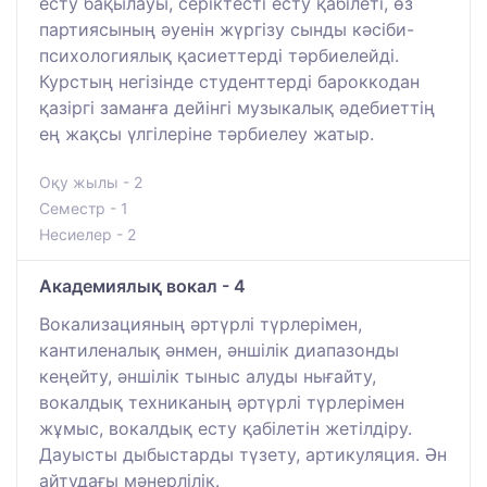
есту бақылауы, серіктесті есту қабілеті, өз
партиясының әуенін жүргізу сынды кәсіби-
психологиялық қасиеттерді тәрбиелейді.
Курстың негізінде студенттерді бароккодан
қазіргі заманға дейінгі музыкалық әдебиеттің
ең жақсы үлгілеріне тәрбиелеу жатыр.
Оқу жылы - 2
Семестр - 1
Несиелер - 2
Академиялық вокал - 4
Вокализацияның әртүрлі түрлерімен,
кантиленалық әнмен, әншілік диапазонды
кеңейту, әншілік тыныс алуды нығайту,
вокалдық техниканың әртүрлі түрлерімен
жұмыс, вокалдық есту қабілетін жетілдіру.
Дауысты дыбыстарды түзету, артикуляция. Ән
айтудағы мәнерлілік.