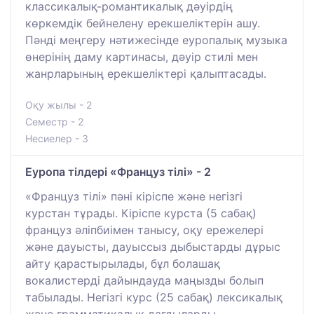
классикалық-романтикалық дәуірдің
көркемдік бейнелену ерекшеліктерін ашу.
Пәнді меңгеру нәтижесінде еуропалық музыка
өнерінің даму картинасы, дәуір стилі мен
жанрларының ерекшеліктері қалыптасады.
Оқу жылы - 2
Семестр - 2
Несиелер - 3
Еуропа тілдері «Француз тілі» - 2
«Француз тілі» пәні кіріспе және негізгі
курстан тұрады. Кіріспе курста (5 сабақ)
француз әліпбиімен танысу, оқу ережелері
және дауысты, дауыссыз дыбыстарды дұрыс
айту қарастырылады, бұл болашақ
вокалистерді дайындауда маңызды болып
табылады. Негізгі курс (25 сабақ) лексикалық
және грамматикалық дағдыларды