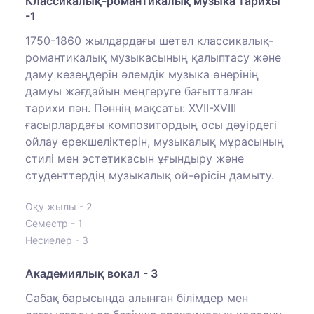
Классикалық-романтикалық музыка тарихы
-1
1750-1860 жылдардағы шетел классикалық-
романтикалық музыкасының қалыптасу және
даму кезеңдерін әлемдік музыка өнерінің
дамуы жағдайын меңгеруге бағытталған
тарихи пән. Пәннің мақсаты: XVII-XVIII
ғасырлардағы композитордың осы дәуірдегі
ойлау ерекшеліктерін, музыкалық мұрасының
стилі мен эстетикасын ұғындыру және
студенттердің музыкалық ой-өрісін дамыту.
Оқу жылы - 2
Семестр - 1
Несиелер - 3
Академиялық вокал - 3
Сабақ барысында алынған білімдер мен