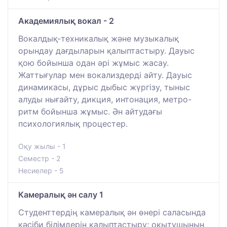
Академиялық вокал - 2
Вокалдық-техникалық және музыкалық
орындау дағдыларын қалыптастыру. Дауыс
қою бойынша одан әрі жұмыс жасау.
Жаттығулар мен вокализдерді айту. Дауыс
динамикасы, дұрыс дыбыс жүргізу, тыныс
алуды нығайту, дикция, интонация, метро-
ритм бойынша жұмыс. Ән айтудағы
психологиялық процестер.
Оқу жылы - 1
Семестр - 2
Несиелер - 5
Камералық ән салу 1
Студенттердің камералық ән өнері саласында
кәсіби білімдерін қалыптастыру; оқытушының