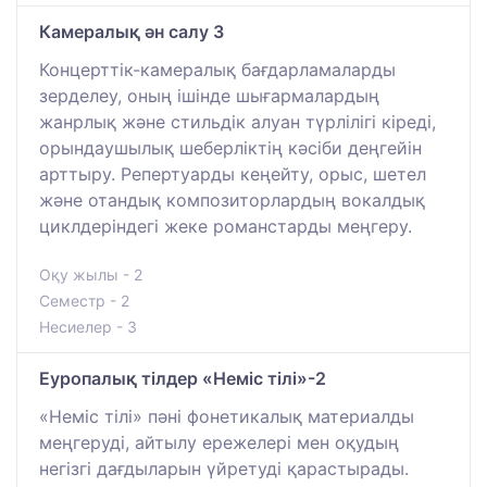
Камералық ән салу 3
Концерттік-камералық бағдарламаларды
зерделеу, оның ішінде шығармалардың
жанрлық және стильдік алуан түрлілігі кіреді,
орындаушылық шеберліктің кәсіби деңгейін
арттыру. Репертуарды кеңейту, орыс, шетел
және отандық композиторлардың вокалдық
циклдеріндегі жеке романстарды меңгеру.
Оқу жылы - 2
Семестр - 2
Несиелер - 3
Еуропалық тілдер «Неміс тілі»-2
«Неміс тілі» пәні фонетикалық материалды
меңгеруді, айтылу ережелері мен оқудың
негізгі дағдыларын үйретуді қарастырады.