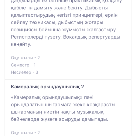
дағдыларды өз бетінше практикалық қолдану
қабілетін дамыту және бекіту. Дыбысты
қалыптастырудың негізгі принциптері, еркін
сөйлеу техникасы, дыбыстың жоғары
позициясы бойынша жұмысты жалғастыру.
Регистрлерді түзету. Вокалдық репертуарды
кеңейту.
Оқу жылы - 2
Семестр - 1
Несиелер - 3
Камералық орындаушылық 2
«Камералық орындаушылық» пәні
орындалатын шығармаға жеке көзқарасты,
шығарманың ниетін нақты музыкалық
бейнелерде жүзеге асыруды дамытады.
Оқу жылы - 2