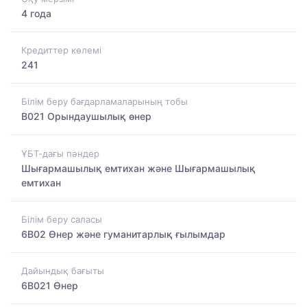
4 года
Кредиттер көлемі
241
Білім беру бағдарламаларының тобы
B021 Орындаушылық өнер
ҰБТ-дағы пәндер
Шығармашылық емтихан және Шығармашылық
емтихан
Білім беру саласы
6B02 Өнер және гуманитарлық ғылымдар
Дайындық бағыты
6B021 Өнер