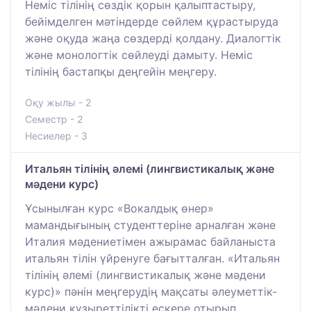
Неміс тілінің сөздік қорын қалыптастыру,
бейімделген мәтіндерде сөйлем құрастыруда
және оқуда жаңа сөздерді қолдану. Диалогтік
және монологтік сөйлеуді дамыту. Неміс
тілінің бастапқы деңгейін меңгеру.
Оқу жылы - 2
Семестр - 2
Несиелер - 3
Итальян тілінің әлемі (лингвистикалық және
мәдени курс)
Ұсынылған курс «Вокалдық өнер»
мамандығының студенттеріне арналған және
Италия мәдениетімен ажырамас байланыста
итальян тілін үйренуге бағытталған. «Итальян
тілінің әлемі (лингвистикалық және мәдени
курс)» пәнін меңгерудің мақсаты әлеуметтік-
мәдени құзыреттілікті ескере отырып,