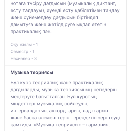
нотаға түсіру дағдысын (музыкалық диктант,
есту талдауы), әуенді есту қабілетімен таңдау
және сүйемелдеу дағдысын біртіндеп
дамытуға және жетілдіруге ықпал ететін
практикалық пән.
Оқу жылы - 1
Семестр - 1
Несиелер - 3
Музыка теориясы
Бұл курс теориялық және практикалық
дағдыларды, музыка теориясының негіздерін
меңгеруге бағытталған. Бұл курстың
міндеттері музыкалық сөйлеудің
интервалдарын, аккордтарын, ладттарын
және басқа элементтерін тереңдетіп зерттеуді
қамтиды. «Музыка теориясы» – гармония,