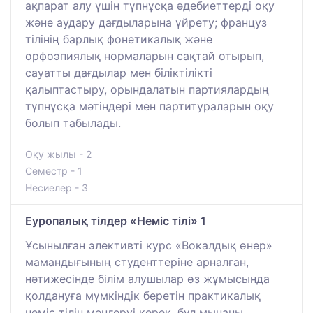
ақпарат алу үшін түпнұсқа әдебиеттерді оқу
және аудару дағдыларына үйрету; француз
тілінің барлық фонетикалық және
орфоэпиялық нормаларын сақтай отырып,
сауатты дағдылар мен біліктілікті
қалыптастыру, орындалатын партиялардың
түпнұсқа мәтіндері мен партитураларын оқу
болып табылады.
Оқу жылы - 2
Семестр - 1
Несиелер - 3
Еуропалық тілдер «Неміс тілі» 1
Ұсынылған элективті курс «Вокалдық өнер»
мамандығының студенттеріне арналған,
нәтижесінде білім алушылар өз жұмысында
қолдануға мүмкіндік беретін практикалық
неміс тілін меңгеруі керек, бұл мынаны