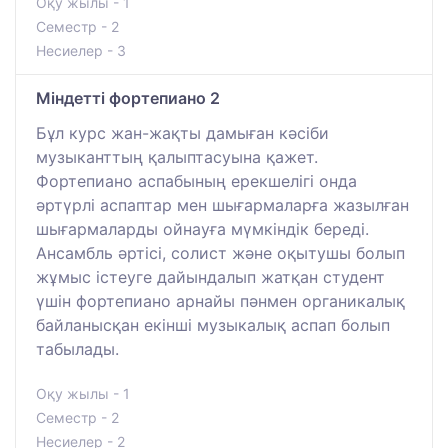
Оқу жылы - 1
Семестр - 2
Несиелер - 3
Міндетті фортепиано 2
Бұл курс жан-жақты дамыған кәсіби
музыканттың қалыптасуына қажет.
Фортепиано аспабының ерекшелігі онда
әртүрлі аспаптар мен шығармаларға жазылған
шығармаларды ойнауға мүмкіндік береді.
Ансамбль әртісі, солист және оқытушы болып
жұмыс істеуге дайындалып жатқан студент
үшін фортепиано арнайы пәнмен органикалық
байланысқан екінші музыкалық аспап болып
табылады.
Оқу жылы - 1
Семестр - 2
Несиелер - 2