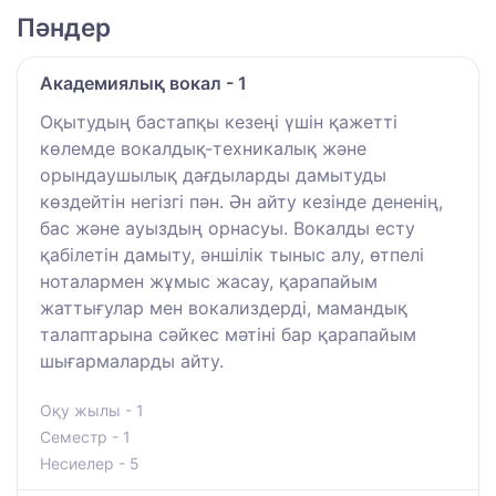
Пәндер
Академиялық вокал - 1
Оқытудың бастапқы кезеңі үшін қажетті
көлемде вокалдық-техникалық және
орындаушылық дағдыларды дамытуды
көздейтін негізгі пән. Ән айту кезінде дененің,
бас және ауыздың орнасуы. Вокалды есту
қабілетін дамыту, әншілік тыныс алу, өтпелі
ноталармен жұмыс жасау, қарапайым
жаттығулар мен вокализдерді, мамандық
талаптарына сәйкес мәтіні бар қарапайым
шығармаларды айту.
Оқу жылы - 1
Семестр - 1
Несиелер - 5