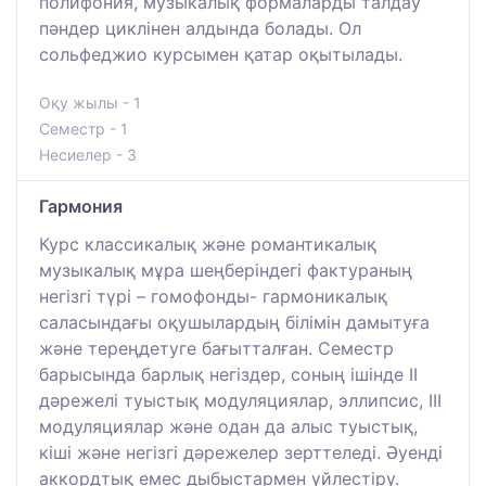
полифония, музыкалық формаларды талдау
пәндер циклінен алдында болады. Ол
сольфеджио курсымен қатар оқытылады.
Оқу жылы - 1
Семестр - 1
Несиелер - 3
Гармония
Курс классикалық және романтикалық
музыкалық мұра шеңберіндегі фактураның
негізгі түрі – гомофонды- гармоникалық
саласындағы оқушылардың білімін дамытуға
және тереңдетуге бағытталған. Семестр
барысында барлық негіздер, соның ішінде II
дәрежелі туыстық модуляциялар, эллипсис, III
модуляциялар және одан да алыс туыстық,
кіші және негізгі дәрежелер зерттеледі. Әуенді
аккордтық емес дыбыстармен үйлестіру.