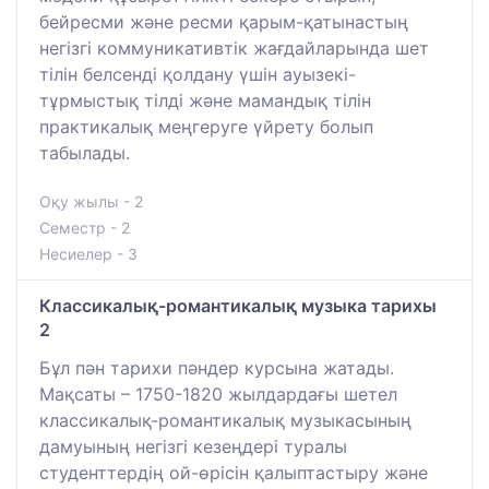
бейресми және ресми қарым-қатынастың
негізгі коммуникативтік жағдайларында шет
тілін белсенді қолдану үшін ауызекі-
тұрмыстық тілді және мамандық тілін
практикалық меңгеруге үйрету болып
табылады.
Оқу жылы - 2
Семестр - 2
Несиелер - 3
Классикалық-романтикалық музыка тарихы
2
Бұл пән тарихи пәндер курсына жатады.
Мақсаты – 1750-1820 жылдардағы шетел
классикалық-романтикалық музыкасының
дамуының негізгі кезеңдері туралы
студенттердің ой-өрісін қалыптастыру және