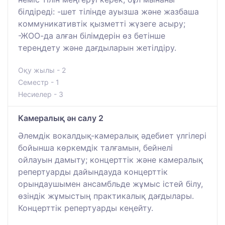
білдіреді: -шет тілінде ауызша және жазбаша
коммуникативтік қызметті жүзеге асыру;
-ЖОО-да алған білімдерін өз бетінше
тереңдету және дағдыларын жетілдіру.
Оқу жылы - 2
Семестр - 1
Несиелер - 3
Камералық ән салу 2
Әлемдік вокалдық-камералық әдебиет үлгілері
бойынша көркемдік талғамын, бейнелі
ойлауын дамыту; концерттік және камералық
репертуарды дайындауда концерттік
орындаушымен ансамбльде жұмыс істей білу,
өзіндік жұмыстың практикалық дағдылары.
Концерттік репертуарды кеңейту.