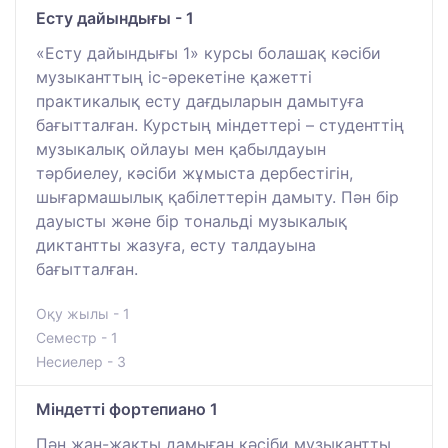
Есту дайындығы - 1
«Есту дайындығы 1» курсы болашақ кәсіби
музыканттың іс-әрекетіне қажетті
практикалық есту дағдыларын дамытуға
бағытталған. Курстың міндеттері – студенттің
музыкалық ойлауы мен қабылдауын
тәрбиелеу, кәсіби жұмыста дербестігін,
шығармашылық қабілеттерін дамыту. Пән бір
дауысты және бір тональді музыкалық
диктантты жазуға, есту талдауына
бағытталған.
Оқу жылы - 1
Семестр - 1
Несиелер - 3
Міндетті фортепиано 1
Пән жан-жақты дамыған кәсіби музыкантты