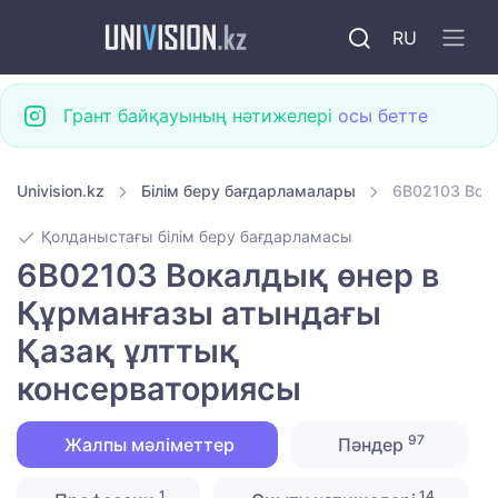
RU
Грант байқауының нәтижелері
осы бетте
Univision.kz
Білім беру бағдарламалары
6B02103 Вок
Қолданыстағы білім беру бағдарламасы
6B02103 Вокалдық өнер в
Құрманғазы атындағы
Қазақ ұлттық
консерваториясы
97
Жалпы мәліметтер
Пәндер
1
14