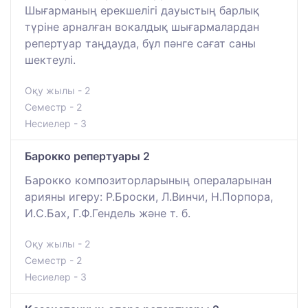
Шығарманың ерекшелігі дауыстың барлық
түріне арналған вокалдық шығармалардан
репертуар таңдауда, бұл пәнге сағат саны
шектеулі.
Оқу жылы - 2
Семестр - 2
Несиелер - 3
Барокко репертуары 2
Барокко композиторларының операларынан
арияны игеру: Р.Броски, Л.Винчи, Н.Порпора,
И.С.Бах, Г.Ф.Гендель және т. б.
Оқу жылы - 2
Семестр - 2
Несиелер - 3