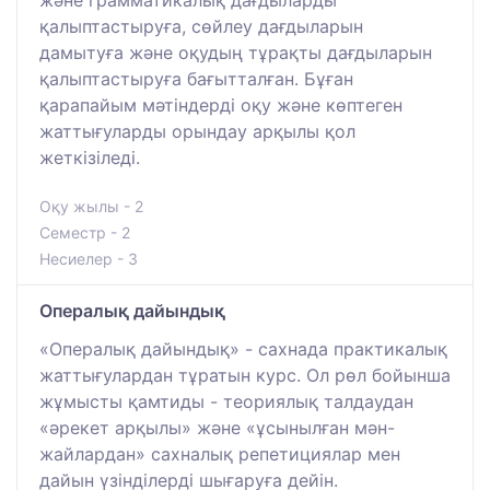
қалыптастыруға, сөйлеу дағдыларын
дамытуға және оқудың тұрақты дағдыларын
қалыптастыруға бағытталған. Бұған
қарапайым мәтіндерді оқу және көптеген
жаттығуларды орындау арқылы қол
жеткізіледі.
Оқу жылы - 2
Семестр - 2
Несиелер - 3
Опералық дайындық
«Опералық дайындық» - сахнада практикалық
жаттығулардан тұратын курс. Ол рөл бойынша
жұмысты қамтиды - теориялық талдаудан
«әрекет арқылы» және «ұсынылған мән-
жайлардан» сахналық репетициялар мен
дайын үзінділерді шығаруға дейін.