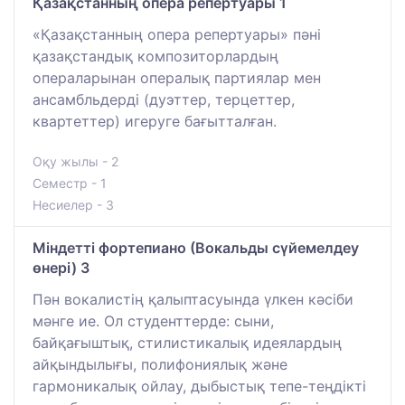
Қазақстанның опера репертуары 1
«Қазақстанның опера репертуары» пәні
қазақстандық композиторлардың
операларынан опералық партиялар мен
ансамбльдерді (дуэттер, терцеттер,
квартеттер) игеруге бағытталған.
Оқу жылы - 2
Семестр - 1
Несиелер - 3
Міндетті фортепиано (Вокальды сүйемелдеу
өнері) 3
Пән вокалистің қалыптасуында үлкен кәсіби
мәнге ие. Ол студенттерде: сыни,
байқағыштық, стилистикалық идеялардың
айқындылығы, полифониялық және
гармоникалық ойлау, дыбыстық тепе-теңдікті