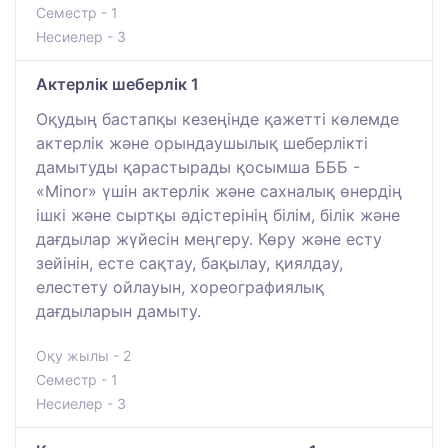
Семестр - 1
Несиелер - 3
Актерлік шеберлік 1
Оқудың бастапқы кезеңінде қажетті көлемде
актерлік және орындаушылық шеберлікті
дамытуды қарастырады қосымша БББ -
«Мinor» үшін актерлік және сахналық өнердің
ішкі және сыртқы әдістерінің білім, білік және
дағдылар жүйесін меңгеру. Көру және есту
зейінін, есте сақтау, бақылау, қиялдау,
елестету ойлауын, хореографиялық
дағдыларын дамыту.
Оқу жылы - 2
Семестр - 1
Несиелер - 3