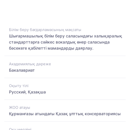
Білім беру бағдарламасының мақсаты
Шығармашылық білім беру саласындағы халықаралық
стандарттарға сәйкес вокалдық өнер саласында
бәсекеге қабілетті мамандарды даярлау.
Академиялық дәреже
Бакалавриат
Оқыту тілі
Русский, Қазақша
ЖОО атауы
Құрманғазы атындағы Қазақ ұлттық консерваториясы
Оқу мерзімі