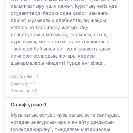
қалыптастыру үшін қажет. Курстың негізінде
студенттерді бароккодан қазіргі заманға
дейінгі музыкалық әдебиеттің ең жақсы
үлгілеріне тәрбиелеу жатыр. Оқу
репертуарына мазмұны, формасы, стилі,
құрылымы, метроритмі және техникалық
тәсілдері бойынша әр түрлі қазақстандық
композиторлардың жоғары көркем
шығармалары міндетті түрде енгізіледі.
Оқу жылы - 1
Семестр - 1
Несиелер - 2
Сольфеджио-1
Музыкалық естуді, музыкалық есте сақтауды,
нотадан анағұрлым еркін ән айту дағдысын
(сольфеджирлеу), тыңдалған материалды