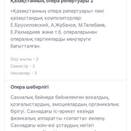
Қазақстанның опера репертуары 2
«Қазақстанның опера репертуары» пәні
қазақстандық композиторлар:
Е.Брусиловский, А.Жұбанов, М.Төлебаев,
Е.Рахмадиев және т.б. операларынан
опералық партияларды меңгеруге
бағытталған.
Оқу жылы - 2
Семестр - 2
Несиелер - 3
Опера шеберлігі
Сахналық бейнеде бейнеленген вокалдың,
қозғалыстардың, эмоциялардың органикалық
бірігуі. Сахнадағы іс-әрекет кезінде
физикалық аппаратты «сипатта» иелену.
Сахнадағы өзін-өзі ұстаудың негізгі