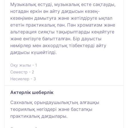
Музыкалық естуді, музыкалық есте сақтауды,
нотадан еркін ән айту дағдысын кезең-
кезеңімен дамытуға және жетілдіруге ықпал
ететін практикалық пән. Пән хроматизм және
альтерация сияқты тақырыптарды кеңейтуге
және енгізуге бағытталған. Бір дауысты
нөмірлер мен аккордтық тізбектерді айту
дағдысы күшейтілді.
Оқу жылы - 1
Семестр - 2
Несиелер - 3
Актерлік шеберлік
Сахналық орындаушылықтың алғашқы
теориялық негіздері және бастапқы
практикалық дағдылары.