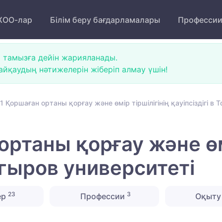
ОО-лар
Білім беру бағдарламалары
Професси
 тамызға дейін жарияланады.
йқаудың нәтижелерін жіберіп алмау үшін!
 Қоршаған ортаны қорғау және өмір тіршілігінің қауіпсіздігі в 
ртаны қорғау және өмі
айгыров университеті
23
3
ер
Профессии
Оқыту 