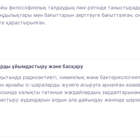
айы философиялық талдаудың пәні ретінде таныстырады
заңдылықтары мен бағыттарын зерттеуге бағытталған, 
те қарастырылған.
арды ұйымдастыру және басқару
уақытында радиоактивті, химиялық және бактериология
арнайы іс-шараларды жүзеге асыруға арналған азамат
рысында халықты төтенше жағдайлардың зардаптарынан 
аластыру аудандарын алдын ала дайындау жөнінде шара