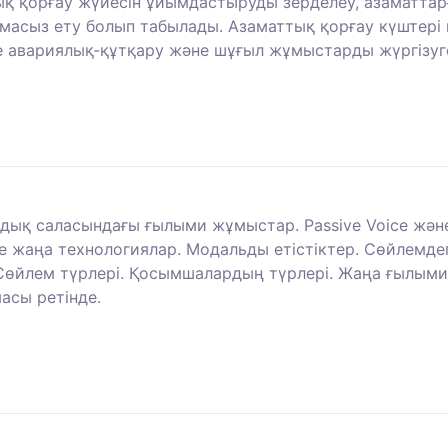
қ қорғау жүйесін ұйымдастыруды зерделеу, азаматтар
тамасыз ету болып табылады. Азаматтық қорғау күштер
е авариялық-құтқару және шұғыл жұмыстарды жүргізуг
дық саласындағы ғылыми жұмыстар. Passive Voice және
 жаңа технологиялар. Модальды етістіктер. Сөйлемдегі
өйлем түрлері. Қосымшалардың түрлері. Жаңа ғылыми ж
сы ретінде.