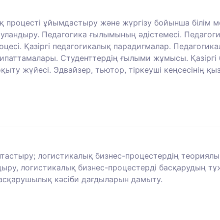
ық процесті ұйымдастыру және жүргізу бойынша білім 
аруландыру. Педагогика ғылымының әдістемесі. Педагог
цесі. Қазіргі педагогикалық парадигмалар. Педагогика
сипаттамалары. Студенттердің ғылыми жұмысы. Қазіргі 
ыту жүйесі. Эдвайзер, тьютор, тіркеуші кеңсесінің қыз
ыптастыру; логистикалық бизнес-процестердің теориялы
ндыру, логистикалық бизнес-процестерді басқарудың 
, басқарушылық кәсіби дағдыларын дамыту.