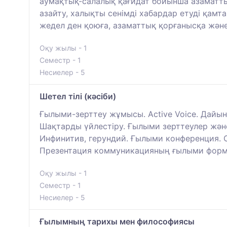
аумақтық-салалық қағидат бойынша азаматты
азайту, халықты сенімді хабардар етуді қам
жедел ден қоюға, азаматтық қорғанысқа жән
Оқу жылы - 1
Семестр - 1
Несиелер - 5
Шeтeл тілі (кәcіби)
Ғылыми-зерттеу жұмысы. Active Voice. Дайын
Шақтарды үйлестіру. Ғылыми зерттеулер және
Инфинитив, герундий. Ғылыми конференция. С
Презентация коммуникацияның ғылыми форма
Оқу жылы - 1
Семестр - 1
Несиелер - 5
Ғылымның тарихы мен философиясы