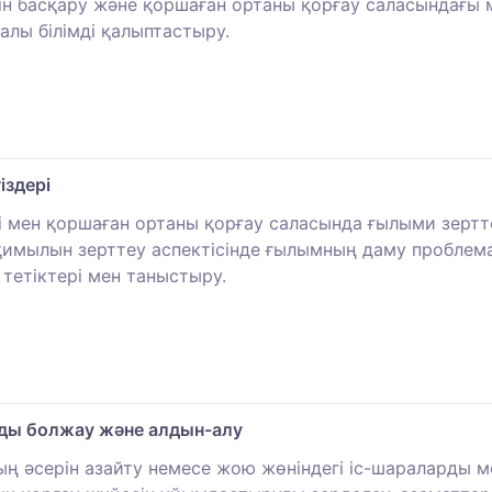
ігін басқару және қоршаған ортаны қорғау саласындағы 
алы білімді қалыптастыру.
іздері
дігі мен қоршаған ортаны қорғау саласында ғылыми зер
-қимылын зерттеу аспектісінде ғылымның даму проблема
 тетіктері мен таныстыру.
ды болжау және алдын-алу
 әсерін азайту немесе жою жөніндегі іс-шараларды мон