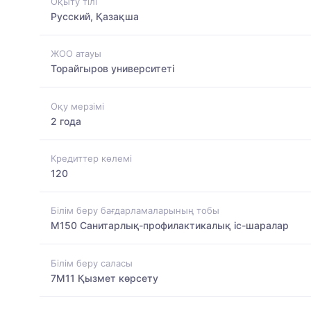
Оқыту тілі
Русский, Қазақша
ЖОО атауы
Торайгыров университеті
Оқу мерзімі
2 года
Кредиттер көлемі
120
Білім беру бағдарламаларының тобы
M150 Санитарлық-профилактикалық іс-шаралар
Білім беру саласы
7M11 Қызмет көрсету