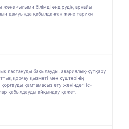
 және ғылыми білімді өндірудің арнайы
оның дамуында қабылданған және тарихи
лық ластануды бақылауды, авариялық-құтқару
тық қорғау қызметі мен күштерінің
қорғауды қамтамасыз ету жөніндегі іс-
лар қабылдауды айқындау қажет.