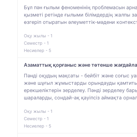
Бұл пән ғылым феноменінің проблемасын арн
қызметі ретінде ғылыми білімдердің жалпы 
өзгеріп отыратын әлеуметтік-мәдени контекс
Оқу жылы - 1
Семестр - 1
Несиелер - 5
Азаматтық қорғаныс және төтенше жағдайл
Пәнді оқудың мақсаты - бейбіт және соғыс 
және шұғыл жұмыстарды орындауды қамтитын 
ерекшеліктерін зерделеу. Пәнді зерделеу ба
шараларды, сондай-ақ қауіпсіз аймақта орн
Оқу жылы - 1
Семестр - 1
Несиелер - 5