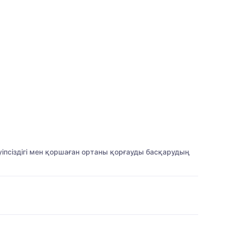
уіпсіздігі мен қоршаған ортаны қорғауды басқарудың