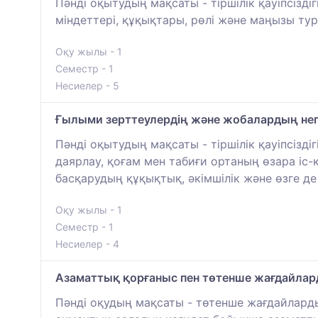
Пәнді оқытудың мақсаты - тіршілік қауіпсізд
міндеттері, құқықтары, рөлі және маңызы тур
Оқу жылы - 1
Семестр - 1
Несиелер - 5
Ғылыми зерттеулердің және жобалардың нег
Пәнді оқытудың мақсаты - тіршілік қауіпсіз
даярлау, қоғам мен табиғи ортаның өзара іс
басқарудың құқықтық, әкімшілік және өзге де
Оқу жылы - 1
Семестр - 1
Несиелер - 4
Азаматтық қорғаныс пен төтенше жағдайлар
Пәнді оқудың мақсаты - төтенше жағдайлардың