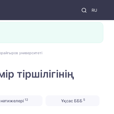
и
RU
Торайгыров университеті
р тіршілігінің
12
5
нәтижелері
Ұқсас БББ