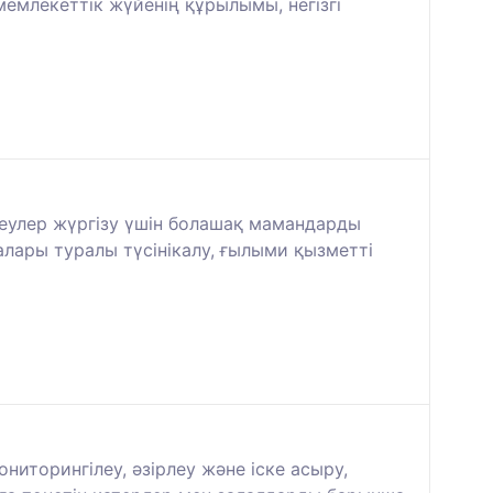
мемлекеттік жүйенің құрылымы, негізгі
ттеулер жүргізу үшін болашақ мамандарды
лары туралы түсінікалу, ғылыми қызметті
иторингілеу, әзірлеу және іске асыру,