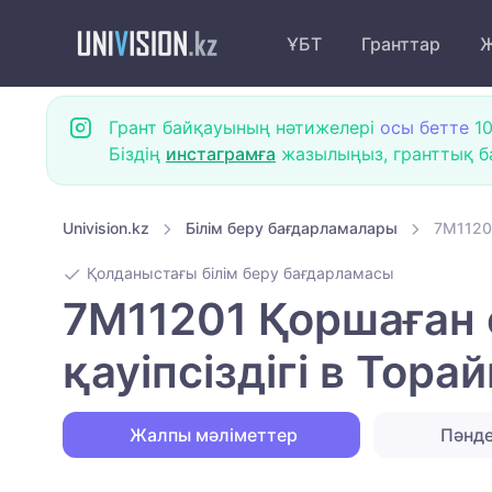
ҰБТ
Гранттар
Ж
Грант байқауының нәтижелері
осы бетте
10
Біздің
инстаграмға
жазылыңыз, гранттық ба
Univision.kz
Білім беру бағдарламалары
7M11201
Қолданыстағы білім беру бағдарламасы
7M11201 Қоршаған о
қауіпсіздігі в Тор
Жалпы мәліметтер
Пәнд