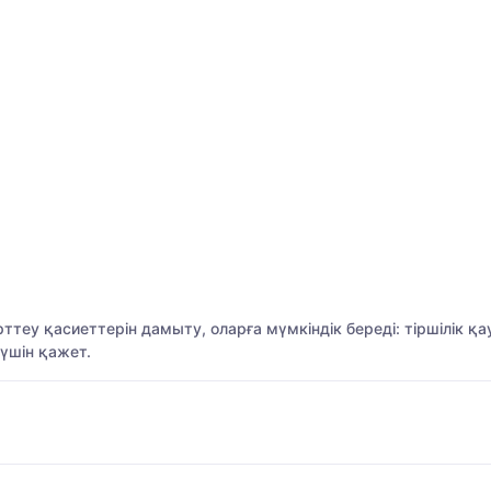
еу қасиеттерін дамыту, оларға мүмкіндік береді: тіршілік қа
 үшін қажет.