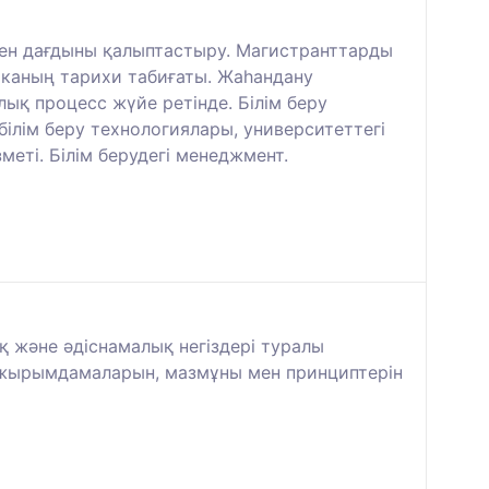
мен дағдыны қалыптастыру. Магистранттарды
иканың тарихи табиғаты. Жаһандану
лық процесс жүйе ретінде. Білім беру
білім беру технологиялары, университеттегі
меті. Білім берудегі менеджмент.
қ және әдіснамалық негіздері туралы
тұжырымдамаларын, мазмұны мен принциптерін