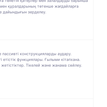
ға төнетін қатерлер мен залалдарды барынша
і мен құралдарының төтенше жағдайларға
е дайындығын зерделеу.
 пассивті конструкцияларды аудару.
 етістік функциялары. Ғылыми кітапхана.
етістіктер. Тікелей және жанама сөйлеу.