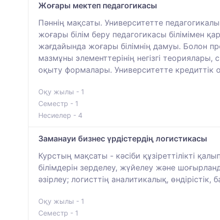
Жоғары мектеп педагогикасы
Пәннің мақсаты. Университетте педагогикал
жоғары білім беру педагогикасы білімімен қ
жағдайында жоғары білімнің дамуы. Болон про
мазмұны элементтерінің негізгі теориялары, 
оқыту формалары. Университетте кредиттік оқ
Оқу жылы - 1
Семестр - 1
Несиелер - 4
Заманауи бизнес үрдістердің логистикасы
Курстың мақсаты - кәсіби құзіреттілікті қал
білімдерін зерделеу, жүйелеу және шоғырла
әзірлеу; логисттің аналитикалық, өндірістік
Оқу жылы - 1
Семестр - 1