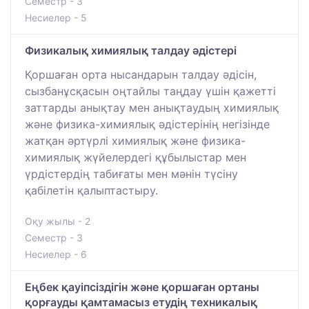
Семестр - 3
Несиелер - 5
Физикалық химиялық талдау әдістері
Қоршаған орта нысандарын талдау әдісін,
сызбанұсқасын оңтайлы таңдау үшін қажетті
заттарды анықтау мен анықтаудың химиялық
және физика-химиялық әдістерінің негізінде
жатқан әртүрлі химиялық және физика-
химиялық жүйелердегі құбылыстар мен
үрдістердің табиғаты мен мәнін түсіну
қабілетін қалыптастыру.
Оқу жылы - 2
Семестр - 3
Несиелер - 6
Еңбек қауіпсіздігін және қоршаған ортаны
қорғауды қамтамасыз етудің техникалық