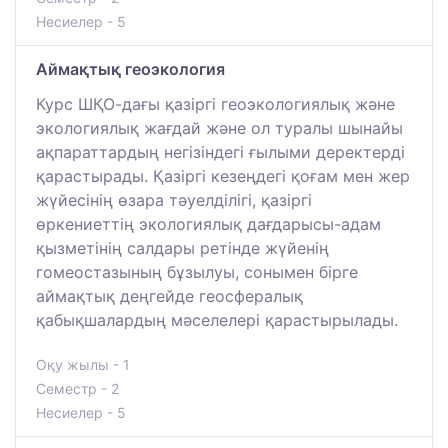
Несиелер - 5
Аймақтық геоэкология
Курс ШҚО-дағы қазіргі геоэкологиялық және
экологиялық жағдай және ол туралы шынайы
ақпараттардың негізіндегі ғылыми деректерді
қарастырады. Қазіргі кезеңдегі қоғам мен жер
жүйесінің өзара тәуелділігі, қазіргі
өркениеттің экологиялық дағдарысы-адам
қызметінің салдары ретінде жүйенің
гомеостазының бұзылуы, сонымен бірге
аймақтық деңгейде геосфералық
қабықшалардың мәселелері қарастырылады.
Оқу жылы - 1
Семестр - 2
Несиелер - 5