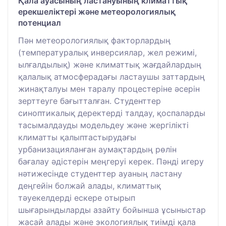
Қала ауасының ластануының климаттық
ерекшеліктері және метеорологиялық
потенциал
Пән метеорологиялық факторлардың
(температуралық инверсиялар, жел режимі,
ылғалдылық) және климаттық жағдайлардың
қалалық атмосферадағы ластаушы заттардың
жинақталуы мен таралу процестеріне әсерін
зерттеуге бағытталған. Студенттер
синоптикалық деректерді талдау, қоспаларды
тасымалдауды модельдеу және жергілікті
климатты қалыптастырудағы
урбанизацияланған аумақтардың рөлін
бағалау әдістерін меңгеруі керек. Пәнді игеру
нәтижесінде студенттер ауаның ластану
деңгейін болжай алады, климаттық
тәуекелдерді ескере отырып
шығарындыларды азайту бойынша ұсыныстар
жасай алады және экологиялық тиімді қала