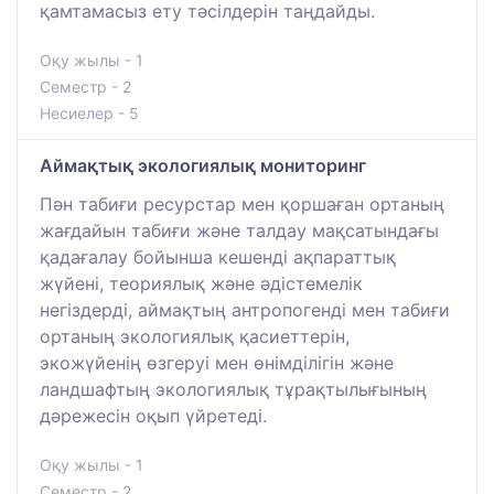
қамтамасыз ету тәсілдерін таңдайды.
Оқу жылы - 1
Семестр - 2
Несиелер - 5
Аймақтық экологиялық мониторинг
Пән табиғи ресурстар мен қоршаған ортаның
жағдайын табиғи және талдау мақсатындағы
қадағалау бойынша кешенді ақпараттық
жүйені, теориялық және әдістемелік
негіздерді, аймақтың антропогенді мен табиғи
ортаның экологиялық қасиеттерін,
экожүйенің өзгеруі мен өнімділігін және
ландшафтың экологиялық тұрақтылығының
дәрежесін оқып үйретеді.
Оқу жылы - 1
Семестр - 2