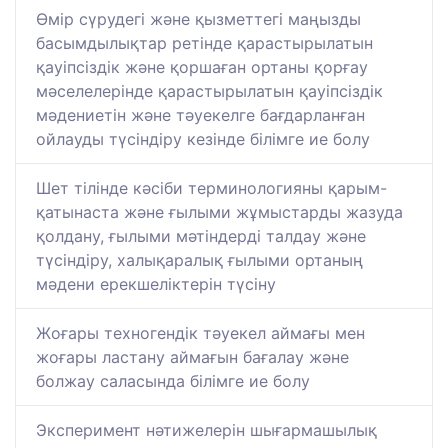
Өмір сүрудегі және қызметтегі маңызды
басымдылықтар ретінде қарастырылатын
қауіпсіздік және қоршаған ортаны қорғау
мәселелерінде қарастырылатын қауіпсіздік
мәдениетін және тәуекелге бағдарланған
ойлауды түсіндіру кезінде білімге ие болу
Шет тілінде кәсіби терминологияны қарым-
қатынаста және ғылыми жұмыстарды жазуда
қолдану, ғылыми мәтіндерді талдау және
түсіндіру, халықаралық ғылыми ортаның
мәдени ерекшеліктерін түсіну
Жоғары техногендік тәуекел аймағы мен
жоғары ластану аймағын бағалау және
болжау саласында білімге ие болу
Эксперимент нәтижелерін шығармашылық