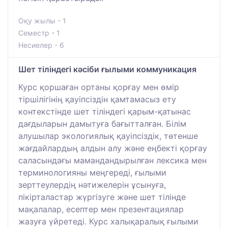
Оқу жылы - 1
Семестр - 1
Несиелер - 6
Шет тіліндегі кәсіби ғылыми коммуникация
Курс қоршаған ортаны қорғау мен өмір
тіршілігінің қауіпсіздін қамтамасыз ету
контекстінде шет тіліндегі қарым-қатынас
дағдыларын дамытуға бағытталған. Білім
алушылар экологиялық қауіпсіздік, төтенше
жағдайлардың алдын алу және еңбекті қорғау
саласындағы мамандандырылған лексика мен
терминологияны меңгереді, ғылыми
зерттеулердің нәтижелерін ұсынуға,
пікірталастар жүргізуге және шет тілінде
мақалалар, есептер мен презентациялар
жазуға үйретеді. Курс халықаралық ғылыми