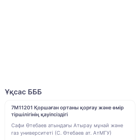
Ұқсас БББ
7M11201 Қоршаған ортаны қорғау және өмір
тіршілігінің қауіпсіздігі
Сафи Өтебаев атындағы Атырау мұнай және
газ университеті (С. Өтебаев ат. АтМГУ)