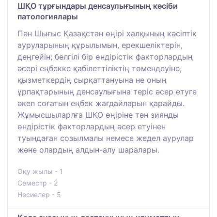
ШҚО тұрғындары денсаулығының кәсіби
патологиялары
Пән Шығыс Қазақстан өңірі халқының кәсіптік
ауруларының құрылымын, ерекшеліктерін,
деңгейін; белгілі бір өндірістік факторлардың
әсері еңбекке қабілеттіліктің төмендеуіне,
қызметкердің сырқаттануына не оның
ұрпақтарының денсаулығына теріс әсер етуге
әкеп соғатын еңбек жағдайларын қарайды.
Жұмысшыларлға ШҚО өңіріне тән зиянды
өндірістік факторлардың әсер етуінен
туындаған созылмалы немесе жедел аурулар
және олардың алдын-алу шаралары.
Оқу жылы - 1
Семестр - 2
Несиелер - 5