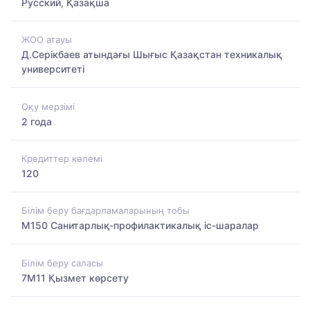
Русский, Қазақша
ЖОО атауы
Д.Серікбаев атындағы Шығыс Қазақстан техникалық
университеті
Оқу мерзімі
2 года
Кредиттер көлемі
120
Білім беру бағдарламаларының тобы
M150 Санитарлық-профилактикалық іс-шаралар
Білім беру саласы
7M11 Қызмет көрсету