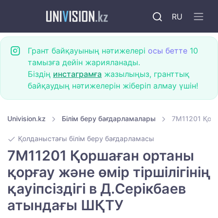
RU
Грант байқауының нәтижелері
осы бетте
10
тамызға дейін жарияланады.
Біздің
инстаграмға
жазылыңыз, гранттық
байқаудың нәтижелерін жіберіп алмау үшін!
Univision.kz
Білім беру бағдарламалары
7M11201 Қорш
Қолданыстағы білім беру бағдарламасы
7M11201 Қоршаған ортаны
қорғау және өмір тіршілігінің
қауіпсіздігі в Д.Серікбаев
атындағы ШҚТУ