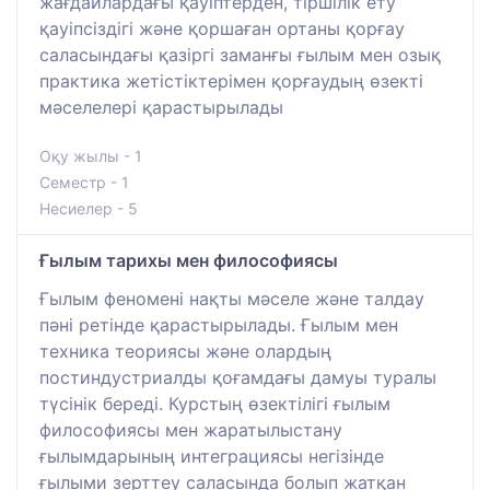
жағдайлардағы қауіптерден, тіршілік ету
қауіпсіздігі және қоршаған ортаны қорғау
саласындағы қазіргі заманғы ғылым мен озық
практика жетістіктерімен қорғаудың өзекті
мәселелері қарастырылады
Оқу жылы - 1
Семестр - 1
Несиелер - 5
Ғылым тарихы мен философиясы
Ғылым феномені нақты мәселе және талдау
пәні ретінде қарастырылады. Ғылым мен
техника теориясы және олардың
постиндустриалды қоғамдағы дамуы туралы
түсінік береді. Курстың өзектілігі ғылым
философиясы мен жаратылыстану
ғылымдарының интеграциясы негізінде
ғылыми зерттеу саласында болып жатқан