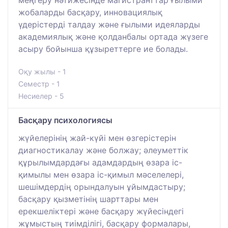
меңгеру нәтижесінде магистранттар ғылыми
жобаларды басқару, инновациялық
үдерістерді талдау және ғылыми идеяларды
академиялық және қолданбалы ортада жүзеге
асыру бойынша құзыреттерге ие болады.
Оқу жылы - 1
Семестр - 1
Несиелер - 5
Басқару психологиясы
жүйелерінің жай-күйі мен өзгерістерін
диагностикалау және болжау; әлеуметтік
құрылымдардағы адамдардың өзара іс-
қимылы мен өзара іс-қимыл мәселелері,
шешімдердің орындалуын ұйымдастыру;
басқару қызметінің шарттары мен
ерекшеліктері және басқару жүйесіндегі
жұмыстың тиімділігі, басқару формалары,