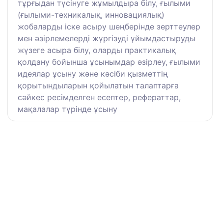
тұрғыдан түсінуге жұмылдыра білу, ғылыми
(ғылыми-техникалық, инновациялық)
жобаларды іске асыру шеңберінде зерттеулер
мен әзірлемелерді жүргізуді ұйымдастыруды
жүзеге асыра білу, оларды практикалық
қолдану бойынша ұсынымдар әзірлеу, ғылыми
идеялар ұсыну және кәсіби қызметтің
қорытындыларын қойылатын талаптарға
сәйкес ресімделген есептер, рефераттар,
мақалалар түрінде ұсыну