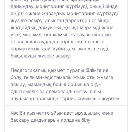
дайындау, мониторинг жүргізуді, оның ішінде
өңірлік және жаһандық мониторинг жүргізуді
жүзеге асыру, алынған деректер негізінде
жағдайдың дамуының қысқа мерзімді және
ұзақ мерзімді болжамын жасау, кәсіпорын
орналасқан ауданда қоршаған ортаның
нормативтік жай-күйін қамтамасыз етуді
бақылауды жүзеге асыру
Педагогикалық қызмет туралы білімге ие
болу, ғылыми-әдістемелік жұмысты жүзеге
асыру, мамандық бейіні бойынша оқу-
әдістемелік әзірлемелерді енгізу. білім
алушылар арасында тәрбие жұмысын жүргізу
Кәсіби қызметте ұйымдастырушылық және
басқару дағдыларын қолдана білу