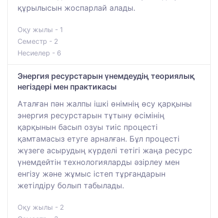
құрылысын жоспарлай алады.
Оқу жылы - 1
Семестр - 2
Несиелер - 6
Энергия ресурстарын үнемдеудің теориялық
негіздері мен практикасы
Аталған пән жалпы ішкі өнімнің өсу қарқыны
энергия ресурстарын тұтыну өсімінің
қарқынын басып озуы тиіс процесті
қамтамасыз етуге арналған. Бұл процесті
жүзеге асырудың күрделі тетігі жаңа ресурс
үнемдейтін технологияларды әзірлеу мен
енгізу және жұмыс істеп тұрғандарын
жетілдіру болып табылады.
Оқу жылы - 2