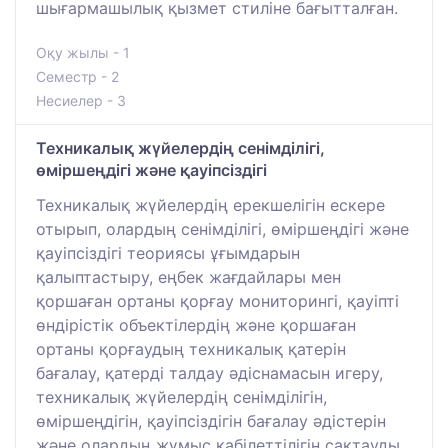
шығармашылық қызмет стиліне бағытталған.
Оқу жылы - 1
Семестр - 2
Несиелер - 3
Техникалық жүйелердің сенімділігі,
өміршеңдігі және қауіпсіздігі
Техникалық жүйелердің ерекшелігін ескере
отырып, олардың сенімділігі, өміршеңдігі және
қауіпсіздігі теориясы ұғымдарын
қалыптастыру, еңбек жағдайлары мен
қоршаған ортаны қорғау мониторингі, қауіпті
өндірістік объектілердің және қоршаған
ортаны қорғаудың техникалық қатерін
бағалау, қатерді талдау әдіснамасын игеру,
техникалық жүйелердің сенімділігін,
өміршеңдігін, қауіпсіздігін бағалау әдістерін
және олардың жұмыс қабілеттілігін сақтауды