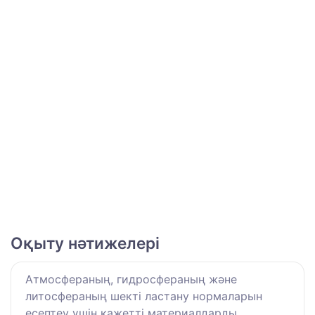
Оқыту нәтижелері
Атмосфераның, гидросфераның және
литосфераның шекті ластану нормаларын
есептеу үшін қажетті материалдарды