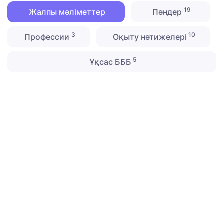
19
Жалпы мәліметтер
Пәндер
3
10
Профессии
Оқыту нәтижелері
5
Ұқсас БББ