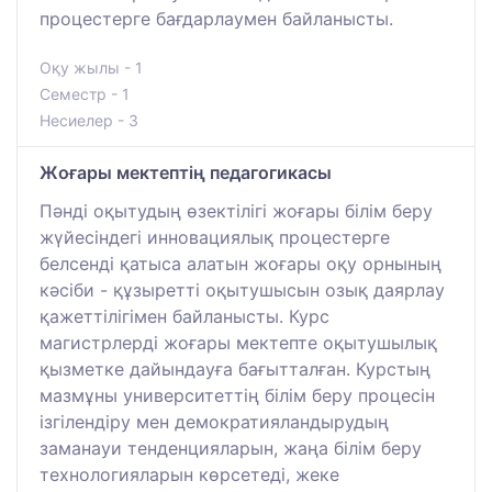
процестерге бағдарлаумен байланысты.
Оқу жылы - 1
Семестр - 1
Несиелер - 3
Жоғары мектептің педагогикасы
Пәнді оқытудың өзектілігі жоғары білім беру
жүйесіндегі инновациялық процестерге
белсенді қатыса алатын жоғары оқу орнының
кәсіби - құзыретті оқытушысын озық даярлау
қажеттілігімен байланысты. Курс
магистрлерді жоғары мектепте оқытушылық
қызметке дайындауға бағытталған. Курстың
мазмұны университеттің білім беру процесін
ізгілендіру мен демократияландырудың
заманауи тенденцияларын, жаңа білім беру
технологияларын көрсетеді, жеке