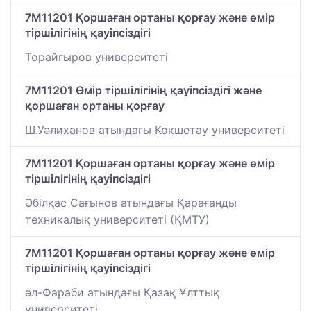
7M11201 Қоршаған ортаны қорғау және өмір
тіршілігінің қауіпсіздігі
Торайгыров университеті
7M11201 Өмір тіршілігінің қауіпсіздігі және
қоршаған ортаны қорғау
Ш.Уәлиханов атындағы Көкшетау университетi
7M11201 Қоршаған ортаны қорғау және өмір
тіршілігінің қауіпсіздігі
Әбілқас Сағынов атындағы Қарағанды
техникалық университеті (ҚМТУ)
7M11201 Қоршаған ортаны қорғау және өмір
тіршілігінің қауіпсіздігі
әл-Фараби атындағы Қазақ Ұлттық
университеті