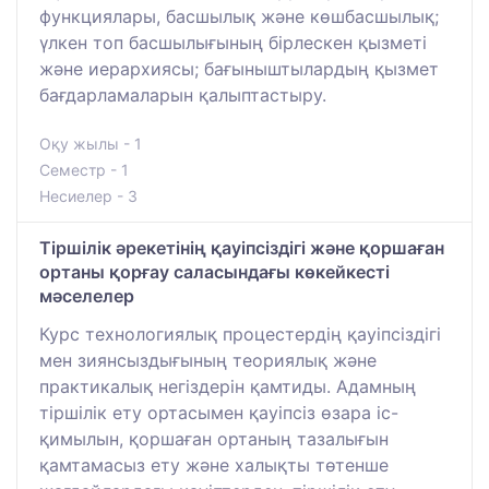
функциялары, басшылық және көшбасшылық;
үлкен топ басшылығының бірлескен қызметі
және иерархиясы; бағыныштылардың қызмет
бағдарламаларын қалыптастыру.
Оқу жылы - 1
Семестр - 1
Несиелер - 3
Тіршілік әрекетінің қауіпсіздігі және қоршаған
ортаны қорғау саласындағы көкейкесті
мәселелер
Курс технологиялық процестердің қауіпсіздігі
мен зиянсыздығының теориялық және
практикалық негіздерін қамтиды. Адамның
тіршілік ету ортасымен қауіпсіз өзара іс-
қимылын, қоршаған ортаның тазалығын
қамтамасыз ету және халықты төтенше