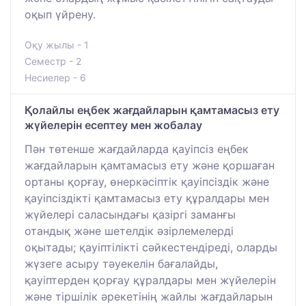
оқып үйрену.
Оқу жылы - 1
Семестр - 2
Несиелер - 6
Қолайлы еңбек жағдайларын қамтамасыз ету
жүйелерін есептеу мен жобалау
Пән төтенше жағдайларда қауіпсіз еңбек
жағдайларын қамтамасыз ету және қоршаған
ортаны қорғау, өнеркәсіптік қауіпсіздік және
қауіпсіздікті қамтамасыз ету құралдары мен
жүйелері саласындағы қазіргі заманғы
отандық және шетелдік әзірлемелерді
оқытады; қауіптілікті сәйкестендіреді, оларды
жүзеге асыру тәуекелін бағалайды,
қауіптерден қорғау құралдары мен жүйелерін
және тіршілік әрекетінің жайлы жағдайларын