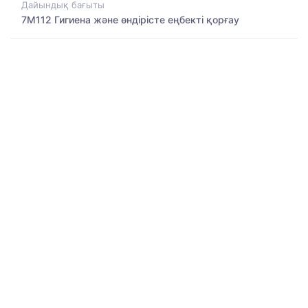
Дайындық бағыты
7M112 Гигиена және өндірісте еңбекті қорғау