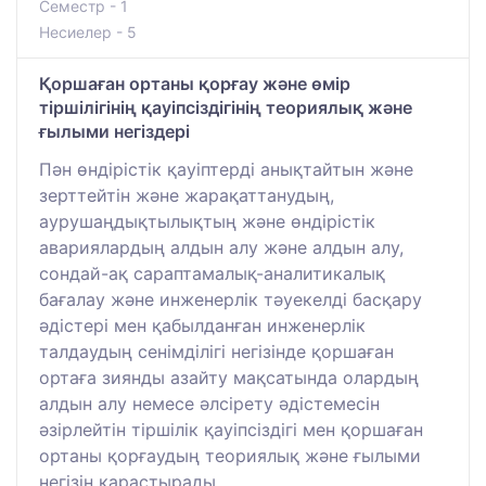
Семестр - 1
Несиелер - 5
Қоршаған ортаны қорғау және өмір
тіршілігінің қауіпсіздігінің теориялық және
ғылыми негіздері
Пән өндірістік қауіптерді анықтайтын және
зерттейтін және жарақаттанудың,
аурушаңдықтылықтың және өндірістік
авариялардың алдын алу және алдын алу,
сондай-ақ сараптамалық-аналитикалық
бағалау және инженерлік тәуекелді басқару
әдістері мен қабылданған инженерлік
талдаудың сенімділігі негізінде қоршаған
ортаға зиянды азайту мақсатында олардың
алдын алу немесе әлсірету әдістемесін
әзірлейтін тіршілік қауіпсіздігі мен қоршаған
ортаны қорғаудың теориялық және ғылыми
негізін қарастырады.