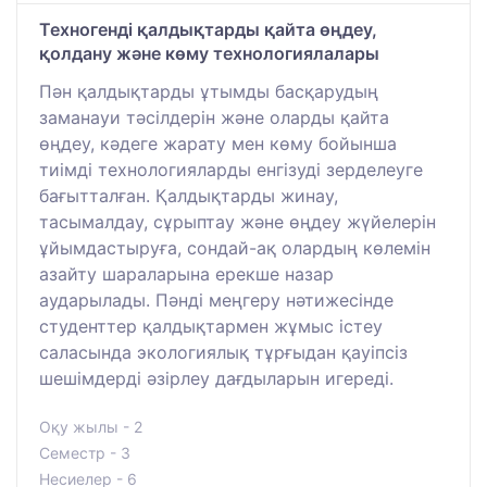
Техногенді қалдықтарды қайта өңдеу,
қолдану және көму технологиялалары
Пән қалдықтарды ұтымды басқарудың
заманауи тәсілдерін және оларды қайта
өңдеу, кәдеге жарату мен көму бойынша
тиімді технологияларды енгізуді зерделеуге
бағытталған. Қалдықтарды жинау,
тасымалдау, сұрыптау және өңдеу жүйелерін
ұйымдастыруға, сондай-ақ олардың көлемін
азайту шараларына ерекше назар
аударылады. Пәнді меңгеру нәтижесінде
студенттер қалдықтармен жұмыс істеу
саласында экологиялық тұрғыдан қауіпсіз
шешімдерді әзірлеу дағдыларын игереді.
Оқу жылы - 2
Семестр - 3
Несиелер - 6