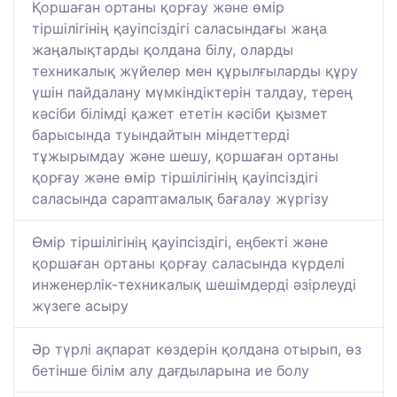
Қоршаған ортаны қорғау және өмір
тіршілігінің қауіпсіздігі саласындағы жаңа
жаңалықтарды қолдана білу, оларды
техникалық жүйелер мен құрылғыларды құру
үшін пайдалану мүмкіндіктерін талдау, терең
кәсіби білімді қажет ететін кәсіби қызмет
барысында туындайтын міндеттерді
тұжырымдау және шешу, қоршаған ортаны
қорғау және өмір тіршілігінің қауіпсіздігі
саласында сараптамалық бағалау жүргізу
Өмір тіршілігінің қауіпсіздігі, еңбекті және
қоршаған ортаны қорғау саласында күрделі
инженерлік-техникалық шешімдерді әзірлеуді
жүзеге асыру
Әр түрлі ақпарат көздерін қолдана отырып, өз
бетінше білім алу дағдыларына ие болу