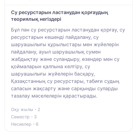
Су ресурстарын ластанудан қорғаудың
теориялық негіздері
Бұл пән су ресурстарын ластанудан қорғау, су
ресурстарын кешенді пайдалану, су
шаруашылығы құрылыстары мен жүйелерін
пайдалану, ауыл шаруашылық сумен
жабдықтау және суландыру, өзендер мен су
қоймаларын қалпына келтіру, су
шаруашылығы жүйелерін басқару,
Қазақстанның су ресурстары, табиғи судың
сапасын жақсарту және сарқынды суларды
тазалау мәселелерін қарастырады.
Оқу жылы - 2
Семестр - 3
Несиелер - 6