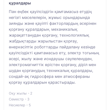
құралдары
Пән еңбек қауіпсіздігін қамтамасыз етудің
негізгі мәселелерін, жұмыс орындарында
зиянды және қауіпті факторлардың әсерінен
қорғану құралдарын, механикалық
жарақаттанудан қорғану, технологиялық
жабдықтарды жарылыстан қорғау,
өнеркәсіптік роботтарды пайдалану кезінде
қауіпсіздікті қамтамасыз ету, электр тогының
әсері, жылу және иондаушы сәулеленуден,
электромагниттік өрістен қорғану, діріл мен
шудан қорғанудың техникалық құралдары,
сондай-ақ гидросфера мен атмосфераны
қорғау құралдарын қарастырады.
Оқу жылы - 2
Семестр - 3
Несиелер - 5