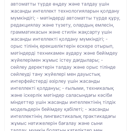
автоматты түрде өңдеу және талдау үшін
жасанды интеллект технологияларын қолдану
мүмкіндігі; - мәтіндерді автоматты түрде құру,
редакциялау және түзету, олардың емлесін,
грамматикасын және стилін жақсарту үшін
жасанды интеллекті қолдану мүмкіндігі; -
орыс тілінің ерекшеліктерін ескере отырып,
мәтіндерді техникамен аудару және бейімдеу
жүйелерімен жұмыс істеу дағдылары; -
сөйлеу деректерін талдау және орыс тілінде
сөйлеуді тану жүйелері мен дауыстық
интерфейстерді әзірлеу үшін жасанды
интеллекті қолдануы; - ғылыми, техникалық
және іскерлік мәтіндер саласындағы кәсіби
міндеттер үшін жасанды интеллектінің тілдік
модельдерін бейімдеу қабілеті; - жасанды
интеллектінің лингвистикалық практикадағы
жұмыс нәтижелерін бағалау және сыни
талдау, мүмкін болатын қателіктер мен