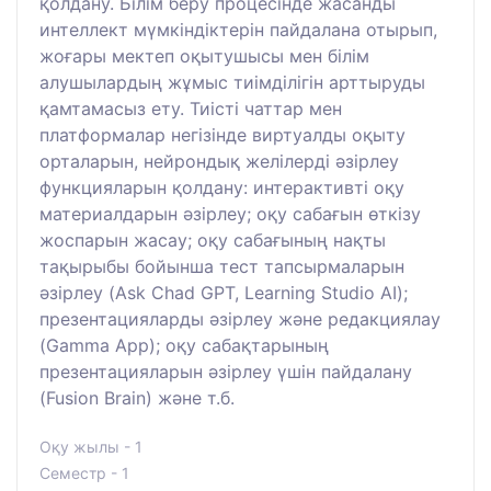
қолдану. Білім беру процесінде жасанды
интеллект мүмкіндіктерін пайдалана отырып,
жоғары мектеп оқытушысы мен білім
алушылардың жұмыс тиімділігін арттыруды
қамтамасыз ету. Тиісті чаттар мен
платформалар негізінде виртуалды оқыту
орталарын, нейрондық желілерді әзірлеу
функцияларын қолдану: интерактивті оқу
материалдарын әзірлеу; оқу сабағын өткізу
жоспарын жасау; оқу сабағының нақты
тақырыбы бойынша тест тапсырмаларын
әзірлеу (Ask Chad GPT, Learning Studio AI);
презентацияларды әзірлеу және редакциялау
(Gamma App); оқу сабақтарының
презентацияларын әзірлеу үшін пайдалану
(Fusion Brain) және т.б.
Оқу жылы - 1
Семестр - 1