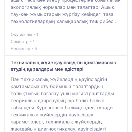
ашық тәсілмен игеру процестеріне қойылатын
экологиялық нормалар мен талаптар; Ашық
тау-кен жұмыстарын жүргізу кезіндегі таза
технологиялардың халықаралық тәжірибесі.
Оқу жылы - 1
Семестр - 1
Несиелер - 5
Техникалық жүйе қауіпсіздігін қамтамассыз
етудің құралдары мен әдістері
Пән техникалық жүйелердің қауіпсіздігін
қамтамасыз ету бойынша талаптардың
толықтығын бағалау үшін магистранттарды
теориялық даярлаудың бір бөлігі болып
табылады. Курс келесі бөлімдерден тұрады:
техникалық жүйелердің қауіпсіздік
параметрлері, техникалық жүйелердің
жаағдайын диагностикалау, қауіпсіздікті