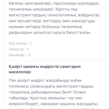
бағалау критерийлері, персоналды қорғаудың
техникалық шешімдері. Курсты оқу
магистранттардың технологиялық жабдықтар
мен процестерді жетілдіру мен жаңғыртуды
ғылыми негіздеу бойынша теориялық
дағдыларын қалыптастыруға бағытталған.
Оқу жылы - 1
Семестр - 1
Несиелер - 5
Қазіргі заманғы өндірістік санитария
мәселелері
Пән қазіргі өндіріс жағдайында еңбек
гигиенасы саласындағы магистранттардың
теориялық дайындығының бөлігі болып
табылады. Курстың мазмұны: тау-кен
өнеркәсібіндегі, заманауи машина жасаудағы,