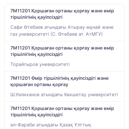
7M11201 Қоршаған ортаны қорғау және өмір
тіршілігінің қауіпсіздігі
Сафи Өтебаев атындағы Атырау мұнай және
газ университеті (С. Өтебаев ат. АтМГУ)
7M11201 Қоршаған ортаны қорғау және өмір
тіршілігінің қауіпсіздігі
Торайгыров университеті
7M11201 Өмір тіршілігінің қауіпсіздігі және
қоршаған ортаны қорғау
Ш.Уәлиханов атындағы Көкшетау университетi
7M11201 Қоршаған ортаны қорғау және өмір
тіршілігінің қауіпсіздігі
әл-Фараби атындағы Қазақ Ұлттық