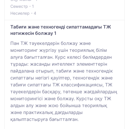
Семестр - 1
Несиелер - 4
Табиғи және техногенді сипаттамадағы ТЖ
нәтижесін болжау 1
Пән ТЖ тәуекелдерін болжау және
мониторинг жүргізу үшін теориялық білім
алуға бағытталған. Курс келесі бөлімдерден
тұрады: жасанды интеллект элементтерін
пайдалана отырып, табиғи және техногендік
сипаттағы негізгі қауіптер, техногендік және
табиғи сипаттағы ТЖ классификациясы, ТЖ
тәуекелдерін басқару, төтенше жағдайлардың
мониторингісі және болжау. Курсты оқу ТЖ
алдын алу және жою бойынша теориялық
және практикалық дағдыларды
қалыптастыруға бағытталған.