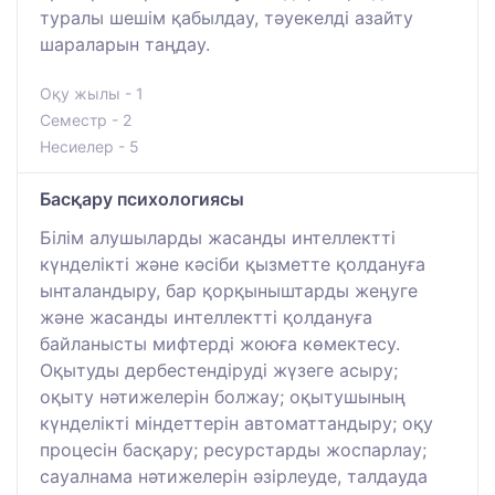
туралы шешім қабылдау, тәуекелді азайту
шараларын таңдау.
Оқу жылы - 1
Семестр - 2
Несиелер - 5
Басқару психологиясы
Білім алушыларды жасанды интеллектті
күнделікті және кәсіби қызметте қолдануға
ынталандыру, бар қорқыныштарды жеңуге
және жасанды интеллектті қолдануға
байланысты мифтерді жоюға көмектесу.
Оқытуды дербестендіруді жүзеге асыру;
оқыту нәтижелерін болжау; оқытушының
күнделікті міндеттерін автоматтандыру; оқу
процесін басқару; ресурстарды жоспарлау;
сауалнама нәтижелерін әзірлеуде, талдауда