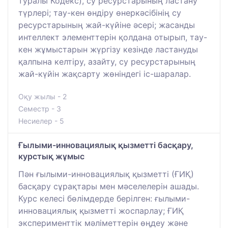
туралы Кодекс), су ресурстарының ластану
түрлері; тау-кен өндіру өнеркәсібінің су
ресурстарының жай-күйіне әсері; жасанды
интеллект элементтерін қолдана отырып, тау-
кен жұмыстарын жүргізу кезінде ластануды
қалпына келтіру, азайту, су ресурстарының
жай-күйін жақсарту жөніндегі іс-шаралар.
Оқу жылы - 2
Семестр - 3
Несиелер - 5
Ғылыми-инновациялық қызметті басқару,
курстық жұмыс
Пән ғылыми-инновациялық қызметті (ҒИҚ)
басқару сұрақтары мен мәселелерін ашады.
Курс келесі бөлімдерде берілген: ғылыми-
инновациялық қызметті жоспарлау; ҒИҚ
эксперименттік мәліметтерін өңдеу және