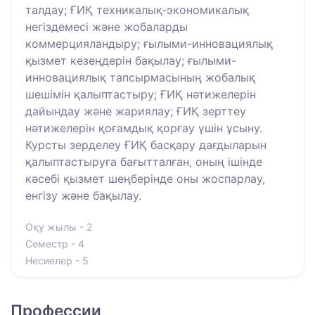
талдау; ҒИҚ техникалық-экономикалық
негіздемесі және жобаларды
коммерцияландыру; ғылыми-инновациялық
қызмет кезеңдерін бақылау; ғылыми-
инновациялық тапсырмасының жобалық
шешімін қалыптастыру; ҒИҚ нәтижелерін
дайындау және жариялау; ҒИҚ зерттеу
нәтижелерін қоғамдық қорғау үшін ұсыну.
Курсты зерделеу ҒИҚ басқару дағдыларын
қалыптастыруға бағытталған, оның ішінде
кәсебі қызмет шеңберінде оны жоспарлау,
енгізу және бақылау.
Оқу жылы - 2
Семестр - 4
Несиелер - 5
Профессии