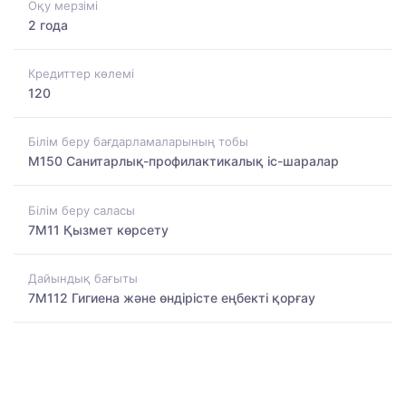
Оқу мерзімі
2 года
Кредиттер көлемі
120
Білім беру бағдарламаларының тобы
M150 Санитарлық-профилактикалық іс-шаралар
Білім беру саласы
7M11 Қызмет көрсету
Дайындық бағыты
7M112 Гигиена және өндірісте еңбекті қорғау