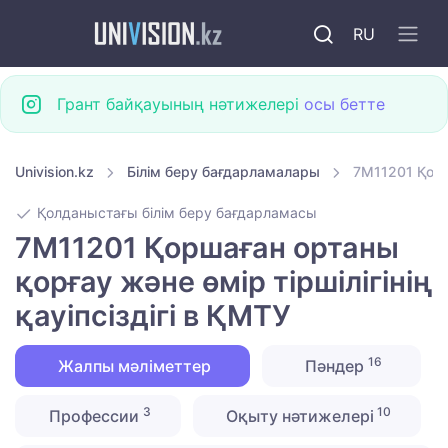
RU
Грант байқауының нәтижелері
осы бетте
Univision.kz
Білім беру бағдарламалары
7M11201 Қорша
Қолданыстағы білім беру бағдарламасы
7M11201 Қоршаған ортаны
қорғау және өмір тіршілігінің
қауіпсіздігі в ҚМТУ
16
Жалпы мәліметтер
Пәндер
3
10
Профессии
Оқыту нәтижелері