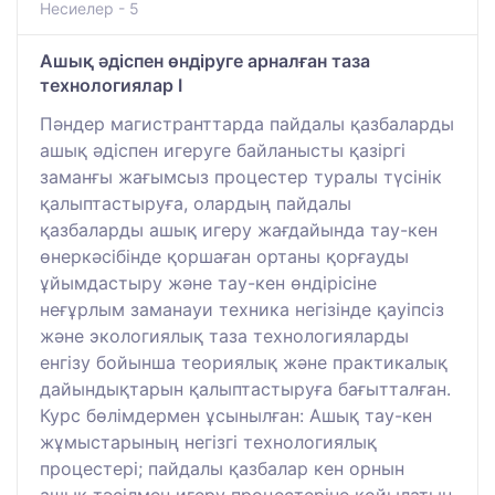
Несиелер - 5
Ашық әдіспен өндіруге арналған таза
технологиялар І
Пәндер магистранттарда пайдалы қазбаларды
ашық әдіспен игеруге байланысты қазіргі
заманғы жағымсыз процестер туралы түсінік
қалыптастыруға, олардың пайдалы
қазбаларды ашық игеру жағдайында тау-кен
өнеркәсібінде қоршаған ортаны қорғауды
ұйымдастыру және тау-кен өндірісіне
неғұрлым заманауи техника негізінде қауіпсіз
және экологиялық таза технологияларды
енгізу бойынша теориялық және практикалық
дайындықтарын қалыптастыруға бағытталған.
Курс бөлімдермен ұсынылған: Ашық тау-кен
жұмыстарының негізгі технологиялық
процестері; пайдалы қазбалар кен орнын