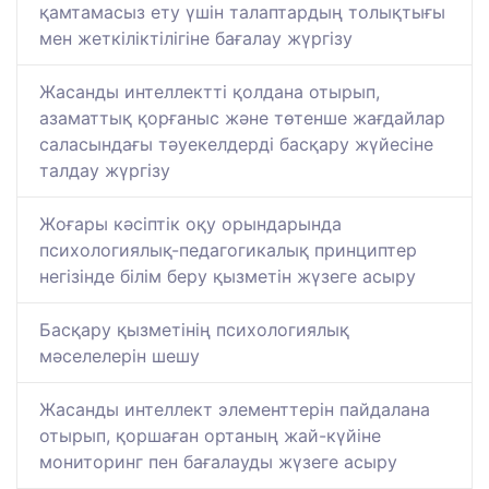
қамтамасыз ету үшін талаптардың толықтығы
мен жеткіліктілігіне бағалау жүргізу
Жасанды интеллектті қолдана отырып,
азаматтық қорғаныс және төтенше жағдайлар
саласындағы тәуекелдерді басқару жүйесіне
талдау жүргізу
Жоғары кәсіптік оқу орындарында
психологиялық-педагогикалық принциптер
негізінде білім беру қызметін жүзеге асыру
Басқару қызметінің психологиялық
мәселелерін шешу
Жасанды интеллект элементтерін пайдалана
отырып, қоршаған ортаның жай-күйіне
мониторинг пен бағалауды жүзеге асыру