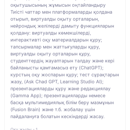
оқытушысының жұмысын оңтайландыру
Тиісті чаттар мен платформаларды қолдана
отырып, виртуалды оқыту орталарын,
нейрондық желілерді дамыту функцияларын
қолдану: виртуалды көмекшілерді,
интерактивті оқу материалдарын құру;
тапсырмалар мен жаттығуларды құру,
виртуалды оқыту орталарын құру,
студенттердің жауаптарын талдау және кері
байланысты қамтамасыз ету (ChatGPT);
курстың оқу жоспарын құру; тест сұрақтарын
жазу, (Ask Chad GPT, Learning Studio AI);
презентацияларды құру және редакциялау
(Gamma App); презентацияларды немесе
басқа мультимедиялық білім беру мазмұнын
(Fusion Brain) және т.б. жобалау үшін
пайдалануға болатын кескіндерді жасау.
Оқу жылы - 1