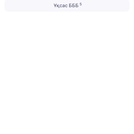
5
Ұқсас БББ