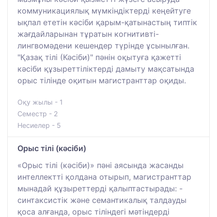
коммуникациялық мүмкіндіктерді кеңейтуге
ықпал ететін кәсіби қарым-қатынастың типтік
жағдайларынан тұратын когнитивті-
лингвомәдени кешендер түрінде ұсынылған.
"Қазақ тілі (Кәсіби)" пәнін оқытуға қажетті
кәсіби құзыреттіліктерді дамыту мақсатында
орыс тілінде оқитын магистранттар оқиды.
Оқу жылы - 1
Семестр - 2
Несиелер - 5
Орыс тілі (кәсіби)
«Орыс тілі (кәсіби)» пәні аясында жасанды
интеллектті қолдана отырып, магистранттар
мынадай құзыреттерді қалыптастырады: -
синтаксистік және семантикалық талдауды
қоса алғанда, орыс тіліндегі мәтіндерді