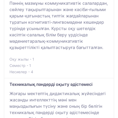
Пәннің мазмұны коммуникативтік салалардан,
сөйлеу тақырыптарынан және кәсіби-ғылыми
қарым-қатынастың типтік жағдайларынан
тұратын когнитивті-лингвомәдени кешендер
түрінде ұсынылған. Курсты оқу шетелдік
кәсіптік-салалық білім беру үрдісінде
мәдениетаралық-коммуникативтік
құзыреттілікті қалыптастыруға бағытталған.
Оқу жылы - 1
Семестр - 1
Несиелер - 4
Техникалық пәндерді оқыту әдістемесі
Жоғары мектептің дидактикалық жүйесіндегі
жасанды интеллекттің мәні мен
маңыздылығын түсіну және оның бір бөлігін
техникалық пәндерді оқыту әдістемесінде