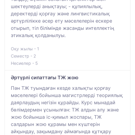
шектеулерді анықтауы; - құпиялылық,
деректерді қорғау және лингвистикалық
әртүрлілікке әсер ету мәселелерін ескере
отырып, тіл білімінде жасанды интеллектің
этикалық қолданылуы.
Оқу жылы - 1
Семестр - 2
Несиелер - 5
Әртүрлі сипаттағы ТЖ жою
Пән ТЖ туындаған кезде халықты қорғау
мәселелері бойынша магистрлерді теориялық
даярлаудың негізін құрайды. Курс мынадай
бөлімдермен ұсынылған: ТЖ алдын алу және
жою бойынша іс-қимыл жоспары, ТЖ
салдарын жою құрамы мен күштерін
айқындау, зақымдану аймағында құтқару