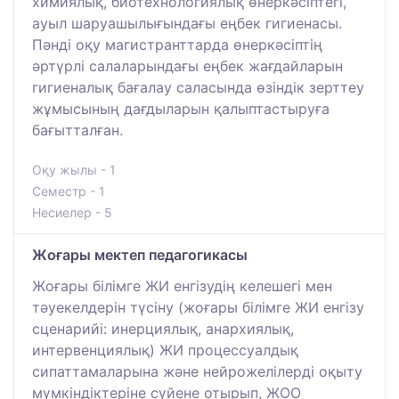
химиялық, биотехнологиялық өнеркәсіптегі,
ауыл шаруашылығындағы еңбек гигиенасы.
Пәнді оқу магистранттарда өнеркәсіптің
әртүрлі салаларындағы еңбек жағдайларын
гигиеналық бағалау саласында өзіндік зерттеу
жұмысының дағдыларын қалыптастыруға
бағытталған.
Оқу жылы - 1
Семестр - 1
Несиелер - 5
Жоғары мектеп педагогикасы
Жоғары білімге ЖИ енгізудің келешегі мен
тәуекелдерін түсіну (жоғары білімге ЖИ енгізу
сценарийі: инерциялық, анархиялық,
интервенциялық) ЖИ процессуалдық
сипаттамаларына және нейрожелілерді оқыту
мүмкіндіктеріне сүйене отырып, ЖОО