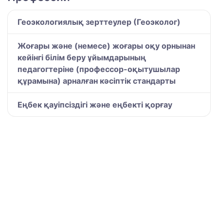
Геоэкологиялық зерттеулер (Геоэколог)
Жоғары және (немесе) жоғары оқу орнынан
кейінгі білім беру ұйымдарының
педагогтеріне (профессор-оқытушылар
құрамына) арналған кәсіптік стандарты
Еңбек қауіпсіздігі және еңбекті қорғау