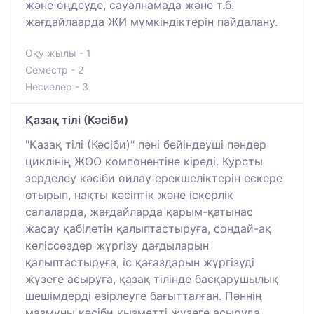
және өңдеуде, сауалнамада және т.б.
жағдайлаарда ЖИ мүмкіндіктерін пайдалану.
Оқу жылы - 1
Семестр - 2
Несиелер - 3
Қазақ тілі (Кәсіби)
"Қазақ тілі (Кәсіби)" пәні бейіндеуші пәндер
циклінің ЖОО компонентіне кіреді. Курсты
зерделеу кәсіби ойлау ерекшеліктерін ескере
отырып, нақты кәсіптік және іскерлік
салаларда, жағдайларда қарым-қатынас
жасау қабілетін қалыптастыруға, сондай-ақ
келіссөздер жүргізу дағдыларын
қалыптастыруға, іс қағаздарын жүргізуді
жүзеге асыруға, қазақ тілінде басқарушылық
шешімдерді әзірлеуге бағытталған. Пәннің
мазмұны кәсіби қызметті жүзеге асыруда