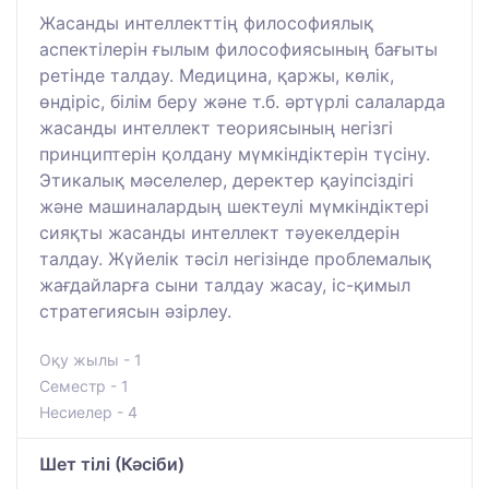
Жасанды интеллекттің философиялық
аспектілерін ғылым философиясының бағыты
ретінде талдау. Медицина, қаржы, көлік,
өндіріс, білім беру және т.б. әртүрлі салаларда
жасанды интеллект теориясының негізгі
принциптерін қолдану мүмкіндіктерін түсіну.
Этикалық мәселелер, деректер қауіпсіздігі
және машиналардың шектеулі мүмкіндіктері
сияқты жасанды интеллект тәуекелдерін
талдау. Жүйелік тәсіл негізінде проблемалық
жағдайларға сыни талдау жасау, іс-қимыл
стратегиясын әзірлеу.
Оқу жылы - 1
Семестр - 1
Несиелер - 4
Шет тілі (Кәсіби)