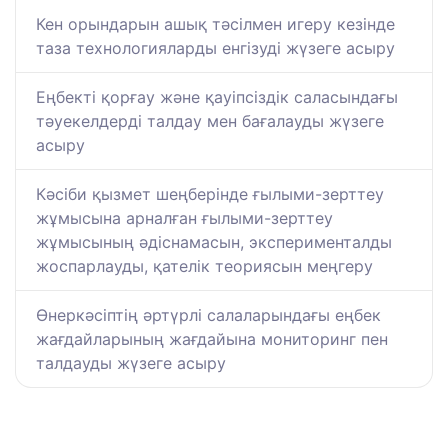
Кен орындарын ашық тәсілмен игеру кезінде
таза технологияларды енгізуді жүзеге асыру
Еңбекті қорғау және қауіпсіздік саласындағы
тәуекелдерді талдау мен бағалауды жүзеге
асыру
Кəсіби қызмет шеңберінде ғылыми-зерттеу
жұмысына арналған ғылыми-зерттеу
жұмысының әдіснамасын, эксперименталды
жоспарлауды, қателік теориясын меңгеру
Өнеркәсіптің әртүрлі салаларындағы еңбек
жағдайларының жағдайына мониторинг пен
талдауды жүзеге асыру