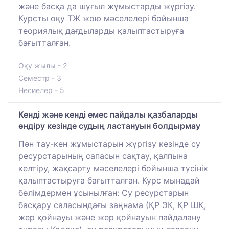
және басқа да шұғыл жұмыстарды жүргізу.
Курсты оқу ТЖ жою мәселелері бойынша
теориялық дағдыларды қалыптастыруға
бағытталған.
Оқу жылы - 2
Семестр - 3
Несиелер - 5
Кенді және кенді емес пайдалы қазбаларды
өндіру кезінде судың ластануын болдырмау
Пән тау-кен жұмыстарын жүргізу кезінде су
ресурстарының сапасын сақтау, қалпына
келтіру, жақсарту мәселелері бойынша түсінік
қалыптастыруға бағытталған. Курс мынадай
бөлімдермен ұсынылған: Су ресурстарын
басқару саласындағы заңнама (ҚР ЭК, ҚР ШҚ,
жер қойнауы және жер қойнауын пайдалану