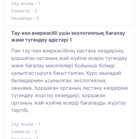
Оқу жылы - 1
Семестр - 2
Несиелер - 5
Тау-кен өнеркәсібі үшін экологиялық бағалау
және түгендеу әдістері 1
Пән тау-кен өнеркәсібінің ластану көздерінің
қоршаған ортаның жай-күйіне әсерін түгендеу
және бағалау мәселелері бойынша білімді
қалыптастыруға бағытталған. Курс мынадай
бөлімдермен ұсынылған: экологиялық
заңнама, Қоршаған ортаның ластану көздеріне
түгендеу жүргізу кезеңдері; қоршаған
ортаның жай-күйіне әсерді бағалауды жүргізу
тәртібі.
Оқу жылы - 1
Семестр - 2
Несиелер - 5