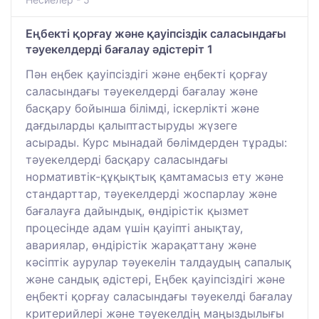
Еңбекті қорғау және қауіпсіздік саласындағы
тәуекелдерді бағалау әдістеріт 1
Пән еңбек қауіпсіздігі және еңбекті қорғау
саласындағы тәуекелдерді бағалау және
басқару бойынша білімді, іскерлікті және
дағдыларды қалыптастыруды жүзеге
асырады. Курс мынадай бөлімдерден тұрады:
тәуекелдерді басқару саласындағы
нормативтік-құқықтық қамтамасыз ету және
стандарттар, тәуекелдерді жоспарлау және
бағалауға дайындық, өндірістік қызмет
процесінде адам үшін қауіпті анықтау,
авариялар, өндірістік жарақаттану және
кәсіптік аурулар тәуекелін талдаудың сапалық
және сандық әдістері, Еңбек қауіпсіздігі және
еңбекті қорғау саласындағы тәуекелді бағалау
критерийлері және тәуекелдің маңыздылығы