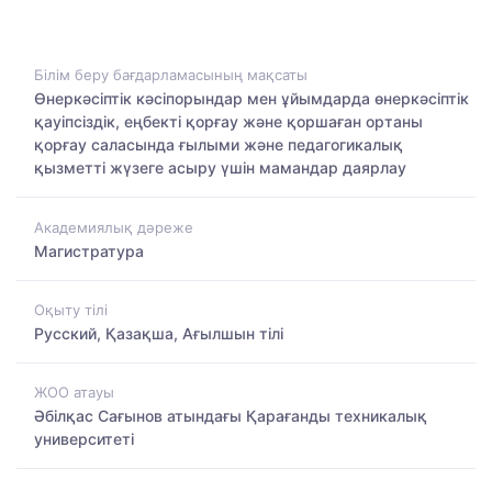
Білім беру бағдарламасының мақсаты
Өнеркәсіптік кәсіпорындар мен ұйымдарда өнеркәсіптік
қауіпсіздік, еңбекті қорғау және қоршаған ортаны
қорғау саласында ғылыми және педагогикалық
қызметті жүзеге асыру үшін мамандар даярлау
Академиялық дәреже
Магистратура
Оқыту тілі
Русский, Қазақша, Ағылшын тілі
ЖОО атауы
Әбілқас Сағынов атындағы Қарағанды техникалық
университеті