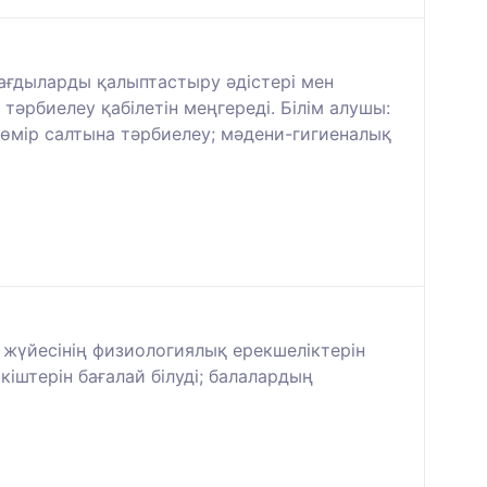
ағдыларды қалыптастыру әдістері мен
тәрбиелеу қабілетін меңгереді. Білім алушы:
 өмір салтына тәрбиелеу; мәдени-гигиеналық
 жүйесінің физиологиялық ерекшеліктерін
іштерін бағалай білуді; балалардың