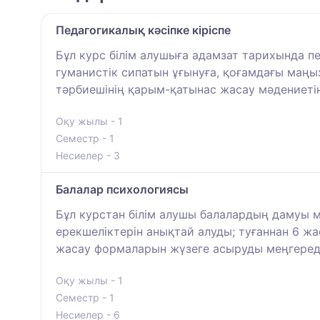
Педагогикалық кәсіпке кіріспе
Бұл курс білім алушыға адамзат тарихында п
гуманистік сипатын ұғынуға, қоғамдағы маңыз
тәрбиешінің қарым-қатынас жасау мәдениетін,
Оқу жылы - 1
Семестр - 1
Несиелер - 3
Балалар психологиясы
Бұл курстан білім алушы балалардың дамуы м
ерекшеліктерін анықтай алуды; туғаннан 6 ж
жасау формаларын жүзеге асыруды меңгереді
Оқу жылы - 1
Семестр - 1
Несиелер - 6