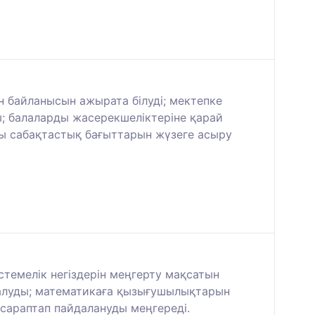
ен байланысын ажырата білуді; мектепке
ы; балаларды жасерекшеліктеріне қарай
ғы сабақтастық бағыттарын жүзеге асыру
темелік негіздерін меңгерту мақсатын
 алуды; математикаға қызығушылықтарын
сараптап пайдалануды меңгереді.