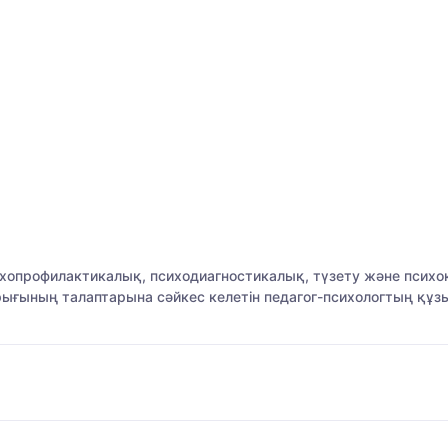
психопрофилактикалық, психодиагностикалық, түзету және пс
рығының талаптарына сәйкес келетін педагог-психологтың құзыр