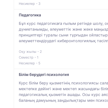
Несиелер - 3
Педагогика
Бұл курс педагогикаға ғылым ретінде шолу,
дүниетанымды, әлеуметтік және жеке маңызд
принциптері туралы сыни тұрғыдан ойластыра
әлеуметтендірудегі киберонтологиялық тәсіл
Оқу жылы - 2
Семестр - 1
Несиелер - 5
Білім берудегі психология
Курс білім беру қызметінің психологиясы сал
мектепке дейінгі және мектеп жасындағы білі
педагогикалық қызметін ашады. Осы курс аясы
баланың дамуының заңдылықтары мен психоло