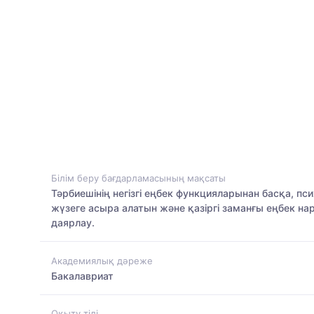
Білім беру бағдарламасының мақсаты
Тәрбиешінің негізгі еңбек функцияларынан басқа, 
жүзеге асыра алатын және қазіргі заманғы еңбек на
даярлау.
Академиялық дәреже
Бакалавриат
Оқыту тілі