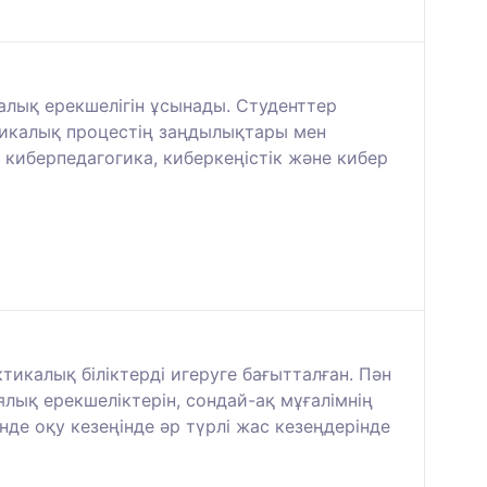
алық ерекшелігін ұсынады. Студенттер
гикалық процестің заңдылықтары мен
 киберпедагогика, киберкеңістік және кибер
тикалық біліктерді игеруге бағытталған. Пән
лық ерекшеліктерін, сондай-ақ мұғалімнің
нде оқу кезеңінде әр түрлі жас кезеңдерінде