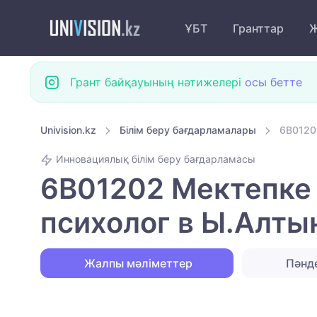
ҰБТ
Гранттар
Ж
Грант байқауының нәтижелері
осы бетте
Univision.kz
Білім беру бағдарламалары
6B0120
Инновациялық білім беру бағдарламасы
6B01202 Мектепке 
психолог в Ы.Алт
Жалпы мәліметтер
Пәнд