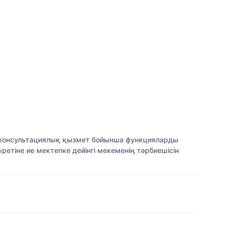
ихоконсультациялық қызмет бойынша функцияларды
етіне ие мектепке дейінгі мекеменің тәрбиешісін