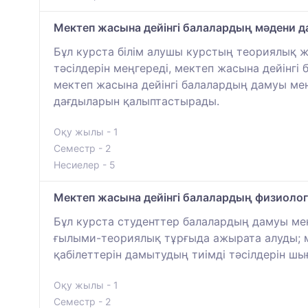
Мектеп жасына дейінгі балалардың мәдени д
Бұл курста білім алушы курстың теориялық 
тәсілдерін меңгереді, мектеп жасына дейінгі
мектеп жасына дейінгі балалардың дамуы мен
дағдыларын қалыптастырады.
Оқу жылы - 1
Семестр - 2
Несиелер - 5
Мектеп жасына дейінгі балалардың физиоло
Бұл курста студенттер балалардың дамуы мен
ғылыми-теориялық тұрғыда ажырата алуды; ме
қабілеттерін дамытудың тиімді тәсілдерін шы
Оқу жылы - 1
Семестр - 2