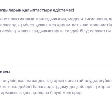
ағдыларын қалыптастыру әдістемесі
және практикалық маңыздылығын, мәдени-гигиеналық д
 балалардың мінез-құлқы мен қарым-қатынас мәдениетін 
 өсуінің жалпы заңдылықтарын талдай білу; салауатты
гиясы
 өсуінің жалпы заңдылықтарын сипаттай алуды; жүйке
ктепке дейінгі балалардың даму деңгейлерінің көрсетк
ғармашылықпен қолдана білуді меңгереді.