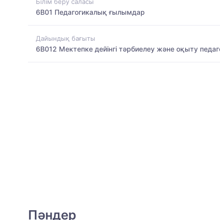
Білім беру саласы
6B01 Педагогикалық ғылымдар
Дайындық бағыты
6B012 Мектепке дейінгі тәрбиелеу және оқыту педа
Пәндер