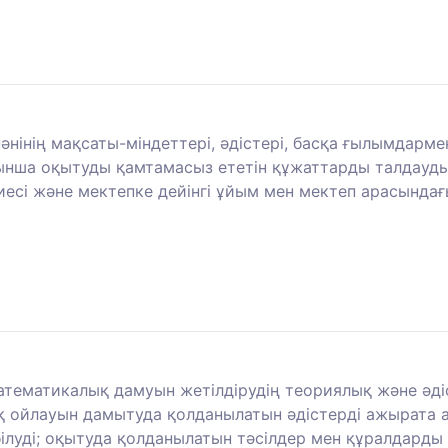
пәнінің мақсаты-міндеттері, әдістері, басқа ғылымдарм
йынша оқытуды қамтамасыз ететін құжаттарды талдауд
иесі және мектепке дейінгі ұйым мен мектеп арасында
атематикалық дамуын жетілдірудің теориялық және әдіс
ық ойлауын дамытуда қолданылатын әдістерді ажырата
луді; оқытуда қолданылатын тәсілдер мен құралдарды 