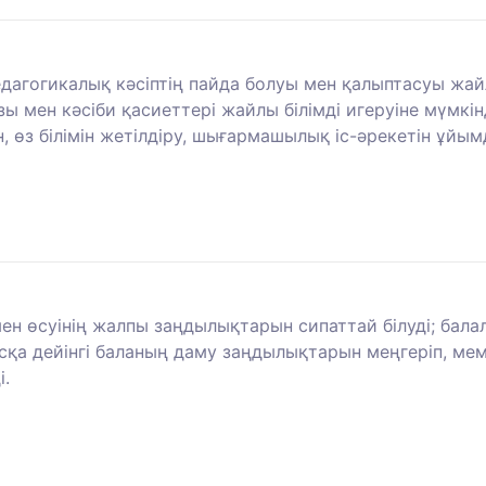
едагогикалық кәсіптің пайда болуы мен қалыптасуы жа
ы мен кәсіби қасиеттері жайлы білімді игеруіне мүмкін
 өз білімін жетілдіру, шығармашылық іс-әрекетін ұйым
ен өсуінің жалпы заңдылықтарын сипаттай білуді; бал
асқа дейінгі баланың даму заңдылықтарын меңгеріп, ме
.