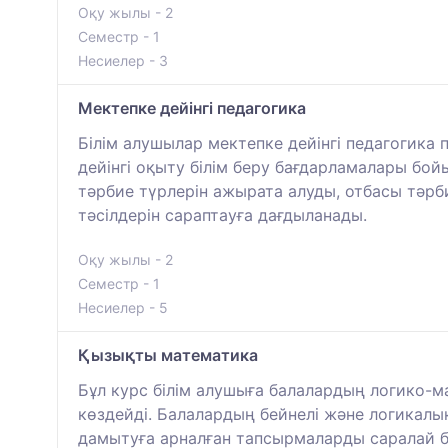
Оқу жылы - 2
Семестр - 1
Несиелер - 3
Мектепке дейінгі педагогика
Білім алушылар мектепке дейінгі педагогика 
дейінгі оқыту білім беру бағдарламалары бо
тәрбие түрлерін ажырата алуды, отбасы тәрб
тәсілдерін сараптауға дағдыланады.
Оқу жылы - 2
Семестр - 1
Несиелер - 5
Қызықты математика
Бұл курс білім алушыға балалардың логико-м
көздейді. Балалардың бейнелі және логикал
дамытуға арналған тапсырмаларды саралай бі