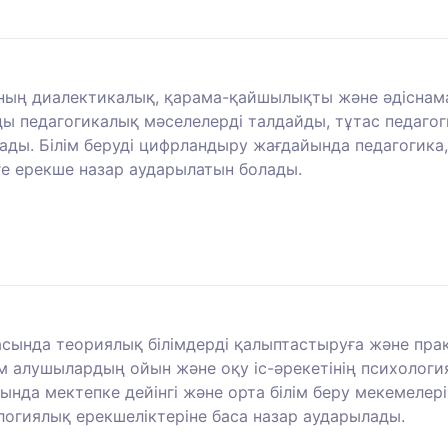
 оның диалектикалық, қарама-қайшылықты және әдіснам
ы педагогикалық мәселелерді талдайды, тұтас педаго
ды. Білім беруді цифрландыру жағдайында педагогика,
ге ерекше назар аударылатын болады.
асында теориялық білімдерді қалыптастыруға және прак
м алушылардың ойын және оқу іс-әрекетінің психология
нда мектепке дейінгі және орта білім беру мекемелері
гиялық ерекшеліктеріне баса назар аударылады.