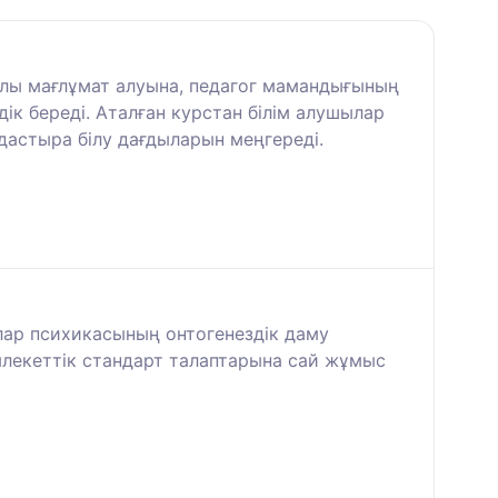
йлы мағлұмат алуына, педагог мамандығының
дік береді. Аталған курстан білім алушылар
дастыра білу дағдыларын меңгереді.
алар психикасының онтогенездік даму
млекеттік стандарт талаптарына сай жұмыс