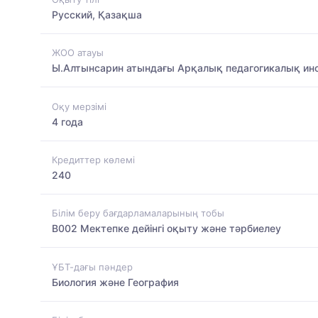
Русский, Қазақша
ЖОО атауы
Ы.Алтынсарин атындағы Арқалық педагогикалық ин
Оқу мерзімі
4 года
Кредиттер көлемі
240
Білім беру бағдарламаларының тобы
B002 Мектепке дейінгі оқыту және тәрбиелеу
ҰБТ-дағы пәндер
Биология және География