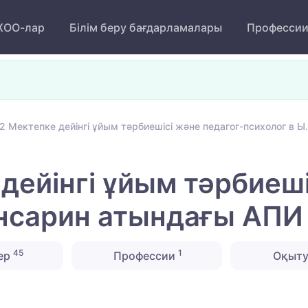
ОО-лар
Білім беру бағдарламалары
Професси
2 Мектепке дейінгі ұйым тәрбиешісі және педагог-психолог в 
дейінгі ұйым тәрбиеші
ынсарин атындағы АПИ
45
1
ер
Профессии
Оқыту