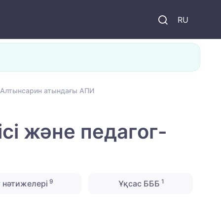
и
RU
Ы.Алтынсарин атындағы АПИ
сі және педагог-
9
1
 нәтижелері
Ұқсас БББ