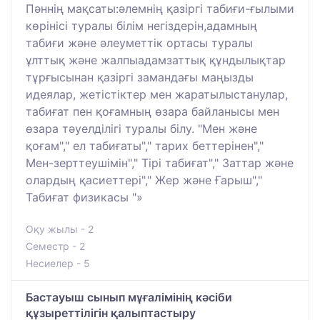
Пәннің мақсаты:әлемнің қазіргі табиғи-ғылыми
көрінісі туралы білім негіздерін,адамның
табиғи және әлеуметтік ортасы туралы
ұлттық және жалпыадамзаттық құндылықтар
тұрғысынан қазіргі замандағы маңызды
идеялар, жетістіктер мен жаратылыстанулар,
табиғат пен қоғамның өзара байланысы мен
өзара тәуелділігі туралы білу. "Мен және
қоғам"," ел табиғаты"," тарих беттерінен","
Мен-зерттеушімін"," Тірі табиғат"," Заттар және
олардың қасиеттері"," Жер және Ғарыш","
Табиғат физикасы "»
Оқу жылы - 2
Семестр - 2
Несиелер - 5
Бастауыш сынып мұғалімінің кәсіби
құзыреттілігін қалыптастыру