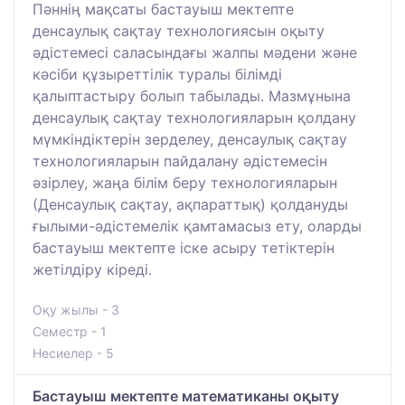
Пәннің мақсаты бастауыш мектепте
денсаулық сақтау технологиясын оқыту
әдістемесі саласындағы жалпы мәдени және
кәсіби құзыреттілік туралы білімді
қалыптастыру болып табылады. Мазмұнына
денсаулық сақтау технологияларын қолдану
мүмкіндіктерін зерделеу, денсаулық сақтау
технологияларын пайдалану әдістемесін
әзірлеу, жаңа білім беру технологияларын
(Денсаулық сақтау, ақпараттық) қолдануды
ғылыми-әдістемелік қамтамасыз ету, оларды
бастауыш мектепте іске асыру тетіктерін
жетілдіру кіреді.
Оқу жылы - 3
Семестр - 1
Несиелер - 5
Бастауыш мектепте математиканы оқыту