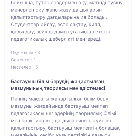
бойынша, тұтас сөздермен оқу, мәтінді түсіну,
мәнерлеп оқу және жазу дағдыларын
қалыптастыру дағдыларына ие болады.
Студенттер ойлау, есте сақтау, қиял,
қабылдау, зейінді дамытуға ықпал ететін
педагогикалық шеберлікті меңгереді.
Оқу жылы - 3
Семестр - 1
Несиелер - 5
Бастауыш білім берудің жаңартылған
мазмұнының теориясы мен әдістемесі
Пәннің мақсаты жаңартылған білім беру
мазмұны жағдайында бастауыш мектеп
педагогикасы негіздерінің теориялық білімі
мен практикалық дағдыларының жүйесін
қалыптастыру, бастауыш мектептің болашақ
мұғалімінің кәсіби құзыреттілігін дамыту