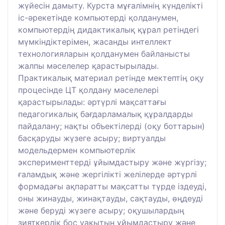
жүйесін дамыту. Курста мұғалімнің күнделікті
іс-әрекетінде компьютерді қолданумен,
компьютердің дидактикалық құрал ретіндегі
мүмкіндіктерімен, жасанды интеллект
технологияларын қолданумен байланысты
жалпы мәселелер қарастырылады.
Практикалық материал ретінде мектептің оқу
процесінде ЦТ қолдану мәселелері
қарастырылады: әртүрлі мақсаттағы
педагогикалық бағдарламалық құралдарды
пайдалану; нақты объектілерді (оқу боттарын)
басқаруды жүзеге асыру; виртуалды
модельдермен компьютерлік
эксперименттерді ұйымдастыру және жүргізу;
ғаламдық және жергілікті желілерде әртүрлі
формадағы ақпаратты мақсатты түрде іздеуді,
оны жинауды, жинақтауды, сақтауды, өңдеуді
және беруді жүзеге асыру; оқушылардың
зияткерлік бос уақытын ұйымдастыру және