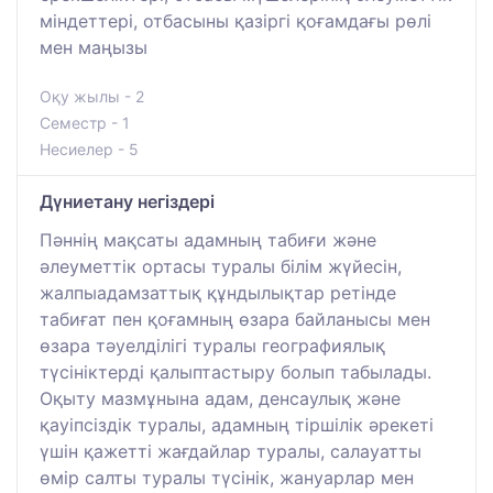
міндеттері, отбасыны қазіргі қоғамдағы рөлі
мен маңызы
Оқу жылы - 2
Семестр - 1
Несиелер - 5
Дүниетану негіздері
Пәннің мақсаты адамның табиғи және
әлеуметтік ортасы туралы білім жүйесін,
жалпыадамзаттық құндылықтар ретінде
табиғат пен қоғамның өзара байланысы мен
өзара тәуелділігі туралы географиялық
түсініктерді қалыптастыру болып табылады.
Оқыту мазмұнына адам, денсаулық және
қауіпсіздік туралы, адамның тіршілік әрекеті
үшін қажетті жағдайлар туралы, салауатты
өмір салты туралы түсінік, жануарлар мен