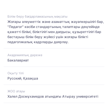
Білім беру бағдарламасының мақсаты
Жоғары әлеуметтік және азаматтық жауапкершілігі бар,
"Педагог" кәсіби стандартының талаптары деңгейінде
қажетті білімі, біліктілігі мен дағдысы, құзыреттілігі бар
бастауыш білім беру жүйесі үшін жоғары білікті
педагогикалық кадрларды даярлау.
Академиялық дәреже
Бакалавриат
Оқыту тілі
Русский, Қазақша
ЖОО атауы
Халел Досмұхамедов атындағы Атырау университеті