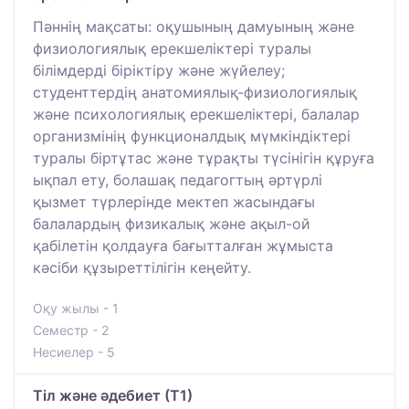
Пәннің мақсаты: оқушының дамуының және
физиологиялық ерекшеліктері туралы
білімдерді біріктіру және жүйелеу;
студенттердің анатомиялық-физиологиялық
және психологиялық ерекшеліктері, балалар
организмінің функционалдық мүмкіндіктері
туралы біртұтас және тұрақты түсінігін құруға
ықпал ету, болашақ педагогтың әртүрлі
қызмет түрлерінде мектеп жасындағы
балалардың физикалық және ақыл-ой
қабілетін қолдауға бағытталған жұмыста
кәсіби құзыреттілігін кеңейту.
Оқу жылы - 1
Семестр - 2
Несиелер - 5
Тіл және әдебиет (Т1)