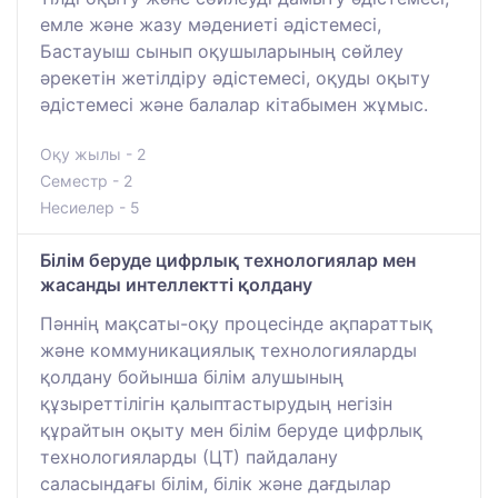
емле және жазу мәдениеті әдістемесі,
Бастауыш сынып оқушыларының сөйлеу
әрекетін жетілдіру әдістемесі, оқуды оқыту
әдістемесі және балалар кітабымен жұмыс.
Оқу жылы - 2
Семестр - 2
Несиелер - 5
Білім беруде цифрлық технологиялар мен
жасанды интеллектті қолдану
Пәннің мақсаты-оқу процесінде ақпараттық
және коммуникациялық технологияларды
қолдану бойынша білім алушының
құзыреттілігін қалыптастырудың негізін
құрайтын оқыту мен білім беруде цифрлық
технологияларды (ЦТ) пайдалану
саласындағы білім, білік және дағдылар