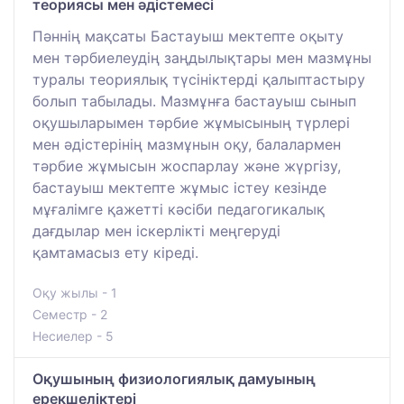
теориясы мен әдістемесі
Пәннің мақсаты Бастауыш мектепте оқыту
мен тәрбиелеудің заңдылықтары мен мазмұны
туралы теориялық түсініктерді қалыптастыру
болып табылады. Мазмұнға бастауыш сынып
оқушыларымен тәрбие жұмысының түрлері
мен әдістерінің мазмұнын оқу, балалармен
тәрбие жұмысын жоспарлау және жүргізу,
бастауыш мектепте жұмыс істеу кезінде
мұғалімге қажетті кәсіби педагогикалық
дағдылар мен іскерлікті меңгеруді
қамтамасыз ету кіреді.
Оқу жылы - 1
Семестр - 2
Несиелер - 5
Оқушының физиологиялық дамуының
ерекшеліктері