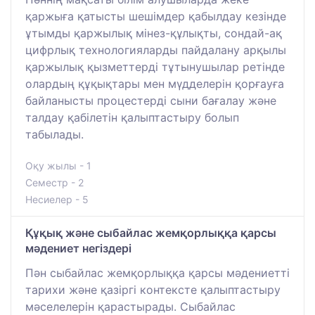
қаржыға қатысты шешімдер қабылдау кезінде
ұтымды қаржылық мінез-құлықты, сондай-ақ
цифрлық технологияларды пайдалану арқылы
қаржылық қызметтерді тұтынушылар ретінде
олардың құқықтары мен мүдделерін қорғауға
байланысты процестерді сыни бағалау және
талдау қабілетін қалыптастыру болып
табылады.
Оқу жылы - 1
Семестр - 2
Несиелер - 5
Құқық және сыбайлас жемқорлыққа қарсы
мәдениет негіздері
Пән сыбайлас жемқорлыққа қарсы мәдениетті
тарихи және қазіргі контексте қалыптастыру
мәселелерін қарастырады. Сыбайлас