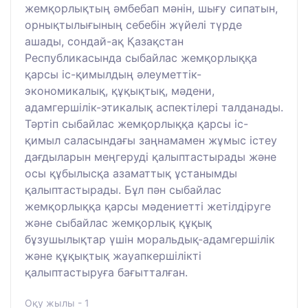
жемқорлықтың әмбебап мәнін, шығу сипатын,
орнықтылығының себебін жүйелі түрде
ашады, сондай-ақ Қазақстан
Республикасында сыбайлас жемқорлыққа
қарсы іс-қимылдың әлеуметтік-
экономикалық, құқықтық, мәдени,
адамгершілік-этикалық аспектілері талданады.
Тәртіп сыбайлас жемқорлыққа қарсы іс-
қимыл саласындағы заңнамамен жұмыс істеу
дағдыларын меңгеруді қалыптастырады және
осы құбылысқа азаматтық ұстанымды
қалыптастырады. Бұл пән сыбайлас
жемқорлыққа қарсы мәдениетті жетілдіруге
және сыбайлас жемқорлық құқық
бұзушылықтар үшін моральдық-адамгершілік
және құқықтық жауапкершілікті
қалыптастыруға бағытталған.
Оқу жылы - 1