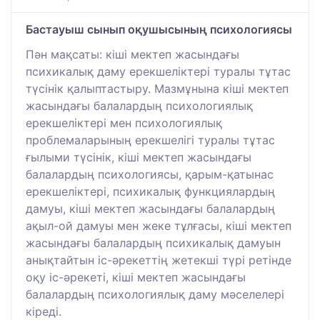
Бастауыш сынып оқушысының психологиясы
Пән мақсаты: кіші мектеп жасындағы
психикалық даму ерекшеліктері туралы тұтас
түсінік қалыптастыру. Мазмұнына кіші мектеп
жасындағы балалардың психологиялық
ерекшеліктері мен психологиялық
проблемаларының ерекшелігі туралы тұтас
ғылыми түсінік, кіші мектеп жасындағы
балалардың психологиясы, қарым-қатынас
ерекшеліктері, психикалық функциялардың
дамуы, кіші мектеп жасындағы балалардың
ақыл-ой дамуы мен жеке тұлғасы, кіші мектеп
жасындағы балалардың психикалық дамуын
анықтайтын іс-әрекеттің жетекші түрі ретінде
оқу іс-әрекеті, кіші мектеп жасындағы
балалардың психологиялық даму мәселелері
кіреді.