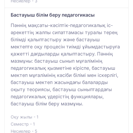
Несиелер - 3
Бастауыш білім беру педагогикасы
Пәннің мақсаты-кәсіптік-педагогикалық іс-
әрекеттің жалпы сипаттамасы туралы терең
білімді қалыптастыру және бастауыш
мектепте оқу процесін тиімді ұйымдастыруға
қажетті дағдыларды қалыптастыру. Пәннің
мазмұны: бастауыш сынып мұғалімінің
педагогикалық қызметіне кіріспе, бастауыш
мектеп мұғалімінің кәсіби білімі мен іскерлігі,
бастауыш мектеп жасындағы балаларды
оқыту теориясы, бастауыш сыныптардағы
педагогикалық үдерістің функциялары,
бастауыш білім беру мазмұны.
Оқу жылы - 1
Семестр - 1
Несиелер - 5