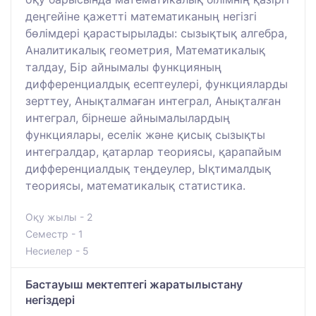
деңгейіне қажетті математиканың негізгі
бөлімдері қарастырылады: сызықтық алгебра,
Аналитикалық геометрия, Математикалық
талдау, Бір айнымалы функцияның
дифференциалдық есептеулері, функцияларды
зерттеу, Анықталмаған интеграл, Анықталған
интеграл, бірнеше айнымалылардың
функциялары, еселік және қисық сызықты
интегралдар, қатарлар теориясы, қарапайым
дифференциалдық теңдеулер, Ықтималдық
теориясы, математикалық статистика.
Оқу жылы - 2
Семестр - 1
Несиелер - 5
Бастауыш мектептегі жаратылыстану
негіздері