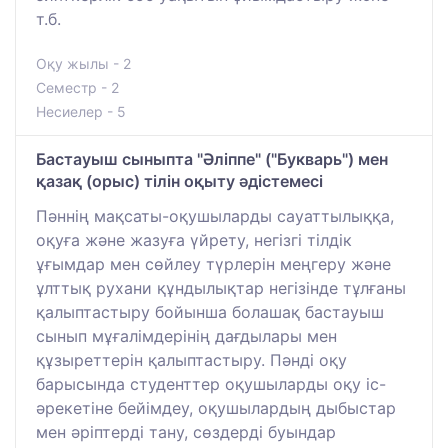
т.б.
Оқу жылы - 2
Семестр - 2
Несиелер - 5
Бастауыш сыныпта "Әліппе" ("Букварь") мен
қазақ (орыс) тілін оқыту әдістемесі
Пәннің мақсаты-оқушыларды сауаттылыққа,
оқуға және жазуға үйрету, негізгі тілдік
ұғымдар мен сөйлеу түрлерін меңгеру және
ұлттық рухани құндылықтар негізінде тұлғаны
қалыптастыру бойынша болашақ бастауыш
сынып мұғалімдерінің дағдылары мен
құзыреттерін қалыптастыру. Пәнді оқу
барысында студенттер оқушыларды оқу іс-
әрекетіне бейімдеу, оқушылардың дыбыстар
мен әріптерді тану, сөздерді буындар