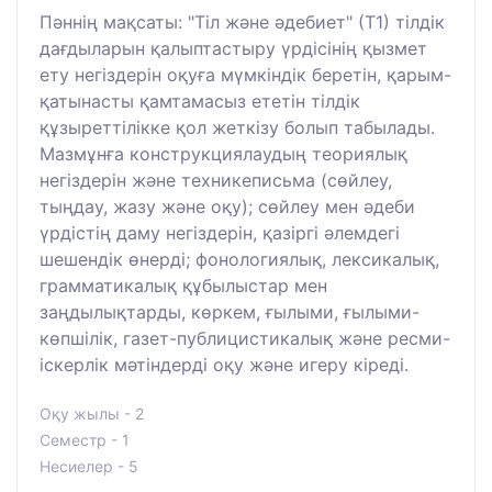
Пәннің мақсаты: "Тіл және әдебиет" (Т1) тілдік
дағдыларын қалыптастыру үрдісінің қызмет
ету негіздерін оқуға мүмкіндік беретін, қарым-
қатынасты қамтамасыз ететін тілдік
құзыреттілікке қол жеткізу болып табылады.
Мазмұнға конструкциялаудың теориялық
негіздерін және техникеписьма (сөйлеу,
тыңдау, жазу және оқу); сөйлеу мен әдеби
үрдістің даму негіздерін, қазіргі әлемдегі
шешендік өнерді; фонологиялық, лексикалық,
грамматикалық құбылыстар мен
заңдылықтарды, көркем, ғылыми, ғылыми-
көпшілік, газет-публицистикалық және ресми-
іскерлік мәтіндерді оқу және игеру кіреді.
Оқу жылы - 2
Семестр - 1
Несиелер - 5