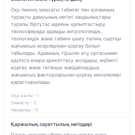
Оқу пәнінің мақсаты табиғат пен қоғамның
тұрақты дамуының негізгі заңдылықтары
туралы біртұтас идеяны қалыптастыру,
техносферада адамды антропогендік,
техногендік және табиғи шығу тегінің сыртқы
жағымсыз әсерлерінен қорғау болып
табылады. Адамның тіршілік ету ортасымен
қауіпсіз өзара әрекеттесу жолдары, еңбекті
қорғау және төтенше жағдайлардың
жағымсыз факторларынан қорғау мәселелері
қарастырылады.
Оқу жылы - 1
Семестр - 2
Несиелер - 5
Қаржылық сауаттылық негіздері
Пәннің мақсаты білім алушыларда жеке