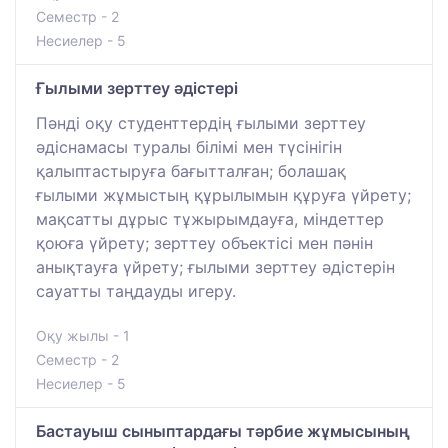
Семестр - 2
Несиелер - 5
Ғылыми зерттеу әдістері
Пәнді оқу студенттердің ғылыми зерттеу
әдіснамасы туралы білімі мен түсінігін
қалыптастыруға бағытталған; болашақ
ғылыми жұмыстың құрылымын құруға үйрету;
мақсатты дұрыс тұжырымдауға, міндеттер
қоюға үйрету; зерттеу объектісі мен пәнін
анықтауға үйрету; ғылыми зерттеу әдістерін
сауатты таңдауды игеру.
Оқу жылы - 1
Семестр - 2
Несиелер - 5
Бастауыш сыныптардағы тәрбие жұмысының