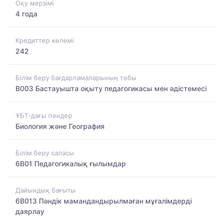
Оқу мерзімі
4 года
Кредиттер көлемі
242
Білім беру бағдарламаларының тобы
B003 Бастауышта оқыту педагогикасы мен әдістемесі
ҰБТ-дағы пәндер
Биология және География
Білім беру саласы
6B01 Педагогикалық ғылымдар
Дайындық бағыты
6B013 Пәндік мамандандырылмаған мұғалімдерді
даярлау