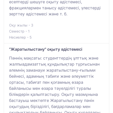
есептерді шешуге оқыту әдістемесі,
фракциялармен танысу әдістемесі, үлестерді
зерттеу әдістемесі және т. б.
Оқу жылы - 3
Семестр - 1
Несиелер - 5
"Жаратылыстану" оқыту әдістемесі
Пәннің мақсаты: студенттердің ұлттық және
жалпыадамзаттық құндылықтар тұрғысынан
әлемнің заманауи жаратылыстану-ғылыми
бейнесі, адамның табиғи және әлеуметтік
ортасы, табиғат пен қоғамның өзара
байланысы мен өзара тәуелділігі туралы
білімдерін қалыптастыру. Оқыту мазмұнына
бастауыш мектепте Жаратылыстану пәнін
оқытудың бірізділігі, бағдарламалар мен
оқулықтардың байланысы, Оқыту құралдары,