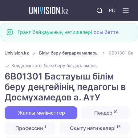
RU
Грант байқауының нәтижелері
осы бетте
Univision.kz
Білім беру бағдарламалары
6B01301 Баст
Қолданыстағы білім беру бағдарламасы
6B01301 Бастауыш білім
беру деңгейінің педагогы в
Досмұхамедов а. АтУ
51
Жалпы мәліметтер
Пәндер
1
15
Профессии
Оқыту нәтижелері