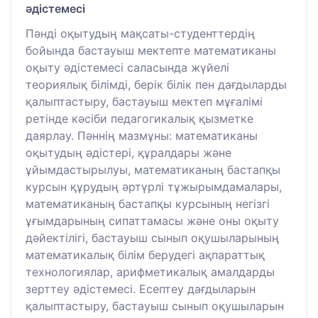
әдістемесі
Пәнді оқытудың мақсаты-студенттердің
бойында бастауыш мектепте математиканы
оқыту әдістемесі саласында жүйелі
теориялық білімді, берік білік пен дағдыларды
қалыптастыру, бастауыш мектеп мұғалімі
ретінде кәсіби педагогикалық қызметке
даярлау. Пәннің мазмұны: математиканы
оқытудың әдістері, құралдары және
ұйымдастырылуы, математиканың бастапқы
курсын құрудың әртүрлі тұжырымдамалары,
математиканың бастапқы курсының негізгі
ұғымдарының сипаттамасы және оны оқыту
дәйектілігі, бастауыш сынып оқушыларының
математикалық білім берудегі ақпараттық
технологиялар, арифметикалық амалдарды
зерттеу әдістемесі. Есептеу дағдыларын
қалыптастыру, бастауыш сынып оқушыларын