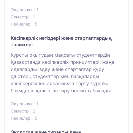
Оқу жылы - 1
Семестр - 1
Несиелер - 5
Кәсіпкерлік негіздері және стартаптардың
тәлімгері
Курсты оқытудың мақсаты студенттердің
Қазақстанда кәсіпкерлік принциптері, жаңа
идеяларды іздеу және стартаптар құру
әдістері, студенттер мен басқаларды
кәсіпкерлікпен айналысуға тарту туралы
білімдерін қалыптастыру болып табылады.
Оқу жылы - 1
Семестр - 2
Несиелер - 5
Экология және тұрақты даму