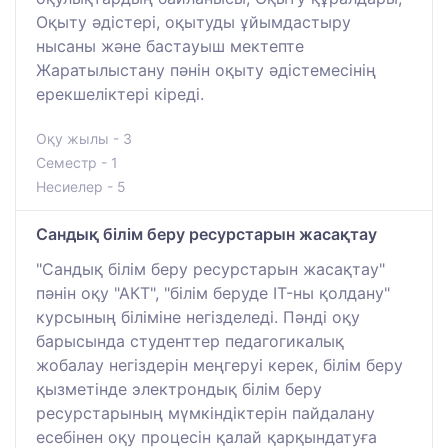
Оқыту әдістері, оқытуды ұйымдастыру
нысаны және бастауыш мектепте
Жаратылыстану пәнін оқыту әдістемесінің
ерекшеліктері кіреді.
Оқу жылы - 3
Семестр - 1
Несиелер - 5
Сандық білім беру ресурстарын жасақтау
"Сандық білім беру ресурстарын жасақтау"
пәнін оқу "АКТ", "білім беруде IT-ны қолдану"
курсының біліміне негізделеді. Пәнді оқу
барысында студенттер педагогикалық
жобалау негіздерін меңгеруі керек, білім беру
қызметінде электрондық білім беру
ресурстарының мүмкіндіктерін пайдалану
есебінен оқу процесін қалай қарқындатуға