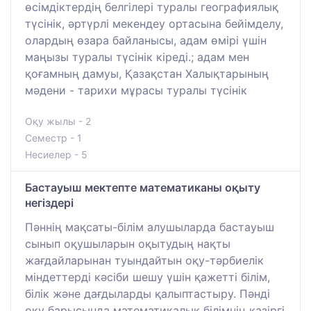
өсімдіктердің белгілері туралы географиялық
түсінік, әртүрлі мекендеу ортасына бейімделу,
олардың өзара байланысы, адам өмірі үшін
маңызы туралы түсінік кіреді.; адам мен
қоғамның дамуы, Қазақстан Халықтарының
мәдени - тарихи мұрасы туралы түсінік
Оқу жылы - 2
Семестр - 1
Несиелер - 5
Бастауыш мектепте математиканы оқыту
негіздері
Пәннің мақсаты-білім алушыларда бастауыш
сынып оқушыларын оқытудың нақты
жағдайларынан туындайтын оқу-тәрбиелік
міндеттерді кәсіби шешу үшін қажетті білім,
білік және дағдыларды қалыптастыру. Пәнді
оқу барысында математикалық білімнің қазіргі