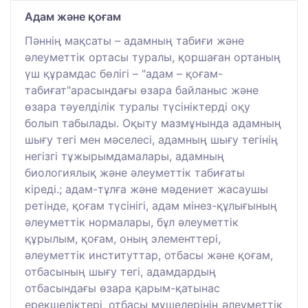
Адам және қоғам
Пәннің мақсаты – адамның табиғи және
әлеуметтік ортасы туралы, қоршаған ортаның
үш құрамдас бөлігі – "адам – қоғам-
табиғат"арасындағы өзара байланыс және
өзара тәуелділік туралы түсініктерді оқу
болып табылады. Оқыту мазмұнында адамның
шығу тегі мен мәселесі, адамның шығу тегінің
негізгі тұжырымдамалары, адамның
биологиялық және әлеуметтік табиғаты
кіреді.; адам-тұлға және мәдениет жасаушы
ретінде, қоғам түсінігі, адам мінез-құлығының
әлеуметтік нормалары, бұл әлеуметтік
құрылым, қоғам, оның элементтері,
әлеуметтік институттар, отбасы және қоғам,
отбасының шығу тегі, адамдардың
отбасындағы өзара қарым-қатынас
ерекшеліктері, отбасы мүшелерінің әлеуметтік