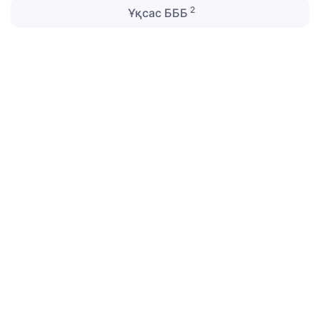
2
Ұқсас БББ