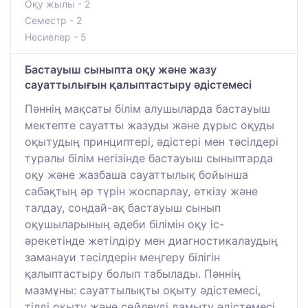
Оқу жылы - 2
Семестр - 2
Несиелер - 5
Бастауыш сыныпта оқу және жазу
сауаттылығын қалыптастыру әдістемесі
Пәннің мақсаты білім алушыларда бастауыш
мектепте сауатты жазуды және дұрыс оқуды
оқытудың принциптері, әдістері мен тәсілдері
туралы білім негізінде бастауыш сыныптарда
оқу және жазбаша сауаттылық бойынша
сабақтың әр түрін жоспарлау, өткізу және
талдау, сондай-ақ бастауыш сынып
оқушыларының әдеби білімін оқу іс-
әрекетінде жетілдіру мен диагностикалаудың
заманауи тәсілдерін меңгеру білігін
қалыптастыру болып табылады. Пәннің
мазмұны: сауаттылықты оқыту әдістемесі,
тілді оқыту және сөйлеуді дамыту әдістемесі,