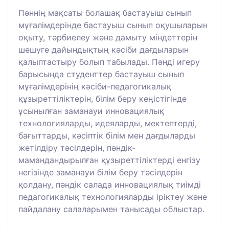
Пәннің мақсаты болашақ бастауыш сынып
мұғалімдерінде бастауыш сынып оқушыларын
оқыту, тәрбиелеу және дамыту міндеттерін
шешуге дайындықтың кәсіби дағдыларын
қалыптастыру болып табылады. Пәнді игеру
барысында студенттер бастауыш сынып
мұғалімдерінің кәсіби-педагогикалық
құзыреттіліктерін, білім беру кеңістігінде
ұсынылған заманауи инновациялық
технологияларды, идеяларды, мектептерді,
бағыттарды, кәсіптік білім мен дағдыларды
жетілдіру тәсілдерін, пәндік-
мамандандырылған құзыреттіліктерді енгізу
негізінде заманауи білім беру тәсілдерін
қолдану, пәндік салада инновациялық тиімді
педагогикалық технологияларды іріктеу және
пайдалану салаларымен танысады облыстар.