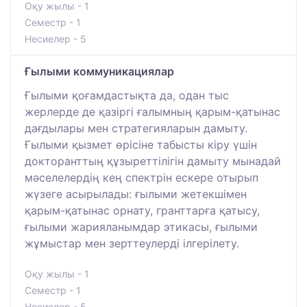
Оқу жылы - 1
Семестр - 1
Несиелер - 5
Ғылыми коммуникациялар
Ғылыми қоғамдастықта да, одан тыс
жерлерде де қазіргі ғалымның қарым-қатынас
дағдылары мен стратегияларын дамыту.
Ғылыми қызмет өрісіне табысты кіру үшін
докторанттың құзыреттілігін дамыту мынадай
мәселелердің кең спектрін ескере отырып
жүзеге асырылады: ғылыми жетекшімен
қарым-қатынас орнату, гранттарға қатысу,
ғылыми жарияланымдар этикасы, ғылыми
жұмыстар мен зерттеулерді ілгерілету.
Оқу жылы - 1
Семестр - 1
Несиелер - 5