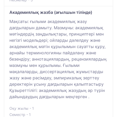
Академиялық жазба (ағылшын тілінде)
Мақсаты: ғылыми академиялық жазу
дағдыларын дамыту. Мазмұны: академиялық
мәтіндердің заңдылықтары, принциптері мен
негізгі модельдері; ойларды дәлелдеу және
академиялық мәтін құрылымын сауатты құру,
арнайы терминологияны пайдалану және
безендіру; аннотациялардың, рецензиялардың
мазмұны мен құрылымы. Ғылыми
мақалаларды, диссертациялық жұмыстарды
жазу және рәсімдеу, эмпирикалық зерттеу
деректерін ұсыну дағдыларын қалыптастыру
Құзыреттілігі: академиялық жазудың әр түрін
дайындаудың дағдыларын меңгерген .
Оқу жылы - 1
Семестр - 1