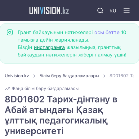
RU
Грант байқауының нәтижелері
осы бетте
10
тамызға дейін жарияланады.
Біздің
инстаграмға
жазылыңыз, гранттық
байқаудың нәтижелерін жіберіп алмау үшін!
Univision.kz
Білім беру бағдарламалары
8D01602 Тари
Жаңа білім беру бағдарламасы
8D01602 Тарих-дінтану в
Абай атындағы Қазақ
ұлттық педагогикалық
университеті