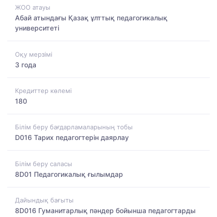
ЖОО атауы
Абай атындағы Қазақ ұлттық педагогикалық
университеті
Оқу мерзімі
3 года
Кредиттер көлемі
180
Білім беру бағдарламаларының тобы
D016 Тарих педагогтерін даярлау
Білім беру саласы
8D01 Педагогикалық ғылымдар
Дайындық бағыты
8D016 Гуманитарлық пәндер бойынша педагогтарды