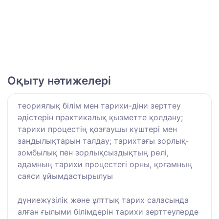
Оқыту нәтижелері
теориялық білім мен тарихи-діни зерттеу
әдістерін практикалық қызметте қолдану;
тарихи процестің қозғаушы күштері мен
заңдылықтарын талдау; тарихтағы зорлық-
зомбылық пен зорлықсыздықтың рөлі,
адамның тарихи процестегі орны, қоғамның
саяси ұйымдастырылуы
дүниежүзілік және ұлттық тарих саласында
алған ғылыми білімдерін тарихи зерттеулерде