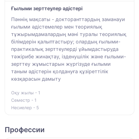
Ғылыми зерттеулер әдістері
Пәннің мақсаты - докторанттардың заманауи
ғылыми әдістемелер мен теориялық
тұжырымдамалардың мәні туралы теориялық
білімдерін қалыптастыру; олардың ғылыми-
практикалық зерттеулерді ұйымдастыруда
тәжірибе жинақтау, ізденушілік және ғылыми-
зерттеу жұмыстарын жүргізуде ғылыми
таным әдістерін қолдануға құзіреттілік
көзқарасын дамыту
Оқу жылы - 1
Семестр - 1
Несиелер - 5
Профессии