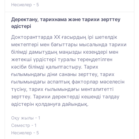
Несиелер - 5
Деректану, тарихнама және тарихи зерттеу
әдістері
Докторанттарда ХХ ғасырдың ірі шетелдік
мектептері мен бағыттары мысалында тарихи
білімді дамытудың маңызды кезеңдері мен
жетекші үрдістері туралы тереңдетілген
кәсіби білімді қалыптастыру. Тарих
ғылымындағы діни сананы зерттеу, тарих
ғылымындағы аспаптық факторлар мәселесін
түсіну, тарих ғылымындағы менталитетті
зерттеу. Тарихи деректерді кешенді талдау
әдістерін қолдануға дайындық.
Оқу жылы - 1
Семестр - 1
Несиелер - 5