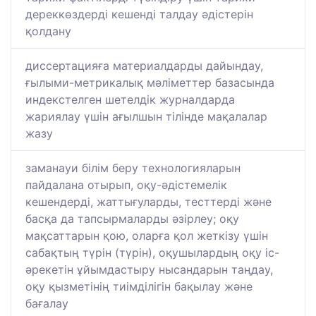
дереккөздерді кешенді талдау әдістерін
қолдану
диссертацияға материалдарды дайындау,
ғылыми-метрикалық мәліметтер базасында
индекстелген шетелдік журналдарда
жариялау үшін ағылшын тілінде мақалалар
жазу
заманауи білім беру технологияларын
пайдалана отырып, оқу-әдістемелік
кешендерді, жаттығуларды, тесттерді және
басқа да тапсырмаларды әзірлеу; оқу
мақсаттарын қою, оларға қол жеткізу үшін
сабақтың түрін (түрін), оқушылардың оқу іс-
әрекетін ұйымдастыру нысандарын таңдау,
оқу қызметінің тиімділігін бақылау және
бағалау