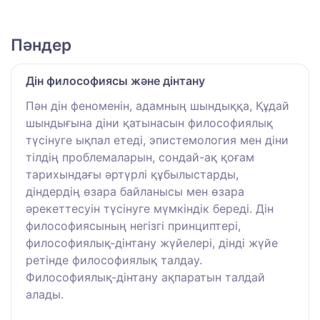
Пәндер
Дін философиясы және дінтану
Пән дін феноменін, адамның шындыққа, Құдай
шындығына діни қатынасын философиялық
түсінуге ықпал етеді, эпистемология мен діни
тілдің проблемаларын, сондай-ақ қоғам
тарихындағы әртүрлі құбылыстарды,
діндердің өзара байланысы мен өзара
әрекеттесуін түсінуге мүмкіндік береді. Дін
философиясының негізгі принциптері,
философиялық-дінтану жүйелері, дінді жүйе
ретінде философиялық талдау.
Философиялық-дінтану ақпаратын талдай
алады.