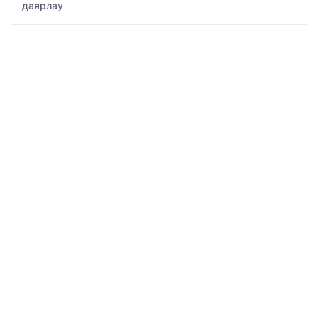
даярлау