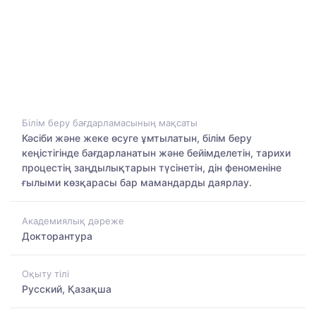
Білім беру бағдарламасының мақсаты
Кәсіби және жеке өсуге ұмтылатын, білім беру
кеңістігінде бағдарланатын және бейімделетін, тарихи
процестің заңдылықтарын түсінетін, дін феноменіне
ғылыми көзқарасы бар мамандарды даярлау.
Академиялық дәреже
Докторантура
Оқыту тілі
Русский, Қазақша