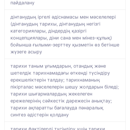
пайдалану
дінтанудың іргелі әдіснамасы мен мәселелері
(дінтанудың тарихы, дінтанудың негізгі
категориялары, діндердің қазіргі
концепциялары, діни сана мен мінез-құлық)
бойынша ғылыми-зерттеу қызметін өз бетінше
жүзеге асыру
тарихи таным ұғымдарын, отандық және
шетелдік тарихнамадағы өткенді түсіндіру
ерекшеліктерін талдау; тарихнаманың
пікірталас мәселелерін шешу жолдарын біледі;
тарихи шығармалардың жекелеген
ережелерінің сәйкестік дәрежесін анықтау;
тарихи ақпаратты бағалауда пәнаралық
синтез әдістерін қолдану
тарихи фактілерді түсіндіру үшін тарихи