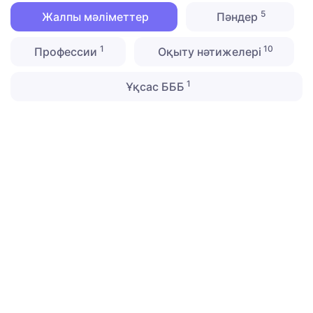
5
Жалпы мәліметтер
Пәндер
1
10
Профессии
Оқыту нәтижелері
1
Ұқсас БББ