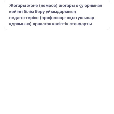
Жоғары және (немесе) жоғары оқу орнынан
кейінгі білім беру ұйымдарының
педагогтеріне (профессор-оқытушылар
құрамына) арналған кәсіптік стандарты