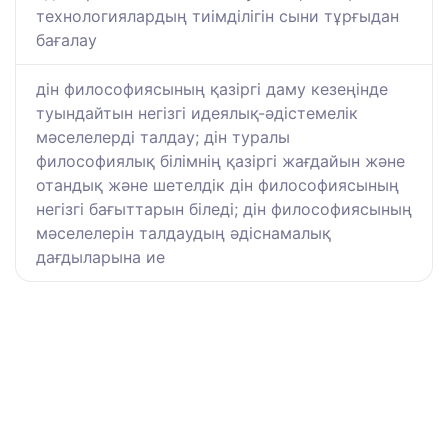
технологиялардың тиімділігін сыни тұрғыдан
бағалау
дін философиясының қазіргі даму кезеңінде
туындайтын негізгі идеялық-әдістемелік
мәселелерді талдау; дін туралы
философиялық білімнің қазіргі жағдайын және
отандық және шетелдік дін философиясының
негізгі бағыттарын біледі; дін философиясының
мәселелерін талдаудың әдіснамалық
дағдыларына ие