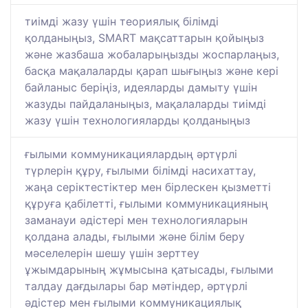
тиімді жазу үшін теориялық білімді
қолданыңыз, SMART мақсаттарын қойыңыз
және жазбаша жобаларыңызды жоспарлаңыз,
басқа мақалаларды қарап шығыңыз және кері
байланыс беріңіз, идеяларды дамыту үшін
жазуды пайдаланыңыз, мақалаларды тиімді
жазу үшін технологияларды қолданыңыз
ғылыми коммуникациялардың әртүрлі
түрлерін құру, ғылыми білімді насихаттау,
жаңа серіктестіктер мен бірлескен қызметті
құруға қабілетті, ғылыми коммуникацияның
заманауи әдістері мен технологияларын
қолдана алады, ғылыми және білім беру
мәселелерін шешу үшін зерттеу
ұжымдарының жұмысына қатысады, ғылыми
талдау дағдылары бар мәтіндер, әртүрлі
әдістер мен ғылыми коммуникациялық