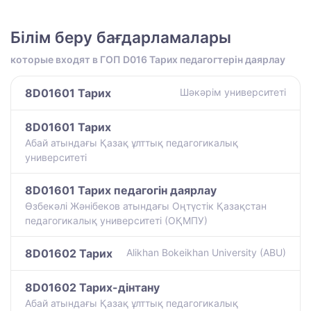
Білім беру бағдарламалары
которые входят в ГОП D016 Тарих педагогтерін даярлау
8D01601 Тарих
Шәкәрім университеті
8D01601 Тарих
Абай атындағы Қазақ ұлттық педагогикалық
университеті
8D01601 Тарих педагогін даярлау
Өзбекәлі Жәнібеков атындағы Оңтүстік Қазақстан
педагогикалық университеті (ОҚМПУ)
8D01602 Тарих
Alikhan Bokeikhan University (ABU)
8D01602 Тарих-дінтану
Абай атындағы Қазақ ұлттық педагогикалық