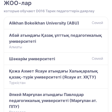
ЖОО-лар
которые обучают D016 Тарих педагогтерін даярлау
Alikhan Bokeikhan University (ABU)
Семей
Абай атындағы Қазақ ұлттық педагогикалық
университеті
Алматы
Шәкәрім университеті
Семей
Қожа Ахмет Ясауи атындағы Халықаралық
қазақ-түрiк университетi (Ясауи ат. ХҚТУ)
Түркістан
Әлкей Марғұлан атындағы Павлодар
педагогикалық университеті (Марғұлан ат.
ППУ)