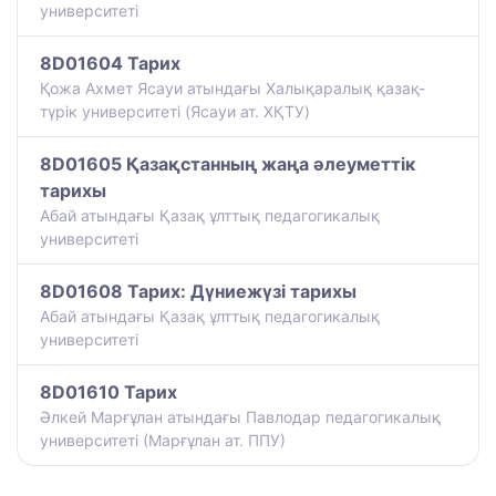
университеті
8D01604 Тарих
Қожа Ахмет Ясауи атындағы Халықаралық қазақ-
түрiк университетi (Ясауи ат. ХҚТУ)
8D01605 Қазақстанның жаңа әлеуметтік
тарихы
Абай атындағы Қазақ ұлттық педагогикалық
университеті
8D01608 Тарих: Дүниежүзі тарихы
Абай атындағы Қазақ ұлттық педагогикалық
университеті
8D01610 Тарих
Әлкей Марғұлан атындағы Павлодар педагогикалық
университеті (Марғұлан ат. ППУ)