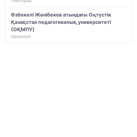
Павлодар
Өзбекәлі Жәнібеков атындағы Оңтүстік
Қазақстан педагогикалық университеті
(ОҚМПУ)
Шымкент