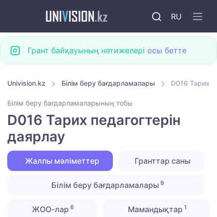
RU
Грант байқауының нәтижелері
осы бетте
Univision.kz
Білім беру бағдарламалары
D016 Тарих п
Білім беру бағдарламаларының тобы
D016 Тарих педагогтерін
даярлау
Жалпы мәліметтер
Гранттар саны
9
Білім беру бағдарламалары
6
1
ЖОО-лар
Мамандықтар