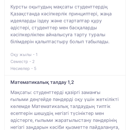
Курсты оқытудың мақсаты студенттердің
Қазақстанда кәсіпкерлік принциптері, жаңа
идеяларды іздеу және стартаптар құру
әдістері, студенттер мен басқаларды
кәсіпкерлікпен айналысуға тарту туралы
білімдерін қалыптастыру болып табылады.
Оқу жылы - 1
Семестр - 2
Несиелер - 5
Мaтематикалық талдау 1,2
Мақсаты: студенттерді қазіргі заманғы
ғылыми деңгейде пәндерді оқу үшін жеткілікті
көлемде Математикалық талдаудың типтік
есептерін шешудің негізгі түсініктер мен
әдістерге, ғылыми жаратылыстану пәндерінің
негізгі заңдарын кәсіби қызметте пайдалануға,