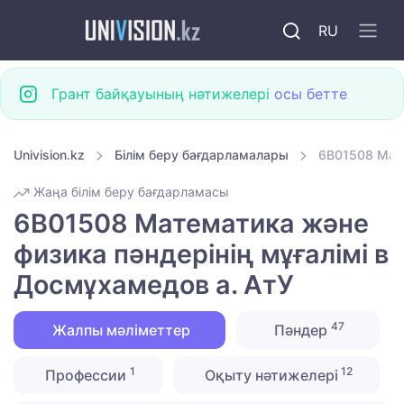
RU
Грант байқауының нәтижелері
осы бетте
Univision.kz
Білім беру бағдарламалары
6B01508 Мате
Жаңа білім беру бағдарламасы
6B01508 Математика және
физика пәндерінің мұғалімі в
Досмұхамедов а. АтУ
47
Жалпы мәліметтер
Пәндер
1
12
Профессии
Оқыту нәтижелері