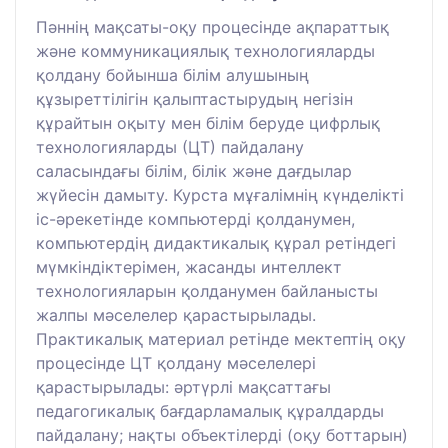
Пәннің мақсаты-оқу процесінде ақпараттық
және коммуникациялық технологияларды
қолдану бойынша білім алушының
құзыреттілігін қалыптастырудың негізін
құрайтын оқыту мен білім беруде цифрлық
технологияларды (ЦТ) пайдалану
саласындағы білім, білік және дағдылар
жүйесін дамыту. Курста мұғалімнің күнделікті
іс-әрекетінде компьютерді қолданумен,
компьютердің дидактикалық құрал ретіндегі
мүмкіндіктерімен, жасанды интеллект
технологияларын қолданумен байланысты
жалпы мәселелер қарастырылады.
Практикалық материал ретінде мектептің оқу
процесінде ЦТ қолдану мәселелері
қарастырылады: әртүрлі мақсаттағы
педагогикалық бағдарламалық құралдарды
пайдалану; нақты объектілерді (оқу боттарын)