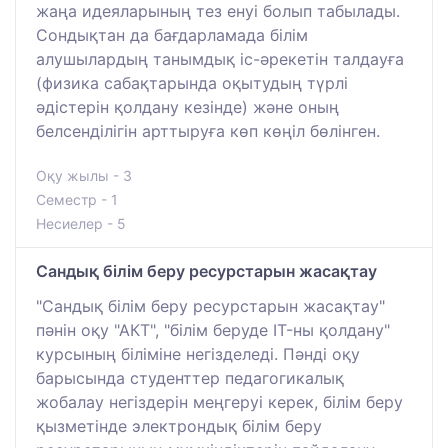
жаңа идеяларының тез енуі болып табылады.
Сондықтан да бағдарламада білім
алушылардың танымдық іс-әрекетін талдауға
(физика сабақтарында оқытудың түрлі
әдістерін қолдану кезінде) және оның
белсенділігін арттыруға көп көңіл бөлінген.
Оқу жылы - 3
Семестр - 1
Несиелер - 5
Сандық білім беру ресурстарын жасақтау
"Сандық білім беру ресурстарын жасақтау"
пәнін оқу "АКТ", "білім беруде IT-ны қолдану"
курсының біліміне негізделеді. Пәнді оқу
барысында студенттер педагогикалық
жобалау негіздерін меңгеруі керек, білім беру
қызметінде электрондық білім беру