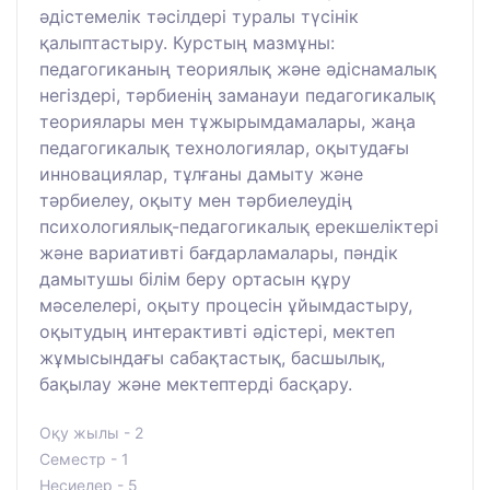
әдістемелік тәсілдері туралы түсінік
қалыптастыру. Курстың мазмұны:
педагогиканың теориялық және әдіснамалық
негіздері, тәрбиенің заманауи педагогикалық
теориялары мен тұжырымдамалары, жаңа
педагогикалық технологиялар, оқытудағы
инновациялар, тұлғаны дамыту және
тәрбиелеу, оқыту мен тәрбиелеудің
психологиялық-педагогикалық ерекшеліктері
және вариативті бағдарламалары, пәндік
дамытушы білім беру ортасын құру
мәселелері, оқыту процесін ұйымдастыру,
оқытудың интерактивті әдістері, мектеп
жұмысындағы сабақтастық, басшылық,
бақылау және мектептерді басқару.
Оқу жылы - 2
Семестр - 1
Несиелер - 5