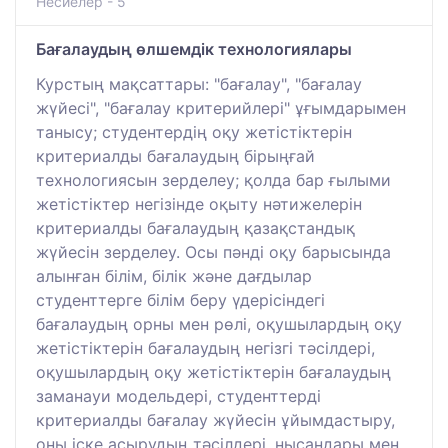
Несиелер - 5
Бағалаудың өлшемдік технологиялары
Курстың мақсаттары: "бағалау", "бағалау
жүйесі", "бағалау критерийлері" ұғымдарымен
танысу; студентердің оқу жетістіктерін
критериалды бағалаудың бірыңғай
технологиясын зерделеу; қолда бар ғылыми
жетістіктер негізінде оқыту нәтижелерін
критериалды бағалаудың қазақстандық
жүйесін зерделеу. Осы пәнді оқу барысында
алынған білім, білік және дағдылар
студенттерге білім беру үдерісіндегі
бағалаудың орны мен рөлі, оқушылардың оқу
жетістіктерін бағалаудың негізгі тәсілдері,
оқушылардың оқу жетістіктерін бағалаудың
заманауи модельдері, студенттерді
критериалды бағалау жүйесін ұйымдастыру,
оны іске асырудың тәсілдері, нысандары мен