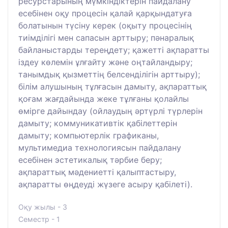
ресурстарының мүмкіндіктерін пайдалану
есебінен оқу процесін қалай қарқындатуға
болатынын түсіну керек (оқыту процесінің
тиімділігі мен сапасын арттыру; пәнаралық
байланыстарды тереңдету; қажетті ақпаратты
іздеу көлемін ұлғайту және оңтайландыру;
танымдық қызметтің белсенділігін арттыру);
білім алушының тұлғасын дамыту, ақпараттық
қоғам жағдайында жеке тұлғаны қолайлы
өмірге дайындау (ойлаудың әртүрлі түрлерін
дамыту; коммуникативтік қабілеттерін
дамыту; компьютерлік графиканы,
мультимедиа технологиясын пайдалану
есебінен эстетикалық тәрбие беру;
ақпараттық мәдениетті қалыптастыру,
ақпаратты өңдеуді жүзеге асыру қабілеті).
Оқу жылы - 3
Семестр - 1