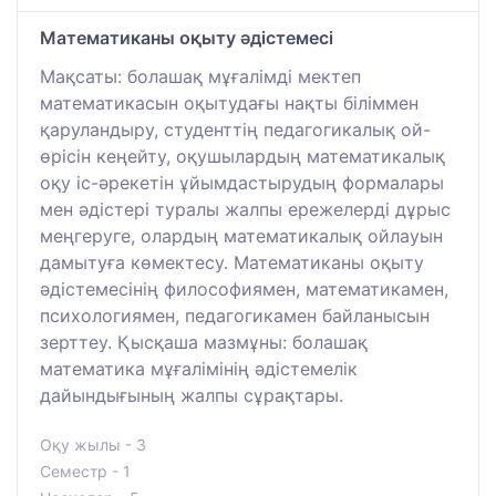
Математиканы оқыту әдістемесі
Мақсаты: болашақ мұғалімді мектеп
математикасын оқытудағы нақты біліммен
қаруландыру, студенттің педагогикалық ой-
өрісін кеңейту, оқушылардың математикалық
оқу іс-әрекетін ұйымдастырудың формалары
мен әдістері туралы жалпы ережелерді дұрыс
меңгеруге, олардың математикалық ойлауын
дамытуға көмектесу. Математиканы оқыту
әдістемесінің философиямен, математикамен,
психологиямен, педагогикамен байланысын
зерттеу. Қысқаша мазмұны: болашақ
математика мұғалімінің әдістемелік
дайындығының жалпы сұрақтары.
Оқу жылы - 3
Семестр - 1