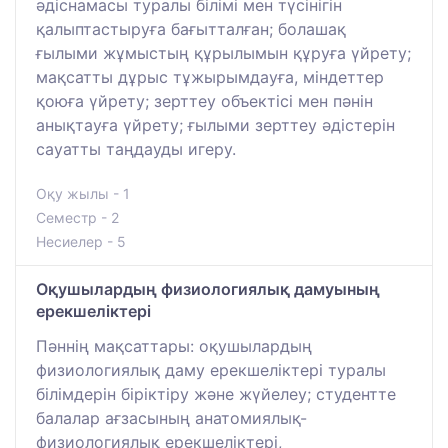
әдіснамасы туралы білімі мен түсінігін
қалыптастыруға бағытталған; болашақ
ғылыми жұмыстың құрылымын құруға үйрету;
мақсатты дұрыс тұжырымдауға, міндеттер
қоюға үйрету; зерттеу объектісі мен пәнін
анықтауға үйрету; ғылыми зерттеу әдістерін
сауатты таңдауды игеру.
Оқу жылы - 1
Семестр - 2
Несиелер - 5
Оқушылардың физиологиялық дамуының
ерекшеліктері
Пәннің мақсаттары: оқушылардың
физиологиялық даму ерекшеліктері туралы
білімдерін біріктіру және жүйелеу; студентте
балалар ағзасының анатомиялық-
физиологиялық ерекшеліктері,