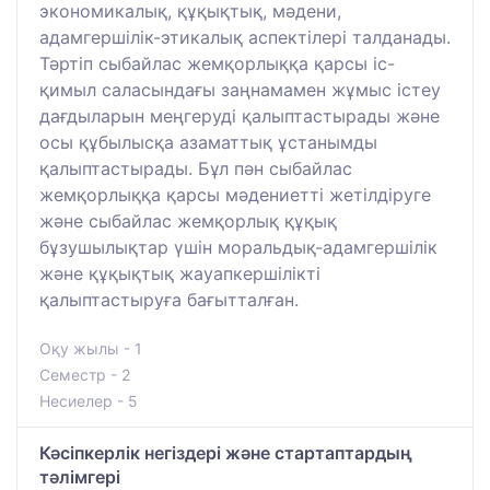
экономикалық, құқықтық, мәдени,
адамгершілік-этикалық аспектілері талданады.
Тәртіп сыбайлас жемқорлыққа қарсы іс-
қимыл саласындағы заңнамамен жұмыс істеу
дағдыларын меңгеруді қалыптастырады және
осы құбылысқа азаматтық ұстанымды
қалыптастырады. Бұл пән сыбайлас
жемқорлыққа қарсы мәдениетті жетілдіруге
және сыбайлас жемқорлық құқық
бұзушылықтар үшін моральдық-адамгершілік
және құқықтық жауапкершілікті
қалыптастыруға бағытталған.
Оқу жылы - 1
Семестр - 2
Несиелер - 5
Кәсіпкерлік негіздері және стартаптардың
тәлімгері