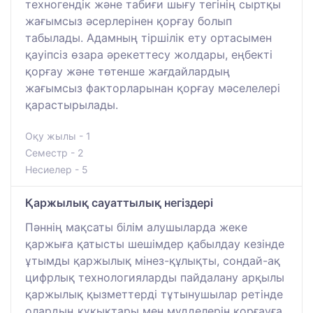
техногендік және табиғи шығу тегінің сыртқы
жағымсыз әсерлерінен қорғау болып
табылады. Адамның тіршілік ету ортасымен
қауіпсіз өзара әрекеттесу жолдары, еңбекті
қорғау және төтенше жағдайлардың
жағымсыз факторларынан қорғау мәселелері
қарастырылады.
Оқу жылы - 1
Семестр - 2
Несиелер - 5
Қаржылық сауаттылық негіздері
Пәннің мақсаты білім алушыларда жеке
қаржыға қатысты шешімдер қабылдау кезінде
ұтымды қаржылық мінез-құлықты, сондай-ақ
цифрлық технологияларды пайдалану арқылы
қаржылық қызметтерді тұтынушылар ретінде
олардың құқықтары мен мүдделерін қорғауға