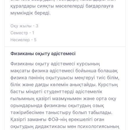
құралдары сияқты мәселелерді бағдарлауға
мүмкіндік береді.
Оқу жылы - 3
Семестр - 1
Несиелер - 5
Физиканы оқыту әдістемесі
Физиканы оқыту әдістемесі курсының
мақсаты физика әдістемесі бойынша болашақ
физика пәнінің оқытушысы меңгеруі тиіс білім,
білік және дағды көлемін анықтайды. Курстың
басты міндеті студенттерді әдістемелік
ғылымның қазіргі мазмұнымен және орта оқу
орындарында физиканы оқытудың озық
тәжірибесімен таныстыру болып табылады.
Қазіргі заманғы ФОӘ-нің ерекшелігі оған
оқытудың дидактикасы мен психологиясының