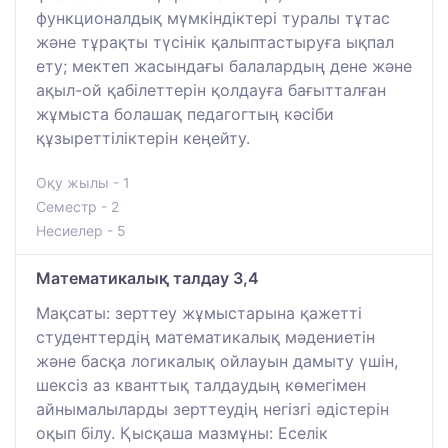
функционалдық мүмкіндіктері туралы тұтас
және тұрақты түсінік қалыптастыруға ықпал
ету; мектеп жасындағы балалардың дене және
ақыл-ой қабілеттерін қолдауға бағытталған
жұмыста болашақ педагогтың кәсіби
құзыреттіліктерін кеңейту.
Оқу жылы - 1
Семестр - 2
Несиелер - 5
Мaтематикалық талдау 3,4
Мақсаты: зерттеу жұмыстарына қажетті
студенттердің математикалық мәдениетін
және басқа логикалық ойлауын дамыту үшін,
шексіз аз кванттық талдаудың көмегімен
айнымалыларды зерттеудің негізгі әдістерін
оқып білу. Қысқаша мазмұны: Еселік