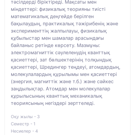
тәсілдерді біріктіреді. Мақсаты мен
міндеттері: физикалық теорияны тиісті
математикалық деңгейде берілген
бақылаудың, практикалық тәжірибенің және
эксперименттің жалпылауы, физикалық
құбылыстар мен шамалар арасындағы
байланыс ретінде көрсету. Мазмұны:
электромагниттік сәулеленудің кванттық
қасиеттері, зат бөлшектерінің толқындық
қасиеттері, Шредингер теңдеуі, атомдардың,
молекулалардың құрылымы мен қасиеттері
(энергия, магниттік және т.б.) және сәйкес
заңдылықтар. Атомдар мен молекулалар
құрылысының кванттық механикалық
теориясының негіздері зерттеледі.
Оқу жылы - 3
Семестр - 1
Несиелер - 4