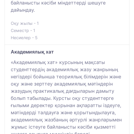
байланысты кәсіби міндеттерді шешуге
дайындау.
Оқу жылы - 1
Семестр - 1
Несиелер - 5
Академиялық хат
«Академиялық хат» курсының мақсаты
студенттердің академиялық жазу жанрының
негіздері бойынша теориялық білімдерін және
оқу және зерттеу академиялық мәтіндерін
жазудың практикалық дағдыларын дамыту
болып табылады. Курсты оқу студенттерге
ғылыми деректер қорынан ақпаратты іздеуге,
мәтіндерді талдауға және қорытындылауға,
академиялық жазбаның әртүрлі жанрларымен
жұмыс істеуге байланысты кәсіби қызметті
жүзеге асыруға мүмкіндік береді.