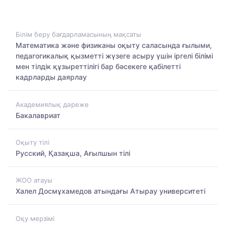
Білім беру бағдарламасының мақсаты
Математика және физиканы оқыту саласында ғылыми,
педагогикалық қызметті жүзеге асыру үшін іргелі білімі
мен тілдік құзыреттілігі бар бәсекеге қабілетті
кадрларды даярлау
Академиялық дәреже
Бакалавриат
Оқыту тілі
Русский, Қазақша, Ағылшын тілі
ЖОО атауы
Халел Досмұхамедов атындағы Атырау университеті
Оқу мерзімі