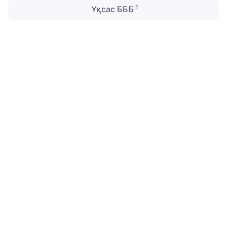
1
Ұқсас БББ