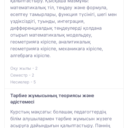
қалыптастыру. Қысқаша мазмұны:
математикалық тіл, теңдеу және формула,
есептеу тамырлары, функция түсінігі, шегі мен
үздіксіздігі, туынды, интеграция,
дифференциалдық теңдеулерді қолдана
отырып математикалық модельдеу,
геометрияға кіріспе, аналитикалық
геометрияға кіріспе, механикаға кіріспе,
алгебраға кіріспе.
Оқу жылы - 2
Семестр - 2
Несиелер - 5
Тәрбие жұмысының теориясы және
әдістемесі
Курстың мақсаты: болашақ педагогтердің
білім алушылармен тәрбие жұмысын жүзеге
асыруға дайындығын қалыптастыру. Пәннің