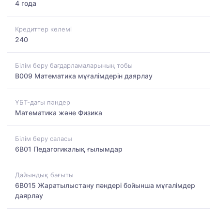
4 года
Кредиттер көлемі
240
Білім беру бағдарламаларының тобы
B009 Математика мұғалімдерін даярлау
ҰБТ-дағы пәндер
Математика және Физика
Білім беру саласы
6B01 Педагогикалық ғылымдар
Дайындық бағыты
6B015 Жаратылыстану пәндері бойынша мұғалімдер
даярлау