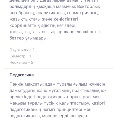
бөлімдердің қысқаша мазмұны: Векторлық
алгебраның, аналитикалық геометрияның,
жазықтықтағы және кеңістіктегі
координаттық әдістің негіздері,
жазықтықтағы сызықтар және екінші ретті
беттер ұғымдары.
Оқу жылы - 2
Семестр - 1
Несиелер - 5
Педагогика
Пәннің мақсаты: адам туралы ғылым жүйесін
дамытудағы және мұғалімнің практикалық іс-
әрекетіндегі педагогиканың орны, рөлі мен
маңызы туралы түсінік қалыптастыру, қазіргі
педагогиканың негізгі принциптері мен
педагогикалық мәселелерді шешудің