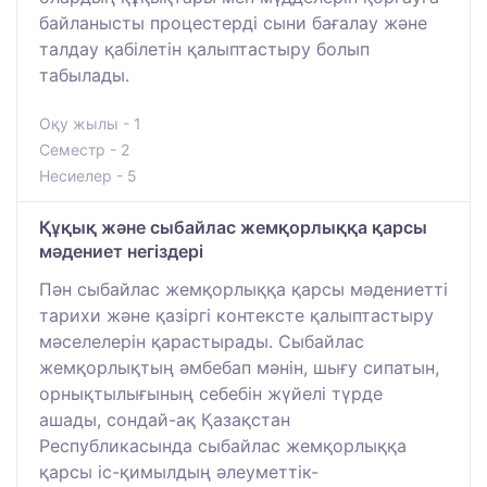
байланысты процестерді сыни бағалау және
талдау қабілетін қалыптастыру болып
табылады.
Оқу жылы - 1
Семестр - 2
Несиелер - 5
Құқық және сыбайлас жемқорлыққа қарсы
мәдениет негіздері
Пән сыбайлас жемқорлыққа қарсы мәдениетті
тарихи және қазіргі контексте қалыптастыру
мәселелерін қарастырады. Сыбайлас
жемқорлықтың әмбебап мәнін, шығу сипатын,
орнықтылығының себебін жүйелі түрде
ашады, сондай-ақ Қазақстан
Республикасында сыбайлас жемқорлыққа
қарсы іс-қимылдың әлеуметтік-