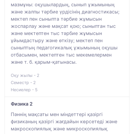
мазмұны: оқушылардың, сынып ұжымының
және жалпы тәрбие үрдісінің диагностикасы;
мектеп пен сыныпта тәрбие жұмысын
жоспарлау және мақсат қою; сыныптан тыс
және мектептен тыс тәрбие жұмысын
ұйымдастыру және өткізу; мектеп пен
сыныптың педагогикалық ұжымының оқушы
отбасымен, мектептен тыс мекемелермен
және т. б. қарым-қатынасы.
Оқу жылы - 2
Семестр - 2
Несиелер - 5
Физика 2
Пәннің мақсаты мен міндеттері қазіргі
физиканың қазіргі жағдайын көрсетеді және
макроскопиялық және микроскопиялық