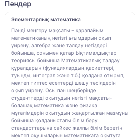
Пәндер
Элементарлық математика
Пәнді меңгеру мақсаты – қарапайым
математиканың негізгі ұғымдарын оқып
үйрену, алгебра және талдау негіздері
бойынша, сонымен қатар Ықтималдықтар
теориясы бойынша Математикалық талдау
құралдарын (функциялардың қасиеттері,
туынды, интеграл және т.б.) қолдана отырып,
мектеп типтес есептерді шешу тәсілдерін
оқып үйрену. Осы пән шеңберінде
студенттерді оқытудың негізгі мақсаты-
болашақ математика және физика
мұғалімдерін оқытудың жаңартылған мазмұны
бойынша қолданыстағы білім беру
стандарттарына сәйкес жалпы білім беретін
мектеп оқушыларын математикаға оқытуға