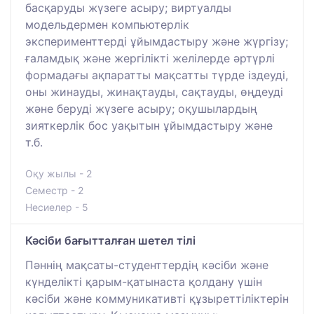
басқаруды жүзеге асыру; виртуалды
модельдермен компьютерлік
эксперименттерді ұйымдастыру және жүргізу;
ғаламдық және жергілікті желілерде әртүрлі
формадағы ақпаратты мақсатты түрде іздеуді,
оны жинауды, жинақтауды, сақтауды, өңдеуді
және беруді жүзеге асыру; оқушылардың
зияткерлік бос уақытын ұйымдастыру және
т.б.
Оқу жылы - 2
Семестр - 2
Несиелер - 5
Кәсіби бағытталған шетел тілі
Пәннің мақсаты-студенттердің кәсіби және
күнделікті қарым-қатынаста қолдану үшін
кәсіби және коммуникативті құзыреттіліктерін