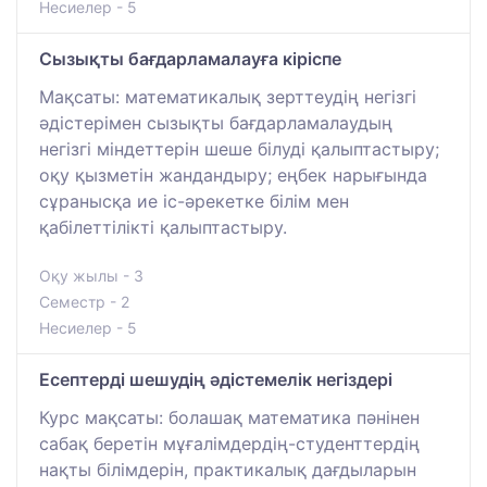
Несиелер - 5
Сызықты бағдарламалауға кіріспе
Мақсаты: математикалық зерттеудің негізгі
әдістерімен сызықты бағдарламалаудың
негізгі міндеттерін шеше білуді қалыптастыру;
оқу қызметін жандандыру; еңбек нарығында
сұранысқа ие іс-әрекетке білім мен
қабілеттілікті қалыптастыру.
Оқу жылы - 3
Семестр - 2
Несиелер - 5
Есептерді шешудің әдістемелік негіздері
Курс мақсаты: болашақ математика пәнінен
сабақ беретін мұғалімдердің-студенттердің
нақты білімдерін, практикалық дағдыларын