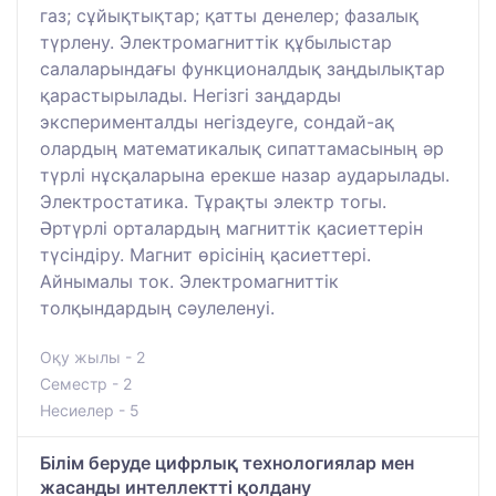
газ; сұйықтықтар; қатты денелер; фазалық
түрлену. Электромагниттік құбылыстар
салаларындағы функционалдық заңдылықтар
қарастырылады. Негізгі заңдарды
эксперименталды негіздеуге, сондай-ақ
олардың математикалық сипаттамасының әр
түрлі нұсқаларына ерекше назар аударылады.
Электростатика. Тұрақты электр тогы.
Әртүрлі орталардың магниттік қасиеттерін
түсіндіру. Магнит өрісінің қасиеттері.
Айнымалы ток. Электромагниттік
толқындардың сәулеленуі.
Оқу жылы - 2
Семестр - 2
Несиелер - 5
Білім беруде цифрлық технологиялар мен
жасанды интеллектті қолдану