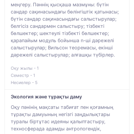
меңгеру. Пәннің қысқаша мазмұны: бүтін
сандар сақинасындағы бөлінгіштік қатынасы;
бүтін сандар сақинасындағы салыстырулар;
белгісіз сандармен салыстыру; тізбекті
бөлшектер; шектеулі тізбекті бөлшектер;
қарапайым модуль бойынша n-ші дәрежелі
салыстырулар; Вильсон теоремасы, екінші
дәрежелі салыстырулар; алғашқы түбірлер.
Оқу жылы - 1
Семестр - 1
Несиелер - 5
Экология және тұрақты даму
Оқу пәнінің мақсаты табиғат пен қоғамның
тұрақты дамуының негізгі заңдылықтары
туралы біртұтас идеяны қалыптастыру,
техносферада адамды антропогендік,