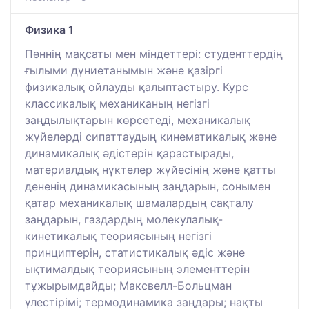
Физика 1
Пәннің мақсаты мен міндеттері: студенттердің
ғылыми дүниетанымын және қазіргі
физикалық ойлауды қалыптастыру. Курс
классикалық механиканың негізгі
заңдылықтарын көрсетеді, механикалық
жүйелерді сипаттаудың кинематикалық және
динамикалық әдістерін қарастырады,
материалдық нүктелер жүйесінің және қатты
дененің динамикасының заңдарын, сонымен
қатар механикалық шамалардың сақталу
заңдарын, газдардың молекулалық-
кинетикалық теориясының негізгі
принциптерін, статистикалық әдіс және
ықтималдық теориясының элементтерін
тұжырымдайды; Максвелл-Больцман
үлестірімі; термодинамика заңдары; нақты