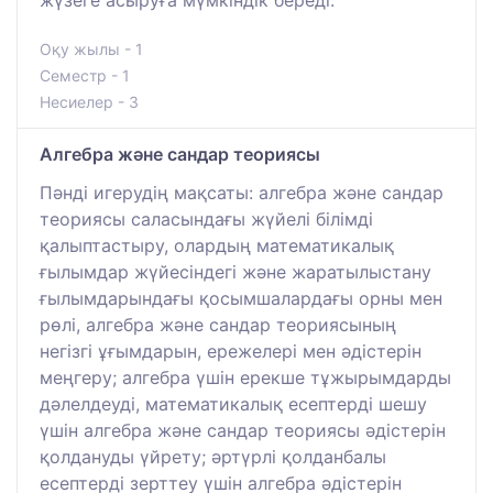
Оқу жылы - 1
Семестр - 1
Несиелер - 3
Алгебра және сандар теориясы
Пәнді игерудің мақсаты: алгебра және сандар
теориясы саласындағы жүйелі білімді
қалыптастыру, олардың математикалық
ғылымдар жүйесіндегі және жаратылыстану
ғылымдарындағы қосымшалардағы орны мен
рөлі, алгебра және сандар теориясының
негізгі ұғымдарын, ережелері мен әдістерін
меңгеру; алгебра үшін ерекше тұжырымдарды
дәлелдеуді, математикалық есептерді шешу
үшін алгебра және сандар теориясы әдістерін
қолдануды үйрету; әртүрлі қолданбалы
есептерді зерттеу үшін алгебра әдістерін