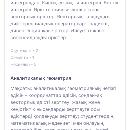
интегралдар. Қисық сызықты интеграл. Беттік
интеграл. Өріс теориясы: скаляр және
векторлық өрістер. Векторлық талдаудағы
дифференциалдық операторлар: градиент,
дивергенция және ротор. Әлеуетті және
соленоидальды өрістер.
Оқу жылы - 2
Семестр - 1
Несиелер - 5
Аналитикалық геометрия
Мақсаты: аналитикалық геометрияның негізгі
әдісін - координаттар әдісін, сондай-ақ
векторлық әдісті зерттеу; жазық және
кеңістіктік нысандарды зерттеуге осы
әдістерді қолдануды зерттеу; студенттердің
математикалық мәдениеті мен ойлауын,
дәлелдей білу дағдыларын дамыту. Негізгі