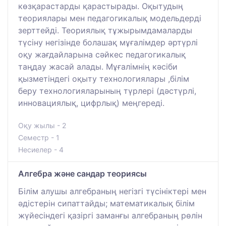
көзқарастарды қарастырады. Оқытудың
теориялары мен педагогикалық модельдерді
зерттейді. Теориялық тұжырымдамаларды
түсіну негізінде болашақ мұғалімдер әртүрлі
оқу жағдайларына сәйкес педагогикалық
таңдау жасай алады. Мұғалімнің кәсіби
қызметіндегі оқыту технологиялары ,білім
беру технологияларының түрлері (дәстүрлі,
инновациялық, цифрлық) меңгереді.
Оқу жылы - 2
Семестр - 1
Несиелер - 4
Алгебра және сандар теориясы
Білім алушы алгебраның негізгі түсініктері мен
әдістерін сипаттайды; математикалық білім
жүйесіндегі қазіргі заманғы алгебраның рөлін