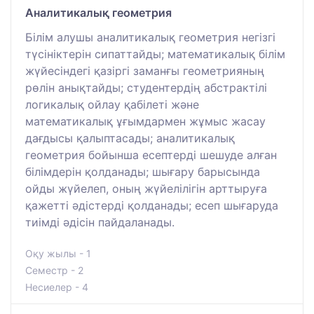
Аналитикалық геометрия
Білім алушы аналитикалық геометрия негізгі
түсініктерін сипаттайды; математикалық білім
жүйесіндегі қазіргі заманғы геометрияның
рөлін анықтайды; студентердің абстрактілі
логикалық ойлау қабілеті және
математикалық ұғымдармен жұмыс жасау
дағдысы қалыптасады; аналитикалық
геометрия бойынша есептерді шешуде алған
білімдерін қолданады; шығару барысында
ойды жүйелеп, оның жүйелілігін арттыруға
қажетті әдістерді қолданады; есеп шығаруда
тиімді әдісін пайдаланады.
Оқу жылы - 1
Семестр - 2
Несиелер - 4