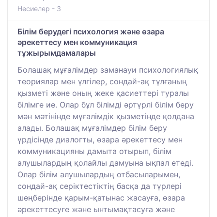
Несиелер - 3
Білім берудегі психология және өзара
әрекеттесу мен коммуникация
тұжырымдамалары
Болашақ мұғалімдер заманауи психологиялық
теориялар мен үлгілер, сондай-ақ тұлғаның
қызметі және оның жеке қасиеттері туралы
білімге ие. Олар бұл білімді әртүрлі білім беру
мән мәтінінде мұғалімдік қызметінде қолдана
алады. Болашақ мұғалімдер білім беру
үрдісінде диалогты, өзара әрекеттесу мен
коммуникацияны дамыта отырып, білім
алушылардың қолайлы дамуына ықпал етеді.
Олар білім алушылардың отбасыларымен,
сондай-ақ серіктестіктің басқа да түрлері
шеңберінде қарым-қатынас жасауға, өзара
әрекеттесуге және ынтымақтасуға және