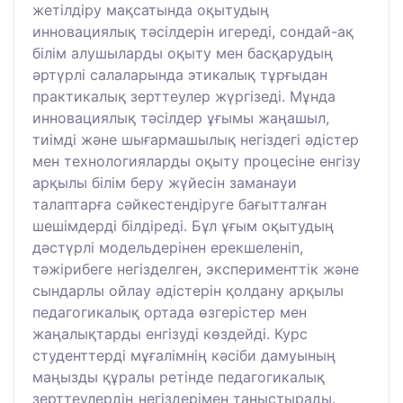
жетілдіру мақсатында оқытудың
инновациялық тәсілдерін игереді, сондай-ақ
білім алушыларды оқыту мен басқарудың
әртүрлі салаларында этикалық тұрғыдан
практикалық зерттеулер жүргізеді. Мұнда
инновациялық тәсілдер ұғымы жаңашыл,
тиімді және шығармашылық негіздегі әдістер
мен технологияларды оқыту процесіне енгізу
арқылы білім беру жүйесін заманауи
талаптарға сәйкестендіруге бағытталған
шешімдерді білдіреді. Бұл ұғым оқытудың
дәстүрлі модельдерінен ерекшеленіп,
тәжірибеге негізделген, эксперименттік және
сындарлы ойлау әдістерін қолдану арқылы
педагогикалық ортада өзгерістер мен
жаңалықтарды енгізуді көздейді. Курс
студенттерді мұғалімнің кәсіби дамуының
маңызды құралы ретінде педагогикалық
зерттеулердің негіздерімен таныстырады.