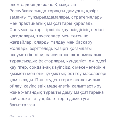
әлем елдерінде және Қазақстан
Республикасында тұрақты дамудың қазіргі
заманғы тұжырымдамалары, стратегиялары
мен практикалық мақсаттары қаралады.
Сонымен қатар, тіршілік қауіпсіздігінің негізгі
қағидалары, тәуекелдер мен төтенше
жағдайлар, оларды талдау мен басқару
жолдары зерттеледі. Қазіргі қоғамдағы
әлеуметтік, діни, саяси және экономикалық
тұрақсыздық факторлары, күнделікті өмірдегі
қауіптер, сондай-ақ қауіпсіздік мекемелерінің
қызметі мен оны құқықтық реттеу мәселелері
қамтылады. Пән студенттерге экологиялық
ойлау, қауіпсіздік мәдениетін қалыптастыру
және жаһандық тұрақты даму мақсаттарына
сай әрекет ету қабілеттерін дамытуға
бағытталған.
Оқу жылы - 2