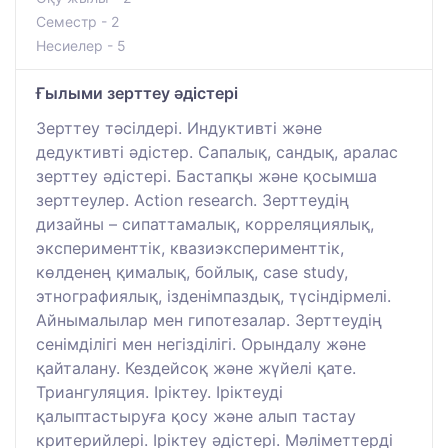
Семестр - 2
Несиелер - 5
Ғылыми зерттеу әдістері
Зерттеу тәсілдері. Индуктивті және
дедуктивті әдістер. Сапалық, сандық, аралас
зерттеу әдістері. Бастапқы және қосымша
зерттеулер. Action research. Зерттеудің
дизайны – сипаттамалық, корреляциялық,
эксперименттік, квазиэксперименттік,
көлденең қималық, бойлық, case study,
этнографиялық, ізденімпаздық, түсіндірмелі.
Айнымалылар мен гипотезалар. Зерттеудің
сенімділігі мен негізділігі. Орындалу және
қайталану. Кездейсоқ және жүйелі қате.
Триангуляция. Іріктеу. Іріктеуді
қалыптастыруға қосу және алып тастау
критерийлері. Іріктеу әдістері. Мәліметтерді