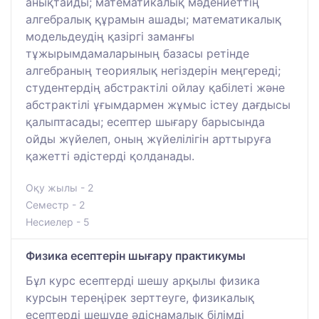
анықтайды; математикалық мәдениеттің
алгебралық құрамын ашады; математикалық
модельдеудің қазіргі заманғы
тұжырымдамаларының базасы ретінде
алгебраның теориялық негіздерін меңгереді;
студентердің абстрактілі ойлау қабілеті және
абстрактілі ұғымдармен жұмыс істеу дағдысы
қалыптасады; есептер шығару барысында
ойды жүйелеп, оның жүйелілігін арттыруға
қажетті әдістерді қолданады.
Оқу жылы - 2
Семестр - 2
Несиелер - 5
Физика есептерін шығару практикумы
Бұл курс есептерді шешу арқылы физика
курсын тереңірек зерттеуге, физикалық
есептерді шешуде әдіснамалық білімді