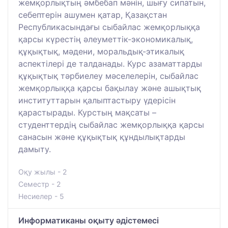
жемқорлықтың әмбебап мәнін, шығу сипатын,
себептерін ашумен қатар, Қазақстан
Республикасындағы сыбайлас жемқорлыққа
қарсы күрестің әлеуметтік-экономикалық,
құқықтық, мәдени, моральдық-этикалық
аспектілері де талданады. Курс азаматтарды
құқықтық тәрбиелеу мәселелерін, сыбайлас
жемқорлыққа қарсы бақылау және ашықтық
институттарын қалыптастыру үдерісін
қарастырады. Курстың мақсаты –
студенттердің сыбайлас жемқорлыққа қарсы
санасын және құқықтық құндылықтарды
дамыту.
Оқу жылы - 2
Семестр - 2
Несиелер - 5
Информатиканы оқыту әдістемесі