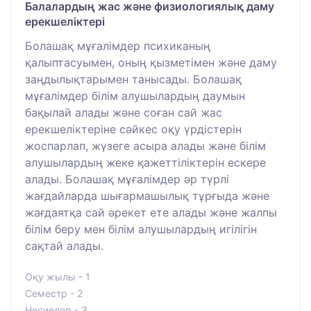
Балалардың жас және физиологиялық даму
ерекшеліктері
Болашақ мұғалімдер психиканың
қалыптасуымен, оның қызметімен және даму
заңдылықтарымен танысады. Болашақ
мұғалімдер білім алушылардың даумын
бақылай алады және соған сай жас
ерекшеліктеріне сәйкес оқу үрдістерін
жоспарлап, жүзеге асыра алады және білім
алушылардың жеке қажеттіліктерін ескере
алады. Болашақ мұғалімдер әр түрлі
жағдайларда шығармашылық тұрғыда және
жағдаятқа сай әрекет ете алады және жалпы
білім беру мен білім алушылардың игілігін
сақтай алады.
Оқу жылы - 1
Семестр - 2
Несиелер - 3