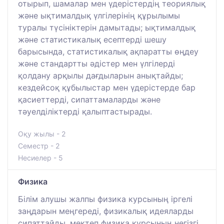
отырып, шамалар мен үдерістердің теориялық
және ықтималдық үлгілерінің құрылымы
туралы түсініктерін дамытады; ықтималдық
және статистикалық есептерді шешу
барысында, статистикалық ақпаратты өңдеу
және стандартты әдістер мен үлгілерді
қолдану арқылы дағдыларын анықтайды;
кездейсоқ құбылыстар мен үдерістерде бар
қасиеттерді, сипаттамаларды және
тәуелділіктерді қалыптастырады.
Оқу жылы - 2
Семестр - 2
Несиелер - 5
Физика
Білім алушы жалпы физика курсының іргелі
заңдарын меңгереді, физикалық идеяларды
сипаттайды, мектеп физика курсының негізгі