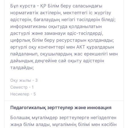
Бұл курста - ҚР Білім беру саласындағы
нормативтік актілерін, мектептегі іс жүргізу
әдістерін, бағалаудың негізгі тәсілдерін біледі;
информатиканы оқытуда қолданылатын
дәстүрлі және заманауи әдіс-тәсілдерді,
цифрлық білім беру ресурстарын қолданады;
әртүрлі оқу контенттері мен АКТ құралдарын
пайдаланып, оқушылардың жас ерекшелігі мен
дайындық деңгейіне сай оқыту әдістерін
талдайды;
Оқу жылы - 3
Семестр - 1
Несиелер - 5
Педагогикалық зерттеулер және инновация
Болашақ мұғалімдер зерттеулерге негізделген
жаңа білім алады, мұғалімнің білімі мен кәсібін