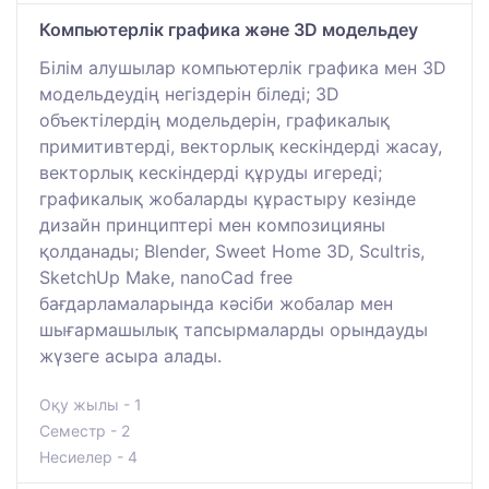
Компьютерлік графика және 3D модельдеу
Білім алушылар компьютерлік графика мен 3D
модельдеудің негіздерін біледі; 3D
объектілердің модельдерін, графикалық
примитивтерді, векторлық кескіндерді жасау,
векторлық кескіндерді құруды игереді;
графикалық жобаларды құрастыру кезінде
дизайн принциптері мен композицияны
қолданады; Blender, Sweet Home 3D, Scultris,
SketchUp Make, nanoCad free
бағдарламаларында кәсіби жобалар мен
шығармашылық тапсырмаларды орындауды
жүзеге асыра алады.
Оқу жылы - 1
Семестр - 2
Несиелер - 4