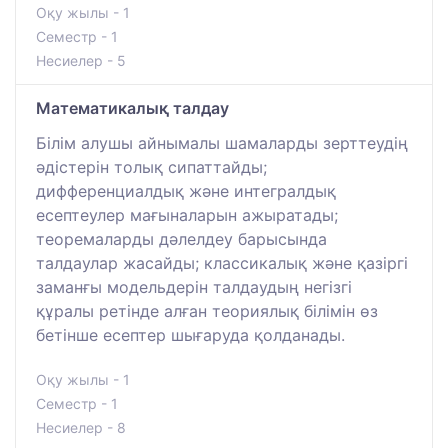
Оқу жылы - 1
Семестр - 1
Несиелер - 5
Математикалық талдау
Білім алушы айнымалы шамаларды зерттеудің
әдістерін толық сипаттайды;
дифференциалдық және интегралдық
есептеулер мағыналарын ажыратады;
теоремаларды дәлелдеу барысында
талдаулар жасайды; классикалық және қазіргі
заманғы модельдерін талдаудың негізгі
құралы ретінде алған теориялық білімін өз
бетінше есептер шығаруда қолданады.
Оқу жылы - 1
Семестр - 1
Несиелер - 8