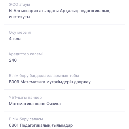
ЖОО атауы
Ы.Алтынсарин атындағы Арқалық педагогикалық
институты
Оқу мерзімі
4 года
Кредиттер көлемі
240
Білім беру бағдарламаларының тобы
B009 Математика мұғалімдерін даярлау
ҰБТ-дағы пәндер
Математика және Физика
Білім беру саласы
6B01 Педагогикалық ғылымдар