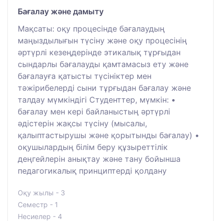
Бағалау және дамыту
Мақсаты: оқу процесінде бағалаудың
маңыздылығын түсіну және оқу процесінің
әртүрлі кезеңдерінде этикалық тұрғыдан
сындарлы бағалауды қамтамасыз ету және
бағалауға қатысты түсініктер мен
тәжірибелерді сыни тұрғыдан бағалау және
талдау мүмкіндігі Студенттер, мүмкін: •
бағалау мен кері байланыстың әртүрлі
әдістерін жақсы түсіну (мысалы,
қалыптастырушы және қорытынды бағалау) •
оқушылардың білім беру құзыреттілік
деңгейлерін анықтау және тану бойынша
педагогикалық принциптерді қолдану
Оқу жылы - 3
Семестр - 1
Несиелер - 4