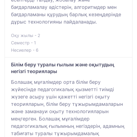
бағдарламалау әдістерін, алгоритмдер мен
бағдарламаны құрудың барлық кезеңдерінде
дұрыс технологияны пайдаланады.
Оқу жылы - 2
Семестр - 1
Несиелер - 6
Білім беру туралы ғылым және оқытудың
негізгі теориялары
Болашақ мұғалімдер орта білім беру
жүйесінде педагогикалық қызметті тиімді
жүзеге асыру үшін қажетті негізгі оқыту
теорияларын, білім беру тұжырымдамаларын
және заманауи оқыту технологияларын
меңгерген. Болашақ мұғалімдер
педагогикалық ғылымның негіздерін, адамның
табиғаты туралы тұжырымдамалық