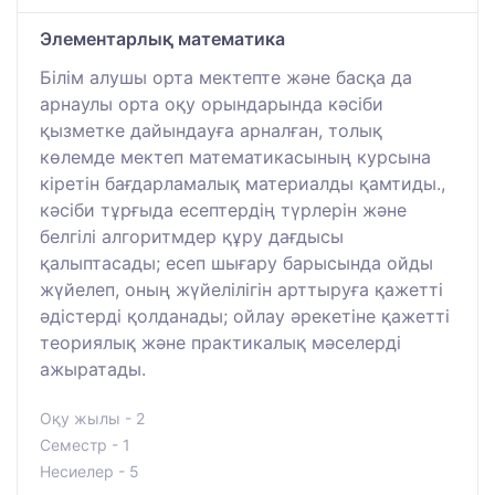
Элементарлық математика
Білім алушы орта мектепте және басқа да
арнаулы орта оқу орындарында кәсіби
қызметке дайындауға арналған, толық
көлемде мектеп математикасының курсына
кіретін бағдарламалық материалды қамтиды.,
кәсіби тұрғыда есептердің түрлерін және
белгілі алгоритмдер құру дағдысы
қалыптасады; есеп шығару барысында ойды
жүйелеп, оның жүйелілігін арттыруға қажетті
әдістерді қолданады; ойлау әрекетіне қажетті
теориялық және практикалық мәселерді
ажыратады.
Оқу жылы - 2
Семестр - 1
Несиелер - 5