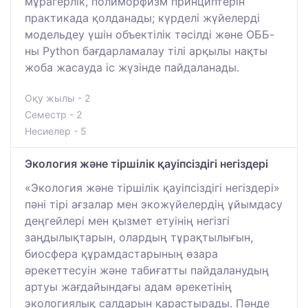
мұрагерлік, полиморфизм принциптерін
практикада қолданады; күрделі жүйелерді
модельдеу үшін объектілік тәсілді және ОББ-
ны Python бағдарламалау тілі арқылы нақты
жоба жасауда іс жүзінде пайдаланады.
Оқу жылы - 2
Семестр - 2
Несиелер - 5
Экология және тіршілік қауіпсіздігі негіздері
«Экология және тіршілік қауіпсіздігі негіздері»
пәні тірі ағзалар мен экожүйелердің ұйымдасу
деңгейлері мен қызмет етуінің негізгі
заңдылықтарын, олардың тұрақтылығын,
биосфера құрамдастарының өзара
әрекеттесуін және табиғатты пайдаланудың
артуы жағдайындағы адам әрекетінің
экологиялық салдарын қарастырады. Пәнде