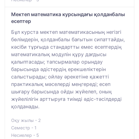
Мектеп математика курсындағы қолданбалы
есептер
Бұл курста мектеп математикасының негізгі
бөлімдерін, қолданбалы бағытын сипаттайды,
кәсіби тұрғыда стандартты емес есептердің
математикалық модулін құру дағдысы
қалыптасады; тапсырмалар орындау
барысында әдістердің ерекшеліктерін
салыстырады; ойлау әрекетіне қажетті
практикалық мәселерді меңгереді; есеп
шығару барысында ойды жүйелеп, оның
жүйелілігін арттыруға тиімді әдіс-тәсілдерді
қолданады.
Оқу жылы - 2
Семестр - 1
Несиелер - 5