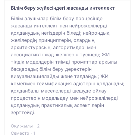
Білім беру жүйесіндегі жасанды интеллект
Білім алушылар білім беру процесінде
жасанды интеллект пен нейрожелілерді
қолданудың негіздерін біледі; нейрондық
желілердің принциптерін, олардың
архитектурасын, алгоритмдері мен
ассоциативті жад желілерін түсінеді; ЖИ
тілдік моделдерін тиімді промпттар арқылы
басқарады; білім беру деректерін
визуализациялайды және талдайды; ЖИ
көмегімен геймификация әдістерін қолданады;
қолданбалы мәселелерді шешуде ойлау
процестерін модельдеу мен нейрожелілерді
қолданудың практикалық аспектілерін
зерттейді.
Оқу жылы - 2
Семестр - 1