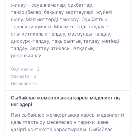
жинау – сауалнамалар, сұхбаттар,
тәжірибелер, бақылау зерттеулері, жүйелі
шолу. Мәліметтерді тексеру. Сұхбаттың
транскрипциясы. Мәліметтерді талдау –
статистикалық талдау, мазмұнды талдау,
дискурс-талдау, тақырыптық талдау, мәтінді
талдау. Зерттеу этикасы. Алқалық
рецензиялау.
Оқу жылы - 2
Семестр - 2
Несиелер - 5
Сыбайлас жемқорлыққа қарсы мәдениеттің
негіздері
Пән сыбайлас жемқорлыққа қарсы мәдениетті
қалыптастыру мәселелерін тарихи және
қазіргі контексте қарастырады. Сыбайлас