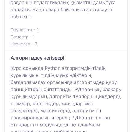
өздерінің педагогикалық қызметін дамытуға
қолайлы жаңа өзара байланыстар жасауға
қабілетті.
Оқу жылы - 2
Семестр - 1
Несиелер - 3
Алгоритмдеу негіздері
Курс соңында Python алгоритмдік тілдің
құрылымын, тілдің мүмкіндіктерін,
бағдарламалау ортасында алгоритмдер құру
принциптерін сипаттайды; Python-ның басқару
құрылымдарын, алгоритм түрлерін, циклдерді,
тізімдер, кортеждер, жиындар мен
сөздіктерді, массивтерді, алгоритмнің
трассировкасын игереді; Python-ғы негізгі
стандартты модульдерді, қолданбалы
есептерді талдау, жобалау және