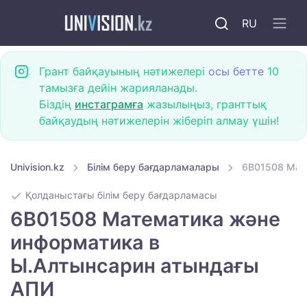
RU
Грант байқауының нәтижелері
осы бетте
10
тамызға дейін жарияланады.
Біздің
инстаграмға
жазылыңыз, гранттық
байқаудың нәтижелерін жіберіп алмау үшін!
Univision.kz
Білім беру бағдарламалары
6B01508 Мат
Қолданыстағы білім беру бағдарламасы
6B01508 Математика және
информатика в
Ы.Алтынсарин атындағы
АПИ