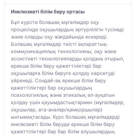
Инклюзивті білім беру ортасы
Бұл курста болашақ мұғалімдер оқу
процесінде оқушылардың әртүрлілігін түсінеді
және оларды оқу жағдайында ескереді.
Болашақ мұғалімдер тиісті ақпараттық-
коммуникациялық технологияны, оқу және
ассистивті технологияларды қолдана отырып,
ерекше білім беру қажеттіліктері бар
оқушыларға білім беруге қолдау көрсетуді
үйренеді. Сондай-ақ ерекше білім беру
қажеттіліктері бар оқушылардың
психологиялық және этикалық әл-ауқатын
қолдау үшін қауымдастықтармен (мұғалімдер,
оқушылар, ата-аналар/қамқоршылар)
ынтымақтасады. Курс болашақ мұғалімдерді
инклюзивті білім беруде ерекше білім беру
қажеттіліктері бар бар білім алушылардың