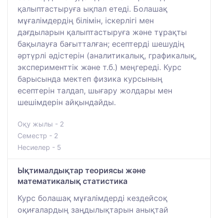
қалыптастыруға ықпал етеді. Болашақ
мұғалімдердің білімін, іскерлігі мен
дағдыларын қалыптастыруға және тұрақты
бақылауға бағытталған; есептерді шешудің
әртүрлі әдістерін (аналитикалық, графикалық,
эксперименттік және т.б.) меңгереді. Курс
барысында мектеп физика курсының
есептерін талдап, шығару жолдары мен
шешімдерін айқындайды.
Оқу жылы - 2
Семестр - 2
Несиелер - 5
Ықтималдықтар теориясы және
математикалық статистика
Курс болашақ мұғалімдерді кездейсоқ
оқиғалардың заңдылықтарын анықтай