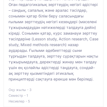
Оған педагогикалық зерттеудің негізгі әдістері
– сандық, сапалық және аралас тәсілдер,
сонымен қатар білім беру саласындағы
ғылыми зерттеудің негізгі кезеңдері (мәселені
тұжырымдаудан нәтижелерді талдауға дейін)
кіреді. Сонымен қатар, курс заманауи зерттеу
тәсілдеріне (Lesson study, Action research, Case
study, Mixed methods research) назар
аударады. Ғылыми әдебиеттерді сыни
тұрғыдан талдауға, зерттеу сұрақтарын нақты
тұжырымдауға, деректерді жинау мен талдау
үшін ең қолайлы әдістерді таңдауға, сондай-
ақ зерттеу қызметіндегі этикалық
принциптерді сақтауға ерекше мән беріледі.
Оқу жылы - 3
Семестр - 1
Несиелер - 5