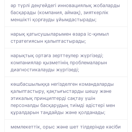
әр түрлі деңгейдегі инновациялық жобаларды
басқарады (компания, аймақ), зияткерлік
меншікті қорғауды ұйымдастырады;
нарық қатысушыларымен өзара іс-қимыл
стратегиясын қалыптастырады;
нарықтық ортаға зерттеулер жүргізеді;
компаниялар қызметінің проблемаларын
диагностикалауды жүргізеді;
көшбасшылыққа негізделген командаларды
қалыптастыру, қақтығыстарды шешу және
этикалық принциптерді сақтау үшін
персоналды басқарудың тиімді әдістері мен
құралдарын таңдайды және қолданады;
мемлекеттік, орыс және шет тілдерінде кәсіби