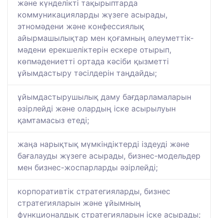
және күнделікті тақырыптарда
коммуникацияларды жүзеге асырады,
этномәдени және конфессиялық
айырмашылықтар мен қоғамның әлеуметтік-
мәдени ерекшеліктерін ескере отырып,
көпмәдениетті ортада кәсіби қызметті
ұйымдастыру тәсілдерін таңдайды;
ұйымдастырушылық даму бағдарламаларын
әзірлейді және олардың іске асырылуын
қамтамасыз етеді;
жаңа нарықтық мүмкіндіктерді іздеуді және
бағалауды жүзеге асырады, бизнес-модельдер
мен бизнес-жоспарларды әзірлейді;
корпоративтік стратегияларды, бизнес
стратегияларын және ұйымның
функционалдық стратегияларын іске асырады;