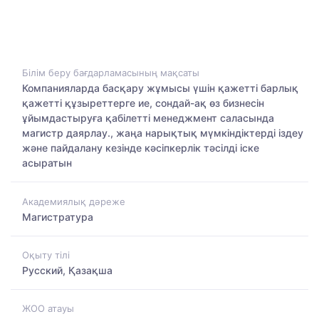
Білім беру бағдарламасының мақсаты
Компанияларда басқару жұмысы үшін қажетті барлық
қажетті құзыреттерге ие, сондай-ақ өз бизнесін
ұйымдастыруға қабілетті менеджмент саласында
магистр даярлау., жаңа нарықтық мүмкіндіктерді іздеу
және пайдалану кезінде кәсіпкерлік тәсілді іске
асыратын
Академиялық дәреже
Магистратура
Оқыту тілі
Русский, Қазақша
ЖОО атауы