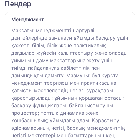
Пәндер
Менеджмент
Мақсаты: менеджменттің әртүрлі
деңгейлерінде заманауи ұйымды басқару үшін
қажетті білім, білік және практикалық
дағдылар жүйесін қалыптастыру және оларды
ұйымның даму мақсаттарына жету үшін
тиімді пайдалануға қабілеттілік пен
дайындықты дамыту. Мазмұны: бұл курста
менеджмент теориясы мен практикасына
қатысты мәселелердің негізгі сұрақтары
қарастырылады: ұйымның қоршаған ортасы;
басқару функциялары; байланыстырушы
процестер; топтық динамика және
көшбасшылық; ұйымдағы адам. Қарастыру
әдіснамасының негізі, барлық менеджменттің
негізгі мектептері мен бағыттарының кең