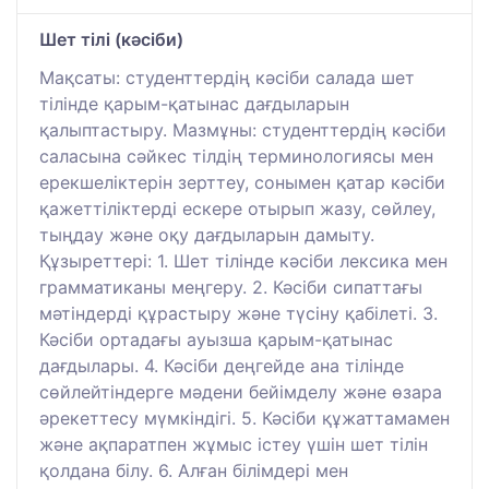
Шет тілі (кәсіби)
Мақсаты: студенттердің кәсіби салада шет
тілінде қарым-қатынас дағдыларын
қалыптастыру. Мазмұны: студенттердің кәсіби
саласына сәйкес тілдің терминологиясы мен
ерекшеліктерін зерттеу, сонымен қатар кәсіби
қажеттіліктерді ескере отырып жазу, сөйлеу,
тыңдау және оқу дағдыларын дамыту.
Құзыреттері: 1. Шет тілінде кәсіби лексика мен
грамматиканы меңгеру. 2. Кәсіби сипаттағы
мәтіндерді құрастыру және түсіну қабілеті. 3.
Кәсіби ортадағы ауызша қарым-қатынас
дағдылары. 4. Кәсіби деңгейде ана тілінде
сөйлейтіндерге мәдени бейімделу және өзара
әрекеттесу мүмкіндігі. 5. Кәсіби құжаттамамен
және ақпаратпен жұмыс істеу үшін шет тілін
қолдана білу. 6. Алған білімдері мен