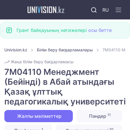
RU
Грант байқауының нәтижелері
осы бетте
Univision.kz
Білім беру бағдарламалары
7M04110 Мене
Жаңа білім беру бағдарламасы
7M04110 Менеджмент
(Бейінді) в Абай атындағы
Қазақ ұлттық
педагогикалық университеті
11
Жалпы мәліметтер
Пәндер
1
10