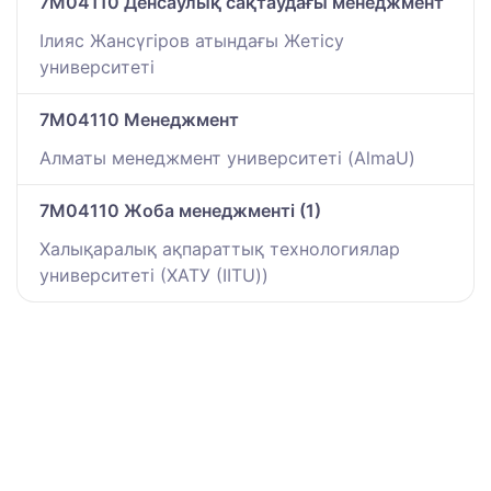
7M04110 Денсаулық сақтаудағы менеджмент
Ілияс Жансүгіров атындағы Жетісу
университеті
7M04110 Менеджмент
Алматы менеджмент университеті (AlmaU)
7M04110 Жоба менеджменті (1)
Халықаралық ақпараттық технологиялар
университеті (ХАТУ (IITU))