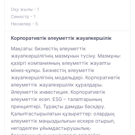
Оқу жылы - 1
Семестр - 1
Несиелер - 5
Корпоративтік әлеуметтік жауапкершілік
Мақсаты: бизнестің әлеуметтік
жауапкершілігінің мазмұнын түсіну. Мазмұны:
қазіргі компанияның әлеуметтік жауапты
мінез-құлқы. Бизнестің әлеуметтік
жауапкершілігінің модельдері. Корпоративтік
әлеуметтік жауапкершілік құралдары.
Әлеуметтік инвестиция. Корпоративтік
әлеуметтік есеп. ESG – талаптарының
принциптері. Тұрақты дамуды басқару.
Қалыптастырылатын құзыреттер: олардың
әлеуметтік маңыздылығын ескере отырып,
негізделген ұйымдастырушылық-