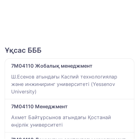
Ұқсас БББ
7M04110 Жобалық менеджмент
Ш.Есенов атындағы Каспий технологиялар
және инжиниринг университеті (Yessenov
University)
7M04110 Менеджмент
Ахмет Байтұрсынов атындағы Қостанай
өңірлік университеті