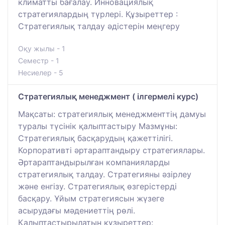
климатты бағалау. Инновациялық
стратегиялардың түрлері. Құзыреттер :
Стратегиялық талдау әдістерін меңгеру
Оқу жылы - 1
Семестр - 1
Несиелер - 5
Стратегиялық менеджмент ( ілгермелі курс)
Мақсаты: стратегиялық менеджменттің дамуы
туралы түсінік қалыптастыру Мазмұны:
Стратегиялық басқарудың қажеттілігі.
Корпоративті әртараптандыру стратегиялары.
Әртараптандырылған компанияларды
стратегиялық талдау. Стратегияны әзірлеу
және енгізу. Стратегиялық өзгерістерді
басқару. Ұйым стратегиясын жүзеге
асырудағы мәдениеттің рөлі.
Қалыптастырылатын құзыреттер: