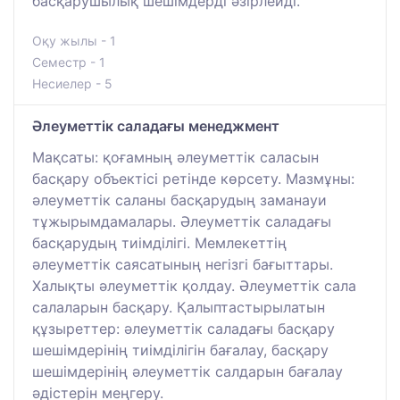
басқарушылық шешімдерді әзірлейді.
Оқу жылы - 1
Семестр - 1
Несиелер - 5
Әлеуметтік саладағы менеджмент
Мақсаты: қоғамның әлеуметтік саласын
басқару объектісі ретінде көрсету. Мазмұны:
әлеуметтік саланы басқарудың заманауи
тұжырымдамалары. Әлеуметтік саладағы
басқарудың тиімділігі. Мемлекеттің
әлеуметтік саясатының негізгі бағыттары.
Халықты әлеуметтік қолдау. Әлеуметтік сала
салаларын басқару. Қалыптастырылатын
құзыреттер: әлеуметтік саладағы басқару
шешімдерінің тиімділігін бағалау, басқару
шешімдерінің әлеуметтік салдарын бағалау
әдістерін меңгеру.