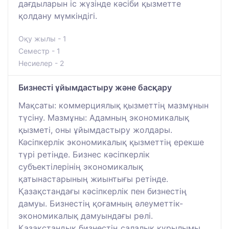
дағдыларын іс жүзінде кәсіби қызметте
қолдану мүмкіндігі.
Оқу жылы - 1
Семестр - 1
Несиелер - 2
Бизнесті ұйымдастыру және басқару
Мақсаты: коммерциялық қызметтің мазмұнын
түсіну. Мазмұны: Адамның экономикалық
қызметі, оны ұйымдастыру жолдары.
Кәсіпкерлік экономикалық қызметтің ерекше
түрі ретінде. Бизнес кәсіпкерлік
субъектілерінің экономикалық
қатынастарының жиынтығы ретінде.
Қазақстандағы кәсіпкерлік пен бизнестің
дамуы. Бизнестің қоғамның әлеуметтік-
экономикалық дамуындағы рөлі.
Қазақстандық бизнестің салалық құрылымы.