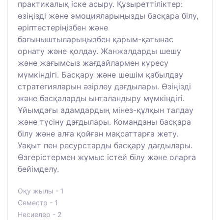
практикалық іске асыру. Құзыреттіліктер:
өзіңізді және эмоцияларыңызды басқара білу,
әріптестеріңізбен және
бағыныштыларыңызбен қарым-қатынас
орнату және қолдау. Жанжалдарды шешу
және жағымсыз жағдайлармен күресу
мүмкіндігі. Басқару және шешім қабылдау
стратегияларын әзірлеу дағдылары. Өзіңізді
және басқаларды ынталандыру мүмкіндігі.
Ұйымдағы адамдардың мінез-құлқын талдау
және түсіну дағдылары. Команданы басқара
білу және алға қойған мақсаттарға жету.
Уақыт пен ресурстарды басқару дағдылары.
Өзгерістермен жұмыс істей білу және оларға
бейімделу.
Оқу жылы - 1
Семестр - 1
Несиелер - 2