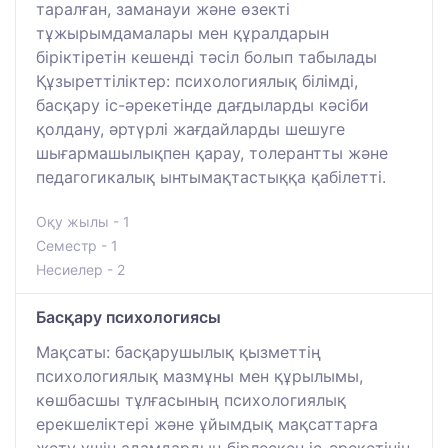
таралған, заманауи және өзекті
тұжырымдамалары мен құралдарын
біріктіретін кешенді тәсіл болып табылады
Құзыреттіліктер: психологиялық білімді,
басқару іс-әрекетінде дағдыларды кәсіби
қолдану, әртүрлі жағдайларды шешуге
шығармашылықпен қарау, толерантты және
педагогикалық ынтымақтастыққа қабілетті.
Оқу жылы - 1
Семестр - 1
Несиелер - 2
Басқару психологиясы
Мақсаты: басқарушылық қызметтің
психологиялық мазмұны мен құрылымы,
көшбасшы тұлғасының психологиялық
ерекшеліктері және ұйымдық мақсаттарға