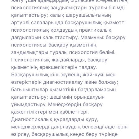
жету үшін адамдардың бірлескен іс-әрекетінің
психологиялық заңдылықтары туралы білімді
қалыптастыру; халық шаруашылығының
әртүрлі салаларында басқарушылық қызметті
психологиялық қолдаудың практикалық
дағдыларын қалыптастыру. Мазмұны: басқару
психологиясы-басқару қызметінің
заңдылықтары туралы психология бөлімі.
Психологиялық жағдайларды, басқару
қызметінің ерекшеліктерін талдау.
Басқарушылық кіші жүйенің жай-күйі мен
өзгерістерін диагностикалау және болжау;
бағыныштылар қызметінің бағдарламасын
қалыптастыру; шешімнің орындалуын
ұйымдастыру. Менеджердің басқару
қажеттіліктері мен қабілеттері.
Диагностикалық құралдарды құру,
менеджерлерді даярлаудың белсенді әдістерін
әзірлеу, басқарушылық кеңес беру түрінде