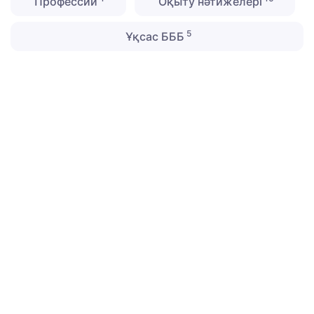
Профессии
Оқыту нәтижелері
5
Ұқсас БББ