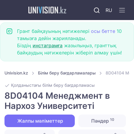
RU
Грант байқауының нәтижелері
осы бетте
10
тамызға дейін жарияланады.
Біздің
инстаграмға
жазылыңыз, гранттық
байқаудың нәтижелерін жіберіп алмау үшін!
Univision.kz
Білім беру бағдарламалары
8D04104 Мен
Қолданыстағы білім беру бағдарламасы
8D04104 Менеджмент в
Нархоз Университеті
10
Жалпы мәліметтер
Пәндер