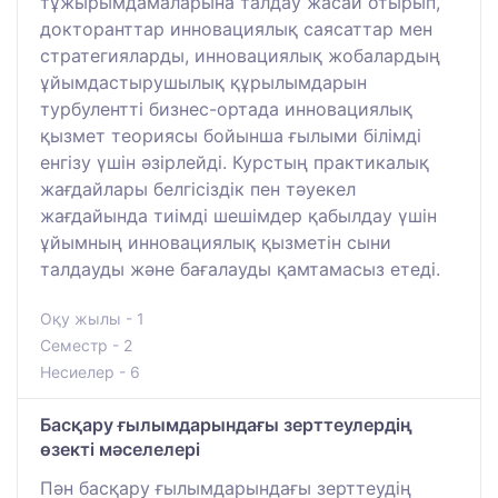
тұжырымдамаларына талдау жасай отырып,
докторанттар инновациялық саясаттар мен
стратегияларды, инновациялық жобалардың
ұйымдастырушылық құрылымдарын
турбулентті бизнес-ортада инновациялық
қызмет теориясы бойынша ғылыми білімді
енгізу үшін әзірлейді. Курстың практикалық
жағдайлары белгісіздік пен тәуекел
жағдайында тиімді шешімдер қабылдау үшін
ұйымның инновациялық қызметін сыни
талдауды және бағалауды қамтамасыз етеді.
Оқу жылы - 1
Семестр - 2
Несиелер - 6
Басқару ғылымдарындағы зерттеулердің
өзекті мәселелері
Пән басқару ғылымдарындағы зерттеудің