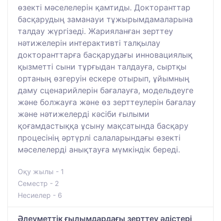
өзекті мәселелерін қамтиды. Докторанттар
басқарудың заманауи тұжырымдамаларына
талдау жүргізеді. Жарияланған зерттеу
нәтижелерін интерактивті талқылау
докторанттарға басқарудағы инновациялық
қызметті сыни тұрғыдан талдауға, сыртқы
ортаның өзгеруін ескере отырып, ұйымның
даму сценарийлерін бағалауға, модельдеуге
және болжауға және өз зерттеулерін бағалау
және нәтижелерді кәсіби ғылыми
қоғамдастыққа ұсыну мақсатында басқару
процесінің әртүрлі салаларындағы өзекті
мәселелерді анықтауға мүмкіндік береді.
Оқу жылы - 1
Семестр - 2
Несиелер - 6
Әлеуметтік ғылымдардағы зерттеу әдістері