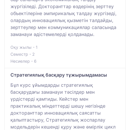
жүргізіледі. Докторанттар өздерінің зерттеу
объектілеріне эмпирикалық талдау жүргізеді,
олардың инновациялық қызметін талдайды,
зерттеулер мен коммуникациялар саласында
заманауи әдістемелерді қолданады.
Оқу жылы - 1
Семестр - 2
Несиелер - 6
Стратегиялық басқару тұжырымдамасы
Бұл курс ұйымдарды стратегиялық
басқарудағы заманауи тәсілдер мен
үрдістерді қамтиды. Кейстер мен
практикалық міндеттерді шешу негізінде
докторанттар инновациялық саясатты
қалыптастыру, Стратегиялық жоспарлау
модельдерін кешенді құру және өмірлік цикл