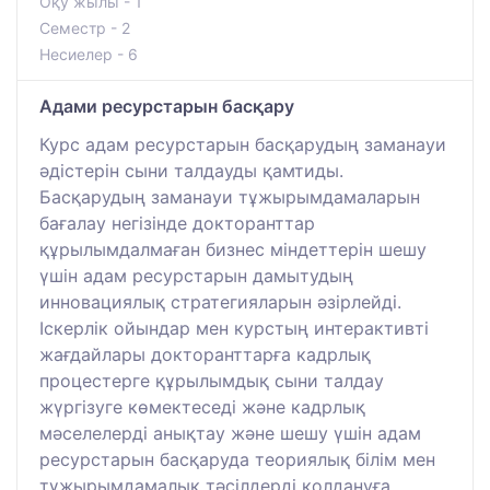
Оқу жылы - 1
Семестр - 2
Несиелер - 6
Адами ресурстарын басқару
Курс адам ресурстарын басқарудың заманауи
әдістерін сыни талдауды қамтиды.
Басқарудың заманауи тұжырымдамаларын
бағалау негізінде докторанттар
құрылымдалмаған бизнес міндеттерін шешу
үшін адам ресурстарын дамытудың
инновациялық стратегияларын әзірлейді.
Іскерлік ойындар мен курстың интерактивті
жағдайлары докторанттарға кадрлық
процестерге құрылымдық сыни талдау
жүргізуге көмектеседі және кадрлық
мәселелерді анықтау және шешу үшін адам
ресурстарын басқаруда теориялық білім мен
тұжырымдамалық тәсілдерді қолдануға