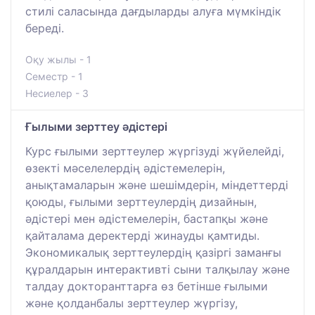
стилі саласында дағдыларды алуға мүмкіндік
береді.
Оқу жылы - 1
Семестр - 1
Несиелер - 3
Ғылыми зерттеу әдістері
Курс ғылыми зерттеулер жүргізуді жүйелейді,
өзекті мәселелердің әдістемелерін,
анықтамаларын және шешімдерін, міндеттерді
қоюды, ғылыми зерттеулердің дизайнын,
әдістері мен әдістемелерін, бастапқы және
қайталама деректерді жинауды қамтиды.
Экономикалық зерттеулердің қазіргі заманғы
құралдарын интерактивті сыни талқылау және
талдау докторанттарға өз бетінше ғылыми
және қолданбалы зерттеулер жүргізу,