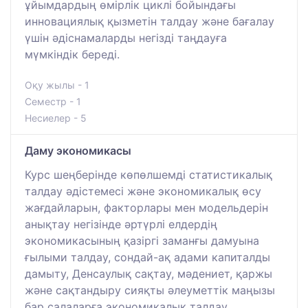
ұйымдардың өмірлік циклі бойындағы
инновациялық қызметін талдау және бағалау
үшін әдіснамаларды негізді таңдауға
мүмкіндік береді.
Оқу жылы - 1
Семестр - 1
Несиелер - 5
Даму экономикасы
Курс шеңберінде көпөлшемді статистикалық
талдау әдістемесі және экономикалық өсу
жағдайларын, факторлары мен модельдерін
анықтау негізінде әртүрлі елдердің
экономикасының қазіргі заманғы дамуына
ғылыми талдау, сондай-ақ адами капиталды
дамыту, Денсаулық сақтау, мәдениет, қаржы
және сақтандыру сияқты әлеуметтік маңызы
бар салаларға экономикалық талдау