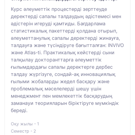
Курс әлеуметтік процестерді зерттеуде
деректерді сапалы талдаудың әдістемесі мен
әдістерін игеруді қамтиды. Бағдарлама
статистикалық пакеттерді қолдана отырып,
әлеуметтанулық сапалы деректерді жинауға,
талдауға және түсіндіруге бағытталған: INVIVO
және Atlas-ti. Практикалық кейстерді сыни
талқылау докторанттарға әлеуметтік
ғылымдардағы сапалы деректерге дербес
талдау жүргізуге, сондай-ақ инновациялық
ғылыми жобаларды жедел басқару және
проблемалық мәселелерді шешу үшін
менеджмент пен мемлекеттік басқарудың
заманауи теорияларын біріктіруге мүмкіндік
береді.
Оқу жылы - 1
Семестр - 2