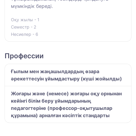
мүмкіндік береді.
Оқу жылы - 1
Семестр - 2
Несиелер - 6
Профессии
Ғылым мен жаңашылдардың өзара
әрекеттесуін ұйымдастыру (күші жойылды)
Жоғары және (немесе) жоғары оқу орнынан
кейінгі білім беру ұйымдарының
педагогтеріне (профессор-оқытушылар
құрамына) арналған кәсіптік стандарты