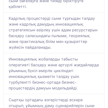
сыни бағалауға және тиімді біріктіруге
қабілетті.
Кадрлық процестерді сыни тұрғыдан талдау
және кадрлық дамудың инновациялық
стратегиясын әзірлеу үшін адам ресурстарын
басқару саласындағы ғылыми, теориялық
және практикалық білім мен құзыреттер
жүйесін пайдаланады.
Инновациялық жобаларды табысты
оперативті басқару және әртүрлі жағдайларда
ұйымның бүкіл өмірлік цикліндегі
инновациялық қызметін талдау үшін
турбулентті бизнес-ортада бизнес-
процестердің дамуын модельдейді.
Сыртқы ортадағы өзгерістерді ескере
отырып, ұйымның даму сценарийлерін сыни