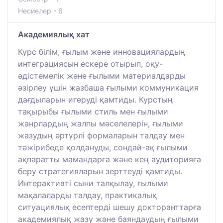
Несиелер - 6
Академиялық хат
Курс білім, ғылым және инновациялардың
интеграциясын ескере отырып, оқу-
әдістемелік және ғылыми материалдарды
әзірлеу үшін жазбаша ғылыми коммуникация
дағдыларын игеруді қамтиды. Курстың
тақырыбы ғылыми стиль мен ғылыми
жанрлардың жалпы мәселелерін, ғылыми
жазудың әртүрлі формаларын талдау мен
тәжірибеде қолдануды, сондай-ақ ғылыми
ақпаратты мамандарға және кең аудиторияға
беру стратегияларын зерттеуді қамтиды.
Интерактивті сыни талқылау, ғылыми
мақалаларды талдау, практикалық
ситуациялық есептерді шешу докторанттарға
академиялық жазу және баяндаудың ғылыми