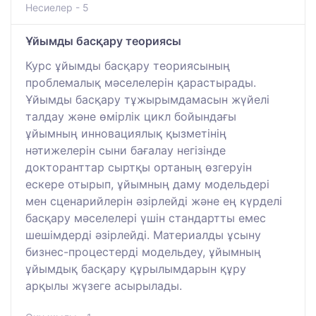
Несиелер - 5
Ұйымды басқару теориясы
Курс ұйымды басқару теориясының
проблемалық мәселелерін қарастырады.
Ұйымды басқару тұжырымдамасын жүйелі
талдау және өмірлік цикл бойындағы
ұйымның инновациялық қызметінің
нәтижелерін сыни бағалау негізінде
докторанттар сыртқы ортаның өзгеруін
ескере отырып, ұйымның даму модельдері
мен сценарийлерін әзірлейді және ең күрделі
басқару мәселелері үшін стандартты емес
шешімдерді әзірлейді. Материалды ұсыну
бизнес-процестерді модельдеу, ұйымның
ұйымдық басқару құрылымдарын құру
арқылы жүзеге асырылады.