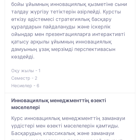
бойы ұйымның инновациялық қызметіне сыни
талдау жүргізу тетіктерін әзірлейді. Курсты
өткізу әдістемесі стратегиялық басқару
құралдарын пайдалануды және іскерлік
ойындар мен презентацияларға интерактивті
қатысу арқылы ұйымның инновациялық
дамуының ұзақ мерзімді перспективасын
көздейді.
Оқу жылы - 1
Семестр - 2
Несиелер - 6
Инновациялық менеджменттің өзекті
мәселелері
Курс инновациялық менеджменттің заманауи
үрдістері мен өзекті мәселелерін қамтиды.
Басқарудың классикалық және заманауи