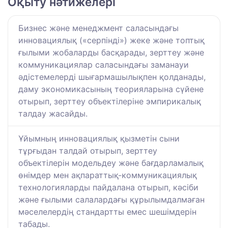
Оқыту нәтижелері
Бизнес және менеджмент саласындағы
инновациялық («серпінді») жеке және топтық
ғылыми жобаларды басқарады, зерттеу және
коммуникациялар саласындағы заманауи
әдістемелерді шығармашылықпен қолданады,
даму экономикасының теорияларына сүйене
отырып, зерттеу объектілеріне эмпирикалық
талдау жасайды.
Ұйымның инновациялық қызметін сыни
тұрғыдан талдай отырып, зерттеу
объектілерін модельдеу және бағдарламалық
өнімдер мен ақпараттық-коммуникациялық
технологияларды пайдалана отырып, кәсіби
және ғылыми салалардағы құрылымдалмаған
мәселелердің стандартты емес шешімдерін
табады.