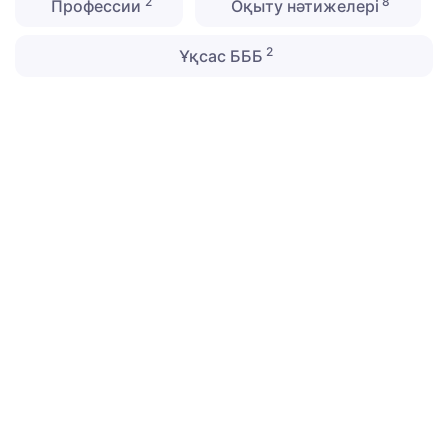
2
8
Профессии
Оқыту нәтижелері
2
Ұқсас БББ