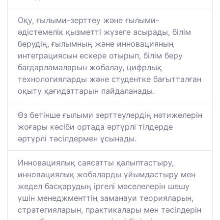
Оқу, ғылыми-зерттеу және ғылыми-
әдістемелік қызметті жүзеге асырады, білім
берудің, ғылымның және инновацияның
интеграциясын ескере отырып, білім беру
бағдарламаларын жобалау, цифрлық
технологияларды және студентке бағытталған
оқыту қағидаттарын пайдаланады.
Өз бетінше ғылыми зерттеулердің нәтижелерін
жоғары кәсіби ортада әртүрлі тілдерде
әртүрлі тәсілдермен ұсынады.
Инновациялық саясатты қалыптастыру,
инновациялық жобаларды ұйымдастыру мен
жедел басқарудың іргелі мәселелерін шешу
үшін менеджменттің заманауи теорияларын,
стратегияларын, практикалары мен тәсілдерін