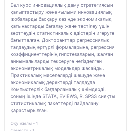
Бұл курс инновациялық даму стратегиясын
қалыптастыру және ғылыми инновациялық
жобаларды басқару кезінде экономикалық
қатынастарды бағалау және тестілеу үшін
зерттеудің статистикалық әдістерін игеруге
бағытталған. Докторанттар регрессиялық
талдаудың әртүрлі формаларына, регрессия
коэффициенттерінің гипотезаларын, жалған
айнымалыларды тексеруге негізделген
эконометрикалық модельдер жасайды.
Практикалық мәселелерді шешуде және
экономикалық деректерді талдауда
Компьютерлік бағдарламалық өнімдерді,
соның ішінде STATA, EVIEWS, R, SPSS сияқты
статистикалық пакеттерді пайдалану
қарастырылған.
Оқу жылы - 1
Семестр - 1