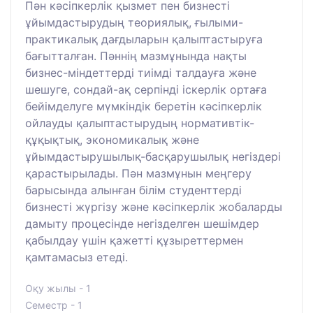
Пән кәсіпкерлік қызмет пен бизнесті
ұйымдастырудың теориялық, ғылыми-
практикалық дағдыларын қалыптастыруға
бағытталған. Пәннің мазмұнында нақты
бизнес-міндеттерді тиімді талдауға және
шешуге, сондай-ақ серпінді іскерлік ортаға
бейімделуге мүмкіндік беретін кәсіпкерлік
ойлауды қалыптастырудың нормативтік-
құқықтық, экономикалық және
ұйымдастырушылық-басқарушылық негіздері
қарастырылады. Пән мазмұнын меңгеру
барысында алынған білім студенттерді
бизнесті жүргізу және кәсіпкерлік жобаларды
дамыту процесінде негізделген шешімдер
қабылдау үшін қажетті құзыреттермен
қамтамасыз етеді.
Оқу жылы - 1
Семестр - 1