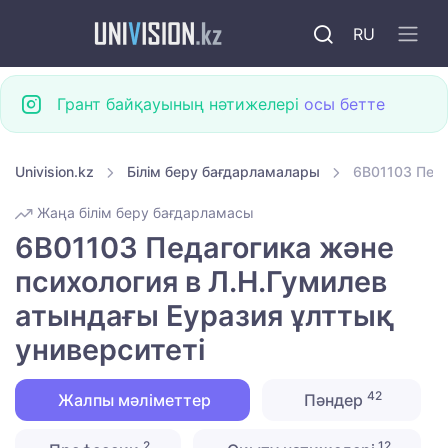
RU
Грант байқауының нәтижелері
осы бетте
Univision.kz
Білім беру бағдарламалары
6B01103 Педа
Жаңа білім беру бағдарламасы
6B01103 Педагогика және
психология в Л.Н.Гумилев
атындағы Еуразия ұлттық
университеті
42
Жалпы мәліметтер
Пәндер
2
12