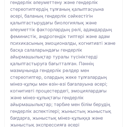
гендерлік әлеуметтену және гендерлік
стереотиптердің тұлғаның қалыптасуына
әсері, баланың гендерлік сәйкестігін
қалыптастырудағы биологиялық және
әлеуметтік факторлардың рөлі, адамдардың
феминистік, андрогендік типтері және адам
психикасының эмоционалды, когнитивті және
басқа салаларындағы гендерлік
айырмашылықтар туралы түсініктерді
қалыптастыруға бағытталған. Пәннің
мазмұнында гендерлік рөлдер мен
стереотиптер, олардың жеке тұлғалардың
мінез-құлқы мен өзін-өзі бағалауына әсері;
когнитивті процестердегі, эмоциялардағы
және мінез-құлықтағы гендерлік
айырмашылықтар; тәрбие мен білім берудің
гендерлік аспектілері; жыныстың жыныстық
бағдарға, жыныстық мінез-құлыққа және
жыныстық экспрессияға әсері