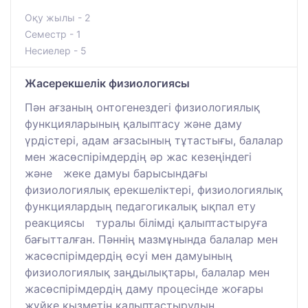
Оқу жылы - 2
Семестр - 1
Несиелер - 5
Жасерекшелік физиологиясы
Пән ағзаның онтогенездегі физиологиялық
функцияларының қалыптасу және даму
үрдістері, адам ағзасының тұтастығы, балалар
мен жасөспірімдердің әр жас кезеңіндегі
және жеке дамуы барысындағы
физиологиялық ерекшеліктері, физиологиялық
функциялардың педагогикалық ықпал ету
реакциясы туралы білімді қалыптастыруға
бағытталған. Пәннің мазмұнында балалар мен
жасөспірімдердің өсуі мен дамуының
физиологиялық заңдылықтары, балалар мен
жасөспірімдердің даму процесінде жоғары
жүйке қызметін қалыптастырудың