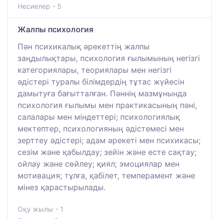
Несиелер - 5
Жалпы психология
Пән психикалық әрекеттің жалпы
заңдылықтары, психология ғылымының негізгі
категориялары, теориялары мен негізгі
әдістері туралы білімдердің тұтас жүйесін
дамытуға бағытталған. Пәннің мазмұнында
психология ғылымы мен практикасының пәні,
салалары мен міндеттері; психологиялық
мектептер, психологияның әдістемесі мен
зерттеу әдістері; адам әрекеті мен психикасы;
сезім және қабылдау; зейін және есте сақтау;
ойлау және сөйлеу; қиял; эмоциялар мен
мотивация; тұлға, қабілет, темперамент және
мінез қарастырылады.
Оқу жылы - 1