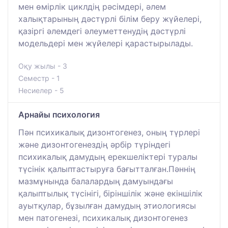
мен өмірлік циклдің рәсімдері, әлем
халықтарының дәстүрлі білім беру жүйелері,
қазіргі әлемдегі әлеуметтенудің дәстүрлі
модельдері мен жүйелері қарастырылады.
Оқу жылы - 3
Семестр - 1
Несиелер - 5
Арнайы психология
Пән психикалық дизонтогенез, оның түрлері
және дизонтогенездің әрбір түріндегі
психикалық дамудың ерекшеліктері туралы
түсінік қалыптастыруға бағытталған.Пәннің
мазмұнында балалардың дамуындағы
қалыптылық түсінігі, біріншілік және екіншілік
ауытқулар, бұзылған дамудың этиологиясы
мен патогенезі, психикалық дизонтогенез