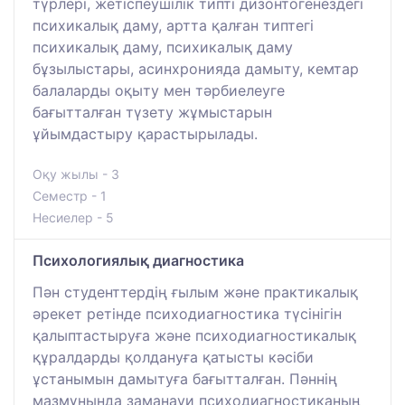
түрлері, жетіспеушілік типті дизонтогенездегі
психикалық даму, артта қалған типтегі
психикалық даму, психикалық даму
бұзылыстары, асинхронияда дамыту, кемтар
балаларды оқыту мен тәрбиелеуге
бағытталған түзету жұмыстарын
ұйымдастыру қарастырылады.
Оқу жылы - 3
Семестр - 1
Несиелер - 5
Психологиялық диагностика
Пән студенттердің ғылым және практикалық
әрекет ретінде психодиагностика түсінігін
қалыптастыруға және психодиагностикалық
құралдарды қолдануға қатысты кәсіби
ұстанымын дамытуға бағытталған. Пәннің
мазмұнында заманауи психодиагностиканың