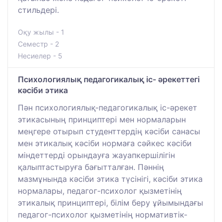
стильдері.
Оқу жылы - 1
Семестр - 2
Несиелер - 5
Психологиялық педагогикалық іс- әрекеттегі
кәсіби этика
Пән психологиялық-педагогикалық іс-әрекет
этикасының принциптері мен нормаларын
меңгере отырып студенттердің кәсіби санасы
мен этикалық кәсіби нормаға сәйкес кәсіби
міндеттерді орындауға жауапкершілігін
қалыптастыруға бағытталған. Пәннің
мазмұнында кәсіби этика түсінігі, кәсіби этика
нормалары, педагог-психолог қызметінің
этикалық принциптері, білім беру ұйымындағы
педагог-психолог қызметінің нормативтік-