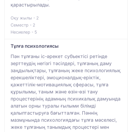
қарастырылады.
Оқу жылы - 2
Семестр - 2
Несиелер - 5
Тұлға психологиясы
Пән тұлғаны іс-әрекет субъектісі ретінде
зерттеудің негізгі тәсілдері, тұлғаның даму
заңдылықтары, тұлғаның жеке психологиялық
ерекшеліктері, эмоционалдық-еріктік,
қажеттілік-мотивациялық сферасы, тұлға
құрылымы, таным және өзін-өзі тану
процестерінің адамның психикалық дамуында
алатын орны туралы ғылыми білімді
қалыптастыруға бағытталған. Пәннің
мазмұнында психологиядағы тұлға мәселесі,
жеке тұлғаның танымдық процестері мен