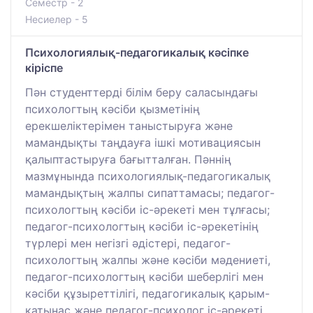
Семестр - 2
Несиелер - 5
Психологиялық-педагогикалық кәсіпке
кіріспе
Пән студенттерді білім беру саласындағы
психологтың кәсіби қызметінің
ерекшеліктерімен таныстыруға және
мамандықты таңдауға ішкі мотивациясын
қалыптастыруға бағытталған. Пәннің
мазмұнында психологиялық-педагогикалық
мамандықтың жалпы сипаттамасы; педагог-
психологтың кәсіби іс-әрекеті мен тұлғасы;
педагог-психологтың кәсіби іс-әрекетінің
түрлері мен негізгі әдістері, педагог-
психологтың жалпы және кәсіби мәдениеті,
педагог-психологтың кәсіби шеберлігі мен
кәсіби құзыреттілігі, педагогикалық қарым-
қатынас және педагог-психолог іс-әрекеті