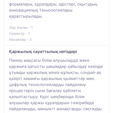
формалары, құралдары, әдістері, оқытудың
инновациялық технологиялары
қарастырылады.
Оқу жылы - 1
Семестр - 1
Несиелер - 5
Қаржылық сауаттылық негіздері
Пәннің мақсаты білім алушыларда жеке
қаржыға қатысты шешімдер қабылдау кезінде
ұтымды қаржылық мінез-құлықты, сондай-ақ
қазіргі заманғы қаржылық қызметтер мен
цифрлық технологияларды пайдалану
процестерін сыни бағалау қабілетін
қалыптастыру. Курс шеңберінде білім
алушылар қаржы құралдарын тәжірибеде
пайдалануды, меншікті жинақтарды сақтауды