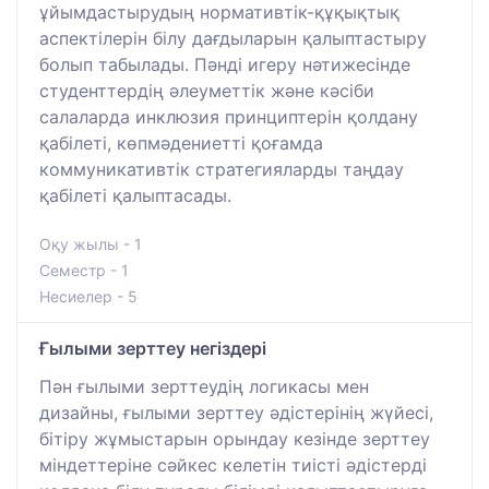
ұйымдастырудың нормативтік-құқықтық
аспектілерін білу дағдыларын қалыптастыру
болып табылады. Пәнді игеру нәтижесінде
студенттердің әлеуметтік және кәсіби
салаларда инклюзия принциптерін қолдану
қабілеті, көпмәдениетті қоғамда
коммуникативтік стратегияларды таңдау
қабілеті қалыптасады.
Оқу жылы - 1
Семестр - 1
Несиелер - 5
Ғылыми зерттеу негіздері
Пән ғылыми зерттеудің логикасы мен
дизайны, ғылыми зерттеу әдістерінің жүйесі,
бітіру жұмыстарын орындау кезінде зерттеу
міндеттеріне сәйкес келетін тиісті әдістерді