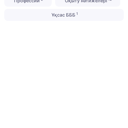
Профессии
Оқыту нәтижелері
1
Ұқсас БББ