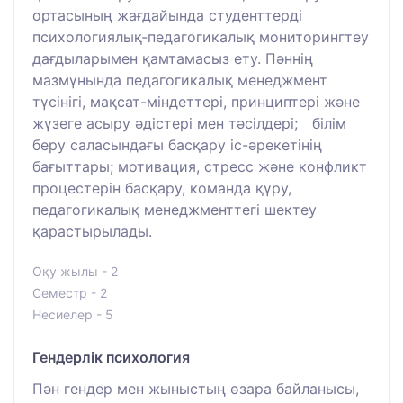
ортасының жағдайында студенттерді
психологиялық-педагогикалық мониторингтеу
дағдыларымен қамтамасыз ету. Пәннің
мазмұнында педагогикалық менеджмент
түсінігі, мақсат-міндеттері, принциптері және
жүзеге асыру әдістері мен тәсілдері; білім
беру саласындағы басқару іс-әрекетінің
бағыттары; мотивация, стресс және конфликт
процестерін басқару, команда құру,
педагогикалық менеджменттегі шектеу
қарастырылады.
Оқу жылы - 2
Семестр - 2
Несиелер - 5
Гендерлік психология
Пән гендер мен жыныстың өзара байланысы,