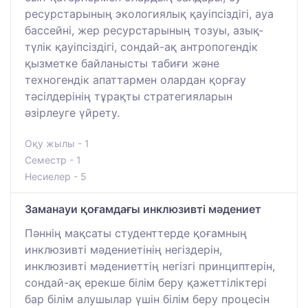
ресурстарының экологиялық қауіпсіздігі, ауа
бассейні, жер ресурстарының тозуы, азық-
түлік қауіпсіздігі, сондай-ақ антропогендік
қызметке байланысты табиғи және
техногендік апаттармен олардан қорғау
тәсілдерінің тұрақты стратегияларын
әзірлеуге үйрету.
Оқу жылы - 1
Семестр - 1
Несиелер - 5
Заманауи қоғамдағы инклюзивті мәдениет
Пәннің мақсаты студенттерде қоғамның
инклюзивті мәдениетінің негіздерін,
инклюзивті мәдениеттің негізгі принциптерін,
сондай-ақ ерекше білім беру қажеттіліктері
бар білім алушылар үшін білім беру процесін