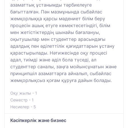
азаматтық ұстанымды тәрбиелеуге
бағытталған. Пән мазмұнында сыбайлас
жемқорлыққа қарсы мәдениет білім беру
процесін ашық етуге көмектесетіндігі, білім
мен жетістіктердің шынайы бағалануы,
оқытушылар мен студенттер арасындағы
адалдық пен әділеттілік қағидаттарын ұстану
қарастырылады. Нәтижесінде оқу процесі
адал, тиімді және әділ бола түседі, ал
студенттер саналы, заңға мойынсұнатын және
принципшіл азаматтарға айналып, сыбайлас
жемқорлықсыз қоғам құруға дайын болады.
Оқу жылы - 1
Семестр - 1
Несиелер - 5
Кәсіпкерлік және бизнес