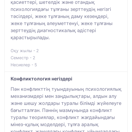
қасиеттері, шетелдік және отандық
психологиядағы тұлғаны зерттеудің негізгі
тәсілдері, жеке тұлғаның даму кезеңдері,
жеке тұлғаның әлеуметтенуі, жеке тұлғаны
зерттеудің диагностикалық әдістері
қарастырылады.
Оқу жылы - 2
Семестр - 2
Несиелер - 5
Конфликтология негіздері
Пән конфликттің туындауының психологиялық
механизмдері мен заңдылықтары, алдын алу
және шешу жолдары туралы білімді жүйелеуге
бағытталған. Пәннің мазмұнында конфликт
туралы теориялар, конфликт жағдайындағы
мінез-құлық моделдері, тұлға аралық
конфликт, жанұядағы конфликт, ұйымдардағы