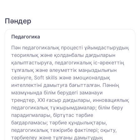
Пәндер
Педагогика
Пән педагогикалық процесті ұйымдастырудың
теориялық және қолданбалы дағдыларын
қалыптастыруға, педагогикалық іс-әрекеттің
тұлғалық және әлеуметтік маңыздылығын
сезінуге, Soft skills және эмоционалдық
интеллектіні дамытуға бағытталған. Пәннің
мазмұнында білім берудегі заманауи
трендтер, XXI ғасыр дағдылары, инновациялық
педагогикалық тұжырымдамалар; білім беру
парадигмалары, біртұтас тәрбие
бағдарламасы; тәрбие құндылықтары,
педагогикалық тәжірибе фактілері; оқыту,
тәрбиелеу және тұлғаны дамытудың