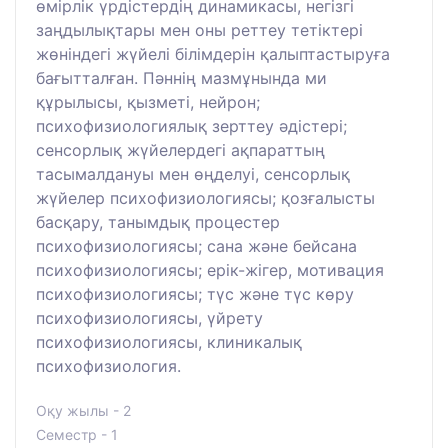
өмірлік үрдістердің динамикасы, негізгі
заңдылықтары мен оны реттеу тетіктері
жөніндегі жүйелі білімдерін қалыптастыруға
бағытталған. Пәннің мазмұнында ми
құрылысы, қызметі, нейрон;
психофизиологиялық зерттеу әдістері;
сенсорлық жүйелердегі ақпараттың
тасымалдануы мен өңделуі, сенсорлық
жүйелер психофизиологиясы; қозғалысты
басқару, танымдық процестер
психофизиологиясы; сана және бейсана
психофизиологиясы; ерік-жігер, мотивация
психофизиологиясы; түс және түс көру
психофизиологиясы, үйрету
психофизиологиясы, клиникалық
психофизиология.
Оқу жылы - 2
Семестр - 1