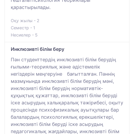
қарастырылады.
Оқу жылы - 2
Семестр - 1
Несиелер - 5
Инклюзивті білім беру
Пән студенттердің инклюзивті білім берудің
ғылыми-теориялық және әдістемелік
негіздерін меңгеруіне бағытталған. Пәннің
мазмұнында инклюзивті білім берудің мәні,
инклюзивті білім берудің нормативтік-
құқықтық құжаттар, инклюзивті білім беруді
іске асырудың халықаралық тәжірибесі, оқыту
процесінде психофизикалық ауытқулары бар
балалардың психологиялық ерекшеліктері,
инклюзивті білім беруді іске асырудың
педагогикалық жағдайлары, инклюзивті білім