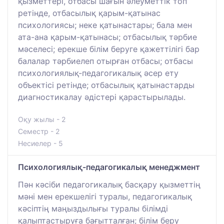
қызметтері, отбасы шағын әлеуметтік топ
ретінде, отбасылық қарым-қатынас
психологиясы; неке қатынастары; бала мен
ата-ана қарым-қатынасы; отбасылық тәрбие
мәселесі; ерекше білім беруге қажеттілігі бар
балалар тәрбиелеп отырған отбасы; отбасы
психологиялық-педагогикалық әсер ету
объектісі ретінде; отбасылық қатынастарды
диагностикалау әдістері қарастырылады.
Оқу жылы - 2
Семестр - 2
Несиелер - 5
Психологиялық-педагогикалық менеджмент
Пән кәсіби педагогикалық басқару қызметтің
мәні мен ерекшелігі туралы, педагогикалық
кәсіптің маңыздылығы туралы білімді
қалыптастыруға бағытталған; білім беру