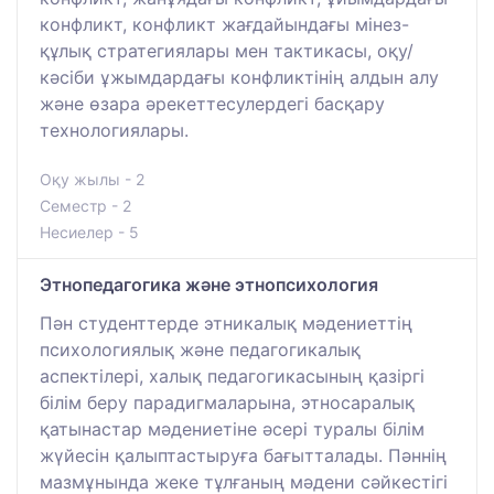
конфликт, конфликт жағдайындағы мінез-
құлық стратегиялары мен тактикасы, оқу/
кәсіби ұжымдардағы конфликтінің алдын алу
және өзара әрекеттесулердегі басқару
технологиялары.
Оқу жылы - 2
Семестр - 2
Несиелер - 5
Этнопедагогика және этнопсихология
Пән студенттерде этникалық мәдениеттің
психологиялық және педагогикалық
аспектілері, халық педагогикасының қазіргі
білім беру парадигмаларына, этносаралық
қатынастар мәдениетіне әсері туралы білім
жүйесін қалыптастыруға бағытталады. Пәннің
мазмұнында жеке тұлғаның мәдени сәйкестігі