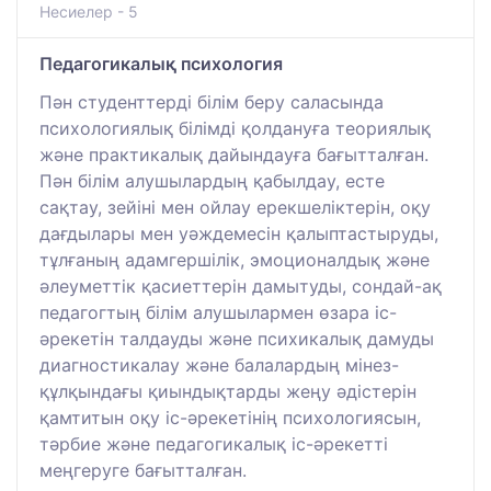
Несиелер - 5
Педагогикалық психология
Пән студенттерді білім беру саласында
психологиялық білімді қолдануға теориялық
және практикалық дайындауға бағытталған.
Пән білім алушылардың қабылдау, есте
сақтау, зейіні мен ойлау ерекшеліктерін, оқу
дағдылары мен уәждемесін қалыптастыруды,
тұлғаның адамгершілік, эмоционалдық және
әлеуметтік қасиеттерін дамытуды, сондай-ақ
педагогтың білім алушылармен өзара іс-
әрекетін талдауды және психикалық дамуды
диагностикалау және балалардың мінез-
құлқындағы қиындықтарды жеңу әдістерін
қамтитын оқу іс-әрекетінің психологиясын,
тәрбие және педагогикалық іс-әрекетті
меңгеруге бағытталған.