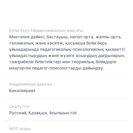
Білім беру бағдарламасының мақсаты
Мектепке дейінгі, бастауыш, негізгі орта, жалпы орта,
техникалық және кәсіптік, қосымша білім беру
ұйымдарында педагогикалық-психологиялық қызметті
ұйымдастырудың және жүзеге асырудың дағдыларын,
тәжірибелік біліктіліктері мен теориялық білімдерін
меңгерген педагог-психологтарды дайындау.
Академиялық дәреже
Бакалавриат
Оқыту тілі
Русский, Қазақша, Ағылшын тілі
ЖОО атауы