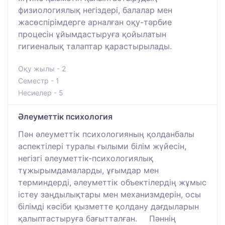
физиологиялық негіздері, балалар мен
жасөспірімдерге арналған оқу-тәрбие
процесін ұйымдастыруға қойылатын
гигиеналық талаптар қарастырылады.
Оқу жылы - 2
Семестр - 1
Несиелер - 5
Әлеуметтік психология
Пән әлеуметтік психологияның қолданбалы
аспектілері туралы ғылыми білім жүйесін,
негізгі әлеуметтік-психологиялық
тұжырымдамаларды, ұғымдар мен
терминдерді, әлеуметтік объектілердің жұмыс
істеу заңдылықтары мен механизмдерін, осы
білімді кәсіби қызметте қолдану дағдыларын
қалыптастыруға бағытталған. Пәннің