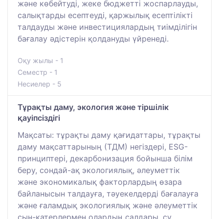
және көбейтуді, жеке бюджетті жоспарлауды,
салықтарды есептеуді, қаржылық есептілікті
талдауды және инвестициялардың тиімділігін
бағалау әдістерін қолдануды үйренеді.
Оқу жылы - 1
Семестр - 1
Несиелер - 5
Тұрақты даму, экология және тіршілік
қауіпсіздігі
Мақсаты: тұрақты даму қағидаттары, тұрақты
даму мақсаттарының (ТДМ) негіздері, ESG-
принциптері, декарбонизация бойынша білім
беру, сондай-ақ экологиялық, әлеуметтік
және экономикалық факторлардың өзара
байланысын талдауға, тәуекелдерді бағалауға
және ғаламдық экологиялық және әлеуметтік
сын-қатерлермен олардың салдары, су