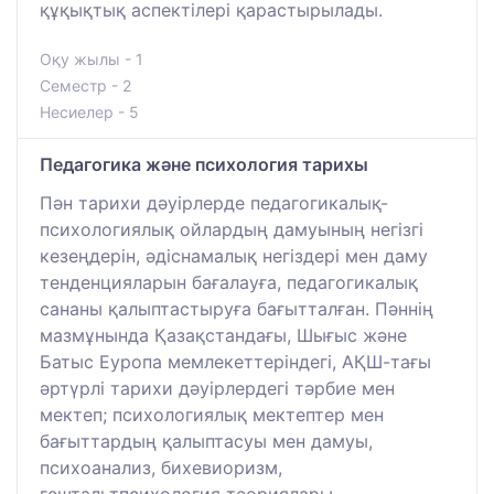
құқықтық аспектілері қарастырылады.
Оқу жылы - 1
Семестр - 2
Несиелер - 5
Педагогика және психология тарихы
Пән тарихи дәуірлерде педагогикалық-
психологиялық ойлардың дамуының негізгі
кезеңдерін, әдіснамалық негіздері мен даму
тенденцияларын бағалауға, педагогикалық
сананы қалыптастыруға бағытталған. Пәннің
мазмұнында Қазақстандағы, Шығыс және
Батыс Еуропа мемлекеттеріндегі, АҚШ-тағы
әртүрлі тарихи дәуірлердегі тәрбие мен
мектеп; психологиялық мектептер мен
бағыттардың қалыптасуы мен дамуы,
психоанализ, бихевиоризм,
гештальтпсихология теориялары