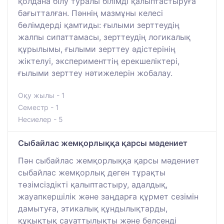
қолдана білу туралы білімді қалыптастыруға
бағытталған. Пәннің мазмұны келесі
бөлімдерді қамтиды: ғылыми зерттеудің
жалпы сипаттамасы, зерттеудің логикалық
құрылымы, ғылыми зерттеу әдістерінің
жіктелуі, эксперименттің ерекшеліктері,
ғылыми зерттеу нәтижелерін жобалау.
Оқу жылы - 1
Семестр - 1
Несиелер - 5
Сыбайлас жемқорлыққа қарсы мәдениет
Пән сыбайлас жемқорлыққа қарсы мәдениет
сыбайлас жемқорлық деген тұрақты
төзімсіздікті қалыптастыру, адалдық,
жауапкершілік және заңдарға құрмет сезімін
дамытуға, этикалық құндылықтарды,
құқықтық сауаттылықты және белсенді