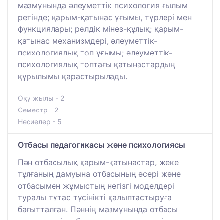
мазмұнында әлеуметтік психология ғылым
ретінде; қарым-қатынас ұғымы, түрлері мен
функциялары; рөлдік мінез-құлық; қарым-
қатынас механизмдері, әлеуметтік-
психологиялық топ ұғымы; әлеуметтік-
психологиялық топтағы қатынастардың
құрылымы қарастырылады.
Оқу жылы - 2
Семестр - 2
Несиелер - 5
Отбасы педагогикасы және психологиясы
Пән отбасылық қарым-қатынастар, жеке
тұлғаның дамуына отбасының әсері және
отбасымен жұмыстың негізгі моделдері
туралы тұтас түсінікті қалыптастыруға
бағытталған. Пәннің мазмұнында отбасы