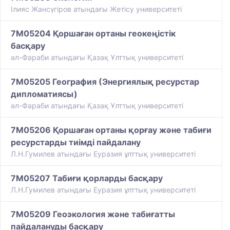
Ілияс Жансүгіров атындағы Жетісу университеті
7M05204 Қоршаған ортаны геокеңістік
басқару
әл-Фараби атындағы Қазақ Ұлттық университеті
7M05205 География (Энергиялық ресурстар
дипломатиясы)
әл-Фараби атындағы Қазақ Ұлттық университеті
7M05206 Қоршаған ортаны қорғау және табиғи
ресурстарды тиімді пайдалану
Л.Н.Гумилев атындағы Еуразия ұлттық университеті
7M05207 Табиғи қорларды басқару
Л.Н.Гумилев атындағы Еуразия ұлттық университеті
7M05209 Геоэкология және табиғатты
пайдалануды басқару