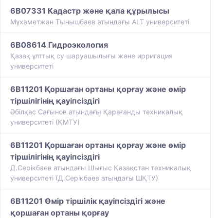
6B07331 Кадастр және қала құрылысы
Мұхаметжан Тынышбаев атындағы ALT университеті
6B08614 Гидроэкология
​Қазақ ұлттық су шаруашылығы және ирригация
университеті
6B11201 Қоршаған ортаны қорғау және өмір
тіршілігінің қауіпсіздігі
Әбілқас Сағынов атындағы Қарағанды техникалық
университеті (ҚМТУ)
6B11201 Қоршаған ортаны қорғау және өмір
тіршілігінің қауіпсіздігі
Д.Серікбаев атындағы Шығыс Қазақстан техникалық
университеті (Д.Серікбаев атындағы ШҚТУ)
6B11201 Өмір тіршілік қауіпсіздігі және
қоршаған ортаны қорғау