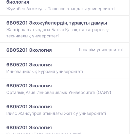
биология
Жұмабек Ахметұлы Тәшенов атындағы университеті
6B05201 Экожүйелердің тұрақты дамуы
Жәңгір хан атындағы Батыс Қазақстан аграрлық-
техникалық университеті
6B05201 Экология
Шәкәрім университеті
6B05201 Экология
Инновациялық Еуразия университеті
6B05201 Экология
Орталық Азия Инновациялық Университеті (ОАИУ)
6B05201 Экология
Ілияс Жансүгіров атындағы Жетісу университеті
6B05201 Экология