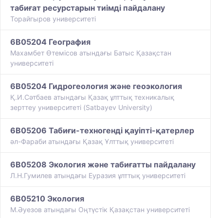
табиғат ресурстарын тиімді пайдалану
Торайгыров университеті
6B05204 География
Махамбет Өтемісов атындағы Батыс Қазақстан
университеті
6B05204 Гидрогеология және геоэкология
Қ.И.Сәтбаев атындағы Қазақ ұлттық техникалық
зерттеу университеті (Satbayev University)
6B05206 Табиғи-техногенді қауіпті-қатерлер
әл-Фараби атындағы Қазақ Ұлттық университеті
6B05208 Экология және табиғатты пайдалану
Л.Н.Гумилев атындағы Еуразия ұлттық университеті
6B05210 Экология
М.Әуезов атындағы Оңтүстік Қазақстан университеті