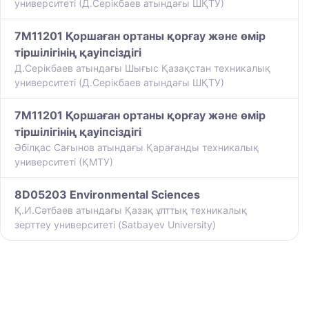
университеті (Д.Серікбаев атындағы ШҚТУ)
7M11201 Қоршаған ортаны қорғау және өмір
тіршілігінің қауіпсіздігі
Д.Серікбаев атындағы Шығыс Қазақстан техникалық
университеті (Д.Серікбаев атындағы ШҚТУ)
7M11201 Қоршаған ортаны қорғау және өмір
тіршілігінің қауіпсіздігі
Әбілқас Сағынов атындағы Қарағанды техникалық
университеті (ҚМТУ)
8D05203 Environmental Sciences
Қ.И.Сәтбаев атындағы Қазақ ұлттық техникалық
зерттеу университеті (Satbayev University)