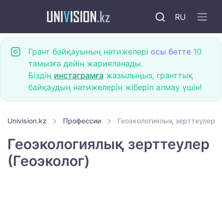
RU
Грант байқауының нәтижелері
осы бетте
10
тамызға дейін жарияланады.
Біздің
инстаграмға
жазылыңыз, гранттық
байқаудың нәтижелерін жіберіп алмау үшін!
Univision.kz
Профессии
Геоэкологиялық зерттеулер (
Геоэкологиялық зерттеулер
(Геоэколог)