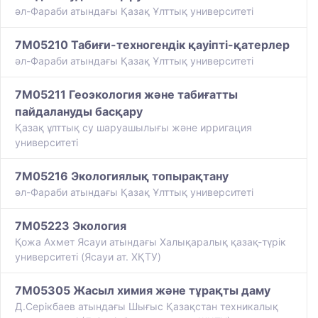
әл-Фараби атындағы Қазақ Ұлттық университеті
7M05210 Табиғи-техногендік қауіпті-қатерлер
әл-Фараби атындағы Қазақ Ұлттық университеті
7M05211 Геоэкология және табиғатты
пайдалануды басқару
​Қазақ ұлттық су шаруашылығы және ирригация
университеті
7M05216 Экологиялық топырақтану
әл-Фараби атындағы Қазақ Ұлттық университеті
7M05223 Экология
Қожа Ахмет Ясауи атындағы Халықаралық қазақ-түрiк
университетi (Ясауи ат. ХҚТУ)
7M05305 Жасыл химия және тұрақты даму
Д.Серікбаев атындағы Шығыс Қазақстан техникалық