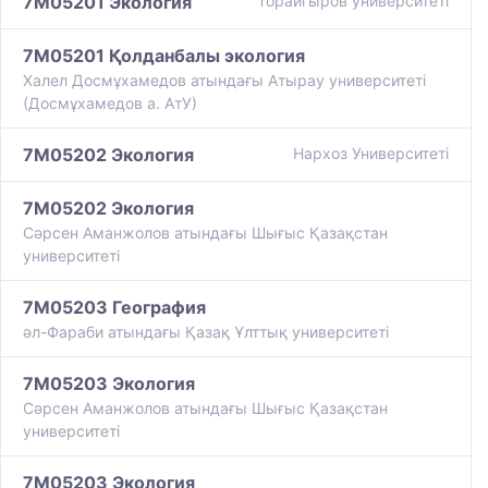
7M05201 Экология
Торайгыров университеті
7M05201 Қолданбалы экология
Халел Досмұхамедов атындағы Атырау университеті
(Досмұхамедов а. АтУ)
7M05202 Экология
Нархоз Университеті
7M05202 Экология
Сәрсен Аманжолов атындағы Шығыс Қазақстан
университеті
7M05203 География
әл-Фараби атындағы Қазақ Ұлттық университеті
7M05203 Экология
Сәрсен Аманжолов атындағы Шығыс Қазақстан
университеті
7M05203 Экология