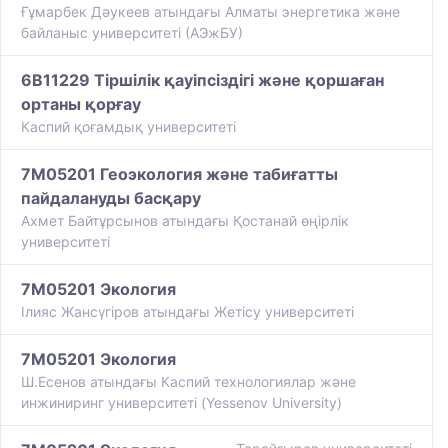
Ғұмарбек Дәукеев атындағы Алматы энергетика және
байланыс университеті (АЭжБУ)
6B11229 Тіршілік қауіпсіздігі және қоршаған
ортаны қорғау
Каспий қоғамдық университеті
7M05201 Геоэкология жəне табиғатты
пайдалануды басқару
Ахмет Байтұрсынов атындағы Қостанай өңірлік
университеті
7M05201 Экология
Ілияс Жансүгіров атындағы Жетісу университеті
7M05201 Экология
Ш.Есенов атындағы Каспий технологиялар және
инжиниринг университеті (Yessenov University)