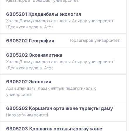
Қызылорда "Болашақ" университеті
6B05201 Қолданбалы экология
Халел Досмұхамедов атындағы Атырау университеті
(Досмұхамедов а. АтУ)
6B05202 География
Торайгыров университеті
6B05202 Экоаналитика
Халел Досмұхамедов атындағы Атырау университеті
(Досмұхамедов а. АтУ)
6B05202 Экология
Абай атындағы Қазақ ұлттық педагогикалық
университеті
6B05202 Қоршаған орта және тұрақты даму
Нархоз Университеті
6B05203 Қоршаған ортаны қорғау және