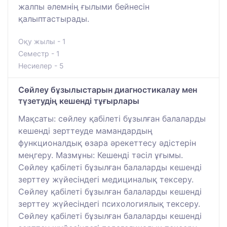
жалпы әлемнің ғылыми бейнесін
қалыптастырады.
Оқу жылы - 1
Семестр - 1
Несиелер - 5
Сөйлеу бұзылыстарын диагностикалау мен
түзетудің кешенді тұғырлары
Мақсаты: сөйлеу қабілеті бұзылған балаларды
кешенді зерттеуде мамандардың
функционалдық өзара әрекеттесу әдістерін
меңгеру. Мазмұны: Кешенді тәсіл ұғымы.
Сөйлеу қабілеті бұзылған балаларды кешенді
зерттеу жүйесіндегі медициналық тексеру.
Сөйлеу қабілеті бұзылған балаларды кешенді
зерттеу жүйесіндегі психологиялық тексеру.
Сөйлеу қабілеті бұзылған балаларды кешенді