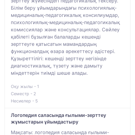
зерттеу жүйесіндегі педагогикалық тексеру.
Білім беру ұйымдарындағы психологиялық-
медициналық-педагогикалық консилиумдар,
психологиялық-медициналық-педагогикалық
комиссиялар және консультациялар. Сөйлеу
қабілеті бұзылған балаларды кешенді
зерттеуге қатысатын мамандардың
функционалдық өзара әрекеттесу әдістері.
Құзыреттілігі: кешенді зерттеу негізінде
диагностикалық, түзету және дамыту
міндеттерін тиімді шеше алады.
Оқу жылы - 1
Семестр - 2
Несиелер - 5
Логопедия саласында ғылыми-зерттеу
жұмыстарын ұйымдастыру
Мақсаты: логопедия саласында ғылыми-