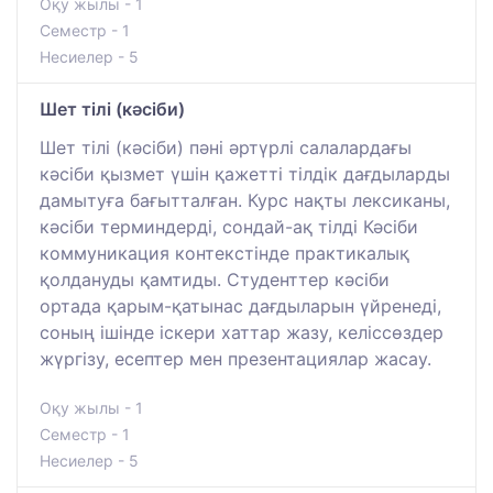
Оқу жылы - 1
Семестр - 1
Несиелер - 5
Шет тілі (кәсіби)
Шет тілі (кәсіби) пәні әртүрлі салалардағы
кәсіби қызмет үшін қажетті тілдік дағдыларды
дамытуға бағытталған. Курс нақты лексиканы,
кәсіби терминдерді, сондай-ақ тілді Кәсіби
коммуникация контекстінде практикалық
қолдануды қамтиды. Студенттер кәсіби
ортада қарым-қатынас дағдыларын үйренеді,
соның ішінде іскери хаттар жазу, келіссөздер
жүргізу, есептер мен презентациялар жасау.
Оқу жылы - 1
Семестр - 1
Несиелер - 5