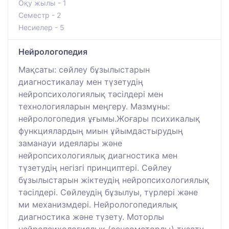
Оқу жылы - 1
Семестр - 2
Несиелер - 5
Нейрологопедия
Мақсаты: сөйлеу бұзылыстарын
диагностикалау мен түзетудің
нейропсихологиялық тәсілдері мен
технологияларын меңгеру. Мазмұны:
нейрологопедия ұғымы.Жоғары психикалық
функциялардың миын ұйымдастырудың
заманауи идеялары және
нейропсихологиялық диагностика мен
түзетудің негізгі принциптері. Сөйлеу
бұзылыстарын жіктеудің нейропсихологиялық
тәсілдері. Сөйлеудің бұзылуы, түрлері және
ми механизмдері. Нейрологопедиялық
диагностика және түзету. Моторлы