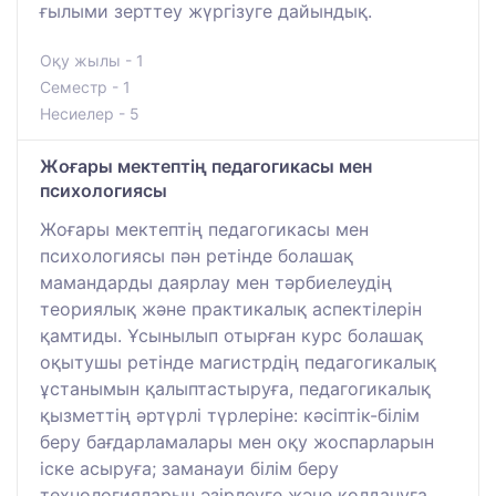
ғылыми зерттеу жүргізуге дайындық.
Оқу жылы - 1
Семестр - 1
Несиелер - 5
Жоғары мектептің педагогикасы мен
психологиясы
Жоғары мектептің педагогикасы мен
психологиясы пән ретінде болашақ
мамандарды даярлау мен тәрбиелеудің
теориялық және практикалық аспектілерін
қамтиды. Ұсынылып отырған курс болашақ
оқытушы ретінде магистрдің педагогикалық
ұстанымын қалыптастыруға, педагогикалық
қызметтің әртүрлі түрлеріне: кәсіптік-білім
беру бағдарламалары мен оқу жоспарларын
іске асыруға; заманауи білім беру
технологияларын әзірлеуге және қолдануға,