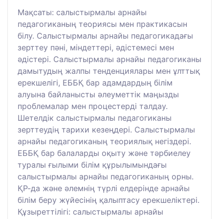
Мақсаты: салыстырмалы арнайы
педагогиканың теориясы мен практикасын
білу. Салыстырмалы арнайы педагогикадағы
зерттеу пәні, міндеттері, әдістемесі мен
әдістері. Салыстырмалы арнайы педагогиканы
дамытудың жалпы тенденциялары мен ұлттық
ерекшелігі, ЕББҚ бар адамдардың білім
алуына байланысты әлеуметтік маңызды
проблемалар мен процестерді талдау.
Шетелдік салыстырмалы педагогиканы
зерттеудің тарихи кезеңдері. Салыстырмалы
арнайы педагогиканың теориялық негіздері.
ЕББҚ бар балаларды оқыту және тәрбиелеу
туралы ғылыми білім құрылымындағы
салыстырмалы арнайы педагогиканың орны.
ҚР-да және әлемнің түрлі елдерінде арнайы
білім беру жүйесінің қалыптасу ерекшеліктері.
Құзыреттілігі: салыстырмалы арнайы