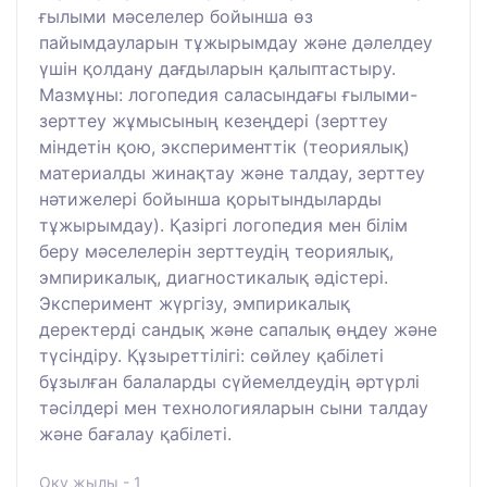
ғылыми мәселелер бойынша өз
пайымдауларын тұжырымдау және дәлелдеу
үшін қолдану дағдыларын қалыптастыру.
Мазмұны: логопедия саласындағы ғылыми-
зерттеу жұмысының кезеңдері (зерттеу
міндетін қою, эксперименттік (теориялық)
материалды жинақтау және талдау, зерттеу
нәтижелері бойынша қорытындыларды
тұжырымдау). Қазіргі логопедия мен білім
беру мәселелерін зерттеудің теориялық,
эмпирикалық, диагностикалық әдістері.
Эксперимент жүргізу, эмпирикалық
деректерді сандық және сапалық өңдеу және
түсіндіру. Құзыреттілігі: сөйлеу қабілеті
бұзылған балаларды сүйемелдеудің әртүрлі
тәсілдері мен технологияларын сыни талдау
және бағалау қабілеті.
Оқу жылы - 1