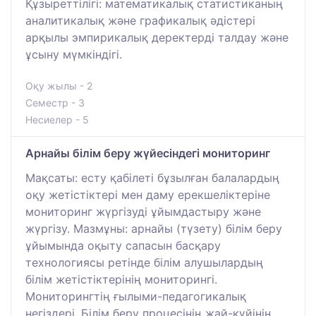
Құзыреттілігі: математикалық статистиканың
аналитикалық және графикалық әдістері
арқылы эмпирикалық деректерді талдау және
ұсыну мүмкіндігі.
Оқу жылы - 2
Семестр - 3
Несиелер - 5
Арнайы білім беру жүйесіндегі мониторинг
Мақсаты: есту қабілеті бұзылған балалардың
оқу жетістіктері мен даму ерекшеліктеріне
мониторинг жүргізуді ұйымдастыру және
жүргізу. Мазмұны: арнайы (түзету) білім беру
ұйымында оқыту сапасын басқару
технологиясы ретінде білім алушылардың
білім жетістіктерінің мониторингі.
Мониторингтің ғылыми-педагогикалық
негіздері. Білім беру процесінің жай-күйінің