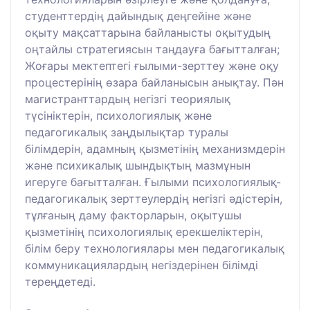
студенттердің дайындық деңгейіне және
оқыту мақсаттарына байланысты оқытудың
оңтайлы стратегиясын таңдауға бағытталған;
Жоғары мектептегі ғылыми-зерттеу және оқу
процестерінің өзара байланысын анықтау. Пән
магистранттардың негізгі теориялық
түсініктерін, психологиялық және
педагогикалық заңдылықтар туралы
білімдерін, адамның қызметінің механизмдерін
және психикалық шындықтың мазмұнын
игеруге бағытталған. Ғылыми психологиялық-
педагогикалық зерттеулердің негізгі әдістерін,
тұлғаның даму факторларын, оқытушы
қызметінің психологиялық ерекшеліктерін,
білім беру технологиялары мен педагогикалық
коммуникациялардың негіздерінен білімді
тереңдетеді.