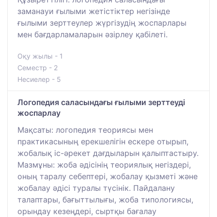
заманауи ғылыми жетістіктер негізінде
ғылыми зерттеулер жүргізудің жоспарлары
мен бағдарламаларын әзірлеу қабілеті.
Оқу жылы - 1
Семестр - 2
Несиелер - 5
Логопедия саласындағы ғылыми зерттеуді
жоспарлау
Мақсаты: логопедия теориясы мен
практикасының ерекшелігін ескере отырып,
жобалық іс-әрекет дағдыларын қалыптастыру.
Мазмұны: жоба әдісінің теориялық негіздері,
оның таралу себептері, жобалау қызметі және
жобалау әдісі туралы түсінік. Пайдалану
талаптары, бағыттылығы, жоба типологиясы,
орындау кезеңдері, сыртқы бағалау