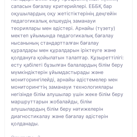
сапасын бағалау критерийлері. ЕББҚ бар
оқушылардың оқу жетістіктерінің деңгейін
педагогикалық өлшеудің заманауи
теориялары мен әдістері. Арнайы (түзету)
мектеп ұйымында педагогикалық бағалау
нысанының стандартталған бағалау
құралдары мен құралдарын іріктеуге және
қолдануға қойылатын талаптар. Құзыреттілігі:
есту қабілеті бұзылған балалардың білім беру
мүмкіндіктерін ұйымдастырады және
мониторингілейді, арнайы әдістемелер мен
мониторингтің заманауи технологиялары
негізінде білім алушылар үшін жеке білім беру
маршруттарын жобалайды, білім
алушылардың білім беру нәтижелерін
диагностикалау және бағалау әдістерін
қолданады.