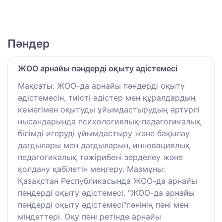
Пәндер
ЖОО арнайы пәндерді оқыту әдістемесі
Мақсаты: ЖОО-да арнайы пәндерді оқыту
әдістемесін, тиісті әдістер мен құралдардың
көмегімен оқытуды ұйымдастырудың әртүрлі
нысандарында психологиялық-педагогикалық
білімді игеруді ұйымдастыру және бақылау
дағдылары мен дағдыларын, инновациялық
педагогикалық тәжірибені зерделеу және
қолдану қабілетін меңгеру. Мазмұны:
Қазақстан Республикасында ЖОО-да арнайы
пәндерді оқыту әдістемесі. "ЖОО-да арнайы
пәндерді оқыту әдістемесі"пәнінің пәні мен
міндеттері. Оқу пәні ретінде арнайы