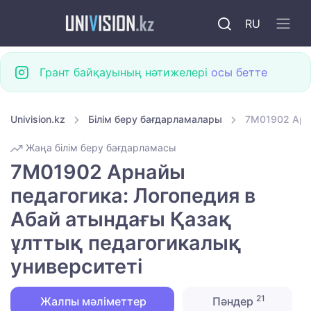
RU
Грант байқауының нәтижелері
осы бетте
Univision.kz
Білім беру бағдарламалары
7M01902 Арна
Жаңа білім беру бағдарламасы
7M01902 Арнайы
педагогика: Логопедия в
Абай атындағы Қазақ
ұлттық педагогикалық
университеті
21
Жалпы мәліметтер
Пәндер