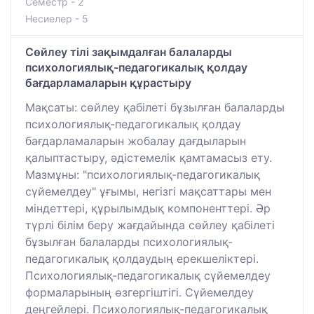
Семестр - 2
Несиелер - 5
Сөйлеу тілі зақымдалған балаларды
психологиялық-педагогикалық қолдау
бағдарламаларын құрастыру
Мақсаты: сөйлеу қабілеті бұзылған балаларды
психологиялық-педагогикалық қолдау
бағдарламаларын жобалау дағдыларын
қалыптастыру, әдістемелік қамтамасыз ету.
Мазмұны: "психологиялық-педагогикалық
сүйемелдеу" ұғымы, негізгі мақсаттары мен
міндеттері, құрылымдық компоненттері. Әр
түрлі білім беру жағдайында сөйлеу қабілеті
бұзылған балаларды психологиялық-
педагогикалық қолдаудың ерекшеліктері.
Психологиялық-педагогикалық сүйемелдеу
формаларының өзгергіштігі. Сүйемелдеу
деңгейлері. Психологиялық-педагогикалық