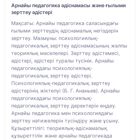
Арнайы педагогика әдіснамасы және ғылыми
зерттеу әдістері
Мақсаты: Арнайы педагогика саласындағы
ғылыми зерттеудің әдіснамалық негіздерін
зерттеу. Мазмұны: психологиялық-
педагогикалық зерттеу әдіснамасының жалпы
теориялық мәселелері. Зерттеу әдістемесі,
әдістері, әдістері туралы түсінік. Арнайы
педагогикадағы психологиялық-
педагогикалық зерттеу әдістері.
Психологиялық-педагогикалық зерттеу
әдістерінің жіктелуі (Б. Г. Ананьев). Арнайы
педагогикадағы психологиялық-
педагогикалық зерттеу деректерін өңдеу.
Арнайы педагогика мен психологиядағы
зерттеу нәтижелерін түсіндіру және ұсыну.
Құзыреттілігі: теориялық-әдіснамалық
құзыреттілік және арнайы педагогикада