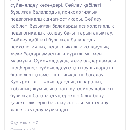
сүйемелдеу кезеңдері. Сөйлеу қабілеті
бұзылған балалардың психологиялық-
педагогикалық диагностикасы. Сөйлеу
қабілеті бұзылған балаларды психологиялық-
педагогикалық қолдау бағыттарын анықтау.
Сөйлеу қабілеті бұзылған балаларды
психологиялық-педагогикалық қолдаудың
жеке бағдарламасының құрылымы мен
мазмұны. Сүйемелдеудің жеке бағдарламасы
шеңберінде сүйемелдеуге қатысушылардың
бірлескен қызметінің тиімділігін бағалау.
Құзыреттілігі: мамандардың пәнаралық
тобының жұмысына қатысу, сөйлеу қабілеті
бұзылған балалардың ерекше білім беру
қажеттіліктерін бағалау алгоритмін түсіну
және орындау мүмкіндігі.
Оқу жылы - 2
Семестр - 3