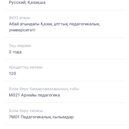
Русский, Қазақша
ЖОО атауы
Абай атындағы Қазақ ұлттық педагогикалық
университеті
Оқу мерзімі
2 года
Кредиттер көлемі
120
Білім беру бағдарламаларының тобы
M021 Арнайы педагогика
Білім беру саласы
7M01 Педагогикалық ғылымдар