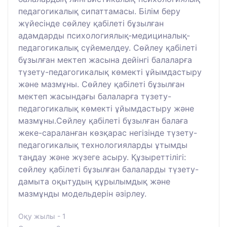
педагогикалық сипаттамасы. Білім беру
жүйесінде сөйлеу қабілеті бұзылған
адамдарды психологиялық-медициналық-
педагогикалық сүйемелдеу. Сөйлеу қабілеті
бұзылған мектеп жасына дейінгі балаларға
түзету-педагогикалық көмекті ұйымдастыру
және мазмұны. Сөйлеу қабілеті бұзылған
мектеп жасындағы балаларға түзету-
педагогикалық көмекті ұйымдастыру және
мазмұны.Сөйлеу қабілеті бұзылған балаға
жеке-сараланған көзқарас негізінде түзету-
педагогикалық технологияларды ұтымды
таңдау және жүзеге асыру. Құзыреттілігі:
сөйлеу қабілеті бұзылған балаларды түзету-
дамыта оқытудың құрылымдық және
мазмұнды модельдерін әзірлеу.
Оқу жылы - 1