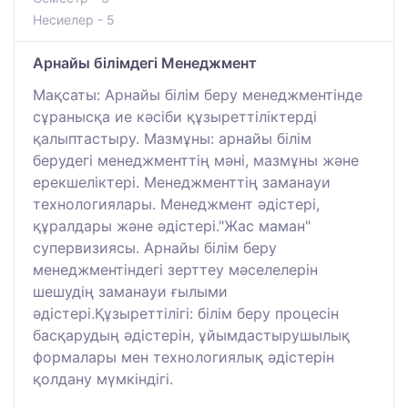
Несиелер - 5
Арнайы білімдегі Менеджмент
Мақсаты: Арнайы білім беру менеджментінде
сұранысқа ие кәсіби құзыреттіліктерді
қалыптастыру. Мазмұны: арнайы білім
берудегі менеджменттің мәні, мазмұны және
ерекшеліктері. Менеджменттің заманауи
технологиялары. Менеджмент әдістері,
құралдары және әдістері."Жас маман"
супервизиясы. Арнайы білім беру
менеджментіндегі зерттеу мәселелерін
шешудің заманауи ғылыми
әдістері.Құзыреттілігі: білім беру процесін
басқарудың әдістерін, ұйымдастырушылық
формалары мен технологиялық әдістерін
қолдану мүмкіндігі.