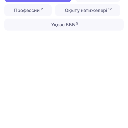
2
12
Профессии
Оқыту нәтижелері
5
Ұқсас БББ