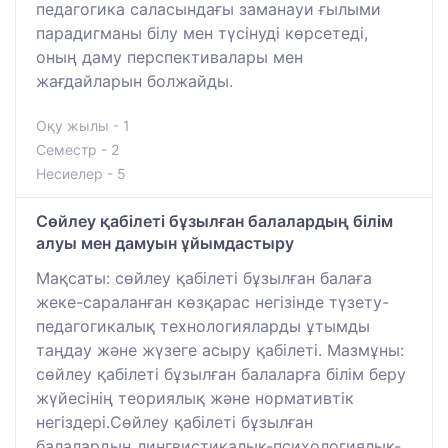
педагогика саласындағы заманауи ғылыми
парадигманы білу мен түсінуді көрсетеді,
оның даму перспективалары мен
жағдайларын болжайды.
Оқу жылы - 1
Семестр - 2
Несиелер - 5
Сөйлеу қабілеті бұзылған балалардың білім
алуы мен дамуын ұйымдастыру
Мақсаты: сөйлеу қабілеті бұзылған балаға
жеке-сараланған көзқарас негізінде түзету-
педагогикалық технологияларды ұтымды
таңдау және жүзеге асыру қабілеті. Мазмұны:
сөйлеу қабілеті бұзылған балаларға білім беру
жүйесінің теориялық және нормативтік
негіздері.Сөйлеу қабілеті бұзылған
балалардың лингвистикалық-психологиялық-