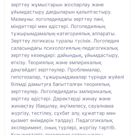
зерттеу жұмыстарын жоспарлау және
ұйымдастыру дағдыларын қалыптастыру.
Мазмұны: логопедиядағы зерттеу пәні,
міндеттері мен әдістері. Логопедияның
тұжырымдамалық-категориялық аппараты.
Зерттеу логикасы туралы түсінік. Логопедия
саласындағы психологиялық-педагогикалық
зерттеу кезеңдері: дайындық, ұйымдастыру,
өткізу. Теориялық және эмпирикалық
деңгейдегі зерттеулер. Проблемалар,
гипотезалар, тұжырымдамалар түрінде жүйелі
білімді дамытуға бағытталған теориялық
зерттеулер. Логопедиядағы эмпирикалық
зерттеу әдістері. Деректерді жинау және
жинақтау (бақылау, әңгімелесу, сауалнама
жүргізу, тестілеу, сұхбат алу, құжаттар мен
қызмет өнімдерін талдау). Педагогикалық
эксперимент, оның түрлері, жүргізу тәртібі.
Құзыреттілігі: логопедия саласындағы