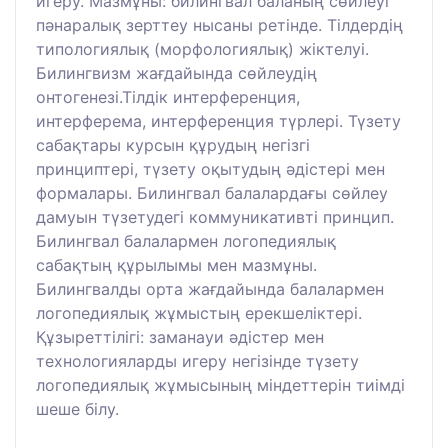
игеру. Мазмұны: билингвал баланың сөйлеуі
пәнаралық зерттеу нысаны ретінде. Тілдердің
типологиялық (морфологиялық) жіктелуі.
Билингвизм жағдайында сөйлеудің
онтогенезі.Тілдік интерференция,
интерферема, интерференция түрлері. Түзету
сабақтары курсын құрудың негізгі
принциптері, түзету оқытудың әдістері мен
формалары. Билингвал балалардағы сөйлеу
дамуын түзетудегі коммуникативті принцип.
Билингвал балалармен логопедиялық
сабақтың құрылымы мен мазмұны.
Билингвалды орта жағдайында балалармен
логопедиялық жұмыстың ерекшеліктері.
Құзыреттілігі: заманауи әдістер мен
технологияларды игеру негізінде түзету
логопедиялық жұмысының міндеттерін тиімді
шеше білу.