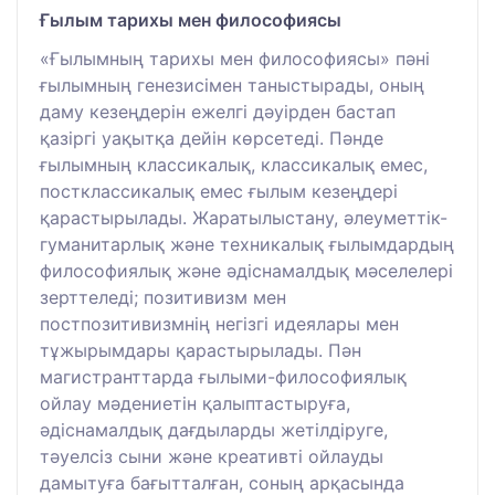
Ғылым тарихы мен философиясы
«Ғылымның тарихы мен философиясы» пәні
ғылымның генезисімен таныстырады, оның
даму кезеңдерін ежелгі дәуірден бастап
қазіргі уақытқа дейін көрсетеді. Пәнде
ғылымның классикалық, классикалық емес,
постклассикалық емес ғылым кезеңдері
қарастырылады. Жаратылыстану, әлеуметтік-
гуманитарлық және техникалық ғылымдардың
философиялық және әдіснамалдық мәселелері
зерттеледі; позитивизм мен
постпозитивизмнің негізгі идеялары мен
тұжырымдары қарастырылады. Пән
магистранттарда ғылыми-философиялық
ойлау мәдениетін қалыптастыруға,
әдіснамалдық дағдыларды жетілдіруге,
тәуелсіз сыни және креативті ойлауды
дамытуға бағытталған, соның арқасында