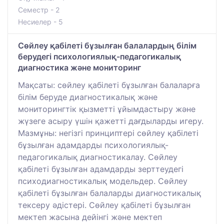
Семестр - 2
Несиелер - 5
Сөйлеу қабілеті бұзылған балалардың білім
берудегі психологиялық-педагогикалық
диагностика және мониторинг
Мақсаты: сөйлеу қабілеті бұзылған балаларға
білім беруде диагностикалық және
мониторингтік қызметті ұйымдастыру және
жүзеге асыру үшін қажетті дағдыларды игеру.
Мазмұны: негізгі принциптері сөйлеу қабілеті
бұзылған адамдарды психологиялық-
педагогикалық диагностикалау. Сөйлеу
қабілеті бұзылған адамдарды зерттеудегі
психодиагностикалық модельдер. Сөйлеу
қабілеті бұзылған балаларды диагностикалық
тексеру әдістері. Сөйлеу қабілеті бұзылған
мектеп жасына дейінгі және мектеп