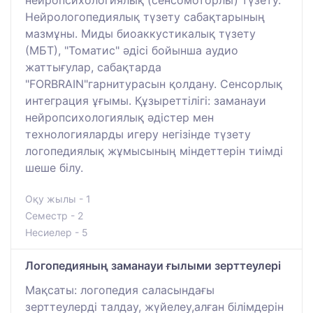
нейропсихологиялық (сенсомоторлы) түзету.
Нейрологопедиялық түзету сабақтарының
мазмұны. Миды биоаккустикалық түзету
(МБТ), "Томатис" әдісі бойынша аудио
жаттығулар, сабақтарда
"FORBRAIN"гарнитурасын қолдану. Сенсорлық
интеграция ұғымы. Құзыреттілігі: заманауи
нейропсихологиялық әдістер мен
технологияларды игеру негізінде түзету
логопедиялық жұмысының міндеттерін тиімді
шеше білу.
Оқу жылы - 1
Семестр - 2
Несиелер - 5
Логопедияның заманауи ғылыми зерттеулері
Мақсаты: логопедия саласындағы
зерттеулерді талдау, жүйелеу,алған білімдерін