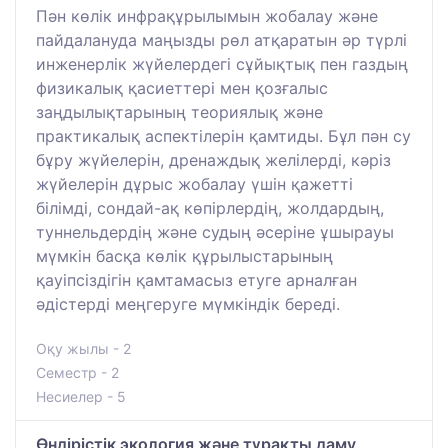
Пән көлік инфрақұрылымын жобалау және
пайдалануда маңызды рөл атқаратын әр түрлі
инженерлік жүйелердегі сұйықтық пен газдың
физикалық қасиеттері мен қозғалыс
заңдылықтарының теориялық және
практикалық аспектілерін қамтиды. Бұл пән су
бұру жүйелерін, дренаждық желілерді, кәріз
жүйелерін дұрыс жобалау үшін қажетті
білімді, сондай-ақ көпірлердің, жолдардың,
туннельдердің және судың әсеріне ұшырауы
мүмкін басқа көлік құрылыстарының
қауіпсіздігін қамтамасыз етуге арналған
әдістерді меңгеруге мүмкіндік береді.
Оқу жылы - 2
Семестр - 2
Несиелер - 5
Өндірістік экология және тұрақты даму