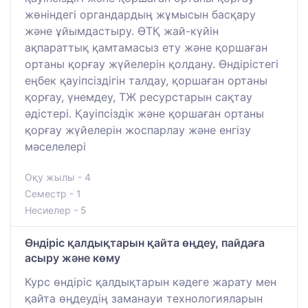
жөніндегі органдардың жұмысын басқару
және ұйымдастыру. ӨТҚ жай-күйін
ақпараттық қамтамасыз ету және қоршаған
ортаны қорғау жүйелерін қолдану. Өндірістегі
еңбек қауіпсіздігін талдау, қоршаған ортаны
қорғау, үнемдеу, ТЖ ресурстарын сақтау
әдістері. Қауіпсіздік және қоршаған ортаны
қорғау жүйелерін жоспарлау және енгізу
мәселелері
Оқу жылы - 4
Семестр - 1
Несиелер - 5
Өндіріс қалдықтарын қайта өңдеу, пайдаға
асыру және көму
Курс өндіріс қалдықтарын кәдеге жарату мен
қайта өңдеудің заманауи технологияларын