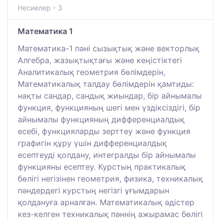
Несиелер - 3
Математика 1
Математика-1 пәні сызықтық және векторлық
Алгебра, жазықтықтағы және кеңістіктегі
Аналитикалық геометрия бөлімдерін,
Математикалық талдау бөлімдерін қамтиды:
нақты сандар, сандық жиындар, бір айнымалы
функция, функцияның шегі мен үздіксіздігі, бір
айнымалы функцияның дифференциалдық
есебі, функцияларды зерттеу және функция
графигін құру үшін дифференциалдық
есептеуді қолдану, интегралды бір айнымалы
функцияны есептеу. Курстың практикалық
бөлігі негізінен геометрия, физика, техникалық
пәндердегі курстың негізгі ұғымдарын
қолдануға арналған. Математикалық әдістер
кез-келген техникалық пәннің ажырамас бөлігі