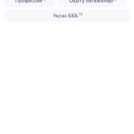
Профессии
Оқыту нәтижелері
11
Ұқсас БББ