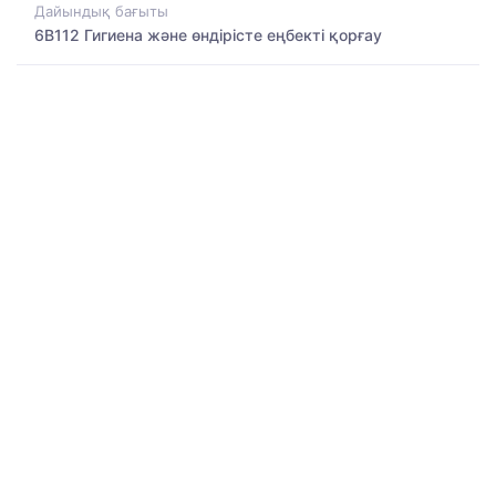
Дайындық бағыты
6B112 Гигиена және өндірісте еңбекті қорғау