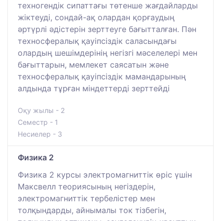
техногендік сипаттағы төтенше жағдайларды
жіктеуді, сондай-ақ олардан қорғаудың
әртүрлі әдістерін зерттеуге бағытталған. Пән
техносфералық қауіпсіздік саласындағы
олардың шешімдерінің негізгі мәселелері мен
бағыттарын, мемлекет саясатын және
техносфералық қауіпсіздік мамандарының
алдында тұрған міндеттерді зерттейді
Оқу жылы - 2
Семестр - 1
Несиелер - 3
Физика 2
Физика 2 курсы электромагниттік өріс үшін
Максвелл теориясының негіздерін,
электромагниттік тербелістер мен
толқындарды, айнымалы ток тізбегін,