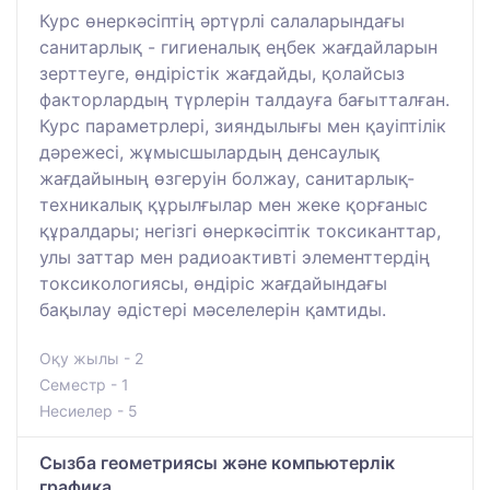
Курс өнеркәсіптің әртүрлі салаларындағы
санитарлық - гигиеналық еңбек жағдайларын
зерттеуге, өндірістік жағдайды, қолайсыз
факторлардың түрлерін талдауға бағытталған.
Курс параметрлері, зияндылығы мен қауіптілік
дәрежесі, жұмысшылардың денсаулық
жағдайының өзгеруін болжау, санитарлық-
техникалық құрылғылар мен жеке қорғаныс
құралдары; негізгі өнеркәсіптік токсиканттар,
улы заттар мен радиоактивті элементтердің
токсикологиясы, өндіріс жағдайындағы
бақылау әдістері мәселелерін қамтиды.
Оқу жылы - 2
Семестр - 1
Несиелер - 5
Сызба геометриясы және компьютерлік
графика