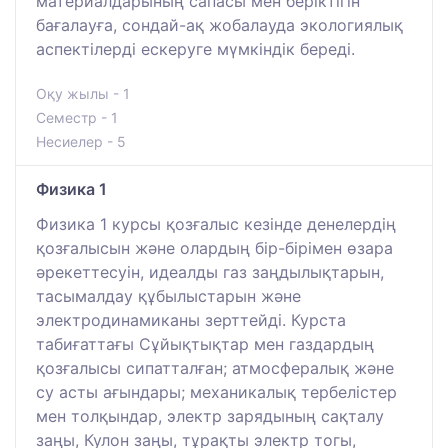
материалдарының сапасы мен беріктігін
бағалауға, сондай-ақ жобалауда экологиялық
аспектілерді ескеруге мүмкіндік береді.
Оқу жылы - 1
Семестр - 1
Несиелер - 5
Физика 1
Физика 1 курсы қозғалыс кезінде денелердің
қозғалысын және олардың бір-бірімен өзара
әрекеттесуін, идеалды газ заңдылықтарын,
тасымалдау құбылыстарын және
электродинамиканы зерттейді. Курста
табиғаттағы Сұйықтықтар мен газдардың
қозғалысы сипатталған; атмосфералық және
су асты ағындары; механикалық тербелістер
мен толқындар, электр зарядының сақталу
заңы, Кулон заңы, тұрақты электр тогы,