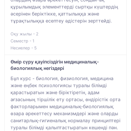
құрылымдық элементтерді сыртқы күштердің
әсерінен беріктікке, қаттылыққа және
тұрақтылыққа есептеу әдістерін зерттейді.
Оқу жылы - 2
Семестр - 1
Несиелер - 5
Өмір сүру қауіпсіздігін медициналық-
биологиялық негіздері
Бұл курс - биология, физиология, медицина
және еңбек психологиясы туралы білімді
қарастыратын және біріктіретін, адам
ағзасының тіршілік ету ортасы, өндірістік орта
факторларымен медициналық-биологиялық
өзара әрекеттесу механизмдері және оларды
санитарлық-гигиеналық нормалау принциптері
туралы білімді қалыптастыратын кешенді пән.