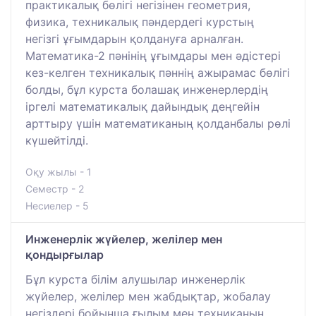
практикалық бөлігі негізінен геометрия,
физика, техникалық пәндердегі курстың
негізгі ұғымдарын қолдануға арналған.
Математика-2 пәнінің ұғымдары мен әдістері
кез-келген техникалық пәннің ажырамас бөлігі
болды, бұл курста болашақ инженерлердің
іргелі математикалық дайындық деңгейін
арттыру үшін математиканың қолданбалы рөлі
күшейтілді.
Оқу жылы - 1
Семестр - 2
Несиелер - 5
Инженерлік жүйелер, желілер мен
қондырғылар
Бұл курста білім алушылар инженерлік
жүйелер, желілер мен жабдықтар, жобалау
негіздері бойынша ғылым мен техниканың