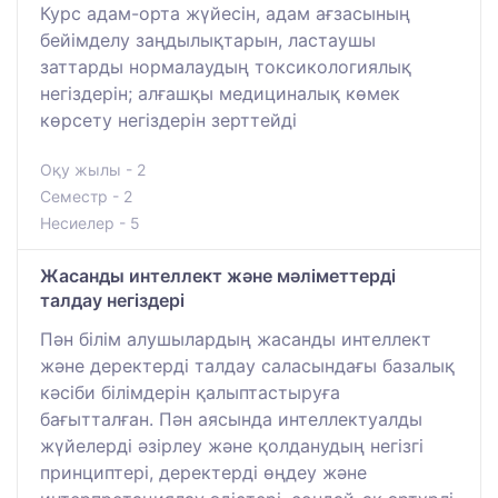
Курс адам-орта жүйесін, адам ағзасының
бейімделу заңдылықтарын, ластаушы
заттарды нормалаудың токсикологиялық
негіздерін; алғашқы медициналық көмек
көрсету негіздерін зерттейді
Оқу жылы - 2
Семестр - 2
Несиелер - 5
Жасанды интеллект және мәліметтерді
талдау негіздері
Пән білім алушылардың жасанды интеллект
және деректерді талдау саласындағы базалық
кәсіби білімдерін қалыптастыруға
бағытталған. Пән аясында интеллектуалды
жүйелерді әзірлеу және қолданудың негізгі
принциптері, деректерді өңдеу және