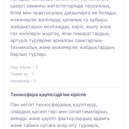
қазіргі заманғы жетістіктерінде теориялық
білім мен практикалық дағдыларға ие болады;
инженерлік желілерді, қалалық су құбыры
жабдықтарын монтаждау, кәріз, жылу және
газ желілерін жүргізу, яғни ғимараттардың
әртүрлі түрлеріне арналған санитарлық-
техникалық және инженерлік жабдықтардың
барлық түрлері.
Оқу жылы - 2
Семестр - 1
Несиелер - 5
Техносфера қауіпсіздігіне кіріспе
Пән негізгі техносфералық қауіптерді,
олардың қасиеттері мен сипаттамаларын,
зиянды және қауіпті факторлардың адамға
және табиғи ортаға әсер ету түрлерін,