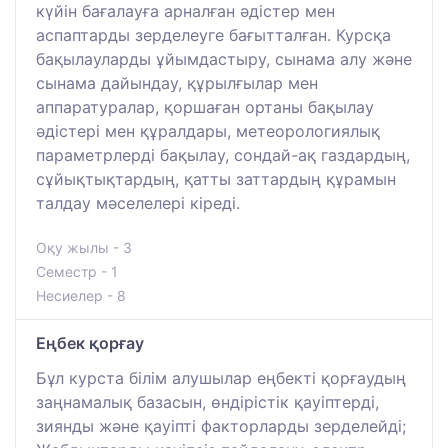
күйін бағалауға арналған әдістер мен
аспаптарды зерделеуге бағытталған. Курсқа
бақылауларды ұйымдастыру, сынама алу және
сынама дайындау, құрылғылар мен
аппаратуралар, қоршаған ортаны бақылау
әдістері мен құралдары, метеорологиялық
параметрлерді бақылау, сондай-ақ газдардың,
сұйықтықтардың, қатты заттардың құрамын
талдау мәселелері кіреді.
Оқу жылы - 3
Семестр - 1
Несиелер - 8
Еңбек қорғау
Бұл курста білім алушылар еңбекті қорғаудың
заңнамалық базасын, өндірістік қауіптерді,
зиянды және қауіпті факторларды зерделейді;