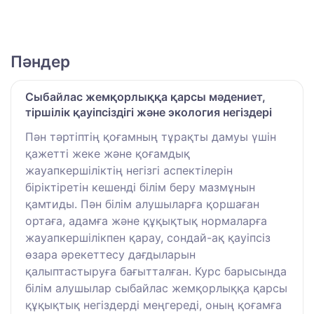
Пәндер
Сыбайлас жемқорлыққа қарсы мәдениет,
тіршілік қауіпсіздігі және экология негіздері
Пән тәртіптің қоғамның тұрақты дамуы үшін
қажетті жеке және қоғамдық
жауапкершіліктің негізгі аспектілерін
біріктіретін кешенді білім беру мазмұнын
қамтиды. Пән білім алушыларға қоршаған
ортаға, адамға және құқықтық нормаларға
жауапкершілікпен қарау, сондай-ақ қауіпсіз
өзара әрекеттесу дағдыларын
қалыптастыруға бағытталған. Курс барысында
білім алушылар сыбайлас жемқорлыққа қарсы
құқықтық негіздерді меңгереді, оның қоғамға