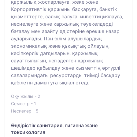
қаржылық жоспарлауға, жеке және
Корпоративтік қаржыны басқаруға, банктік
қызметтерге, салық салуға, инвестициялауға,
несиелеуге және қаржылық тәуекелдерді
бағалау мен азайту әдістеріне ерекше назар
аударылады. Пән білім алушылардың
экономикалық және құқықтық ойлауын,
кәсіпкерлік дағдыларын, қаржылық
сауаттылығын, негізделген қаржылық
шешімдер қабылдау және қызметтің әртүрлі
салаларындағы ресурстарды тиімді басқару
қабілетін дамытуға ықпал етеді.
Оқу жылы - 2
Семестр - 1
Несиелер - 5
Өндірістік санитария, гигиена және
токсикология