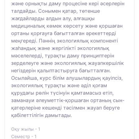
және орнықты даму процесіне кері әсерлерін
талдайды. Сонымен қатар, төтенше
жағдайларды алдын алу, алғашқы
медициналық көмек көрсету және қоршаған
ортаны қорғауға бағытталған әрекеттерді
меңгереді. Пәннің экологиялық компоненті
жаһандық және жергілікті экологиялық
мәселелерді, тұрақты даму принциптерін
зерделеуге және экологиялық жауапкершілік
негіздерін қалыптастыруға бағытталған.
Осылайша, курс білім алушылардың қауіпсіз,
экологиялық тұрақты және әділ қоғам
құрудағы рөлін түсінуін қамтамасыз етіп,
заманауи әлеуметтік-қоршаған ортаның сын-
қатерлеріне кешенді тәсілмен жауап беруге
қабілеттілігін дамытады.
Оқу жылы - 1
Семестр - 1