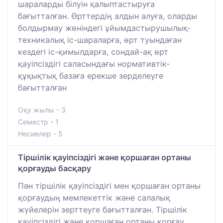
шараларды білуін қалыптастыруға
бағытталған. Өрттердің алдын алуға, оларды
болдырмау жөніндегі ұйымдастырушылық-
техникалық іс-шараларға, өрт туындаған
кездегі іс-қимылдарға, сондай-ақ өрт
қауіпсіздігі саласындағы нормативтік-
құқықтық базаға ерекше зерделеуге
бағытталған
Оқу жылы - 3
Семестр - 1
Несиелер - 5
Тіршілік қауіпсіздігі және қоршаған ортаны
қорғауды басқару
Пән тіршілік қауіпсіздігі мен қоршаған ортаны
қорғаудың мемлекеттік және салалық
жүйелерін зерттеуге бағытталған. Тіршілік
қауіпсіздігі және қоршаған ортаны қорғау