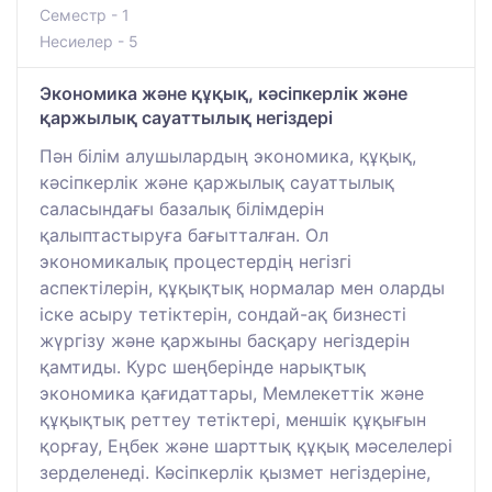
Семестр - 1
Несиелер - 5
Экономика және құқық, кәсіпкерлік және
қаржылық сауаттылық негіздері
Пән білім алушылардың экономика, құқық,
кәсіпкерлік және қаржылық сауаттылық
саласындағы базалық білімдерін
қалыптастыруға бағытталған. Ол
экономикалық процестердің негізгі
аспектілерін, құқықтық нормалар мен оларды
іске асыру тетіктерін, сондай-ақ бизнесті
жүргізу және қаржыны басқару негіздерін
қамтиды. Курс шеңберінде нарықтық
экономика қағидаттары, Мемлекеттік және
құқықтық реттеу тетіктері, меншік құқығын
қорғау, Еңбек және шарттық құқық мәселелері
зерделенеді. Кәсіпкерлік қызмет негіздеріне,