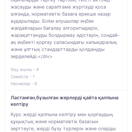
жасауды және сараптама жүргiзудi қоса
алғанда, нормативтiк базаға ерекше назар
аударылады. Білім алушылар еңбек
жағдайларын бағалау алгоритмдерін,
жарақаттануды болдырмау әдістерін, сондай-
ақ еңбекті қорғау саласындағы халықаралық
және ұлттық стандарттарды қолдануды
зерделейді.</div>
Оқу жылы - 4
Семестр - 1
Несиелер - 6
Ластанған,бұзылған жерлерді қайта қалпына
келтіру
Курс жерді қалпына келтіру мен қорғаудың
құқықтық және нормативтік базасын
зерттеуге, жерді бұзу түрлерін және оларды