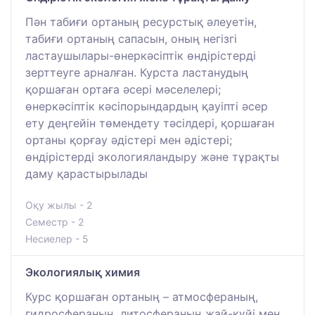
Пән табиғи ортаның ресурстық әлеуетін,
табиғи ортаның сапасын, оның негізгі
ластаушылары-өнеркәсіптік өндірістерді
зерттеуге арналған. Курста ластанудың
қоршаған ортаға әсері мәселелері;
өнеркәсіптік кәсіпорындардың қауіпті әсер
ету деңгейін төмендету тәсілдері, қоршаған
ортаны қорғау әдістері мен әдістері;
өндірістерді экологияландыру және тұрақты
даму қарастырылады
Оқу жылы - 2
Семестр - 2
Несиелер - 5
Экологиялық химия
Курс қоршаған ортаның – атмосфераның,
гидросфераның, литосфераның жай-күйі мен