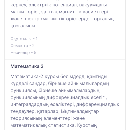
кернеу, электрлік потенциал, вакуумдағы
магнит өрісі, заттың магниттік қасиеттері
және электромагниттік өрістердегі ортаның
қозғалысы.
Оқу жылы - 1
Семестр - 2
Несиелер - 5
Математика 2
Математика-2 курсы бөлімдерді қамтиды:
күрделі сандар, бірнеше айнымалылардың
функциясы, бірнеше айнымалылардың
функциясының дифференциалдық еселігі,
интегралдардың еселіктері, дифференциалдық
теңдеулер, қатарлар, Ықтималдықтар
теориясының элементтері және
математикалық статистика. Курстың