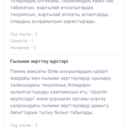
толқындық оптиканы, сәулеленудің кванттық
табиғатын, жартылай өткізгіштердің
теориясын, жартылай өткізгіш аспаптарды,
олардың қолданылуын қарастырады.
Оқу жылы - 2
Семестр - 1
Несиелер - 5
Ғылыми зерттеу әдістері
Пәннің мақсаты білім алушылардың қазіргі
жағдайы мен ғылыми зерттеулерді орындау
саласындағы теориялық білімдерін
қалыптастыруды қамтамасыз ету; тіршілік
қауіпсіздігі және қоршаған ортаны қорғау
саласындағы ғылыми зерттеулерді дамыту
бағыттарын түсіну болып табылады.
Оқу жылы - 2