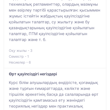
техникалық регламенттер, олардың мазмұны
мен әзірлеу тәртібі қарастырылған: қысыммен
жұмыс істейтін жабдықтың қауіпсіздігіне
қойылатын талаптар, су жылыту және бу
қазандықтарының қауіпсіздігіне қойылатын
талаптар, ПТМ қауіпсіздігіне қойылатын
талаптар және т. б.
Оқу жылы - 3
Семестр - 1
Несиелер - 6
Өрт қауіпсіздігі негіздері
Курс білім алушылардың өндірісте, қоғамдық
және тұрғын ғимараттарда, көлікте және
тіршілік әрекетінің басқа да салаларында өрт
қауіпсіздігін қамтамасыз ету жөніндегі
теориялық негіздер мен практикалық