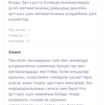
болды, бұл курста болашақ инженерлердің
іргелі математикалық дайындық деңгейін
арттыру үшін математиканың қолданбалы рөлі
күшейтілді.
Оқу жылы - 1
Семестр - 1
Несиелер - 5
Химия
Пән көлік нысандарын салу мен жөндеуде
қолданылатын химиялық процестер мен
материалдарды зерттейді. Білім алушылар
құрылыс, коррозияға төзімділік қасиеттерін,
қорғау және талдау әдістерін меңгереді, бұл
инфрақұрылымның сапасы мен беріктігін
арттыру үшін химиялық білімді тиімді
қолдануға, сондай-ақ құрылыс