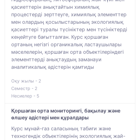
қасиеттерін анықтайтын химиялық
процестерді зерттеуге, химиялық элементтер
мен олардың қосылыстарының экологиялық
қасиеттері туралы түсініктер мен түсініктерді
кеңейтуге бағытталған. Курс қоршаған
ортаның негізгі органикалық ластаушылары
мәселелерін, қоршаған орта объектілеріндегі
элементтерді анықтаудың заманауи
аналитикалық әдістерін қамтиды
Оқу жылы - 2
Семестр - 2
Несиелер - 5
Қоршаған орта мониторингі, бақылау және
өлшеу әдістері мен құралдары
Курс мұнай-газ саласының табиғи және
техногендік объектілерінің экологиялық жай-