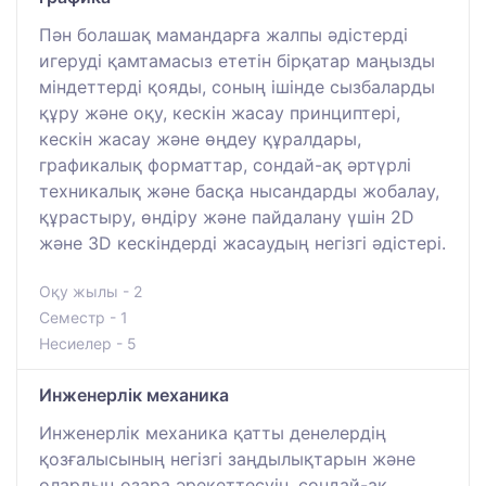
Пән болашақ мамандарға жалпы әдістерді
игеруді қамтамасыз ететін бірқатар маңызды
міндеттерді қояды, соның ішінде сызбаларды
құру және оқу, кескін жасау принциптері,
кескін жасау және өңдеу құралдары,
графикалық форматтар, сондай-ақ әртүрлі
техникалық және басқа нысандарды жобалау,
құрастыру, өндіру және пайдалану үшін 2D
және 3D кескіндерді жасаудың негізгі әдістері.
Оқу жылы - 2
Семестр - 1
Несиелер - 5
Инженерлік механика
Инженерлік механика қатты денелердің
қозғалысының негізгі заңдылықтарын және
олардың өзара әрекеттесуін, сондай-ақ