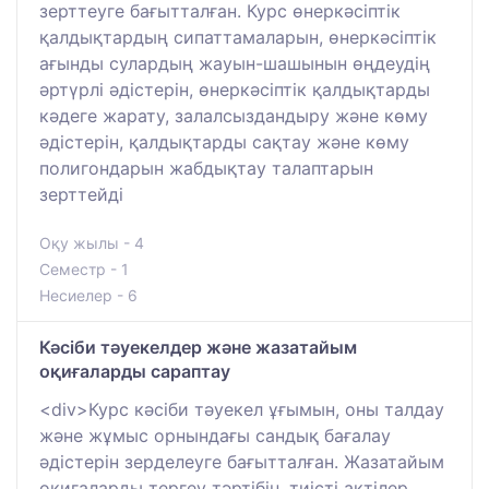
зерттеуге бағытталған. Курс өнеркәсіптік
қалдықтардың сипаттамаларын, өнеркәсіптік
ағынды сулардың жауын-шашынын өңдеудің
әртүрлі әдістерін, өнеркәсіптік қалдықтарды
кәдеге жарату, залалсыздандыру және көму
әдістерін, қалдықтарды сақтау және көму
полигондарын жабдықтау талаптарын
зерттейді
Оқу жылы - 4
Семестр - 1
Несиелер - 6
Кәсіби тәуекелдер және жазатайым
оқиғаларды сараптау
<div>Курс кәсіби тәуекел ұғымын, оны талдау
және жұмыс орнындағы сандық бағалау
әдістерін зерделеуге бағытталған. Жазатайым
оқиғаларды тергеу тәртiбiн, тиiстi актiлер