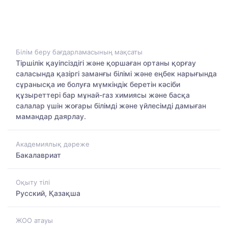
Білім беру бағдарламасының мақсаты
Тіршілік қауіпсіздігі және қоршаған ортаны қорғау
саласында қазіргі заманғы білімі және еңбек нарығында
сұранысқа ие болуға мүмкіндік беретін кәсіби
құзыреттері бар мұнай-газ химиясы және басқа
салалар үшін жоғары білімді және үйлесімді дамыған
мамандар даярлау.
Академиялық дәреже
Бакалавриат
Оқыту тілі
Русский, Қазақша
ЖОО атауы