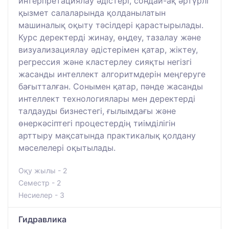
интерпретациялау әдістері, сондай-ақ әртүрлі
қызмет салаларында қолданылатын
машиналық оқыту тәсілдері қарастырылады.
Курс деректерді жинау, өңдеу, тазалау және
визуализациялау әдістерімен қатар, жіктеу,
регрессия және кластерлеу сияқты негізгі
жасанды интеллект алгоритмдерін меңгеруге
бағытталған. Сонымен қатар, пәнде жасанды
интеллект технологиялары мен деректерді
талдауды бизнестегі, ғылымдағы және
өнеркәсіптегі процестердің тиімділігін
арттыру мақсатында практикалық қолдану
мәселелері оқытылады.
Оқу жылы - 2
Семестр - 2
Несиелер - 3
Гидравлика