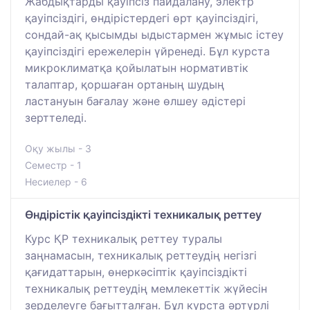
Жабдықтарды қауіпсіз пайдалану, электр
қауіпсіздігі, өндірістердегі өрт қауіпсіздігі,
сондай-ақ қысымды ыдыстармен жұмыс істеу
қауіпсіздігі ережелерін үйренеді. Бұл курста
микроклиматқа қойылатын нормативтік
талаптар, қоршаған ортаның шудың
ластануын бағалау және өлшеу әдістері
зерттеледі.
Оқу жылы - 3
Семестр - 1
Несиелер - 6
Өндірістік қауіпсіздікті техникалық реттеу
Курс ҚР техникалық реттеу туралы
заңнамасын, техникалық реттеудің негізгі
қағидаттарын, өнеркәсіптік қауіпсіздікті
техникалық реттеудің мемлекеттік жүйесін
зерделеуге бағытталған. Бұл курста әртүрлі