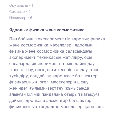
Оқу жылы - 1
Семестр - 2
Несиелер - 6
Ядролық физика және космофизика
Пән бойынша эксперименттік ядролық физика
және космофизика мәселелері, ядролық
физика және космофизика саласындағы
эксперимент техникасын жетілдіру, осы
салаларда эксперименттің өзін дайындау
және өткізу, оның нәтижелерін талдау және
түсіндіру, сондай-ақ ядро және бөлшектер
физикасының іргелі мәселелерін шешу
жөніндегі ғылыми-зерттеу жұмысында
алынған білімді пайдалана отырып қатысуға
дайын ядро және элементар бөлшектер
физикасының таңдалған мәселелері қаралады.