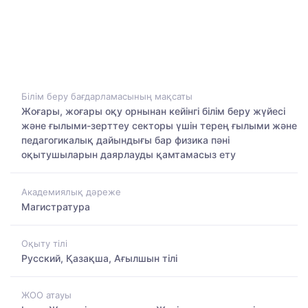
Білім беру бағдарламасының мақсаты
Жоғары, жоғары оқу орнынан кейінгі білім беру жүйесі
және ғылыми-зерттеу секторы үшін терең ғылыми және
педагогикалық дайындығы бар физика пәні
оқытушыларын даярлауды қамтамасыз ету
Академиялық дәреже
Магистратура
Оқыту тілі
Русский, Қазақша, Ағылшын тілі
ЖОО атауы