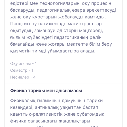
әдістері мен технологияларын, оқу процесін
басқаруды, педагогикалық өзара әрекеттесуді
және оқу курстарын жобалауды қамтиды.
Пәнді игеру нәтижесінде магистранттар
оқытудың заманауи әдістерін меңгереді,
ғылым жүйесіндегі педагогиканың рөлін
бағалайды және жоғары мектепте білім беру
қызметін тиімді ұйымдастыра алады.
Оқу жылы - 1
Семестр - 1
Несиелер - 4
Физика тарихы мен әдіснамасы
Физикалық ғылымның дамуының тарихи
кезеңдері, антикалық уақыттан бастап
кванттық-релятивистік және субатомдық
физика саласындағы жаңалықтары