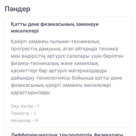
Пәндер
Қатты дене физикасының заманауи
мәселелері
Қазіргі заманғы ғылыми-техникалық
прогрестің дамуына, атап айтқанда техника
мен өндірістің әртүрлі салалары үшін берілген
физика-техникалық және химиялық
қасиеттері бар әртүрлі материалдарды
дайындау технологиясы бойынша қатты дене
физикасының қазіргі заманғы мәселелері
қарастырылады
Оқу жылы - 1
Семестр - 1
Несиелер - 6
Дифференциалдық теңдеулердің физикадағы