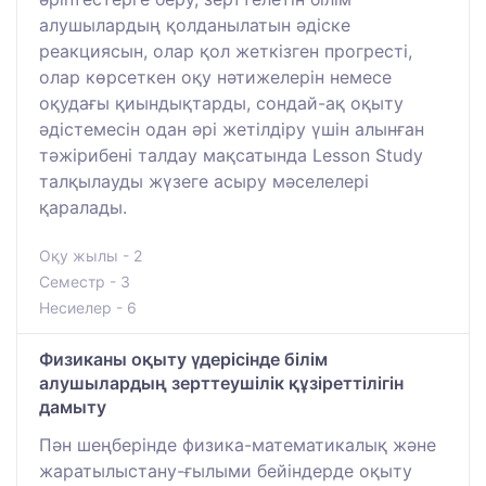
алушылардың қолданылатын әдіске
реакциясын, олар қол жеткізген прогресті,
олар көрсеткен оқу нәтижелерін немесе
оқудағы қиындықтарды, сондай-ақ оқыту
әдістемесін одан әрі жетілдіру үшін алынған
тәжірибені талдау мақсатында Lesson Study
талқылауды жүзеге асыру мәселелері
қаралады.
Оқу жылы - 2
Семестр - 3
Несиелер - 6
Физиканы оқыту үдерісінде білім
алушылардың зерттеушілік құзіреттілігін
дамыту
Пән шеңберінде физика-математикалық және
жаратылыстану-ғылыми бейіндерде оқыту