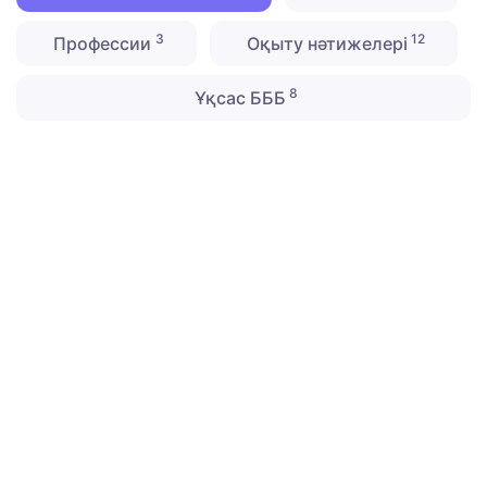
3
12
Профессии
Оқыту нәтижелері
8
Ұқсас БББ