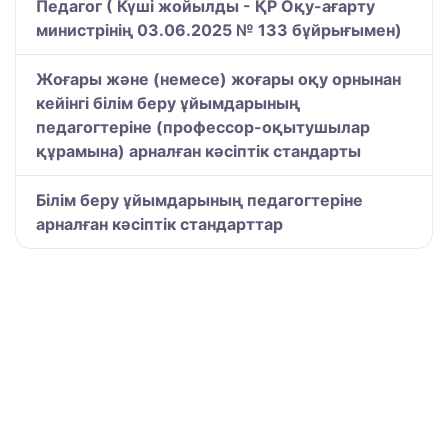
Педагог ( Күші жойылды - ҚР Оқу-ағарту
министрінің 03.06.2025 № 133 бұйрығымен)
Жоғары және (немесе) жоғары оқу орнынан
кейінгі білім беру ұйымдарының
педагогтеріне (профессор-оқытушылар
құрамына) арналған кәсіптік стандарты
Білім беру ұйымдарының педагогтеріне
арналған кәсіптік стандарттар