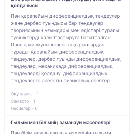
қолданысы
Пән қарапайым дифференциалдық теңдеулер
және дербес туындысы бар теңдеулер
теориясының ұғымдары мен әдістері туралы
түсініктерді қалыптастыруға бағытталған.
Пәннің мазмұны келесі тақырыптардан
тұрады: қарапайым дифференциалдық
теңдеулер, дербес туынды дифференциалдық
теңдеулер, механикада дифференциалдық
теңдеулерді қолдану, дифференциалдық
теңдеулерге әкелетін физикалық есептер
Оқу жылы - 1
Семестр - 1
Несиелер - 6
Ғылым мен білімнің заманауи мәселелері
Пән білім алушылардың өздерінің ғылыми