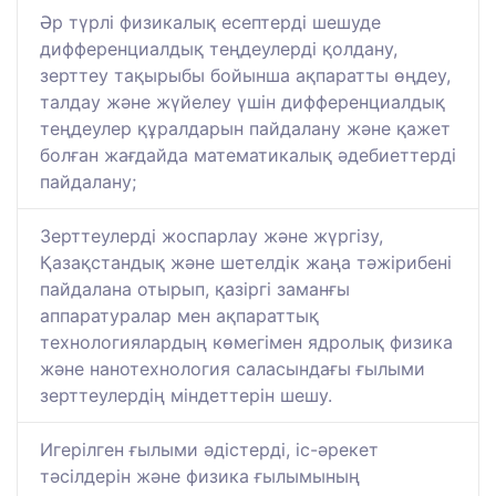
Әр түрлі физикалық есептерді шешуде
дифференциалдық теңдеулерді қолдану,
зерттеу тақырыбы бойынша ақпаратты өңдеу,
талдау және жүйелеу үшін дифференциалдық
теңдеулер құралдарын пайдалану және қажет
болған жағдайда математикалық әдебиеттерді
пайдалану;
Зерттеулерді жоспарлау және жүргізу,
Қазақстандық және шетелдік жаңа тәжірибені
пайдалана отырып, қазіргі заманғы
аппаратуралар мен ақпараттық
технологиялардың көмегімен ядролық физика
және нанотехнология саласындағы ғылыми
зерттеулердің міндеттерін шешу.
Игерілген ғылыми әдістерді, іс-әрекет
тәсілдерін және физика ғылымының