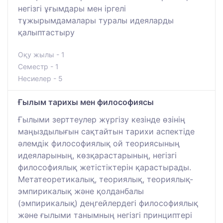
негізгі ұғымдары мен іргелі
тұжырымдамалары туралы идеяларды
қалыптастыру
Оқу жылы - 1
Семестр - 1
Несиелер - 5
Ғылым тарихы мен философиясы
Ғылыми зерттеулер жүргізу кезінде өзінің
маңыздылығын сақтайтын тарихи аспектіде
әлемдік философиялық ой теориясының
идеяларының, көзқарастарының, негізгі
философиялық жетістіктерін қарастырады.
Метатеоретикалық, теориялық, теориялық-
эмпирикалық және қолданбалы
(эмпирикалық) деңгейлердегі философиялық
және ғылыми танымның негізгі принциптері