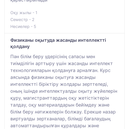
Оқу жылы - 1
Семестр - 2
Несиелер - 5
Физиканы оқытуда жасанды интеллектті
қолдану
Пән білім беру үдерісінің сапасы мен
тиімділігін арттыру үшін жасанды интеллект
технологияларын қолдануға арналған. Курс
аясында физиканы оқытуға жасанды
интеллектті біріктіру жолдары зерттеледі,
оның ішінде интеллектуалды оқыту жүйелерін
құру, магистранттардың оқу жетістіктерін
талдау, оқу материалдарын бейімдеу және
білім беру нәтижелерін болжау. Ерекше назар
виртуалды зертханалар, білімді бағалаудың
автоматтандырылған құралдары және