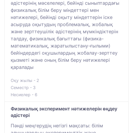
әдістерінің мәселелері, бейінді сыныптардағы
физикалық білім беру міндеттері мен
нәтижелері, бейінді оқыту міндеттерін іске
асыруда оқытудың проблемалық, жобалық
және зерттеушілік әдістерінің мүмкіндіктерін
талдау, физикалық бағыттағы (физика-
математикалық, жаратылыстану-ғылыми)
бейіндердегі оқушылардың жобалау-зерттеу
қызметі және оның білім беру нәтижелері
қаралады
Оқу жылы - 2
Семестр - 3
Несиелер - 6
Физикалық эксперимент нәтижелерін өңдеу
әдістері
Пәнді меңгерудің негізгі мақсаты: білім
алушылардың эксперименттік және