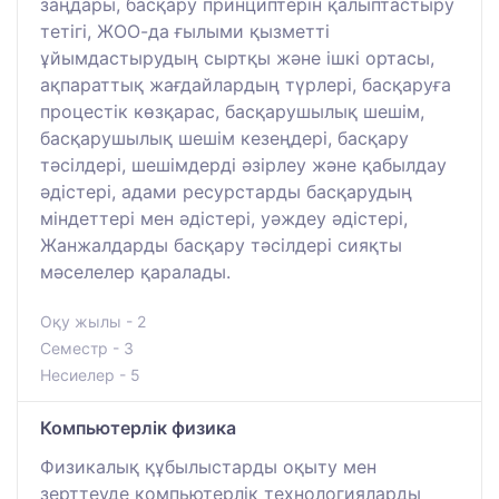
заңдары, басқару принциптерін қалыптастыру
тетігі, ЖОО-да ғылыми қызметті
ұйымдастырудың сыртқы және ішкі ортасы,
ақпараттық жағдайлардың түрлері, басқаруға
процестік көзқарас, басқарушылық шешім,
басқарушылық шешім кезеңдері, басқару
тәсілдері, шешімдерді әзірлеу және қабылдау
әдістері, адами ресурстарды басқарудың
міндеттері мен әдістері, уәждеу әдістері,
Жанжалдарды басқару тәсілдері сияқты
мәселелер қаралады.
Оқу жылы - 2
Семестр - 3
Несиелер - 5
Компьютерлік физика
Физикалық құбылыстарды оқыту мен
зерттеуде компьютерлік технологияларды