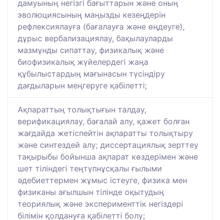
дамуының негізгі бағыттарын және оның
эволюциясының маңызды кезеңдерін
рефлексиялауға (бағалауға және өңдеуге),
дұрыс вербализациялау, бақылауларды
мазмұнды сипаттау, физикалық және
биофизикалық жүйелердегі жаңа
құбылыстардың мағынасын түсіндіру
дағдыларын меңгеруге қабілетті;
Ақпараттың толықтығын талдау,
верификациялау, бағалай алу, қажет болған
жағдайда жетіспейтін ақпаратты толықтыру
және синтездей алу; диссертациялық зерттеу
тақырыбы бойынша ақпарат көздерімен және
шет тіліндегі теңтүпнұсқалы ғылыми
әдебиеттермен жұмыс істеуге, физика мен
физиканы ағылшын тілінде оқытудың
теориялық және эксперименттік негіздері
білімін қолдануға қабілетті болу;