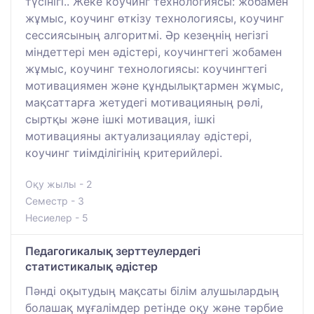
түсінігі.. Жеке коучинг технологиясы: жобамен
жұмыс, коучинг өткізу технологиясы, коучинг
сессиясының алгоритмі. Әр кезеңнің негізгі
міндеттері мен әдістері, коучингтегі жобамен
жұмыс, коучинг технологиясы: коучингтегі
мотивациямен және құндылықтармен жұмыс,
мақсаттарға жетудегі мотивацияның рөлі,
сыртқы және ішкі мотивация, ішкі
мотивацияны актуализациялау әдістері,
коучинг тиімділігінің критерийлері.
Оқу жылы - 2
Семестр - 3
Несиелер - 5
Педагогикалық зерттеулердегі
статистикалық әдістер
Пәнді оқытудың мақсаты білім алушылардың
болашақ мұғалімдер ретінде оқу және тәрбие