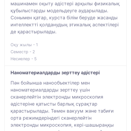
машинамен оқыту әдістері арқылы физикалық
құбылыстарды модельдеуге аударылады.
Сонымен қатар, курста білім беруде жасанды
интеллектті қолданудың этикалық аспектілері
де қарастырылады.
Оқу жылы - 1
Семестр - 2
Несиелер - 5
Наноматериалдарды зерттеу әдістері
Пән бойынша нанообъектілер мен
наноматериалдарды зерттеу үшін
сканерлейтін электронды микроскопия
әдістеріне қатысты барлық сұрақтар
қарастырылады. Төмен вакуум және табиғи
орта режимдеріндегі сканерлейтін
электронды микроскопия, кері-шашыраңқы