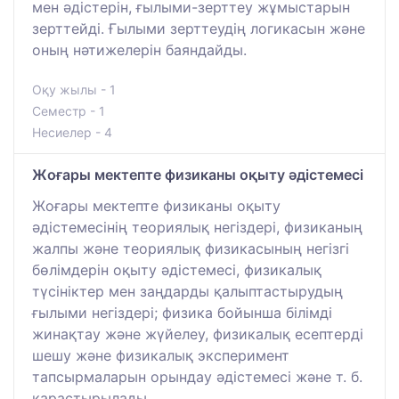
мен әдістерін, ғылыми-зерттеу жұмыстарын
зерттейді. Ғылыми зерттеудің логикасын және
оның нәтижелерін баяндайды.
Оқу жылы - 1
Семестр - 1
Несиелер - 4
Жоғары мектепте физиканы оқыту әдістемесі
Жоғары мектепте физиканы оқыту
әдістемесінің теориялық негіздері, физиканың
жалпы және теориялық физикасының негізгі
бөлімдерін оқыту әдістемесі, физикалық
түсініктер мен заңдарды қалыптастырудың
ғылыми негіздері; физика бойынша білімді
жинақтау және жүйелеу, физикалық есептерді
шешу және физикалық эксперимент
тапсырмаларын орындау әдістемесі және т. б.
қарастырылады