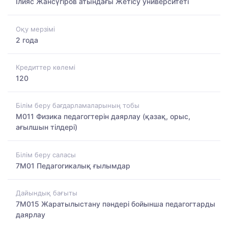
Ілияс Жансүгіров атындағы Жетісу университеті
Оқу мерзімі
2 года
Кредиттер көлемі
120
Білім беру бағдарламаларының тобы
M011 Физика педагогтерін даярлау (қазақ, орыс,
ағылшын тілдері)
Білім беру саласы
7M01 Педагогикалық ғылымдар
Дайындық бағыты
7M015 Жаратылыстану пәндері бойынша педагогтарды
даярлау