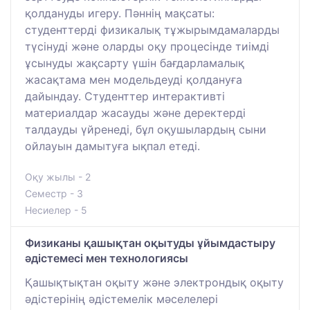
қолдануды игеру. Пәннің мақсаты:
студенттерді физикалық тұжырымдамаларды
түсінуді және оларды оқу процесінде тиімді
ұсынуды жақсарту үшін бағдарламалық
жасақтама мен модельдеуді қолдануға
дайындау. Студенттер интерактивті
материалдар жасауды және деректерді
талдауды үйренеді, бұл оқушылардың сыни
ойлауын дамытуға ықпал етеді.
Оқу жылы - 2
Семестр - 3
Несиелер - 5
Физиканы қашықтан оқытуды ұйымдастыру
әдістемесі мен технологиясы
Қашықтықтан оқыту және электрондық оқыту
әдістерінің әдістемелік мәселелері