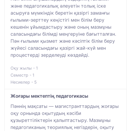
және педагогикалық әлеуетін толық іске
асыруға мүмкіндік беретін қазіргі заманғы
ғылыми-зерттеу кеңістігі мен білім беру
кешенін ұйымдастыру және оның мазмұны
саласындағы білімді меңгеруіне бағытталған.
Пән ғылыми қызмет және кәсіптік білім беру
жүйесі саласындағы қазіргі жай-күй мен
процестерді зерделеуді көздейді.
Оқу жылы - 1
Семестр - 1
Несиелер - 5
Жоғары мектептің педагогикасы
Пәннің мақсаты — магистранттардың жоғары
оқу орнында оқытудың кәсіби
құзыреттіліктерін қалыптастыру. Мазмұны
педагогиканың теориялық негіздерін, оқыту