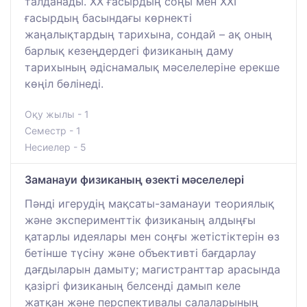
талданады. ХХ ғасырдың соңы мен ХХІ
ғасырдың басындағы көрнекті
жаңалықтардың тарихына, сондай – ақ оның
барлық кезеңдердегі физиканың даму
тарихының әдіснамалық мәселелеріне ерекше
көңіл бөлінеді.
Оқу жылы - 1
Семестр - 1
Несиелер - 5
Заманауи физиканың өзекті мәселелері
Пәнді игерудің мақсаты-заманауи теориялық
және эксперименттік физиканың алдыңғы
қатарлы идеялары мен соңғы жетістіктерін өз
бетінше түсіну және объективті бағдарлау
дағдыларын дамыту; магистранттар арасында
қазіргі физиканың белсенді дамып келе
жатқан және перспективалы салаларының