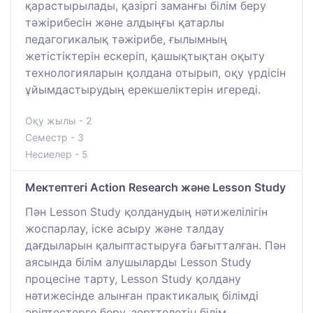
қарастырылады, қазіргі заманғы білім беру
тәжірибесін және алдыңғы қатарлы
педагогикалық тәжірибе, ғылымның
жетістіктерін ескеріп, қашықтықтан оқыту
технологияларын қолдана отырып, оқу үрдісін
ұйымдастырудың ерекшеліктерін игереді.
Оқу жылы - 2
Семестр - 3
Несиелер - 5
Мектептегі Action Research және Lesson Study
Пән Lesson Study қолданудың нәтижелілігін
жоспарлау, іске асыру және талдау
дағдыларын қалыптастыруға бағытталған. Пән
аясында білім алушыларды Lesson Study
процесіне тарту, Lesson Study қолдану
нәтижесінде алынған практикалық білімді
әріптестерге беру, зерттелетін білім