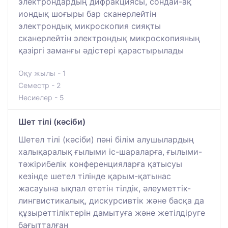
электрондардың дифракциясы, сондай-ақ
иондық шоғыры бар сканерлейтін
электрондық микроскопия сияқты
сканерлейтін электрондық микроскопияның
қазіргі заманғы әдістері қарастырылады
Оқу жылы - 1
Семестр - 2
Несиелер - 5
Шет тілі (кәсіби)
Шетел тілі (кәсіби) пәні білім алушылардың
халықаралық ғылыми іс-шараларға, ғылыми-
тәжірибелік конференцияларға қатысуы
кезінде шетел тілінде қарым-қатынас
жасауына ықпал ететін тілдік, әлеуметтік-
лингвистикалық, дискурсивтік және басқа да
құзыреттіліктерін дамытуға және жетілдіруге
бағытталған