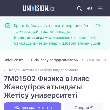
RU
Грант байқауының нәтижелері
осы бетте
10
тамызға дейін жарияланады.
Біздің
инстаграмға
жазылыңыз, гранттық
байқаудың нәтижелерін жіберіп алмау үшін!
Univision.kz
Білім беру бағдарламалары
7M01502 Физи
Қолданыстағы білім беру бағдарламасы
7M01502 Физика в Ілияс
Жансүгіров атындағы
Жетісу университеті
24
Жалпы мәліметтер
Пәндер