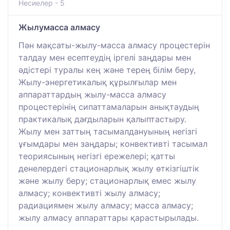
Несиелер - 5
Жылумасса алмасу
Пән мақсаты-жылу-масса алмасу процестерін
талдау мен есептеудің іргелі заңдары мен
әдістері туралы кең және терең білім беру,
Жылу-энергетикалық құрылғылар мен
аппараттардың жылу-масса алмасу
процестерінің сипаттамаларын анықтаудың
практикалық дағдыларын қалыптастыру.
Жылу мен заттың тасымалдануының негізгі
ұғымдары мен заңдары; конвективті тасымал
теориясының негізгі ережелері; қатты
денелердегі стационарлық жылу өткізгіштік
және жылу беру; стационарлық емес жылу
алмасу; конвективті жылу алмасу;
радиациямен жылу алмасу; масса алмасу;
жылу алмасу аппараттары қарастырылады.