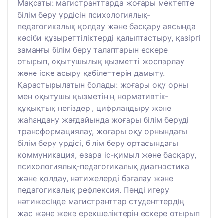
Мақсаты: магистранттарда жоғары мектепте
білім беру үрдісін психологиялық-
педагогикалық қолдау және басқару аясында
кәсіби құзыреттіліктерді қалыптастыру, қазіргі
заманғы білім беру талаптарын ескере
отырып, оқытушылық қызметті жоспарлау
және іске асыру қабілеттерін дамыту.
Қарастырылатын болады: жоғары оқу орны
мен оқытушы қызметінің нормативтік-
құқықтық негіздері, цифрландыру және
жаһандану жағдайында жоғары білім беруді
трансформациялау, жоғары оқу орнындағы
білім беру үрдісі, білім беру ортасындағы
коммуникация, өзара іс-қимыл және басқару,
психологиялық-педагогикалық диагностика
және қолдау, нәтижелерді бағалау және
педагогикалық рефлексия. Пәнді игеру
нәтижесінде магистранттар студенттердің
жас және жеке ерекшеліктерін ескере отырып