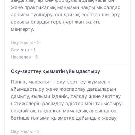
заңдылықтар мен формулалардың ғылыми
және практикалық маңызын нақты мысалдар
арқылы түсіндіру, сондай-ақ есептер шығару
арқылы оларды терең әрі жан-жақты
меңгерту.
Оқу жылы - 2
Семестр - 1
Несиелер - 5
Оқу-зерттеу қызметін ұйымдастыру
Пәннің мақсаты — оқу-зерттеу жұмысын
ұйымдастыру және жоспарлау дағдыларын
дамыту, ғылыми ізденіс, талдау және зерттеу
нәтижелерін рәсімдеу әдістерімен таныстыру,
сондай-ақ таңдалған мамандық аясында өз
бетінше ғылыми қызметке дайындық жасау.
Оқу жылы - 2