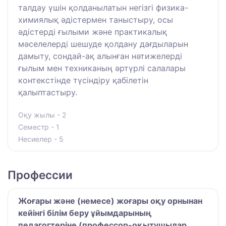
талдау үшін қолданылатын негізгі физика-
химиялық әдістермен таныстыру, осы
әдістерді ғылыми және практикалық
мәселелерді шешуде қолдану дағдыларын
дамыту, сондай-ақ алынған нәтижелерді
ғылым мен техниканың әртүрлі салалары
контекстінде түсіндіру қабілетін
қалыптастыру.
Оқу жылы - 2
Семестр - 1
Несиелер - 5
Профессии
Жоғары және (немесе) жоғары оқу орнынан
кейінгі білім беру ұйымдарының
педагогтеріне (профессор-оқытушылар