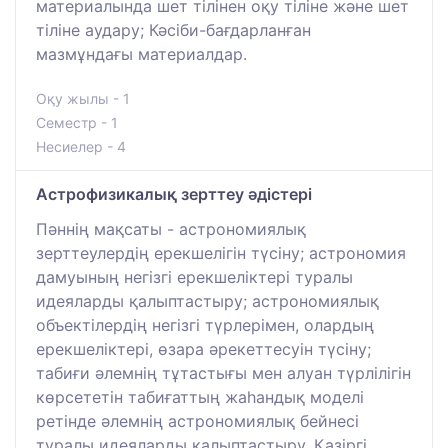
материалында шет тілінен оқу тіліне және шет
тіліне аудару; Кәсіби-бағдарланған
мазмұндағы материалдар.
Оқу жылы - 1
Семестр - 1
Несиелер - 4
Астрофизикалық зерттеу әдістері
Пәннің мақсаты - астрономиялық
зерттеулердің ерекшелігін түсіну; астрономия
дамуының негізгі ерекшеліктері туралы
идеяларды қалыптастыру; астрономиялық
объектілердің негізгі түрлерімен, олардың
ерекшеліктері, өзара әрекеттесуін түсіну;
табиғи әлемнің тұтастығы мен алуан түрлілігін
көрсететін табиғаттың жаһандық моделі
ретінде әлемнің астрономиялық бейнесі
туралы идеяларды қалыптастыру. Қазіргі