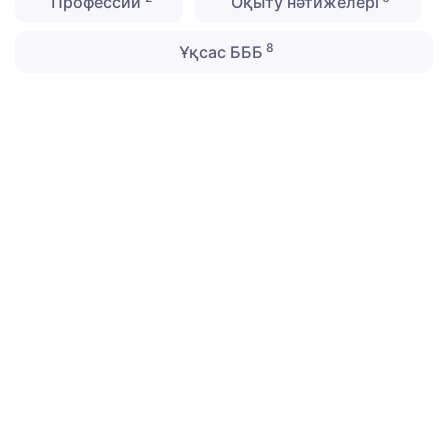
Профессии
Оқыту нәтижелері
8
Ұқсас БББ