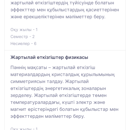
жартылай өткізгіштердің түйісуінде болатын
эффекттер мен құбылыстардың қасиеттерінен
және ерекшеліктерінен мәліметтер беру.
Оқу жылы - 1
Семестр - 2
Несиелер - 6
Жартылай өткізгіштер физикасы
Пәннің мақсаты – жартылай өткізгіш
материалдардың кристалдық құрылымының
симметриясын талдау. Жартылай
өткізгіштердің энергетикалық зоналарын
зерделеу. Жартылай өткізгіштерде төмен
температуралардағы, күшті электр және
магнит өрістеріндегі болатын құбылыстар мен
эффекттерден мәліметтер беру.
Оқу жылы - 1