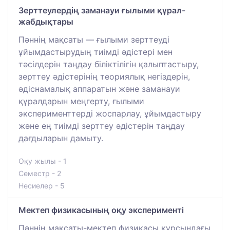
Зерттеулердің заманауи ғылыми құрал-
жабдықтары
Пәннің мақсаты — ғылыми зерттеуді
ұйымдастырудың тиімді әдістері мен
тәсілдерін таңдау біліктілігін қалыптастыру,
зерттеу әдістерінің теориялық негіздерін,
әдіснамалық аппаратын және заманауи
құралдарын меңгерту, ғылыми
эксперименттерді жоспарлау, ұйымдастыру
және ең тиімді зерттеу әдістерін таңдау
дағдыларын дамыту.
Оқу жылы - 1
Семестр - 2
Несиелер - 5
Мектеп физикасының оқу эксперименті
Пәннің мақсаты-мектеп физикасы курсындағы