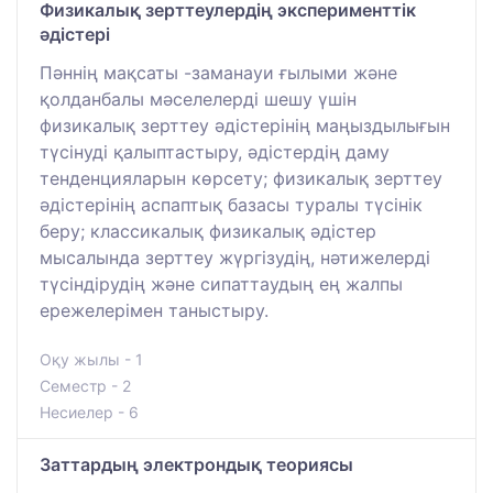
Физикалық зерттеулердің эксперименттік
әдістері
Пәннің мақсаты -заманауи ғылыми және
қолданбалы мәселелерді шешу үшін
физикалық зерттеу әдістерінің маңыздылығын
түсінуді қалыптастыру, әдістердің даму
тенденцияларын көрсету; физикалық зерттеу
әдістерінің аспаптық базасы туралы түсінік
беру; классикалық физикалық әдістер
мысалында зерттеу жүргізудің, нәтижелерді
түсіндірудің және сипаттаудың ең жалпы
ережелерімен таныстыру.
Оқу жылы - 1
Семестр - 2
Несиелер - 6
Заттардың электрондық теориясы