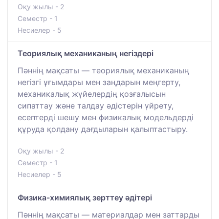
Оқу жылы - 2
Семестр - 1
Несиелер - 5
Теориялық механиканың негіздері
Пәннің мақсаты — теориялық механиканың
негізгі ұғымдары мен заңдарын меңгерту,
механикалық жүйелердің қозғалысын
сипаттау және талдау әдістерін үйрету,
есептерді шешу мен физикалық модельдерді
құруда қолдану дағдыларын қалыптастыру.
Оқу жылы - 2
Семестр - 1
Несиелер - 5
Физика-химиялық зерттеу әдітері
Пәннің мақсаты — материалдар мен заттарды