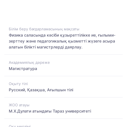
Білім беру бағдарламасының мақсаты
Физика саласында кәсіби құзыреттілікке ие, ғылыми-
зерттеу және педагогикалық қызметті жүзеге асыра
алатын білікті магистрлерді даярлау.
Академиялық дәреже
Магистратура
Оқыту тілі
Русский, Қазақша, Ағылшын тілі
ЖОО атауы
М.Х.Дулати атындағы Тараз университеті
Оқу мерзімі