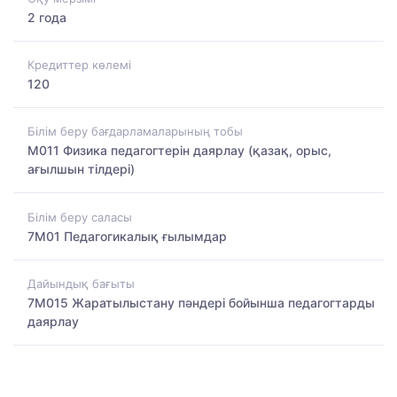
2 года
Кредиттер көлемі
120
Білім беру бағдарламаларының тобы
M011 Физика педагогтерін даярлау (қазақ, орыс,
ағылшын тілдері)
Білім беру саласы
7M01 Педагогикалық ғылымдар
Дайындық бағыты
7M015 Жаратылыстану пәндері бойынша педагогтарды
даярлау