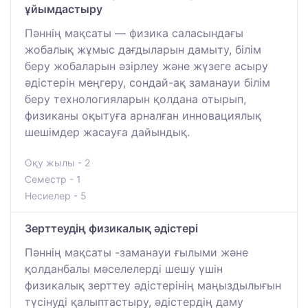
ұйымдастыру
Пәннің мақсаты — физика саласындағы
жобалық жұмыс дағдыларын дамыту, білім
беру жобаларын әзірлеу және жүзеге асыру
әдістерін меңгеру, сондай-ақ заманауи білім
беру технологияларын қолдана отырып,
физиканы оқытуға арналған инновациялық
шешімдер жасауға дайындық.
Оқу жылы - 2
Семестр - 1
Несиелер - 5
Зерттеудің физикалық әдістері
Пәннің мақсаты -заманауи ғылыми және
қолданбалы мәселелерді шешу үшін
физикалық зерттеу әдістерінің маңыздылығын
түсінуді қалыптастыру, әдістердің даму