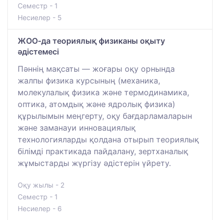
Семестр - 1
Несиелер - 5
ЖОО-да теориялық физиканы оқыту
әдістемесі
Пәннің мақсаты — жоғары оқу орнында
жалпы физика курсының (механика,
молекулалық физика және термодинамика,
оптика, атомдық және ядролық физика)
құрылымын меңгерту, оқу бағдарламаларын
және заманауи инновациялық
технологияларды қолдана отырып теориялық
білімді практикада пайдалану, зертханалық
жұмыстарды жүргізу әдістерін үйрету.
Оқу жылы - 2
Семестр - 1
Несиелер - 6