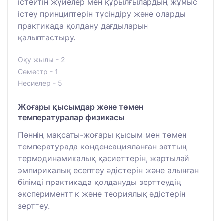
істейтін жүйелер мен құрылғылардың жұмыс
істеу принциптерін түсіндіру және оларды
практикада қолдану дағдыларын
қалыптастыру.
Оқу жылы - 2
Семестр - 1
Несиелер - 5
Жоғары қысымдар және төмен
температуралар физикасы
Пәннің мақсаты-жоғары қысым мен төмен
температурада конденсацияланған заттың
термодинамикалық қасиеттерін, жартылай
эмпирикалық есептеу әдістерін және алынған
білімді практикада қолдануды зерттеудің
эксперименттік және теориялық әдістерін
зерттеу.