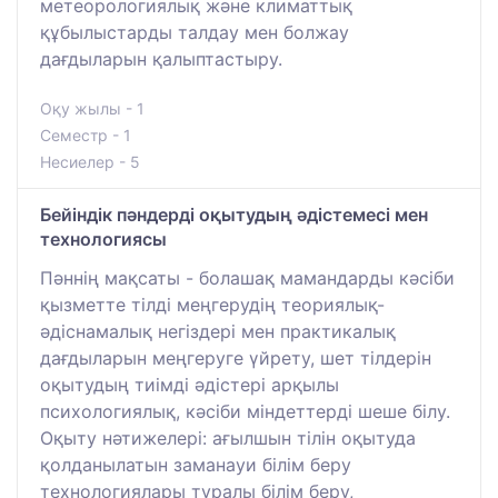
метеорологиялық және климаттық
құбылыстарды талдау мен болжау
дағдыларын қалыптастыру.
Оқу жылы - 1
Семестр - 1
Несиелер - 5
Бейіндік пәндерді оқытудың әдістемесі мен
технологиясы
Пәннің мақсаты - болашақ мамандарды кәсіби
қызметте тілді меңгерудің теориялық-
әдіснамалық негіздері мен практикалық
дағдыларын меңгеруге үйрету, шет тілдерін
оқытудың тиімді әдістері арқылы
психологиялық, кәсіби міндеттерді шеше білу.
Оқыту нәтижелері: ағылшын тілін оқытуда
қолданылатын заманауи білім беру
технологиялары туралы білім беру,