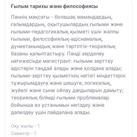
Ғылым тарихы және философиясы
Пәннің мақсаты - болашақ мамандардың,
ғалымдардың, оқытушылардың ғылыми және
ғылыми-педагогикалық қызметі үшін жалпы
ғылыми, философиялық-әдіснамалық,
дүниетанымдық және тәртіптік-теориялық
базаны қалыптастыру. Пәнді зерделеу
нәтижесінде магистрант: ғылыми зерттеу
әдістерін таңдай алады және қолдана алады;
ғылыми-зерттеу қызметінің негізгі міндеттерін
тұжырымдауға және шешуге; логикалық,
жүйелі және сыни ойлау дағдыларын дамыту;
теориялық білімді ғылыми проблемалар
бойынша өз ұстанымын негіздеу және
дәлелдеу үшін пайдалана алады.
Оқу жылы - 1
Семестр - 1