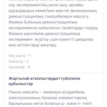
оқу экспериментінің рөлін ашу, арнайы
құралдардың көмегімен мектеп физикасының
демонстрациялық тәжірибелерін көрсету.
Физика бойынша демонстрациялық
экспериментке қойылатын талаптарды талдау.
Физика мұғаліміне демонстрациялық
эксперимент жүргізу үшін қажетті дағдылар
мен ептіліктерді меңгеру.
Оқу жылы - 1
Семестр - 2
Несиелер - 6
Жартылай өткізгіштердегі түйіспелік
құбылыстар
Пәннің мақсаты – заманауи қолданбалы
электрониканың базалық элементтерінің
барлығының негізі болатын p- және n- типті