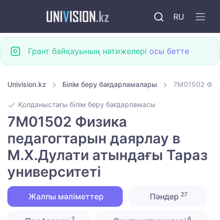
RU
Грант байқауының нәтижелері
осы бетте
Univision.kz
Білім беру бағдарламалары
7M01502 Физи
Қолданыстағы білім беру бағдарламасы
7M01502 Физика
педагогтарын даярлау в
М.Х.Дулати атындағы Тараз
университеті
27
Жалпы мәліметтер
Пәндер
2
6