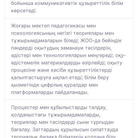
бойынша коммуникативтік құзыреттілік білім
көрсетеді.
Жоғары мектеп педагогикасы мен
психологиясының негізгі теориялары мен
тұжырымдамаларын біледі; ЖОО-да бейіндік
пәндерді оқытудың заманауи тәсілдерін,
әдістері мен технологияларын меңгереді; оқу-
әдістемелік материалдарды әзірлейді; оқыту
процесіне және кәсіби құзыреттіліктерді
қалыптастыруға ықпал етеді; білім беру
қызметінде цифрлық құралдар мен
платформаларды пайдаланады.
Процестер мен құбылыстарды талдау,
қолданыстағы тұжырымдамаларды,
теориялар мен тәсілдерді сыни тұрғыдан
бағалау. Заттардың құрылысын сипаттауда
теориялық физика білімдерін қолдана білу.