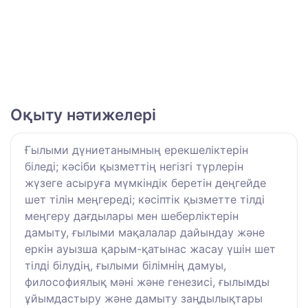
Оқыту нәтижелері
Ғылыми дүниетанымның ерекшеліктерін
біледі; кәсіби қызметтің негізгі түрлерін
жүзеге асыруға мүмкіндік беретін деңгейде
шет тілін меңгереді; кәсіптік қызметте тілді
меңгеру дағдылары мен шеберліктерін
дамыту, ғылыми мақалалар дайындау және
еркін ауызша қарым-қатынас жасау үшін шет
тілді білудің, ғылыми білімнің дамуы,
философиялық мәні және генезисі, ғылымды
ұйымдастыру және дамыту заңдылықтары