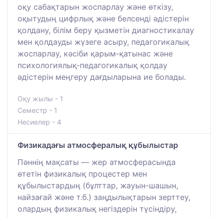
оқу сабақтарын жоспарлау және өткізу,
оқытудың цифрлық және белсенді әдістерін
қолдану, білім беру қызметін диагностикалау
мен қолдауды жүзеге асыру, педагогикалық
жоспарлау, кәсіби қарым-қатынас және
психологиялық-педагогикалық қолдау
әдістерін меңгеру дағдыларына ие болады.
Оқу жылы - 1
Семестр - 1
Несиелер - 4
Физикадағы атмосфералық құбылыстар
Пәннің мақсаты — жер атмосферасында
өтетін физикалық процестер мен
құбылыстардың (бұлттар, жауын-шашын,
найзағай және т.б.) заңдылықтарын зерттеу,
олардың физикалық негіздерін түсіндіру,