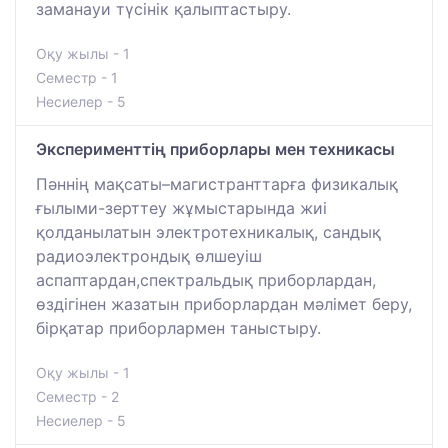
заманауи түсінік қалыптастыру.
Оқу жылы - 1
Семестр - 1
Несиелер - 5
Эксперименттің приборлары мен техникасы
Пәннің мақсаты–магистранттарға физикалық
ғылыми-зерттеу жұмыстарында жиі
қолданылатын электротехникалық, сандық
радиоэлектрондық өлшеуіш
аспаптардан,спектральдық приборлардан,
өздігінен жазатын приборлардан мәлімет беру,
бірқатар приборлармен таныстыру.
Оқу жылы - 1
Семестр - 2
Несиелер - 5