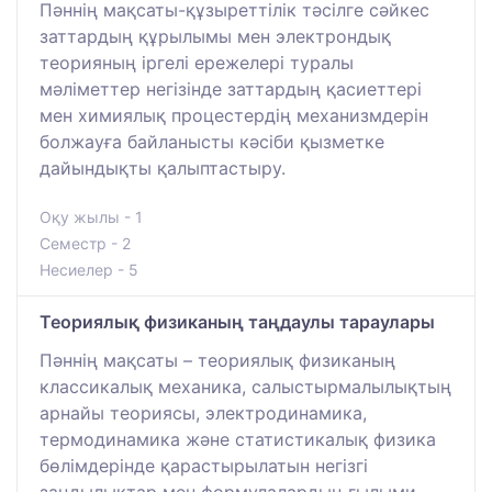
Пәннің мақсаты-құзыреттілік тәсілге сәйкес
заттардың құрылымы мен электрондық
теорияның іргелі ережелері туралы
мәліметтер негізінде заттардың қасиеттері
мен химиялық процестердің механизмдерін
болжауға байланысты кәсіби қызметке
дайындықты қалыптастыру.
Оқу жылы - 1
Семестр - 2
Несиелер - 5
Теориялық физиканың таңдаулы тараулары
Пәннің мақсаты – теориялық физиканың
классикалық механика, салыстырмалылықтың
арнайы теориясы, электродинамика,
термодинамика және статистикалық физика
бөлімдерінде қарастырылатын негізгі