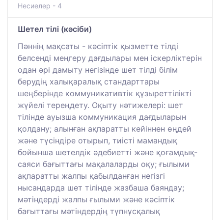
Несиелер - 4
Шетел тілі (кәсіби)
Пәннің мақсаты - кәсіптік қызметте тілді
белсенді меңгеру дағдылары мен іскерліктерін
одан әрі дамыту негізінде шет тілді білім
берудің халықаралық стандарттары
шеңберінде коммуникативтік құзыреттілікті
жүйелі тереңдету. Оқыту нәтижелері: шет
тілінде ауызша коммуникация дағдыларын
қолдану; алынған ақпаратты кейіннен өңдей
және түсіндіре отырып, тиісті мамандық
бойынша шетелдік әдебиетті және қоғамдық-
саяси бағыттағы мақалаларды оқу; ғылыми
ақпаратты жалпы қабылданған негізгі
нысандарда шет тілінде жазбаша баяндау;
мәтіндерді жалпы ғылыми және кәсіптік
бағыттағы мәтіндердің түпнұсқалық