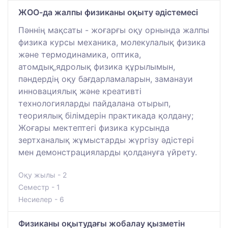
ЖОО-да жалпы физиканы оқыту әдістемесі
Пәннің мақсаты - жоғарғы оқу орнында жалпы
физика курсы механика, молекулалық физика
және термодинамика, оптика,
атомдық,ядролық физика құрылымын,
пәндердің оқу бағдарламаларын, заманауи
инновациялық және креативті
технологияларды пайдалана отырып,
теориялық білімдерін практикада қолдану;
Жоғары мектептегі физика курсында
зертханалық жұмыстарды жүргізу әдістері
мен демонстрацияларды қолдануға үйрету.
Оқу жылы - 2
Семестр - 1
Несиелер - 6
Физиканы оқытудағы жобалау қызметін