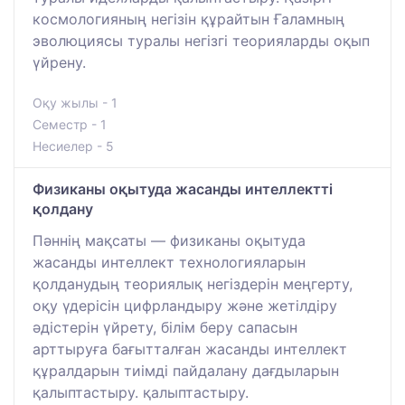
космологияның негізін құрайтын Ғаламның
эволюциясы туралы негізгі теорияларды оқып
үйрену.
Оқу жылы - 1
Семестр - 1
Несиелер - 5
Физиканы оқытуда жасанды интеллектті
қолдану
Пәннің мақсаты — физиканы оқытуда
жасанды интеллект технологияларын
қолданудың теориялық негіздерін меңгерту,
оқу үдерісін цифрландыру және жетілдіру
әдістерін үйрету, білім беру сапасын
арттыруға бағытталған жасанды интеллект
құралдарын тиімді пайдалану дағдыларын
қалыптастыру. қалыптастыру.