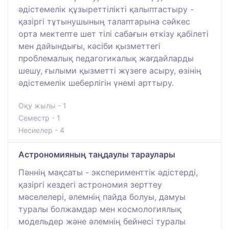
әдістемелік құзыреттілікті қалыптастыру -
қазіргі тұтынушының талаптарына сәйкес
орта мектепте шет тілі сабағын өткізу қабілеті
мен дайындығы, кәсіби қызметтегі
проблемалық педагогикалық жағдайларды
шешу, ғылыми қызметті жүзеге асыру, өзінің
әдістемелік шеберлігін үнемі арттыру.
Оқу жылы - 1
Семестр - 1
Несиелер - 4
Астрономияның таңдаулы тараулары
Пәннің мақсаты - эксперименттік әдістерді,
қазіргі кездегі астрономия зерттеу
мәселелері, әлемнің пайда болуы, дамуы
туралы болжамдар мен космологиялық
модельдер және әлемнің бейнесі туралы