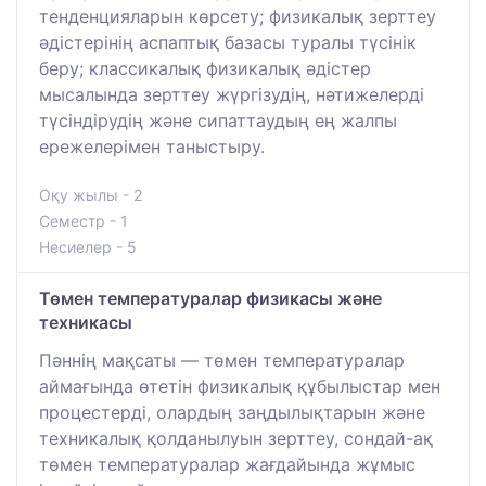
тенденцияларын көрсету; физикалық зерттеу
әдістерінің аспаптық базасы туралы түсінік
беру; классикалық физикалық әдістер
мысалында зерттеу жүргізудің, нәтижелерді
түсіндірудің және сипаттаудың ең жалпы
ережелерімен таныстыру.
Оқу жылы - 2
Семестр - 1
Несиелер - 5
Төмен температуралар физикасы және
техникасы
Пәннің мақсаты — төмен температуралар
аймағында өтетін физикалық құбылыстар мен
процестерді, олардың заңдылықтарын және
техникалық қолданылуын зерттеу, сондай-ақ
төмен температуралар жағдайында жұмыс