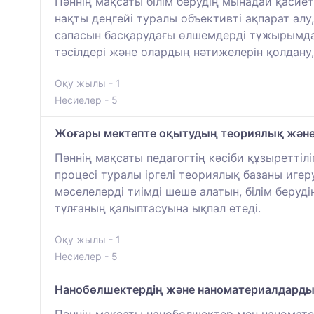
Пәннің мақсаты білім берудің мынадай қасие
нақты деңгейі туралы объективті ақпарат алу,
сапасын басқарудағы өлшемдерді тұжырымдама
тәсілдері және олардың нәтижелерін қолдану,
Оқу жылы - 1
Несиелер - 5
Жоғары мектепте оқытудың теориялық және 
Пәннің мақсаты педагогтің кәсіби құзыреттілі
процесі туралы іргелі теориялық базаны иг
мәселелерді тиімді шеше алатын, білім беруді
тұлғаның қалыптасуына ықпал етеді.
Оқу жылы - 1
Несиелер - 5
Нанобөлшектердің және наноматериалдарды