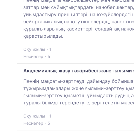
Пәннің мақсаты нанобөлшектер мен наномате
заттар мен сұйықтықтардағы нанобөлшектерд
ұйымдастыру принциптері, наножүйелердегі н
бейорганикалық нанотүтікшелердің, наноөткі
құрылғыларының қасиеттері, сондай-ақ наном
қарастырылады.
Оқу жылы - 1
Несиелер - 5
Академиялық жазу тәжірибесі және ғылыми 
Пәннің мақсаты-зерттеуді дайындау бойынша 
тұжырымдамалары және ғылыми-зерттеу қызметі
ғылыми-зерттеу қызметін ұйымдастырудың әд
туралы білімді тереңдетуге, зерттелетін мә
Оқу жылы - 1
Несиелер - 5