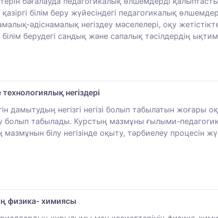
ттерін бағалауда педагогикалық өлшемдерді қалыптасты
 қазіргі білім беру жүйесіндегі педагогикалық өлшемде
лық-әдіснамалық негіздеу мәселелері, оқу жетістікте
 білім берудегі сандық және сапалық тәсілдердің ықти
технологиялық негіздері
гін дамытудың негізгі негізі болып табылатын жоғары оқ
еру болып табылады. Курстың мазмұны ғылыми-педагог
ң мазмұнын білу негізінде оқыту, тәрбиелеу процесін жү
ң физика- химиясы