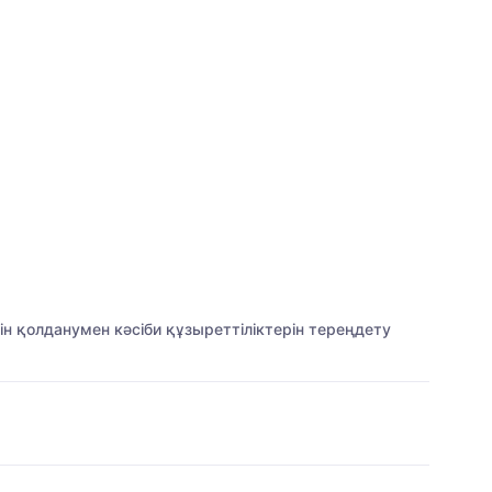
н қолданумен кәсіби құзыреттіліктерін тереңдету