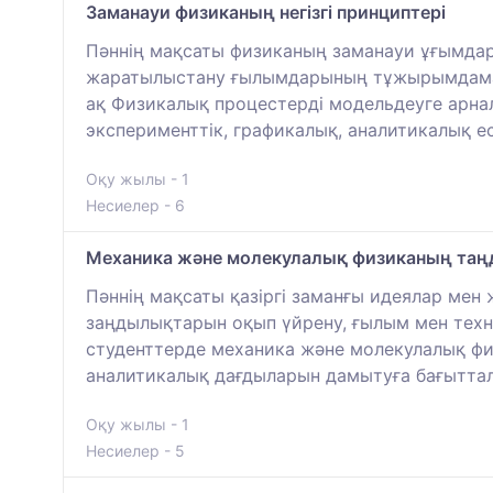
Заманауи физиканың негізгі принциптері
Пәннің мақсаты физиканың заманауи ұғымда
жаратылыстану ғылымдарының тұжырымдамала
ақ Физикалық процестерді модельдеуге арнал
эксперименттік, графикалық, аналитикалық е
Оқу жылы - 1
Несиелер - 6
Механика және молекулалық физиканың таң
Пәннің мақсаты қазіргі заманғы идеялар мен 
заңдылықтарын оқып үйрену, ғылым мен техн
студенттерде механика және молекулалық фи
аналитикалық дағдыларын дамытуға бағыттал
Оқу жылы - 1
Несиелер - 5