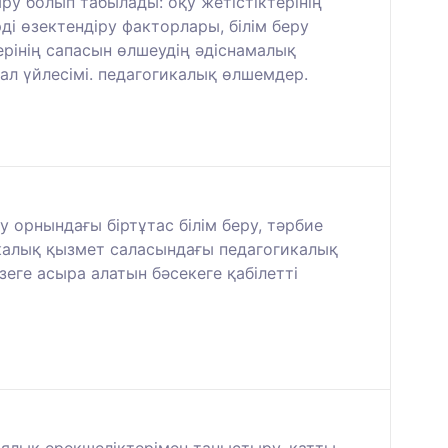
ру болып табылады: оқу жетістіктерінің
рді өзектендіру факторлары, білім беру
рінің сапасын өлшеудің әдіснамалық
мал үйлесімі. педагогикалық өлшемдер.
у орнындағы біртұтас білім беру, тәрбие
икалық қызмет саласындағы педагогикалық
зеге асыра алатын бәсекеге қабілетті