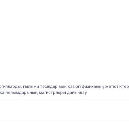
ияларды, ғылыми тәсілдер мен қазіргі физиканың жетістіктері
гика ғылымдарының магистрлерін дайындау