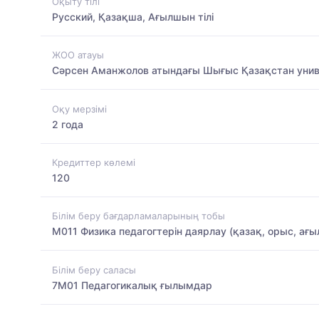
Оқыту тілі
Русский, Қазақша, Ағылшын тілі
ЖОО атауы
Сәрсен Аманжолов атындағы Шығыс Қазақстан унив
Оқу мерзімі
2 года
Кредиттер көлемі
120
Білім беру бағдарламаларының тобы
M011 Физика педагогтерін даярлау (қазақ, орыс, ағы
Білім беру саласы
7M01 Педагогикалық ғылымдар