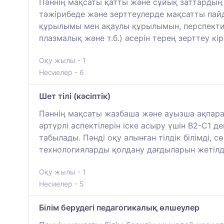
Пәннің мақсаты қатты және сұйық заттардың
тәжірибеде және зерттеулерде мақсатты пай
құрылымы мен ақаулы құрылымын, перспектив
плазмалық және т.б.) әсерін терең зерттеу кір
Оқу жылы - 1
Несиелер - 6
Шет тілі (кәсіптік)
Пәннің мақсаты жазбаша және ауызша ақпарат
әртүрлі аспектілерін іске асыру үшін В2-С1 д
табылады. Пәнді оқу алынған тілдік білімді,
технологияларды қолдану дағдыларын жетілді
Оқу жылы - 1
Несиелер - 5
Білім берудегі педагогикалық өлшеулер