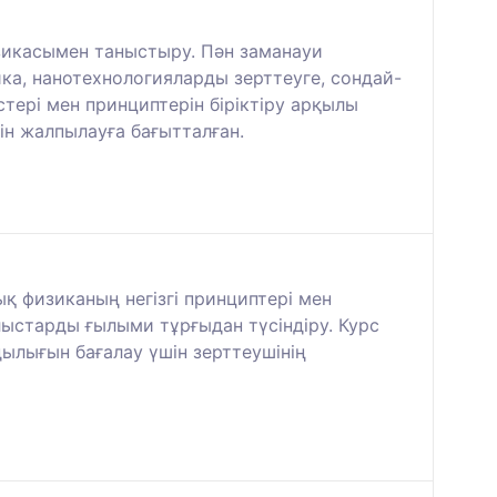
зикасымен таныстыру. Пән заманауи
, нанотехнологияларды зерттеуге, сондай-
тері мен принциптерін біріктіру арқылы
ін жалпылауға бағытталған.
қ физиканың негізгі принциптері мен
ыстарды ғылыми тұрғыдан түсіндіру. Курс
ылығын бағалау үшін зерттеушінің