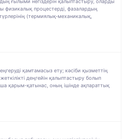
дың ғылыми негіздерін қалыптастыру, оларды
ғы физикалық процестерді, фазалардың
түрлерінің (термиялық-механикалық,
ңгеруді қамтамасыз ету; кәсіби қызметтің
ң жеткілікті деңгейін қалыптастыру болып
баша қарым-қатынас, оның ішінде ақпараттық