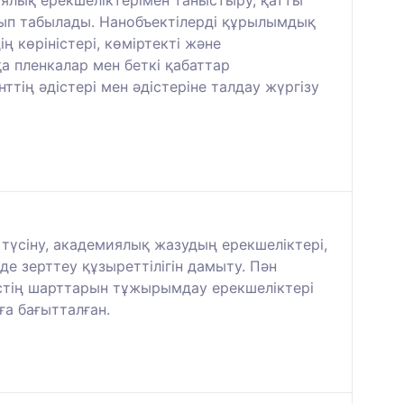
ялық ерекшеліктерімен таныстыру, қатты
ып табылады. Нанобъектілерді құрылымдық
 көріністері, көміртекті және
а пленкалар мен беткі қабаттар
ің әдістері мен әдістеріне талдау жүргізу
түсіну, академиялық жазудың ерекшеліктері,
е зерттеу құзыреттілігін дамыту. Пән
естің шарттарын тұжырымдау ерекшеліктері
ға бағытталған.