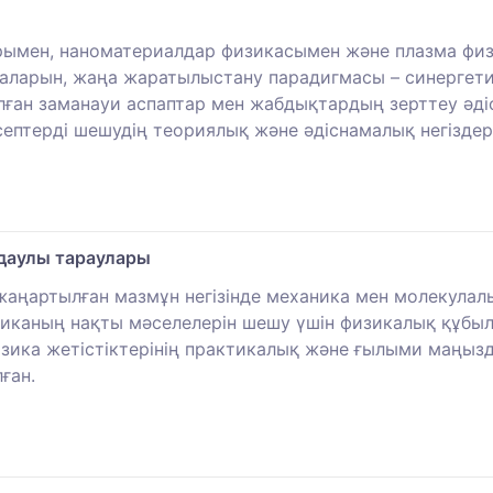
рымен, наноматериалдар физикасымен және плазма фи
рын, жаңа жаратылыстану парадигмасы – синергетика
ған заманауи аспаптар мен жабдықтардың зерттеу әдіс
септерді шешудің теориялық және әдіснамалық негіздер
даулы тараулары
жаңартылған мазмұн негізінде механика мен молекулалы
иканың нақты мәселелерін шешу үшін физикалық құбыл
зика жетістіктерінің практикалық және ғылыми маңызд
ған.