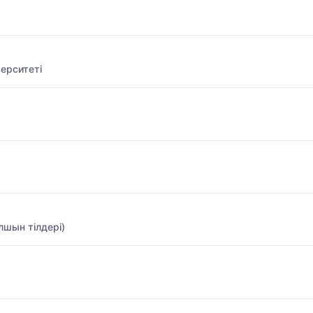
ерситеті
лшын тілдері)