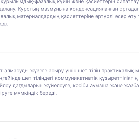
 құрылымдық-фазалық күйін және қасиеттерін сипаттау
далану. Курстың мазмұнына конденсацияланған ортада
алық материалдардың қасиеттеріне әртүрлі әсер ету 
еді.
 алмасуды жүзеге асыру үшін шет тілін практикалық ме
еңгейінде шет тіліндегі коммуникативтік құзыреттілікті
 сөйлеу дағдыларын жүйелеуге, кәсіби ауызша және жаз
руге мүмкіндік береді.