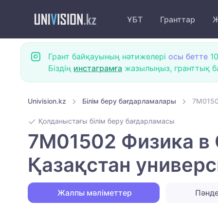
ҰБТ
Гранттар
Ж
Грант байқауының нәтижелері
осы бетте
10
Біздің
инстаграмға
жазылыңыз, гранттық ба
Univision.kz
Білім беру бағдарламалары
7M0150
Қолданыстағы білім беру бағдарламасы
7M01502 Физика в
Қазақстан универс
Жалпы мәліметтер
Пәнд