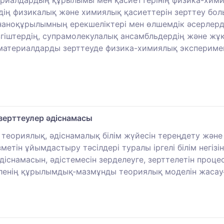
риалдардың құрылымы мен қасиеттерінің физика-хими
ің физикалық және химиялық қасиеттерін зерттеу бол
аноқұрылымның ерекшеліктері мен өлшемдік әсерлердің
згіштердің, супрамолекулалық ансамбльдердің және жұқ
атериалдарды зерттеуде физика-химиялық экспериментт
зерттеулер әдіснамасы
теориялық, әдіснамалық білім жүйесін тереңдету және 
н ұйымдастыру тәсілдері туралы іргелі білім негізінд
існамасын, әдістемесін зерделеуге, зерттелетін проц
селенің құрылымдық-мазмұнды теориялық моделін жасау