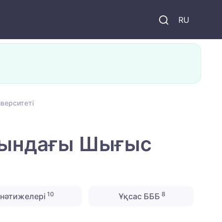
и
RU
верситеті
тындағы Шығыс
10
8
нәтижелері
Ұқсас БББ