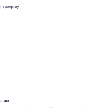
ды даярлау
улары