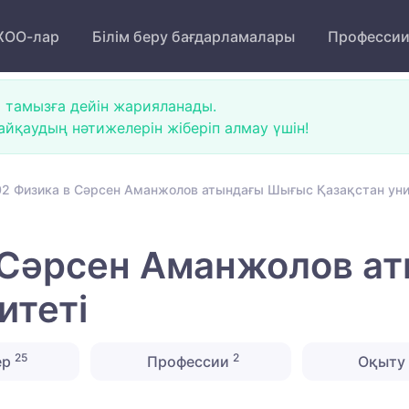
ОО-лар
Білім беру бағдарламалары
Професси
 тамызға дейін жарияланады.
йқаудың нәтижелерін жіберіп алмау үшін!
2 Физика в Сәрсен Аманжолов атындағы Шығыс Қазақстан уни
 Сәрсен Аманжолов а
итеті
25
2
ер
Профессии
Оқыту 