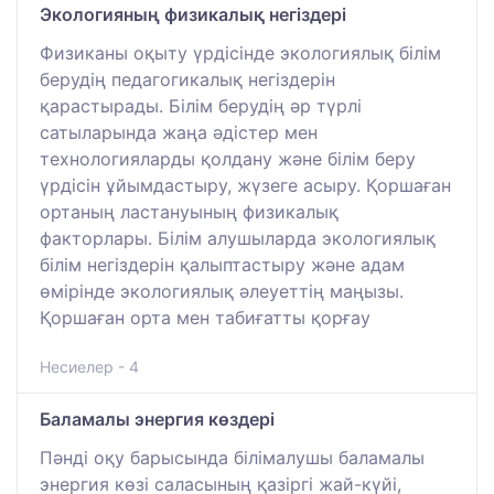
Экологияның физикалық негіздері
Физиканы оқыту үрдісінде экологиялық білім
берудің педагогикалық негіздерін
қарастырады. Білім берудің әр түрлі
сатыларында жаңа әдістер мен
технологияларды қолдану және білім беру
үрдісін ұйымдастыру, жүзеге асыру. Қоршаған
ортаның ластануының физикалық
факторлары. Білім алушыларда экологиялық
білім негіздерін қалыптастыру және адам
өмірінде экологиялық әлеуеттің маңызы.
Қоршаған орта мен табиғатты қорғау
Несиелер - 4
Баламалы энергия көздері
Пәнді оқу барысында білімалушы баламалы
энергия көзі саласының қазіргі жай-күйі,