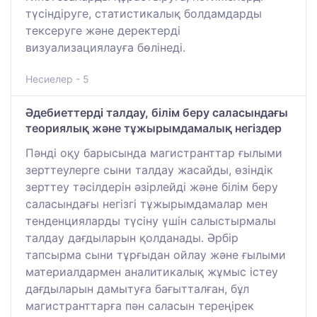
түсіндіруге, статистикалық болдамдарды
тексеруге және деректерді
визуализациялауға бөлінеді.
Несиелер - 5
Әдебиеттерді талдау, білім беру саласындағы
теориялық және тұжырымдамалық негіздер
Пәнді оқу барысында магистранттар ғылыми
зерттеулерге сыни талдау жасайды, өзіндік
зерттеу тәсілдерін әзірлейді және білім беру
саласындағы негізгі тұжырымдамалар мен
тенденцияларды түсіну үшін салыстырмалы
талдау дағдыларын қолданады. Әрбір
тапсырма сыни тұрғыдан ойлау және ғылыми
материалдармен аналитикалық жұмыс істеу
дағдыларын дамытуға бағытталған, бұл
магистранттарға пән саласын тереңірек