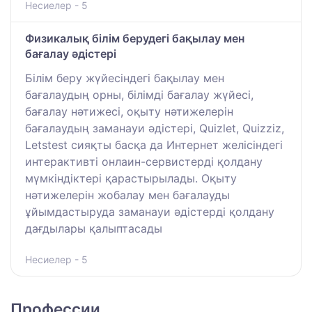
Несиелер - 5
Физикалық білім берудегі бақылау мен
бағалау әдістері
Білім беру жүйесіндегі бақылау мен
бағалаудың орны, білімді бағалау жүйесі,
бағалау нәтижесі, оқыту нәтижелерін
бағалаудың заманауи әдістері, Quizlet, Quizziz,
Letstest сияқты басқа да Интернет желісіндегі
интерактивті онлаин-сервистерді қолдану
мүмкіндіктері қарастырылады. Оқыту
нәтижелерін жобалау мен бағалауды
ұйымдастыруда заманауи әдістерді қолдану
дағдылары қалыптасады
Несиелер - 5
Профессии