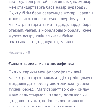
зерттеулерін реттейтін этикалық нормалар
мен стандарттарға баса назар аударады.
Оқыту білім беру саласында жоғары сапалы
және этикалық зерттеулер жүргізу үшін
магистранттарға қажетті дағдыларды бере
отырып, ғылыми жобаларды жобалау және
жүзеге асыру үшін алынған білімді
практикалық қолдануды қамтиды.
Несиелер - 6
Ғылым тарихы мен философиясы
Ғылым тарихы мен философиясы пәні
магистранттарға ғылыми әдістердің дамуы
жағдайындағы ойлау эволюциясы туралы
түсінік береді. Магистранттар сыни ойлау
және салыстырмалы талдау дағдыларын
қолдана отырып, негізгі философиялық
ұғымдарды және олардың ғылыми