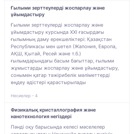
Ғылыми зерттеулерді жоспарлау және
ұйымдастыру
Ғылыми зерттеулерді жоспарлау және
ұйымдастыру курсында ХХІ ғасырдағы
ғылымның даму ерекшеліктері: Қазақстан
Республикасы мен шетел (Жапония, Европа,
АҚШ, Қытай, Ресей және т.б.)
ғылымдарындағы басым бағыттар, ғылыми
жұмыстарды жоспарлау және ұйымдастыру,
сонымен қатар тәжірибелік мәліметтерді
өңдеу әдістері қарастырылады
Несиелер - 4
Физикалық кристаллография және
нанотехнология негіздері
Пәнді оқу барысында келесі мәселелер