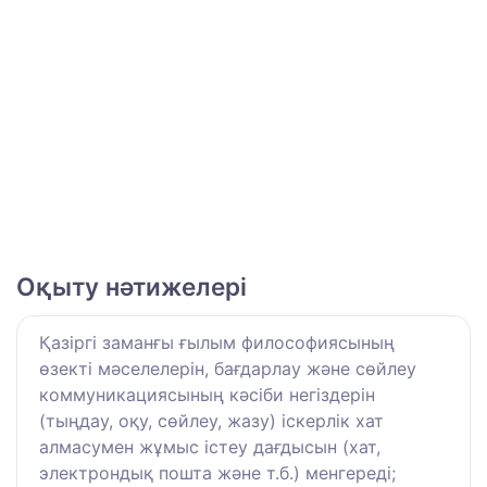
Оқыту нәтижелері
Қазіргі заманғы ғылым философиясының
өзекті мәселелерін, бағдарлау және сөйлеу
коммуникациясының кәсіби негіздерін
(тыңдау, оқу, сөйлеу, жазу) іскерлік хат
алмасумен жұмыс істеу дағдысын (хат,
электрондық пошта және т.б.) менгереді;