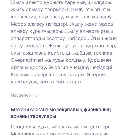
Жылу электр құрылғыларының циклдары.
Жылу алмасу теориясы: жылу өткізгіштік,
конвекция, сәулелену, жылу тасымалдану.
Масса алмасу негіздері. Жылу және масса
алмасу құрылғылары. Жылу алмастырғыш
аппараттарды есептеу негіздері. Отын және
жану негіздері. Жылыту түзгіш құрылғылар,
суытқыш және криогенді жабдық техника.
Өнеркәсіптегі жылуды қолдану. Қоршаған
ортаны қорғау. Энергия үнемдеу негіздері.
Қосымша энергия ресурстары. Энергия
үнемдеудің негізгі бағыттары
Несиелер - 5
Механика және молекулалық физиканың
арнайы тараулары
Пәнді оқытудың мақсаты мен міндеттері:
Механика және молекулалық физиканың