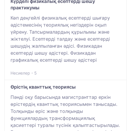
Күрделі физикалық есептерді шешу
практикумы
Көп деңгейлі физикалық есептерді шығару
әдістемесінің теориялық негіздерін оқып
үйрену. Тапсырмалардың құрылымы және
жіктелуі. Есептерді талдау және есептерді
шешудің жалпыланған әдісі. Физикадан
есептерді шешу әдістері. Физикадан
графикалық есептерді шешу әдістері
Несиелер - 5
Өрістің кванттық теориясы
Пәнді оқу барысында магистранттар еркін
өрістердің кванттық теориясымен танысады.
Толқынды өріс және толқынды
функциялардың трансформациялық
қасиеттері туралы түсінік қалыптастырылады.