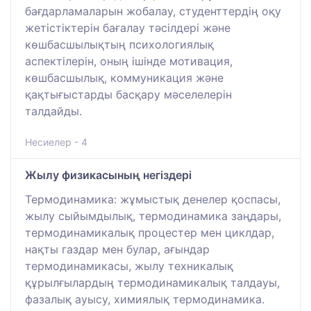
бағдарламаларын жобалау, студенттердің оқу
жетістіктерін бағалау тәсілдері және
көшбасшылықтың психологиялық
аспектілерін, оның ішінде мотивация,
көшбасшылық, коммуникация және
қақтығыстарды басқару мәселелерін
талдайды.
Несиелер - 4
Жылу физикасының негіздері
Термодинамика: жұмыстық денелер қоспасы,
жылу сыйымдылық, термодинамика заңдары,
термодинамикалық процестер мен циклдар,
нақты газдар мен булар, ағындар
термодинамикасы, жылу техникалық
құрылғылардың термодинамикалық талдауы,
фазалық ауысу, химиялық термодинамика.