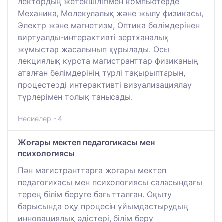
лектордың жетекшілігімен компьютерде
Механика, Молекулалық және жылу физикасы,
Электр және магнетизм, Оптика бөлімдерінен
виртуалды-интерактивті зертханалық
жұмыстар жасалынып құрылады. Осы
лекциялық курста магистранттар физиканың
аталған бөлімдерінің түрлі тақырыптарын,
процестерді интерактивті визуализациялау
түрлерімен толық танысады.
Несиелер - 4
Жоғары мектеп педагогикасы мен
психологиясы
Пән магистранттарға жоғары мектеп
педагогикасы мен психологиясы саласындағы
терең білім беруге бағытталған. Оқыту
барысында оқу процесін ұйымдастырудың
инновациялық әдістері, білім беру