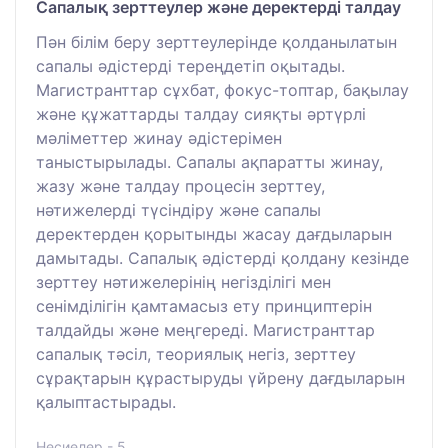
Сапалық зерттеулер және деректерді талдау
Пән білім беру зерттеулерінде қолданылатын
сапалы әдістерді тереңдетіп оқытады.
Магистранттар сұхбат, фокус-топтар, бақылау
және құжаттарды талдау сияқты әртүрлі
мәліметтер жинау әдістерімен
таныстырылады. Сапалы ақпаратты жинау,
жазу және талдау процесін зерттеу,
нәтижелерді түсіндіру және сапалы
деректерден қорытынды жасау дағдыларын
дамытады. Сапалық әдістерді қолдану кезінде
зерттеу нәтижелерінің негізділігі мен
сенімділігін қамтамасыз ету принциптерін
талдайды және меңгереді. Магистранттар
сапалық тәсіл, теориялық негіз, зерттеу
сұрақтарын құрастыруды үйрену дағдыларын
қалыптастырады.
Несиелер - 5