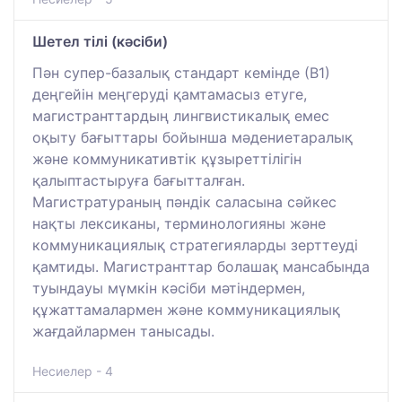
Шетел тілі (кәсіби)
Пән супер-базалық стандарт кемінде (В1)
деңгейін меңгеруді қамтамасыз етуге,
магистранттардың лингвистикалық емес
оқыту бағыттары бойынша мәдениетаралық
және коммуникативтік құзыреттілігін
қалыптастыруға бағытталған.
Магистратураның пәндік саласына сәйкес
нақты лексиканы, терминологияны және
коммуникациялық стратегияларды зерттеуді
қамтиды. Магистранттар болашақ мансабында
туындауы мүмкін кәсіби мәтіндермен,
құжаттамалармен және коммуникациялық
жағдайлармен танысады.
Несиелер - 4