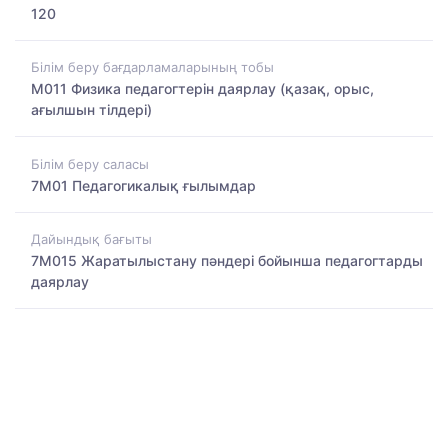
120
Білім беру бағдарламаларының тобы
M011 Физика педагогтерін даярлау (қазақ, орыс,
ағылшын тілдері)
Білім беру саласы
7M01 Педагогикалық ғылымдар
Дайындық бағыты
7M015 Жаратылыстану пәндері бойынша педагогтарды
даярлау