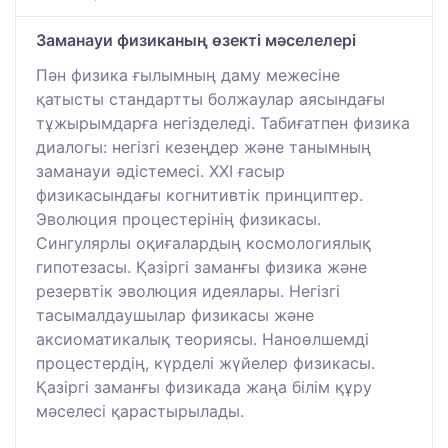
Заманауи физиканың өзекті мәселелері
Пән физика ғылымның даму межесіне
қатысты стандартты болжаулар аясындағы
тұжырымдарға негізделеді. Табиғатпен физика
диалогы: негізгі кезеңдер және танымның
заманауи әдістемесі. XXI ғасыр
физикасындағы когнитивтік принциптер.
Эволюция процестерінің физикасы.
Сингулярлы оқиғалардың космологиялық
гипотезасы. Қазіргі заманғы физика және
резервтік эволюция идеялары. Негізгі
тасымалдаушылар физикасы және
аксиоматикалық теориясы. Наноөлшемді
процестердің, күрделі жүйелер физикасы.
Қазіргі заманғы физикада жаңа білім құру
мәселесі қарастырылады.