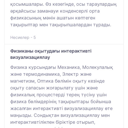
қосымшалары. Өз кезегінде, осы тараулардың
әрқайсысы заманауи конденсерлі орта
физикасының мәнін ашатын көптеген
тақырыптар мен тақырыпшалардан тұрады.
Несиелер - 5
Физиканы оқытудағы интерактивті
визуализациялау
Физика курсындағы Механика, Молекулалық
және термодинамика, Электр және
магнетизм, Оптика бөлімін оқыту кезінде
оқыту сапасын жоғарылату үшін және
физикалық процестерді терең түсіну үшін
физика бөлімдерінің тақырыптары бойынша
жасалған интерактивті визуализациялау өте
маңызды. Сондықтан визуализациялау мен
интерактивтілікпен біріктіре отырып,