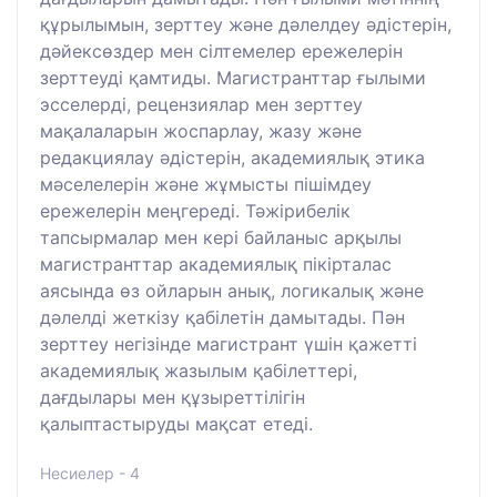
құрылымын, зерттеу және дәлелдеу әдістерін,
дәйексөздер мен сілтемелер ережелерін
зерттеуді қамтиды. Магистранттар ғылыми
эсселерді, рецензиялар мен зерттеу
мақалаларын жоспарлау, жазу және
редакциялау әдістерін, академиялық этика
мәселелерін және жұмысты пішімдеу
ережелерін меңгереді. Тәжірибелік
тапсырмалар мен кері байланыс арқылы
магистранттар академиялық пікірталас
аясында өз ойларын анық, логикалық және
дәлелді жеткізу қабілетін дамытады. Пән
зерттеу негізінде магистрант үшін қажетті
академиялық жазылым қабілеттері,
дағдылары мен құзыреттілігін
қалыптастыруды мақсат етеді.
Несиелер - 4