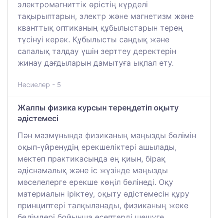
электромагниттік өрістің күрделі
тақырыптарын, электр және магнетизм және
кванттық оптиканың құбылыстарын терең
түсінуі керек. Құбылысты сандық және
сапалық талдау үшін зерттеу деректерін
жинау дағдыларын дамытуға ықпал ету.
Несиелер - 5
Жалпы физика курсын тереңдетіп оқыту
әдістемесі
Пән мазмұнында физиканың маңызды бөлімін
оқып-үйренудің ерекшеліктері ашылады,
мектеп практикасында ең қиын, бірақ
әдіснамалық және іс жүзінде маңызды
мәселелерге ерекше көңіл бөлінеді. Оқу
материалын іріктеу, оқыту әдістемесін құру
принциптері талқыланады, физиканың жеке
бөлімдері бойынша есептерді шешуге