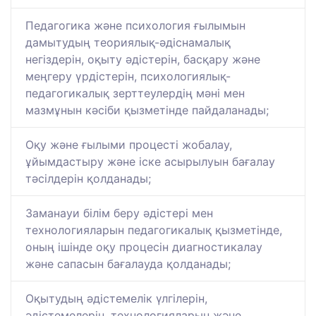
Педагогика және психология ғылымын
дамытудың теориялық-әдіснамалық
негіздерін, оқыту әдістерін, басқару және
меңгеру үрдістерін, психологиялық-
педагогикалық зерттеулердің мәні мен
мазмұнын кәсіби қызметінде пайдаланады;
Оқу және ғылыми процесті жобалау,
ұйымдастыру және іске асырылуын бағалау
тәсілдерін қолданады;
Заманауи білім беру әдістері мен
технологияларын педагогикалық қызметінде,
оның ішінде оқу процесін диагностикалау
және сапасын бағалауда қолданады;
Оқытудың әдістемелік үлгілерін,
әдістемелерін, технологияларын және