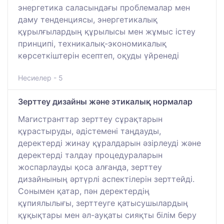
энергетика саласындағы проблемалар мен
даму тенденциясы, энергетикалық
құрылғылардың құрылысы мен жұмыс істеу
принципі, техникалық-экономикалық
көрсеткіштерін есептеп, оқуды үйренеді
Несиелер - 5
Зерттеу дизайны және этикалық нормалар
Магистранттар зерттеу сұрақтарын
құрастыруды, әдістемені таңдауды,
деректерді жинау құралдарын әзірлеуді және
деректерді талдау процедураларын
жоспарлауды қоса алғанда, зерттеу
дизайнының әртүрлі аспектілерін зерттейді.
Сонымен қатар, пән деректердің
құпиялылығы, зерттеуге қатысушылардың
құқықтары мен әл-ауқаты сияқты білім беру