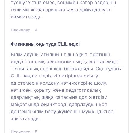
түсінуге ғана емес, сонымен қатар өздерінің
ғылыми жобаларын жасауға дайындалуға
көмектеседі.
Несиелер - 4
Физиканы оқытуда CLIL әдісі
Білім алушы ағылшын тілін оқып, төртінші
индустриялық революцияның қазіргі әлемдегі
техникалық серпілісін бағамдайды. Оқытудағы
CLIL пәндік тілдік кіріктірілген оқыту
әдістемесін қолдану нәтижелеріне шолу,
нәтижені қорыту және педагогикалық
даярлықтың жаңа сапасына қол жеткізу
мақсатында физиктерді даярлаудың көп
деңгейлі білім беру жүйесінің мүмкіндіктері
анықталады.
Несиелер - 5