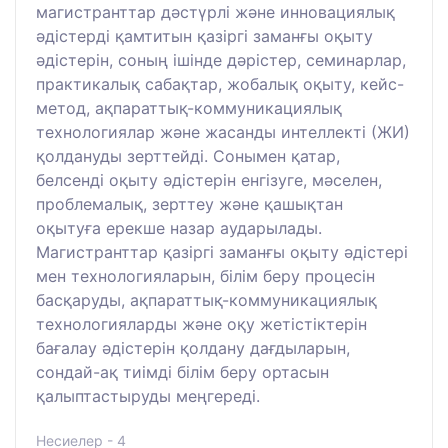
магистранттар дәстүрлі және инновациялық
әдістерді қамтитын қазіргі заманғы оқыту
әдістерін, соның ішінде дәрістер, семинарлар,
практикалық сабақтар, жобалық оқыту, кейс-
метод, ақпараттық-коммуникациялық
технологиялар және жасанды интеллекті (ЖИ)
қолдануды зерттейді. Сонымен қатар,
белсенді оқыту әдістерін енгізуге, мәселен,
проблемалық, зерттеу және қашықтан
оқытуға ерекше назар аударылады.
Магистранттар қазіргі заманғы оқыту әдістері
мен технологияларын, білім беру процесін
басқаруды, ақпараттық-коммуникациялық
технологияларды және оқу жетістіктерін
бағалау әдістерін қолдану дағдыларын,
сондай-ақ тиімді білім беру ортасын
қалыптастыруды меңгереді.
Несиелер - 4