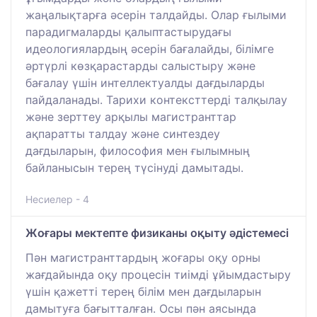
жаңалықтарға әсерін талдайды. Олар ғылыми
парадигмаларды қалыптастырудағы
идеологиялардың әсерін бағалайды, білімге
әртүрлі көзқарастарды салыстыру және
бағалау үшін интеллектуалды дағдыларды
пайдаланады. Тарихи контексттерді талқылау
және зерттеу арқылы магистранттар
ақпаратты талдау және синтездеу
дағдыларын, философия мен ғылымның
байланысын терең түсінуді дамытады.
Несиелер - 4
Жоғары мектепте физиканы оқыту әдістемесі
Пән магистранттардың жоғары оқу орны
жағдайында оқу процесін тиімді ұйымдастыру
үшін қажетті терең білім мен дағдыларын
дамытуға бағытталған. Осы пән аясында