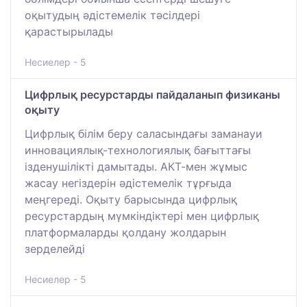
оқытудың әдістемелік тәсілдері
қарастырылады
Несиелер - 5
Цифрлық ресурстарды пайдаланып физиканы
оқыту
Цифрлық білім беру саласындағы заманауи
инновациялық-технологиялық бағыттағы
ізденушілікті дамытады. АКТ-мен жұмыс
жасау негіздерін әдістемелік тұрғыда
меңгереді. Оқыту барысында цифрлық
ресурстардың мүмкіндіктері мен цифрлық
платформаларды қолдану жолдарын
зерделейді
Несиелер - 5