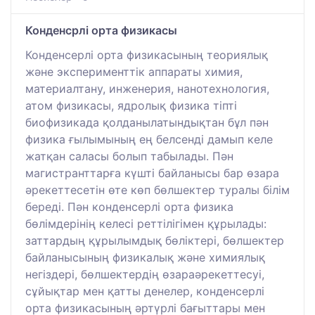
Конденсрлі орта физикасы
Конденсерлі орта физикасының теориялық
және эксперименттік аппараты химия,
материалтану, инженерия, нанотехнология,
атом физикасы, ядролық физика тіпті
биофизикада қолданылатындықтан бұл пән
физика ғылымының ең белсенді дамып келе
жатқан саласы болып табылады. Пән
магистранттарға күшті байланысы бар өзара
әрекеттесетін өте көп бөлшектер туралы білім
береді. Пән конденсерлі орта физика
бөлімдерінің келесі реттілігімен құрылады:
заттардың құрылымдық бөліктері, бөлшектер
байланысының физикалық және химиялық
негіздері, бөлшектердің өзараәрекеттесуі,
сұйықтар мен қатты денелер, конденсерлі
орта физикасының әртүрлі бағыттары мен