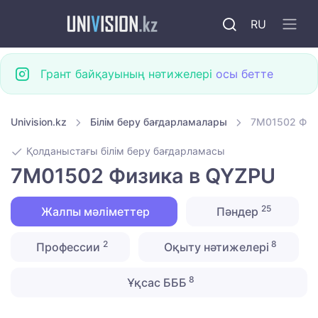
RU
Грант байқауының нәтижелері
осы бетте
Univision.kz
Білім беру бағдарламалары
7M01502 Физ
Қолданыстағы білім беру бағдарламасы
7M01502 Физика в QYZPU
25
Жалпы мәліметтер
Пәндер
2
8
Профессии
Оқыту нәтижелері
8
Ұқсас БББ