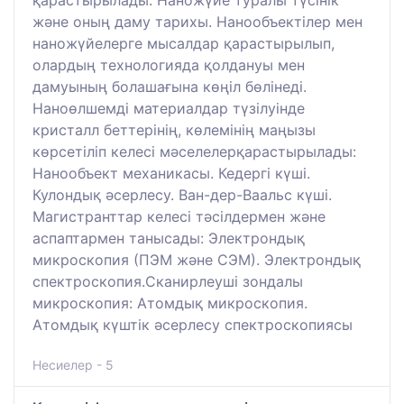
қарастырылады: Наножүйе туралы түсінік
және оның даму тарихы. Нанообъектілер мен
наножүйелерге мысалдар қарастырылып,
олардың технологияда қолдануы мен
дамуының болашағына көңіл бөлінеді.
Наноөлшемді материалдар түзілуінде
кристалл беттерінің, көлемінің маңызы
көрсетіліп келесі мәселелерқарастырылады:
Нанообъект механикасы. Кедергі күші.
Кулондық әсерлесу. Ван-дер-Ваальс күші.
Магистранттар келесі тәсілдермен және
аспаптармен танысады: Электрондық
микроскопия (ПЭМ және СЭМ). Электрондық
спектроскопия.Сканирлеуші зондалы
микроскопия: Атомдық микроскопия.
Атомдық күштік әсерлесу спектроскопиясы
Несиелер - 5