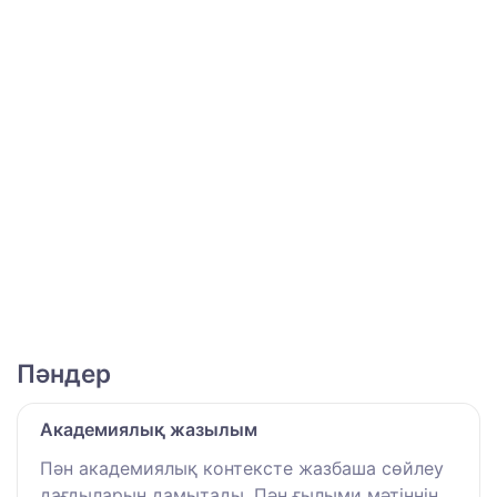
Пәндер
Академиялық жазылым
Пән академиялық контексте жазбаша сөйлеу
дағдыларын дамытады. Пән ғылыми мәтіннің