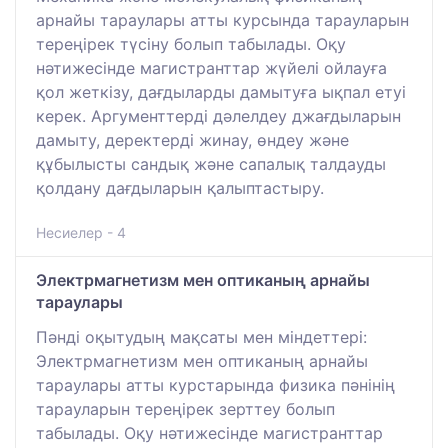
арнайы тараулары атты курсында тарауларын
тереңірек түсіну болып табылады. Оқу
нәтижесінде магистранттар жүйелі ойлауға
қол жеткізу, дағдыларды дамытуға ықпал етуі
керек. Аргументтерді дәлелдеу джағдыларын
дамыту, деректерді жинау, өндеу және
құбылысты сандық және сапалық талдауды
қолдану дағдыларын қалыптастыру.
Несиелер - 4
Электрмагнетизм мен оптиканың арнайы
тараулары
Пәнді оқытудың мақсаты мен міндеттері:
Электрмагнетизм мен оптиканың арнайы
тараулары атты курстарында физика пәнінің
тарауларын тереңірек зерттеу болып
табылады. Оқу нәтижесінде магистранттар