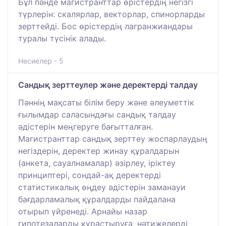
Бұл пәнде магистранттар өрістердің негізгі
түрлерін: скалярлар, векторлар, спинорларды
зерттейді. Бос өрістердің лагранжиандары
туралы түсінік алады.
Несиелер - 5
Сандық зерттеулер және деректерді талдау
Пәннің мақсаты білім беру және әлеуметтік
ғылымдар саласындағы сандық талдау
әдістерін меңгеруге бағытталған.
Магистранттар сандық зерттеу жоспарлаудың
негіздерін, деректер жинау құралдарын
(анкета, сауалнамалар) әзірлеу, іріктеу
принциптері, сондай-ақ деректерді
статистикалық өңдеу әдістерін заманауи
бағдарламалық құралдарды пайдалана
отырып үйренеді. Арнайы назар
гипотезаларды құрастыруға, нәтижелерді