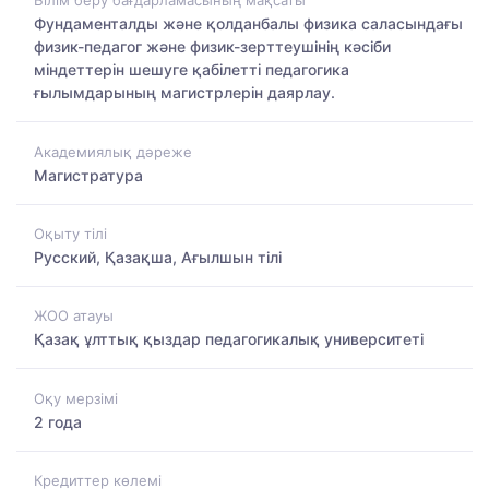
Білім беру бағдарламасының мақсаты
Фундаменталды және қолданбалы физика саласындағы
физик-педагог және физик-зерттеушінің кәсіби
міндеттерін шешуге қабілетті педагогика
ғылымдарының магистрлерін даярлау.
Академиялық дәреже
Магистратура
Оқыту тілі
Русский, Қазақша, Ағылшын тілі
ЖОО атауы
Қазақ ұлттық қыздар педагогикалық университеті
Оқу мерзімі
2 года
Кредиттер көлемі