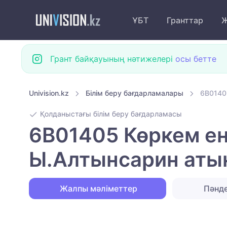
ҰБТ
Гранттар
Ж
Грант байқауының нәтижелері
осы бетте
Univision.kz
Білім беру бағдарламалары
6B0140
Қолданыстағы білім беру бағдарламасы
6B01405 Көркем ең
Ы.Алтынсарин аты
Жалпы мәліметтер
Пәнд