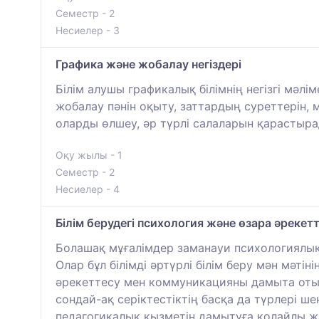
Семестр - 2
Несиелер - 3
Графика және жобалау негіздері
Білім алушы графикалық білімнің негізгі мәл
жобалау пәнін оқыту, заттардың суреттерін, 
оларды өлшеу, әр түрлі салаларын қарастыра
Оқу жылы - 1
Семестр - 2
Несиелер - 4
Білім берудегі психология және өзара әрек
Болашақ мұғалімдер заманауи психологиялық 
Олар бұл білімді әртүрлі білім беру мән мәті
әрекеттесу мен коммуникацияны дамыта отыр
сондай-ақ серіктестіктің басқа да түрлері ш
педагогикалық қызметін дамытуға қолайлы жа