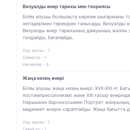
Визуалды өнер тарихы мен теориясы
Білім алушы болашақта көркем шығарманы то
негіздерімен тереңірек танысады. Визуалды 
Визуалды өнер тарихының дамуының жалпы 
талдайды, бағалайды.
Оқу жылы - 1
Семестр - 1
Несиелер - 4
Жаңа кезең өнері
Білім алушы жаңа кезең өнері: XVII-XXI ғғ. Б
постимпрессионизм) және XXI ғасыр өнеріндег
Нарышкин бароккосымен Портрет жанрының г
мәдениет өнерін сараптайды. Жаңа бағытта да
Оқу жылы - 1
Семестр - 1