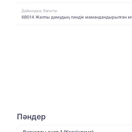
Дайындық бағыты
6B014 Жалпы дамудың пәндік мамандандырылған мұ
Пәндер
Визуалды өнер 1 (Кескіндеме)