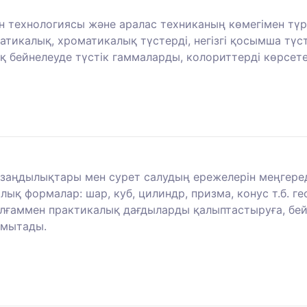
ен технологиясы және аралас техниканың көмегімен тү
оматикалық, хроматикалық түстерді, негізгі қосымша т
 бейнелеуде түстік гаммаларды, колориттерді көрсете
 заңдылықтары мен сурет салудың ережелерін меңгере
лық формалар: шар, куб, цилиндр, призма, конус т.б. 
лғаммен практикалық дағдыларды қалыптастыруға, бей
амытады.