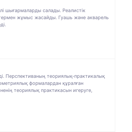
рлі шығармаларды салады. Реалистік
үстермен жұмыс жасайды. Гуашь және акварель
ді.
ді. Перспективаның теориялық-практикалық
геометриялық формалардан құралған
ненің теориялық практикасын игеруге,