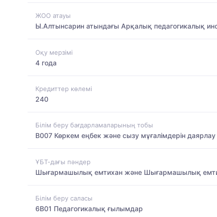
ЖОО атауы
Ы.Алтынсарин атындағы Арқалық педагогикалық ин
Оқу мерзімі
4 года
Кредиттер көлемі
240
Білім беру бағдарламаларының тобы
B007 Көркем еңбек және сызу мұғалімдерін даярлау
ҰБТ-дағы пәндер
Шығармашылық емтихан және Шығармашылық емт
Білім беру саласы
6B01 Педагогикалық ғылымдар