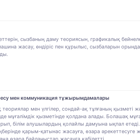
іметтерін, сызбаның даму теориясын, графикалық бейне
машина жасау, өндіріс пен құрылыс, сызбаларын орындау
ды.
еттесу мен коммуникация тұжырымдамалары
теориялар мен үлгілер, сондай-ақ тұлғаның қызметі жә
нінде мұғалімдік қызметінде қолдана алады. Болашақ мұғ
ып, білім алушылардың қолайлы дамуына ықпал етеді.
еңберінде қарым-қатынас жасауға, өзара әрекеттесуге 
ңа өзара байланыстар жасауға қабілетті.