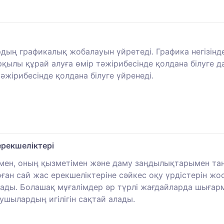
ың графикалық жобалауын үйретеді. Графика негізінде
қылы құрай алуға өмір тәжірибесінде қолдана білуге 
тәжірибесінде қолдана білуге үйренеді.
рекшеліктері
ен, оның қызметімен және даму заңдылықтарымен тан
н сай жас ерекшеліктеріне сәйкес оқу үрдістерін жос
лады. Болашақ мұғалімдер әр түрлі жағдайларда шыға
лушылардың игілігін сақтай алады.