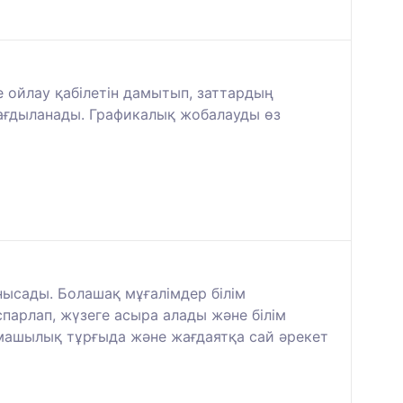
 ойлау қабілетін дамытып, заттардың
дағдыланады. Графикалық жобалауды өз
ысады. Болашақ мұғалімдер білім
парлап, жүзеге асыра алады және білім
рмашылық тұрғыда және жағдаятқа сай әрекет