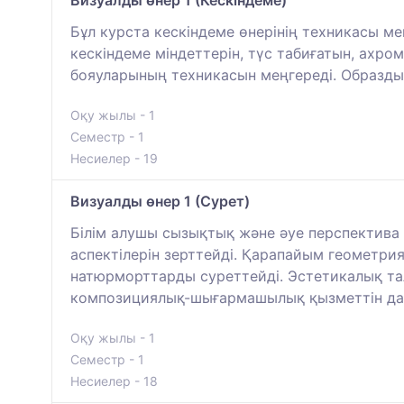
Бұл курста кескіндеме өнерінің техникасы м
кескіндеме міндеттерін, түс табиғатын, ахр
бояуларының техникасын меңгереді. Образдық
Оқу жылы - 1
Семестр - 1
Несиелер - 19
Визуалды өнер 1 (Сурет)
Білім алушы сызықтық және әуе перспектива
аспектілерін зерттейді. Қарапайым геометрия
натюрморттарды суреттейді. Эстетикалық та
композициялық-шығармашылық қызметтін д
Оқу жылы - 1
Семестр - 1
Несиелер - 18