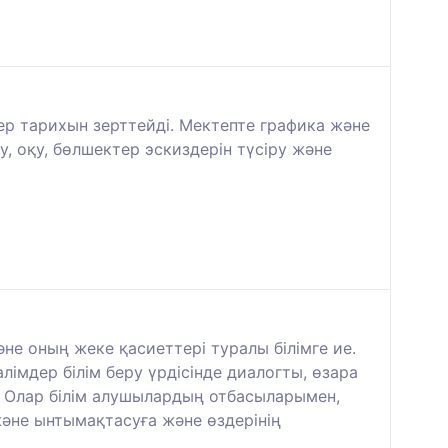
лер тарихын зерттейді. Мектепте графика және
, оқу, бөлшектер эскиздерін түсіру және
не оның жеке қасиеттері туралы білімге ие.
алімдер білім беру үрдісінде диалогты, өзара
 Олар білім алушылардың отбасыларымен,
және ынтымақтасуға және өздерінің