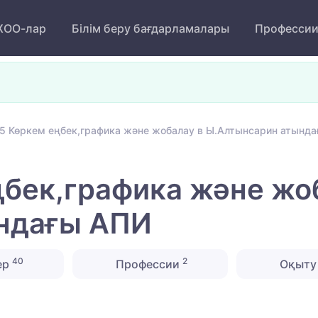
ОО-лар
Білім беру бағдарламалары
Професси
5 Көркем еңбек,графика және жобалау в Ы.Алтынсарин атынд
бек,графика және жо
ндағы АПИ
40
2
ер
Профессии
Оқыту 