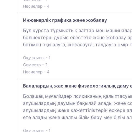
Несиелер - 4
Инженерлік графика және жобалау
Бұл курста тұрмыстық заттар мен машиналард
бөлшектерін дұрыс елестете және жобалау ар
бетімен оқи алуға, жобалауға, талдауға өмір 
Оқу жылы - 1
Семестр - 2
Несиелер - 4
Балалардың жас және физиологиялық даму е
Болашақ мұғалімдер психиканың қалыптасуым
алушылардың даумын бақылай алады және соға
алушылардың жеке қажеттіліктерін ескере а
ете алады және жалпы білім беру мен білім а
Оқу жылы - 1