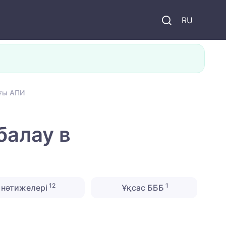
и
RU
ағы АПИ
балау в
12
1
нәтижелері
Ұқсас БББ