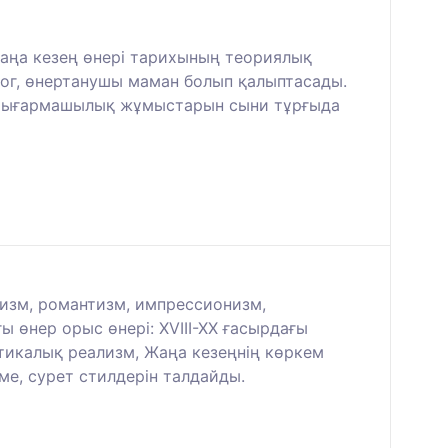
жаңа кезең өнері тарихының теориялық
гог, өнертанушы маман болып қалыптасады.
 шығармашылық жұмыстарын сыни тұрғыда
емизм, романтизм, импрессионизм,
ы өнер орыс өнері: XVIII-XX ғасырдағы
икалық реализм, Жаңа кезеңнің көркем
ме, сурет стилдерін талдайды.