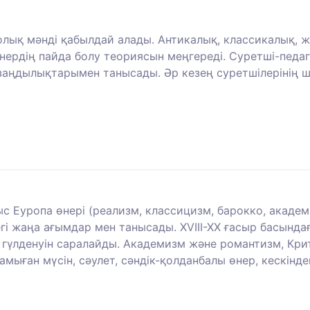
лық мәнді қабылдай алады. Антикалық, классикалық, 
өнердің пайда болу теориясын меңгереді. Суретші-педа
заңдылықтарымен танысады. Әр кезең суретшілерінің
атыс Еуропа өнері (реализм, классицизм, барокко, акад
і жаңа ағымдар мен танысады. XVIII-XX ғасыр басындағ
үлденуін саралайды. Академизм және романтизм, Крит
мыған мүсін, сәулет, сәндік-қолданбалы өнер, кескінде