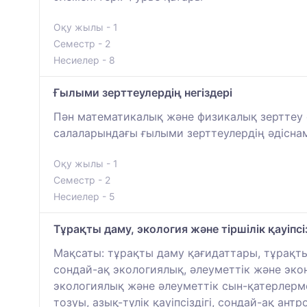
Оқу жылы - 1
Семестр - 2
Несиелер - 8
Ғылыми зерттеулердің негіздері
Пән математикалық және физикалық зерттеу ә
салаларындағы ғылыми зерттеулердің әдісна
Оқу жылы - 1
Семестр - 2
Несиелер - 5
Тұрақты даму, экология және тіршілік қауіпсіз
Мақсаты: тұрақты даму қағидаттары, тұрақты
сондай-ақ экологиялық, әлеуметтік және эк
экологиялық және әлеуметтік сын-қатерлерме
тозуы, азық-түлік қауіпсіздігі, сондай-ақ ан