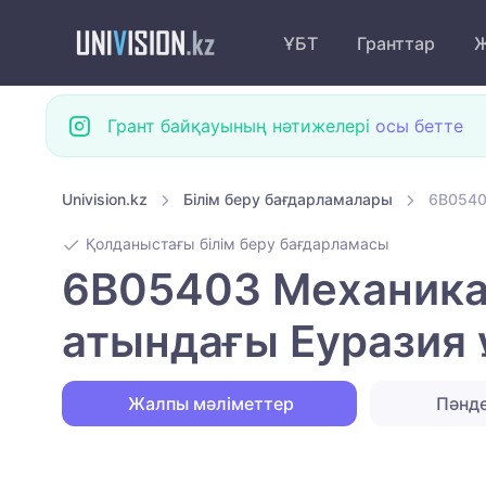
ҰБТ
Гранттар
Ж
Грант байқауының нәтижелері
осы бетте
Univision.kz
Білім беру бағдарламалары
6B0540
Қолданыстағы білім беру бағдарламасы
6B05403 Механика-
атындағы Еуразия 
Жалпы мәліметтер
Пәнд