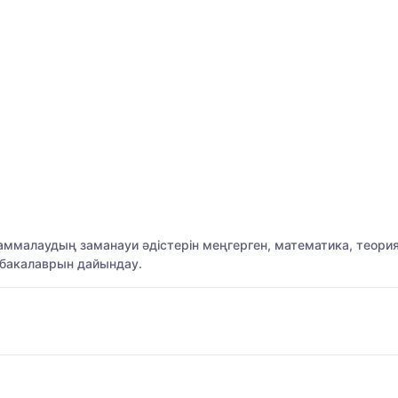
ммалаудың заманауи әдістерін меңгерген, математика, теори
 бакалаврын дайындау.