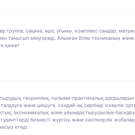
р группа; сақина; өріс үғымы, комплекс сандар, матри
ымен танысып меңгереді. Алынған білім техниканың жән
ге қажет
астырудың теориялық, ғылыми-практикалық дағдыларын 
алдауға және шешуге, сондай-ақ серпінді іскерлік орта
қтық, экономикалық және ұйымдастырушылық-басқаруш
туденттерді бизнесті жүргізу және кәсіпкерлік жобала
асыз етеді.