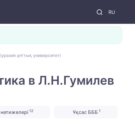
и
RU
уразия ұлттық университеті
ика в Л.Н.Гумилев
12
1
нәтижелері
Ұқсас БББ