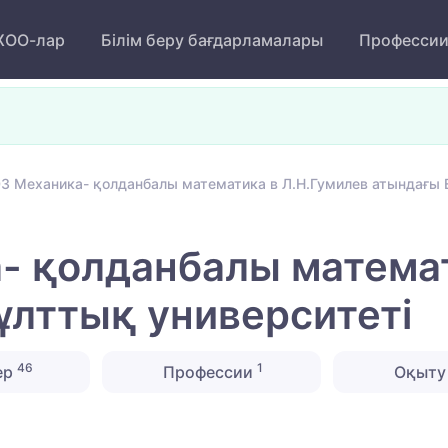
ОО-лар
Білім беру бағдарламалары
Професси
3 Механика- қолданбалы математика в Л.Н.Гумилев атындағы Е
 қолданбалы математ
ұлттық университеті
46
1
ер
Профессии
Оқыту 