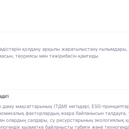
дістерін қолдану арқылы жаратылыстану ғылымдары, жа
масын, теориясы мен тәжірибесін қамтиды.
дігі
 даму мақсаттарының (ТДМ) негіздері, ESG-принциптері
ономикалық факторлардың өзара байланысын талдауға, 
н олардың салдары, су ресурстарының экологиялық қауі
тропогендік қызметке байланысты табиғи және техногенд