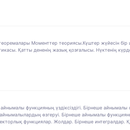
 теоремалары Моменттер теориясы.Күштер жүйесін бір цен
касы. Қатты дененің жазық қозғалысы. Нүктенің күрде
 айнымалы функцияның үздіксіздігі. Бірнеше айнымал
 айнымалылардың өзгеруі. Бірнеше айнымалы функция
кторлық функциялар. Жолдар. Бірнеше интегралдар. 