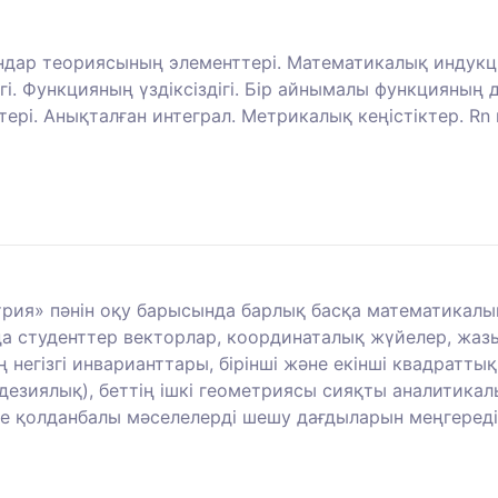
дар теориясының элементтері. Математикалық индукци
гі. Функцияның үздіксіздігі. Бір айнымалы функцияның
рі. Анықталған интеграл. Метрикалық кеңістіктер. Rn к
ия» пәнін оқу барысында барлық басқа математикалық
 студенттер векторлар, координаталық жүйелер, жазық
негізгі инварианттары, бірінші және екінші квадраттық
дезиялық), беттің ішкі геометриясы сияқты аналитик
не қолданбалы мәселелерді шешу дағдыларын меңгереді