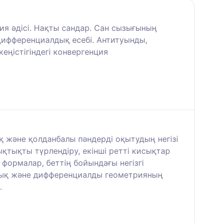
я әдісі. Нақты сандар. Сан сызығының
 дифференциалдық есебі. Антитуынды,
еңістігіндегі конвергенция
 және қолданбалы пәндерді оқытудың негізі
тықты түрлендіру, екінші ретті кисықтар
 формалар, беттің бойындағы негізгі
алық және дифференциалды геометрияның
.