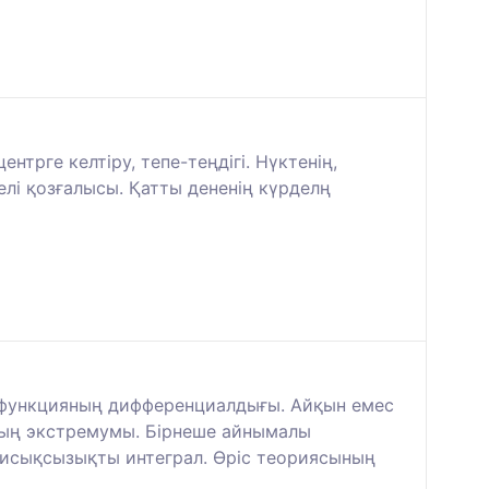
трге келтіру, тепе-теңдігі. Нүктенің,
лі қозғалысы. Қатты дененің күрделң
ы функцияның дифференциалдығы. Айқын емес
ның экстремумы. Бірнеше айнымалы
Қисықсызықты интеграл. Өріс теориясының