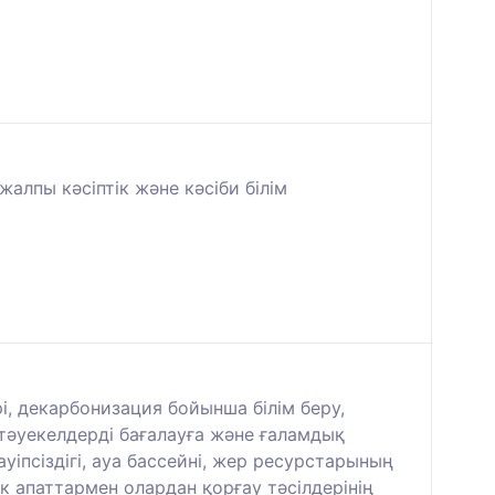
лпы кәсіптік және кәсіби білім
, декарбонизация бойынша білім беру,
тәуекелдерді бағалауға және ғаламдық
псіздігі, ауа бассейні, жер ресурстарының
ік апаттармен олардан қорғау тәсілдерінің