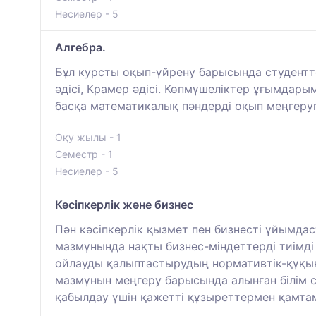
Несиелер - 5
Алгебра.
Бұл курсты оқып-үйрену барысында студентте
әдісі, Крамер әдісі. Көпмүшеліктер ұғымдар
басқа математикалық пәндерді оқып меңгеру
Оқу жылы - 1
Семестр - 1
Несиелер - 5
Кәсіпкерлік және бизнес
Пән кәсіпкерлік қызмет пен бизнесті ұйымд
мазмұнында нақты бизнес-міндеттерді тиімді т
ойлауды қалыптастырудың нормативтік-құқы
мазмұнын меңгеру барысында алынған білім с
қабылдау үшін қажетті құзыреттермен қамтам