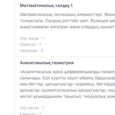
Математикалық талдау 1
Математикалық логиканың элементтері. Жиын
толықтығы. Сандық реттілік шегі. Функция ше
анықталмаған интеграл және олардың қасиетте
Оқу жылы - 1
Семестр - 1
Несиелер - 8
Аналитикалық геометрия
«Аналитикалық және дифференциалды геометр
салынады. Бұл курсты оқып-үйрену барысында
мен беттер, қисықтықтар теориясы, беттердің 
қисықтар (асимптотикалық қисықтықтар, гео
негізгі ұғымдарымен танысып, теориялық жә
Оқу жылы - 1
Семестр - 1