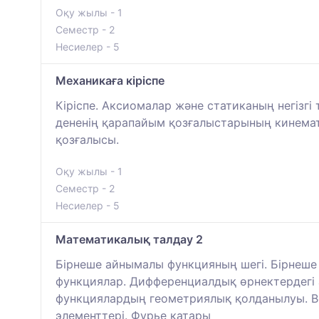
Оқу жылы - 1
Семестр - 2
Несиелер - 5
Механикаға кіріспе
Кіріспе. Аксиомалар және статиканың негізгі
дененің қарапайым қозғалыстарының кинемати
қозғалысы.
Оқу жылы - 1
Семестр - 2
Несиелер - 5
Математикалық талдау 2
Бірнеше айнымалы функцияның шегі. Бірнеше
функциялар. Дифференциалдық өрнектердегі
функциялардың геометриялық қолданылуы. Ве
элементтері. Фурье қатары