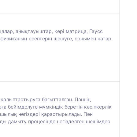
цалар, анықтауыштар, кері матрица, Гаусс
е физиканың есептерін шешуге, сонымен қатар
қалыптастыруға бағытталған. Пәннің
ға бейімделуге мүмкіндік беретін кәсіпкерлік
ылық негіздері қарастырылады. Пән
рды дамыту процесінде негізделген шешімдер