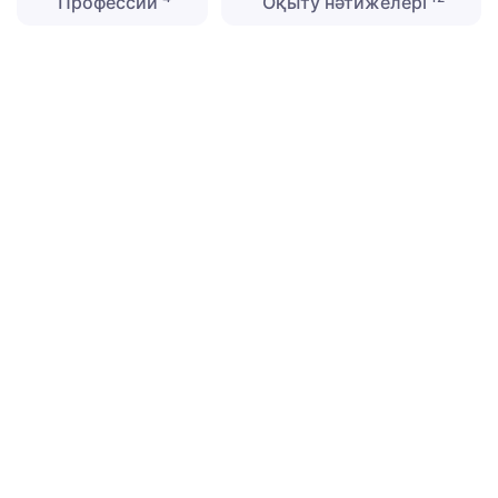
Профессии
Оқыту нәтижелері