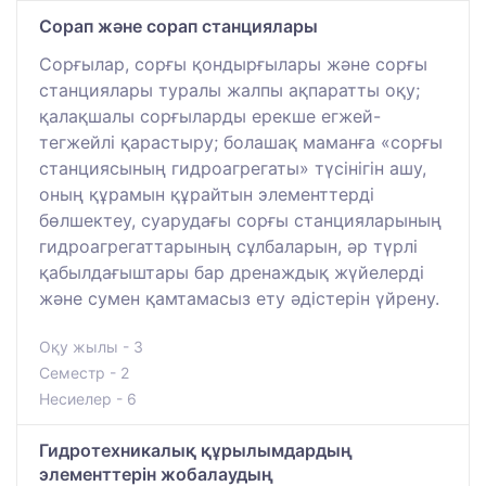
Сорап және сорап станциялары
Сорғылар, сорғы қондырғылары және сорғы
станциялары туралы жалпы ақпаратты оқу;
қалақшалы сорғыларды ерекше егжей-
тегжейлі қарастыру; болашақ маманға «сорғы
станциясының гидроагрегаты» түсінігін ашу,
оның құрамын құрайтын элементтерді
бөлшектеу, суарудағы сорғы станцияларының
гидроагрегаттарының сұлбаларын, әр түрлі
қабылдағыштары бар дренаждық жүйелерді
және сумен қамтамасыз ету әдістерін үйрену.
Оқу жылы - 3
Семестр - 2
Несиелер - 6
Гидротехникалық құрылымдардың
элементтерін жобалаудың