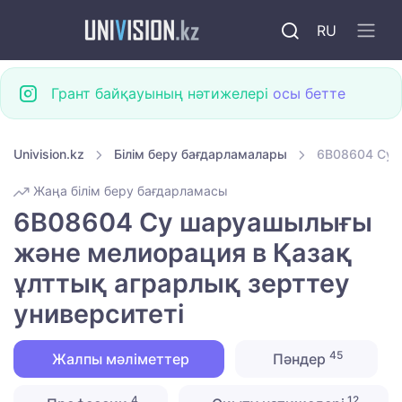
RU
Грант байқауының нәтижелері
осы бетте
Univision.kz
Білім беру бағдарламалары
6B08604 Су 
Жаңа білім беру бағдарламасы
6B08604 Су шаруашылығы
және мелиорация в Қазақ
ұлттық аграрлық зерттеу
университеті
45
Жалпы мәліметтер
Пәндер
4
12