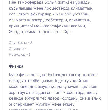
Пән атмосферада болып жатқан құрамды,
құрылымды және процестерді, климаттың
қалыптасу факторлары мен процестерін,
климаттың өзгеру себептерін, климаттың
принциптері мен классификацияларын,
Жердің климаттарын зерттейді.
Оқу жылы - 2
Семестр - 1
Несиелер - 5
Физика
Курс физиканың негізгі заңдылықтарын және
олардың кәсіби қызметінде туындайтын
мәселелерді шешуде қолдану мүмкіндіктерін
зерттеуге негізделген. Типтік есептерді шешу
кезінде әртүрлі тәсілдерді қолдану, физикалық
эксперимент жүргізу және өлшеу
мәліметтерін математикалық өңдеу