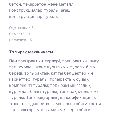
бетон, темірбетон және металл
конструкциялар туралы; ағаш
конструкциялар туралы.
Оқу жылы - 3
Семестр - 1
Несиелер - 5
Топырақ механикасы
Пән топырақтың түрлері, топырақтың шығу
тегі, құрамы және құрылымы туралы білім
береді; топырақтың қатты бөлшектерінің
қасиеттері туралы; топырақтың сұйық
компоненті туралы; топырақтың газдық
құрамдас бөлігі туралы; топырақ құрылымы
туралы. Топырақтардың классификациясы
және олардың сипаттамалары; табиғи тасты
топырақтар туралы мәліметтер; табиғи