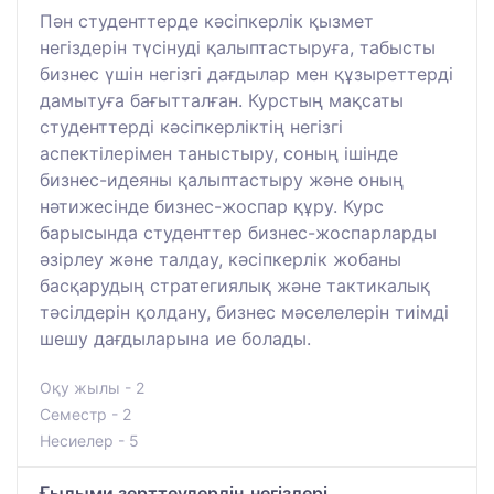
Пән студенттерде кәсіпкерлік қызмет
негіздерін түсінуді қалыптастыруға, табысты
бизнес үшін негізгі дағдылар мен құзыреттерді
дамытуға бағытталған. Курстың мақсаты
студенттерді кәсіпкерліктің негізгі
аспектілерімен таныстыру, соның ішінде
бизнес-идеяны қалыптастыру және оның
нәтижесінде бизнес-жоспар құру. Курс
барысында студенттер бизнес-жоспарларды
әзірлеу және талдау, кәсіпкерлік жобаны
басқарудың стратегиялық және тактикалық
тәсілдерін қолдану, бизнес мәселелерін тиімді
шешу дағдыларына ие болады.
Оқу жылы - 2
Семестр - 2
Несиелер - 5
Ғылыми зерттеулердің негіздері