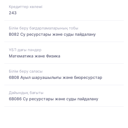
Кредиттер көлемі
243
Білім беру бағдарламаларының тобы
B082 Су ресурстары және суды пайдалану
ҰБТ-дағы пәндер
Математика және Физика
Білім беру саласы
6B08 Ауыл шаруашылығы және биоресурстар
Дайындық бағыты
6B086 Су ресурстары және суды пайдалану