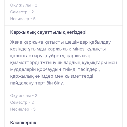
Оқу жылы - 2
Семестр - 2
Несиелер - 5
Қаржылық сауаттылық негіздері
Жеке қаржыға қатысты шешімдер қабылдау
кезінде ұтымды қаржылық мінез-құлықты
қалыптастыруға үйрету, қаржылық
қызметтерді тұтынушылардың құқықтары мен
мүдделерін қорғаудың тиімді тәсілдері,
қаржылық өнімдер мен қызметтерді
пайдалану тәртібін білу.
Оқу жылы - 2
Семестр - 2
Несиелер - 5
Кәсіпкерлік