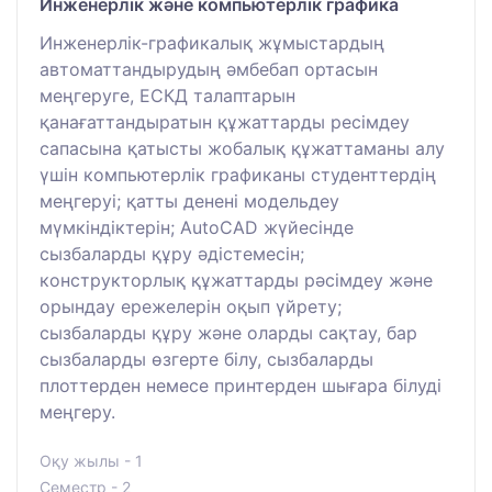
Инженерлік және компьютерлік графика
Инженерлік-графикалық жұмыстардың
автоматтандырудың әмбебап ортасын
меңгеруге, ЕСКД талаптарын
қанағаттандыратын құжаттарды ресімдеу
сапасына қатысты жобалық құжаттаманы алу
үшін компьютерлік графиканы студенттердің
меңгеруі; қатты денені модельдеу
мүмкіндіктерін; AutoCAD жүйесінде
сызбаларды құру әдістемесін;
конструкторлық құжаттарды рәсімдеу және
орындау ережелерін оқып үйрету;
сызбаларды құру және оларды сақтау, бар
сызбаларды өзгерте білу, сызбаларды
плоттерден немесе принтерден шығара білуді
меңгеру.
Оқу жылы - 1
Семестр - 2