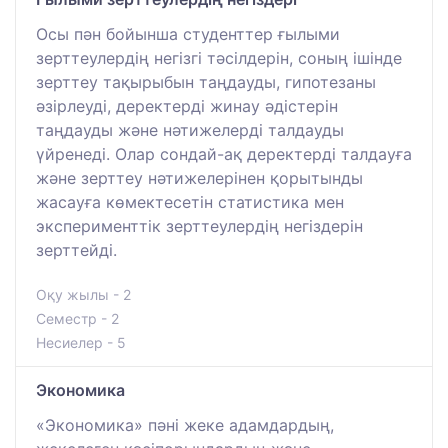
Осы пән бойынша студенттер ғылыми
зерттеулердің негізгі тәсілдерін, соның ішінде
зерттеу тақырыбын таңдауды, гипотезаны
әзірлеуді, деректерді жинау әдістерін
таңдауды және нәтижелерді талдауды
үйренеді. Олар сондай-ақ деректерді талдауға
және зерттеу нәтижелерінен қорытынды
жасауға көмектесетін статистика мен
эксперименттік зерттеулердің негіздерін
зерттейді.
Оқу жылы - 2
Семестр - 2
Несиелер - 5
Экономика
«Экономика» пәні жеке адамдардың,