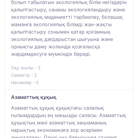
болып табылатын экологиялық білім негіздерін
қалыптастыру, сананы экологияландыру және
экологиялық мәдениетті тәрбиелеу, болашақ
маманға экологиялық білімді жан-жақты
қалыптастыру сонымен қатар қоғамның
экологиялық дағдарыстан шығуына және
орнықты даму жолында қозғалысқа
жәрдемдесуге мүмкіндік береді.
Оқу жылы - 2
Семестр - 2
Несиелер - 5
Азаматтық құқық
Азаматтық құқық құқықтағы салалық
ғылымдардың ең маңызды саласы. Азаматтық
құқықтың мәні азаматтық заңнаманың
нарықтық экономикаға зор әсерімен
анықталады. Пәнді оқу барысында студент