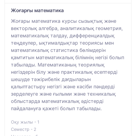
Жоғарғы математика
Жоғары математика курсы сызықтық және
векторлық алгебра, аналитикалық геометрия,
математикалық талдау, дифференциалдық
теңдеулер, ықтималдықтар теориясы мен
математикалық статистика бөлімдерін
қамтитын математикалық білімнің негізі болып
табылады. Математиканың теориялық
негіздерін білу және практикалық есептерді
шешуде тәжірибелік дағдыларын
қалыптастыру негізгі және кәсіби пәндерді
зерделеуге және ғылыми және техникалық
облыстарда математикалық әдістерді
пайдалануға қажеті болып табылады.
Оқу жылы - 1
Семестр - 2