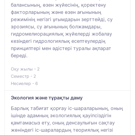
балансының, өзен жүйесінің, қоректену
факторларының және өзен ағынының
режимінің негізгі ұғымдарын зерттейді, су
эрозиясы, су ағынының болжамдары,
гидромелиорациялық жүйелерді жобалау
кезіндегі гидрологиялық есептеулердің
принциптері мен әдістері туралы ақпарат
береді.
Оқу жылы - 2
Семестр - 2
Несиелер - 6
Экология және тұрақты даму
Барлық табиғат қорғау іс-шараларының, оның
ішінде адамның экологиялық қауіпсіздігін
қамтамасыз ету, оның денсаулығын сақтау
жөніндегі іс-шаралардың теориялық негізі