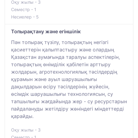
Оқу жылы - 3
Семестр - 1
Несиелер - 5
Топырақтану және егіншілік
Пән топырақ түзілу, топырақтың негізгі
қасиеттерін қалыптастыру және олардың
Қазақстан аумағында таралуы аспектілерін,
топырақтың өнімділік қабілетін арттыру
жолдарын, агротехнологиялық тәсілдердің
құрамын және ауыл шаруашылығы
дақылдарын өсіру тәсілдерінің жүйесін,
өсімдік шаруашылығы технологиясын, су
тапшылығы жағдайында жер - су ресурстарын
пайдалануды жетілдіру жөніндегі міндеттерді
қарайды.
Оқу жылы - 3
Семестр - 1