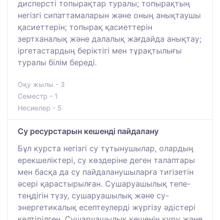
дисперсті топырақтар туралы; топырақтың
негізгі сипаттамаларын және оның анықтаушы
қасиеттерін; топырақ қасиеттерін
зертханалық және далалық жағдайда анықтау;
іргетастардың беріктігі мен тұрақтылығы
туралы білім береді.
Оқу жылы - 3
Семестр - 1
Несиелер - 5
Су ресурстарын кешенді пайдалану
Бұл курста негізгі су тұтынушылар, олардың
ерекшеліктері, су көздеріне деген талаптары
мен басқа да су пайдаланушыларға тигізетін
әсері қарастырылған. Сушаруашылық тепе-
теңдігін түзу, сушаруашылық және су-
энергетикалық есептеулерді жүргізу әдістері
келтірілген. Сушаруашылық кешенін құру және