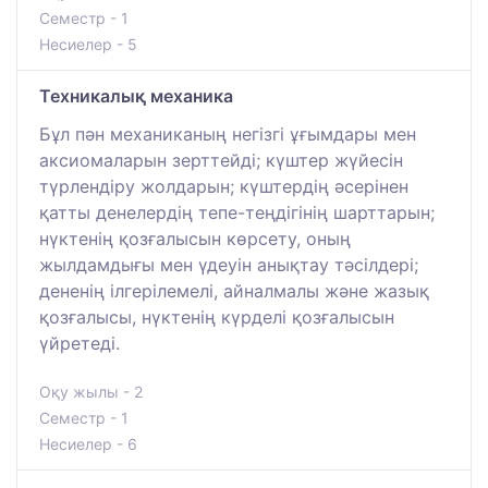
Семестр - 1
Несиелер - 5
Техникалық механика
Бұл пән механиканың негізгі ұғымдары мен
аксиомаларын зерттейді; күштер жүйесін
түрлендіру жолдарын; күштердің әсерінен
қатты денелердің тепе-теңдігінің шарттарын;
нүктенің қозғалысын көрсету, оның
жылдамдығы мен үдеуін анықтау тәсілдері;
дененің ілгерілемелі, айналмалы және жазық
қозғалысы, нүктенің күрделі қозғалысын
үйретеді.
Оқу жылы - 2
Семестр - 1
Несиелер - 6