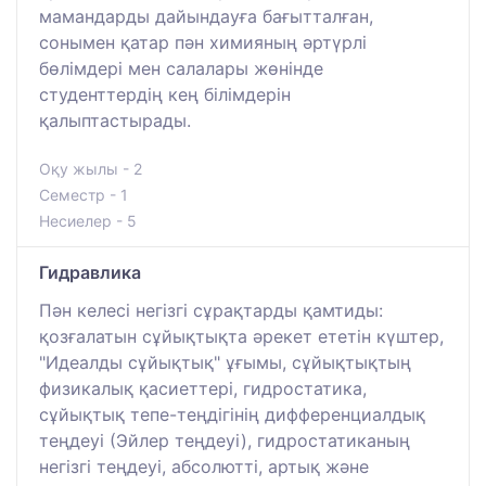
мамандарды дайындауға бағытталған,
сонымен қатар пән химияның әртүрлі
бөлімдері мен салалары жөнінде
студенттердің кең білімдерін
қалыптастырады.
Оқу жылы - 2
Семестр - 1
Несиелер - 5
Гидравлика
Пән келесі негізгі сұрақтарды қамтиды:
қозғалатын сұйықтықта әрекет ететін күштер,
"Идеалды сұйықтық" ұғымы, сұйықтықтың
физикалық қасиеттері, гидростатика,
сұйықтық тепе-теңдігінің дифференциалдық
теңдеуі (Эйлер теңдеуі), гидростатиканың
негізгі теңдеуі, абсолютті, артық және