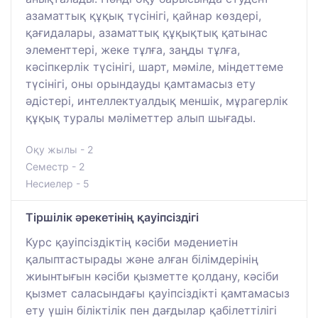
азаматтық құқық түсінігі, қайнар көздері,
қағидалары, азаматтық құқықтық қатынас
элементтері, жеке тұлға, заңды тұлға,
кәсіпкерлік түсінігі, шарт, мәміле, міндеттеме
түсінігі, оны орындауды қамтамасыз ету
әдістері, интеллектуалдық меншік, мұрагерлік
құқық туралы мәліметтер алып шығады.
Оқу жылы - 2
Семестр - 2
Несиелер - 5
Тіршілік әрекетінің қауіпсіздігі
Курс қауіпсіздіктің кәсіби мәдениетін
қалыптастырады және алған білімдерінің
жиынтығын кәсіби қызметте қолдану, кәсіби
қызмет саласындағы қауіпсіздікті қамтамасыз
ету үшін біліктілік пен дағдылар қабілеттілігі