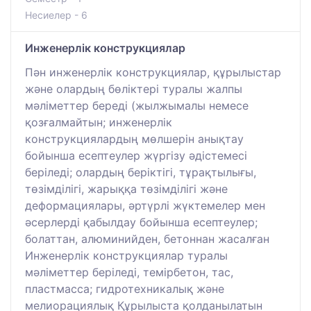
Несиелер - 6
Инженерлік конструкциялар
Пән инженерлік конструкциялар, құрылыстар
және олардың бөліктері туралы жалпы
мәліметтер береді (жылжымалы немесе
қозғалмайтын; инженерлік
конструкциялардың мөлшерін анықтау
бойынша есептеулер жүргізу әдістемесі
беріледі; олардың беріктігі, тұрақтылығы,
төзімділігі, жарыққа төзімділігі және
деформациялары, әртүрлі жүктемелер мен
әсерлерді қабылдау бойынша есептеулер;
болаттан, алюминийден, бетоннан жасалған
Инженерлік конструкциялар туралы
мәліметтер беріледі, темірбетон, тас,
пластмасса; гидротехникалық және
мелиорациялық Құрылыста қолданылатын