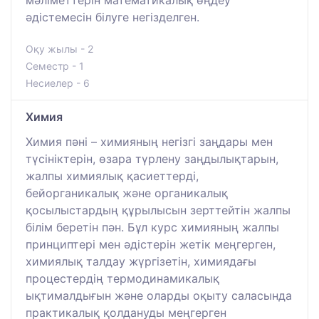
әдістемесін білуге негізделген.
Оқу жылы - 2
Семестр - 1
Несиелер - 6
Химия
Химия пәні – химияның негізгі заңдары мен
түсініктерін, өзара түрлену заңдылықтарын,
жалпы химиялық қасиеттерді,
бейорганикалық және органикалық
қосылыстардың құрылысын зерттейтін жалпы
білім беретін пән. Бұл курс химияның жалпы
принциптері мен әдістерін жетік меңгерген,
химиялық талдау жүргізетін, химиядағы
процестердің термодинамикалық
ықтималдығын және оларды оқыту саласында
практикалық қолдануды меңгерген