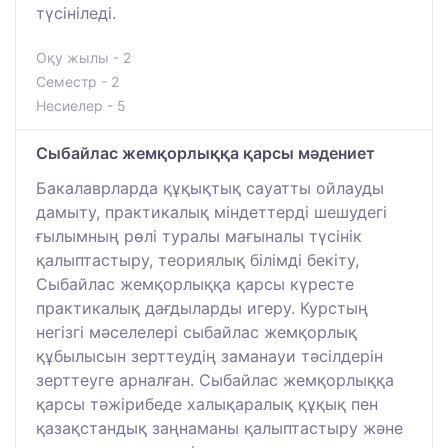
түсініледі.
Оқу жылы - 2
Семестр - 2
Несиелер - 5
Сыбайлас жемқорлыққа қарсы мәдениет
Бакалаврларда құқықтық сауатты ойлауды
дамыту, практикалық міндеттерді шешудегі
ғылымның рөлі туралы мағыналы түсінік
қалыптастыру, теориялық білімді бекіту,
Сыбайлас жемқорлыққа қарсы күресте
практикалық дағдыларды игеру. Курстың
негізгі мәселелері сыбайлас жемқорлық
құбылысын зерттеудің заманауи тәсілдерін
зерттеуге арналған. Сыбайлас жемқорлыққа
қарсы тәжірибеде халықаралық құқық пен
қазақстандық заңнаманы қалыптастыру және