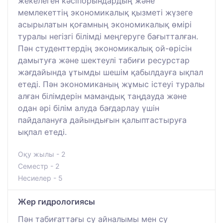
жекелеген кәсіпорындардың және
мемлекеттің экономикалық қызметі жүзеге
асырылатын қоғамның экономикалық өмірі
туралы негізгі білімді меңгеруге бағытталған.
Пән студенттердің экономикалық ой-өрісін
дамытуға және шектеулі табиғи ресурстар
жағдайында ұтымды шешім қабылдауға ықпал
етеді. Пән экономиканың жұмыс істеуі туралы
алған білімдерін мамандық таңдауда және
одан әрі білім алуда бағдарлау үшін
пайдалануға дайындығын қалыптастыруға
ықпал етеді.
Оқу жылы - 2
Семестр - 2
Несиелер - 5
Жер гидрологиясы
Пән табиғаттағы су айналымы мен су