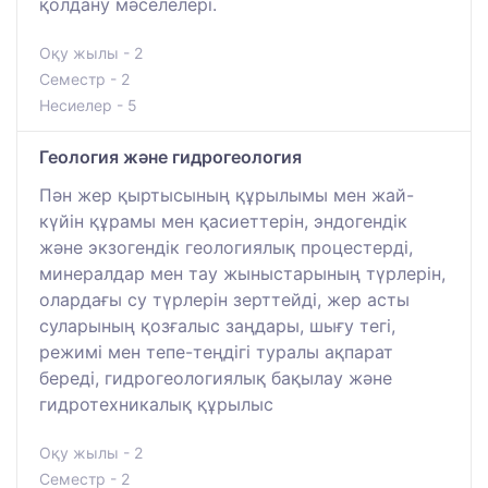
қолдану мәселелері.
Оқу жылы - 2
Семестр - 2
Несиелер - 5
Геология және гидрогеология
Пән жер қыртысының құрылымы мен жай-
күйін құрамы мен қасиеттерін, эндогендік
және экзогендік геологиялық процестерді,
минералдар мен тау жыныстарының түрлерін,
олардағы су түрлерін зерттейді, жер асты
суларының қозғалыс заңдары, шығу тегі,
режимі мен тепе-теңдігі туралы ақпарат
береді, гидрогеологиялық бақылау және
гидротехникалық құрылыс
Оқу жылы - 2
Семестр - 2