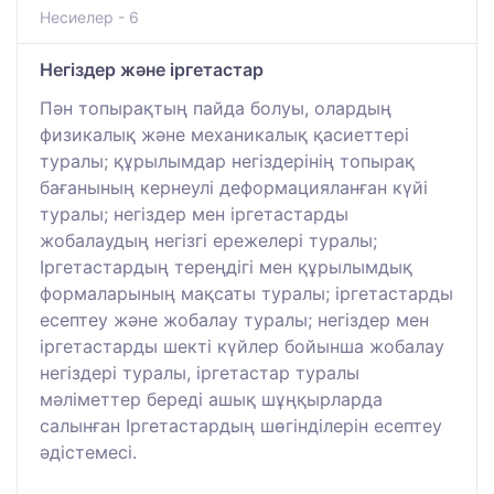
Несиелер - 6
Негіздер және іргетастар
Пән топырақтың пайда болуы, олардың
физикалық және механикалық қасиеттері
туралы; құрылымдар негіздерінің топырақ
бағанының кернеулі деформацияланған күйі
туралы; негіздер мен іргетастарды
жобалаудың негізгі ережелері туралы;
Іргетастардың тереңдігі мен құрылымдық
формаларының мақсаты туралы; іргетастарды
есептеу және жобалау туралы; негіздер мен
іргетастарды шекті күйлер бойынша жобалау
негіздері туралы, іргетастар туралы
мәліметтер береді ашық шұңқырларда
салынған Іргетастардың шөгінділерін есептеу
әдістемесі.