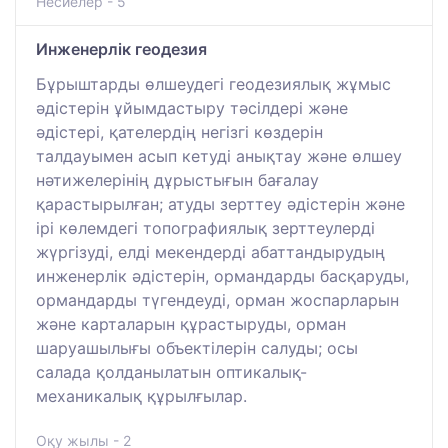
Несиелер - 5
Инженерлік геодезия
Бұрыштарды өлшеудегі геодезиялық жұмыс
әдістерін ұйымдастыру тәсілдері және
әдістері, қателердің негізгі көздерін
талдауымен асып кетуді анықтау және өлшеу
нәтижелерінің дұрыстығын бағалау
қарастырылған; атуды зерттеу әдістерін және
ірі көлемдегі топографиялық зерттеулерді
жүргізуді, елді мекендерді абаттандырудың
инженерлік әдістерін, ормандарды басқаруды,
ормандарды түгендеуді, орман жоспарларын
және карталарын құрастыруды, орман
шаруашылығы объектілерін салуды; осы
салада қолданылатын оптикалық-
механикалық құрылғылар.
Оқу жылы - 2