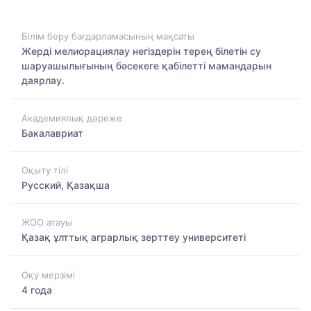
Білім беру бағдарламасының мақсаты
Жерді мелиорациялау негіздерін терең білетін су
шаруашылығының бәсекеге қабілетті мамандарын
даярлау.
Академиялық дәреже
Бакалавриат
Оқыту тілі
Русский, Қазақша
ЖОО атауы
Қазақ ұлттық аграрлық зерттеу университеті
Оқу мерзімі
4 года