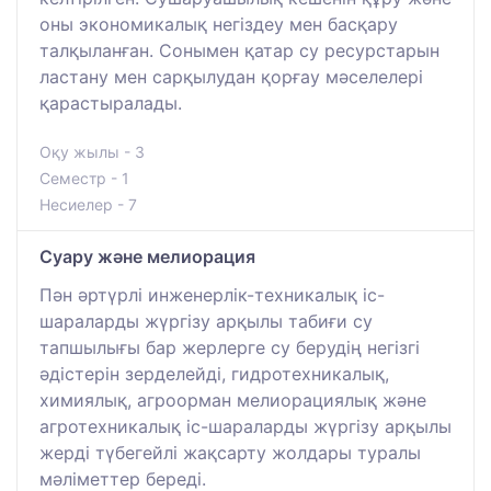
оны экономикалық негіздеу мен басқару
талқыланған. Сонымен қатар су ресурстарын
ластану мен сарқылудан қорғау мәселелері
қарастыралады.
Оқу жылы - 3
Семестр - 1
Несиелер - 7
Суару және мелиорация
Пән әртүрлі инженерлік-техникалық іс-
шараларды жүргізу арқылы табиғи су
тапшылығы бар жерлерге су берудің негізгі
әдістерін зерделейді, гидротехникалық,
химиялық, агроорман мелиорациялық және
агротехникалық іс-шараларды жүргізу арқылы
жерді түбегейлі жақсарту жолдары туралы
мәліметтер береді.