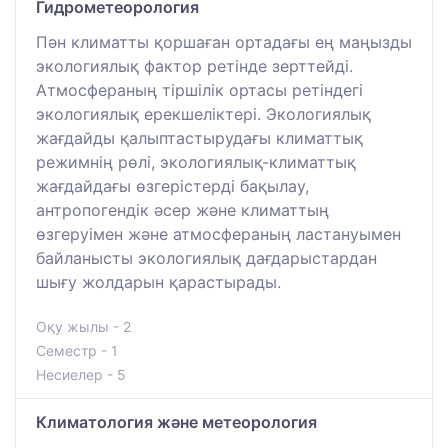
Гидрометеорология
Пән климатты қоршаған ортадағы ең маңызды
экологиялық фактор ретінде зерттейді.
Атмосфераның тіршілік ортасы ретіндегі
экологиялық ерекшеліктері. Экологиялық
жағдайды қалыптастырудағы климаттық
режимнің рөлі, экологиялық-климаттық
жағдайдағы өзгерістерді бақылау,
антропогендік әсер және климаттың
өзгеруімен және атмосфераның ластануымен
байланысты экологиялық дағдарыстардан
шығу жолдарын қарастырады.
Оқу жылы - 2
Семестр - 1
Несиелер - 5
Климатология және метеорология