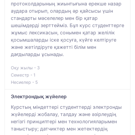
протоколдарының жиынтығына ерекше назар
аудара отырып, олардың әр қайсысы үшін
стандарты мәселелер мен бір қатар
шешімдерді зерттейміз. Бұл курс студенттерге
жұмыс лексикасын, сонымен қатар желілік
қосымшаларды іске қосуға, күйге келтіруге
және жетілдіруге қажетті білім мен
дағдыларды ұсынады.
Оқу жылы - 3
Семестр - 1
Несиелер - 5
Электрондық жүйелер
Курстың міндеттері студенттерді электронды
жүйелерді жобалау, талдау және әзірлеудің
негізгі принциптері мен технологияларымен
таныстыру; датчиктер мен жетектердің