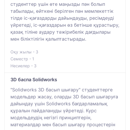
студенттер үшін өте маңызды пән болып
табылады, өйткені берілген пән мемлекеттік
тілде іс-қағаздарды дайындауды, ресімдеуді
үйретеді, іс-қағаздарын өз бетінше құрастыру,
қазақ тіліне аудару тәжірибелік дағдылары
мен біліктілігін қалыптастырады.
Оқу жылы - 3
Семестр - 1
Несиелер - 3
3D баспа Solidworks
"Solidworks 3D басып шығару" студенттерге
модельдер жасау, оларды 3D басып шығаруға
дайындау үшін Solidworks бағдарламалық
құралын пайдалануды үйретеді. Курс
модельдеудің негізгі принциптерін,
материалдар мен басып шығару процестерін