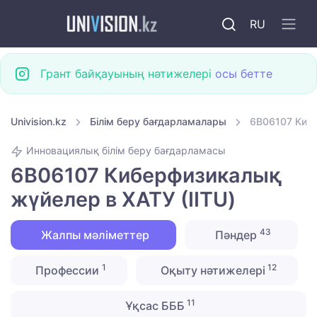
RU
Грант байқауының нәтижелері
осы бетте
Univision.kz
Білім беру бағдарламалары
6B06107 Кибе
Инновациялық білім беру бағдарламасы
6B06107 Киберфизикалық
жүйелер в ХАТУ (IITU)
43
Жалпы мәліметтер
Пәндер
1
12
Профессии
Оқыту нәтижелері
11
Ұқсас БББ