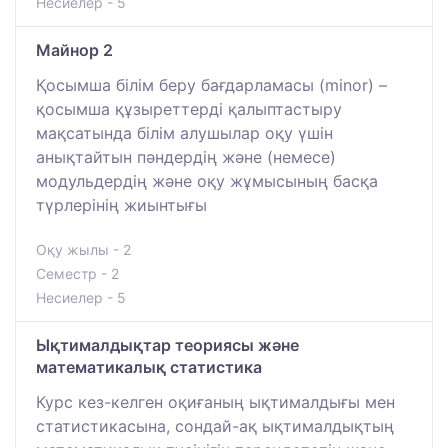
Несиелер - 5
Майнор 2
Қосымша білім беру бағдарламасы (minor) –
қосымша құзыреттерді қалыптастыру
мақсатында білім алушылар оқу үшін
анықтайтын пәндердің және (немесе)
модульдердің және оқу жұмысының басқа
түрлерінің жиынтығы
Оқу жылы - 2
Семестр - 2
Несиелер - 5
Ықтималдықтар теориясы және
математикалық статистика
Курс кез-келген оқиғаның ықтималдығы мен
статистикасына, сондай-ақ ықтималдықтың