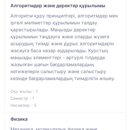
Алгоритмдер және деректер құрылымы
Алгоритм құру принциптері, алгоритмдер мен
іргелі мәліметтер құрылымын талдау
қарастырылады. Маңызды деректер
құрылымын таңдауға және оларды жүзеге
асырудың тиімді және дұрыс алгоритмдерін
жасауға баса назар аударылады. Курстың
маңызды элементтері - әртүрлі тілдерде
жазылған шағын бағдарламалардың
нәтижелерін салыстыру және салыстыру
кезінде бағдарламалардың тиімділігін өлшеу.
Оқу жылы - 1
Семестр - 1
Несиелер - 5
Физика
Механика, молекулалық физика және