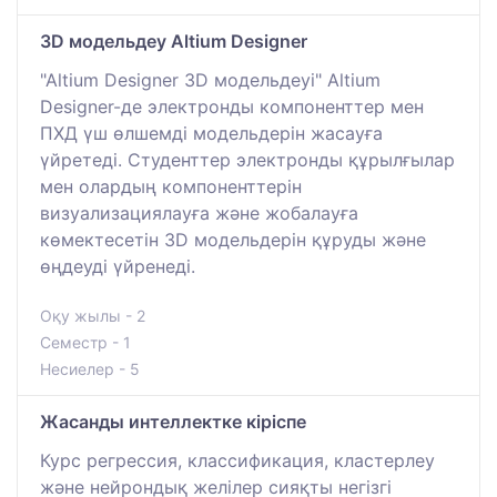
3D модельдеу Altium Designer
"Altium Designer 3D модельдеуі" Altium
Designer-де электронды компоненттер мен
ПХД үш өлшемді модельдерін жасауға
үйретеді. Студенттер электронды құрылғылар
мен олардың компоненттерін
визуализациялауға және жобалауға
көмектесетін 3D модельдерін құруды және
өңдеуді үйренеді.
Оқу жылы - 2
Семестр - 1
Несиелер - 5
Жасанды интеллектке кіріспе
Курс регрессия, классификация, кластерлеу
және нейрондық желілер сияқты негізгі