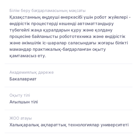
Білім беру бағдарламасының мақсаты
Қазақстанның өңдеуші өнеркәсібі үшін робот жүйелері -
өндірістік процестерді кешенді автоматтандыру
түбегейлі жаңа құралдарын құру және қолдану
процесіне байланысты робототехника және өндірістік
және әкімшілік іс-шаралар саласындағы жоғары білікті
мамандар практикалық-бағдарланған оқыту
қамтамасыз ету.
Академиялық дәреже
Бакалавриат
Оқыту тілі
Ағылшын тілі
ЖОО атауы
Халықаралық ақпараттық технологиялар университеті