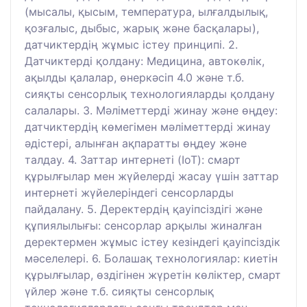
(мысалы, қысым, температура, ылғалдылық,
қозғалыс, дыбыс, жарық және басқалары),
датчиктердің жұмыс істеу принципі. 2.
Датчиктерді қолдану: Медицина, автокөлік,
ақылды қалалар, өнеркәсіп 4.0 және т.б.
сияқты сенсорлық технологияларды қолдану
салалары. 3. Мәліметтерді жинау және өңдеу:
датчиктердің көмегімен мәліметтерді жинау
әдістері, алынған ақпаратты өңдеу және
талдау. 4. Заттар интернеті (IoT): смарт
құрылғылар мен жүйелерді жасау үшін заттар
интернеті жүйелеріндегі сенсорларды
пайдалану. 5. Деректердің қауіпсіздігі және
құпиялылығы: сенсорлар арқылы жиналған
деректермен жұмыс істеу кезіндегі қауіпсіздік
мәселелері. 6. Болашақ технологиялар: киетін
құрылғылар, өздігінен жүретін көліктер, смарт
үйлер және т.б. сияқты сенсорлық