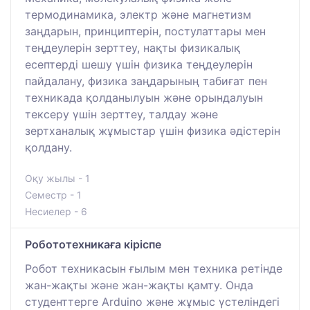
термодинамика, электр және магнетизм
заңдарын, принциптерін, постулаттары мен
теңдеулерін зерттеу, нақты физикалық
есептерді шешу үшін физика теңдеулерін
пайдалану, физика заңдарының табиғат пен
техникада қолданылуын және орындалуын
тексеру үшін зерттеу, талдау және
зертханалық жұмыстар үшін физика әдістерін
қолдану.
Оқу жылы - 1
Семестр - 1
Несиелер - 6
Робототехникаға кіріспе
Робот техникасын ғылым мен техника ретінде
жан-жақты және жан-жақты қамту. Онда
студенттерге Arduino және жұмыс үстеліндегі