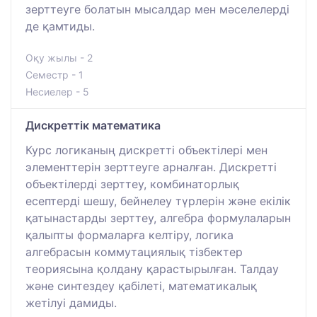
зерттеуге болатын мысалдар мен мәселелерді
де қамтиды.
Оқу жылы - 2
Семестр - 1
Несиелер - 5
Дискреттік математика
Курс логиканың дискретті объектілері мен
элементтерін зерттеуге арналған. Дискретті
объектілерді зерттеу, комбинаторлық
есептерді шешу, бейнелеу түрлерін және екілік
қатынастарды зерттеу, алгебра формулаларын
қалыпты формаларға келтіру, логика
алгебрасын коммутациялық тізбектер
теориясына қолдану қарастырылған. Талдау
және синтездеу қабілеті, математикалық
жетілуі дамиды.