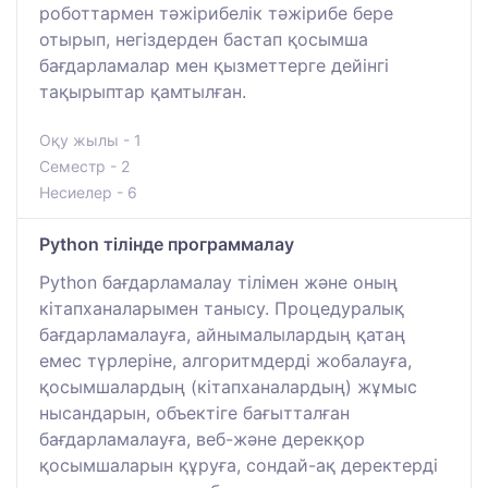
роботтармен тәжірибелік тәжірибе бере
отырып, негіздерден бастап қосымша
бағдарламалар мен қызметтерге дейінгі
тақырыптар қамтылған.
Оқу жылы - 1
Семестр - 2
Несиелер - 6
Python тілінде программалау
Python бағдарламалау тілімен және оның
кітапханаларымен танысу. Процедуралық
бағдарламалауға, айнымалылардың қатаң
емес түрлеріне, алгоритмдерді жобалауға,
қосымшалардың (кітапханалардың) жұмыс
нысандарын, объектіге бағытталған
бағдарламалауға, веб-және дерекқор
қосымшаларын құруға, сондай-ақ деректерді