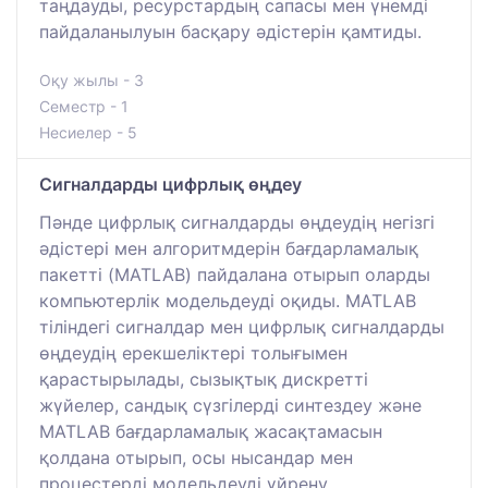
таңдауды, ресурстардың сапасы мен үнемді
пайдаланылуын басқару әдістерін қамтиды.
Оқу жылы - 3
Семестр - 1
Несиелер - 5
Сигналдарды цифрлық өңдеу
Пәнде цифрлық сигналдарды өңдеудің негізгі
әдістері мен алгоритмдерін бағдарламалық
пакетті (MATLAB) пайдалана отырып оларды
компьютерлік модельдеуді оқиды. MATLAB
тіліндегі сигналдар мен цифрлық сигналдарды
өңдеудің ерекшеліктері толығымен
қарастырылады, сызықтық дискретті
жүйелер, сандық сүзгілерді синтездеу және
MATLAB бағдарламалық жасақтамасын
қолдана отырып, осы нысандар мен
процестерді модельдеуді үйрену.