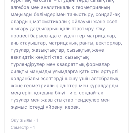
алгебра мен аналитикалық геометрияның
маңызды бөлімдерімен таныстыру, сондай-ақ
олардың математикалық ойлауын және есеп
шығару дағдыларын қалыптастыру. Оқу
процесі барысында студенттер матрицалар,
анықтауыштар, матрицаның рангы, векторлар,
түзулер, жазықтықтар, сызықтық және
евклидтік кеңістіктер, сызықтық
түрлендірулер мен квадраттық формалар
сияқты маңызды ұғымдарға қатысты әртүрлі
қолданбалы есептерді шешу үшін алгебралық
және геометриялық әдістер мен құралдарды
меңгеріп, қолдана білуі тиіс, сондай-ақ
түзулер мен жазықтықтар теңдеулерімен
жұмыс істеуді үйренуі керек.
Оқу жылы - 1
Семестр - 1