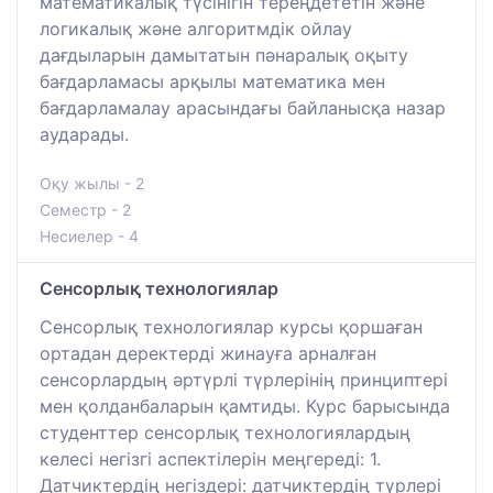
математикалық түсінігін тереңдететін және
логикалық және алгоритмдік ойлау
дағдыларын дамытатын пәнаралық оқыту
бағдарламасы арқылы математика мен
бағдарламалау арасындағы байланысқа назар
аударады.
Оқу жылы - 2
Семестр - 2
Несиелер - 4
Сенсорлық технологиялар
Сенсорлық технологиялар курсы қоршаған
ортадан деректерді жинауға арналған
сенсорлардың әртүрлі түрлерінің принциптері
мен қолданбаларын қамтиды. Курс барысында
студенттер сенсорлық технологиялардың
келесі негізгі аспектілерін меңгереді: 1.
Датчиктердің негіздері: датчиктердің түрлері