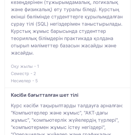
кезеңдерінен (тұжырымдамалық, логикалық
және физикалық) өту туралы біледі. Курстың
екінші бөлімінде студенттерге құрылымдалған
сұрау тілі (SQL) негіздерімен таныстырылады.
Курстық жұмыс барысында студенттер
теориялық білімдерін практикада қолдана
отырып мәліметтер базасын жасайды және
жасайды.
Оқу жылы - 1
Семестр - 2
Несиелер - 5
Кәсіби бағытталған шет тілі
Курс кәсіби тақырыптарды талдауға арналған:
"Компьютерлер және жұмыс", "АКТ-дағы
жұмыс", "компьютерлік жүйелердің түрлері",
"компьютермен жұмыс істеу негіздері",
"Операциялық жүйелер және графикалық