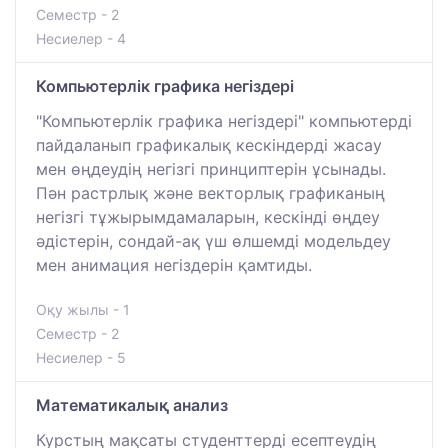
Семестр - 2
Несиелер - 4
Компьютерлік графика негіздері
"Компьютерлік графика негіздері" компьютерді
пайдаланып графикалық кескіндерді жасау
мен өңдеудің негізгі принциптерін ұсынады.
Пән растрлық және векторлық графиканың
негізгі тұжырымдамаларын, кескінді өңдеу
әдістерін, сондай-ақ үш өлшемді модельдеу
мен анимация негіздерін қамтиды.
Оқу жылы - 1
Семестр - 2
Несиелер - 5
Математикалық анализ
Курстың мақсаты студенттерді есептеудің