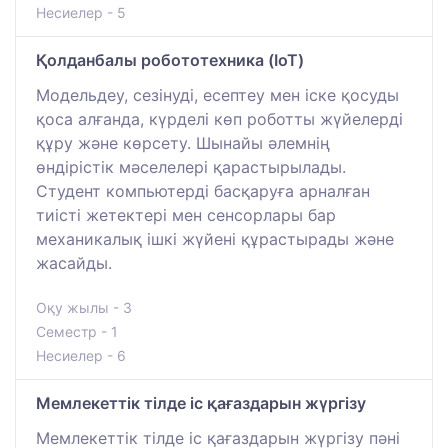
Несиелер - 5
Қолданбалы робототехника (IoT)
Модельдеу, сезінуді, есептеу мен іске қосуды
қоса алғанда, күрделі көп роботты жүйелерді
құру және көрсету. Шынайы әлемнің
өндірістік мәселелері қарастырылады.
Студент компьютерді басқаруға арналған
тиісті жетектері мен сенсорлары бар
механикалық ішкі жүйені құрастырады және
жасайды.
Оқу жылы - 3
Семестр - 1
Несиелер - 6
Мемлекеттік тілде іс қағаздарын жүргізу
Мемлекеттік тілде іс қағаздарын жүргізу пәні