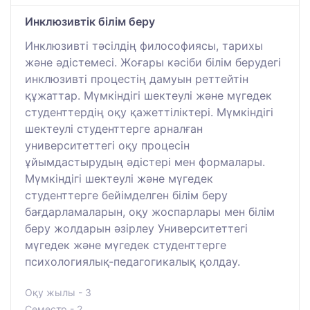
Инклюзивтік білім беру
Инклюзивті тәсілдің философиясы, тарихы
және әдістемесі. Жоғары кәсіби білім берудегі
инклюзивті процестің дамуын реттейтін
құжаттар. Мүмкіндігі шектеулі және мүгедек
студенттердің оқу қажеттіліктері. Мүмкіндігі
шектеулі студенттерге арналған
университеттегі оқу процесін
ұйымдастырудың әдістері мен формалары.
Мүмкіндігі шектеулі және мүгедек
студенттерге бейімделген білім беру
бағдарламаларын, оқу жоспарлары мен білім
беру жолдарын әзірлеу Университеттегі
мүгедек және мүгедек студенттерге
психологиялық-педагогикалық қолдау.
Оқу жылы - 3
Семестр - 2