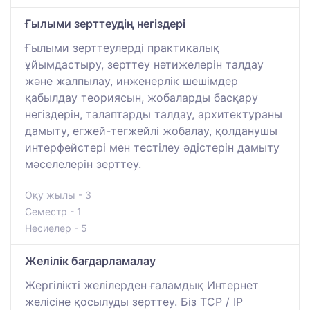
Ғылыми зерттеудің негіздері
Ғылыми зерттеулерді практикалық
ұйымдастыру, зерттеу нәтижелерін талдау
және жалпылау, инженерлік шешімдер
қабылдау теориясын, жобаларды басқару
негіздерін, талаптарды талдау, архитектураны
дамыту, егжей-тегжейлі жобалау, қолданушы
интерфейстері мен тестілеу әдістерін дамыту
мәселелерін зерттеу.
Оқу жылы - 3
Семестр - 1
Несиелер - 5
Желілік бағдарламалау
Жергілікті желілерден ғаламдық Интернет
желісіне қосылуды зерттеу. Біз TCP / IP