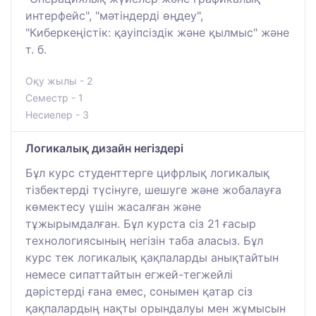
интерфейс", "мәтіндерді өңдеу",
"Киберкеңістік: қауіпсіздік және қылмыс" және
т. б.
Оқу жылы - 2
Семестр - 1
Несиелер - 3
Логикалық дизайн негіздері
Бұл курс студенттерге цифрлық логикалық
тізбектерді түсінуге, шешуге және жобалауға
көмектесу үшін жасалған және
тұжырымдалған. Бұл курста сіз 21 ғасыр
технологиясының негізін таба аласыз. Бұл
курс тек логикалық қақпаларды анықтайтын
немесе сипаттайтын егжей-тегжейлі
дәрістерді ғана емес, сонымен қатар сіз
қақпалардың нақты орындалуы мен жұмысын