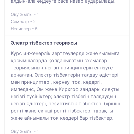
алдын-ала өңдеуге баса назар аударылады.
Оқу жылы - 1
Семестр - 2
Несиелер - 5
Электр тізбектер теориясы
Курс инженерлік зерттеулерде және ғылымға
қосымшаларда қолданылатын схемалар
теориясының негізгі принциптерін енгізуге
арналған. Электр тізбектерін талдау әдістері
мен принциптері, кернеу, ток, кедергі,
импеданс, Ом және Кирхгоф заңдары сияқты
негізгі түсініктер; электр тізбегін талдаудың
негізгі әдістері, резистивтік тізбектер, бірінші
ретті және екінші ретті тізбектер; тұрақты
және айнымалы ток көздері бар тізбектер.
Оқу жылы - 1