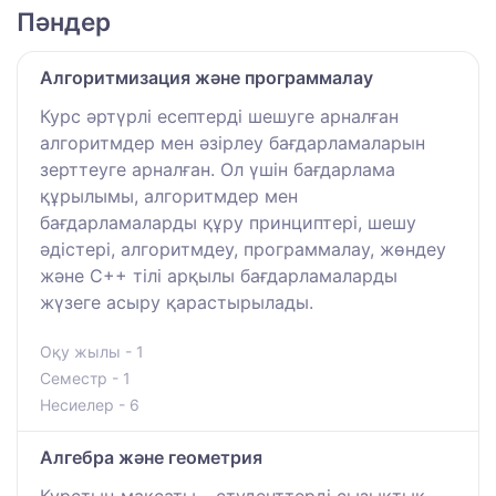
Пәндер
Алгоритмизация және программалау
Курс әртүрлі есептерді шешуге арналған
алгоритмдер мен әзірлеу бағдарламаларын
зерттеуге арналған. Ол үшін бағдарлама
құрылымы, алгоритмдер мен
бағдарламаларды құру принциптері, шешу
әдістері, алгоритмдеу, программалау, жөндеу
және C++ тілі арқылы бағдарламаларды
жүзеге асыру қарастырылады.
Оқу жылы - 1
Семестр - 1
Несиелер - 6
Алгебра және геометрия
Курстың мақсаты – студенттерді сызықтық