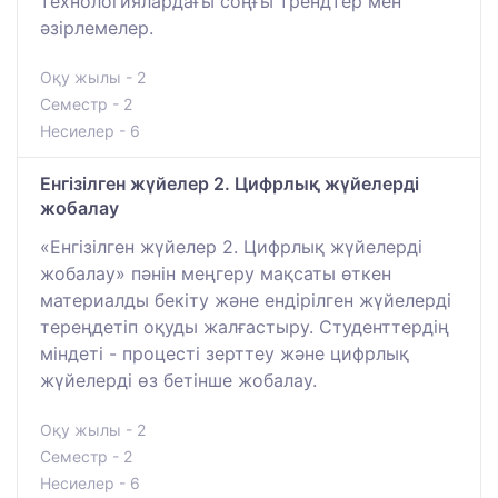
технологиялардағы соңғы трендтер мен
әзірлемелер.
Оқу жылы - 2
Семестр - 2
Несиелер - 6
Енгізілген жүйелер 2. Цифрлық жүйелерді
жобалау
«Енгізілген жүйелер 2. Цифрлық жүйелерді
жобалау» пәнін меңгеру мақсаты өткен
материалды бекіту және ендірілген жүйелерді
тереңдетіп оқуды жалғастыру. Студенттердің
міндеті - процесті зерттеу және цифрлық
жүйелерді өз бетінше жобалау.
Оқу жылы - 2
Семестр - 2
Несиелер - 6