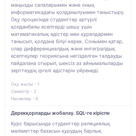
маңызды салаларымен және оның
информатикадағы қолданылуымен таныстыру.
Оқу процесінде студенттер әртүрлі
қолданбалы есептерді шешу үшін
математикалық әдістер мен құралдармен
танысып, қолдана білуі керек. Сонымен қатар,
олар дифференциалдық және интегралдық
есептеулер теориясына негізделген талдауды
пайдалана отырып, шексіз аз айнымалыларды
зерттеудің іргелі әдістерін үйренеді.
Оқу жылы - 1
Семестр - 2
Несиелер - 6
Дерекқорларды жобалау. SQL-ге кіріспе
Курс барысында студенттер реляциялық
мәліметтер базасын құрудың барлық