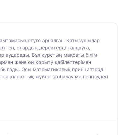
 қамтамасыз етуге арналған. Қатысушылар
ттеп, олардың деректерді талдауға,
р аударады. Бұл курстың мақсаты білім
рмен және ой қорыту қабілеттерімен
табылады. Осы математикалық принциптерді
е ақпараттық жүйені жобалау мен енгізудегі