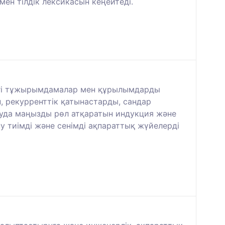
мен тілдік лексикасын кеңейтеді.
гізгі тұжырымдамалар мен құрылымдарды
, рекурренттік қатынастарды, сандар
ауда маңызды рөл атқаратын индукция және
у тиімді және сенімді ақпараттық жүйелерді