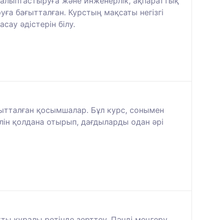
қалыптастыруға және инженерлік, ақпараттық
уға бағытталған. Курстың мақсаты негізгі
ау әдістерін білу.
ағытталған қосымшалар. Бұл курс, сонымен
лін қолдана отырып, дағдыларды одан әрі
ты құралы ретінде зерттеу. Пәнді меңгеру