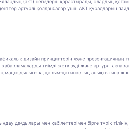
лардың (акт) негіздерін қарастырады, олардың қоғам
денттер әртүрлі қолданбалар үшін АКТ құралдарын пай
фикалық дизайн принциптерін және презентацияның тиі
 хабарламаларды тиімді жеткізуді және әртүрлі ақпар
ң маңыздылығына, қарым-қатынастың анықтығына және 
ыңдау дағдылары мен қабілеттерімен бірге түрік тіліні