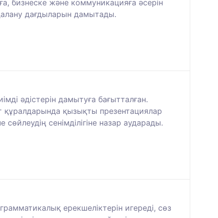
ға, бизнеске және коммуникацияға әсерін
далану дағдыларын дамытады.
мді әдістерін дамытуға бағытталған.
ат құралдарында қызықты презентациялар
сөйлеудің сенімділігіне назар аударады.
ң грамматикалық ерекшеліктерін игереді, сөз