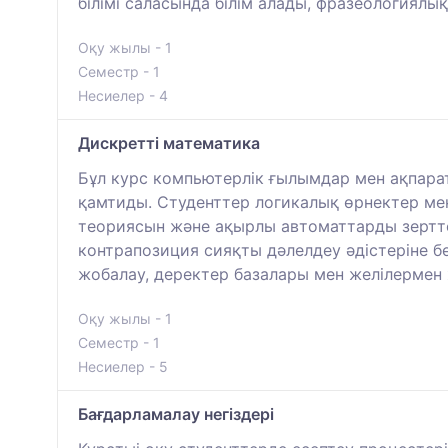
білімі саласында білім алады, фразеологиялық
Оқу жылы - 1
Семестр - 1
Несиелер - 4
Дискретті математика
Бұл курс компьютерлік ғылымдар мен ақпара
қамтиды. Студенттер логикалық өрнектер мен
теориясын және ақырлы автоматтарды зерттей
контрапозиция сияқты дәлелдеу әдістеріне бө
жобалау, деректер базалары мен желілермен 
Оқу жылы - 1
Семестр - 1
Несиелер - 5
Бағдарламалау негіздері