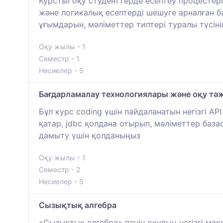
Курстыі оқу студенттерде есептеу процестер
және логикалық есептерді шешуге арналған ба
ұғымдарын, мәліметтер типтері туралы түсіні
Оқу жылы - 1
Семестр - 1
Несиелер - 5
Бағдарламалау технологиялары және оқу тәж
Бұл курс coding үшін пайдаланатын негізгі A
қатар, jdbc қолдана отырып, мәліметтер база
дамыту үшін қолданыңыз
Оқу жылы - 1
Семестр - 2
Несиелер - 5
Сызықтық алгебра
«Сызықтық алгебра» пәнін оқудың негізгі мақ