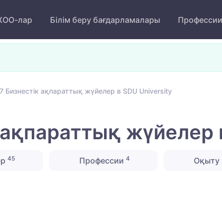
ОО-лар
Білім беру бағдарламалары
Професси
 Бизнестік ақпараттық жүйелер в SDU University
 ақпараттық жүйелер в
45
4
ер
Профессии
Оқыту 