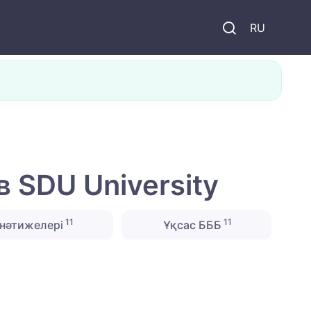
и
RU
 SDU University
11
11
нәтижелері
Ұқсас БББ