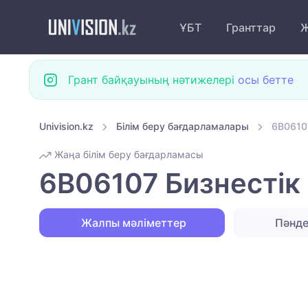
ҰБТ
Гранттар
Ж
Грант байқауының нәтижелері
осы бетте
Univision.kz
Білім беру бағдарламалары
6B06107
Жаңа білім беру бағдарламасы
6B06107 Бизнестік
Жалпы мәліметтер
Пәнд