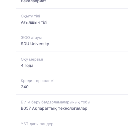
Бакалавриат
Оқыту тілі
Ағылшын тілі
ЖОО атауы
SDU University
Оқу мерзімі
4 года
Кредиттер көлемі
240
Білім беру бағдарламаларының тобы
B057 Ақпараттық технологиялар
ҰБТ-дағы пәндер