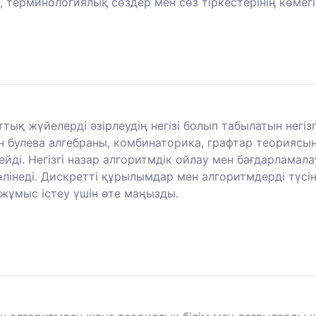
, терминологиялық сөздер мен сөз тіркестерінің көмегі
ттық жүйелерді әзірлеудің негізі болып табылатын не
 булева алгебраны, комбинаторика, графтар теориясын
ді. Негізгі назар алгоритмдік ойлау мен бағдарламал
лінеді. Дискретті құрылымдар мен алгоритмдерді түсін
жұмыс істеу үшін өте маңызды.