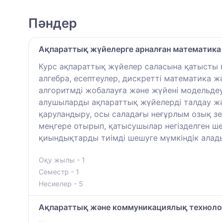
Пәндер
Ақпараттық жүйелерге арналған математика
Курс ақпараттық жүйелер саласына қатысты м
алгебра, есептеулер, дискретті математика 
алгоритмді жобалауға және жүйені модельдеу
алушыларды ақпараттық жүйелерді талдау жә
қаруландыру, осы саладағы неғұрлым озық зе
меңгере отырып, қатысушылар негізделген шеш
қиындықтарды тиімді шешуге мүмкіндік алад
Оқу жылы - 1
Семестр - 1
Несиелер - 5
Ақпараттық және коммуникациялық техноло