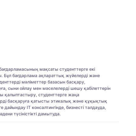
бағдарламасының мақсаты студенттерге екі
ады. Бұл бағдарлама ақпараттық жүйелерді және
уденттерді мәліметтер базасын басқару,
, сыни ойлау мен мәселелерді шешу қабілеттерін
ы қалыптастыру, студенттерге жаңа
терді басқаруға қатысты этикалық және құқықтық
дайындау IT консалтингінде, бизнесті талдауда,
ени түсіністікті дамытуда.