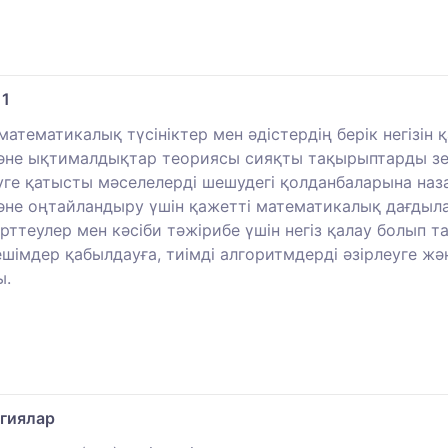
 1
атематикалық түсініктер мен әдістердің берік негізін
және ықтималдықтар теориясы сияқты тақырыптарды зер
ге қатысты мәселелерді шешудегі қолданбаларына наза
не оңтайландыру үшін қажетті математикалық дағдыла
рттеулер мен кәсіби тәжірибе үшін негіз қалау болып 
імдер қабылдауға, тиімді алгоритмдерді әзірлеуге жән
ы.
гиялар