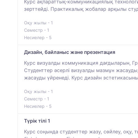
Курс ақпараттық-коммуникациялық технология
зерттейді. Практикалық жобалар арқылы сту
Оқу жылы - 1
Семестр - 1
Несиелер - 5
Дизайн, байланыс және презентация
Курс визуалды коммуникация дағдыларын, Гра
Студенттер әсерлі визуалды мазмұн жасауды,
жасауды үйренеді. Курс дизайн эстетикасыны
Оқу жылы - 1
Семестр - 1
Несиелер - 5
Түрік тілі 1
Курс соңында студенттер жазу, сөйлеу, оқу, т