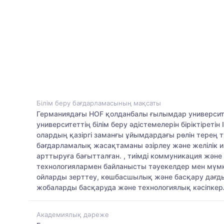
Білім беру бағдарламасының мақсаты
Германиядағы HOF қолданбалы ғылымдар университе
университеттің білім беру әдістемелерін біріктірет
олардың қазіргі заманғы ұйымдардағы рөлін терең тү
бағдарламалық жасақтаманы әзірлеу және желілік 
арттыруға бағытталған. , тиімді коммуникация жә
технологиялармен байланысты тәуекелдер мен мүмк
ойларды зерттеу, көшбасшылық және басқару дағдыл
жобаларды басқаруда және технологиялық кәсіпкерл
Академиялық дәреже