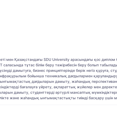
ті мен Қазақстандағы SDU University арасындағы қос диплом 
ін IT саласында тұтас білім беру тәжірибесін беру болып табыл
сінуді дамытуға, бизнес принциптерінде берік негіз құруға, ст
инфрақұрылым бойынша техникалық дағдылармен қаруландыруға
не ынтымақтастық дағдыларын дамыту, жаһандық перспективан
індіктерді бағалауға үйрету, ақпараттық жүйелер мен дерек
арын дамыту, студенттерді әртүрлі мансаптық мүмкіндіктерге 
ікте және жаһандық ынтымақтастықты тиімді басқару үшін мәд