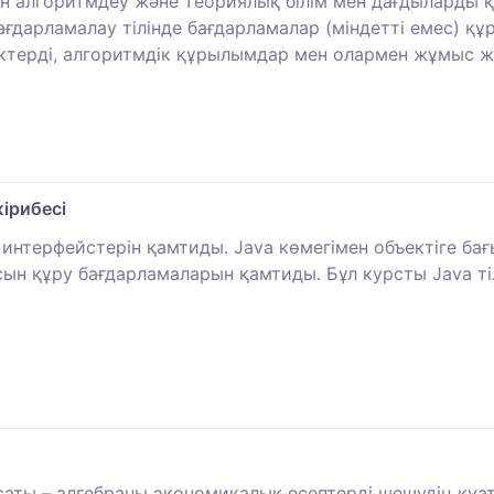
ін алгоритмдеу және теориялық білім мен дағдыларды 
ғдарламалау тілінде бағдарламалар (міндетті емес) құр
ктерді, алгоритмдік құрылымдар мен олармен жұмыс жас
ірибесі
PI интерфейстерін қамтиды. Java көмегімен объектіге б
сын құру бағдарламаларын қамтиды. Бұл курсты Java ті
саты – алгебраны экономикалық есептерді шешудің қуат