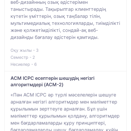
веб-дизайнның озық әдістерімен
таныстырады. Тақырыптар клиенттердің
күтетін үміттерін, озық таңбалар тілін,
мультимедиалық технологияларды, тиімділікті
және қолжетімділікті, сондай-ақ веб-
дизайнды бағалау әдістерін қамтиды.
Оқу жылы - 3
Семестр - 2
Несиелер - 6
ACM ICPC есептерін шешудің негізгі
алгоритмдері (ACM-2)
«Пән ACM ICPC әр түрлі мәселелерін шешуге
арналған негізгі алгоритмдер мен мәліметтер
құрылымын зерттеуге арналған. Бұл үшін
мәліметтер құрылымын қолдану, алгоритмдер
мен бағдарламаларды құру принциптері,
бағдарламаларды шешу, бағдарламалау, күйін