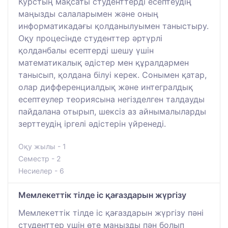
Курстың мақсаты студенттерді есептеудің
маңызды салаларымен және оның
информатикадағы қолданылуымен таныстыру.
Оқу процесінде студенттер әртүрлі
қолданбалы есептерді шешу үшін
математикалық әдістер мен құралдармен
танысып, қолдана білуі керек. Сонымен қатар,
олар дифференциалдық және интегралдық
есептеулер теориясына негізделген талдауды
пайдалана отырып, шексіз аз айнымалыларды
зерттеудің іргелі әдістерін үйренеді.
Оқу жылы - 1
Семестр - 2
Несиелер - 6
Мемлекеттік тілде іс қағаздарын жүргізу
Мемлекеттік тілде іс қағаздарын жүргізу пәні
студенттер үшін өте маңызды пән болып