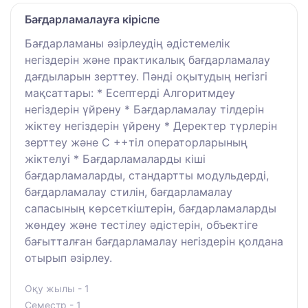
Бағдарламалауға кіріспе
Бағдарламаны әзірлеудің әдістемелік
негіздерін және практикалық бағдарламалау
дағдыларын зерттеу. Пәнді оқытудың негізгі
мақсаттары: * Есептерді Алгоритмдеу
негіздерін үйрену * Бағдарламалау тілдерін
жіктеу негіздерін үйрену * Деректер түрлерін
зерттеу және C ++тіл операторларының
жіктелуі * Бағдарламаларды кіші
бағдарламаларды, стандартты модульдерді,
бағдарламалау стилін, бағдарламалау
сапасының көрсеткіштерін, бағдарламаларды
жөндеу және тестілеу әдістерін, объектіге
бағытталған бағдарламалау негіздерін қолдана
отырып әзірлеу.
Оқу жылы - 1
Семестр - 1