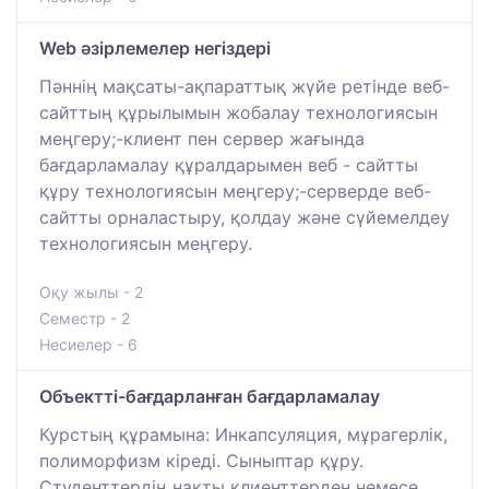
Web әзірлемелер негіздері
Пәннің мақсаты-ақпараттық жүйе ретінде веб-
сайттың құрылымын жобалау технологиясын
меңгеру;-клиент пен сервер жағында
бағдарламалау құралдарымен веб - сайтты
құру технологиясын меңгеру;-серверде веб-
сайтты орналастыру, қолдау және сүйемелдеу
технологиясын меңгеру.
Оқу жылы - 2
Семестр - 2
Несиелер - 6
Объектті-бағдарланған бағдарламалау
Курстың құрамына: Инкапсуляция, мұрагерлік,
полиморфизм кіреді. Сыныптар құру.
Студенттердің нақты клиенттерден немесе