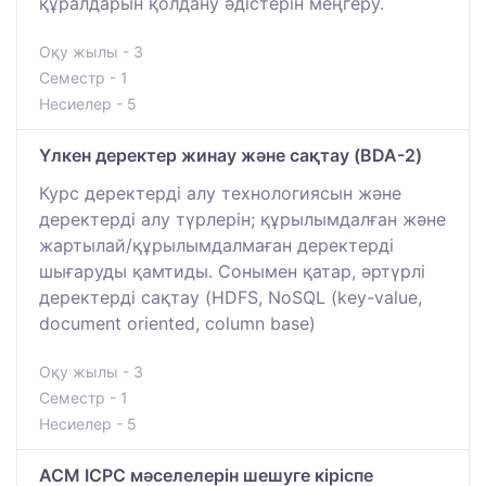
құралдарын қолдану әдістерін меңгеру.
Оқу жылы - 3
Семестр - 1
Несиелер - 5
Үлкен деректер жинау және сақтау (BDA-2)
Курс деректерді алу технологиясын және
деректерді алу түрлерін; құрылымдалған және
жартылай/құрылымдалмаған деректерді
шығаруды қамтиды. Сонымен қатар, әртүрлі
деректерді сақтау (HDFS, NoSQL (key-value,
document oriented, column base)
Оқу жылы - 3
Семестр - 1
Несиелер - 5
ACM ICPC мәселелерін шешуге кіріспе