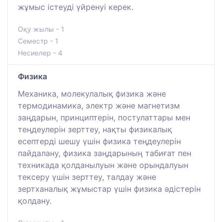
жұмыс істеуді үйренуі керек.
Оқу жылы - 1
Семестр - 1
Несиелер - 4
Физика
Механика, молекулалық физика және
термодинамика, электр және магнетизм
заңдарын, принциптерін, постулаттары мен
теңдеулерін зерттеу, нақты физикалық
есептерді шешу үшін физика теңдеулерін
пайдалану, физика заңдарының табиғат пен
техникада қолданылуын және орындалуын
тексеру үшін зерттеу, талдау және
зертханалық жұмыстар үшін физика әдістерін
қолдану.