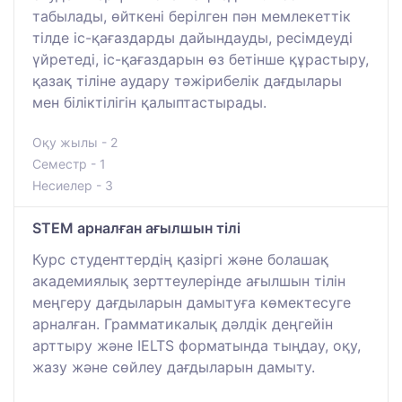
табылады, өйткені берілген пән мемлекеттік
тілде іс-қағаздарды дайындауды, ресімдеуді
үйретеді, іс-қағаздарын өз бетінше құрастыру,
қазақ тіліне аудару тәжірибелік дағдылары
мен біліктілігін қалыптастырады.
Оқу жылы - 2
Семестр - 1
Несиелер - 3
STEM арналған ағылшын тілі
Курс студенттердің қазіргі және болашақ
академиялық зерттеулерінде ағылшын тілін
меңгеру дағдыларын дамытуға көмектесуге
арналған. Грамматикалық дәлдік деңгейін
арттыру және IELTS форматында тыңдау, оқу,
жазу және сөйлеу дағдыларын дамыту.