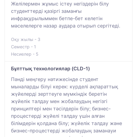
Желілермен жұмыс істеу негіздерін білу
студенттерді қазіргі заманғы
инфрақұрылыммен бетпе-бет келетін
мәселелерге назар аудара отырып сергітеді.
Оқу жылы - 3
Семестр - 1
Несиелер - 5
Бұлттық технологиялар (CLD-1)
Пәнді меңгеру нәтижесінде студент
мыналарды білуі керек: күрделі ақпараттық
жүйелерді зерттеуге мүмкіндік беретін
жүйелік талдау мен жобалаудың негізгі
принциптері мен тәсілдерін білу; бизнес-
процестерді жүйелі талдау үшін алған
білімдерін қолдана білу; жүйелік талдау және
бизнес-процестерді жобалаудың заманауи