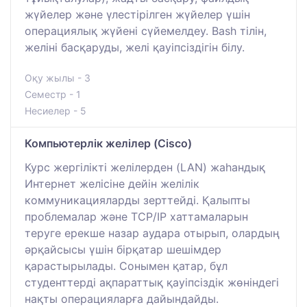
жүйелер және үлестірілген жүйелер үшін
операциялық жүйені сүйемелдеу. Bash тілін,
желіні басқаруды, желі қауіпсіздігін білу.
Оқу жылы - 3
Семестр - 1
Несиелер - 5
Компьютерлік желілер (Cisco)
Курс жергілікті желілерден (LAN) жаһандық
Интернет желісіне дейін желілік
коммуникацияларды зерттейді. Қалыпты
проблемалар және TCP/IP хаттамаларын
теруге ерекше назар аудара отырып, олардың
әрқайсысы үшін бірқатар шешімдер
қарастырылады. Сонымен қатар, бұл
студенттерді ақпараттық қауіпсіздік жөніндегі
нақты операцияларға дайындайды.