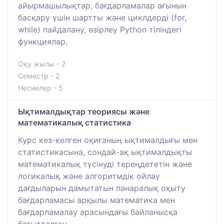
айырмашылықтар, бағдарламалар ағынын
басқару үшін шартты және циклдерді (for,
while) пайдалану, әзірлеу Python тіліндегі
функциялар.
Оқу жылы - 2
Семестр - 2
Несиелер - 5
Ықтималдықтар теориясы және
математикалық статистика
Курс кез-келген оқиғаның ықтималдығы мен
статистикасына, сондай-ақ ықтималдықты
математикалық түсінуді тереңдететін және
логикалық және алгоритмдік ойлау
дағдыларын дамытатын пәнаралық оқыту
бағдарламасы арқылы математика мен
бағдарламалау арасындағы байланысқа
бағытталған.