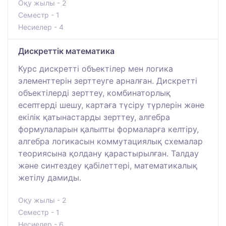
Оқу жылы - 2
Семестр - 1
Несиелер - 4
Дискреттік математика
Курс дискретті объектілер мен логика
элементтерін зерттеуге арналған. Дискретті
объектілерді зерттеу, комбинаторлық
есептерді шешу, картаға түсіру түрлерін және
екілік қатынастарды зерттеу, алгебра
формулаларын қалыпты формаларға келтіру,
алгебра логикасын коммутациялық схемалар
теориясына қолдану қарастырылған. Талдау
және синтездеу қабілеттері, математикалық
жетілу дамиды.
Оқу жылы - 2
Семестр - 1
Несиелер - 6