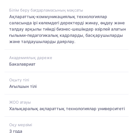
Білім беру бағдарламасының мақсаты
Ақпараттық-коммуникациялық технологиялар
саласында ірі көлемдегі деректерді жинау, өңдеу және
талдау арқылы тиімді бизнес-шешімдер әзірлей алатын
ғылыми-педагогикалық кадрларды, басқарушыларды
және талдаушыларды даярлау.
Академиялық дәреже
Бакалавриат
Оқыту тілі
Ағылшын тілі
ЖОО атауы
Халықаралық ақпараттық технологиялар университеті
Оқу мерзімі
3 года