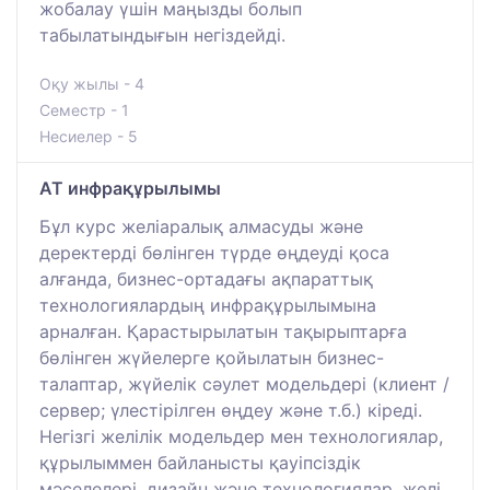
жобалау үшін маңызды болып
табылатындығын негіздейді.
Оқу жылы - 4
Семестр - 1
Несиелер - 5
АТ инфрақұрылымы
Бұл курс желіаралық алмасуды және
деректерді бөлінген түрде өңдеуді қоса
алғанда, бизнес-ортадағы ақпараттық
технологиялардың инфрақұрылымына
арналған. Қарастырылатын тақырыптарға
бөлінген жүйелерге қойылатын бизнес-
талаптар, жүйелік сәулет модельдері (клиент /
сервер; үлестірілген өңдеу және т.б.) кіреді.
Негізгі желілік модельдер мен технологиялар,
құрылыммен байланысты қауіпсіздік
мәселелері, дизайн және технологиялар, желі