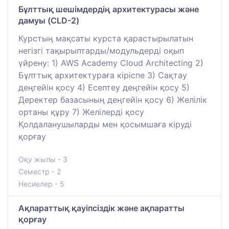
Бұлттық шешімдердің архитектурасы және
дамуы (CLD-2)
Курстың мақсаты курста қарастырылатын
негізгі тақырыптарды/модульдерді оқып
үйрену: 1) AWS Academy Cloud Architecting 2)
Бұлттық архитектураға кіріспе 3) Сақтау
деңгейін қосу 4) Есептеу деңгейін қосу 5)
Деректер базасының деңгейін қосу 6) Желілік
ортаны құру 7) Желілерді қосу
Қолдаланушыларды мен қосымшаға кіруді
қорғау
Оқу жылы - 3
Семестр - 2
Несиелер - 5
Ақпараттық қауіпсіздік және ақпаратты
қорғау