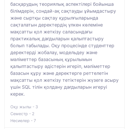
басқарудың теориялық аспектілері бойынша
білімдерін, сондай-ақ сақтауды ұйымдастыру
және сыртқы сақтау құрылғыларында
сақталатын деректердің үлкен көлеміне
мақсатты қол жеткізу саласындағы
практикалық дағдыларын қалыптастыру
болып табылады. Оқу процесінде студенттер
деректерді жобалау, модельдеу және
мәліметтер базасының құрылымын
қалыптастыру әдістерін игеріп, мәліметтер
базасын құру және деректерге реттелетін
мақсатты қол жеткізу тетіктерін жүзеге асыру
үшін SQL тілін қолдану дағдыларын игеруі
керек.
Оқу жылы - 3
Семестр - 2
Несиелер - 7