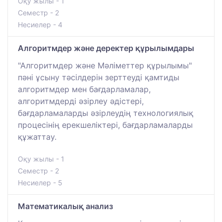
Оқу жылы - 1
Семестр - 2
Несиелер - 4
Алгоритмдер және деректер құрылымдары
"Алгоритмдер және Мәліметтер құрылымы"
пәні ұсыну тәсілдерін зерттеуді қамтиды
алгоритмдер мен бағдарламалар,
алгоритмдерді әзірлеу әдістері,
бағдарламаларды әзірлеудің технологиялық
процесінің ерекшеліктері, бағдарламаларды
құжаттау.
Оқу жылы - 1
Семестр - 2
Несиелер - 5
Математикалық анализ