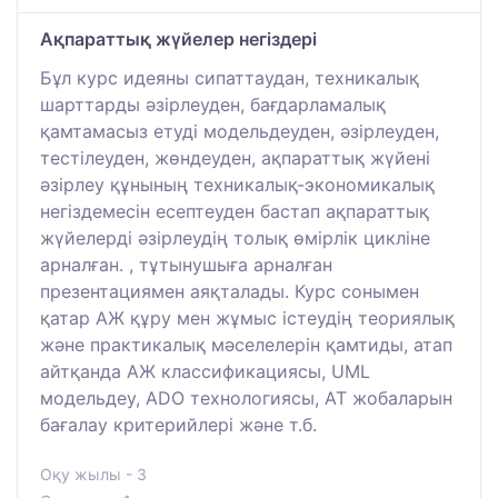
Ақпараттық жүйелер негіздері
Бұл курс идеяны сипаттаудан, техникалық
шарттарды әзірлеуден, бағдарламалық
қамтамасыз етуді модельдеуден, әзірлеуден,
тестілеуден, жөндеуден, ақпараттық жүйені
әзірлеу құнының техникалық-экономикалық
негіздемесін есептеуден бастап ақпараттық
жүйелерді әзірлеудің толық өмірлік цикліне
арналған. , тұтынушыға арналған
презентациямен аяқталады. Курс сонымен
қатар АЖ құру мен жұмыс істеудің теориялық
және практикалық мәселелерін қамтиды, атап
айтқанда АЖ классификациясы, UML
модельдеу, ADO технологиясы, АТ жобаларын
бағалау критерийлері және т.б.
Оқу жылы - 3