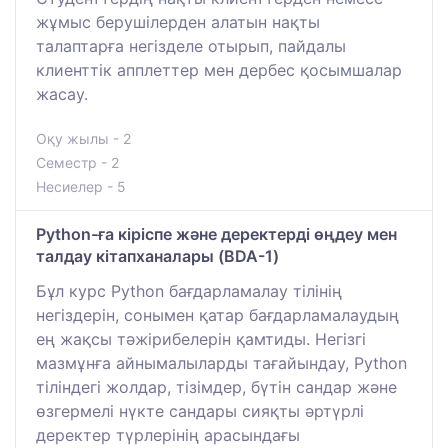
жұмыс берушілерден алатын нақты
талаптарға негізделе отырып, пайдалы
клиенттік апплеттер мен дербес қосымшалар
жасау.
Оқу жылы - 2
Семестр - 2
Несиелер - 5
Python-ға кіріспе және деректерді өңдеу мен
талдау кітапханалары (BDA-1)
Бұл курс Python бағдарламалау тілінің
негіздерін, сонымен қатар бағдарламалаудың
ең жақсы тәжірибелерін қамтиды. Негізгі
мазмұнға айнымалыларды тағайындау, Python
тіліндегі жолдар, тізімдер, бүтін сандар және
өзгермелі нүкте сандары сияқты әртүрлі
деректер түрлерінің арасындағы