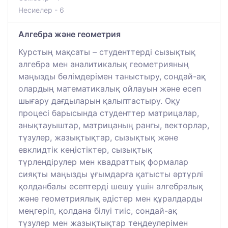
Несиелер - 6
Алгебра және геометрия
Курстың мақсаты – студенттерді сызықтық
алгебра мен аналитикалық геометрияның
маңызды бөлімдерімен таныстыру, сондай-ақ
олардың математикалық ойлауын және есеп
шығару дағдыларын қалыптастыру. Оқу
процесі барысында студенттер матрицалар,
анықтауыштар, матрицаның рангы, векторлар,
түзулер, жазықтықтар, сызықтық және
евклидтік кеңістіктер, сызықтық
түрлендірулер мен квадраттық формалар
сияқты маңызды ұғымдарға қатысты әртүрлі
қолданбалы есептерді шешу үшін алгебралық
және геометриялық әдістер мен құралдарды
меңгеріп, қолдана білуі тиіс, сондай-ақ
түзулер мен жазықтықтар теңдеулерімен