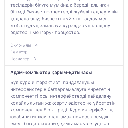
тәсілдерін білуге мүмкіндік береді; алынған
білімді бизнес-процестерді жүйелі талдау үшін
қолдана білу; бизнесті жүйелік талдау мен
жобалаудың заманауи құралдарын қолдану
әдістерін меңгеру- процестер.
Оқу жылы - 4
Семестр - 1
Несиелер - 3
Адам-компьютер қарым-қатынасы
Бұл курс интерактивті пайдаланушы
интерфейстерін бағдарламалауға үйрететін
компонентті осы интерфейстерді пайдалану
қолайлылығын жақсарту әдістеріне үйрететін
компонентпен біріктіреді. Курс интерфейстің
юзабилитиі жәй «қаптама» немесе әсемдік
емес, бағдарламалық қамтамасыз етуді сәтті