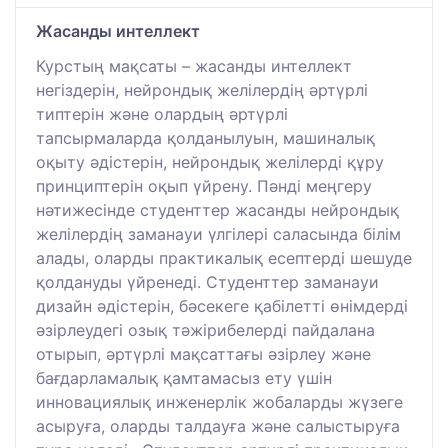
Жасанды интеллект
Курстың мақсаты – жасанды интеллект
негіздерін, нейрондық желілердің әртүрлі
типтерін және олардың әртүрлі
тапсырмаларда қолданылуын, машиналық
оқыту әдістерін, нейрондық желілерді құру
принциптерін оқып үйрену. Пәнді меңгеру
нәтижесінде студенттер жасанды нейрондық
желілердің заманауи үлгілері саласында білім
алады, оларды практикалық есептерді шешуде
қолдануды үйренеді. Студенттер заманауи
дизайн әдістерін, бәсекеге қабілетті өнімдерді
әзірлеудегі озық тәжірибелерді пайдалана
отырып, әртүрлі мақсаттағы әзірлеу және
бағдарламалық қамтамасыз ету үшін
инновациялық инженерлік жобаларды жүзеге
асыруға, оларды талдауға және салыстыруға