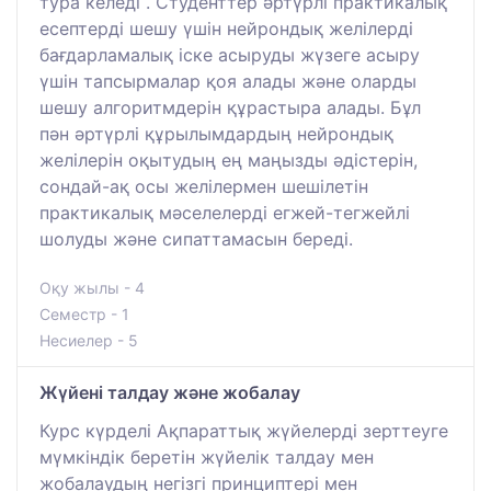
тура келеді . Студенттер әртүрлі практикалық
есептерді шешу үшін нейрондық желілерді
бағдарламалық іске асыруды жүзеге асыру
үшін тапсырмалар қоя алады және оларды
шешу алгоритмдерін құрастыра алады. Бұл
пән әртүрлі құрылымдардың нейрондық
желілерін оқытудың ең маңызды әдістерін,
сондай-ақ осы желілермен шешілетін
практикалық мәселелерді егжей-тегжейлі
шолуды және сипаттамасын береді.
Оқу жылы - 4
Семестр - 1
Несиелер - 5
Жүйені талдау және жобалау
Курс күрделі Ақпараттық жүйелерді зерттеуге
мүмкіндік беретін жүйелік талдау мен
жобалаудың негізгі принциптері мен