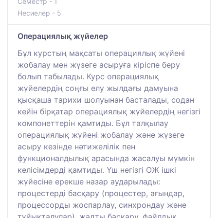
Семестр - 1
Несиелер - 5
Операциялық жүйелер
Бұл курстың мақсаты операциялық жүйені
жобалау мен жүзеге асыруға кіріспе беру
болып табылады. Курс операциялық
жүйелердің соңғы елу жылдағы дамуына
қысқаша тарихи шолуынан басталады, содан
кейін бірқатар операциялық жүйелердің негізгі
компонеттерін қамтиды. Бұл талқылау
операциялық жүйені жобалау және жүзеге
асыру кезінде нәтижелілік пен
функционалдылық арасында жасалуы мүмкін
келісімдерді қамтиды. Үш негізгі ОЖ ішкі
жүйесіне ерекше назар аударылады:
процестерді басқару (процестер, ағындар,
процессорды жоспарлау, синхрондау және
тұйықталулар), жадты басқару, файлдық