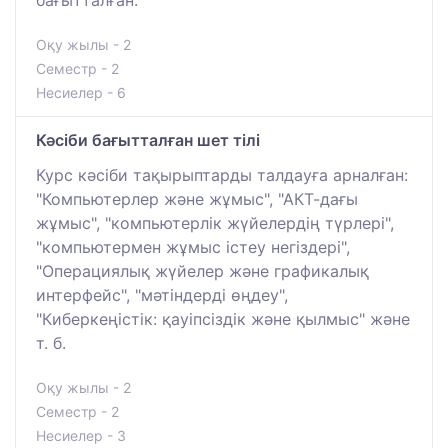
Оқу жылы - 2
Семестр - 2
Несиелер - 6
Кәсіби бағытталған шет тілі
Курс кәсіби тақырыптарды талдауға арналған:
"Компьютерлер және жұмыс", "АКТ-дағы
жұмыс", "компьютерлік жүйелердің түрлері",
"компьютермен жұмыс істеу негіздері",
"Операциялық жүйелер және графикалық
интерфейс", "мәтіндерді өңдеу",
"Киберкеңістік: қауіпсіздік және қылмыс" және
т. б.
Оқу жылы - 2
Семестр - 2
Несиелер - 3