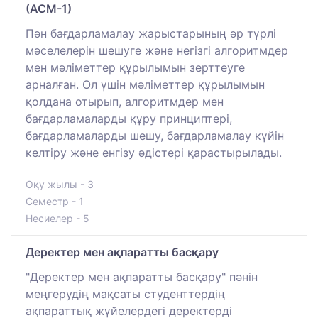
(АСМ-1)
Пән бағдарламалау жарыстарының әр түрлі
мәселелерін шешуге және негізгі алгоритмдер
мен мәліметтер құрылымын зерттеуге
арналған. Ол үшін мәліметтер құрылымын
қолдана отырып, алгоритмдер мен
бағдарламаларды құру принциптері,
бағдарламаларды шешу, бағдарламалау күйін
келтіру және енгізу әдістері қарастырылады.
Оқу жылы - 3
Семестр - 1
Несиелер - 5
Деректер мен ақпаратты басқару
"Деректер мен ақпаратты басқару" пәнін
меңгерудің мақсаты студенттердің
ақпараттық жүйелердегі деректерді