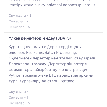
келтіру және енгізу әдістері қарастырылған.»
Оқу жылы - 3
Семестр - 2
Несиелер - 5
Үлкен деректерді өңдеу (BDA-3)
Курстың құрамына: Деректерді өңдеу
әдістері; Real-time/Batch Processing;
Өңделмеген деректермен жұмыс істеу кіреді.
Деректерді тазалау. Деректердің әртүрлі
форматтары, айырбастау және агрегация.
Python арқылы және ETL құралдары арқылы
түрлі түрлендіру әдістері (Pentaho)
Оқу жылы - 4
Семестр - 1
Несиелер - 5