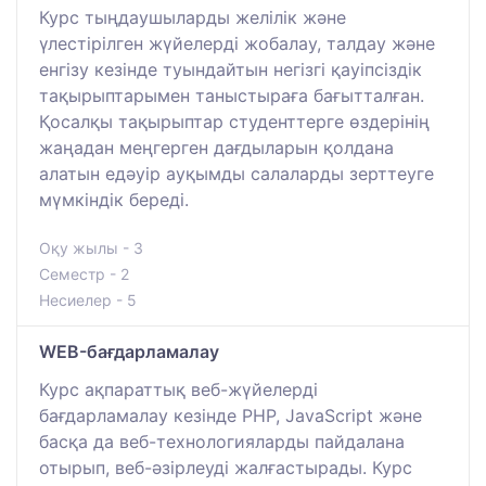
Курс тыңдаушыларды желілік және
үлестірілген жүйелерді жобалау, талдау және
енгізу кезінде туындайтын негізгі қауіпсіздік
тақырыптарымен таныстыраға бағытталған.
Қосалқы тақырыптар студенттерге өздерінің
жаңадан меңгерген дағдыларын қолдана
алатын едәуір ауқымды салаларды зерттеуге
мүмкіндік береді.
Оқу жылы - 3
Семестр - 2
Несиелер - 5
WEB-бағдарламалау
Курс ақпараттық веб-жүйелерді
бағдарламалау кезінде PHP, JavaScript және
басқа да веб-технологияларды пайдалана
отырып, веб-әзірлеуді жалғастырады. Курс