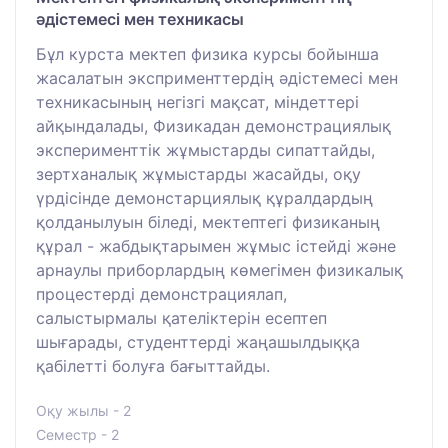
әдістемесі мен техникасы
Бұл курста мектеп физика курсы бойынша
жасалатын эксприменттердің әдістемесі мен
техникасының негізгі мақсат, міндеттері
айқындалады, Физикадан демонстрациялық
эксперименттік жұмыстарды сипаттайды,
зертханалық жұмыстарды жасайды, оқу
үрдісінде демонстарциялық құралдардың
қолданылуын біледі, мектептегі физиканың
құрал - жабдықтарымен жұмыс істейді және
арнаулы приборлардың көмегімен физикалық
процестерді демонстрациялап,
салыстырмалы қателіктерін есептеп
шығарады, студенттерді жаңашылдыққа
қабілетті болуға бағыттайды.
Оқу жылы - 2
Семестр - 2