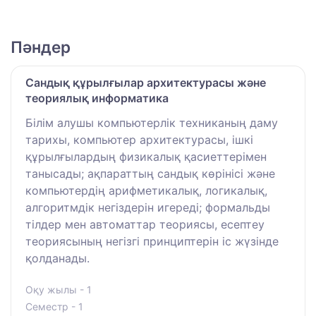
Пәндер
Сандық құрылғылар архитектурасы және
теориялық информатика
Білім алушы компьютерлік техниканың даму
тарихы, компьютер архитектурасы, ішкі
құрылғылардың физикалық қасиеттерімен
танысады; ақпараттың сандық көрінісі және
компьютердің арифметикалық, логикалық,
алгоритмдік негіздерін игереді; формальды
тілдер мен автоматтар теориясы, есептеу
теориясының негізгі принциптерін іс жүзінде
қолданады.
Оқу жылы - 1
Семестр - 1