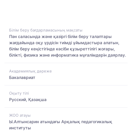
Білім беру бағдарламасының мақсаты
Пән саласында және қазіргі білім беру талаптары
жағдайында оқу үрдісін тиімді ұйымдастыра алатын,
білім беру кеңістігінде кәсіби құзыреттілігі жоғары,
білікті, физика және информатика мұғалімдерін даярлау.
Академиялық дәреже
Бакалавриат
Оқыту тілі
Русский, Қазақша
ЖОО атауы
Ы.Алтынсарин атындағы Арқалық педагогикалық
институты