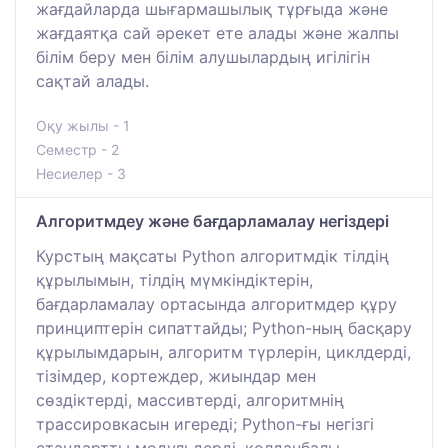
жағдайларда шығармашылық тұрғыда және
жағдаятқа сай әрекет ете алады және жалпы
білім беру мен білім алушылардың игілігін
сақтай алады.
Оқу жылы - 1
Семестр - 2
Несиелер - 3
Алгоритмдеу және бағдарламалау негіздері
Курстың мақсаты Python алгоритмдік тілдің
құрылымын, тілдің мүмкіндіктерін,
бағдарламалау ортасында алгоритмдер құру
принциптерін сипаттайды; Python-ның басқару
құрылымдарын, алгоритм түрлерін, циклдерді,
тізімдер, кортеждер, жиындар мен
сөздіктерді, массивтерді, алгоритмнің
трассировкасын игереді; Python-ғы негізгі
стандартты модульдерді, қолданбалы