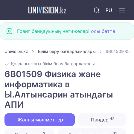
RU
Грант байқауының нәтижелері
осы бетте
Univision.kz
Білім беру бағдарламалары
6B01509 Физ
Қолданыстағы білім беру бағдарламасы
6B01509 Физика және
информатика в
Ы.Алтынсарин атындағы
АПИ
47
Жалпы мәліметтер
Пәндер
2
11