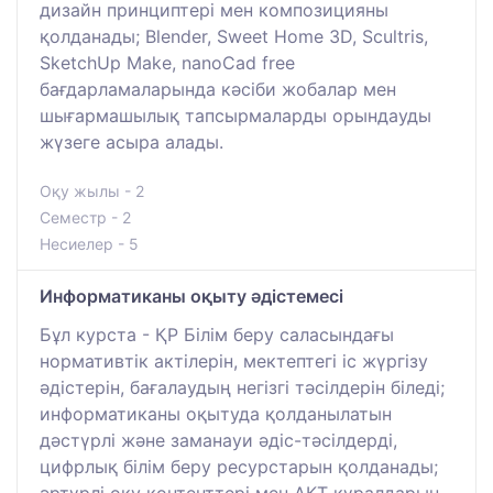
дизайн принциптері мен композицияны
қолданады; Blender, Sweet Home 3D, Scultris,
SketchUp Make, nanoCad free
бағдарламаларында кәсіби жобалар мен
шығармашылық тапсырмаларды орындауды
жүзеге асыра алады.
Оқу жылы - 2
Семестр - 2
Несиелер - 5
Информатиканы оқыту әдістемесі
Бұл курста - ҚР Білім беру саласындағы
нормативтік актілерін, мектептегі іс жүргізу
әдістерін, бағалаудың негізгі тәсілдерін біледі;
информатиканы оқытуда қолданылатын
дәстүрлі және заманауи әдіс-тәсілдерді,
цифрлық білім беру ресурстарын қолданады;
әртүрлі оқу контенттері мен АКТ құралдарын