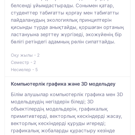
белсенді ұйымдастырады. Сонымен қатар,
студенттер табиғатты қорғау мен табиғатты
пайдаланудың экологиялық принциптерін
қисынды түрде анықтайды, қоршаған ортаның
ластануына зерттеу жүргізеді, экожүйенің бір
бөлігі ретіндегі адамның рөлін сипаттайды.
Оқу жылы - 2
Семестр - 2
Несиелер - 5
Компьютерлік графика және 3D модельдеу
Білім алушылар компьютерлік графика мен 3D
модельдеудің негіздерін біледі; 3D
объектілердің модельдерін, графикалық
примитивтерді, векторлық кескіндерді жасау,
векторлық кескіндерді құруды игереді;
графикалық жобаларды құрастыру кезінде