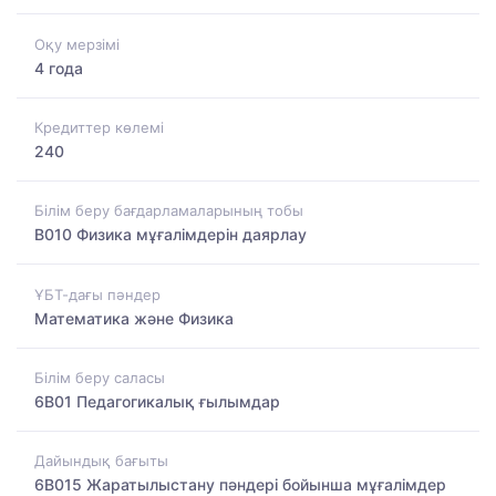
Оқу мерзімі
4 года
Кредиттер көлемі
240
Білім беру бағдарламаларының тобы
B010 Физика мұғалімдерін даярлау
ҰБТ-дағы пәндер
Математика және Физика
Білім беру саласы
6B01 Педагогикалық ғылымдар
Дайындық бағыты
6B015 Жаратылыстану пәндері бойынша мұғалімдер