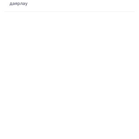
даярлау