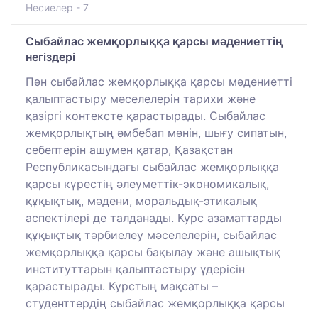
Несиелер - 7
Сыбайлас жемқорлыққа қарсы мәдениеттің
негіздері
Пән сыбайлас жемқорлыққа қарсы мәдениетті
қалыптастыру мәселелерін тарихи және
қазіргі контексте қарастырады. Сыбайлас
жемқорлықтың әмбебап мәнін, шығу сипатын,
себептерін ашумен қатар, Қазақстан
Республикасындағы сыбайлас жемқорлыққа
қарсы күрестің әлеуметтік-экономикалық,
құқықтық, мәдени, моральдық-этикалық
аспектілері де талданады. Курс азаматтарды
құқықтық тәрбиелеу мәселелерін, сыбайлас
жемқорлыққа қарсы бақылау және ашықтық
институттарын қалыптастыру үдерісін
қарастырады. Курстың мақсаты –
студенттердің сыбайлас жемқорлыққа қарсы