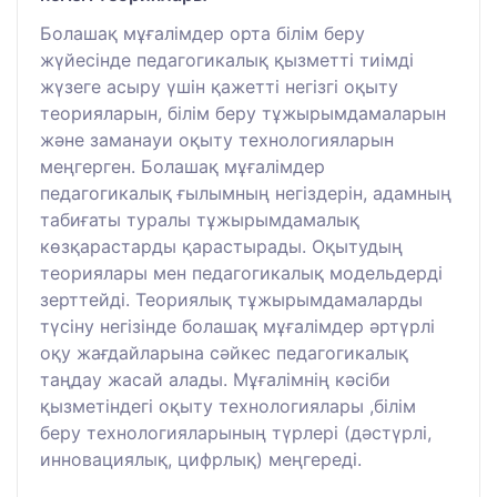
Болашақ мұғалімдер орта білім беру
жүйесінде педагогикалық қызметті тиімді
жүзеге асыру үшін қажетті негізгі оқыту
теорияларын, білім беру тұжырымдамаларын
және заманауи оқыту технологияларын
меңгерген. Болашақ мұғалімдер
педагогикалық ғылымның негіздерін, адамның
табиғаты туралы тұжырымдамалық
көзқарастарды қарастырады. Оқытудың
теориялары мен педагогикалық модельдерді
зерттейді. Теориялық тұжырымдамаларды
түсіну негізінде болашақ мұғалімдер әртүрлі
оқу жағдайларына сәйкес педагогикалық
таңдау жасай алады. Мұғалімнің кәсіби
қызметіндегі оқыту технологиялары ,білім
беру технологияларының түрлері (дәстүрлі,
инновациялық, цифрлық) меңгереді.