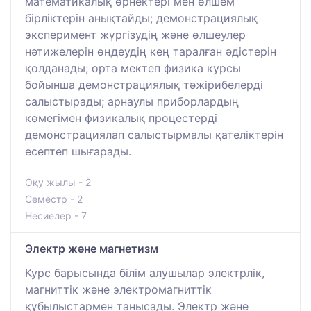
математикалық өрнектері мен өлшем
бірліктерін анықтайды; демонстрациялық
эксперимент жүргізудің және өлшеулер
нәтижелерін өңдеудің кең таралған әдістерін
қолданады; орта мектеп физика курсы
бойынша демонстрациялық тәжірибелерді
салыстырады; арнаулы приборлардың
көмегімен физикалық процестерді
демонстрациялап салыстырмалы қателіктерін
есептеп шығарады.
Оқу жылы - 2
Семестр - 2
Несиелер - 7
Электр және магнетизм
Курс барысында білім алушылар электрлік,
магниттік және электромагниттік
құбылыстармен танысады. Электр және