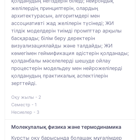
қолданудың негіздерін біледі; нейрондық
желілердің принциптерін, олардың
архитектурасын, алгоритмдері мен
ассоциативті жад желілерін түсінеді; ЖИ
тілдік моделдерін тиімді промпттар арқылы
басқарады; білім беру деректерін
визуализациялайды және талдайды; ЖИ
көмегімен геймификация әдістерін қолданады;
қолданбалы мәселелерді шешуде ойлау
процестерін модельдеу мен нейрожелілерді
қолданудың практикалық аспектілерін
зерттейді.
Оқу жылы - 2
Семестр - 1
Несиелер - 3
Молекулалық физика және термодинамика
Курсты оқу барысында болашақ мұғалімдер