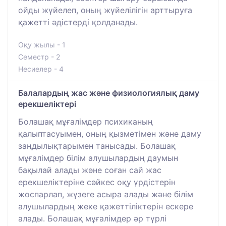
ойды жүйелеп, оның жүйелілігін арттыруға
қажетті әдістерді қолданады.
Оқу жылы - 1
Семестр - 2
Несиелер - 4
Балалардың жас және физиологиялық даму
ерекшеліктері
Болашақ мұғалімдер психиканың
қалыптасуымен, оның қызметімен және даму
заңдылықтарымен танысады. Болашақ
мұғалімдер білім алушылардың даумын
бақылай алады және соған сай жас
ерекшеліктеріне сәйкес оқу үрдістерін
жоспарлап, жүзеге асыра алады және білім
алушылардың жеке қажеттіліктерін ескере
алады. Болашақ мұғалімдер әр түрлі