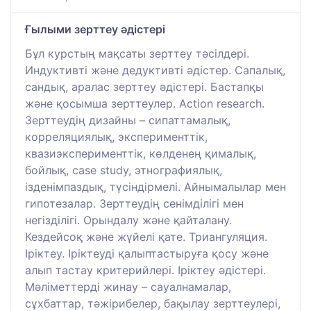
Ғылыми зерттеу әдістері
Бұл курстың мақсаты зерттеу тәсілдері.
Индуктивті және дедуктивті әдістер. Сапалық,
сандық, аралас зерттеу әдістері. Бастапқы
және қосымша зерттеулер. Action research.
Зерттеудің дизайны – сипаттамалық,
корреляциялық, эксперименттік,
квазиэксперименттік, көлденең қималық,
бойлық, case study, этнографиялық,
ізденімпаздық, түсіндірмелі. Айнымалылар мен
гипотезалар. Зерттеудің сенімділігі мен
негізділігі. Орындалу және қайталану.
Кездейсоқ және жүйелі қате. Триангуляция.
Іріктеу. Іріктеуді қалыптастыруға қосу және
алып тастау критерийлері. Іріктеу әдістері.
Мәліметтерді жинау – сауалнамалар,
сұхбаттар, тәжірибелер, бақылау зерттеулері,