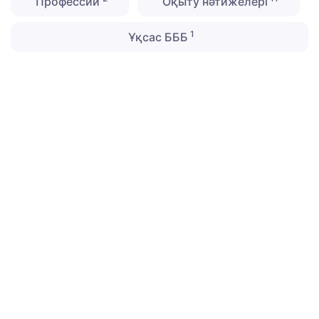
Профессии
Оқыту нәтижелері
1
Ұқсас БББ