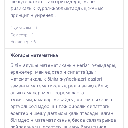
шешуге қажетті алгоритмдерді және
физикалық құрал-жабдықтардың жұмыс
принципін үйренеді.
Оқу жылы - 1
Семестр - 1
Несиелер - 6
Жоғары математика
Білім алушы математиканың негізгі ұғымдары,
ережелері мен әдістерін сипаттайды;
математикалық білім жүйесіндегі қазіргі
заманғы математиканың рөлін анықтайды;
анықтамалар мен теоремаларға
тұжырымдамалар жасайды; математиканың
әртүрлі бөлімдерінің тәжірибелік сипаттағы
есептерін шешу дағдысы қалыптасады; алған
білімдерін математиканың басқа салаларында
пайдаланады; есептер шығару барысында