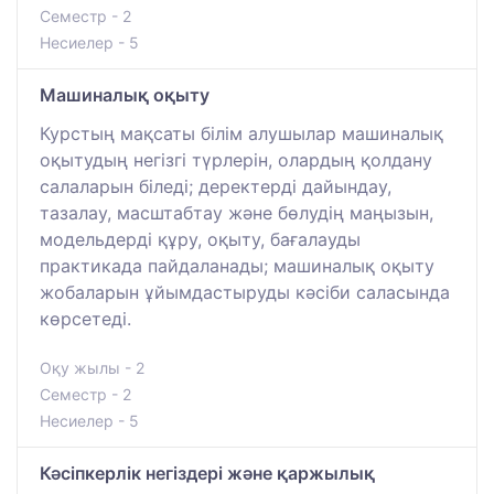
Семестр - 2
Несиелер - 5
Машиналық оқыту
Курстың мақсаты білім алушылар машиналық
оқытудың негізгі түрлерін, олардың қолдану
салаларын біледі; деректерді дайындау,
тазалау, масштабтау және бөлудің маңызын,
модельдерді құру, оқыту, бағалауды
практикада пайдаланады; машиналық оқыту
жобаларын ұйымдастыруды кәсіби саласында
көрсетеді.
Оқу жылы - 2
Семестр - 2
Несиелер - 5
Кәсіпкерлік негіздері және қаржылық