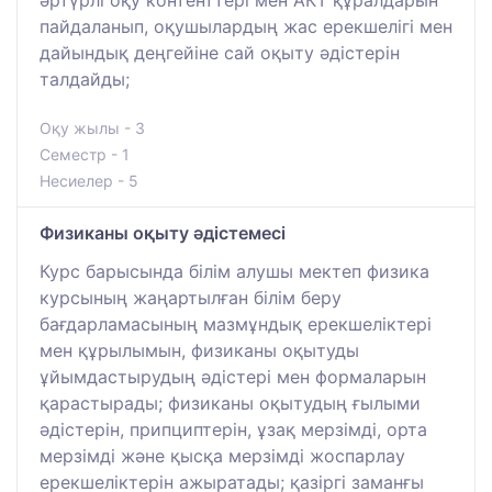
пайдаланып, оқушылардың жас ерекшелігі мен
дайындық деңгейіне сай оқыту әдістерін
талдайды;
Оқу жылы - 3
Семестр - 1
Несиелер - 5
Физиканы оқыту әдістемесі
Курс барысында білім алушы мектеп физика
курсының жаңартылған білім беру
бағдарламасының мазмұндық ерекшеліктері
мен құрылымын, физиканы оқытуды
ұйымдастырудың әдістері мен формаларын
қарастырады; физиканы оқытудың ғылыми
әдістерін, припциптерін, ұзақ мерзімді, орта
мерзімді және қысқа мерзімді жоспарлау
ерекшеліктерін ажыратады; қазіргі заманғы