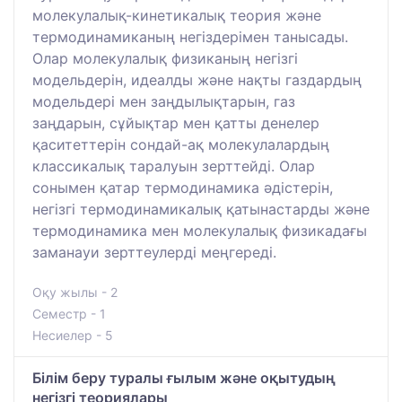
молекулалық-кинетикалық теория және
термодинамиканың негіздерімен танысады.
Олар молекулалық физиканың негізгі
модельдерін, идеалды және нақты газдардың
модельдері мен заңдылықтарын, газ
заңдарын, сұйықтар мен қатты денелер
қаситеттерін сондай-ақ молекулалардың
классикалық таралуын зерттейді. Олар
сонымен қатар термодинамика әдістерін,
негізгі термодинамикалық қатынастарды және
термодинамика мен молекулалық физикадағы
заманауи зерттеулерді меңгереді.
Оқу жылы - 2
Семестр - 1
Несиелер - 5
Білім беру туралы ғылым және оқытудың
негізгі теориялары