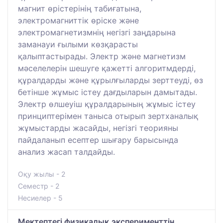
магнит өрістерінің табиғатына,
электромагниттік өріске және
электромагнетизмнің негізгі заңдарына
заманауи ғылыми көзқарасты
қалыптастырады. Электр және магнетизм
мәселелерін шешуге қажетті алгоритмдерді,
құралдарды және құрылғыларды зерттеуді, өз
бетінше жұмыс істеу дағдыларын дамытады.
Электр өлшеуіш құралдарының жұмыс істеу
принциптерімен таныса отырып зертханалық
жұмыстарды жасайды, негізгі теорияны
пайдаланып есептер шығару барысында
анализ жасап талдайды.
Оқу жылы - 2
Семестр - 2
Несиелер - 5
Мектептегі физикалық эксперименттің