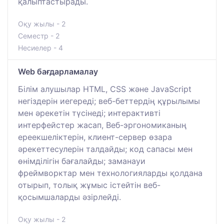
қалыптастырады.
Оқу жылы - 2
Семестр - 2
Несиелер - 4
Web бағдарламалау
Білім алушылар HTML, CSS және JavaScript
негіздерін иегереді; веб-беттердің құрылымы
мен әрекетін түсінеді; интерактивті
интерфейстер жасап, Веб-эргономиканың
ереекшеліктерін, клиент-сервер өзара
әрекеттесулерін талдайды; код сапасы мен
өнімділігін бағалайды; заманауи
фреймворктар мен технологияларды қолдана
отырып, толық жұмыс істейтін веб-
қосымшаларды әзірлейді.
Оқу жылы - 2