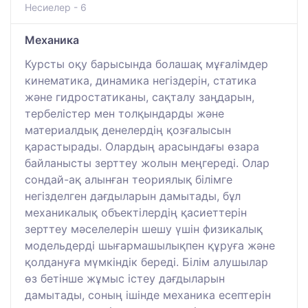
Несиелер - 6
Механика
Курсты оқу барысында болашақ мұғалімдер
кинематика, динамика негіздерін, статика
және гидростатиканы, сақталу заңдарын,
тербелістер мен толқындарды және
материалдық денелердің қозғалысын
қарастырады. Олардың арасындағы өзара
байланысты зерттеу жолын меңгереді. Олар
сондай-ақ алынған теориялық білімге
негізделген дағдыларын дамытады, бұл
механикалық объектілердің қасиеттерін
зерттеу мәселелерін шешу үшін физикалық
модельдерді шығармашылықпен құруға және
қолдануға мүмкіндік береді. Білім алушылар
өз бетінше жұмыс істеу дағдыларын
дамытады, соның ішінде механика есептерін