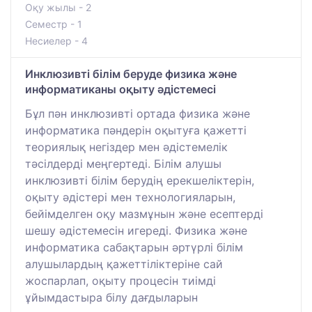
Оқу жылы - 2
Семестр - 1
Несиелер - 4
Инклюзивті білім беруде физика және
информатиканы оқыту әдістемесі
Бұл пән инклюзивті ортада физика және
информатика пәндерін оқытуға қажетті
теориялық негіздер мен әдістемелік
тәсілдерді меңгертеді. Білім алушы
инклюзивті білім берудің ерекшеліктерін,
оқыту әдістері мен технологияларын,
бейімделген оқу мазмұнын және есептерді
шешу әдістемесін игереді. Физика және
информатика сабақтарын әртүрлі білім
алушылардың қажеттіліктеріне сай
жоспарлап, оқыту процесін тиімді
ұйымдастыра білу дағдыларын