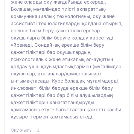
және оларды оқу жағдайында ескереді.
Болашақ мұғалімдер тиісті ақпараттық-
коммуникациялық технологияны, оқу және
ассистивті технологияларды қолдана отырып,
ерекше білім беру қажеттіліктері бар
оқушыларға білім беруге қолдау көрсетуді
үйренеді. Сондай-ақ ерекше білім беру
қажеттіліктері бар оқушылардың
психологиялық және этикалық әл-ауқатын
қолдау үшін қауымдастықтармен (мұғалімдер,
оқушылар, ата-аналар/қамқоршылар)
ынтымақтасады. Курс болашақ мұғалімдерді
инклюзивті білім беруде ерекше білім беру
қажеттіліктері бар бар білім алушылардың
қажеттіліктерін қанағаттандыруды
қамтамасыз етуге бағытталған қажетті кәсіби
құзыреттермен қамтамасыз етеді.
Оқу жылы - 3