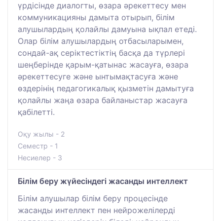
үрдісінде диалогты, өзара әрекеттесу мен
коммуникацияны дамыта отырып, білім
алушылардың қолайлы дамуына ықпал етеді.
Олар білім алушылардың отбасыларымен,
сондай-ақ серіктестіктің басқа да түрлері
шеңберінде қарым-қатынас жасауға, өзара
әрекеттесуге және ынтымақтасуға және
өздерінің педагогикалық қызметін дамытуға
қолайлы жаңа өзара байланыстар жасауға
қабілетті.
Оқу жылы - 2
Семестр - 1
Несиелер - 3
Білім беру жүйесіндегі жасанды интеллект
Білім алушылар білім беру процесінде
жасанды интеллект пен нейрожелілерді