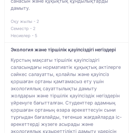
санасын және құқықтық құндылықтарды
дамыту.
Оқу жылы - 2
Семестр - 2
Несиелер - 5
Экология және тіршілік қауіпсіздігі негіздері
Курстың мақсаты тіршілік қауіпсіздігі
саласындағы нормативтік құқықтық актілерге
сәйкес салауатты, қолайлы және қауіпсіз
қоршаған ортаны қамтамасыз ету үшін
экологиялық сауаттылықты дамыту
жолдарын және тіршілік қауіпсіздік негіздерін
үйренуге бағытталған. Студенттер адамның
қоршаған ортаның өзара әрекеттесуін сыни
тұрғыдан бағалайды, төтенше жағдайларда іс-
әрекеттерді жүзеге асырады және
экологиялық құзыреттілікті дамыту үдерісін