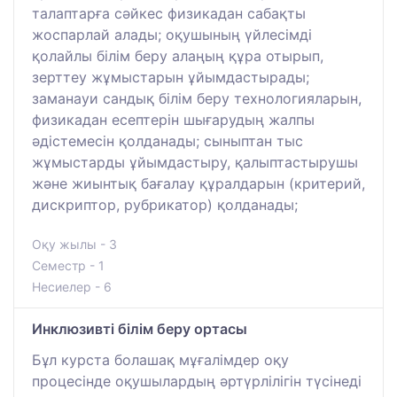
талаптарға сәйкес физикадан сабақты
жоспарлай алады; оқушының үйлесімді
қолайлы білім беру алаңың құра отырып,
зерттеу жұмыстарын ұйымдастырады;
заманауи сандық білім беру технологияларын,
физикадан есептерін шығарудың жалпы
әдістемесін қолданады; сыныптан тыс
жұмыстарды ұйымдастыру, қалыптастырушы
және жиынтық бағалау құралдарын (критерий,
дискриптор, рубрикатор) қолданады;
Оқу жылы - 3
Семестр - 1
Несиелер - 6
Инклюзивті білім беру ортасы
Бұл курста болашақ мұғалімдер оқу
процесінде оқушылардың әртүрлілігін түсінеді