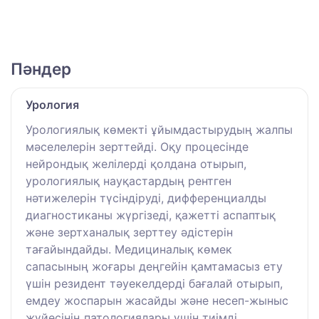
Пәндер
Урология
Урологиялық көмекті ұйымдастырудың жалпы
мәселелерін зерттейді. Оқу процесінде
нейрондық желілерді қолдана отырып,
урологиялық науқастардың рентген
нәтижелерін түсіндіруді, дифференциалды
диагностиканы жүргізеді, қажетті аспаптық
және зертханалық зерттеу әдістерін
тағайындайды. Медициналық көмек
сапасының жоғары деңгейін қамтамасыз ету
үшін резидент тәуекелдерді бағалай отырып,
емдеу жоспарын жасайды және несеп-жыныс
жүйесінің патологиялары үшін тиімді