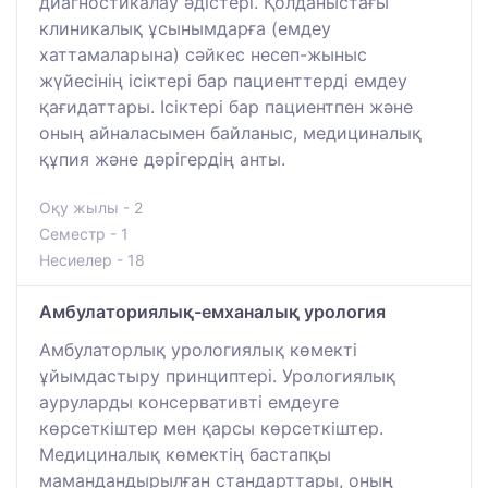
диагностикалау әдістері. Қолданыстағы
клиникалық ұсынымдарға (емдеу
хаттамаларына) сәйкес несеп-жыныс
жүйесінің ісіктері бар пациенттерді емдеу
қағидаттары. Ісіктері бар пациентпен және
оның айналасымен байланыс, медициналық
құпия және дәрігердің анты.
Оқу жылы - 2
Семестр - 1
Несиелер - 18
Амбулаториялық-емханалық урология
Амбулаторлық урологиялық көмекті
ұйымдастыру принциптері. Урологиялық
ауруларды консервативті емдеуге
көрсеткіштер мен қарсы көрсеткіштер.
Медициналық көмектің бастапқы
мамандандырылған стандарттары, оның