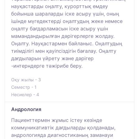
науқастарды оңалту, курорттық емдеу
бойынша шараларды іске асыру үшін, оның
ішінде мүгедектерді оңалтудың жеке немесе
оңалту бағдарламасын іске асыру үшін
мамандандырылған дәрігерлерге жолдау.
Оңалту. Науқастармен байланыс. Оңалтудың
тиімділігі мен қауіпсіздігін бағалау. Оңалту
дағдыларын үйрету және дәрігер
-интерндерге тәжірибе беру.
Оқу жылы - 3
Семестр - 1
Несиелер - 4
Андрология
Пациенттермен жұмыс істеу кезінде
коммуникативтік дағдыларды қолданады,
андрологияда диагностиканың заманауи