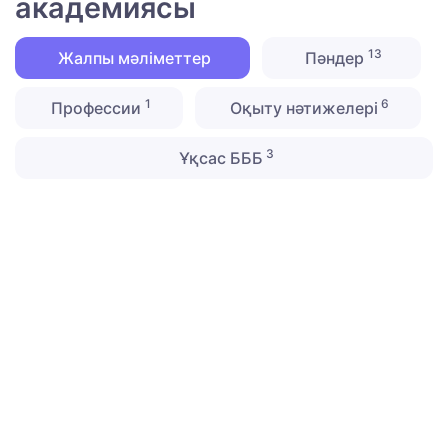
академиясы
13
Жалпы мәліметтер
Пәндер
1
6
Профессии
Оқыту нәтижелері
3
Ұқсас БББ