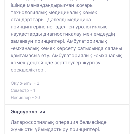
ішінде мамандандырылған жоғары
технологиялық медициналық көмек
стандарттары. Дәлелді медицина
принциптеріне негізделген урологиялық
науқастарды диагностикалау мен емдеудің
заманауи принциптері. Амбулаториялық
-емханалық көмек көрсету сатысында сапаны
қамтамасыз ету. Амбулаториялық -емханалық
көмек деңгейінде зерттеулер жүргізу
ерекшеліктері.
Оқу жылы - 2
Семестр - 1
Несиелер - 20
Эндоурология
Лапароскопиялық операция бөлмесінде
жұмысты ұйымдастыру принциптері.