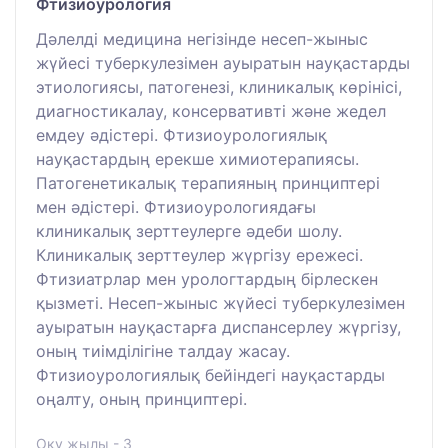
Фтизиоурология
Дәлелді медицина негізінде несеп-жыныс
жүйесі туберкулезімен ауыратын науқастарды
этиологиясы, патогенезі, клиникалық көрінісі,
диагностикалау, консервативті және жедел
емдеу әдістері. Фтизиоурологиялық
науқастардың ерекше химиотерапиясы.
Патогенетикалық терапияның принциптері
мен әдістері. Фтизиоурологиядағы
клиникалық зерттеулерге әдеби шолу.
Клиникалық зерттеулер жүргізу ережесі.
Фтизиатрлар мен урологтардың бірлескен
қызметі. Несеп-жыныс жүйесі туберкулезімен
ауыратын науқастарға диспансерлеу жүргізу,
оның тиімділігіне талдау жасау.
Фтизиоурологиялық бейіндегі науқастарды
оңалту, оның принциптері.
Оқу жылы - 3