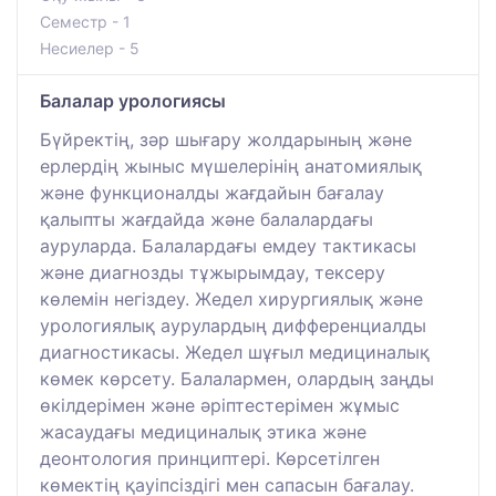
Семестр - 1
Несиелер - 5
Балалар урологиясы
Бүйректің, зәр шығару жолдарының және
ерлердің жыныс мүшелерінің анатомиялық
және функционалды жағдайын бағалау
қалыпты жағдайда және балалардағы
ауруларда. Балалардағы емдеу тактикасы
және диагнозды тұжырымдау, тексеру
көлемін негіздеу. Жедел хирургиялық және
урологиялық аурулардың дифференциалды
диагностикасы. Жедел шұғыл медициналық
көмек көрсету. Балалармен, олардың заңды
өкілдерімен және әріптестерімен жұмыс
жасаудағы медициналық этика және
деонтология принциптері. Көрсетілген
көмектің қауіпсіздігі мен сапасын бағалау.