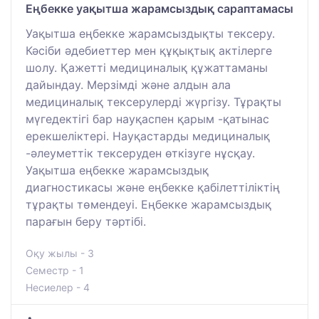
Еңбекке уақытша жарамсыздық сараптамасы
Уақытша еңбекке жарамсыздықты тексеру.
Кәсіби әдебиеттер мен құқықтық актілерге
шолу. Қажетті медициналық құжаттаманы
дайындау. Мерзімді және алдын ала
медициналық тексерулерді жүргізу. Тұрақты
мүгедектігі бар науқаспен қарым -қатынас
ерекшеліктері. Науқастарды медициналық
-әлеуметтік тексеруден өткізуге нұсқау.
Уақытша еңбекке жарамсыздық
диагностикасы және еңбекке қабілеттіліктің
тұрақты төмендеуі. Еңбекке жарамсыздық
парағын беру тәртібі.
Оқу жылы - 3
Семестр - 1
Несиелер - 4