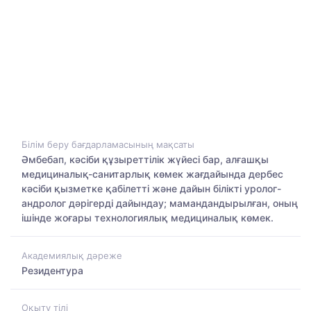
Білім беру бағдарламасының мақсаты
Әмбебап, кәсіби құзыреттілік жүйесі бар, алғашқы
медициналық-санитарлық көмек жағдайында дербес
кәсіби қызметке қабілетті және дайын білікті уролог-
андролог дәрігерді дайындау; мамандандырылған, оның
ішінде жоғары технологиялық медициналық көмек.
Академиялық дәреже
Резидентура
Оқыту тілі