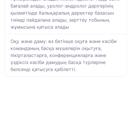
бағалай алады, уролог-андролог дәрігерінің
қызметінде Халықаралық деректер базасын
тиімді пайдалана алады, зерттеу тобының
жұмысына қатыса алады
Оқу және даму: өз бетінше оқуға және кәсіби
команданың басқа мүшелерін оқытуға,
пікірталастарға, конференцияларға және
үздіксіз кәсіби дамудың басқа түрлеріне
белсенді қатысуға қабілетті.