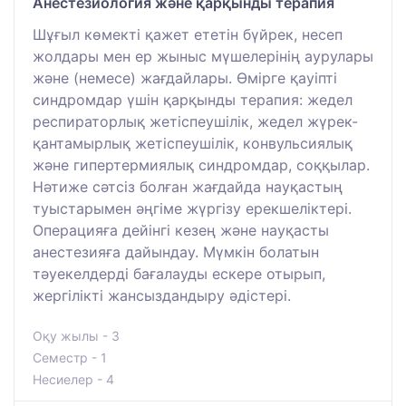
Анестезиология және қарқынды терапия
Шұғыл көмекті қажет ететін бүйрек, несеп
жолдары мен ер жыныс мүшелерінің аурулары
және (немесе) жағдайлары. Өмірге қауіпті
синдромдар үшін қарқынды терапия: жедел
респираторлық жетіспеушілік, жедел жүрек-
қантамырлық жетіспеушілік, конвульсиялық
және гипертермиялық синдромдар, соққылар.
Нәтиже сәтсіз болған жағдайда науқастың
туыстарымен әңгіме жүргізу ерекшеліктері.
Операцияға дейінгі кезең және науқасты
анестезияға дайындау. Мүмкін болатын
тәуекелдерді бағалауды ескере отырып,
жергілікті жансыздандыру әдістері.
Оқу жылы - 3
Семестр - 1
Несиелер - 4