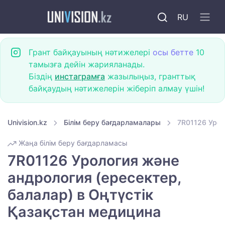
RU
Грант байқауының нәтижелері
осы бетте
10
тамызға дейін жарияланады.
Біздің
инстаграмға
жазылыңыз, гранттық
байқаудың нәтижелерін жіберіп алмау үшін!
Univision.kz
Білім беру бағдарламалары
7R01126 Урол
Жаңа білім беру бағдарламасы
7R01126 Урология және
андрология (ересектер,
балалар) в Оңтүстік
Қазақстан медицина