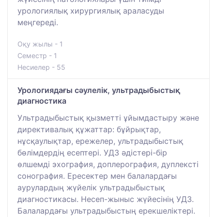
урологиялық хирургиялық араласуды
меңгереді.
Оқу жылы - 1
Семестр - 1
Несиелер - 55
Урологиядағы сәулелік, ультрадыбыстық
диагностика
Ультрадыбыстық қызметті ұйымдастыру және
директивалық құжаттар: бұйрықтар,
нұсқаулықтар, ережелер, ультрадыбыстық
бөлімдердің есептері. УДЗ әдістері-бір
өлшемді эхография, доплерография, дуплексті
сонография. Ересектер мен балалардағы
аурулардың жүйелік ультрадыбыстық
диагностикасы. Несеп-жыныс жүйесінің УДЗ.
Балалардағы ультрадыбыстың ерекшеліктері.