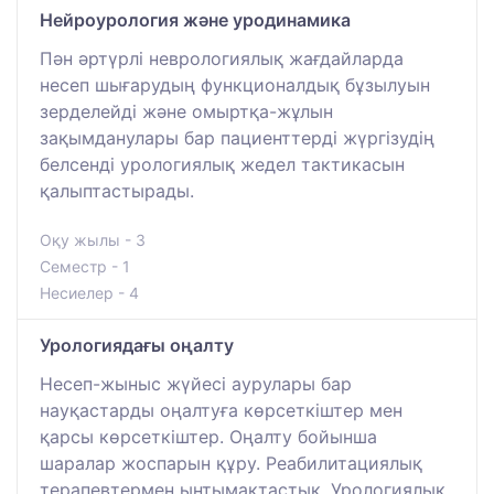
Нейроурология және уродинамика
Пән әртүрлі неврологиялық жағдайларда
несеп шығарудың функционалдық бұзылуын
зерделейді және омыртқа-жұлын
зақымданулары бар пациенттерді жүргізудің
белсенді урологиялық жедел тактикасын
қалыптастырады.
Оқу жылы - 3
Семестр - 1
Несиелер - 4
Урологиядағы оңалту
Несеп-жыныс жүйесі аурулары бар
науқастарды оңалтуға көрсеткіштер мен
қарсы көрсеткіштер. Оңалту бойынша
шаралар жоспарын құру. Реабилитациялық
терапевтермен ынтымақтастық. Урологиялық