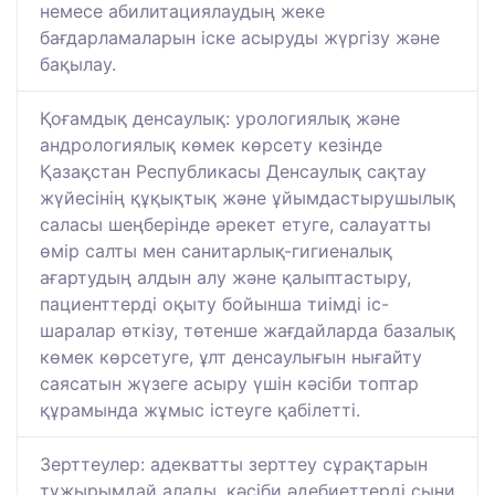
немесе абилитациялаудың жеке
бағдарламаларын іске асыруды жүргізу және
бақылау.
Қоғамдық денсаулық: урологиялық және
андрологиялық көмек көрсету кезінде
Қазақстан Республикасы Денсаулық сақтау
жүйесінің құқықтық және ұйымдастырушылық
саласы шеңберінде әрекет етуге, салауатты
өмір салты мен санитарлық-гигиеналық
ағартудың алдын алу және қалыптастыру,
пациенттерді оқыту бойынша тиімді іс-
шаралар өткізу, төтенше жағдайларда базалық
көмек көрсетуге, ұлт денсаулығын нығайту
саясатын жүзеге асыру үшін кәсіби топтар
құрамында жұмыс істеуге қабілетті.
Зерттеулер: адекватты зерттеу сұрақтарын
тұжырымдай алады, кәсіби әдебиеттерді сыни