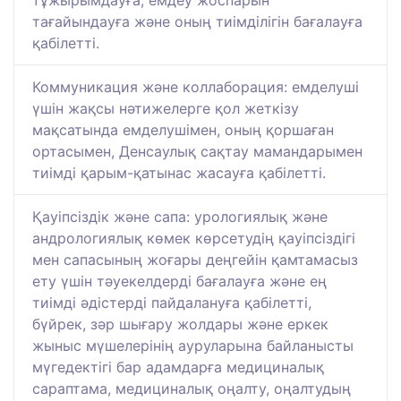
тұжырымдауға, емдеу жоспарын
тағайындауға және оның тиімділігін бағалауға
қабілетті.
Коммуникация және коллаборация: емделуші
үшін жақсы нәтижелерге қол жеткізу
мақсатында емделушімен, оның қоршаған
ортасымен, Денсаулық сақтау мамандарымен
тиімді қарым-қатынас жасауға қабілетті.
Қауіпсіздік және сапа: урологиялық және
андрологиялық көмек көрсетудің қауіпсіздігі
мен сапасының жоғары деңгейін қамтамасыз
ету үшін тәуекелдерді бағалауға және ең
тиімді әдістерді пайдалануға қабілетті,
бүйрек, зәр шығару жолдары және еркек
жыныс мүшелерінің ауруларына байланысты
мүгедектігі бар адамдарға медициналық
сараптама, медициналық оңалту, оңалтудың