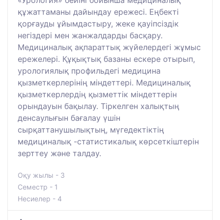
«Урология» бейіні бойынша медициналық
құжаттаманы дайындау ережесі. Еңбекті
қорғауды ұйымдастыру, жеке қауіпсіздік
негіздері мен жанжалдарды басқару.
Медициналық ақпараттық жүйелердегі жұмыс
ережелері. Құқықтық базаны ескере отырып,
урологиялық профильдегі медицина
қызметкерлерінің міндеттері. Медициналық
қызметкерлердің қызметтік міндеттерін
орындауын бақылау. Тіркелген халықтың
денсаулығын бағалау үшін
сырқаттанушылықтың, мүгедектіктің
медициналық -статистикалық көрсеткіштерін
зерттеу және талдау.
Оқу жылы - 3
Семестр - 1
Несиелер - 4