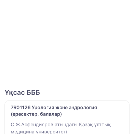
Ұқсас БББ
7R01126 Урология және андрология
(ересектер, балалар)
С.Ж.Асфендияров атындағы Қазақ ұлттық
медицина университеті