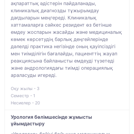
ақпараттық әдістерін пайдаланады,
клиникалық диагнозды тұжырымдау
дағдыларын меңгереді. Клиникалық
хаттамаларға сәйкес резидент өз бетінше
емдеу жоспарын жасайды және медициналық
көмек көрсетудің барлық деңгейлерінде
дәлелді практика негізінде оның қауіпсіздігі
мен тиімділігін бағалайды, пациенттің жауап
реакциясына байланысты емдеуді түзетеді
және андрологиядағы тиімді операциялық
араласуды игереді.
Оқу жылы - 3
Семестр - 1
Несиелер - 20
Урология бөлімшесінде жұмысты
ұйымдастыру