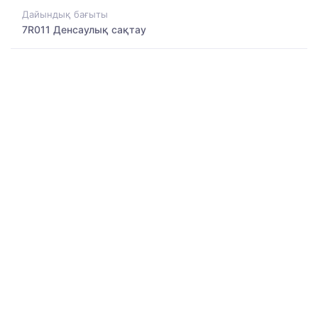
Дайындық бағыты
7R011 Денсаулық сақтау