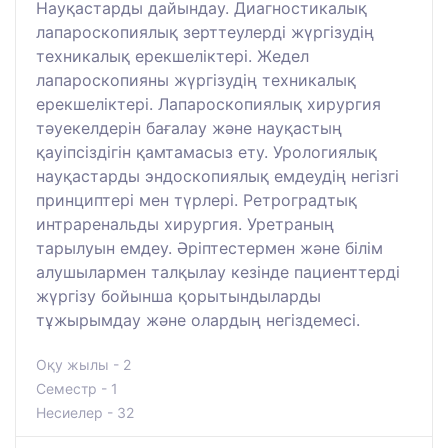
Науқастарды дайындау. Диагностикалық
лапароскопиялық зерттеулерді жүргізудің
техникалық ерекшеліктері. Жедел
лапароскопияны жүргізудің техникалық
ерекшеліктері. Лапароскопиялық хирургия
тәуекелдерін бағалау және науқастың
қауіпсіздігін қамтамасыз ету. Урологиялық
науқастарды эндоскопиялық емдеудің негізгі
принциптері мен түрлері. Ретроградтық
интраренальды хирургия. Уретраның
тарылуын емдеу. Әріптестермен және білім
алушылармен талқылау кезінде пациенттерді
жүргізу бойынша қорытындыларды
тұжырымдау және олардың негіздемесі.
Оқу жылы - 2
Семестр - 1
Несиелер - 32