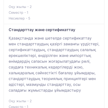
Оқу жылы - 2
Семестр - 1
Несиелер - 5
Стандарттау және сертификаттау
Қазақстанда және шетелде сертификаттау
мен стандарттаудың қазіргі заманғы үрдістері,
сертификаттаудың, стандарттаудың салалық
ерекшеліктері, өндірілген және импорттық
өнімдердің сапасын жоғарылатудағы рөлі,
саудаға техникалық кедергілерді жою,
халықаралық сәйкестікті бағалау ұйымдары,
стандарттаудың теориялық принциптері мен
әдістері, мазмұнды стандарттау, осы
саладағы жұмыстарды ұйымдастыру
Оқу жылы - 2
Семестр - 1