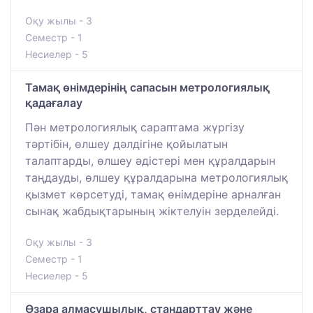
Оқу жылы - 3
Семестр - 1
Несиелер - 5
Тамақ өнімдерінің сапасын метрологиялық
қадағалау
Пән метрологиялық сараптама жүргізу
тәртібін, өлшеу дәлдігіне қойылатын
талаптарды, өлшеу әдістері мен құралдарын
таңдауды, өлшеу құралдарына метрологиялық
қызмет көрсетуді, тамақ өнімдеріне арналған
сынақ жабдықтарының жіктелуін зерделейді.
Оқу жылы - 3
Семестр - 1
Несиелер - 5
Өзара алмасушылық, стандарттау және