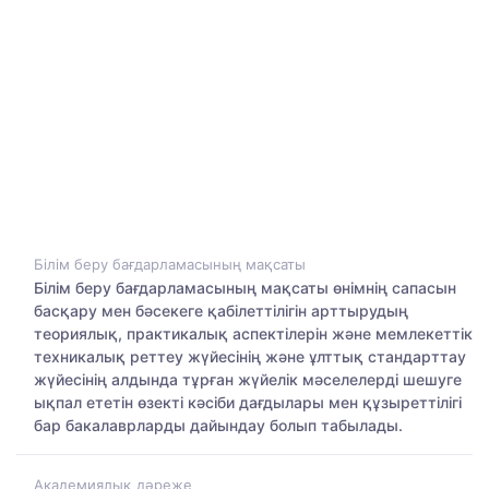
Білім беру бағдарламасының мақсаты
Білім беру бағдарламасының мақсаты өнімнің сапасын
басқару мен бәсекеге қабілеттілігін арттырудың
теориялық, практикалық аспектілерін және мемлекеттік
техникалық реттеу жүйесінің және ұлттық стандарттау
жүйесінің алдында тұрған жүйелік мәселелерді шешуге
ықпал ететін өзекті кәсіби дағдылары мен құзыреттілігі
бар бакалаврларды дайындау болып табылады.
Академиялық дәреже