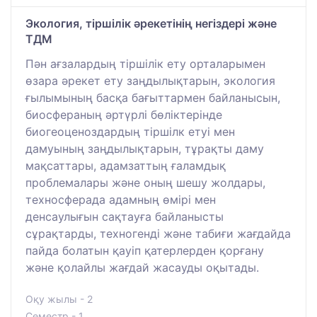
Экология, тіршілік әрекетінің негіздері және
ТДМ
Пән ағзалардың тіршілік ету орталарымен
өзара әрекет ету заңдылықтарын, экология
ғылымының басқа бағыттармен байланысын,
биосфераның әртүрлі бөліктерінде
биогеоценоздардың тіршілк етуі мен
дамуының заңдылықтарын, тұрақты даму
мақсаттары, адамзаттың ғаламдық
проблемалары және оның шешу жолдары,
техносферада адамның өмірі мен
денсаулығын сақтауға байланысты
сұрақтарды, техногенді және табиғи жағдайда
пайда болатын қауіп қатерлерден қорғану
және қолайлы жағдай жасауды оқытады.
Оқу жылы - 2
Семестр - 1