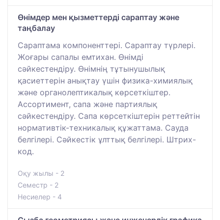
Өнімдер мен қызметтерді сараптау және
таңбалау
Сараптама компоненттері. Сараптау түрлері.
Жоғары сапалы емтихан. Өнімді
сәйкестендіру. Өнімнің тұтынушылық
қасиеттерін анықтау үшін физика-химиялық
және органолептикалық көрсеткіштер.
Ассортимент, сапа және партиялық
сәйкестендіру. Сапа көрсеткіштерін реттейтін
нормативтік-техникалық құжаттама. Сауда
белгілері. Сәйкестік ұлттық белгілері. Штрих-
код.
Оқу жылы - 2
Семестр - 2
Несиелер - 4
Сызба геометриясы және инженерлік графика