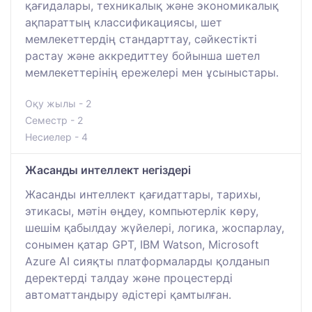
қағидалары, техникалық және экономикалық
ақпараттың классификациясы, шет
мемлекеттердің стандарттау, сәйкестікті
растау және аккредиттеу бойынша шетел
мемлекеттерінің ережелері мен ұсыныстары.
Оқу жылы - 2
Семестр - 2
Несиелер - 4
Жасанды интеллект негіздері
Жасанды интеллект қағидаттары, тарихы,
этикасы, мәтін өңдеу, компьютерлік көру,
шешім қабылдау жүйелері, логика, жоспарлау,
сонымен қатар GPT, IBM Watson, Microsoft
Azure AI сияқты платформаларды қолданып
деректерді талдау және процестерді
автоматтандыру әдістері қамтылған.