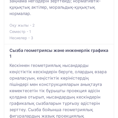
заңнама негіздерін зерттейді; нормативтік-
құқықтық актілер, моральдық-құқықтық
нормалар.
Оқу жылы - 2
Семестр - 1
Несиелер - 3
Сызба геометриясы және инженерлік графика
1
Кескіннен геометриялық нысандарды
кеңістіктік кескіндерін беруге, олардың өзара
орналасуын, кеңістіктік көріністердің
пішіндері мен конструкцияларын анықтауға
көмектесетін тік бұрышты проекция әдісін
қолдана отырып, нысандардың кескіндерін
графикалық сызбаларын тұрғызу әдістерін
зерттеу. Сызба бойынша геометриялық
фигуралардың жазық проекциялық