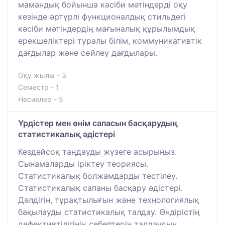
мамандық бойынша кәсіби мәтіндерді оқу
кезінде әртүрлі функционалдық стильдегі
кәсіби мәтіндердің мағыналық құрылымдық
ерекшеліктері туралы білім, коммуникативтік
дағдылар және сөйлеу дағдылары.
Оқу жылы - 3
Семестр - 1
Несиелер - 5
Үрдістер мен өнім сапасын басқарудың
статистикалық әдістері
Кездейсоқ таңдауды жүзеге асырыңыз.
Сынамаларды іріктеу теориясы.
Статистикалық болжамдарды тестілеу.
Статистикалық сапаны басқару әдістері.
Дәлдігін, тұрақтылығын және технологиялық
бақылауды статистикалық талдау. Өндірістің
дефективтілігінің себептерін талдаудың