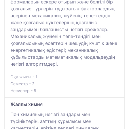
формаларын ескере отырып және белгілі бір
қозғалыс түрлерін тудыратын факторлардың
әсерінен механикалық жүйенің тепе-теңдік
және қозғалыс нүктелерінің қозғалыс
заңдарымен байланысты негізгі ережелер.
Механикалық жүйенің тепе-теңдігі мен
қозғалысының есептерін шешудің күштік және
энергетикалық әдістері; механикалық
құбылыстарды математикалық модельдеудің
негізгі алгоритмдері.
Оқу жылы - 1
Семестр - 2
Несиелер - 5
Жалпы химия
Пән химияның негізгі заңдары мен
түсініктерін, заттың құрылысы мен
қасиеттерін, ерітінділердегі химиялық