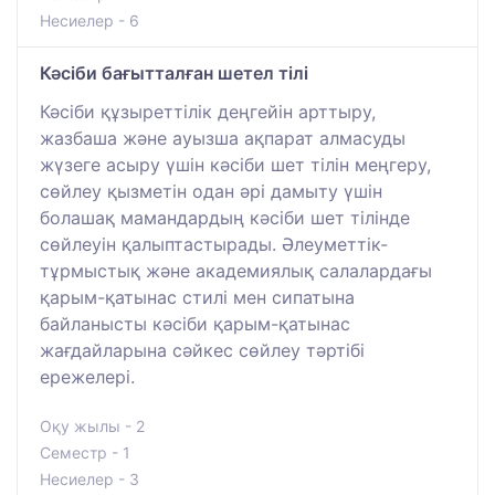
Несиелер - 6
Кәсіби бағытталған шетел тілі
Кәсіби құзыреттілік деңгейін арттыру,
жазбаша және ауызша ақпарат алмасуды
жүзеге асыру үшін кәсіби шет тілін меңгеру,
сөйлеу қызметін одан әрі дамыту үшін
болашақ мамандардың кәсіби шет тілінде
сөйлеуін қалыптастырады. Әлеуметтік-
тұрмыстық және академиялық салалардағы
қарым-қатынас стилі мен сипатына
байланысты кәсіби қарым-қатынас
жағдайларына сәйкес сөйлеу тәртібі
ережелері.
Оқу жылы - 2
Семестр - 1
Несиелер - 3