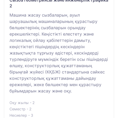
2
Машина жасау сызбаларын, ауыл
шаруашылық машиналарының құрастыру
бөлшектерінің сызбаларын орындау
ерекшеліктері. Кеңістікті елестету және
логикалық ойлау қабілеттерін дамыту,
кеңістіктегі пішіндердің кескіндерін
жазықтықта тұрғызу әдістері, кескіндерді
түрлендіруге мүмкіндік беретін осы пішіндерді
өлшеу, конструкторлық құжаттаманың
бірыңғай жүйесі (КҚБЖ) стандартына сәйкес
конструкторлық құжаттаманы дайындау
ережелері, жеке бөлшектер мен құрастыру
бұйымдарын жасау және оқу.
Оқу жылы - 2
Семестр - 2
Несиелер - 3