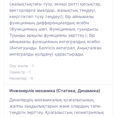
(жазықтықтағы түзу, екінші ретті қисықтар,
векторларға амалдар, жазықтық теңдеуі,
кеңістіктегі түзу теңдеуі); бір айнымалы
функцияның дифференциалдық есебін
(Функцияның шегі. Функцияның туындысы.
Туынды арқылы функцияны зерттеу.); бір
айнымалы функцияның интегралдық есебін
(Антитуынды. Белгісіз интеграл. Анықталған
интегралды қолдану) қарастырады.
Оқу жылы - 1
Семестр - 1
Несиелер - 4
Инженерлік механика (Статика, Динамика)
Денелердің механикалық қозғалысының
жалпы заңдылықтарын және олардың тепе-
теңдігін зерттеу. Қозғалыстың геометриялық