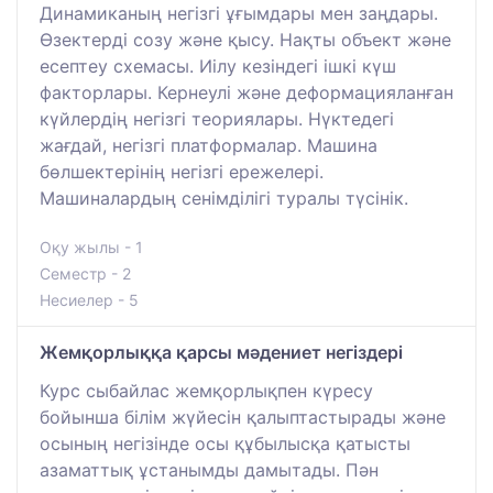
Динамиканың негізгі ұғымдары мен заңдары.
Өзектерді созу және қысу. Нақты объект және
есептеу схемасы. Иілу кезіндегі ішкі күш
факторлары. Кернеулі және деформацияланған
күйлердің негізгі теориялары. Нүктедегі
жағдай, негізгі платформалар. Машина
бөлшектерінің негізгі ережелері.
Машиналардың сенімділігі туралы түсінік.
Оқу жылы - 1
Семестр - 2
Несиелер - 5
Жемқорлыққа қарсы мәдениет негіздері
Курс сыбайлас жемқорлықпен күресу
бойынша білім жүйесін қалыптастырады және
осының негізінде осы құбылысқа қатысты
азаматтық ұстанымды дамытады. Пән