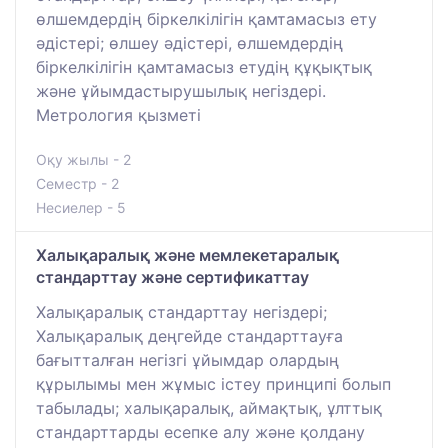
өлшемдердің біркелкілігін қамтамасыз ету
әдістері; өлшеу әдістері, өлшемдердің
біркелкілігін қамтамасыз етудің құқықтық
және ұйымдастырушылық негіздері.
Метрология қызметі
Оқу жылы - 2
Семестр - 2
Несиелер - 5
Халықаралық және мемлекетаралық
стандарттау және сертификаттау
Халықаралық стандарттау негіздері;
Халықаралық деңгейде стандарттауға
бағытталған негізгі ұйымдар олардың
құрылымы мен жұмыс істеу принципі болып
табылады; халықаралық, аймақтық, ұлттық
стандарттарды есепке алу және қолдану