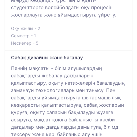
студенттерге волейболдағы оқу процесін
жоспарлауға және ұйымдастыруға үйрету.
Оқу жылы - 2
Семестр - 1
Несиелер - 5
Сабақ дизайны және бағалау
Пәннің мақсаты - білім алушылардың
сабақтарды жобалау дағдыларын
қалыптастыру, оқыту нәтижелерін бағалаудың
заманауи технологияларымен танысу. Пән
сабақтарды ұйымдастыруға шығармашылық
көзқарасты қалыптастыруға, сабақ жоспарын
құруға, оқыту сапасын бақылауды жүзеге
асыруға, мақсат қоюға байланысты кәсіби
дағдылар мен дағдыларды дамытуға, білімді
тексеру және кері байланыс алу үшін