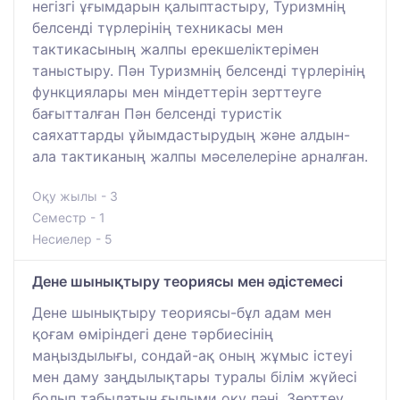
негізгі ұғымдарын қалыптастыру, Туризмнің
белсенді түрлерінің техникасы мен
тактикасының жалпы ерекшеліктерімен
таныстыру. Пән Туризмнің белсенді түрлерінің
функциялары мен міндеттерін зерттеуге
бағытталған Пән белсенді туристік
саяхаттарды ұйымдастырудың және алдын-
ала тактиканың жалпы мәселелеріне арналған.
Оқу жылы - 3
Семестр - 1
Несиелер - 5
Дене шынықтыру теориясы мен әдістемесі
Дене шынықтыру теориясы-бұл адам мен
қоғам өміріндегі дене тәрбиесінің
маңыздылығы, сондай-ақ оның жұмыс істеуі
мен даму заңдылықтары туралы білім жүйесі
болып табылатын ғылыми оқу пәні. Зерттеу