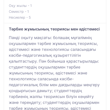
Оқу жылы - 1
Семестр - 1
Несиелер - 5
Тәрбие жұмысының теориясы мен әдістемесі
Пәнді оқыту мақсаты: болашақ мұғалімнің
оқушылармен тәрбие жұмысының теориясы,
әдістемесі және технологиясы саласындағы
кәсіби-педагогикалық құзыреттілігін
қалыптастыру. Пән бойынша қарастырылады:
студенттердің оқушылармен тәрбие
жұмысының теориясы, әдістемесі және
технологиясы саласында кәсіби-
педагогикалық білім мен дағдыларды меңгеру
қондырғысын дамыту; студенттердің
тәрбиенің жалпы теориясын білуін кеңейту
және тереңдету; студенттердің оқушылармен
тәрбие жұмысының теориясы, әдістемесі