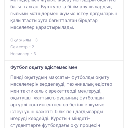
бағытталған. Бұл курста білім алушылардың
ғылыми мәтіндермен жұмыс істеу дағдыларын
қалыптастыруға бағытталған бірқатар
мәселелер қарастырылады.
Оқу жылы - 3
Семестр - 2
Несиелер - 3
Футбол оқыту әдістемесімен
Пәнді оқытудың мақсаты- футболды оқыту
мәселелерін зерделеуді, техникалық әдістер
мен тактикалық әрекеттерді меңгеруді,
оқытушы-жаттықтырушының футболдан
әртүрлі контингентпен өз бетінше жұмыс
істеуі үшін қажетті білік пен дағдыларды
игеруді көздейді. Курстың міндеті-
студенттерге футболдағы оқу процесін