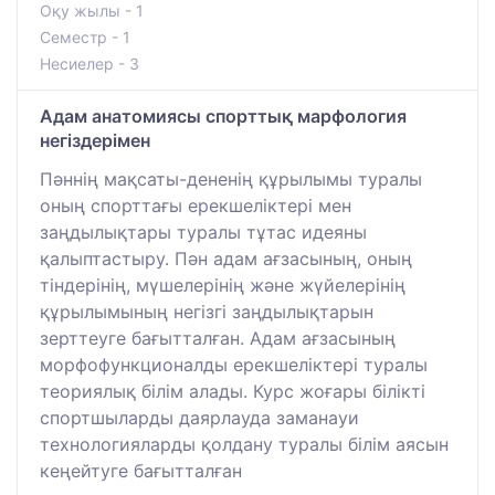
Оқу жылы - 1
Семестр - 1
Несиелер - 3
Адам анатомиясы спорттық марфология
негіздерімен
Пәннің мақсаты-дененің құрылымы туралы
оның спорттағы ерекшеліктері мен
заңдылықтары туралы тұтас идеяны
қалыптастыру. Пән адам ағзасының, оның
тіндерінің, мүшелерінің және жүйелерінің
құрылымының негізгі заңдылықтарын
зерттеуге бағытталған. Адам ағзасының
морфофункционалды ерекшеліктері туралы
теориялық білім алады. Курс жоғары білікті
спортшыларды даярлауда заманауи
технологияларды қолдану туралы білім аясын
кеңейтуге бағытталған