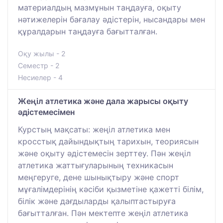
материалдың мазмұнын таңдауға, оқыту
нәтижелерін бағалау әдістерін, нысандары мен
құралдарын таңдауға бағытталған.
Оқу жылы - 2
Семестр - 2
Несиелер - 4
Жеңіл атлетика және дала жарысы оқыту
әдістемесімен
Курстың мақсаты: жеңіл атлетика мен
кросстық дайындықтың тарихын, теориясын
және оқыту әдістемесін зерттеу. Пән жеңіл
атлетика жаттығуларының техникасын
меңгеруге, дене шынықтыру және спорт
мұғалімдерінің кәсіби қызметіне қажетті білім,
білік және дағдыларды қалыптастыруға
бағытталған. Пән мектепте жеңіл атлетика