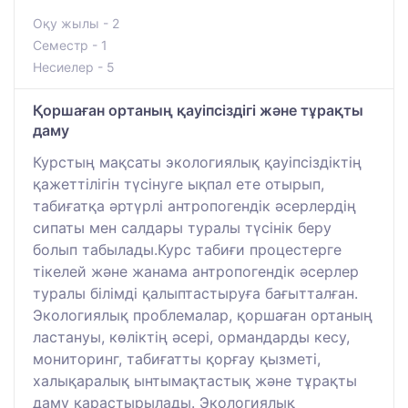
Оқу жылы - 2
Семестр - 1
Несиелер - 5
Қоршаған ортаның қауіпсіздігі және тұрақты
даму
Курстың мақсаты экологиялық қауіпсіздіктің
қажеттілігін түсінуге ықпал ете отырып,
табиғатқа әртүрлі антропогендік әсерлердің
сипаты мен салдары туралы түсінік беру
болып табылады.Курс табиғи процестерге
тікелей және жанама антропогендік әсерлер
туралы білімді қалыптастыруға бағытталған.
Экологиялық проблемалар, қоршаған ортаның
ластануы, көліктің әсері, ормандарды кесу,
мониторинг, табиғатты қорғау қызметі,
халықаралық ынтымақтастық және тұрақты
даму қарастырылады. Экологиялық