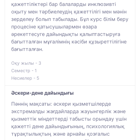
қажеттіліктері бар балаларды инклюзивті
оқыту мен тәрбиелеудің қажеттілігі мен мәнін
зерделеу болып табылады. Бұл курс білім беру
процесіне қатысушылармен өзара
әрекеттесуге дайындықты қалыптастыруға
бағытталған мұғалімнің кәсіби құзыреттілігіне
бағытталған.
Оқу жылы - 3
Семестр - 1
Несиелер - 5
Әскери-дене дайындығы
Пәннің мақсаты: әскери қызметшілерде
экстремалды жағдайларда жауынгерлік және
қызметтік міндеттерді табысты орындау үшін
қажетті дене дайындығының, психологиялық
тұрақтылықтың және арнайы қозғалыс