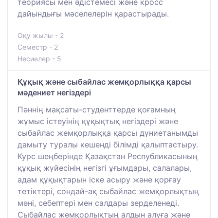
теориясы мен әдістемесі және кросс
дайындығы мәселелерін қарастырады.
Оқу жылы - 2
Семестр - 2
Несиелер - 5
Құқық және сыбайлас жемқорлыққа қарсы
мәдениет негіздері
Пәннің мақсаты-студенттерде қоғамның
жұмыс істеуінің құқықтық негіздері және
сыбайлас жемқорлыққа қарсы дүниетанымды
дамыту туралы кешенді білімді қалыптастыру.
Курс шеңберінде Қазақстан Республикасының
құқық жүйесінің негізгі ұғымдары, салалары,
адам құқықтарын іске асыру және қорғау
тетіктері, сондай-ақ сыбайлас жемқорлықтың
мәні, себептері мен салдары зерделенеді.
Сыбайлас жемқорлықтың алдын алуға және