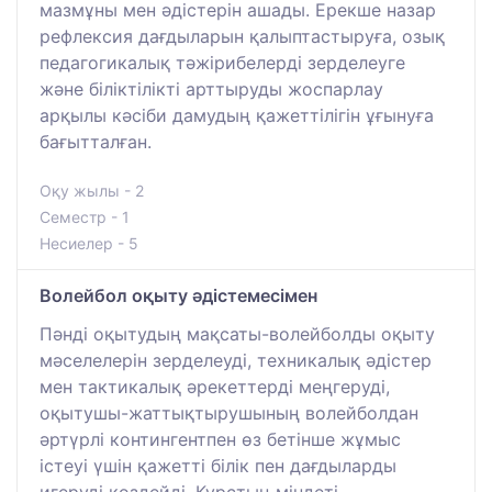
мазмұны мен әдістерін ашады. Ерекше назар
рефлексия дағдыларын қалыптастыруға, озық
педагогикалық тәжірибелерді зерделеуге
және біліктілікті арттыруды жоспарлау
арқылы кәсіби дамудың қажеттілігін ұғынуға
бағытталған.
Оқу жылы - 2
Семестр - 1
Несиелер - 5
Волейбол оқыту әдістемесімен
Пәнді оқытудың мақсаты-волейболды оқыту
мәселелерін зерделеуді, техникалық әдістер
мен тактикалық әрекеттерді меңгеруді,
оқытушы-жаттықтырушының волейболдан
әртүрлі контингентпен өз бетінше жұмыс
істеуі үшін қажетті білік пен дағдыларды
игеруді көздейді. Курстың міндеті-