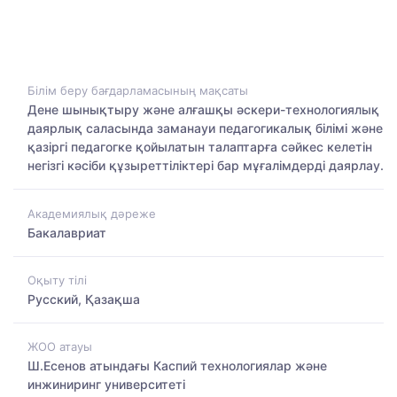
Білім беру бағдарламасының мақсаты
Дене шынықтыру және алғашқы әскери-технологиялық
даярлық саласында заманауи педагогикалық білімі және
қазіргі педагогке қойылатын талаптарға сәйкес келетін
негізгі кәсіби құзыреттіліктері бар мұғалімдерді даярлау.
Академиялық дәреже
Бакалавриат
Оқыту тілі
Русский, Қазақша
ЖОО атауы
Ш.Есенов атындағы Каспий технологиялар және
инжиниринг университеті