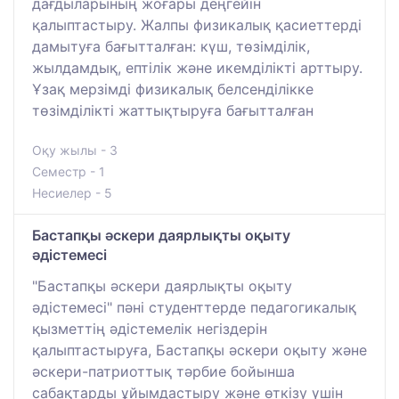
дағдыларының жоғары деңгейін
қалыптастыру. Жалпы физикалық қасиеттерді
дамытуға бағытталған: күш, төзімділік,
жылдамдық, ептілік және икемділікті арттыру.
Ұзақ мерзімді физикалық белсенділікке
төзімділікті жаттықтыруға бағытталған
Оқу жылы - 3
Семестр - 1
Несиелер - 5
Бастапқы әскери даярлықты оқыту
әдістемесі
"Бастапқы әскери даярлықты оқыту
әдістемесі" пәні студенттерде педагогикалық
қызметтің әдістемелік негіздерін
қалыптастыруға, Бастапқы әскери оқыту және
әскери-патриоттық тәрбие бойынша
сабақтарды ұйымдастыру және өткізу үшін