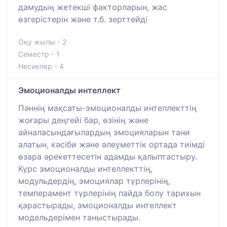
дамудың жетекші факторларын, жас
өзгерістерін және т.б. зерттейді
Оқу жылы - 2
Семестр - 1
Несиелер - 4
Эмоционалды интеллект
Пәннің мақсаты-эмоционалды интеллекттің
жоғары деңгейі бар, өзінің және
айналасындағылардың эмоцияларын тани
алатын, кәсіби және әлеуметтік ортада тиімді
өзара әрекеттесетін адамды қалыптастыру.
Курс эмоционалды интеллекттің,
модульдердің, эмоциялар түрлерінің,
темперамент түрлерінің пайда болу тарихын
қарастырады, эмоционалды интеллект
модельдерімен таныстырады.