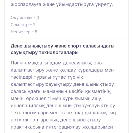
жоспарлауға және ұйымдастыруға үйрету.
Оқу жылы - 3
Семестр - 2
Несиелер - 5
Дене шынықтыру және спорт саласындағы
сауықтыру технологиялары
Пәннің мақсаты адам денсаулығы, оны
қалыптастыру және қолдау құралдары мен
тәсілдері туралы тұтас түсінік
қалыптастыру;сауықтыру дене шынықтыру
саласындағы маманның кәсіби қызметінің
мәнін, ерекшелігі мен құрылымын ашу;
инновациялық дене шынықтыру-сауықтыру
технологияларымен және оларды халықтың
әртүрлі топтарының дене шынықтыру
практикасына интеграциялау жолдарымен