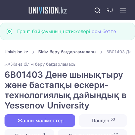
RU
Грант байқауының нәтижелері
осы бетте
Univision.kz
Білім беру бағдарламалары
6B01403 Дене
Жаңа білім беру бағдарламасы
6B01403 Дене шынықтыру
және бастапқы әскери-
технологиялық дайындық в
Yessenov University
53
Жалпы мәліметтер
Пәндер
1
12