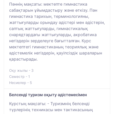
Пәннің мақсаты: мектепте гимнастика
сабақтарын ұйымдастыру және өткізу. Пән
гимнастика тарихын, терминологияны,
жаттығуларды орындау әдістері мен әдістерін,
саптық жаттығуларды, гимнастикалық
снарядтардағы жаттығуларды, акробатика
негіздерін зерделеуге бағытталған. Курс
мектептегі гимнастиканың теориялық және
әдістемелік негіздерін, қауіпсіздік шараларын
қарастырады.
Оқу жылы - 3
Семестр - 1
Несиелер - 5
Белсенді туризм оқыту әдістемесімен
Курстың мақсаты: - Туризмнің белсенді
түрлерінің техникасы мен тактикасының