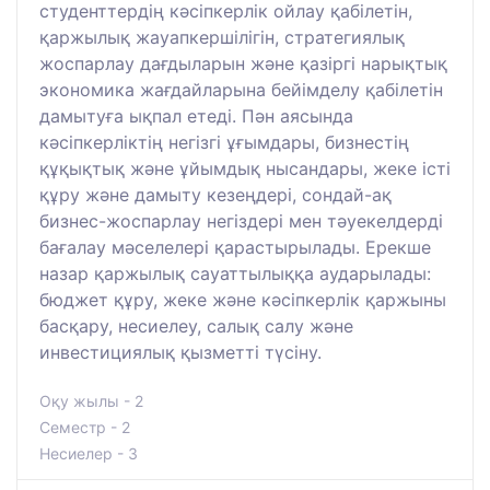
студенттердің кәсіпкерлік ойлау қабілетін,
қаржылық жауапкершілігін, стратегиялық
жоспарлау дағдыларын және қазіргі нарықтық
экономика жағдайларына бейімделу қабілетін
дамытуға ықпал етеді. Пән аясында
кәсіпкерліктің негізгі ұғымдары, бизнестің
құқықтық және ұйымдық нысандары, жеке істі
құру және дамыту кезеңдері, сондай-ақ
бизнес-жоспарлау негіздері мен тәуекелдерді
бағалау мәселелері қарастырылады. Ерекше
назар қаржылық сауаттылыққа аударылады:
бюджет құру, жеке және кәсіпкерлік қаржыны
басқару, несиелеу, салық салу және
инвестициялық қызметті түсіну.
Оқу жылы - 2
Семестр - 2
Несиелер - 3