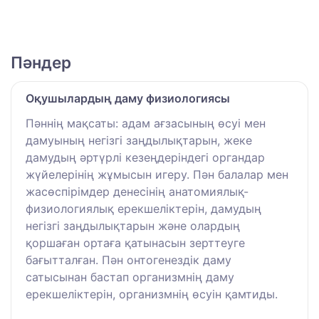
Пәндер
Оқушылардың даму физиологиясы
Пәннің мақсаты: адам ағзасының өсуі мен
дамуының негізгі заңдылықтарын, жеке
дамудың әртүрлі кезеңдеріндегі органдар
жүйелерінің жұмысын игеру. Пән балалар мен
жасөспірімдер денесінің анатомиялық-
физиологиялық ерекшеліктерін, дамудың
негізгі заңдылықтарын және олардың
қоршаған ортаға қатынасын зерттеуге
бағытталған. Пән онтогенездік даму
сатысынан бастап организмнің даму
ерекшеліктерін, организмнің өсуін қамтиды.