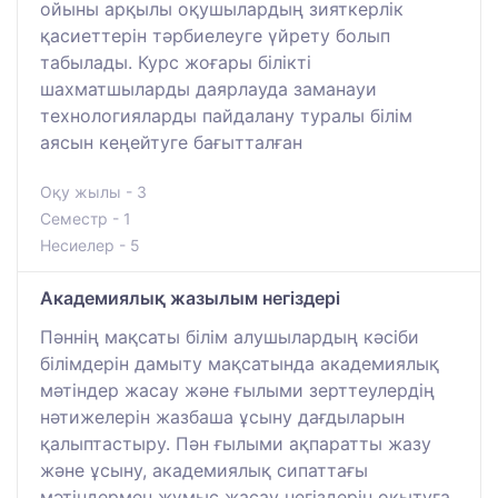
ойыны арқылы оқушылардың зияткерлік
қасиеттерін тәрбиелеуге үйрету болып
табылады. Курс жоғары білікті
шахматшыларды даярлауда заманауи
технологияларды пайдалану туралы білім
аясын кеңейтуге бағытталған
Оқу жылы - 3
Семестр - 1
Несиелер - 5
Академиялық жазылым негіздері
Пәннің мақсаты білім алушылардың кәсіби
білімдерін дамыту мақсатында академиялық
мәтіндер жасау және ғылыми зерттеулердің
нәтижелерін жазбаша ұсыну дағдыларын
қалыптастыру. Пән ғылыми ақпаратты жазу
және ұсыну, академиялық сипаттағы
мәтіндермен жұмыс жасау негіздерін оқытуға