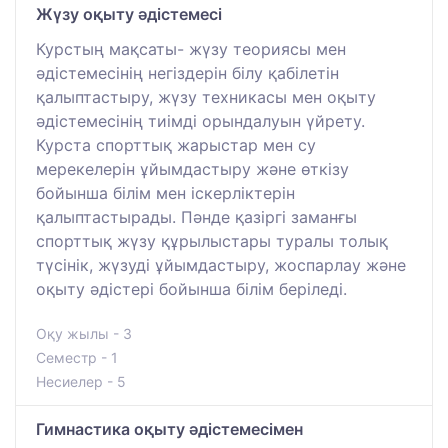
Жүзу оқыту әдістемесі
Курстың мақсаты- жүзу теориясы мен
әдістемесінің негіздерін білу қабілетін
қалыптастыру, жүзу техникасы мен оқыту
әдістемесінің тиімді орындалуын үйрету.
Курста спорттық жарыстар мен су
мерекелерін ұйымдастыру және өткізу
бойынша білім мен іскерліктерін
қалыптастырады. Пәнде қазіргі заманғы
спорттық жүзу құрылыстары туралы толық
түсінік, жүзуді ұйымдастыру, жоспарлау және
оқыту әдістері бойынша білім беріледі.
Оқу жылы - 3
Семестр - 1
Несиелер - 5
Гимнастика оқыту әдістемесімен