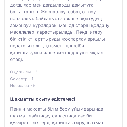
дағдылар мен дағдыларды дамытуға
бағытталған. Жоспарлау, сабақ өткізу,
пәнаралық байланыстар және оқытудың
заманауи құралдары мен әдістерін қолдану
мәселелері қарастырылады. Пәнді игеру
біліктілікті арттыруды жоспарлау арқылы
педагогикалық қызметтің кәсіби
қалыптасуына және жетілдірілуіне ықпал
етеді.
Оқу жылы - 3
Семестр - 1
Несиелер - 5
Шахматты оқыту әдістемесі
Пәннің мақсаты білім беру ұйымдарында
шахмат дайындау саласында кәсіби
құзыреттіліктерді қалыптастыру, шахмат