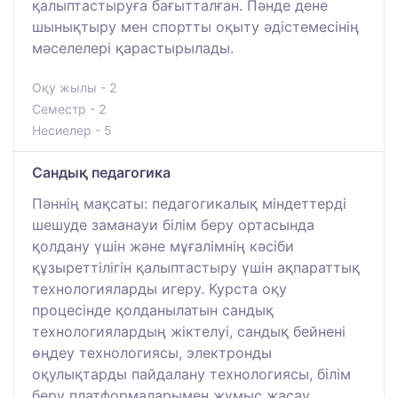
қалыптастыруға бағытталған. Пәнде дене
шынықтыру мен спортты оқыту әдістемесінің
мәселелері қарастырылады.
Оқу жылы - 2
Семестр - 2
Несиелер - 5
Сандық педагогика
Пәннің мақсаты: педагогикалық міндеттерді
шешуде заманауи білім беру ортасында
қолдану үшін және мұғалімнің кәсіби
құзыреттілігін қалыптастыру үшін ақпараттық
технологияларды игеру. Курста оқу
процесінде қолданылатын сандық
технологиялардың жіктелуі, сандық бейнені
өңдеу технологиясы, электронды
оқулықтарды пайдалану технологиясы, білім
беру платформаларымен жұмыс жасау