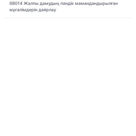
6B014 Жалпы дамудың пәндік мамандандырылған
мұғалімдерін даярлау