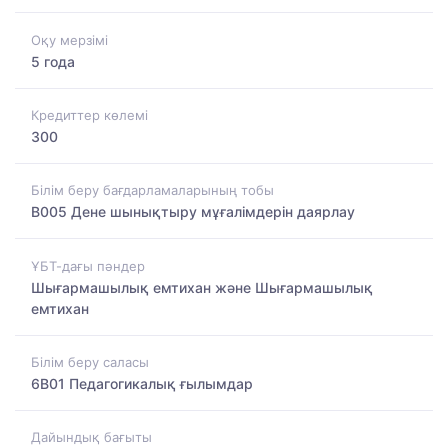
Оқу мерзімі
5 года
Кредиттер көлемі
300
Білім беру бағдарламаларының тобы
B005 Дене шынықтыру мұғалімдерін даярлау
ҰБТ-дағы пәндер
Шығармашылық емтихан және Шығармашылық
емтихан
Білім беру саласы
6B01 Педагогикалық ғылымдар
Дайындық бағыты