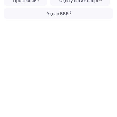
Профессии
Оқыту нәтижелері
5
Ұқсас БББ