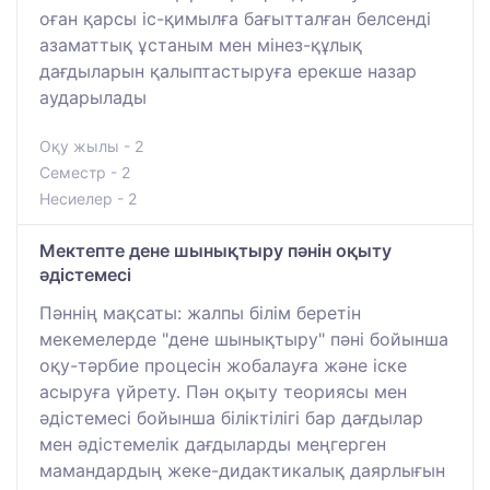
оған қарсы іс-қимылға бағытталған белсенді
азаматтық ұстаным мен мінез-құлық
дағдыларын қалыптастыруға ерекше назар
аударылады
Оқу жылы - 2
Семестр - 2
Несиелер - 2
Мектепте дене шынықтыру пәнін оқыту
әдістемесі
Пәннің мақсаты: жалпы білім беретін
мекемелерде "дене шынықтыру" пәні бойынша
оқу-тәрбие процесін жобалауға және іске
асыруға үйрету. Пән оқыту теориясы мен
әдістемесі бойынша біліктілігі бар дағдылар
мен әдістемелік дағдыларды меңгерген
мамандардың жеке-дидактикалық даярлығын