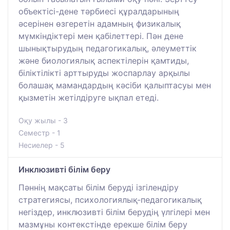
объектісі-дене тәрбиесі құралдарының
әсерінен өзгеретін адамның физикалық
мүмкіндіктері мен қабілеттері. Пән дене
шынықтырудың педагогикалық, әлеуметтік
және биологиялық аспектілерін қамтиды,
біліктілікті арттыруды жоспарлау арқылы
болашақ мамандардың кәсіби қалыптасуы мен
қызметін жетілдіруге ықпал етеді.
Оқу жылы - 3
Семестр - 1
Несиелер - 5
Инклюзивті білім беру
Пәннің мақсаты білім беруді ізгілендіру
стратегиясы, психологиялық-педагогикалық
негіздер, инклюзивті білім берудің үлгілері мен
мазмұны контекстінде ерекше білім беру