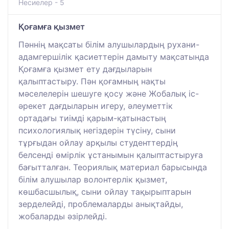
Несиелер - 5
Қоғамға қызмет
Пәннің мақсаты білім алушылардың рухани-
адамгершілік қасиеттерін дамыту мақсатында
Қоғамға қызмет ету дағдыларын
қалыптастыру. Пән қоғамның нақты
мәселелерін шешуге қосу және Жобалық іс-
әрекет дағдыларын игеру, әлеуметтік
ортадағы тиімді қарым-қатынастың
психологиялық негіздерін түсіну, сыни
тұрғыдан ойлау арқылы студенттердің
белсенді өмірлік ұстанымын қалыптастыруға
бағытталған. Теориялық материал барысында
білім алушылар волонтерлік қызмет,
көшбасшылық, сыни ойлау тақырыптарын
зерделейді, проблемаларды анықтайды,
жобаларды әзірлейді.