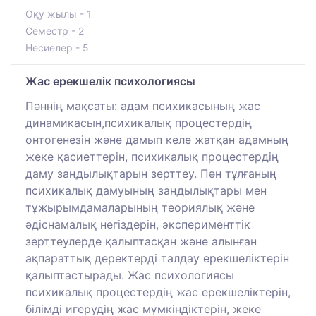
Оқу жылы - 1
Семестр - 2
Несиелер - 5
Жас ерекшелік психологиясы
Пәннің мақсаты: адам психикасының жас
динамикасын,психикалық процестердің
онтогенезін және дамып келе жатқан адамның
жеке қасиеттерін, психикалық процестердің
даму заңдылықтарын зерттеу. Пән тұлғаның
психикалық дамуының заңдылықтары мен
тұжырымдамаларының теориялық және
әдіснамалық негіздерін, эксперименттік
зерттеулерде қалыптасқан және алынған
ақпараттық деректерді талдау ерекшеліктерін
қалыптастырады. Жас психологиясы
психикалық процестердің жас ерекшеліктерін,
білімді игерудің жас мүмкіндіктерін, жеке