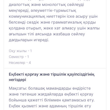
диалогтық және монологтық сөйлеуді
меңгереді, әлеуметтік-тұрмыстық
коммуникациялық ниеттерін іске асыру үшін
белсенді сөздік және грамматикалық қорды
қолдана отырып, жеке хат алмасу үшін жалпы
ағылшын тілі аясында жазбаша сөйлеу
дағдыларын игереді.
Оқу жылы - 1
Семестр - 1
Несиелер - 4
Еңбекті қорғау және тіршілік қауіпсіздігінің
негіздері
Мақсаты: болашақ мамандарды өндірісте
және төтенше жағдайларда еңбекті қорғау
бойынша қажетті біліммен қамтамасыз ету.
Еңбек қызметі және адамның тіршілік ету