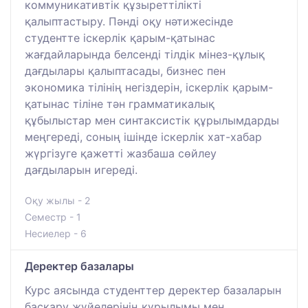
коммуникативтік құзыреттілікті
қалыптастыру. Пәнді оқу нәтижесінде
студентте іскерлік қарым-қатынас
жағдайларында белсенді тілдік мінез-құлық
дағдылары қалыптасады, бизнес пен
экономика тілінің негіздерін, іскерлік қарым-
қатынас тіліне тән грамматикалық
құбылыстар мен синтаксистік құрылымдарды
меңгереді, соның ішінде іскерлік хат-хабар
жүргізуге қажетті жазбаша сөйлеу
дағдыларын игереді.
Оқу жылы - 2
Семестр - 1
Несиелер - 6
Деректер базалары
Курс аясында студенттер деректер базаларын
басқару жүйелерінің құрылымы мен