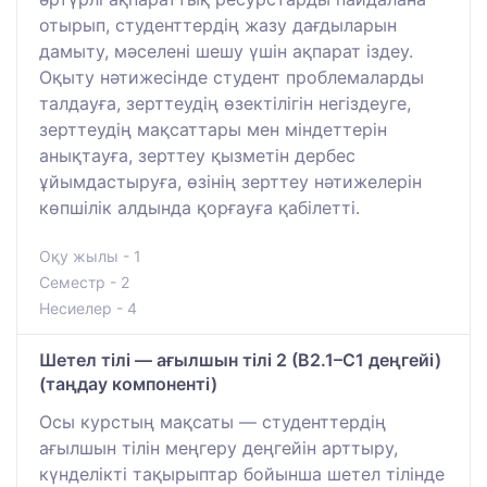
отырып, студенттердің жазу дағдыларын
дамыту, мәселені шешу үшін ақпарат іздеу.
Оқыту нәтижесінде студент проблемаларды
талдауға, зерттеудің өзектілігін негіздеуге,
зерттеудің мақсаттары мен міндеттерін
анықтауға, зерттеу қызметін дербес
ұйымдастыруға, өзінің зерттеу нәтижелерін
көпшілік алдында қорғауға қабілетті.
Оқу жылы - 1
Семестр - 2
Несиелер - 4
Шетел тілі — ағылшын тілі 2 (B2.1–C1 деңгейі)
(таңдау компоненті)
Осы курстың мақсаты — студенттердің
ағылшын тілін меңгеру деңгейін арттыру,
күнделікті тақырыптар бойынша шетел тілінде