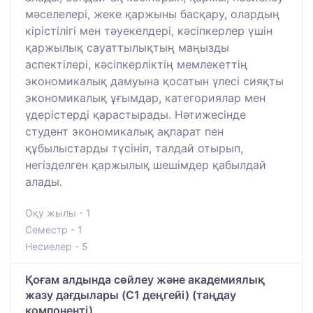
мәселелері, жеке қаржыны басқару, олардың
кірістілігі мен тәуекелдері, кәсіпкерлер үшін
қаржылық сауаттылықтың маңызды
аспектілері, кәсіпкерліктің мемлекеттің
экономикалық дамуына қосатын үлесі сияқты
экономикалық ұғымдар, категориялар мен
үдерістерді қарастырады. Нәтижесінде
студент экономикалық ақпарат пен
құбылыстарды түсініп, талдай отырып,
негізделген қаржылық шешімдер қабылдай
алады.
Оқу жылы - 1
Семестр - 1
Несиелер - 5
Қоғам алдында сөйлеу және академиялық
жазу дағдылары (C1 деңгейі) (таңдау
компоненті)