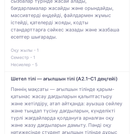
сызбалар түрінде жасай алады,
бағдарламалар жасайды және орындайды,
массивтерді өңдейді, файлдармен жұмыс
істейді, қателерді жояды, кодты
стандарттарға сәйкес жазады және жазбаша
есептер шығарады.
Оқу жылы - 1
Семестр - 1
Несиелер - 5
Шетел тілі — ағылшын тілі (A2.1–C1 деңгейі)
Пәннің мақсаты — ағылшын тілінде қарым-
қатынас жасау дағдыларын қалыптастыру
және жетілдіру, атап айтқанда: ауызша сөйлеу
және тыңдап түсіну дағдыларын, күнделікті
түрлі жағдайларда қолдануға арналған оқу
және жазу дағдыларын дамыту. Пәнді оқу
нәтижесінде студент ағылшын тілінде дұрыс