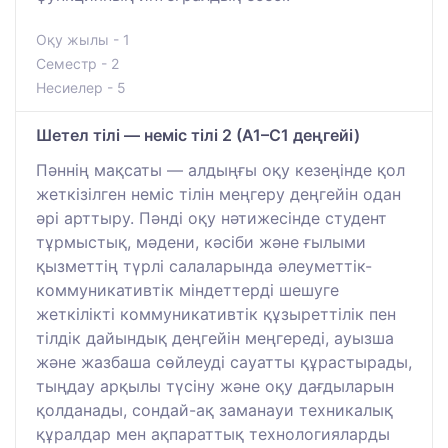
Оқу жылы - 1
Семестр - 2
Несиелер - 5
Шетел тілі — неміс тілі 2 (A1–C1 деңгейі)
Пәннің мақсаты — алдыңғы оқу кезеңінде қол
жеткізілген неміс тілін меңгеру деңгейін одан
әрі арттыру. Пәнді оқу нәтижесінде студент
тұрмыстық, мәдени, кәсіби және ғылыми
қызметтің түрлі салаларында әлеуметтік-
коммуникативтік міндеттерді шешуге
жеткілікті коммуникативтік құзыреттілік пен
тілдік дайындық деңгейін меңгереді, ауызша
және жазбаша сөйлеуді сауатты құрастырады,
тыңдау арқылы түсіну және оқу дағдыларын
қолданады, сондай-ақ заманауи техникалық
құралдар мен ақпараттық технологияларды