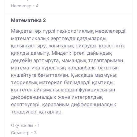
Несиелер - 4
Математика 2
Мақсаты: әр түрлі технологиялық мәселелерді
математикалық зерттеуде дағдыларды
қалыптастыру, логикалық ойлауды, кеңістіктік
қиялды дамыту. Міндеті: іргелі дайындық
деңгейін арттыруға, мамандық талаптарымен
математика курсының қолданбалы бағытын
күшейтуге бағытталған. Қысқаша мазмұны:
теориялық материал бөлімдерді қамтиды:
көптеген айнымалылардың функциясының
дифференциалдық және интегралдық
есептеулері, қарапайым дифференциалдық
теңдеулер, қатарлар.
Оқу жылы - 1
Семестр - 2