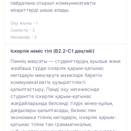
пайдалана отырып коммуникативтік
міндеттерді шеше алады.
Оқу жылы - 1
Семестр - 2
Несиелер - 2
Іскерлік неміс тілі (B2.2–C1 деңгейі)
Пәннің мақсаты — студенттердің ауызша және
жазбаша түрде іскерлік қарым-қатынас
негіздерін меңгеруге мүмкіндік беретін
коммуникативтік құзыреттілікті
қалыптастыру. Пәнді оқу нәтижесінде
студентте іскерлік қарым-қатынас
жағдайларында белсенді тілдік мінез-құлық
дағдылары қалыптасады, бизнес пен
экономика тілінің негіздерін, іскерлік қарым-
қатынас тіліне тән грамматикалық