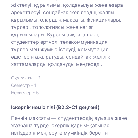
жіктелуі, құрылымы, қолданылуы және өзара
әрекеттесуі, сондай-ақ желілердің жалпы
құрылымы, олардың мақсаты, функциялары,
түрлері, топологиясы және негізгі
құрылғылары. Курсты аяқтаған соң
студенттер әртүрлі телекоммуникация
түрлерімен жұмыс істеуді, коммутация
әдістерін ажыратуды, сондай-ақ желілік
хаттамаларды қолдануды меңгереді.
Оқу жылы - 2
Семестр - 1
Несиелер - 5
Іскерлік неміс тілі (B2.2–C1 деңгейі)
Пәннің мақсаты — студенттердің ауызша және
жазбаша түрде іскерлік қарым-қатынас
негіздерін меңгеруге мүмкіндік беретін