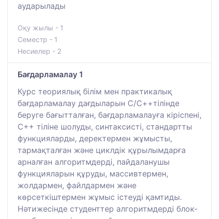
аударылады
Оқу жылы - 1
Семестр - 1
Несиелер - 2
Бағдарламалау 1
Курс теориялық білім мен практикалық
бағдарламалау дағдыларын С/С++тілінде
беруге бағытталған, бағдарламалауға кіріспені,
С++ тіліне шолуды, синтаксисті, стандартты
функцияларды, деректермен жұмысты,
тармақталған және циклдік құрылымдарға
арналған алгоритмдерді, пайдаланушы
функцияларын құруды, массивтермен,
жолдармен, файлдармен және
көрсеткіштермен жұмыс істеуді қамтиды.
Нәтижесінде студенттер алгоритмдерді блок-