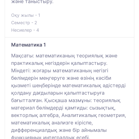
және таныстыру.
Оқу жылы - 1
Семестр - 2
Несиелер - 4
Математика 1
Мақсаты: математиканың теориялық және
практикалық негіздерін қалыптастыру.
Міндеті: жоғары математиканың негізгі
бөлімдерін меңгеруге және өзінің кәсіби
қызметі шеңберінде математикалық әдістерді
қолдану дағдыларын қалыптастыруға
бағытталған. Қысқаша мазмұны: теориялық
материал бөлімдерді қамтиды: сызықтық,
векторлық алгебра, Аналитикалық геометрия,
математикалық анализге кіріспе,
дифференциалдық және бір айнымалы
функцияның интегралдық есебі.