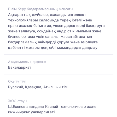
Білім беру бағдарламасының мақсаты
Ақпараттық жүйелер, жасанды интеллект
технологиялары саласында терең іргелі және
практикалық білімге ие, үлкен деректерді басқаруға
және талдауға, сондай-ақ өндірістік, ғылыми және
бизнес ортасы үшін сапалы, масштабталатын
бағдарламалық өнімдерді құруға және әзірлеуге
қабілетті жоғары деңгейлі мамандарды даярлау
Академиялық дәреже
Бакалавриат
Оқыту тілі
Русский, Қазақша, Ағылшын тілі,
ЖОО атауы
Ш.Есенов атындағы Каспий технологиялар және
инжиниринг университеті