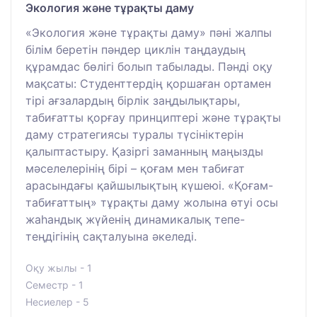
Экология және тұрақты даму
«Экология және тұрақты даму» пәні жалпы
білім беретін пәндер циклін таңдаудың
құрамдас бөлігі болып табылады. Пәнді оқу
мақсаты: Студенттердің қоршаған ортамен
тірі ағзалардың бірлік заңдылықтары,
табиғатты қорғау принциптері және тұрақты
даму стратегиясы туралы түсініктерін
қалыптастыру. Қазіргі заманның маңызды
мәселелерінің бірі – қоғам мен табиғат
арасындағы қайшылықтың күшеюі. «Қоғам-
табиғаттың» тұрақты даму жолына өтуі осы
жаһандық жүйенің динамикалық тепе-
теңдігінің сақталуына әкеледі.
Оқу жылы - 1
Семестр - 1
Несиелер - 5