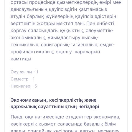
ортасы процесінде қызметкерлердің өмірі мен
денсаулығының қауіпсіздігін қамтамасыз
етудің барлық жүйелерінің қауіпсіз әдістерін
зерттейтін жоғары мектеп пәні. Пән еңбекті
қорғау саласындағы құқықтық, әлеуметтік-
экономикалық, ұйымдастырушылық-
техникалық, санитарлық-гигиеналық, емдік-
профилактикалық, оңалту шараларын
қамтиды
Оқу жылы - 1
Семестр - 1
Несиелер - 5
Экономиканың, кәсіпкерліктің және
қаржылық сауаттылықтың негіздері
Пәнді оқу нәтижесінде студенттер экономика,
кәсіпкерлік қызмет саласында базалық білім
алады, сондай-ақ кәсіпорын, қаржы, несиелеу