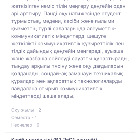
жеткізілген неміс тілін меңгеру деңгейін одан
әрі арттыру. Пәнді оқу нәтижесінде студент
тұрмыстық, мәдени, кәсіби және ғылыми
қызметтің түрлі салаларында әлеуметтік-
коммуникативтік міндеттерді шешуге
жеткілікті коммуникативтік құзыреттілік пен
тілдік дайындық деңгейін меңгереді, ауызша
және жазбаша сөйлеуді сауатты құрастырады,
тыңдау арқылы түсіну және оқу дағдыларын
қолданады, сондай-ақ заманауи техникалық
құралдар мен ақпараттық технологияларды
пайдалана отырып коммуникативтік
міндеттерді шеше алады.
Оқу жылы - 2
Семестр - 1
Несиелер - 6
Кәсіби неміс тілі (B2.2–C1 деңгейі)