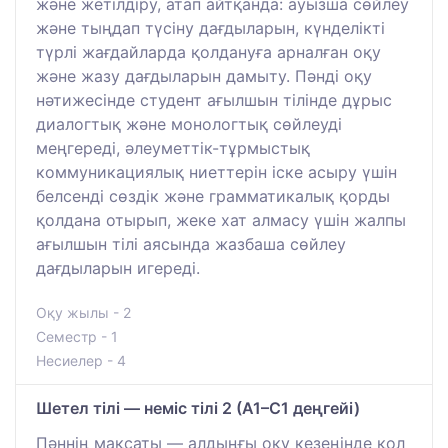
және жетілдіру, атап айтқанда: ауызша сөйлеу
және тыңдап түсіну дағдыларын, күнделікті
түрлі жағдайларда қолдануға арналған оқу
және жазу дағдыларын дамыту. Пәнді оқу
нәтижесінде студент ағылшын тілінде дұрыс
диалогтық және монологтық сөйлеуді
меңгереді, әлеуметтік-тұрмыстық
коммуникациялық ниеттерін іске асыру үшін
белсенді сөздік және грамматикалық қорды
қолдана отырып, жеке хат алмасу үшін жалпы
ағылшын тілі аясында жазбаша сөйлеу
дағдыларын игереді.
Оқу жылы - 2
Семестр - 1
Несиелер - 4
Шетел тілі — неміс тілі 2 (A1–C1 деңгейі)
Пәннің мақсаты — алдыңғы оқу кезеңінде қол