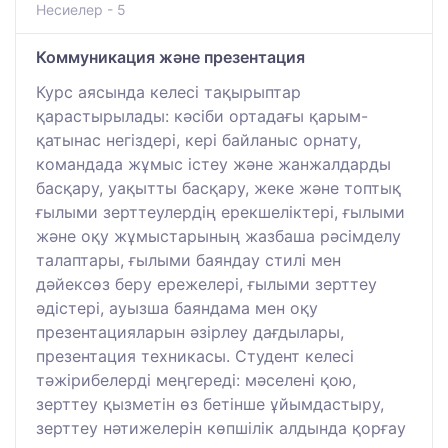
Несиелер - 5
Коммуникация және презентация
Курс аясында келесі тақырыптар
қарастырылады: кәсіби ортадағы қарым-
қатынас негіздері, кері байланыс орнату,
командада жұмыс істеу және жанжалдарды
басқару, уақытты басқару, жеке және топтық
ғылыми зерттеулердің ерекшеліктері, ғылыми
және оқу жұмыстарының жазбаша рәсімделу
талаптары, ғылыми баяндау стилі мен
дәйексөз беру ережелері, ғылыми зерттеу
әдістері, ауызша баяндама мен оқу
презентацияларын әзірлеу дағдылары,
презентация техникасы. Студент келесі
тәжірибелерді меңгереді: мәселені қою,
зерттеу қызметін өз бетінше ұйымдастыру,
зерттеу нәтижелерін көпшілік алдында қорғау