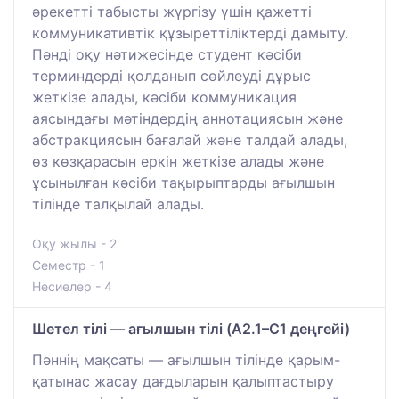
әрекетті табысты жүргізу үшін қажетті
коммуникативтік құзыреттіліктерді дамыту.
Пәнді оқу нәтижесінде студент кәсіби
терминдерді қолданып сөйлеуді дұрыс
жеткізе алады, кәсіби коммуникация
аясындағы мәтіндердің аннотациясын және
абстракциясын бағалай және талдай алады,
өз көзқарасын еркін жеткізе алады және
ұсынылған кәсіби тақырыптарды ағылшын
тілінде талқылай алады.
Оқу жылы - 2
Семестр - 1
Несиелер - 4
Шетел тілі — ағылшын тілі (A2.1–C1 деңгейі)
Пәннің мақсаты — ағылшын тілінде қарым-
қатынас жасау дағдыларын қалыптастыру