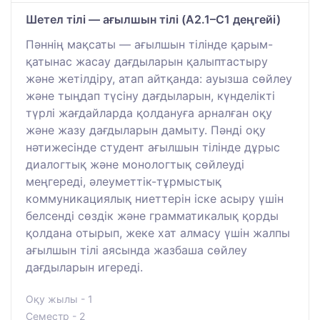
Шетел тілі — ағылшын тілі (A2.1–C1 деңгейі)
Пәннің мақсаты — ағылшын тілінде қарым-
қатынас жасау дағдыларын қалыптастыру
және жетілдіру, атап айтқанда: ауызша сөйлеу
және тыңдап түсіну дағдыларын, күнделікті
түрлі жағдайларда қолдануға арналған оқу
және жазу дағдыларын дамыту. Пәнді оқу
нәтижесінде студент ағылшын тілінде дұрыс
диалогтық және монологтық сөйлеуді
меңгереді, әлеуметтік-тұрмыстық
коммуникациялық ниеттерін іске асыру үшін
белсенді сөздік және грамматикалық қорды
қолдана отырып, жеке хат алмасу үшін жалпы
ағылшын тілі аясында жазбаша сөйлеу
дағдыларын игереді.
Оқу жылы - 1
Семестр - 2