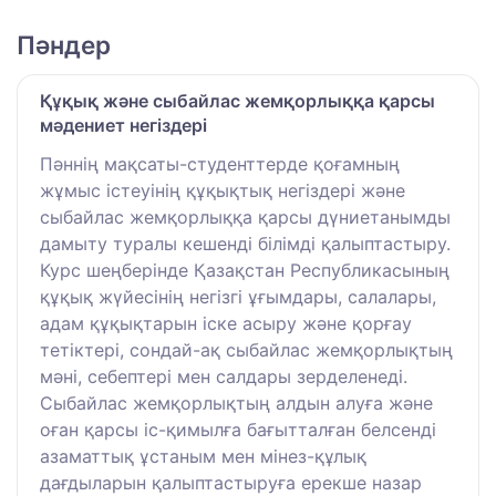
Пәндер
Құқық және сыбайлас жемқорлыққа қарсы
мәдениет негіздері
Пәннің мақсаты-студенттерде қоғамның
жұмыс істеуінің құқықтық негіздері және
сыбайлас жемқорлыққа қарсы дүниетанымды
дамыту туралы кешенді білімді қалыптастыру.
Курс шеңберінде Қазақстан Республикасының
құқық жүйесінің негізгі ұғымдары, салалары,
адам құқықтарын іске асыру және қорғау
тетіктері, сондай-ақ сыбайлас жемқорлықтың
мәні, себептері мен салдары зерделенеді.
Сыбайлас жемқорлықтың алдын алуға және
оған қарсы іс-қимылға бағытталған белсенді
азаматтық ұстаным мен мінез-құлық
дағдыларын қалыптастыруға ерекше назар