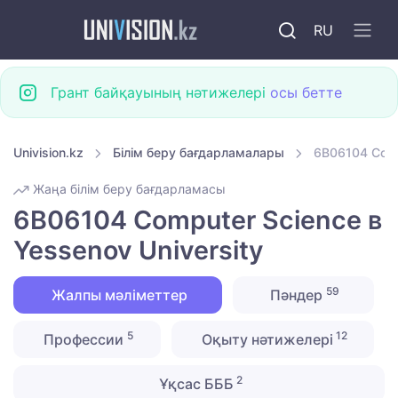
RU
Грант байқауының нәтижелері
осы бетте
Univision.kz
Білім беру бағдарламалары
6B06104 Comp
Жаңа білім беру бағдарламасы
6B06104 Computer Science в
Yessenov University
59
Жалпы мәліметтер
Пәндер
5
12
Профессии
Оқыту нәтижелері
2
Ұқсас БББ