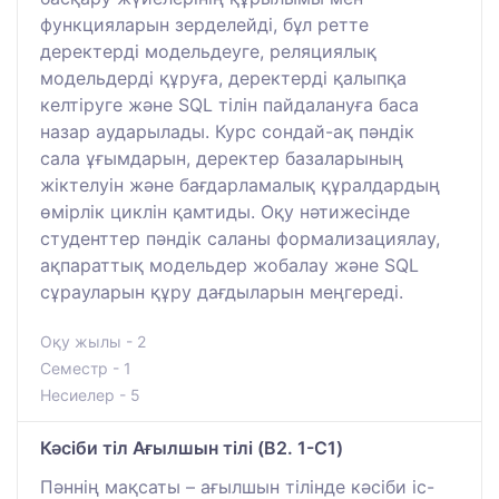
функцияларын зерделейді, бұл ретте
деректерді модельдеуге, реляциялық
модельдерді құруға, деректерді қалыпқа
келтіруге және SQL тілін пайдалануға баса
назар аударылады. Курс сондай-ақ пәндік
сала ұғымдарын, деректер базаларының
жіктелуін және бағдарламалық құралдардың
өмірлік циклін қамтиды. Оқу нәтижесінде
студенттер пәндік саланы формализациялау,
ақпараттық модельдер жобалау және SQL
сұрауларын құру дағдыларын меңгереді.
Оқу жылы - 2
Семестр - 1
Несиелер - 5
Кәсіби тіл Ағылшын тілі (B2. 1-C1)
Пәннің мақсаты – ағылшын тілінде кәсіби іс-