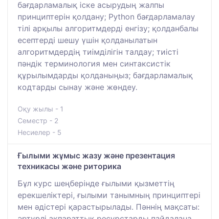
бағдарламалық іске асырудың жалпы
принциптерін қолдану; Python бағдарламалау
тілі арқылы алгоритмдерді енгізу; қолданбалы
есептерді шешу үшін қолданылатын
алгоритмдердің тиімділігін талдау; тиісті
пәндік терминология мен синтаксистік
құрылымдарды қолданыңыз; бағдарламалық
кодтарды сынау және жөндеу.
Оқу жылы - 1
Семестр - 2
Несиелер - 5
Ғылыми жұмыс жазу және презентация
техникасы және риторика
Бұл курс шеңберінде ғылыми қызметтің
ерекшеліктері, ғылыми танымның принциптері
мен әдістері қарастырылады. Пәннің мақсаты:
әртүрлі ақпараттық ресурстарды пайдалана