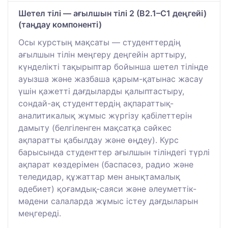
Шетел тілі — ағылшын тілі 2 (B2.1–C1 деңгейі)
(таңдау компоненті)
Осы курстың мақсаты — студенттердің
ағылшын тілін меңгеру деңгейін арттыру,
күнделікті тақырыптар бойынша шетел тілінде
ауызша және жазбаша қарым-қатынас жасау
үшін қажетті дағдыларды қалыптастыру,
сондай-ақ студенттердің ақпараттық-
аналитикалық жұмыс жүргізу қабілеттерін
дамыту (белгіленген мақсатқа сәйкес
ақпаратты қабылдау және өңдеу). Курс
барысында студенттер ағылшын тіліндегі түрлі
ақпарат көздерімен (баспасөз, радио және
теледидар, құжаттар мен анықтамалық
әдебиет) қоғамдық-саяси және әлеуметтік-
мәдени салаларда жұмыс істеу дағдыларын
меңгереді.