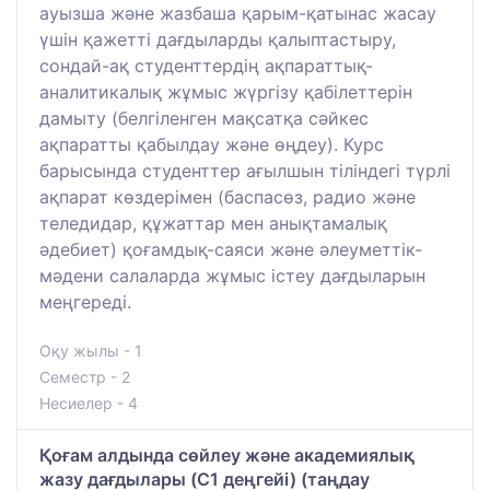
ауызша және жазбаша қарым-қатынас жасау
үшін қажетті дағдыларды қалыптастыру,
сондай-ақ студенттердің ақпараттық-
аналитикалық жұмыс жүргізу қабілеттерін
дамыту (белгіленген мақсатқа сәйкес
ақпаратты қабылдау және өңдеу). Курс
барысында студенттер ағылшын тіліндегі түрлі
ақпарат көздерімен (баспасөз, радио және
теледидар, құжаттар мен анықтамалық
әдебиет) қоғамдық-саяси және әлеуметтік-
мәдени салаларда жұмыс істеу дағдыларын
меңгереді.
Оқу жылы - 1
Семестр - 2
Несиелер - 4
Қоғам алдында сөйлеу және академиялық
жазу дағдылары (C1 деңгейі) (таңдау