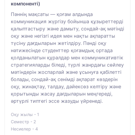
компоненті)
Пәннің мақсаты — қоғам алдында
коммуникация жүргізу бойынша құзыреттерді
қалыптастыру және дамыту, сондай-ақ мәтінді
оқу және негізгі идея мен нақты ақпаратты
түсіну дағдыларын жетілдіру. Пәнді оқу
нәтижесінде студенттер қоғамдық ортада
қолданылатын құралдар мен коммуникативтік
стратегияларды біледі, түрлі жанрдағы сөйлеу
мәтіндерін жоспарлай және ұсынуға қабілетті
болады, сондай-ақ сенімді ақпарат көздерін
оқу, жинақтау, талдау, дәйексөз келтіру және
қорытынды жасау дағдыларын меңгереді,
әртүрлі типтегі эссе жазуды үйренеді.
Оқу жылы - 1
Семестр - 2
Несиелер - 4