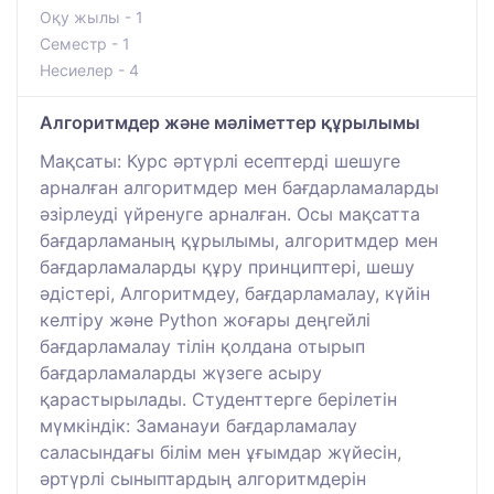
Оқу жылы - 1
Семестр - 1
Несиелер - 4
Алгоритмдер және мәліметтер құрылымы
Мақсаты: Курс әртүрлі есептерді шешуге
арналған алгоритмдер мен бағдарламаларды
әзірлеуді үйренуге арналған. Осы мақсатта
бағдарламаның құрылымы, алгоритмдер мен
бағдарламаларды құру принциптері, шешу
әдістері, Алгоритмдеу, бағдарламалау, күйін
келтіру және Python жоғары деңгейлі
бағдарламалау тілін қолдана отырып
бағдарламаларды жүзеге асыру
қарастырылады. Студенттерге берілетін
мүмкіндік: Заманауи бағдарламалау
саласындағы білім мен ұғымдар жүйесін,
әртүрлі сыныптардың алгоритмдерін