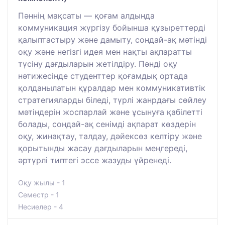
Пәннің мақсаты — қоғам алдында
коммуникация жүргізу бойынша құзыреттерді
қалыптастыру және дамыту, сондай-ақ мәтінді
оқу және негізгі идея мен нақты ақпаратты
түсіну дағдыларын жетілдіру. Пәнді оқу
нәтижесінде студенттер қоғамдық ортада
қолданылатын құралдар мен коммуникативтік
стратегияларды біледі, түрлі жанрдағы сөйлеу
мәтіндерін жоспарлай және ұсынуға қабілетті
болады, сондай-ақ сенімді ақпарат көздерін
оқу, жинақтау, талдау, дәйексөз келтіру және
қорытынды жасау дағдыларын меңгереді,
әртүрлі типтегі эссе жазуды үйренеді.
Оқу жылы - 1
Семестр - 1
Несиелер - 4