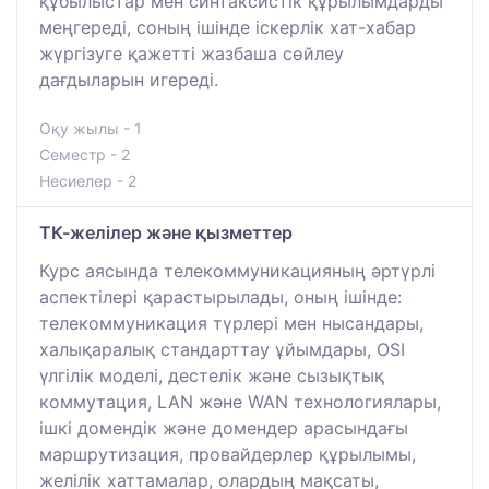
құбылыстар мен синтаксистік құрылымдарды
меңгереді, соның ішінде іскерлік хат-хабар
жүргізуге қажетті жазбаша сөйлеу
дағдыларын игереді.
Оқу жылы - 1
Семестр - 2
Несиелер - 2
ТК-желілер және қызметтер
Курс аясында телекоммуникацияның әртүрлі
аспектілері қарастырылады, оның ішінде:
телекоммуникация түрлері мен нысандары,
халықаралық стандарттау ұйымдары, OSI
үлгілік моделі, дестелік және сызықтық
коммутация, LAN және WAN технологиялары,
ішкі домендік және домендер арасындағы
маршрутизация, провайдерлер құрылымы,
желілік хаттамалар, олардың мақсаты,