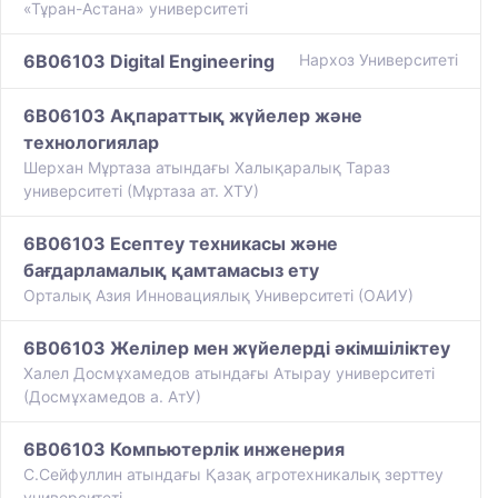
«Тұран-Астана» университеті
6B06103 Digital Engineering
Нархоз Университеті
6B06103 Ақпараттық жүйелер және
технологиялар
Шерхан Мұртаза атындағы Халықаралық Тараз
университеті (Мұртаза ат. ХТУ)
6B06103 Есептеу техникасы және
бағдарламалық қамтамасыз ету
Орталық Азия Инновациялық Университеті (ОАИУ)
6B06103 Желілер мен жүйелерді әкімшіліктеу
Халел Досмұхамедов атындағы Атырау университеті
(Досмұхамедов а. АтУ)
6B06103 Компьютерлік инженерия
С.Сейфуллин атындағы Қазақ агротехникалық зерттеу
университеті