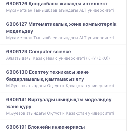
6B06126 Қолданбалы жасанды интеллект
Мұхаметжан Тынышбаев атындағы ALT университеті
6B06127 Математикалық және компьютерлік
модельдеу
Мұхаметжан Тынышбаев атындағы ALT университеті
6B06129 Computer science
Алматыдағы Қазақ Немiс университетi (ҚНУ (DKU))
6B06130 Есептеу техникасы және
бағдарламалық қамтамасыз ету
М.Әуезов атындағы Оңтүстік Қазақстан университеті
6B06141 Виртуалды шындықты модельдеу
және құру
М.Әуезов атындағы Оңтүстік Қазақстан университеті
6B06191 Блокчейн инженериясы