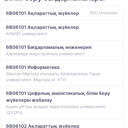
6B06101 Ақпараттық жүйелер
SDU University
6B06101 Ақпараттық жүйелер
КИМЭП университеті
6B06101 Бағдарламалық инженерия
Қарағанды индустриялық университеті
6B06101 Информатика
Шерхан Мұртаза атындағы Халықаралық Тараз
университеті (Мұртаза ат. ХТУ)
6B06101 Цифрлық аналитикалық білім беру
жүйелерін жобалау
Қазақ ұлттық қыздар педагогикалық университеті
(QYZPU)
6B06102 Ақпараттық жүйелер