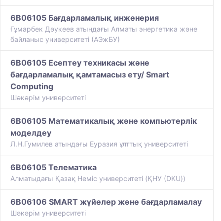
6B06105 Бағдарламалық инженерия
Ғұмарбек Дәукеев атындағы Алматы энергетика және
байланыс университеті (АЭжБУ)
6B06105 Есептеу техникасы және
бағдарламалық қамтамасыз ету/ Smart
Computing
Шәкәрім университеті
6B06105 Математикалық және компьютерлік
моделдеу
Л.Н.Гумилев атындағы Еуразия ұлттық университеті
6B06105 Телематика
Алматыдағы Қазақ Немiс университетi (ҚНУ (DKU))
6B06106 SMART жүйелер және бағдарламалау
Шәкәрім университеті