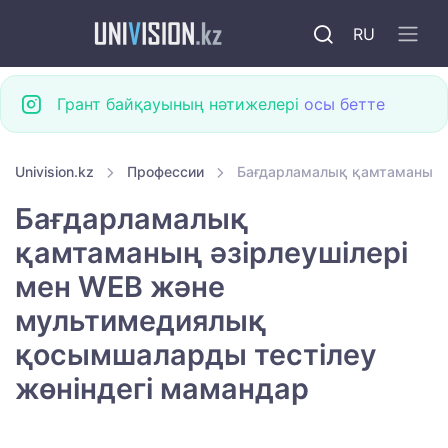
RU
Грант байқауының нәтижелері
осы бетте
Univision.kz
Профессии
Бағдарламалық қамтаманың ә
Бағдарламалық
қамтаманың әзірлеушілері
мен WEB және
мультимедиялық
қосымшаларды тестілеу
жөніндегі мамандар