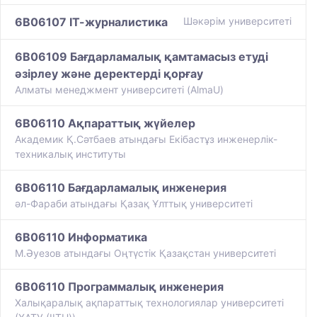
6B06107 ІТ-журналистика
Шәкәрім университеті
6B06109 Бағдарламалық қамтамасыз етуді
әзірлеу және деректерді қорғау
Алматы менеджмент университеті (AlmaU)
6B06110 Ақпараттық жүйелер
Академик Қ.Сәтбаев атындағы Екібастұз инженерлік-
техникалық институты
6B06110 Бағдарламалық инженерия
әл-Фараби атындағы Қазақ Ұлттық университеті
6B06110 Информатика
М.Әуезов атындағы Оңтүстік Қазақстан университеті
6B06110 Программалық инженерия
Халықаралық ақпараттық технологиялар университеті