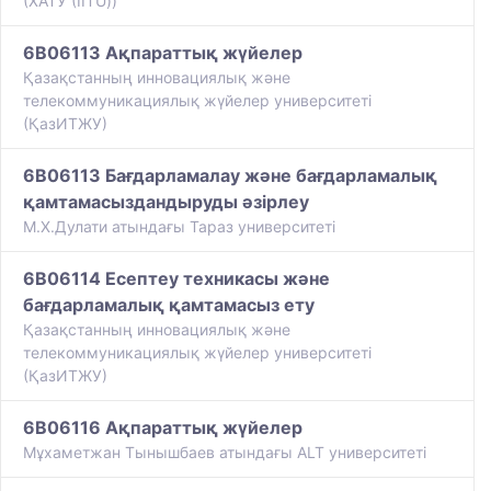
(ХАТУ (IITU))
6B06113 Ақпараттық жүйелер
Қазақстанның инновациялық және
телекоммуникациялық жүйелер университеті
(ҚазИТЖУ)
6B06113 Бағдарламалау және бағдарламалық
қамтамасыздандыруды әзірлеу
М.Х.Дулати атындағы Тараз университеті
6B06114 Есептеу техникасы және
бағдарламалық қамтамасыз ету
Қазақстанның инновациялық және
телекоммуникациялық жүйелер университеті
(ҚазИТЖУ)
6B06116 Ақпараттық жүйелер
Мұхаметжан Тынышбаев атындағы ALT университеті