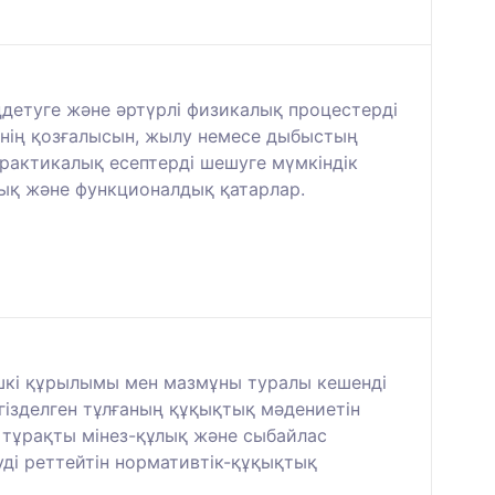
ңдетуге және әртүрлі физикалық процестерді
енің қозғалысын, жылу немесе дыбыстың
рактикалық есептерді шешуге мүмкіндік
дық және функционалдық қатарлар.
 ішкі құрылымы мен мазмұны туралы кешенді
гізделген тұлғаның құқықтық мәдениетін
 тұрақты мінез-құлық және сыбайлас
руді реттейтін нормативтік-құқықтық