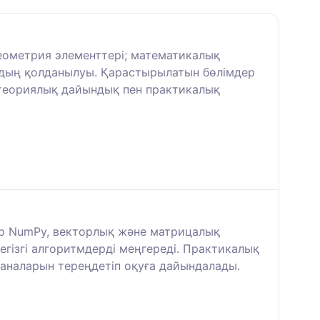
геометрия элементтері; математикалық
ардың қолданылуы. Қарастырылатын бөлімдер
 теориялық дайындық пен практикалық
лар NumPy, векторлық және матрицалық
егізгі алгоритмдерді меңгереді. Практикалық
ханаларын тереңдетіп оқуға дайындалады.