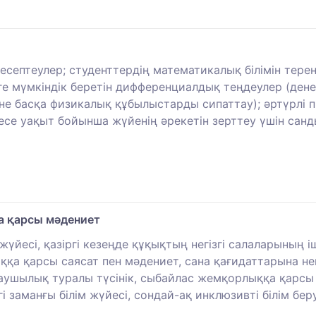
есептеулер; студенттердің математикалық білімін тере
ге мүмкіндік беретін дифференциалдық теңдеулер (ден
е басқа физикалық құбылыстарды сипаттау); әртүрлі п
есе уақыт бойынша жүйенің әрекетін зерттеу үшін сан
а қарсы мәдениет
жүйесі, қазіргі кезеңде құқықтың негізгі салаларының
қа қарсы саясат пен мәдениет, сана қағидаттарына не
баушылық туралы түсінік, сыбайлас жемқорлыққа қарсы
і заманғы білім жүйесі, сондай-ақ инклюзивті білім бе