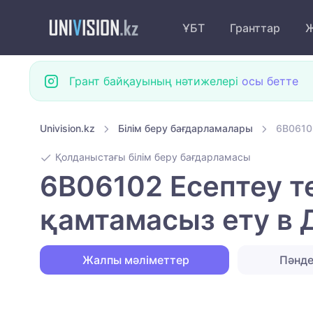
ҰБТ
Гранттар
Ж
Грант байқауының нәтижелері
осы бетте
Univision.kz
Білім беру бағдарламалары
6B0610
Қолданыстағы білім беру бағдарламасы
6B06102 Есептеу 
қамтамасыз ету в 
Жалпы мәліметтер
Пәнд