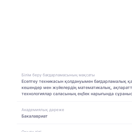
Білім беру бағдарламасының мақсаты
Есептеу техникасын қолдануымен бағдарламалық қам
кешендер мен жүйелердің математикалық, ақпарат
технологиялар саласының еңбек нарығында сұраны
Академиялық дәреже
Бакалавриат
Оқыту тілі