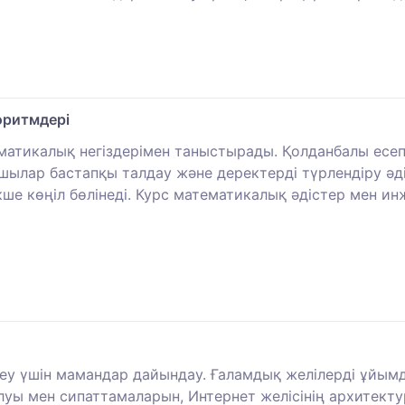
оритмдері
матикалық негіздерімен таныстырады. Қолданбалы есеп
шылар бастапқы талдау және деректерді түрлендіру әді
кше көңіл бөлінеді. Курс математикалық әдістер мен и
еу үшін мамандар дайындау. Ғаламдық желілерді ұйымда
алуы мен сипаттамаларын, Интернет желісінің архитекту