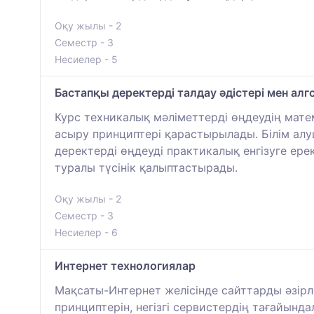
Оқу жылы - 2
Семестр - 3
Несиелер - 5
Бастапқы деректерді талдау әдістері мен алг
Курс техникалық мәліметтерді өңдеудің мате
асыру принциптері қарастырылады. Білім алу
деректерді өңдеуді практикалық енгізуге ере
туралы түсінік қалыптастырады.
Оқу жылы - 2
Семестр - 3
Несиелер - 6
Интернет технологиялар
Мақсаты-Интернет желісінде сайттарды әзірл
принциптерін, негізгі сервистердің тағайынд