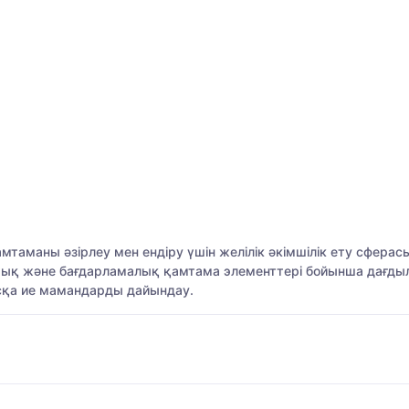
таманы әзірлеу мен ендіру үшін желілік әкімшілік ету сфера
тық және бағдарламалық қамтама элементтері бойынша дағдыл
сқа ие мамандарды дайындау.