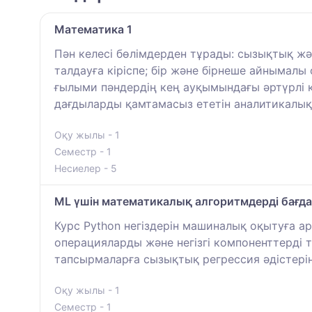
Математика 1
Пән келесі бөлімдерден тұрады: сызықтық жә
талдауға кіріспе; бір және бірнеше айныма
ғылыми пәндердің кең ауқымындағы әртүрлі 
дағдыларды қамтамасыз ететін аналитикалық
Оқу жылы - 1
Семестр - 1
Несиелер - 5
ML үшін математикалық алгоритмдерді бағда
Курс Python негіздерін машиналық оқытуға а
операцияларды және негізгі компоненттерді 
тапсырмаларға сызықтық регрессия әдістерін
Оқу жылы - 1
Семестр - 1