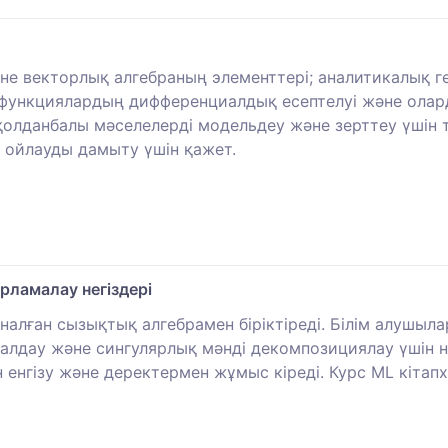
не векторлық алгебраның элементтері; аналитикалық 
лы функциялардың дифференциалдық есептелуі және ол
қолданбалы мәселелерді модельдеу және зерттеу үшін
 ойлауды дамыту үшін қажет.
рламалау негіздері
рналған сызықтық алгебрамен біріктіреді. Білім алушы
талдау және сингулярлық мәнді декомпозициялау үшін н
 енгізу және деректермен жұмыс кіреді. Курс ML кітап