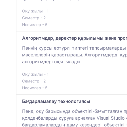
Оқу жылы - 1
Семестр - 2
Несиелер - 5
Алгоритмдер, деректер құрылымы және про
Пәннің курсы әртүрлі типтегі тапсырмаларды
мәселелерін қарастырады. Алгоритмдерді құру
алгоритмдері оқытылады.
Оқу жылы - 1
Семестр - 2
Несиелер - 5
Бағдарламалау технологиясы
Пәнді оқу барысында объектілі-бағытталған п
қолданбаларды құруға арналған Visual Studi
бағдарламалардың даму кезеңдері, объектілі