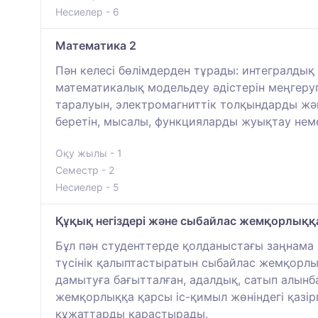
Несиелер - 6
Математика 2
Пән келесі бөлімдерден тұрады: интегралдық 
математикалық модельдеу әдістерін меңгеру
таралуын, электромагниттік толқындарды жән
беретін, мысалы, функцияларды жуықтау нем
Оқу жылы - 1
Семестр - 2
Несиелер - 5
Құқық негіздері және сыбайлас жемқорлыққ
Бұл пән студенттерде қолданыстағы заңнама 
түсінік қалыптастыратын сыбайлас жемқорлық
дамытуға бағытталған, адалдық, сатып алын
жемқорлыққа қарсы іс-қимыл жөніндегі қазірг
құжаттарды қарастырады.