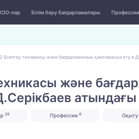
ОО-лар
Білім беру бағдарламалары
Професси
2 Есептеу техникасы және бағдарламалық қамтамасыз ету в 
техникасы және бағда
Д.Серікбаев атындағ
39
6
ер
Профессии
Оқыту 