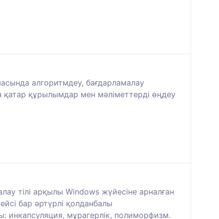
шасында алгоритмдеу, бағдарламалау
мен қатар құрылымдар мен мәліметтерді өңдеу
алау тілі арқылы Windows жүйесіне арналған
ейсі бар әртүрлі қолданбалы
ы: инкапсуляция, мұрагерлік, полиморфизм.