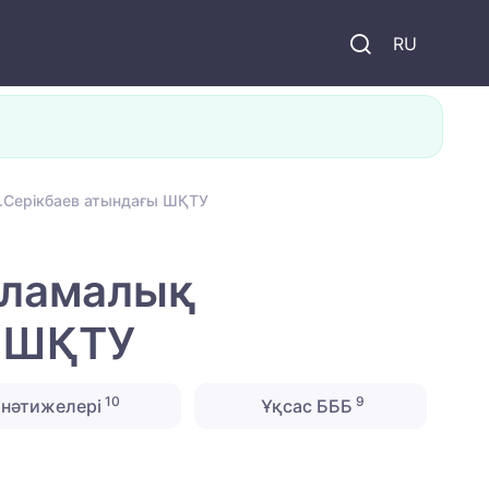
и
RU
Д.Серікбаев атындағы ШҚТУ
рламалық
ы ШҚТУ
10
9
нәтижелері
Ұқсас БББ