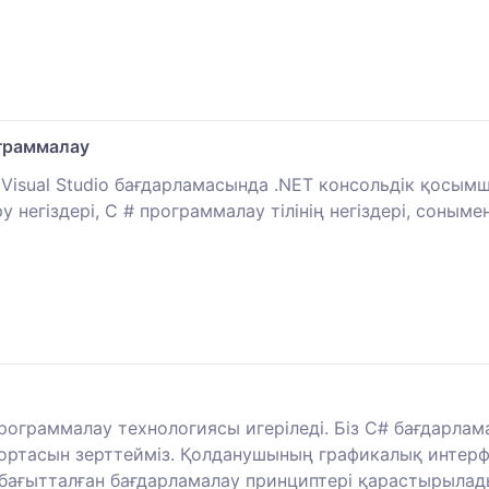
граммалау
 Visual Studio бағдарламасында .NET консольдік қосым
 негіздері, C # программалау тілінің негіздері, соны
рограммалау технологиясы игеріледі. Біз C# бағдарлам
o ортасын зерттейміз. Қолданушының графикалық интерф
-бағытталған бағдарламалау принциптері қарастырылад