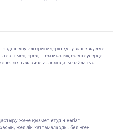
терді шешу алгоритмдерін құру және жүзеге
стерін меңгереді. Техникалық есептеулерде
нженерлік тәжірибе арасындағы байланыс
стыру және қызмет етудің негізгі
расын, желілік хаттамаларды, бөлінген