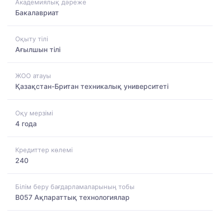
Академиялық дәреже
Бакалавриат
Оқыту тілі
Ағылшын тілі
ЖОО атауы
Қазақстан-Британ техникалық университеті
Оқу мерзімі
4 года
Кредиттер көлемі
240
Білім беру бағдарламаларының тобы
B057 Ақпараттық технологиялар