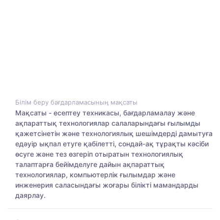
Білім беру бағдарламасының мақсаты
Мақсаты - есептеу техникасы, бағдарламалау және
ақпараттық технологиялар салаларындағы ғылымды
қажетсiнетiн және технологиялық шешiмдердi дамытуға
едәуiр ықпал етуге қабiлеттi, сондай-ақ тұрақты кәсiби
өсуге және тез өзгерiп отыратын технологиялық
талаптарға бейiмделуге дайын ақпараттық
технологиялар, компьютерлiк ғылымдар және
инженерия саласындағы жоғары бiлiктi мамандарды
даярлау.