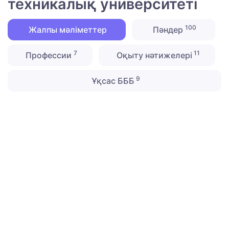
техникалық университеті
100
Жалпы мәліметтер
Пәндер
7
11
Профессии
Оқыту нәтижелері
9
Ұқсас БББ