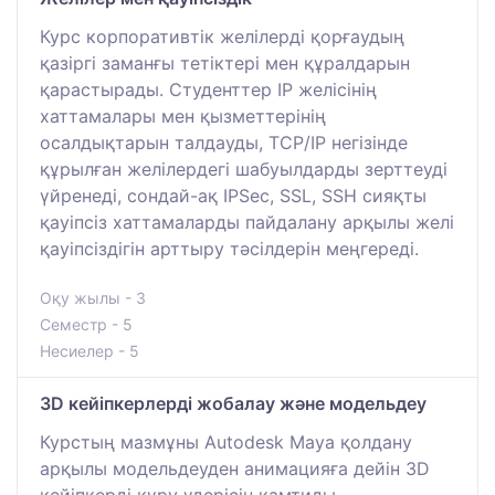
Курс корпоративтік желілерді қорғаудың
қазіргі заманғы тетіктері мен құралдарын
қарастырады. Студенттер IP желісінің
хаттамалары мен қызметтерінің
осалдықтарын талдауды, TCP/IP негізінде
құрылған желілердегі шабуылдарды зерттеуді
үйренеді, сондай-ақ IPSec, SSL, SSH сияқты
қауіпсіз хаттамаларды пайдалану арқылы желі
қауіпсіздігін арттыру тәсілдерін меңгереді.
Оқу жылы - 3
Семестр - 5
Несиелер - 5
3D кейіпкерлерді жобалау және модельдеу
Курстың мазмұны Autodesk Maya қолдану
арқылы модельдеуден анимацияға дейін 3D
кейіпкерді құру үдерісін қамтиды.