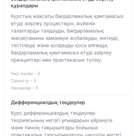
құралдары
Курстың мақсаты бағдарламалық қамтамасыз
етуді әзірлеу процестерін, жүйелік
талаптарды талдауды, бағдарламалық
жасақтаманы заманауи жобалауды, енгізуді,
тестілеуді және қолдауды қоса алғанда,
бағдарламалық қамтамасыз етуді әзірлеу
принциптері мен практикасын түсіну.
Оқу жылы - 3
Семестр - 5
Несиелер - 5
Дифференциалдық теңдеулер
Курс дифференциалдық теңдеулер
теориясының негізгі ұғымдарын үйренуге
және пәннің тақырыптары бойынша
практикалық тапсырмаларды шешудің негізгі