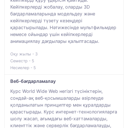
Кейіпкерлерді жобалау, оларды 3D
бағдарламаларында модельдеу және
кейіпкерлерді түзету кезеңдері
қарастырылады. Нәтижесінде мультфильмдер
немесе ойындар үшін кейіпкерлерді
анимациялау дағдылары қалыптасады.
Оқу жылы - 3
Семестр - 5
Несиелер - 5
Веб-бағдарламалау
Курс World Wide Web негізгі түсініктерін,
сондай-ақ веб-қосымшаларды әзірлеуде
қолданылатын принциптер мен құралдарды
қарастырады. Курс интернет-технологияларға
шолу жасап, ағымдағы веб-хаттамаларды,
клиенттік және серверлік бағдарламалауды,