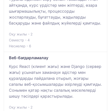
айтқанда, курс үрдістер мен жіптерді, өзара
шығармашылықты, процессорды
жоспарлауды, бұғаттауды, жадыларды
басқаруды және файлдық жүйелерді қамтиды.
Оқу жылы - 2
Семестр - 4
Несиелер - 6
Веб-бағдарламалау
Курс React (клиент жағы) және Django (сервер
жағы) ұсынатын заманауи әдістер мен
құралдарды пайдалана отырып, жоғары
сапалы веб-қосымшаларды әзірлеуді қамтиды.
Сонымен қатар нақты салалық мәселелерді
шешу тәсілдері қарастырылады.
Оқу жылы - 2