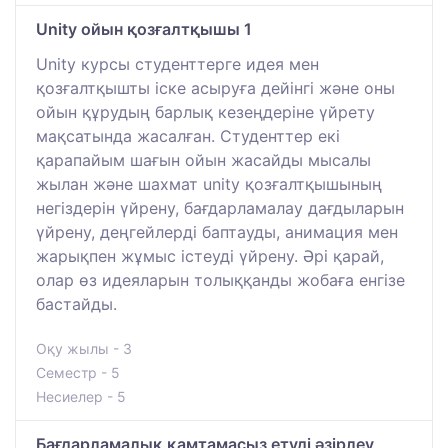
Unity ойын қозғалтқышы 1
Unity курсы студенттерге идея мен
қозғалтқышты іске асыруға дейінгі және оны
ойын құрудың барлық кезеңдеріне үйрету
мақсатында жасалған. Студенттер екі
қарапайым шағын ойын жасайды мысалы
жылан және шахмат unity қозғалтқышының
негіздерін үйрену, бағдарламалау дағдыларын
үйрену, деңгейлерді баптауды, анимация мен
жарықпен жұмыс істеуді үйрену. Әрі қарай,
олар өз идеяларын толыққанды жобаға енгізе
бастайды.
Оқу жылы - 3
Семестр - 5
Несиелер - 5
Бағдарламалық қамтамасыз етуді әзірлеу