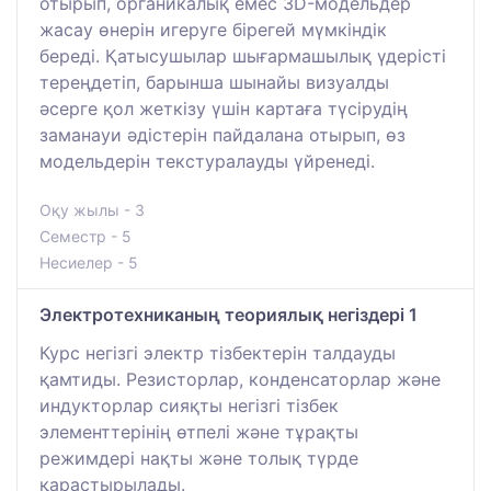
отырып, органикалық емес 3D-модельдер
жасау өнерін игеруге бірегей мүмкіндік
береді. Қатысушылар шығармашылық үдерісті
тереңдетіп, барынша шынайы визуалды
әсерге қол жеткізу үшін картаға түсірудің
заманауи әдістерін пайдалана отырып, өз
модельдерін текстуралауды үйренеді.
Оқу жылы - 3
Семестр - 5
Несиелер - 5
Электротехниканың теориялық негіздері 1
Курс негізгі электр тізбектерін талдауды
қамтиды. Резисторлар, конденсаторлар және
индукторлар сияқты негізгі тізбек
элементтерінің өтпелі және тұрақты
режимдері нақты және толық түрде
қарастырылады.