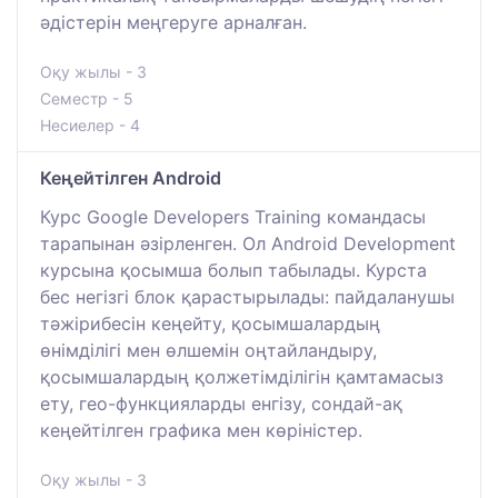
әдістерін меңгеруге арналған.
Оқу жылы - 3
Семестр - 5
Несиелер - 4
Кеңейтілген Android
Курс Google Developers Training командасы
тарапынан әзірленген. Ол Android Development
курсына қосымша болып табылады. Курста
бес негізгі блок қарастырылады: пайдаланушы
тәжірибесін кеңейту, қосымшалардың
өнімділігі мен өлшемін оңтайландыру,
қосымшалардың қолжетімділігін қамтамасыз
ету, гео-функцияларды енгізу, сондай-ақ
кеңейтілген графика мен көріністер.
Оқу жылы - 3