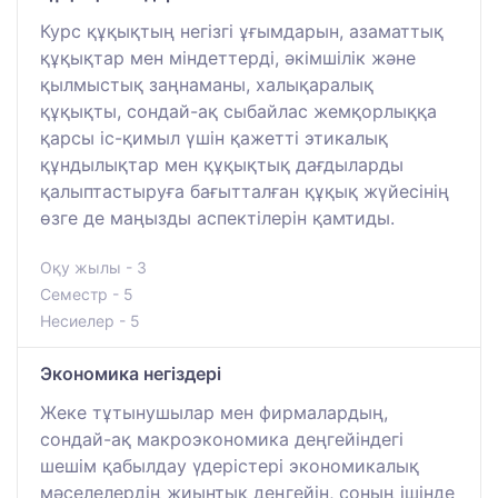
Курс құқықтың негізгі ұғымдарын, азаматтық
құқықтар мен міндеттерді, әкімшілік және
қылмыстық заңнаманы, халықаралық
құқықты, сондай-ақ сыбайлас жемқорлыққа
қарсы іс-қимыл үшін қажетті этикалық
құндылықтар мен құқықтық дағдыларды
қалыптастыруға бағытталған құқық жүйесінің
өзге де маңызды аспектілерін қамтиды.
Оқу жылы - 3
Семестр - 5
Несиелер - 5
Экономика негіздері
Жеке тұтынушылар мен фирмалардың,
сондай-ақ макроэкономика деңгейіндегі
шешім қабылдау үдерістері экономикалық
мәселелердің жиынтық деңгейін, соның ішінде