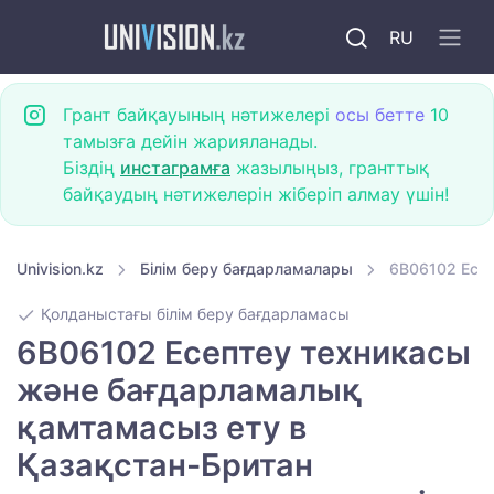
RU
Грант байқауының нәтижелері
осы бетте
10
тамызға дейін жарияланады.
Біздің
инстаграмға
жазылыңыз, гранттық
байқаудың нәтижелерін жіберіп алмау үшін!
Univision.kz
Білім беру бағдарламалары
6B06102 Есеп
Қолданыстағы білім беру бағдарламасы
6B06102 Есептеу техникасы
және бағдарламалық
қамтамасыз ету в
Қазақстан-Британ