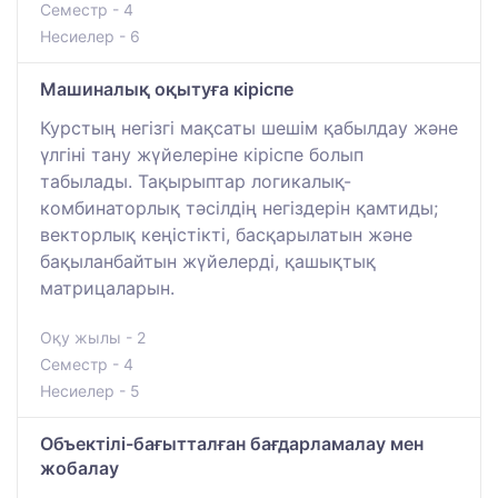
Семестр - 4
Несиелер - 6
Машиналық оқытуға кіріспе
Курстың негізгі мақсаты шешім қабылдау және
үлгіні тану жүйелеріне кіріспе болып
табылады. Тақырыптар логикалық-
комбинаторлық тәсілдің негіздерін қамтиды;
векторлық кеңістікті, басқарылатын және
бақыланбайтын жүйелерді, қашықтық
матрицаларын.
Оқу жылы - 2
Семестр - 4
Несиелер - 5
Объектілі-бағытталған бағдарламалау мен
жобалау