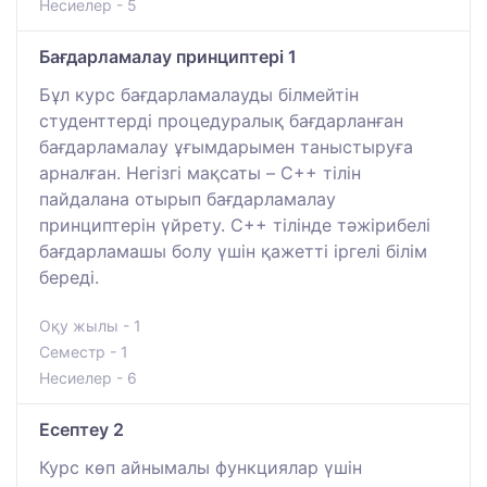
Несиелер - 5
Бағдарламалау принциптері 1
Бұл курс бағдарламалауды білмейтін
студенттерді процедуралық бағдарланған
бағдарламалау ұғымдарымен таныстыруға
арналған. Негізгі мақсаты – C++ тілін
пайдалана отырып бағдарламалау
принциптерін үйрету. C++ тілінде тәжірибелі
бағдарламашы болу үшін қажетті іргелі білім
береді.
Оқу жылы - 1
Семестр - 1
Несиелер - 6
Есептеу 2
Курс көп айнымалы функциялар үшін