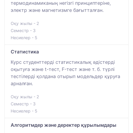
термодинамиканың негізгі принциптеріне,
электр және магнетизмге бағытталған.
Оқу жылы - 2
Семестр - 3
Несиелер - 5
Статистика
Курс студенттерді статистикалық әдістерді
оқытуға және t-тест, F-тест және т. б. түрлі
тестілерді қолдана отырып модельдер құруға
арналған.
Оқу жылы - 2
Семестр - 3
Несиелер - 5
Алгоритмдер және деректер құрылымдары