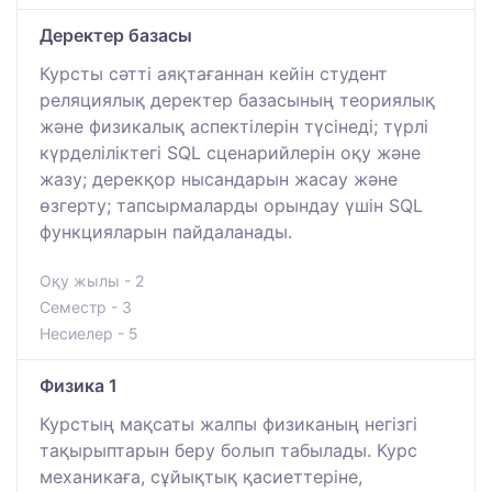
Деректер базасы
Курсты сәтті аяқтағаннан кейін студент
реляциялық деректер базасының теориялық
және физикалық аспектілерін түсінеді; түрлі
күрделіліктегі SQL сценарийлерін оқу және
жазу; дерекқор нысандарын жасау және
өзгерту; тапсырмаларды орындау үшін SQL
функцияларын пайдаланады.
Оқу жылы - 2
Семестр - 3
Несиелер - 5
Физика 1
Курстың мақсаты жалпы физиканың негізгі
тақырыптарын беру болып табылады. Курс
механикаға, сұйықтық қасиеттеріне,