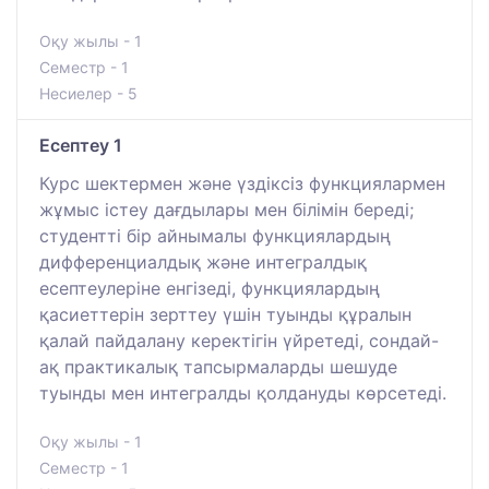
Оқу жылы - 1
Семестр - 1
Несиелер - 5
Есептеу 1
Курс шектермен және үздіксіз функциялармен
жұмыс істеу дағдылары мен білімін береді;
студентті бір айнымалы функциялардың
дифференциалдық және интегралдық
есептеулеріне енгізеді, функциялардың
қасиеттерін зерттеу үшін туынды құралын
қалай пайдалану керектігін үйретеді, сондай-
ақ практикалық тапсырмаларды шешуде
туынды мен интегралды қолдануды көрсетеді.
Оқу жылы - 1
Семестр - 1