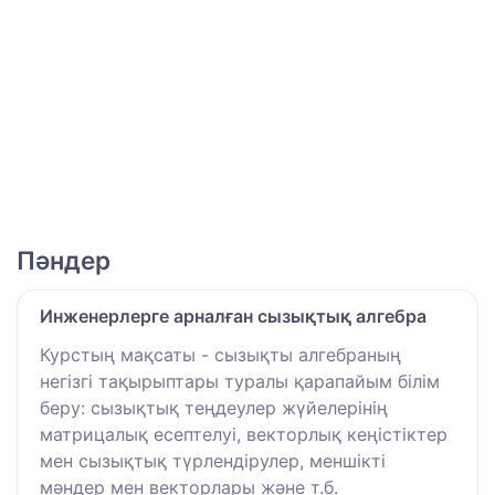
Пәндер
Инженерлерге арналған сызықтық алгебра
Курстың мақсаты - сызықты алгебраның
негізгі тақырыптары туралы қарапайым білім
беру: сызықтық теңдеулер жүйелерінің
матрицалық есептелуі, векторлық кеңістіктер
мен сызықтық түрлендірулер, меншікті
мәндер мен векторлары және т.б.