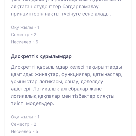
аяқтаған студенттер бағдарламалау
принциптерін нақты түсінуге сене алады.
Оқу жылы - 1
Семестр - 2
Несиелер - 6
Дискреттік құрылымдар
Дискретті құрылымдар келесі тақырыптарды
қамтиды: жинақтар, функциялар, қатынастар,
ұсыныстар логикасы, санау, дәлелдеу
әдістері. Логикалық алгебралар және
логикалық қақпалар мен тізбектер сияқты
тиісті модельдер.
Оқу жылы - 1
Семестр - 2
Несиелер - 5