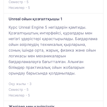
Семестр - 5
Несиелер - 5
Unreal ойын қозғалтқышы 1
Курс Unreal Engine 5 негіздерін қамтиды.
Қозғалтқыштың интерфейсі, құралдары мен
негізгі үдерістері қарастырылады. Бағдарлама
ойын әзірлеудің техникалық қырларына,
соның ішінде орта, жарық, физика және ойын
логикасы мен механикаларын
бағдарламалауға бағытталған. Алынған
білімдер практикалық ойын жобаларын
орындау барысында қолданылады.
Оқу жылы - 3
Семестр - 5
Несиелер - 5
Желілер мен қауіпсіздік