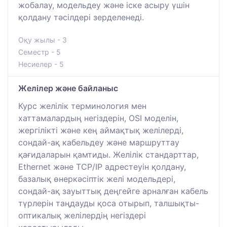
жобалау, модельдеу және іске асыру үшін
қолдану тәсілдері зерделенеді.
Оқу жылы - 3
Семестр - 5
Несиелер - 5
Желілер және байланыс
Курс желілік терминология мен
хаттамалардың негіздерін, OSI моделін,
жергілікті және кең аймақтық желілерді,
сондай-ақ кабельдеу және маршруттау
қағидаларын қамтиды. Желілік стандарттар,
Ethernet және TCP/IP адрестеуін қолдану,
базалық өнеркәсіптік желі модельдері,
сондай-ақ зауыттық деңгейге арналған кабель
түрлерін таңдауды қоса отырып, талшықты-
оптикалық желілердің негіздері