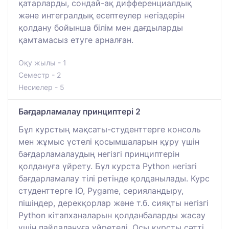
қатарларды, сондай-ақ дифференциалдық
және интегралдық есептеулер негіздерін
қолдану бойынша білім мен дағдыларды
қамтамасыз етуге арналған.
Оқу жылы - 1
Семестр - 2
Несиелер - 5
Бағдарламалау принциптері 2
Бұл курстың мақсаты-студенттерге консоль
мен жұмыс үстелі қосымшаларын құру үшін
бағдарламалаудың негізгі принциптерін
қолдануға үйрету. Бұл курста Python негізгі
бағдарламалау тілі ретінде қолданылады. Курс
студенттерге IO, Pygame, серияландыру,
пішіндер, дерекқорлар және т.б. сияқты негізгі
Python кітапханаларын қолданбаларды жасау
үшін пайдалануға үйретеді. Осы курсты сәтті