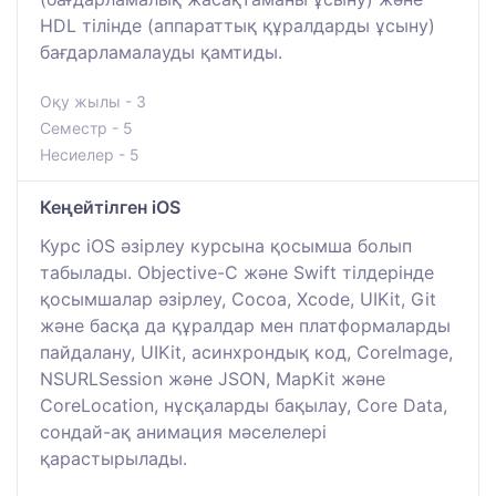
HDL тілінде (аппараттық құралдарды ұсыну)
бағдарламалауды қамтиды.
Оқу жылы - 3
Семестр - 5
Несиелер - 5
Кеңейтілген iOS
Курс iOS әзірлеу курсына қосымша болып
табылады. Objective-C және Swift тілдерінде
қосымшалар әзірлеу, Cocoa, Xcode, UIKit, Git
және басқа да құралдар мен платформаларды
пайдалану, UIKit, асинхрондық код, CoreImage,
NSURLSession және JSON, MapKit және
CoreLocation, нұсқаларды бақылау, Core Data,
сондай-ақ анимация мәселелері
қарастырылады.