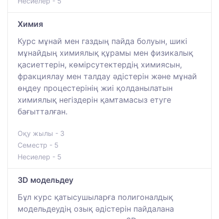
Несиелер - 5
Химия
Курс мұнай мен газдың пайда болуын, шикі
мұнайдың химиялық құрамы мен физикалық
қасиеттерін, көмірсутектердің химиясын,
фракциялау мен талдау әдістерін және мұнай
өңдеу процестерінің жиі қолданылатын
химиялық негіздерін қамтамасыз етуге
бағытталған.
Оқу жылы - 3
Семестр - 5
Несиелер - 5
3D модельдеу
Бұл курс қатысушыларға полигоналдық
модельдеудің озық әдістерін пайдалана