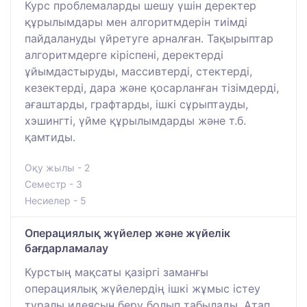
Курс проблемаларды шешу үшін деректер
құрылымдары мен алгоритмдерін тиімді
пайдалануды үйретуге арналған. Тақырыптар
алгоритмдерге кіріспені, деректерді
ұйымдастыруды, массивтерді, стектерді,
кезектерді, дара және қосарланған тізімдерді,
ағаштарды, графтарды, ішкі сұрыптауды,
хэшингті, үйме құрылымдарды және т.б.
қамтиды.
Оқу жылы - 2
Семестр - 3
Несиелер - 5
Операциялық жүйелер және жүйелік
бағдарламалау
Курстың мақсаты қазіргі заманғы
операциялық жүйелердің ішкі жұмыс істеу
туралы идеясын беру болып табылады. Атап