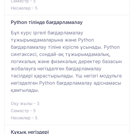
Семестр - 5
Несиелер - 5
Python тілінде бағдарламалау
Бұл курс іргелі бағдарламалау
тұжырымдамаларына және Python
бағдарламалау тіліне кіріспе ұсынады. Python
синтаксисі, сондай-ақ тұжырымдамалық,
логикалық және физикалық деректер базасын
жобалауға негізделген бағдарламалау
тәсілдері қарастырылады. Үш негізгі модульге
негізделген Python бағдарламалау әдіснамасы
қамтылады.
Оқу жылы - 3
Семестр - 5
Несиелер - 5
Құқық негіздері