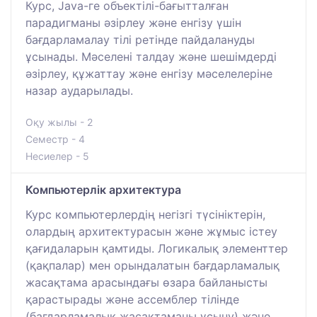
Курс, Java-ге объектілі-бағытталған
парадигманы әзірлеу және енгізу үшін
бағдарламалау тілі ретінде пайдалануды
ұсынады. Мәселені талдау және шешімдерді
әзірлеу, құжаттау және енгізу мәселелеріне
назар аударылады.
Оқу жылы - 2
Семестр - 4
Несиелер - 5
Компьютерлік архитектура
Курс компьютерлердің негізгі түсініктерін,
олардың архитектурасын және жұмыс істеу
қағидаларын қамтиды. Логикалық элементтер
(қақпалар) мен орындалатын бағдарламалық
жасақтама арасындағы өзара байланысты
қарастырады және ассемблер тілінде
(бағдарламалық жасақтаманы ұсыну) және