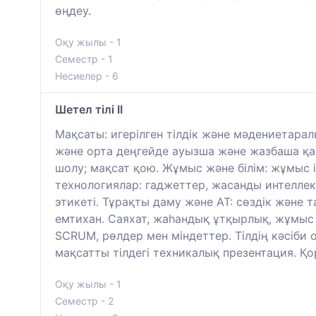
өңдеу.
Оқу жылы - 1
Семестр - 1
Несиелер - 6
Шетел тілі II
Мақсаты: игерілген тілдік және мәдениетара
және орта деңгейде ауызша және жазбаша қары
шолу; мақсат қою. Жұмыс және білім: жұмыс і
технологиялар: гаджеттер, жасанды интеллект
этикеті. Тұрақты даму және АТ: сөздік және
емтихан. Саяхат, жаһандық ұтқырлық, жұмыс 
SCRUM, рөлдер мен міндеттер. Тілдің кәсіби
мақсатты тілдегі техникалық презентация. 
Оқу жылы - 1
Семестр - 2