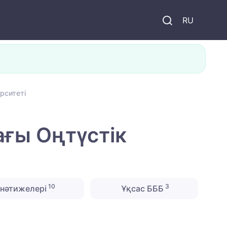
и
RU
рситеті
ағы Оңтүстік
10
3
нәтижелері
Ұқсас БББ