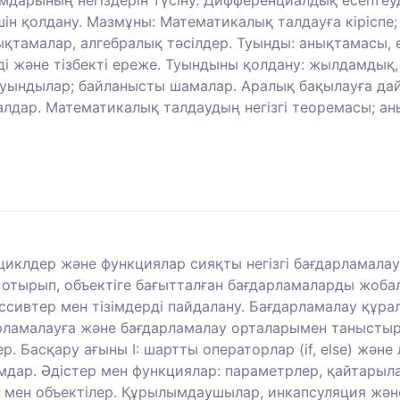
шін қолдану. Мазмұны: Математикалық талдауға кіріспе;
ықтамалар, алгебралық тәсілдер. Туынды: анықтамасы, 
нді және тізбекті ереже. Туындыны қолдану: жылдамдық,
уындылар; байланысты шамалар. Аралық бақылауға дайы
лдар. Математикалық талдаудың негізгі теоремасы; ан
циклдер және функциялар сияқты негізгі бағдарламала
 отырып, объектіге бағытталған бағдарламаларды жобала
ассивтер мен тізімдерді пайдалану. Бағдарламалау құра
рламалауға және бағдарламалау орталарымен таныстыру
р. Басқару ағыны I: шартты операторлар (if, else) және
ылымдар. Әдістер мен функциялар: параметрлер, қайтары
р мен объектілер. Құрылымдаушылар, инкапсуляция және 