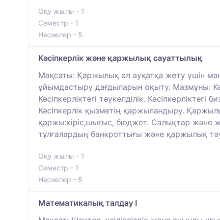
Оқу жылы - 1
Семестр - 1
Несиелер - 5
Кәсіпкерлік және қаржылық сауаттылық
Мақсаты: Қаржылық әл ауқатқа жету үшін ма
ұйымдастыру дағдыларын оқыту. Мазмұны: Кәс
Кәсіпкерліктегі тәукелділік. Кәсіпкерліктегі 
Кәсіпкерлік қызметің қаржыландыру. Қаржылы
қаржы:кіріс,шығыс, бюджет. Салықтар және ж
тұлғалардың банкроттығы және қаржылық тәу
Оқу жылы - 1
Семестр - 1
Несиелер - 5
Математикалық талдау I
Мақсат: Шектер, үзіліссіздік және туынды ұғ