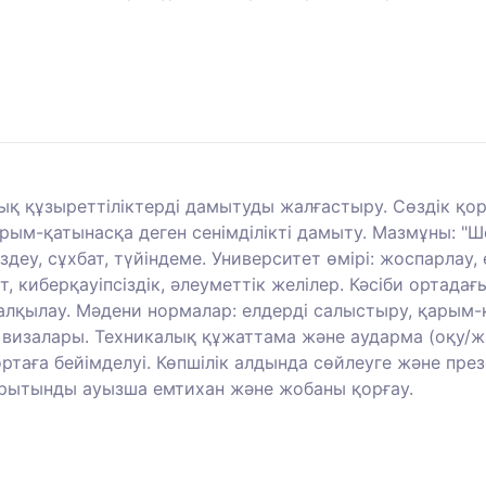
лық құзыреттіліктерді дамытуды жалғастыру. Сөздік қор
м-қатынасқа деген сенімділікті дамыту. Мазмұны: "Шет
здеу, сұхбат, түйіндеме. Университет өмірі: жоспарлау
, киберқауіпсіздік, әлеуметтік желілер. Кәсіби ортад
 талқылау. Мәдени нормалар: елдерді салыстыру, қарым
визалары. Техникалық құжаттама және аударма (оқу/жа
 ортаға бейімделуі. Көпшілік алдында сөйлеуге және пр
Қорытынды ауызша емтихан және жобаны қорғау.