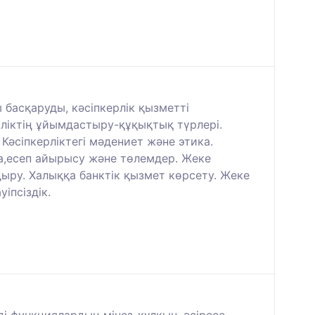
басқаруды, кәсіпкерлік қызметті
рліктің ұйымдастыру-құқықтық түрлері.
. Кәсіпкерліктегі мәдениет және этика.
ша,есеп айырысу және төлемдер. Жеке
ыру. Халыққа банктік қызмет көрсету. Жеке
іпсіздік.
ді функциялардың мінез-құлқын, әсіресе