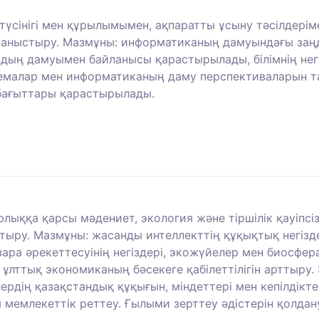
түсінігі мен құрылымымен, ақпаратты ұсыну тәсілдері
аныстыру. Мазмұны: информатиканың дамуындағы заңд
ың дамуымен байланысы қарастырылады, білімнің негі
блемалар мен информатиканың даму перспективаларын т
ағыттары қарастырылады.
ққа қарсы мәдениет, экология және тіршілік қауіпсізді
стыру. Мазмұны: жасанды интеллекттің құқықтық негіз
ара әрекеттесуінің негіздері, экожүйелер мен биосфера
ұлттық экономиканың бәсекеге қабілеттілігін арттыру. Э
рдің қазақстандық құқығын, міндеттері мен кепілдіктер
мемлекеттік реттеу. Ғылыми зерттеу әдістерін қолдан