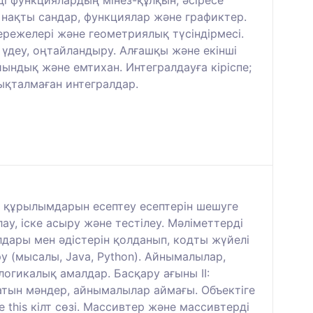
 нақты сандар, функциялар және графиктер.
ережелері және геометриялық түсіндірмесі.
 үдеу, оңтайландыру. Алғашқы және екінші
ндық және емтихан. Интегралдауға кіріспе;
ықталмаған интегралдар.
у құрылымдарын есептеу есептерін шешуге
у, іске асыру және тестілеу. Мәліметтерді
лдары мен әдістерін қолданып, кодты жүйелі
 (мысалы, Java, Python). Айнымалылар,
 логикалық амалдар. Басқару ағыны II:
латын мәндер, айнымалылар аймағы. Объектіге
this кілт сөзі. Массивтер және массивтерді