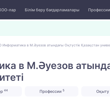
ОО-лар
Білім беру бағдарламалары
Професси
0 Информатика в М.Әуезов атындағы Оңтүстік Қазақстан униве
ка в М.Әуезов атынд
итеті
44
5
ер
Профессии
Оқыту 