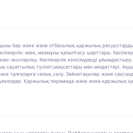
ңызы бар жеке және отбасылық қаржылық ресурстарды 
іпкерлік: мәні, мазмұны қалыптасу шарттары. Кәсіпке
бизнес-жоспарлау. Кәсіпкерлік келісімдерді ұйымдастыру
қ сауаттылық түсінігі,мақсаттары мен міндеттері. Ақ
еке тұлғаларға салық салу. Зейнетақылар және сақтанд
екелдер. Қаржылық пирамида және жеке қаржылық қау
ымдарының негіздерін түсіну. Дифференциалдық есептеу