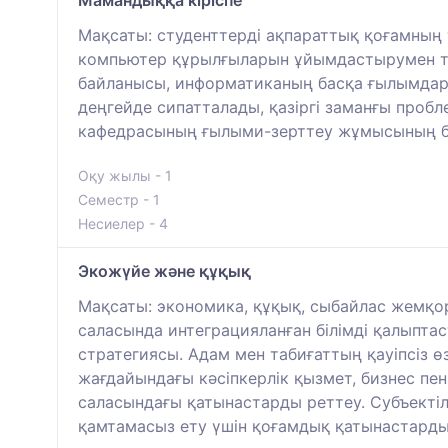
Мақсаты: студенттерді ақпараттық қоғамның 
компьютер құрылғыларын ұйымдастырумен т
байланысы, информатиканың басқа ғылымдард
деңгейде сипатталады, қазіргі заманғы про
кафедрасының ғылыми-зерттеу жұмысының б
Оқу жылы - 1
Семестр - 1
Несиелер - 4
Экожүйе және құқық
Мақсаты: экономика, құқық, сыбайлас жемқорлы
саласында интеграцияланған білімді қалыпта
стратегиясы. Адам мен табиғаттың қауіпсіз өз
жағдайындағы кәсіпкерлік қызмет, бизнес пен 
саласындағы қатынастарды реттеу. Субъектіле
қамтамасыз ету үшін қоғамдық қатынастарды 