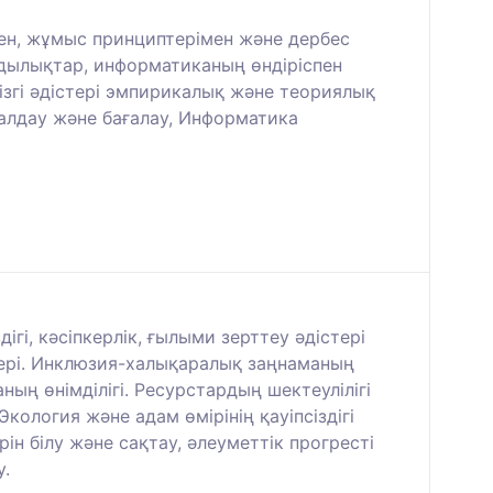
мен, жұмыс принциптерімен және дербес
ылықтар, информатиканың өндіріспен
згі әдістері эмпирикалық және теориялық
алдау және бағалау, Информатика
гі, кәсіпкерлік, ғылыми зерттеу әдістері
дері. Инклюзия-халықаралық заңнаманың
ның өнімділігі. Ресурстардың шектеулілігі
кология және адам өмірінің қауіпсіздігі
ін білу және сақтау, әлеуметтік прогресті
у.