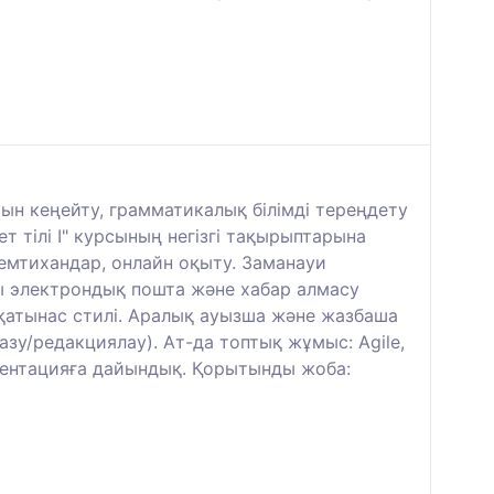
ын кеңейту, грамматикалық білімді тереңдету
 тілі I" курсының негізгі тақырыптарына
, емтихандар, онлайн оқыту. Заманауи
ағы электрондық пошта және хабар алмасу
-қатынас стилі. Аралық ауызша және жазбаша
зу/редакциялау). Ат-да топтық жұмыс: Agile,
езентацияға дайындық. Қорытынды жоба: