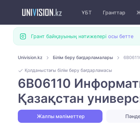
ҰБТ
Гранттар
Ж
Грант байқауының нәтижелері
осы бетте
Univision.kz
Білім беру бағдарламалары
6B0611
Қолданыстағы білім беру бағдарламасы
6B06110 Информати
Қазақстан универс
Жалпы мәліметтер
Пәнд