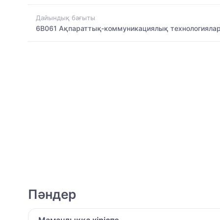
Дайындық бағыты
6B061 Ақпараттық-коммуникациялық технологияла
Пәндер
Мамандыққа кіріспе