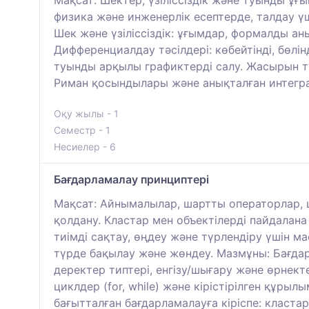
физика және инженерлік есептерде, талдау ү
Шек және үзіліссіздік: ұғымдар, формалды ан
Дифференциалдау тәсілдері: көбейтінді, бөлі
туынды арқылы графиктерді салу. Жасырын т
Риман қосындылары және анықталған интегра
Оқу жылы - 1
Семестр - 1
Несиелер - 6
Бағдарламалау принциптері
Мақсат: Айнымалылар, шартты операторлар, 
қолдану. Кластар мен объектілерді пайдалана
тиімді сақтау, өңдеу және түрлендіру үшін м
түрде бақылау және жөндеу. Мазмұны: Бағда
деректер типтері, енгізу/шығару және өрнекте
циклдер (for, while) және кірістірілген құр
бағытталған бағдарламалауға кіріспе: класта