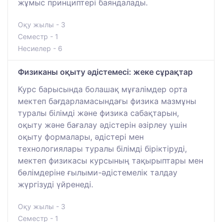
жұмыс принциптері баяндалады.
Оқу жылы - 3
Семестр - 1
Несиелер - 6
Физиканы оқыту әдістемесі: жеке сұрақтар
Курс барысында болашақ мұғалімдер орта
мектеп бағдарламасындағы физика мазмұны
туралы білімді және физика сабақтарын,
оқыту және бағалау әдістерін әзірлеу үшін
оқыту формалары, әдістері мен
технологиялары туралы білімді біріктіруді,
мектеп физикасы курсының тақырыптары мен
бөлімдеріне ғылыми-әдістемелік талдау
жүргізуді үйренеді.
Оқу жылы - 3
Семестр - 1