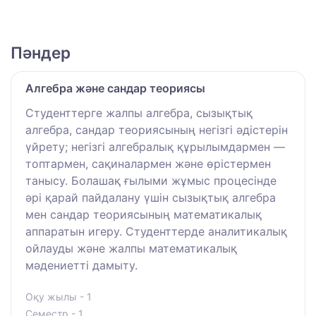
Пәндер
Алгебра және сандар теориясы
Студенттерге жалпы алгебра, сызықтық
алгебра, сандар теориясының негізгі әдістерін
үйрету; негізгі алгебралық құрылымдармен —
топтармен, сақиналармен және өрістермен
танысу. Болашақ ғылыми жұмыс процесінде
әрі қарай пайдалану үшін сызықтық алгебра
мен сандар теориясының математикалық
аппаратын игеру. Студенттерде аналитикалық
ойлауды және жалпы математикалық
мәдениетті дамыту.
Оқу жылы - 1
Семестр - 1