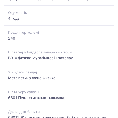
Оқу мерзімі
4 года
Кредиттер көлемі
240
Білім беру бағдарламаларының тобы
B010 Физика мұғалімдерін даярлау
ҰБТ-дағы пәндер
Математика және Физика
Білім беру саласы
6B01 Педагогикалық ғылымдар
Дайындық бағыты
6B015 Жаратылыстану пәндері бойынша мұғалімдер