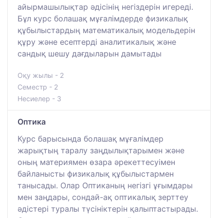
айырмашылықтар әдісінің негіздерін игереді.
Бұл курс болашақ мұғалімдерде физикалық
құбылыстардың математикалық модельдерін
құру және есептерді аналитикалық және
сандық шешу дағдыларын дамытады
Оқу жылы - 2
Семестр - 2
Несиелер - 3
Оптика
Курс барысында болашақ мұғалімдер
жарықтың таралу заңдылықтарымен және
оның материямен өзара әрекеттесуімен
байланысты физикалық құбылыстармен
танысады. Олар Оптиканың негізгі ұғымдары
мен заңдары, сондай-ақ оптикалық зерттеу
әдістері туралы түсініктерін қалыптастырады.