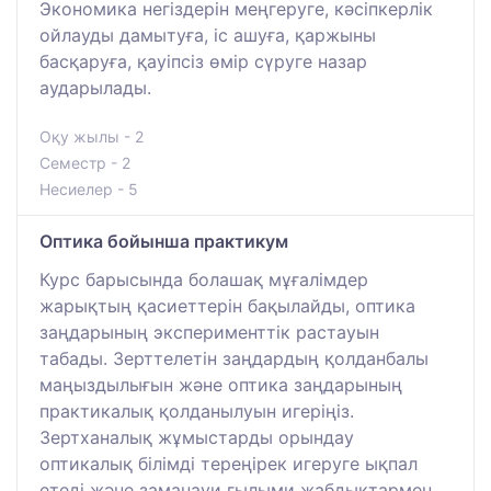
Экономика негіздерін меңгеруге, кәсіпкерлік
ойлауды дамытуға, іс ашуға, қаржыны
басқаруға, қауіпсіз өмір сүруге назар
аударылады.
Оқу жылы - 2
Семестр - 2
Несиелер - 5
Оптика бойынша практикум
Курс барысында болашақ мұғалімдер
жарықтың қасиеттерін бақылайды, оптика
заңдарының эксперименттік растауын
табады. Зерттелетін заңдардың қолданбалы
маңыздылығын және оптика заңдарының
практикалық қолданылуын игеріңіз.
Зертханалық жұмыстарды орындау
оптикалық білімді тереңірек игеруге ықпал
етеді және заманауи ғылыми жабдықтармен