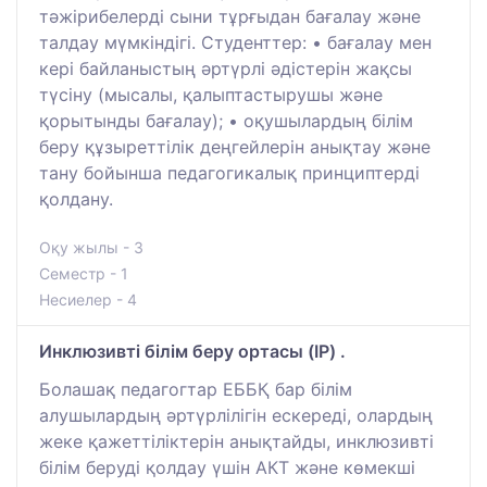
тәжірибелерді сыни тұрғыдан бағалау және
талдау мүмкіндігі. Студенттер: • бағалау мен
кері байланыстың әртүрлі әдістерін жақсы
түсіну (мысалы, қалыптастырушы және
қорытынды бағалау); • оқушылардың білім
беру құзыреттілік деңгейлерін анықтау және
тану бойынша педагогикалық принциптерді
қолдану.
Оқу жылы - 3
Семестр - 1
Несиелер - 4
Инклюзивті білім беру ортасы (IP) .
Болашақ педагогтар ЕББҚ бар білім
алушылардың әртүрлілігін ескереді, олардың
жеке қажеттіліктерін анықтайды, инклюзивті
білім беруді қолдау үшін АКТ және көмекші