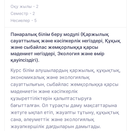
Оқу жылы - 2
Семестр - 2
Несиелер - 5
Пәнаралық білім беру модулі (Қаржылық
сауаттылық және кәсіпкерлік негіздері, Құқық
және сыбайлас жемқорлыққа қарсы
мәдениет негіздері, Экология және өмір
қауіпсіздігі).
Курс білім алушылардың қаржылық, құқықтық,
экономикалық және экологиялық
сауаттылығын, сыбайлас жемқорлыққа қарсы
мәдениетін және кәсіпкерлік
құзыреттіліктерін қалыптастыруға
бағытталған. Ол тұрақты даму мақсаттарына
жетуге ықпал етіп, жауапты тұтыну, құқықтық
сана, әлеуметтік және экологиялық
жауапкершілік дағдыларын дамытады.