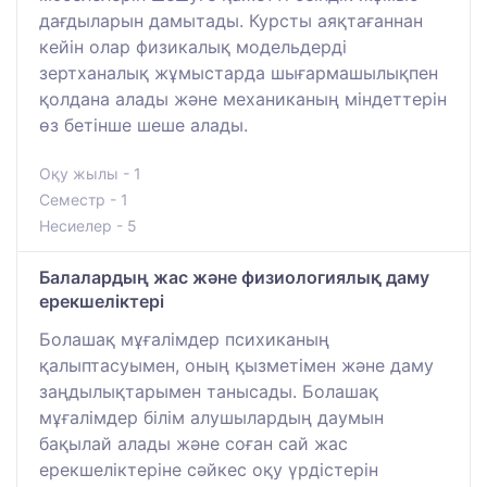
дағдыларын дамытады. Курсты аяқтағаннан
кейін олар физикалық модельдерді
зертханалық жұмыстарда шығармашылықпен
қолдана алады және механиканың міндеттерін
өз бетінше шеше алады.
Оқу жылы - 1
Семестр - 1
Несиелер - 5
Балалардың жас және физиологиялық даму
ерекшеліктері
Болашақ мұғалімдер психиканың
қалыптасуымен, оның қызметімен және даму
заңдылықтарымен танысады. Болашақ
мұғалімдер білім алушылардың даумын
бақылай алады және соған сай жас
ерекшеліктеріне сәйкес оқу үрдістерін