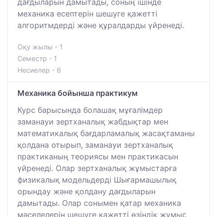
дағдыларын дамытады, соның ішінде
механика есептерін шешуге қажетті
алгоритмдерді және құралдарды үйренеді.
Оқу жылы - 1
Семестр - 1
Несиелер - 6
Механика бойынша практикум
Курс барысында болашақ мұғалімдер
заманауи зертханалық жабдықтар мен
математикалық бағдарламалық жасақтаманы
қолдана отырып, заманауи зертханалық
практиканың теориясы мен практикасын
үйренеді. Олар зертханалық жұмыстарға
физикалық модельдерді Шығармашылық
орындау және қолдану дағдыларын
дамытады. Олар сонымен қатар механика
мәселелерін шешуге қажетті өзіндік жұмыс