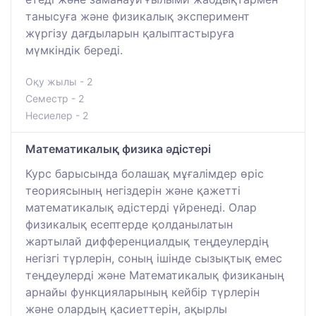
танысуға және физикалық эксперимент
жүргізу дағдыларын қалыптастыруға
мүмкіндік береді.
Оқу жылы - 2
Семестр - 2
Несиелер - 2
Математикалық физика әдістері
Курс барысында болашақ мұғалімдер өріс
теориясының негіздерін және қажетті
математикалық әдістерді үйренеді. Олар
физикалық есептерде қолданылатын
жартылай дифференциалдық теңдеулердің
негізгі түрлерін, соның ішінде сызықтық емес
теңдеулерді және Математикалық физиканың
арнайы функцияларының кейбір түрлерін
және олардың қасиеттерін, ақырлы