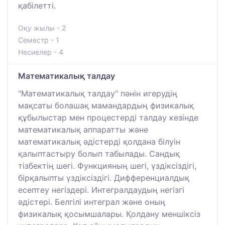
қабілетті.
Оқу жылы - 2
Семестр - 1
Несиелер - 4
Математикалық талдау
"Математикалық талдау" пәнін игерудің
мақсаты болашақ мамандардың физикалық
құбылыстар мен процестерді талдау кезінде
математикалық аппаратты және
математикалық әдістерді қолдана білуін
қалыптастыру болып табылады. Сандық
тізбектің шегі. Функцияның шегі, үздіксіздігі,
бірқалыпты үздіксіздігі. Дифференциалдық
есептеу негіздері. Интегралдаудың негізгі
әдістері. Белгілі интеграл және оның
физикалық қосымшалары. Қолдану меншіксіз