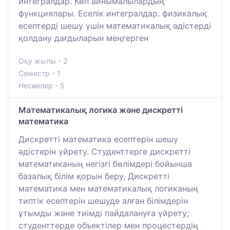
интегралдар. Көп айнымалылардың
функциялары. Еселік интегралдар. физикалық
есептерді шешу үшін математикалық әдістерді
қолдану дағдыларын меңгерген
Оқу жылы - 2
Семестр - 1
Несиелер - 5
Математикалық логика және дискретті
математика
Дискретті математика есептерін шешу
әдістерін үйрету. Студенттерге дискретті
математиканың негізгі бөлімдері бойынша
базалық білім қорын беру, Дискретті
математика мен математикалық логиканың
типтік есептерін шешуде алған білімдерін
ұтымды және тиімді пайдалануға үйрету;
студенттерде объектілер мен процестердің