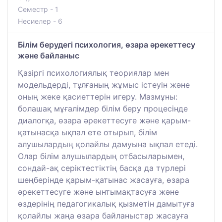
Семестр - 1
Несиелер - 6
Білім берудегі психология, өзара әрекеттесу
және байланыс
Қазіргі психологиялық теориялар мен
модельдерді, тұлғаның жұмыс істеуін және
оның жеке қасиеттерін игеру. Мазмұны:
болашақ мұғалімдер білім беру процесінде
диалогқа, өзара әрекеттесуге және қарым-
қатынасқа ықпал ете отырып, білім
алушылардың қолайлы дамуына ықпал етеді.
Олар білім алушылардың отбасыларымен,
сондай-ақ серіктестіктің басқа да түрлері
шеңберінде қарым-қатынас жасауға, өзара
әрекеттесуге және ынтымақтасуға және
өздерінің педагогикалық қызметін дамытуға
қолайлы жаңа өзара байланыстар жасауға