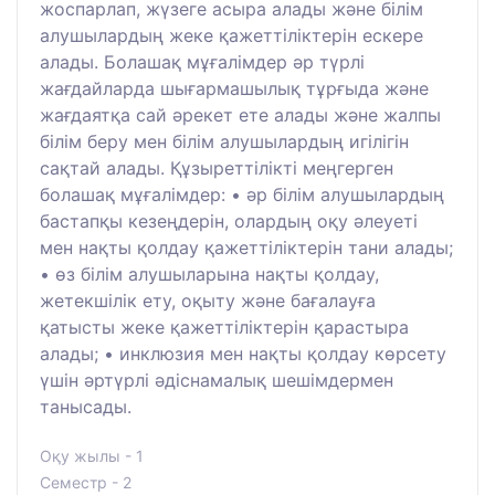
жоспарлап, жүзеге асыра алады және білім
алушылардың жеке қажеттіліктерін ескере
алады. Болашақ мұғалімдер әр түрлі
жағдайларда шығармашылық тұрғыда және
жағдаятқа сай әрекет ете алады және жалпы
білім беру мен білім алушылардың игілігін
сақтай алады. Құзыреттілікті меңгерген
болашақ мұғалімдер: • әр білім алушылардың
бастапқы кезеңдерін, олардың оқу әлеуеті
мен нақты қолдау қажеттіліктерін тани алады;
• өз білім алушыларына нақты қолдау,
жетекшілік ету, оқыту және бағалауға
қатысты жеке қажеттіліктерін қарастыра
алады; • инклюзия мен нақты қолдау көрсету
үшін әртүрлі әдіснамалық шешімдермен
танысады.
Оқу жылы - 1
Семестр - 2