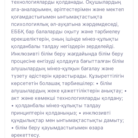
технологияларды қолданады. Оқушылардың
ата-аналарымен, әріптестерімен және мектеп
қоғамдастығымен ынтымақтастықта
психологиялық әл-ауқатына жәрдемдеседі,
ЕББҚ бар балаларды оқыту және тәрбиелеу
ерекшеліктерін, оның ішінде мінез-құлықты
қолданбалы талдау негіздерін зерделейді.
Инклюзивті білім беру жағдайында білім беру
процесіне енгізуді қолдауға бағытталған білім
алушылардың мінез-құлқын бағалау және
түзету әдістерін қарастырады. Құзыреттілігін
көрсететін болашақ тәрбиешілер: • білім
алушылардың жеке қажеттіліктерін анықтау; •
акт және көмекші технологияларды қолдану;
• қолданбалы мінез-құлықты талдау
принциптерін қолданыңыз; • инклюзивті
құндылықтар мен ынтымақтастықты дамыту;
• білім беру қауымдастығымен өзара
әрекеттесу.