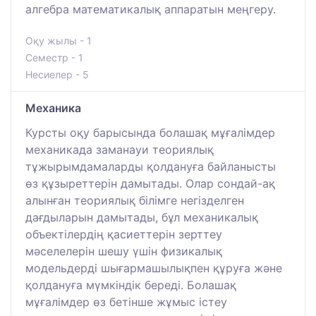
алгебра математикалық аппаратын меңгеру.
Оқу жылы - 1
Семестр - 1
Несиелер - 5
Механика
Курсты оқу барысында болашақ мұғалімдер
механикада заманауи теориялық
тұжырымдамаларды қолдануға байланысты
өз құзыреттерін дамытады. Олар сондай-ақ
алынған теориялық білімге негізделген
дағдыларын дамытады, бұл механикалық
объектілердің қасиеттерін зерттеу
мәселелерін шешу үшін физикалық
модельдерді шығармашылықпен құруға және
қолдануға мүмкіндік береді. Болашақ
мұғалімдер өз бетінше жұмыс істеу