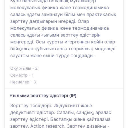
Курс барысында болашақ мұғалімдер
молекулалық физика және термодинамика
саласындағы заманауи білім мен практикалық
зерттеу дағдыларын игереді. Олар
молекулалық физика және термодинамика
саласындағы ғылыми зерттеу әдістерін
меңгереді. Осы курсты игергеннен кейін олар
байқалған құбылыстарға теориялық модельді
сауатты және сыни түрде таңдайды.
Оқу жылы - 2
Семестр - 1
Несиелер - 3
Ғылыми зерттеу әдістері (IP)
Зерттеу тәсілдері. Индуктивті және
дедуктивті әдістер. Сапалы, сандық, аралас
зерттеу әдістері. Бастапқы және қайталама
зерттеу. Action research. Зерттеу дизайны -