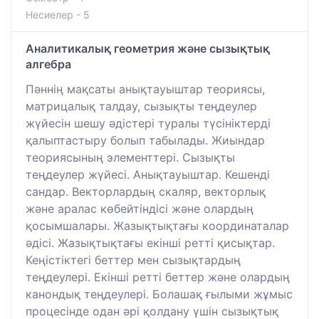
Несиелер - 5
Аналитикалық геометрия және сызықтық
алгебра
Пәннің мақсаты анықтауыштар теориясы,
матрицалық талдау, сызықты теңдеулер
жүйесін шешу әдістері туралы түсініктерді
қалыптастыру болып табылады. Жиындар
теориясының элементтері. Сызықты
теңдеулер жүйесі. Анықтауыштар. Кешенді
сандар. Векторлардың скаляр, векторлық
және аралас көбейтіндісі және олардың
қосымшалары. Жазықтықтағы координаталар
әдісі. Жазықтықтағы екінші ретті қисықтар.
Кеңістіктегі беттер мен сызықтардың
теңдеулері. Екінші ретті беттер және олардың
канондық теңдеулері. Болашақ ғылыми жұмыс
процесінде одан әрі қолдану үшін сызықтық