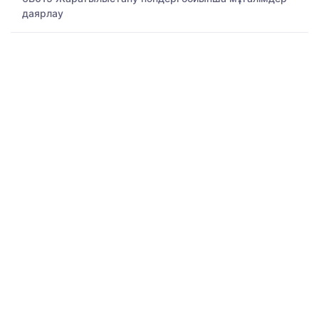
даярлау