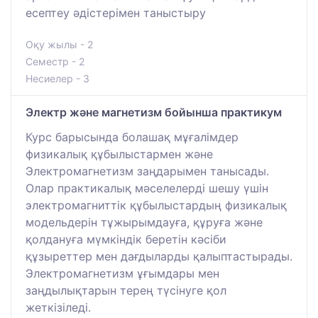
есептеу әдістерімен таныстыру
Оқу жылы - 2
Семестр - 2
Несиелер - 3
Электр және магнетизм бойынша практикум
Курс барысында болашақ мұғалімдер
физикалық құбылыстармен және
Электромагнетизм заңдарымен танысады.
Олар практикалық мәселелерді шешу үшін
электромагниттік құбылыстардың физикалық
модельдерін тұжырымдауға, құруға және
қолдануға мүмкіндік беретін кәсіби
құзыреттер мен дағдыларды қалыптастырады.
Электромагнетизм ұғымдары мен
заңдылықтарын терең түсінуге қол
жеткізіледі.