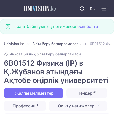
RU
Грант байқауының нәтижелері
осы бетте
Univision.kz
Білім беру бағдарламалары
6B01512 Физи
Инновациялық білім беру бағдарламасы
6B01512 Физика (IP) в
Қ.Жұбанов атындағы
Ақтөбе өңірлік университеті
49
Жалпы мәліметтер
Пәндер
1
12
Профессии
Оқыту нәтижелері