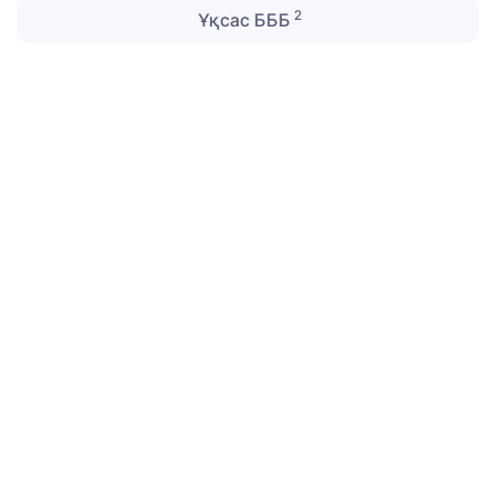
2
Ұқсас БББ