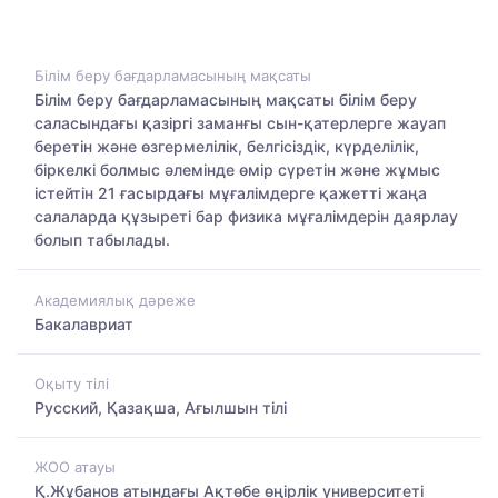
Білім беру бағдарламасының мақсаты
Білім беру бағдарламасының мақсаты білім беру
саласындағы қазіргі заманғы сын-қатерлерге жауап
беретін және өзгермелілік, белгісіздік, күрделілік,
біркелкі болмыс әлемінде өмір сүретін және жұмыс
істейтін 21 ғасырдағы мұғалімдерге қажетті жаңа
салаларда құзыреті бар физика мұғалімдерін даярлау
болып табылады.
Академиялық дәреже
Бакалавриат
Оқыту тілі
Русский, Қазақша, Ағылшын тілі
ЖОО атауы
Қ.Жұбанов атындағы Ақтөбе өңірлік университеті