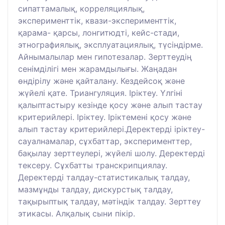
сипаттамалық, корреляциялық,
эксперименттік, квази-эксперименттік,
қарама- қарсы, лонгитюдті, кейс-стади,
этнографиялық, эксплуатациялық, түсіндірме.
Айнымалылар мен гипотезалар. Зерттеудің
сенімділігі мен жарамдылығы. Жаңадан
өндірілу және қайталану. Кездейсоқ және
жүйелі қате. Триангуляция. Іріктеу. Үлгіні
қалыптастыру кезінде қосу және алып тастау
критерийлері. Іріктеу. Іріктемені қосу және
алып тастау критерийлері.Деректерді іріктеу-
сауалнамалар, сұхбаттар, эксперименттер,
бақылау зерттеулері, жүйелі шолу. Деректерді
тексеру. Сұхбатты транскрипциялау.
Деректерді талдау-статистикалық талдау,
мазмұнды талдау, дискурстық талдау,
тақырыптық талдау, мәтіндік талдау. Зерттеу
этикасы. Алқалық сыни пікір.