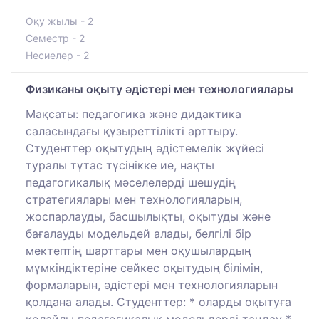
Оқу жылы - 2
Семестр - 2
Несиелер - 2
Физиканы оқыту әдістері мен технологиялары
Мақсаты: педагогика және дидактика
саласындағы құзыреттілікті арттыру.
Студенттер оқытудың әдістемелік жүйесі
туралы тұтас түсінікке ие, нақты
педагогикалық мәселелерді шешудің
стратегиялары мен технологияларын,
жоспарлауды, басшылықты, оқытуды және
бағалауды модельдей алады, белгілі бір
мектептің шарттары мен оқушылардың
мүмкіндіктеріне сәйкес оқытудың білімін,
формаларын, әдістері мен технологияларын
қолдана алады. Студенттер: * оларды оқытуға
қолайлы педагогикалық модельдерді таңдау *