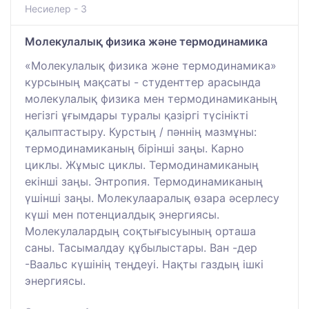
Несиелер - 3
Молекулалық физика және термодинамика
«Молекулалық физика және термодинамика»
курсының мақсаты - студенттер арасында
молекулалық физика мен термодинамиканың
негізгі ұғымдары туралы қазіргі түсінікті
қалыптастыру. Курстың / пәннің мазмұны:
термодинамиканың бірінші заңы. Карно
циклы. Жұмыс циклы. Термодинамиканың
екінші заңы. Энтропия. Термодинамиканың
үшінші заңы. Молекулааралық өзара әсерлесу
күші мен потенциалдық энергиясы.
Молекулалардың соқтығысуының орташа
саны. Тасымалдау құбылыстары. Ван -дер
-Ваальс күшінің теңдеуі. Нақты газдың ішкі
энергиясы.