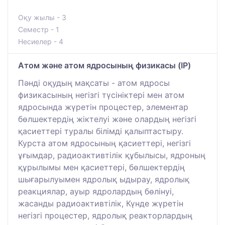
Оқу жылы - 3
Семестр - 1
Несиелер - 4
Атом және атом ядросының физикасы (IP)
Пәнді оқудың мақсаты - атом ядросы
физикасының негізгі түсініктері мен атом
ядросында жүретін процестер, элементар
бөлшектердің жіктелуі және олардың негізгі
қасиеттері туралы білімді қалыптастыру.
Курста атом ядросының қасиеттері, негізгі
ұғымдар, радиоактивтілік құбылысы, ядроның
құрылымы мен қасиеттері, бөлшектердің
шығарылуымен ядролық ыдырау, ядролық
реакциялар, ауыр ядролардың бөлінуі,
жасанды радиоактивтілік, Күнде жүретін
негізгі процестер, ядролық реакторлардың