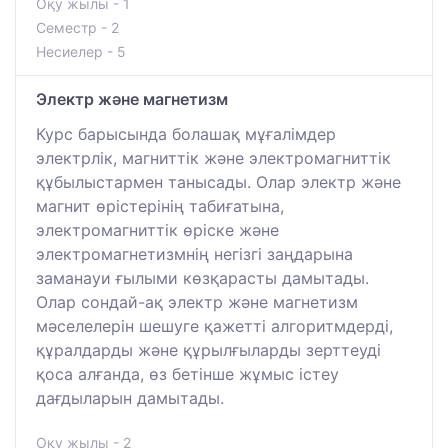
Оқу жылы - 1
Семестр - 2
Несиелер - 5
Электр және магнетизм
Курс барысында болашақ мұғалімдер
электрлік, магниттік және электромагниттік
құбылыстармен танысады. Олар электр және
магнит өрістерінің табиғатына,
электромагниттік өріске және
электромагнетизмнің негізгі заңдарына
заманауи ғылыми көзқарасты дамытады.
Олар сондай-ақ электр және магнетизм
мәселелерін шешуге қажетті алгоритмдерді,
құралдарды және құрылғыларды зерттеуді
қоса алғанда, өз бетінше жұмыс істеу
дағдыларын дамытады.
Оқу жылы - 2