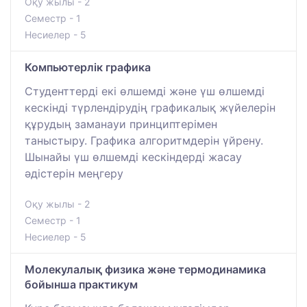
Оқу жылы - 2
Семестр - 1
Несиелер - 5
Компьютерлік графика
Студенттерді екі өлшемді және үш өлшемді
кескінді түрлендірудің графикалық жүйелерін
құрудың заманауи принциптерімен
таныстыру. Графика алгоритмдерін үйрену.
Шынайы үш өлшемді кескіндерді жасау
әдістерін меңгеру
Оқу жылы - 2
Семестр - 1
Несиелер - 5
Молекулалық физика және термодинамика
бойынша практикум