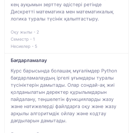
кең ауқымын зерттеу әдістері ретінде
Дискретті математика мен математикалық
логика туралы түсінік қалыптастыру.
Оқу жылы - 2
Семестр - 1
Несиелер - 5
Бағдарламалау
Курс барысында болашақ мұғалімдер Python
бағдарламалаудың іргелі ұғымдары туралы
түсініктерін дамытады. Олар сондай-ақ жиі
қолданылатын деректер құрылымдарын
пайдалану, теңшелетін функцияларды жазу
және нәтижелерді файлдарға оқу және жазу
арқылы алгоритмдік ойлау және кодтау
дағдыларын дамытады.