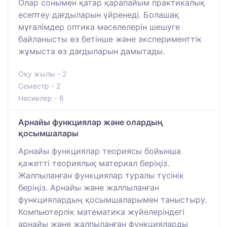
Олар сонымен қатар қарапайым практикалық
есептеу дағдыларын үйренеді. Болашақ
мұғалімдер оптика мәселелерін шешуге
байланысты өз бетінше және эксперименттік
жұмыста өз дағдыларын дамытады.
Оқу жылы - 2
Семестр - 2
Несиелер - 6
Арнайы функциялар және олардың
қосымшалары
Арнайы функциялар теориясы бойынша
қажетті теориялық материал беріңіз.
Жалпыланған функциялар туралы түсінік
беріңіз. Арнайы және жалпыланған
функциялардың қосымшаларымен таныстыру.
Компьютерлік математика жүйелеріндегі
арнайы және жалпыланған функцияларды