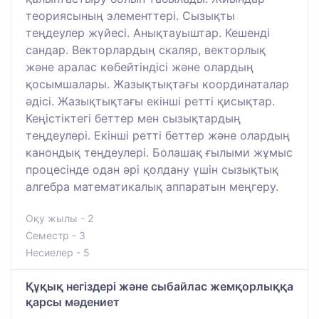
теориясының элементтері. Сызықты
теңдеулер жүйесі. Анықтауыштар. Кешенді
сандар. Векторлардың скаляр, векторлық
және аралас көбейтіндісі және олардың
қосымшалары. Жазықтықтағы координаталар
әдісі. Жазықтықтағы екінші ретті қисықтар.
Кеңістіктегі беттер мен сызықтардың
теңдеулері. Екінші ретті беттер және олардың
канондық теңдеулері. Болашақ ғылыми жұмыс
процесінде одан әрі қолдану үшін сызықтық
алгебра математикалық аппаратын меңгеру.
Оқу жылы - 2
Семестр - 3
Несиелер - 5
Құқық негіздері және сыбайлас жемқорлыққа
қарсы мәдениет