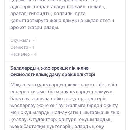
әдістерін таңдай алады (офлайн, онлайн,
аралас, гибридті); қолайлы орта
қалыптастыруға және дамуына ықпал ететін
әрекет жасай алады.
Оқу жылы - 1
Семестр - 1
Несиелер - 4
Балалардың жас ерекшелік және
физиологиялық даму ерекшеліктері
Мақсаты: оқушылардың жеке қажеттіліктерін
ескере отырып, білім алушылардың дамуын
бақылау, жасына сәйкес оқу процестерін
жоспарлау және енгізу, жалпыға бірдей оқыту
мен оқушылардың әл-ауқатын шығармашылық
қолдау. Студенттер: әр түрлі оқушылардың
жеке бастапқы нүктелерін, олардың оқу