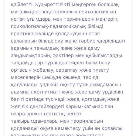
қабілетті. Құзыреттілікті меңгерген болашақ
мұғалімдер: педагогикалық психологияның
негізгі ұғымдары мен терминдерін меңгеріп,
психологиялық-педагогикалық білімді
практика жүзінде қолданудың негізгі
салаларын біледі; оқу және тәрбие үдерісіндегі
адамның танымдық және жеке даму
заңдылықтарын, фактілер мен құбылыстарды
талдайды; әр түрлі деңгейдегі білім беру
ортасын жобалау, сараптау және түзету
мәселелерін шешуде кешенді тәсілді
қолданады; үздіксіз оқыту тұжырымдамасын
адамның когнитивті және жеке даму үрдісінің
бөлігі ретінде түсінеді; жеке, қоғамдық және
желілік деңгейлердегі қарым-қатынас пен
өзара әрекеттестіктің негізгі
тұжырымдамалары мен теорияларын
қолданады; оқуға көмектесу үшін ең қолайлы
қарым-қатынас пен өзара әрекеттесу