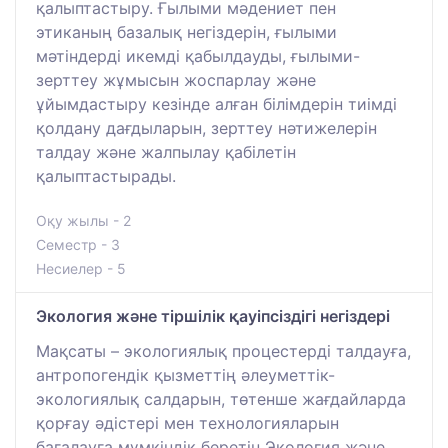
қалыптастыру. Ғылыми мәдениет пен
этиканың базалық негіздерін, ғылыми
мәтіндерді икемді қабылдауды, ғылыми-
зерттеу жұмысын жоспарлау және
ұйымдастыру кезінде алған білімдерін тиімді
қолдану дағдыларын, зерттеу нәтижелерін
талдау және жалпылау қабілетін
қалыптастырады.
Оқу жылы - 2
Семестр - 3
Несиелер - 5
Экология және тіршілік қауіпсіздігі негіздері
Мақсаты – экологиялық процестерді талдауға,
антропогендік қызметтің әлеуметтік-
экологиялық салдарын, төтенше жағдайларда
қорғау әдістері мен технологияларын
бағалауға мүмкіндік беретін Экология және