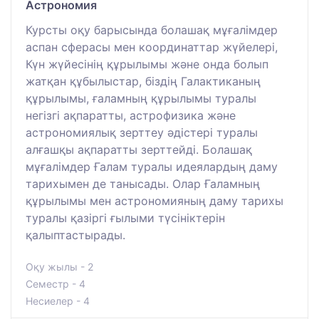
Астрономия
Курсты оқу барысында болашақ мұғалімдер
аспан сферасы мен координаттар жүйелері,
Күн жүйесінің құрылымы және онда болып
жатқан құбылыстар, біздің Галактиканың
құрылымы, ғаламның құрылымы туралы
негізгі ақпаратты, астрофизика және
астрономиялық зерттеу әдістері туралы
алғашқы ақпаратты зерттейді. Болашақ
мұғалімдер Ғалам туралы идеялардың даму
тарихымен де танысады. Олар Ғаламның
құрылымы мен астрономияның даму тарихы
туралы қазіргі ғылыми түсініктерін
қалыптастырады.
Оқу жылы - 2
Семестр - 4
Несиелер - 4