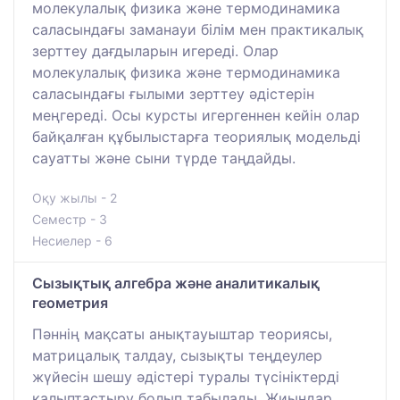
молекулалық физика және термодинамика
саласындағы заманауи білім мен практикалық
зерттеу дағдыларын игереді. Олар
молекулалық физика және термодинамика
саласындағы ғылыми зерттеу әдістерін
меңгереді. Осы курсты игергеннен кейін олар
байқалған құбылыстарға теориялық модельді
сауатты және сыни түрде таңдайды.
Оқу жылы - 2
Семестр - 3
Несиелер - 6
Сызықтық алгебра және аналитикалық
геометрия
Пәннің мақсаты анықтауыштар теориясы,
матрицалық талдау, сызықты теңдеулер
жүйесін шешу әдістері туралы түсініктерді
қалыптастыру болып табылады. Жиындар