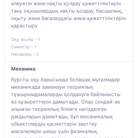
әлеуетін және нақты қолдау қажеттіліктерін
тану оқушылардың нақты қолдау, басшылық,
оқыту және бағалаудағы жеке қажеттіліктерін
қарастыру
Оқу жылы - 1
Семестр - 1
Несиелер - 3
Механика
Курсты оқу барысында болашақ мұғалімдер
механикада заманауи теориялық
тұжырымдамаларды қолдануға байланысты
өз құзыреттерін дамытады. Олар сондай-ақ
алынған теориялық білімге негізделген
дағдыларын дамытады, бұл механикалық
объектілердің қасиеттерін зерттеу
мәселелерін шешу үшін физикалық