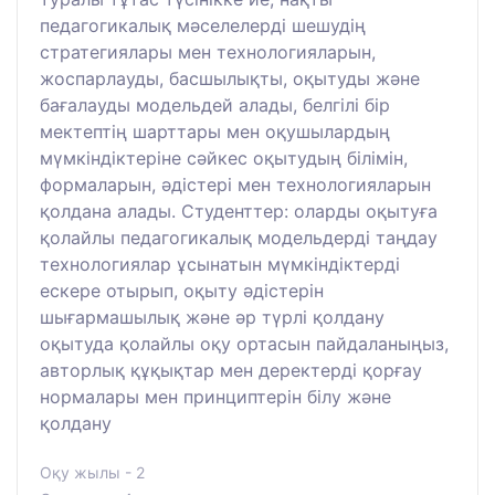
педагогикалық мәселелерді шешудің
стратегиялары мен технологияларын,
жоспарлауды, басшылықты, оқытуды және
бағалауды модельдей алады, белгілі бір
мектептің шарттары мен оқушылардың
мүмкіндіктеріне сәйкес оқытудың білімін,
формаларын, әдістері мен технологияларын
қолдана алады. Студенттер: оларды оқытуға
қолайлы педагогикалық модельдерді таңдау
технологиялар ұсынатын мүмкіндіктерді
ескере отырып, оқыту әдістерін
шығармашылық және әр түрлі қолдану
оқытуда қолайлы оқу ортасын пайдаланыңыз,
авторлық құқықтар мен деректерді қорғау
нормалары мен принциптерін білу және
қолдану
Оқу жылы - 2