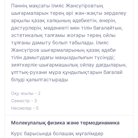
Пәннің мақсаты Ілияс Жансүгіровтың
шығармаларын терең әрі жан-жақты зерделеу
арқылы қазақ халқының әдебиетін, өнерін,
дәстүрлерін, мәдениеті мен тілін бағалайтын,
эстетикалық талғамы жоғары терең ойлы
тұлғаны дамыту болып табылады. Ілияс
Жансүгіров шығармаларының қазақ әдеби
тілін дамытудағы маңыздылығын түсінуді;
зияткерлік-шығармашылық ойлау дағдыларын,
ұлттық-рухани мұра құндылықтарын бағалай
білуді қалыптастырады
Оқу жылы - 2
Семестр - 3
Несиелер - 5
Молекулалық физика және термодинамика
Курс барысында болашақ мұғалімдер