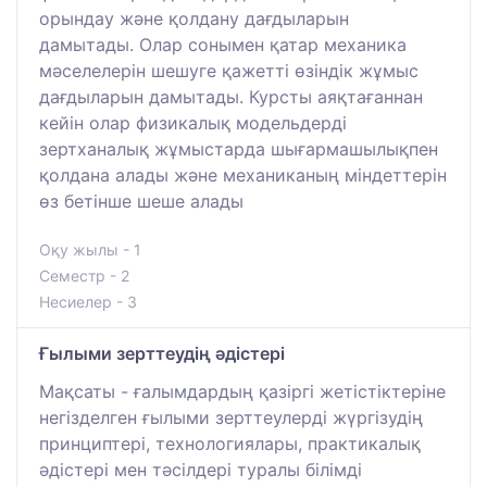
орындау және қолдану дағдыларын
дамытады. Олар сонымен қатар механика
мәселелерін шешуге қажетті өзіндік жұмыс
дағдыларын дамытады. Курсты аяқтағаннан
кейін олар физикалық модельдерді
зертханалық жұмыстарда шығармашылықпен
қолдана алады және механиканың міндеттерін
өз бетінше шеше алады
Оқу жылы - 1
Семестр - 2
Несиелер - 3
Ғылыми зерттеудің әдістері
Мақсаты - ғалымдардың қазіргі жетістіктеріне
негізделген ғылыми зерттеулерді жүргізудің
принциптері, технологиялары, практикалық
әдістері мен тәсілдері туралы білімді