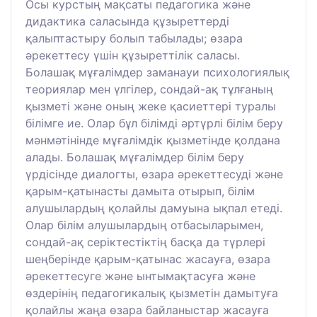
Осы курстың мақсаты педагогика және
дидактика саласында құзыреттерді
қалыптастыру болып табылады; өзара
әрекеттесу үшін құзыреттілік саласы.
Болашақ мұғалімдер заманауи психологиялық
теориялар мен үлгілер, сондай-ақ тұлғаның
қызметі және оның жеке қасиеттері туралы
білімге ие. Олар бұл білімді әртүрлі білім беру
мәнмәтінінде мұғалімдік қызметінде қолдана
алады. Болашақ мұғалімдер білім беру
үрдісінде диалогты, өзара әрекеттесуді және
қарым-қатынасты дамыта отырып, білім
алушылардың қолайлы дамуына ықпал етеді.
Олар білім алушылардың отбасыларымен,
сондай-ақ серіктестіктің басқа да түрлері
шеңберінде қарым-қатынас жасауға, өзара
әрекеттесуге және ынтымақтасуға және
өздерінің педагогикалық қызметін дамытуға
қолайлы жаңа өзара байланыстар жасауға