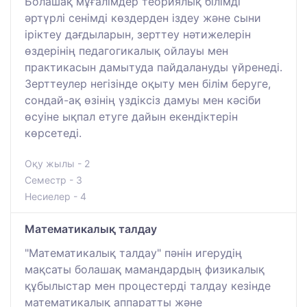
Болашақ мұғалімдер теориялық білімді
әртүрлі сенімді көздерден іздеу және сыни
іріктеу дағдыларын, зерттеу нәтижелерін
өздерінің педагогикалық ойлауы мен
практикасын дамытуда пайдалануды үйренеді.
Зерттеулер негізінде оқыту мен білім беруге,
сондай-ақ өзінің үздіксіз дамуы мен кәсіби
өсуіне ықпал етуге дайын екендіктерін
көрсетеді.
Оқу жылы - 2
Семестр - 3
Несиелер - 4
Математикалық талдау
"Математикалық талдау" пәнін игерудің
мақсаты болашақ мамандардың физикалық
құбылыстар мен процестерді талдау кезінде
математикалық аппаратты және