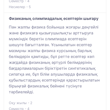
Семестр - 4
Несиелер - 5
Физиканың олимпиадалық есептерін шығару
Пән жалпы физика бойынша жоғары деңгейлі
және физикаға қызығушылықты арттыруға
мүмкіндік беретін олимпиада есептерін
шешуге бағытталған. Ұсынылатын есептер
мазмұны жалпы физика курсының барлық
бөлімдерін қамтиды, бұл ретте есептер көп
жағдайда физиканың әртүрлі бөлімдерінің
бағдарламаларын біріктіретін синтетикалық
сипатқа ие, бұл білім алушыларда физикалық
құбылыстардың есептерінде қарастырылатын
бірыңғай физикалық бейнені түсінуге
тәрбиелейді.
Оқу жылы - 2
Семестр - 4