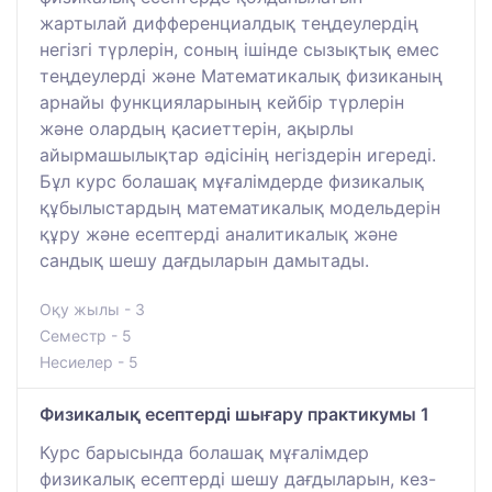
жартылай дифференциалдық теңдеулердің
негізгі түрлерін, соның ішінде сызықтық емес
теңдеулерді және Математикалық физиканың
арнайы функцияларының кейбір түрлерін
және олардың қасиеттерін, ақырлы
айырмашылықтар әдісінің негіздерін игереді.
Бұл курс болашақ мұғалімдерде физикалық
құбылыстардың математикалық модельдерін
құру және есептерді аналитикалық және
сандық шешу дағдыларын дамытады.
Оқу жылы - 3
Семестр - 5
Несиелер - 5
Физикалық есептерді шығару практикумы 1
Курс барысында болашақ мұғалімдер
физикалық есептерді шешу дағдыларын, кез-