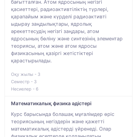
бағытталған. Атом ядросының негізгі
қасиеттері, радиоактивтіліктің түрлері,
қарапайым және күрделі радиоактивті
ыдырау заңдылықтары, ядролық
әрекеттесудің негізгі заңдары, атом
ядросының бөліну және синтезінің элементар
теориясы, атом және атом ядросы
физикасының қазіргі жетістіктері
қарастырылады.
Оқу жылы - 3
Семестр - 3
Несиелер - 6
Математикалық физика әдістері
Курс барысында болашақ мұғалімдер өріс
теориясының негіздерін және қажетті
математикалық әдістерді үйренеді. Олар
физикалық есептерде қолданылатын