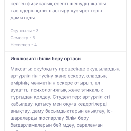
келген физикалық есепті шешудің жалпы
тәсілдерін қалыптастыру құзыреттерін
дамытады.
Оқу жылы - 3
Семестр - 5
Несиелер - 4
Инклюзивті білім беру ортасы
Мақсаты: оқу/оқыту процесінде оқушылардың
әртүрлілігін түсіну және ескеру, олардың
өмірінің мәнмәтінін ескере отырып, әл-
ауқатты психологиялық және этикалық
тұрғыдан қолдау. Студенттер: әртүрлілікті
қабылдау, қатысу мен оқуға кедергілерді
анықтау, даму басымдықтарын анықтау, іс-
шараларды жоспарлау білім беру
бағдарламаларын бейімдеу, сараланған