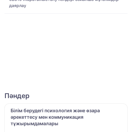
даярлау
Пәндер
Білім берудегі психология және өзара
әрекеттесу мен коммуникация
тұжырымдамалары