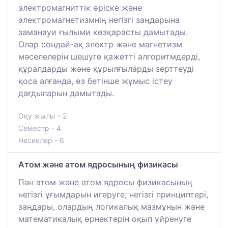
электромагниттік өріске және
электромагнетизмнің негізгі заңдарына
заманауи ғылыми көзқарасты дамытады.
Олар сондай-ақ электр және магнетизм
мәселелерін шешуге қажетті алгоритмдерді,
құралдарды және құрылғыларды зерттеуді
қоса алғанда, өз бетінше жұмыс істеу
дағдыларын дамытады.
Оқу жылы - 2
Семестр - 4
Несиелер - 6
Атом және атом ядросының физикасы
Пән атом және атом ядросы физикасының
негізгі ұғымдарын игеруге; негізгі принциптері,
заңдары, олардың логикалық мазмұнын және
математикалық өрнектерін оқып үйренуге