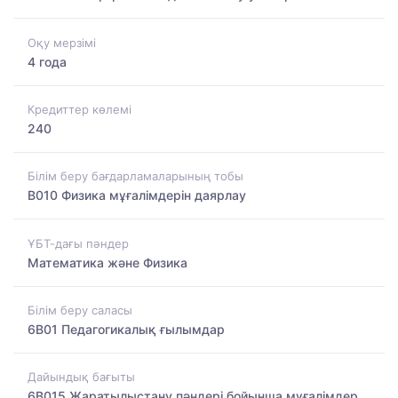
Оқу мерзімі
4 года
Кредиттер көлемі
240
Білім беру бағдарламаларының тобы
B010 Физика мұғалімдерін даярлау
ҰБТ-дағы пәндер
Математика және Физика
Білім беру саласы
6B01 Педагогикалық ғылымдар
Дайындық бағыты
6B015 Жаратылыстану пәндері бойынша мұғалімдер