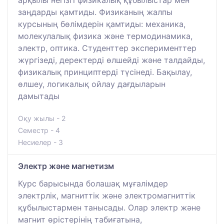
заңдарды қамтиды. Физиканың жалпы
курсының бөлімдерін қамтиды: механика,
молекулалық физика және термодинамика,
электр, оптика. Студенттер эксперименттер
жүргізеді, деректерді өлшейді және талдайды,
физикалық принциптерді түсінеді. Бақылау,
өлшеу, логикалық ойлау дағдыларын
дамытады
Оқу жылы - 2
Семестр - 4
Несиелер - 3
Электр және магнетизм
Курс барысында болашақ мұғалімдер
электрлік, магниттік және электромагниттік
құбылыстармен танысады. Олар электр және
магнит өрістерінің табиғатына,