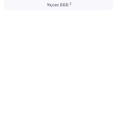
2
Ұқсас БББ