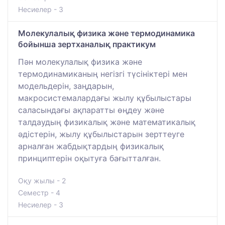
Несиелер - 3
Молекулалық физика және термодинамика
бойынша зертханалық практикум
Пән молекулалық физика және
термодинамиканың негізгі түсініктері мен
модельдерін, заңдарын,
макросистемалардағы жылу құбылыстары
саласындағы ақпаратты өңдеу және
талдаудың физикалық және математикалық
әдістерін, жылу құбылыстарын зерттеуге
арналған жабдықтардың физикалық
принциптерін оқытуға бағытталған.
Оқу жылы - 2
Семестр - 4
Несиелер - 3