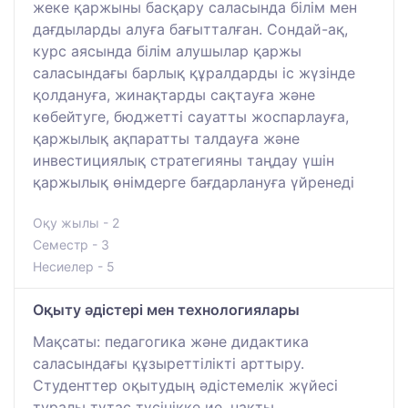
жеке қаржыны басқару саласында білім мен
дағдыларды алуға бағытталған. Сондай-ақ,
курс аясында білім алушылар қаржы
саласындағы барлық құралдарды іс жүзінде
қолдануға, жинақтарды сақтауға және
көбейтуге, бюджетті сауатты жоспарлауға,
қаржылық ақпаратты талдауға және
инвестициялық стратегияны таңдау үшін
қаржылық өнімдерге бағдарлануға үйренеді
Оқу жылы - 2
Семестр - 3
Несиелер - 5
Оқыту әдістері мен технологиялары
Мақсаты: педагогика және дидактика
саласындағы құзыреттілікті арттыру.
Студенттер оқытудың әдістемелік жүйесі
туралы тұтас түсінікке ие, нақты