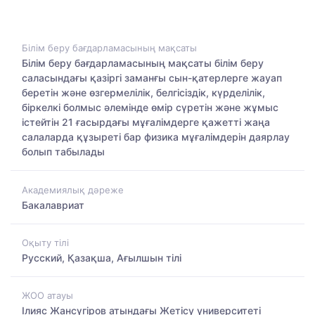
Білім беру бағдарламасының мақсаты
Білім беру бағдарламасының мақсаты білім беру
саласындағы қазіргі заманғы сын-қатерлерге жауап
беретін және өзгермелілік, белгісіздік, күрделілік,
біркелкі болмыс әлемінде өмір сүретін және жұмыс
істейтін 21 ғасырдағы мұғалімдерге қажетті жаңа
салаларда құзыреті бар физика мұғалімдерін даярлау
болып табылады
Академиялық дәреже
Бакалавриат
Оқыту тілі
Русский, Қазақша, Ағылшын тілі
ЖОО атауы
Ілияс Жансүгіров атындағы Жетісу университеті