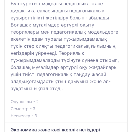
Бұл курстың мақсаты педагогика және
дидактика саласындағы педагогикалық
құзыреттілікті жетілдіру болып табылады
Болашақ мұғалімдер әртүрлі оқыту
теориялары мен педагогикалық модельдерге
әкелетін адам туралы тұжырымдамалық
түсініктер сияқты педагогикалық ғылымның
негіздерін үйренеді. Теориялық
тұжырымдамаларды түсінуге сүйене отырып,
болашақ мұғалімдер әртүрлі оқу жағдайлары
үшін тиісті педагогикалық таңдау жасай
алады.қоғамдастықтың дамуына және әл-
ауқатына ықпал етеді.
Оқу жылы - 2
Семестр - 3
Несиелер - 3
Экономика және кәсіпкерлік негіздері