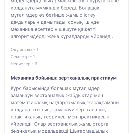
модельдерді шығармашылықпен құруға және
қолдануға мүмкіндік береді. Болашақ
мұғалімдер өз бетінше жұмыс істеу
дағдыларын дамытады, соның ішінде
механика есептерін шешуге қажетті
алгоритмдерді және құралдарды үйренеді.
Оқу жылы - 1
Семестр - 1
Несиелер - 6
Механика бойынша зертханалық практикум
Курс барысында болашақ мұғалімдер
заманауи зертханалық жабдықтар мен
математикалық бағдарламалық жасақтаманы
қолдана отырып, заманауи зертханалық
практиканың теориясы мен практикасын
үйренеді. Олар зертханалық жұмыстарға
физикалық модельдерді Шығармашылық