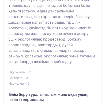
тіршілік қауіпсіздігі негіздері бойынша білім
қалыптастыру. Адам денсаулығына
экологиялық факторлардың әсерін бағалау
дағдыларын қалыптастырады; тіршілік
әрекетінің қауіпсіздігін арттыру жөніндегі іс-
шараларды жоспарлау және жүзеге асыру
үшін экологиялық процестерді болжау;
авариялардың, апаттардың, дүлей
зілзалалардың ықтимал салдарын ескере
отырып, қолайсыз экологиялық және төтенше
жағдайларда шешімдер қабылдау.
Оқу жылы - 2
Семестр - 3
Несиелер - 5
Білім беру туралы ғылым және оқытудың
негізгі теориялары