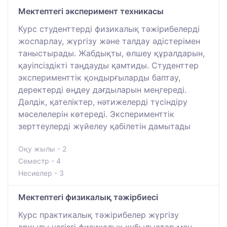
Мектептегі эксперимент техникасы
Курс студенттерді физикалық тәжірибелерді
жоспарлау, жүргізу және талдау әдістерімен
таныстырады. Жабдықты, өлшеу құралдарын,
қауіпсіздікті таңдауды қамтиды. Студенттер
эксперименттік қондырғыларды баптау,
деректерді өңдеу дағдыларын меңгереді.
Дәлдік, қателіктер, нәтижелерді түсіндіру
мәселелерін көтереді. Эксперименттік
зерттеулерді жүйелеу қабілетін дамытады
Оқу жылы - 2
Семестр - 4
Несиелер - 3
Мектептегі физикалық тәжірбиесі
Курс практикалық тәжірибелер жүргізу
арқылы негізгі физикалық құбылыстар мен