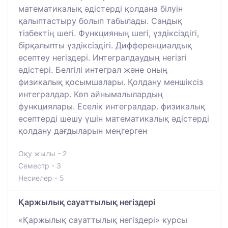
математикалық әдістерді қолдана білуін
қалыптастыру болып табылады. Сандық
тізбектің шегі. Функцияның шегі, үздіксіздігі,
бірқалыпты үздіксіздігі. Дифференциалдық
есептеу негіздері. Интегралдаудың негізгі
әдістері. Белгілі интеграл және оның
физикалық қосымшалары. Қолдану меншіксіз
интегралдар. Көп айнымалылардың
функциялары. Еселік интегралдар. физикалық
есептерді шешу үшін математикалық әдістерді
қолдану дағдыларын меңгерген
Оқу жылы - 2
Семестр - 3
Несиелер - 5
Қаржылық сауаттылық негіздері
«Қаржылық сауаттылық негіздері» курсы