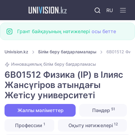
RU
Грант байқауының нәтижелері
осы бетте
Univision.kz
Білім беру бағдарламалары
6B01512 Физи
Инновациялық білім беру бағдарламасы
6B01512 Физика (IP) в Ілияс
Жансүгіров атындағы
Жетісу университеті
51
Жалпы мәліметтер
Пәндер
1
12
Профессии
Оқыту нәтижелері