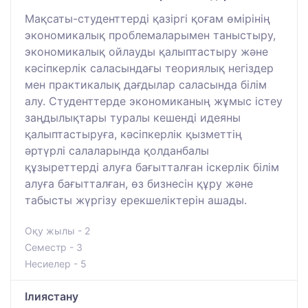
Мақсаты-студенттерді қазіргі қоғам өмірінің
экономикалық проблемаларымен таныстыру,
экономикалық ойлауды қалыптастыру және
кәсіпкерлік саласындағы теориялық негіздер
мен практикалық дағдылар саласында білім
алу. Студенттерде экономиканың жұмыс істеу
заңдылықтары туралы кешенді идеяны
қалыптастыруға, кәсіпкерлік қызметтің
әртүрлі салаларында қолданбалы
құзыреттерді алуға бағытталған іскерлік білім
алуға бағытталған, өз бизнесін құру және
табысты жүргізу ерекшеліктерін ашады.
Оқу жылы - 2
Семестр - 3
Несиелер - 5
Ілиястану