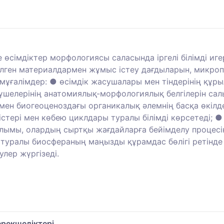
 өсімдіктер морфологиясы саласында іргелі білімді иг
тілген материалдармен жұмыс істеу дағдыларын, микр
қ мұғалімдер: ● өсімдік жасушалары мен тіндерінің құ
 мүшелерінің анатомиялық-морфологиялық белгілерін с
мен биогеоценоздағы органикалық әлемнің басқа өкілде
істері мен көбею циклдары туралы білімді көрсетеді; ●
ылымы, олардың сыртқы жағдайларға бейімделу процесінд
 туралы биосфераның маңызды құрамдас бөлігі ретінде
лер жүргізеді.
рекшеліктері