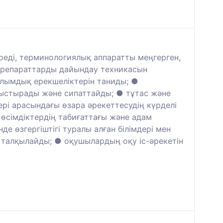
ереді, терминологиялық аппаратты меңгерген,
опрепараттарды дайындау техникасын
рылымдық ерекшеліктерін таниды; ●
алыстырады және сипаттайды; ● тұтас және
рі арасындағы өзара әрекеттесудің күрделі
 өсімдіктердің табиғаттағы және адам
е өзгергіштігі туралы алған білімдері мен
 талқылайды; ● оқушылардың оқу іс-әрекетін