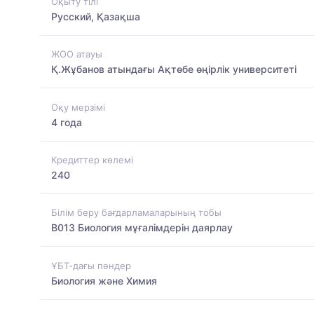
Оқыту тілі
Русский, Қазақша
ЖОО атауы
Қ.Жұбанов атындағы Ақтөбе өңірлік университеті
Оқу мерзімі
4 года
Кредиттер көлемі
240
Білім беру бағдарламаларының тобы
B013 Биология мұғалімдерін даярлау
ҰБТ-дағы пәндер
Биология және Химия