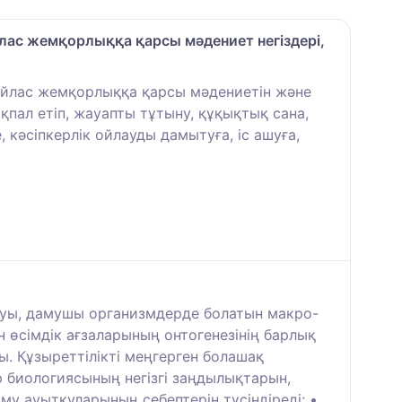
йлас жемқорлыққа қарсы мәдениет негіздері,
айлас жемқорлыққа қарсы мәдениетін және
қпал етіп, жауапты тұтыну, құқықтық сана,
кәсіпкерлік ойлауды дамытуға, іс ашуға,
амуы, дамушы организмдерде болатын макро-
өсімдік ағзаларының онтогенезінің барлық
ы. Құзыреттілікті меңгерген болашақ
 биологиясының негізгі заңдылықтарын,
му ауытқуларының себептерін түсіндіреді; •