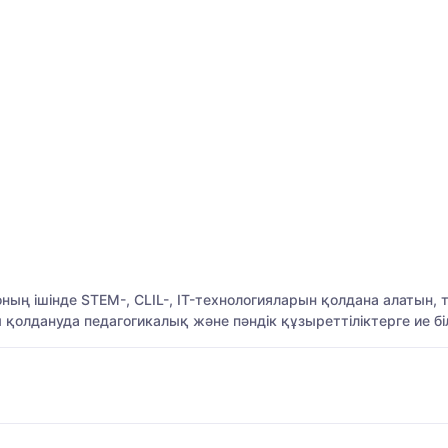
оның ішінде STEM-, CLIL-, IT-технологияларын қолдана алатын
олдануда педагогикалық және пәндік құзыреттіліктерге ие білі