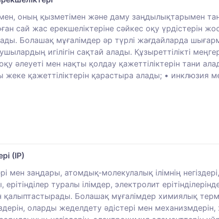
ен, оның қызметімен және даму заңдылықтарымен тан
н сай жас ерекшеліктеріне сәйкес оқу үрдістерін жос
лады. Болашақ мұғалімдер әр түрлі жағдайларда шыға
ушылардың игілігін сақтай алады. Құзыреттілікті меңгер
у әлеуеті мен нақты қолдау қажеттіліктерін тани алад
ы жеке қажеттіліктерін қарастыра алады; • инклюзия м
і (ІР)
тері мен заңдары, атомдық-молекулалық ілімнің негізде
ерітінділер туралы ілімдер, электролит ерітінділерінд
н қалыптастырады. Болашақ мұғалімдер химиялық терм
дерін, оларды жеделдету әдістері мен механизмдерін, 