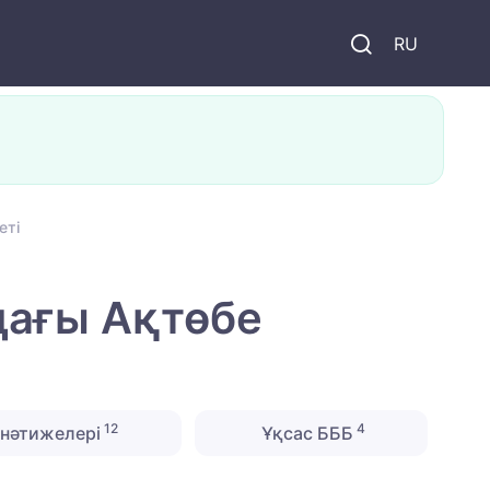
и
RU
еті
дағы Ақтөбе
12
4
нәтижелері
Ұқсас БББ