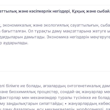
ттылық және кәсіпкерлік негіздері, Құқық және сыба
қ, экономикалық және экологиялық сауаттылығын, сыб
а бағытталған. Ол тұрақты даму мақсаттарына жетуге ы
ағдыларын дамытады. Экономика негіздерін меңгеруге, 
ар аударылады.
елі білімге ие болады, ағзалардың онтогенетикалық д
не биохимиялық процестер, сондай-ақ жануарлар мен 
 факторлар мен механизмдер туралы түсінікке ие болад
даму заңдылықтарын сипаттайды; • жануарлардың көбею
ды даму фазаларын, өсу механизмдерін, морфогенезді, да