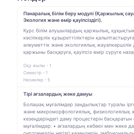
Пәнаралық білім беру модулі (Қаржылық сауа
Экология және өмір қауіпсіздігі).
Курс білім алушылардың қаржылық, құқықты
кәсіпкерлік құзыреттіліктерін қалыптастыруғ
әлеуметтік және экологиялық жауапкершілік д
қаржыны басқаруға, қауіпсіз өмір сүруге наз
Оқу жылы - 1
Семестр - 1
Несиелер - 5
Тірі ағзалардың жеке дамуы
Болашақ мұғалімдер заңдылықтар туралы ірг
және микроморфологиялық, физиологиялық жә
кезеңдеріндегі даму процестерін басқаратын
мұғалімдер: • ағзалардың көбеюі мен жеке 
онтогенездің негізгі кезеңдерін, эмбриональ