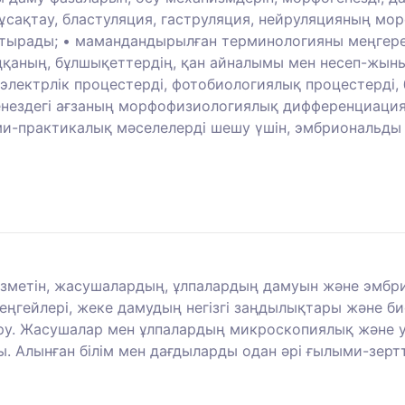
ұсақтау, бластуляция, гаструляция, нейруляцияның мо
ыстырады; • мамандандырылған терминологияны меңгере
аңқаның, бұлшықеттердің, қан айналымы мен несеп-жын
ғы электрлік процестерді, фотобиологиялық процестерд
генездегі ағзаның морфофизиологиялық дифференциация
лыми-практикалық мәселелерді шешу үшін, эмбриональды
зметін, жасушалардың, ұлпалардың дамуын және эмбри
ңгейлері, жеке дамудың негізгі заңдылықтары және 
ру. Жасушалар мен ұлпалардың микроскопиялық және 
ы. Алынған білім мен дағдыларды одан әрі ғылыми-зерт