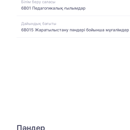
Білім беру саласы
6B01 Педагогикалық ғылымдар
Дайындық бағыты
6B015 Жаратылыстану пәндері бойынша мұғалімдер
Пәндер