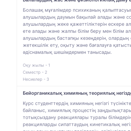
Болашақ мұғалімдер психиканың қалыптасуым
алушылардың даумын бақылай алады және соға
алушылардың жеке қажеттіліктерін ескере а
ете алады және жалпы білім беру мен білім ал
алушылардың бастапқы кезеңдерін, олардың оқ
жетекшілік ету, оқыту және бағалауға қатыст
әдіснамалық шешімдермен танысады.
Оқу жылы - 1
Семестр - 2
Несиелер - 3
Бейорганикалық химияның теориялық негіздер
Курс студенттердің химияның негізгі түсінік
байланыс, химиялық процестің заңдылықтары, 
тотықсыздану реакциялары туралы білімдері
реакцияларды сипаттаудың кинетикалық негіз