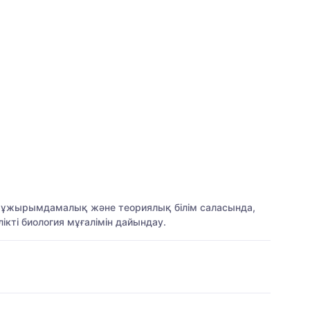
, тұжырымдамалық және теориялық білім саласында,
кті биология мұғалімін дайындау.