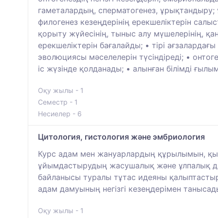
гаметалардың, сперматогенез, ұрықтандыру; 
филогенез кезеңдерінің ерекшеліктерін сал
қорыту жүйесінің, тыныс алу мүшелерінің, қ
ерекшеліктерін бағалайды; • тірі ағзаларда
эволюциясы мәселелерін түсіндіреді; • онто
іс жүзінде қолданады; • алынған білімді ғы
Оқу жылы - 1
Семестр - 1
Несиелер - 6
Цитология, гистология және эмбриология
Курс адам мен жануарлардың құрылымын, қы
ұйымдастырудың жасушалық және ұлпалық де
байланысы туралы тұтас идеяны қалыптасты
адам дамуының негізгі кезеңдерімен танысад
Оқу жылы - 1