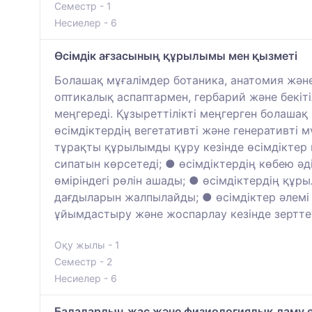
Семестр - 1
Несиелер - 6
Өсімдік ағзасының құрылымы мен қызметі
Болашақ мұғалімдер ботаника, анатомия және
оптикалық аспаптармен, гербарий және бекі
меңгереді. Құзыреттілікті меңгерген болаша
өсімдіктердің вегетативті және генеративті
тұрақты құрылымды құру кезінде өсімдіктер 
сипатын көрсетеді; ● өсімдіктердің көбею әд
өміріндегі рөлін ашады; ● өсімдіктердің құр
дағдыларын жалпылайды; ● өсімдіктер әлемі
ұйымдастыру және жоспарлау кезінде зерттеу
Оқу жылы - 1
Семестр - 2
Несиелер - 6
Балалардың жас және физиологиялық даму е