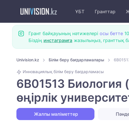
ҰБТ
Гранттар
Ж
Грант байқауының нәтижелері
осы бетте
10
Біздің
инстаграмға
жазылыңыз, гранттық ба
Univision.kz
Білім беру бағдарламалары
6B01513
Инновациялық білім беру бағдарламасы
6B01513 Биология 
өңірлік университе
Жалпы мәліметтер
Пәнд