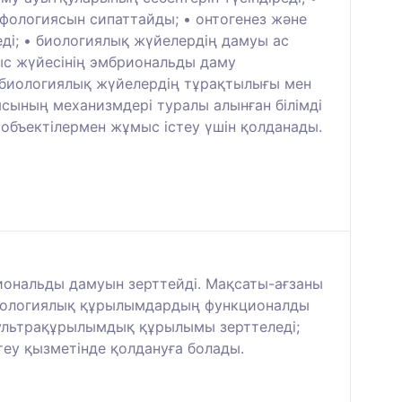
рфологиясын сипаттайды; • онтогенез және
ді; • биологиялық жүйелердің дамуы ас
ыс жүйесінің эмбриональды даму
і, биологиялық жүйелердің тұрақтылығы мен
сының механизмдері туралы алынған білімді
 объектілермен жұмыс істеу үшін қолданады.
ональды дамуын зерттейді. Мақсаты-ағзаны
биологиялық құрылымдардың функционалды
ультрақұрылымдық құрылымы зерттеледі;
теу қызметінде қолдануға болады.