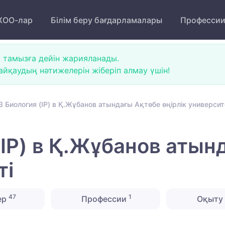
ОО-лар
Білім беру бағдарламалары
Професси
 тамызға дейін жарияланады.
йқаудың нәтижелерін жіберіп алмау үшін!
 Биология (IP) в Қ.Жұбанов атындағы Ақтөбе өңірлік университ
(IP) в Қ.Жұбанов атын
ті
47
1
ер
Профессии
Оқыту 