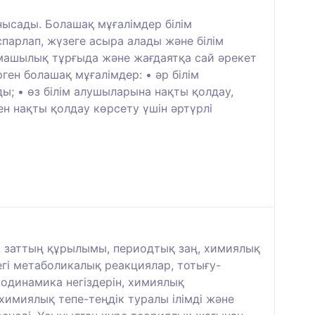
ысады. Болашақ мұғалімдер білім
парлап, жүзеге асыра алады және білім
рмашылық тұрғыда және жағдаятқа сай әрекет
ген болашақ мұғалімдер: • әр білім
ы; • өз білім алушыларына нақты қолдау,
ен нақты қолдау көрсету үшін әртүрлі
рі, заттың құрылымы, периодтық заң, химиялық
егі метаболикалық реакциялар, тотығу-
одинамика негіздерін, химиялық
химиялық тепе-теңдік туралы ілімді және