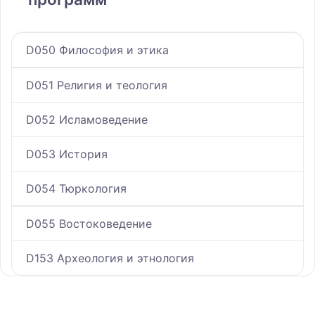
D050 Философия и этика
D051 Религия и теология
D052 Исламоведение
D053 История
D054 Тюркология
D055 Востоковедение
D153 Археология и этнология