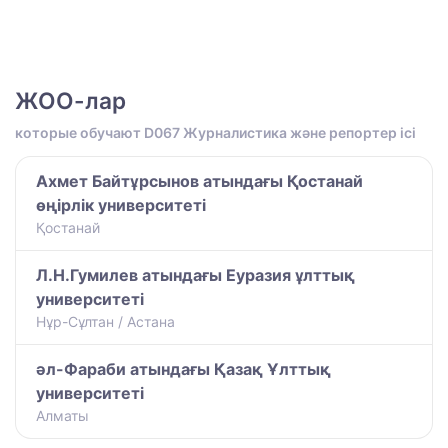
ЖОО-лар
которые обучают D067 Журналистика және репортер ісі
Ахмет Байтұрсынов атындағы Қостанай
өңірлік университеті
Қостанай
Л.Н.Гумилев атындағы Еуразия ұлттық
университеті
Нұр-Сұлтан / Астана
әл-Фараби атындағы Қазақ Ұлттық
университеті
Алматы