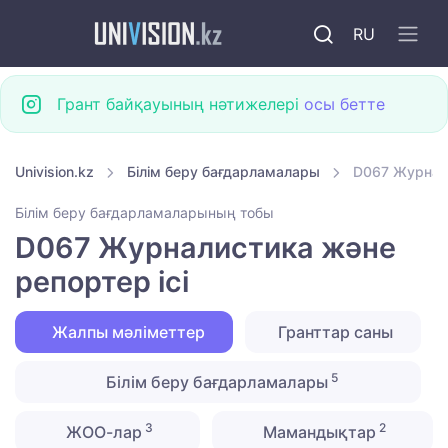
RU
Грант байқауының нәтижелері
осы бетте
Univision.kz
Білім беру бағдарламалары
D067 Журнали
Білім беру бағдарламаларының тобы
D067 Журналистика және
репортер ісі
Жалпы мәліметтер
Гранттар саны
5
Білім беру бағдарламалары
3
2
ЖОО-лар
Мамандықтар