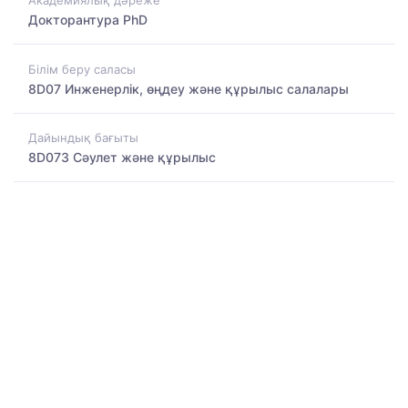
Академиялық дәреже
Докторантура PhD
Білім беру саласы
8D07 Инженерлік, өңдеу және құрылыс салалары
Дайындық бағыты
8D073 Сәулет және құрылыс