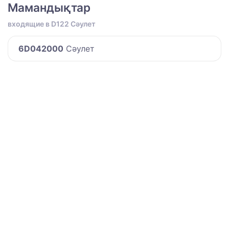
Мамандықтар
входящие в D122 Сәулет
6D042000
Сәулет