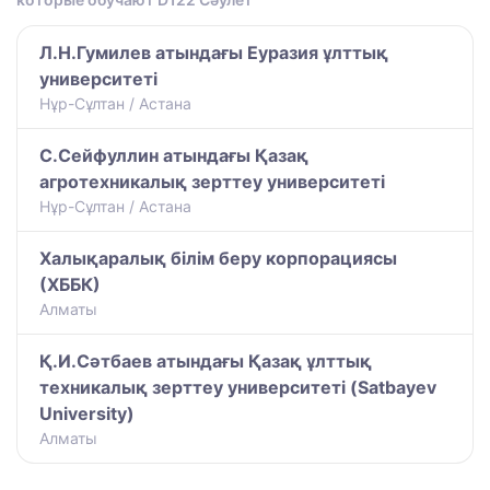
Л.Н.Гумилев атындағы Еуразия ұлттық
университеті
Нұр-Сұлтан / Астана
С.Сейфуллин атындағы Қазақ
агротехникалық зерттеу университеті
Нұр-Сұлтан / Астана
Халықаралық білім беру корпорациясы
(ХББК)
Алматы
Қ.И.Сәтбаев атындағы Қазақ ұлттық
техникалық зерттеу университеті (Satbayev
University)
Алматы