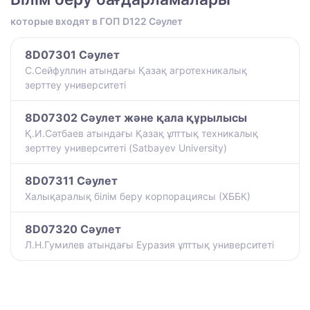
которые входят в ГОП D122 Сәулет
8D07301 Сәулет
С.Сейфуллин атындағы Қазақ агротехникалық
зерттеу университеті
8D07302 Сәулет және қала құрылысы
Қ.И.Сәтбаев атындағы Қазақ ұлттық техникалық
зерттеу университеті (Satbayev University)
8D07311 Сәулет
Халықаралық білім беру корпорациясы (ХББК)
8D07320 Сәулет
Л.Н.Гумилев атындағы Еуразия ұлттық университеті