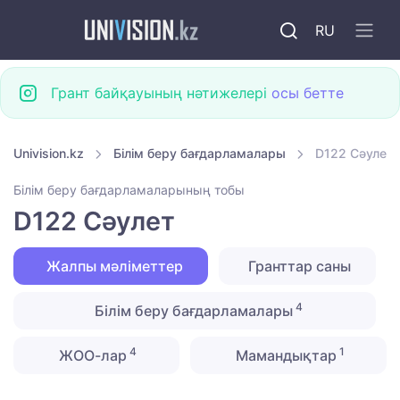
RU
Грант байқауының нәтижелері
осы бетте
Univision.kz
Білім беру бағдарламалары
D122 Сәулет
Білім беру бағдарламаларының тобы
D122 Сәулет
Жалпы мәліметтер
Гранттар саны
4
Білім беру бағдарламалары
4
1
ЖОО-лар
Мамандықтар