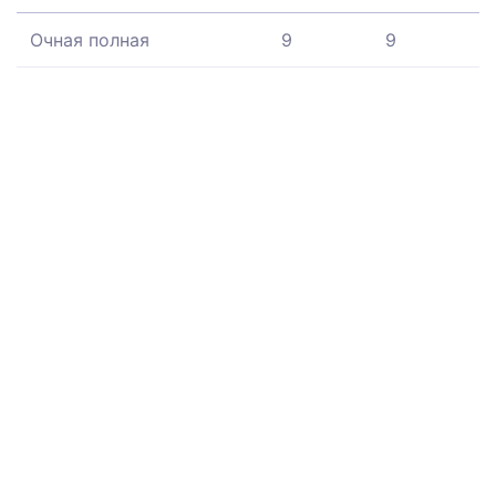
Очная полная
9
9