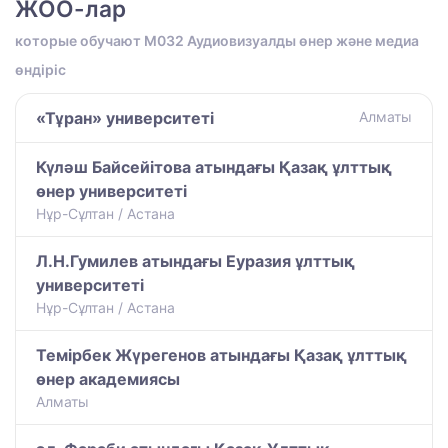
ЖОО-лар
которые обучают M032 Аудиовизуалды өнер және медиа
өндіріс
«Тұран» университеті
Алматы
Күләш Байсейітова атындағы Қазақ ұлттық
өнер университеті
Нұр-Сұлтан / Астана
Л.Н.Гумилев атындағы Еуразия ұлттық
университеті
Нұр-Сұлтан / Астана
Темірбек Жүрегенов атындағы Қазақ ұлттық
өнер академиясы
Алматы