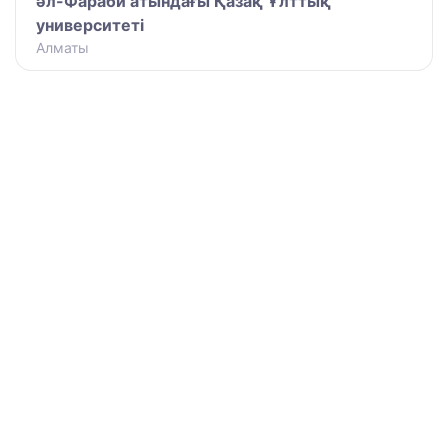
әл-Фараби атындағы Қазақ Ұлттық
университеті
Алматы