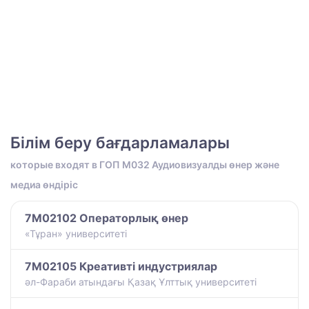
Білім беру бағдарламалары
которые входят в ГОП M032 Аудиовизуалды өнер және
медиа өндіріс
7M02102 Операторлық өнер
«Тұран» университеті
7M02105 Креативті индустриялар
әл-Фараби атындағы Қазақ Ұлттық университеті