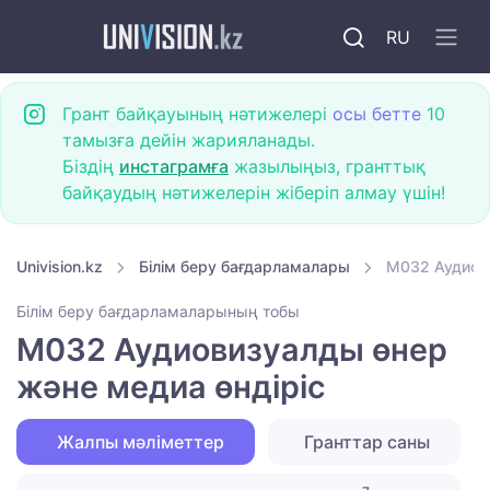
RU
Грант байқауының нәтижелері
осы бетте
10
тамызға дейін жарияланады.
Біздің
инстаграмға
жазылыңыз, гранттық
байқаудың нәтижелерін жіберіп алмау үшін!
Univision.kz
Білім беру бағдарламалары
M032 Аудиови
Білім беру бағдарламаларының тобы
M032 Аудиовизуалды өнер
және медиа өндіріс
Жалпы мәліметтер
Гранттар саны