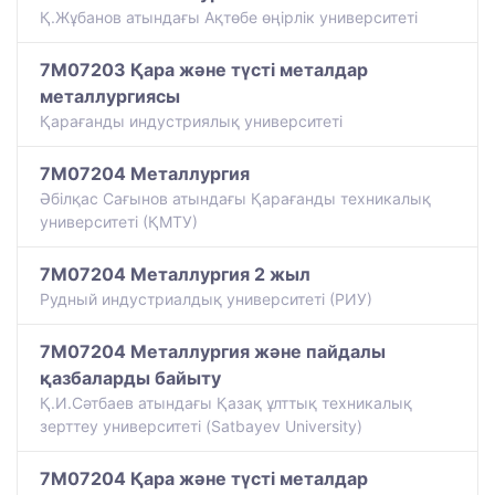
Қ.Жұбанов атындағы Ақтөбе өңірлік университеті
7M07203 Қара және түсті металдар
металлургиясы
Қарағанды индустриялық университеті
7M07204 Металлургия
Әбілқас Сағынов атындағы Қарағанды техникалық
университеті (ҚМТУ)
7M07204 Металлургия 2 жыл
Рудный индустриалдық университеті (РИУ)
7M07204 Металлургия және пайдалы
қазбаларды байыту
Қ.И.Сәтбаев атындағы Қазақ ұлттық техникалық
зерттеу университеті (Satbayev University)
7M07204 Қара және түсті металдар