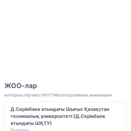
ЖОО-лар
которые обучают M117 Металлургиялық инженерия
Д.Серікбаев атындағы Шығыс Қазақстан
техникалық университеті (Д.Серікбаев
атындағы ШҚТУ)
Өскемен