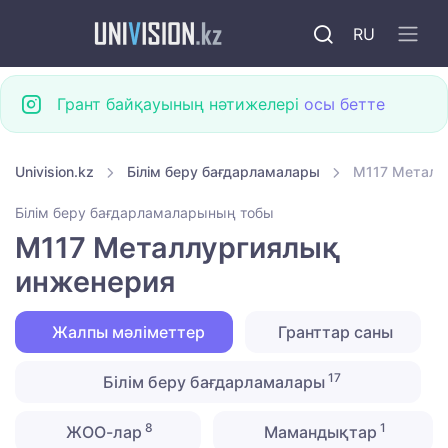
RU
Грант байқауының нәтижелері
осы бетте
Univision.kz
Білім беру бағдарламалары
M117 Металл
Білім беру бағдарламаларының тобы
M117 Металлургиялық
инженерия
Жалпы мәліметтер
Гранттар саны
17
Білім беру бағдарламалары
8
1
ЖОО-лар
Мамандықтар