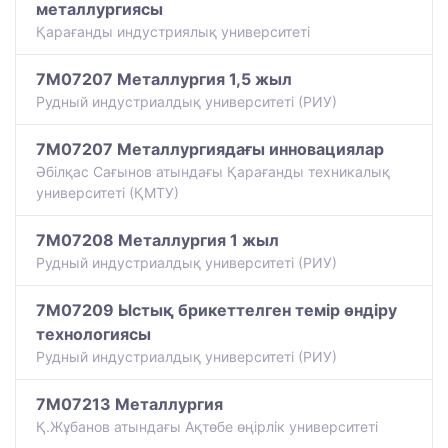
металлургиясы
Қарағанды индустриялық университеті
7M07207 Металлургия 1,5 жыл
Рудный индустриалдық университеті (РИУ)
7M07207 Металлургиядағы инновациялар
Әбілқас Сағынов атындағы Қарағанды техникалық
университеті (ҚМТУ)
7M07208 Металлургия 1 жыл
Рудный индустриалдық университеті (РИУ)
7M07209 Ыстық брикеттелген темір өндіру
технологиясы
Рудный индустриалдық университеті (РИУ)
7M07213 Металлургия
Қ.Жұбанов атындағы Ақтөбе өңірлік университеті