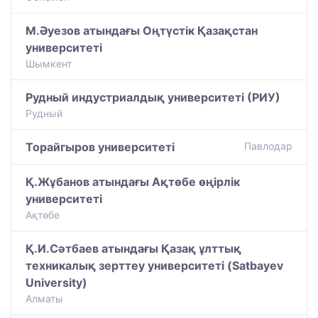
М.Әуезов атындағы Оңтүстік Қазақстан
университеті
Шымкент
Рудный индустриалдық университеті (РИУ)
Рудный
Торайгыров университеті
Павлодар
Қ.Жұбанов атындағы Ақтөбе өңірлік
университеті
Ақтөбе
Қ.И.Сәтбаев атындағы Қазақ ұлттық
техникалық зерттеу университеті (Satbayev
University)
Алматы