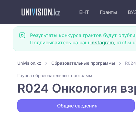
ЕНТ
Гранты
ВУ
Результаты конкурса грантов будут опубли
Подписывайтесь на наш
instagram
, чтобы 
Univision.kz
Образовательные программы
R024
Группа образовательных программ
R024 Онкология вз
Общие сведения