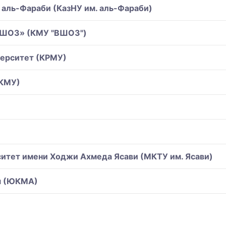
 аль-Фараби (КазНУ им. аль-Фараби)
«ВШОЗ» (КМУ "ВШОЗ")
верситет (КРМУ)
(КМУ)
итет имени Ходжи Ахмеда Ясави (МКТУ им. Ясави)
я (ЮКМА)